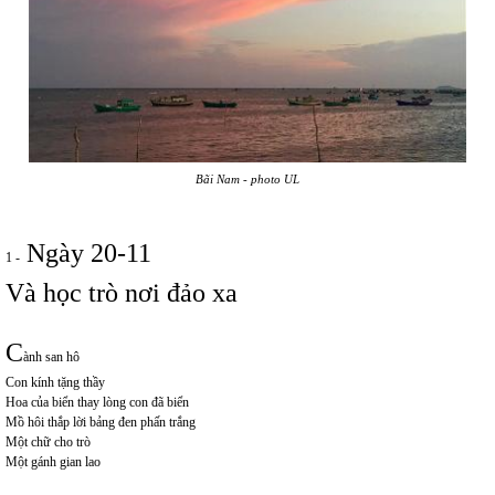
Bãi Nam - photo UL
Ngày 20-11
1 -
Và học trò nơi đảo xa
C
ành san hô
Con kính tặng thầy
Hoa của biển thay lòng con đã biển
Mồ hôi thắp lời bảng đen phấn trắng
Một chữ cho trò
Một gánh gian lao