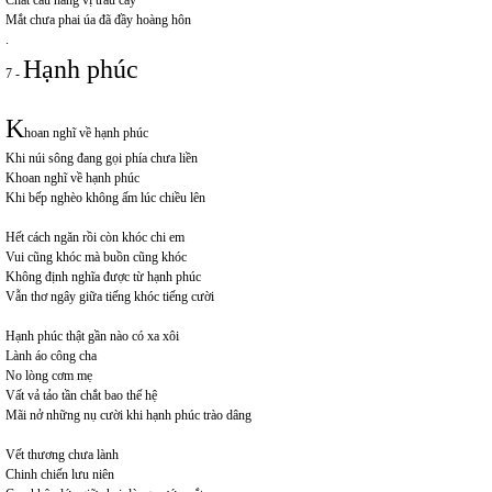
Chát cau hẫng vị trầu cay
Mắt chưa phai úa đã đầy hoàng hôn
.
Hạnh phúc
7 -
K
hoan nghĩ về hạnh phúc
Khi núi sông đang gọi phía chưa liền
Khoan nghĩ về hạnh phúc
Khi bếp nghèo không ấm lúc chiều lên
Hết cách ngăn rồi còn khóc chi em
Vui cũng khóc mà buồn cũng khóc
Không định nghĩa được từ hạnh phúc
Vẫn thơ ngây giữa tiếng khóc tiếng cười
Hạnh phúc thật gần nào có xa xôi
Lành áo công cha
No lòng cơm mẹ
Vất vả tảo tần chắt bao thế hệ
Mãi nở những nụ cười khi hạnh phúc trào dâng
Vết thương chưa lành
Chinh chiến lưu niên