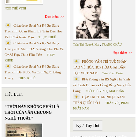
NGÔ THẾ VINH
Đọc thêm
Cristoforo Borri Và Ký Sự Đàng
Trong Iii. Quan Khám Lý Trần Đức Hòa
Và Cơ Sở Nước Mặn
THỤY KHUÊ
Cristoforo Borri Và Ký Sự Đàng
Trần Thị Nguyệt Mai
,
TRANG CHÂU
Trong - II. Minh Đức Vương Thái Phi Và
Đọc thêm
Cơ Sở Đạo Chúa Đầu Tiên
THỤY
KHUÊ
PHỎNG VẤN TRÍ TUỆ NHÂN
Cristoforo Borri Và Ký Sự Đàng
TẠO VỀ HÒA HỢP HÒA GIẢI DÂN
Trong I. Đất Nước Và Con Người Đàng
TỘC VIỆT NAM
Trần Kiêm Đoàn
Trong
THỤY KHUÊ
RFA Phỏng vấn BS Ngô Thế Vinh
về Kênh Funan và Đồng Bằng Sông Cửu
Long
NGÔ THẾ VINH
,
MAI TRẦN
Tiểu Luận
GẶP LẠI PHAN NHẬT NAM
TRÊN QUỐC LỘ 1
TRẦN VŨ
,
PHAN
“THỜI NÀY KHÔNG PHẢI LÀ
NHẬT NAM
THỜI CỦA VĂN CHƯƠNG
NGHỆ THUẬT”
Ký / Tùy Bút