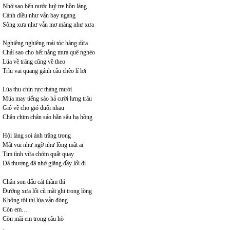
Nhớ sao bến nước luỹ tre hồn làng
Cánh diều như vẫn bay ngang
Sông xưa như vẫn mơ màng như xưa
Nghiêng nghiêng mái tóc hàng dừa
Chải sao cho hết nắng mưa quê nghèo
Lúa về trăng cũng về theo
Trĩu vai quang gánh câu chèo lí lơi
Lúa thu chín rực tháng mười
Múa may tiếng sáo hả cười lưng trâu
Gió về cho gió đuổi nhau
Chân chim chân sáo hằn sâu hạ hồng
Hội làng soi ánh trăng trong
Mắt vui như ngỡ như lồng mắt ai
Tim tình vừa chớm quắt quay
Đã thương đã nhớ giăng đầy lối đi
Chân son dấu cát thầm thì
Đường xưa lối cũ mãi ghi trong lòng
Không tôi thì lúa vẫn đòng
Còn em…
Còn mãi em trong câu hò
.