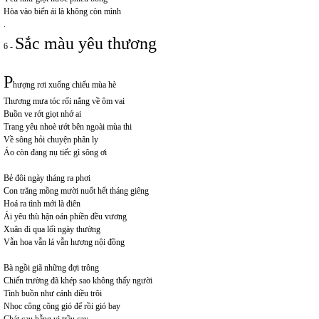
Hòa vào biển ái là không còn mình
.
Sắc màu yêu thương
6 -
P
hượng rơi xuống chiếu mùa hè
Thương mưa tóc rối nắng về ôm vai
Buồn ve rớt giọt nhớ ai
Trang yêu nhoè ướt bên ngoài mùa thi
Về sông hỏi chuyện phân ly
Áo còn đang nụ tiếc gì sông ơi
Bẻ đôi ngày tháng ra phơi
Con trăng mồng mười nuốt hết tháng giêng
Hoá ra tình mới là điên
Ái yêu thù hận oán phiền đều vương
Xuân đi qua lối ngày thường
Vẫn hoa vẫn lá vẫn hương nội đồng
Bà ngồi giã những đợi trông
Chiến trường đã khép sao không thấy người
Tình buồn như cánh diều trôi
Nhọc công cõng gió để rồi gió bay