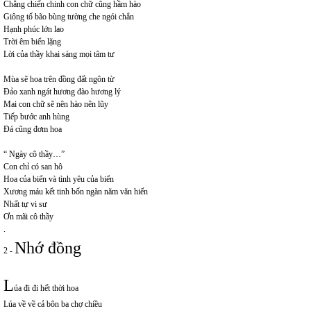
Chẳng chiến chinh con chữ cũng hầm hào
Giông tố bão bùng tường che ngói chắn
Hạnh phúc lớn lao
Trời êm biển lặng
Lời của thầy khai sáng mọi tâm tư
Mùa sẽ hoa trên đồng đất ngôn từ
Đảo xanh ngát hương đào hương lý
Mai con chữ sẽ nên hào nên lũy
Tiếp bước anh hùng
Đá cũng đơm hoa
“ Ngày cô thầy…”
Con chỉ có san hô
Hoa của biển và tình yêu của biển
Xương máu kết tinh bốn ngàn năm văn hiến
Nhất tự vi sư
Ơn mãi cô thầy
.
Nhớ đồng
2 -
L
úa đi đi hết thời hoa
Lúa về về cả bôn ba chợ chiều