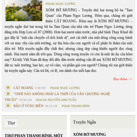
PHẠM NGỌC LƯƠNG
XÓM BỜ MƯƠNG – Truyện thứ hai trong bộ ba "Tam
Quan" của Phạm Ngọc Lương. Hôm qua, chúng tôi giới
thiệu CÁT HOANG. Hôm nay là XÓM BỜ MƯƠNG –
truyện ngắn thứ hai trong bộ ba Tam Quan của nhà văn trẻ Phạm Ngọc Lương, từng
đăng trên Hợp Lưu số 87 (2006). Hơn hai mươi năm trước, nhà phê bình Thụy Khuê đã
gọi đây là "một câu chuyện cổ tích kinh dị", nơi cái chết của một dòng sông song hành
với sự mục rữa của môi trường, sự tha hóa của con người và số phận bi thảm của một
đứa trẻ. Một truyện ngắn đầy chất thơ, nhưng càng đẹp càng khiến người đọc rùng
mình. Hai mươi năm đã trôi qua. Dòng sông trong truyện có còn là một ẩn dụ của hôm
nay? Xã hội Việt Nam đã thay đổi đến đâu trước những vấn đề mà XÓM BỜ MƯƠNG
đặt ra: môi trường, bạo lực, sự vô cảm, và phẩm giá con người? Chúng tôi xin giới thiệu
lại truyện ngắn này. Câu trả lời, có lẽ, xin dành cho mỗi bạn đọc.
Đọc thêm
CÁT HOANG
3:34 CH
PHẠM NGỌC LƯƠNG
“THỜI NÀY KHÔNG PHẢI LÀ THỜI CỦA VĂN CHƯƠNG NGHỆ
THUẬT”
10:50 CH
MAI AN NGUYỄN ANH TUẤN
BÃO Ở VÙNG BIÊN
10:23 CH
PHAN THANH BÌNH
Truyện Ngắn
Thơ
XÓM BỜ MƯƠNG
THƠ PHAN THANH BÌNH, MỘT