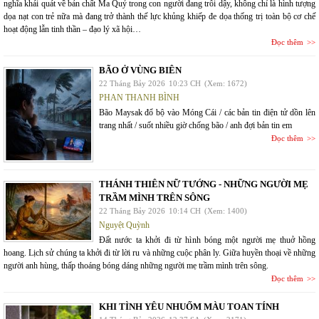
nghĩa khái quát về bản chất Ma Quỷ trong con người đang trỗi dậy, không chỉ là hình tượng
dọa nạt con trẻ nữa mà đang trở thành thế lực khủng khiếp đe dọa thống trị toàn bộ cơ chế
hoạt động lẫn tinh thần – đạo lý xã hội…
Đọc thêm
BÃO Ở VÙNG BIÊN
22 Tháng Bảy 2026
10:23 CH
(Xem: 1672)
PHAN THANH BÌNH
Bão Maysak đổ bộ vào Móng Cái / các bản tin điện tử dồn lên
trang nhất / suốt nhiều giờ chống bão / anh đợi bản tin em
Đọc thêm
THÁNH THIÊN NỮ TƯỚNG - NHỮNG NGƯỜI MẸ
TRẦM MÌNH TRÊN SÔNG
22 Tháng Bảy 2026
10:14 CH
(Xem: 1400)
Nguyệt Quỳnh
Đất nước ta khởi đi từ hình bóng một người mẹ thuở hồng
hoang. Lịch sử chúng ta khởi đi từ lời ru và những cuộc phân ly. Giữa huyền thoại về những
người anh hùng, thấp thoáng bóng dáng những người mẹ trầm mình trên sông.
Đọc thêm
KHI TÌNH YÊU NHUỐM MÀU TOAN TÍNH