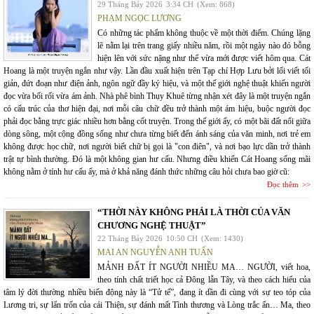
29 Tháng Bảy 2026
3:34 CH
(Xem: 868)
PHẠM NGỌC LƯƠNG
Có những tác phẩm không thuộc về một thời điểm. Chúng lặng
lẽ nằm lại trên trang giấy nhiều năm, rồi một ngày nào đó bỗng
hiện lên với sức nặng như thể vừa mới được viết hôm qua. Cát
Hoang là một truyện ngắn như vậy. Lần đầu xuất hiện trên Tạp chí Hợp Lưu bởi lối viết tối
giản, đứt đoạn như điện ảnh, ngôn ngữ đầy ký hiệu, và một thế giới nghệ thuật khiến người
đọc vừa bối rối vừa ám ảnh. Nhà phê bình Thụy Khuê từng nhận xét đây là một truyện ngắn
có cấu trúc của thơ hiện đại, nơi mỗi câu chữ đều trở thành một ám hiệu, buộc người đọc
phải đọc bằng trực giác nhiều hơn bằng cốt truyện. Trong thế giới ấy, có một bãi đất nổi giữa
dòng sông, một cộng đồng sống như chưa từng biết đến ánh sáng của văn minh, nơi trẻ em
không được học chữ, nơi người biết chữ bị gọi là "con điên", và nơi bạo lực dần trở thành
trật tự bình thường. Đó là một không gian hư cấu. Nhưng điều khiến Cát Hoang sống mãi
không nằm ở tính hư cấu ấy, mà ở khả năng đánh thức những câu hỏi chưa bao giờ cũ:
Đọc thêm
“THỜI NÀY KHÔNG PHẢI LÀ THỜI CỦA VĂN
CHƯƠNG NGHỆ THUẬT”
22 Tháng Bảy 2026
10:50 CH
(Xem: 1430)
MAI AN NGUYỄN ANH TUẤN
MẢNH ĐẤT ÍT NGƯỜI NHIỀU MA… NGƯỜI, viết hoa,
theo tính chất triết học cả Đông lẫn Tây, và theo cách hiểu của
tâm lý đời thường nhiều biến động này là “Tử tế”, đang ít dần đi cùng với sự teo tóp của
Lương tri, sự lẩn trốn của cái Thiện, sự đánh mất Tình thương và Lòng trắc ẩn… Ma, theo