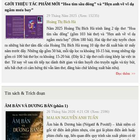
GIỚI THIỆU TÁC PHẨM MỚI “Hoa tím sầu đông” và “Hẹn anh về vĩ dạ
ngắm mưa bay”
29 Tháng Năm 2025
(Xem: 15235)
Hoàng Thị Bích Hà
Năm 2025 Hoàng Thị Bích Hà trình làng 2 tập thơ: “Hoa
tím sầu đông” (gồm 103 bài thơ) và “Hẹn anh về vĩ dạ
ngắm mưa bay” (Hơn 180 bài). Hai tập thơ này tuyển chọn
ra những bài thơ tâm đắc của Hoàng Thị Bích Hà trong 10 tập thơ đã xuất bản từ mấy
năm trước đây. Những tập gồm 50 bài, mỗi tập lọc ra khoảng 10-15 bài, trong những tập
gồm có 100 bài thơ lọc ra khoảng 15-20 bài. (Đây là 2 tập thơ cuối cùng khép lại việc in
thơ. Từ nay về sau tôi tiếp tục dành thời gian và tâm huyết cho truyện ngắn và tùy bút,
nếu bất chợt có cảm hứng thì vẫn làm thơ, đăng báo chứ không xuất bản nữa).
Đọc thêm
Tin sách & Trích đoạn
ÂM BẢN VÀ DƯƠNG BẢN (phần 1)
26 Tháng Sáu 2026
4:21 CH
(Xem: 2596)
MAI AN NGUYỄN ANH TUẤN
Âm bản & Dương bản (Négatif & Positif) – khái niệm có
gốc từ điện ảnh phim nhựa, còn gọi là phim điện ảnh hoặc
phim chiếu rạp, liên quan đến quy trình sản xuất phim có từ