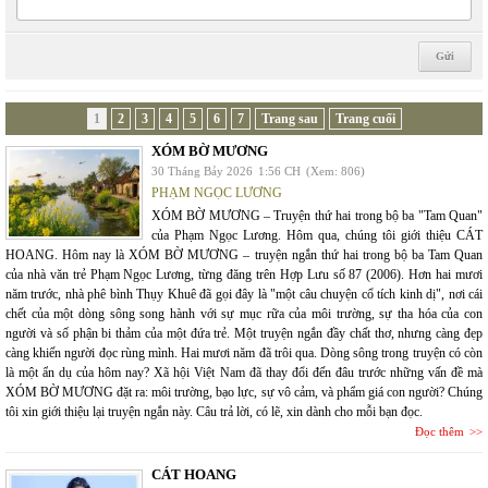
1
2
3
4
5
6
7
Trang sau
Trang cuối
XÓM BỜ MƯƠNG
30 Tháng Bảy 2026
1:56 CH
(Xem: 806)
PHẠM NGỌC LƯƠNG
XÓM BỜ MƯƠNG – Truyện thứ hai trong bộ ba "Tam Quan"
của Phạm Ngọc Lương. Hôm qua, chúng tôi giới thiệu CÁT
HOANG. Hôm nay là XÓM BỜ MƯƠNG – truyện ngắn thứ hai trong bộ ba Tam Quan
của nhà văn trẻ Phạm Ngọc Lương, từng đăng trên Hợp Lưu số 87 (2006). Hơn hai mươi
năm trước, nhà phê bình Thụy Khuê đã gọi đây là "một câu chuyện cổ tích kinh dị", nơi cái
chết của một dòng sông song hành với sự mục rữa của môi trường, sự tha hóa của con
người và số phận bi thảm của một đứa trẻ. Một truyện ngắn đầy chất thơ, nhưng càng đẹp
càng khiến người đọc rùng mình. Hai mươi năm đã trôi qua. Dòng sông trong truyện có còn
là một ẩn dụ của hôm nay? Xã hội Việt Nam đã thay đổi đến đâu trước những vấn đề mà
XÓM BỜ MƯƠNG đặt ra: môi trường, bạo lực, sự vô cảm, và phẩm giá con người? Chúng
tôi xin giới thiệu lại truyện ngắn này. Câu trả lời, có lẽ, xin dành cho mỗi bạn đọc.
Đọc thêm
CÁT HOANG