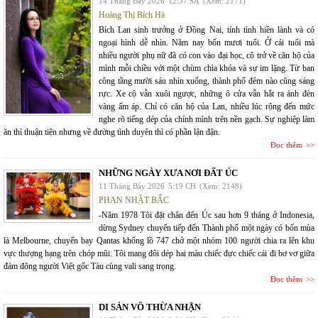
14 Tháng Bảy 2026
12:37 SA
(Xem: 2171)
Hoàng Thị Bích Hà
Bích Lan sinh trưởng ở Đồng Nai, tính tình hiền lành và có
ngoại hình dễ nhìn. Năm nay bốn mươi tuổi. Ở cái tuổi mà
nhiều người phụ nữ đã có con vào đại học, cô trở về căn hộ của
mình mỗi chiều với một chùm chìa khóa và sự im lặng. Từ ban
công tầng mười sáu nhìn xuống, thành phố đêm nào cũng sáng
rực. Xe cộ vẫn xuôi ngược, những ô cửa vẫn hắt ra ánh đèn
vàng ấm áp. Chỉ có căn hộ của Lan, nhiều lúc rộng đến mức
nghe rõ tiếng dép của chính mình trên nền gạch. Sự nghiệp làm
ăn thì thuận tiện nhưng về đường tình duyên thì có phần lận đận.
Đọc thêm
NHỮNG NGÀY XƯA NƠI ĐẤT ÚC
11 Tháng Bảy 2026
5:19 CH
(Xem: 2148)
PHAN NHẬT BẮC
-Năm 1978 Tôi đặt chân đến Úc sau hơn 9 tháng ở Indonesia,
dừng Sydney chuyển tiếp đến Thành phố một ngày có bốn mùa
là Melbourne, chuyến bay Qantas khổng lồ 747 chở một nhóm 100 người chia ra lên khu
vực thượng hạng trên chóp mũi. Tôi mang đôi dép hai màu chiếc đực chiếc cái đi bơ vơ giữa
đám đông người Việt gốc Tàu cùng vali sang trọng.
Đọc thêm
DI SẢN VÔ THỪA NHẬN