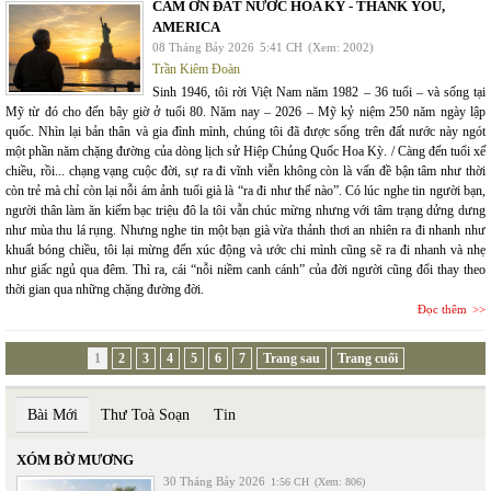
CÁM ƠN ĐẤT NƯỚC HOA KỲ - THANK YOU,
AMERICA
08 Tháng Bảy 2026
5:41 CH
(Xem: 2002)
Trần Kiêm Đoàn
Sinh 1946, tôi rời Việt Nam năm 1982 – 36 tuổi – và sống tại
Mỹ từ đó cho đến bây giờ ở tuổi 80. Năm nay – 2026 – Mỹ kỷ niệm 250 năm ngày lập
quốc. Nhìn lại bản thân và gia đình mình, chúng tôi đã được sống trên đất nước này ngót
một phần năm chặng đường của dòng lịch sử Hiệp Chủng Quốc Hoa Kỳ. / Càng đến tuổi xế
chiều, rồi... chạng vạng cuộc đời, sự ra đi vĩnh viễn không còn là vấn đề bận tâm như thời
còn trẻ mà chỉ còn lại nỗi ám ảnh tuổi già là “ra đi như thế nào”. Có lúc nghe tin người bạn,
người thân làm ăn kiếm bạc triệu đô la tôi vẫn chúc mừng nhưng với tâm trạng dửng dưng
như mùa thu lá rụng. Nhưng nghe tin một bạn già vừa thảnh thơi an nhiên ra đi nhanh như
khuất bóng chiều, tôi lại mừng đến xúc động và ước chi mình cũng sẽ ra đi nhanh và nhẹ
như giấc ngủ qua đêm. Thì ra, cái “nỗi niềm canh cánh” của đời người cũng đổi thay theo
thời gian qua những chặng đường đời.
Đọc thêm
1
2
3
4
5
6
7
Trang sau
Trang cuối
Bài Mới
Thư Toà Soạn
Tin
XÓM BỜ MƯƠNG
30 Tháng Bảy 2026
1:56 CH
(Xem: 806)