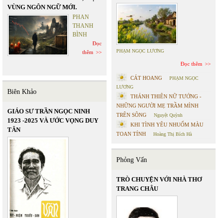
VÙNG NGÔN NGỮ MỚI.
PHAN
THANH
BÌNH
Đọc
PHẠM NGỌC LƯƠNG
thêm
Đọc thêm
CÁT HOANG
PHẠM NGỌC
LƯƠNG
Biên Khảo
THÁNH THIÊN NỮ TƯỚNG -
NHỮNG NGƯỜI MẸ TRẦM MÌNH
GIÁO SƯ TRẦN NGỌC NINH
TRÊN SÔNG
Nguyệt Quỳnh
1923 -2025 VÀ ƯỚC VỌNG DUY
KHI TÌNH YÊU NHUỐM MÀU
TÂN
TOAN TÍNH
Hoàng Thị Bích Hà
Phỏng Vấn
TRÒ CHUYỆN VỚI NHÀ THƠ
TRANG CHÂU