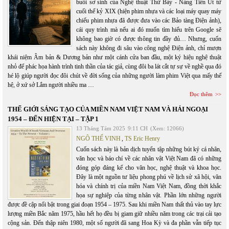
buổi sơ sinh của Nghệ thuật Thứ Bảy - Nàng Tiên Út từ
cuối thế kỷ XIX (hiện phim nhựa và các loại máy quay máy
chiếu phim nhựa đã được đưa vào các Bảo tàng Điện ảnh),
cái quy trình mà nếu ai đó muốn tìm hiểu trên Google sẽ
không bao giờ có được thông tin đầy đủ… Nhưng, cuốn
sách này không đi sâu vào công nghệ Điện ảnh, chỉ mượn
khái niệm Âm bản & Dương bản như một cánh cửa ban đầu, một ký hiệu nghệ thuật
nhỏ để phác họa hành trình tinh thần của tác giả, cùng đôi ba lát cắt tự sự về nghề qua đó
hé lộ giúp người đọc đôi chút về đời sống của những người làm phim Việt qua mấy thế
hệ, ở xứ sở Lắm người nhiều ma …
Đọc thêm
THẾ GIỚI SÁNG TẠO CỦA MIỀN NAM VIỆT NAM VÀ HẢI NGOẠI
1954 – ĐẾN HIỆN TẠI – TẬP 1
13 Tháng Tám 2025
9:11 CH
(Xem: 12066)
NGÔ THẾ VINH
,
TS Eric Henry
Cuốn sách này là bản dịch tuyển tập những bút ký cá nhân,
văn học và báo chí về các nhân vật Việt Nam đã có những
đóng góp đáng kể cho văn học, nghệ thuật và khoa học.
Đây là một nguồn tư liệu phong phú về lịch sử xã hội, văn
hóa và chính trị của miền Nam Việt Nam, đồng thời khắc
họa sự nghiệp của từng nhân vật. Phần lớn những người
được đề cập nổi bật trong giai đoạn 1954 – 1975. Sau khi miền Nam thất thủ vào tay lực
lượng miền Bắc năm 1975, hầu hết họ đều bị giam giữ nhiều năm trong các trại cải tạo
cộng sản. Đến thập niên 1980, một số người đã sang Hoa Kỳ và đa phần vẫn tiếp tục