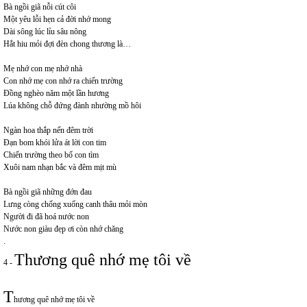
Bà ngồi giã nỗi cút côi
Một yêu lỗi hẹn cả đời nhớ mong
Dài sông lúc lỉu sâu nông
Hắt hiu mỏi đợi đèn chong thương là…
Mẹ nhớ con mẹ nhớ nhà
Con nhớ mẹ con nhớ ra chiến trường
Đồng nghèo năm một lần hương
Lúa không chỗ đứng đành nhường mồ hôi
Ngàn hoa thắp nến đêm trời
Đạn bom khói lửa át lời con tim
Chiến trường theo bố con tìm
Xuôi nam nhạn bắc và đêm mịt mù
Bà ngồi giã những đớn đau
Lưng còng chống xuống canh thâu mỏi mòn
Người đi đã hoá nước non
Nước non giàu đẹp ơi còn nhớ chăng
.
Thương quê nhớ mẹ tôi về
4 -
T
hương quê nhớ mẹ tôi về