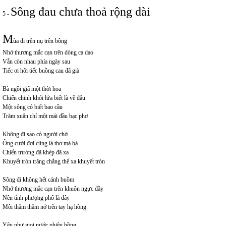
Sông đau chưa thoả rộng dài
5 -
M
ùa đi trên nụ trên bông
Nhớ thương mắc cạn trên dòng ca dao
Vẫn còn nhau phía ngày sau
Tiếc ơi hỡi tiếc buồng cau đã già
Bà ngồi giã một thời hoa
Chiến chinh khói lửa biết là về đâu
Một sông có biết bao cầu
Trăm xuân chỉ một mái đầu bạc phơ
Không đi sao có người chờ
Ông cười đợi cũng là thơ mà bà
Chiến trường đã khép đã xa
Khuyết tròn trăng chẳng thể xa khuyết tròn
Sông đi không hết cánh buồm
Nhớ thương mắc cạn trên khuôn ngực đầy
Nên tình phượng phố là đây
Môi thăm thắm nở trên tay hạ hồng
Yêu như giọt nước phiêu bồng