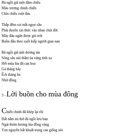
Bà ngồi giã một đăm chiêu
Máu xương chinh chiến
Chín chiều ruột đau
Thắp đêm soi mắt ngọn sầu
Phải duyên xin thức vào nhau chút đời
Mây đâu ngăn được gió trời
Buồn đâu theo suốt kiếp người gian nan
Bà ngồi giã ánh dương tàn
Sông sâu núi thẳm úa vàng tình xa
Hết mùa lúa đã cạn hoa
Gà tháng bảy
Ếch tháng ba
Nhớ đồng
.
Lời buồn cho mùa đông
3 -
C
hiến chinh đã khép lại rồi
Đất nằm im thở đá ngồi lưu ban
Ngát thơm hương lúa đồng vàng
Vẹn nguyên bất khuất trung can giống nòi