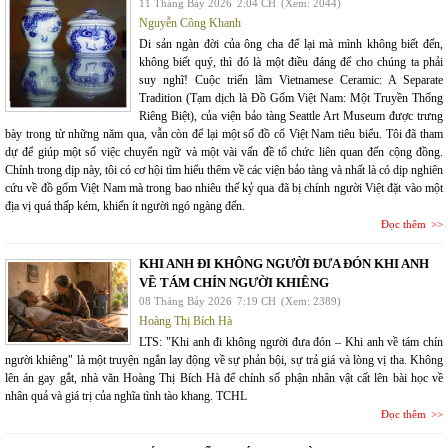
11 Tháng Bảy 2026
2:04 CH
(Xem: 2044)
Nguyễn Công Khanh
Di sản ngàn đời của ông cha để lại mà mình không biết đến,
không biết quý, thì đó là một điều đáng để cho chúng ta phải
suy nghĩ! Cuộc triển lãm Vietnamese Ceramic: A Separate
Tradition (Tạm dịch là Đồ Gốm Việt Nam: Một Truyền Thống
Riêng Biệt), của viện bảo tàng Seattle Art Museum được trưng
bày trong từ những năm qua, vẫn còn để lại một số đồ cổ Việt Nam tiêu biểu. Tôi đã tham
dự để giúp một số việc chuyển ngữ và một vài vấn đề tổ chức liên quan đến cộng đồng.
Chính trong dịp này, tôi có cơ hội tìm hiểu thêm về các viện bảo tàng và nhất là có dịp nghiên
cứu về đồ gốm Việt Nam mà trong bao nhiêu thế kỷ qua đã bị chính người Việt đặt vào một
địa vị quá thấp kém, khiến ít người ngó ngàng đến.
Đọc thêm
KHI ANH ĐI KHÔNG NGƯỜI ĐƯA ĐÓN KHI ANH
VỀ TÁM CHÍN NGƯỜI KHIÊNG
08 Tháng Bảy 2026
7:19 CH
(Xem: 2389)
Hoàng Thị Bích Hà
LTS: "Khi anh đi không người đưa đón – Khi anh về tám chín
người khiêng" là một truyện ngắn lay động về sự phản bội, sự trả giá và lòng vị tha. Không
lên án gay gắt, nhà văn Hoàng Thị Bích Hà để chính số phận nhân vật cất lên bài học về
nhân quả và giá trị của nghĩa tình tào khang. TCHL
Đọc thêm