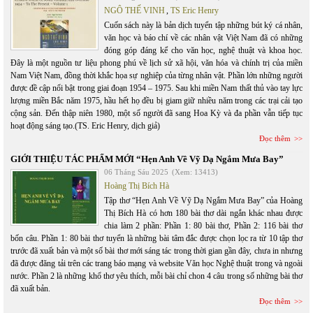
NGÔ THẾ VINH
,
TS Eric Henry
Cuốn sách này là bản dịch tuyển tập những bút ký cá nhân,
văn học và báo chí về các nhân vật Việt Nam đã có những
đóng góp đáng kể cho văn học, nghệ thuật và khoa học.
Đây là một nguồn tư liệu phong phú về lịch sử xã hội, văn hóa và chính trị của miền
Nam Việt Nam, đồng thời khắc họa sự nghiệp của từng nhân vật. Phần lớn những người
được đề cập nổi bật trong giai đoạn 1954 – 1975. Sau khi miền Nam thất thủ vào tay lực
lượng miền Bắc năm 1975, hầu hết họ đều bị giam giữ nhiều năm trong các trại cải tạo
cộng sản. Đến thập niên 1980, một số người đã sang Hoa Kỳ và đa phần vẫn tiếp tục
hoạt động sáng tạo.(TS. Eric Henry, dịch giả)
Đọc thêm
GIỚI THIỆU TÁC PHẨM MỚI “Hẹn Anh Về Vỹ Dạ Ngắm Mưa Bay”
06 Tháng Sáu 2025
(Xem: 13413)
Hoàng Thị Bích Hà
Tập thơ “Hẹn Anh Về Vỹ Dạ Ngắm Mưa Bay” của Hoàng
Thị Bích Hà có hơn 180 bài thơ dài ngắn khác nhau được
chia làm 2 phần: Phần 1: 80 bài thơ, Phần 2: 116 bài thơ
bốn câu. Phần 1: 80 bài thơ tuyển là những bài tâm đắc được chọn lọc ra từ 10 tập thơ
trước đã xuất bản và một số bài thơ mới sáng tác trong thời gian gần đây, chưa in nhưng
đã được đăng tải trên các trang báo mạng và website Văn học Nghệ thuật trong và ngoài
nước. Phần 2 là những khổ thơ yêu thích, mỗi bài chỉ chon 4 câu trong số những bài thơ
đã xuất bản.
Đọc thêm