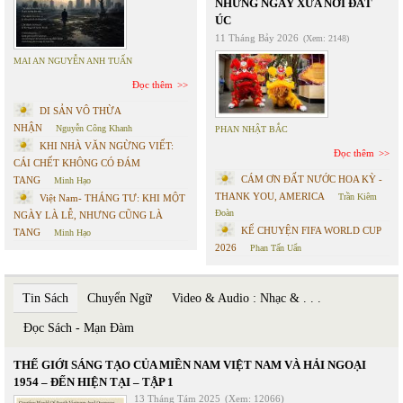
NHỮNG NGÀY XƯA NƠI ĐẤT
ÚC
11 Tháng Bảy 2026
(Xem: 2148)
MAI AN NGUYỄN ANH TUẤN
Đọc thêm
DI SẢN VÔ THỪA
NHẬN
Nguyễn Công Khanh
PHAN NHẬT BẮC
KHI NHÀ VĂN NGỪNG VIẾT:
Đọc thêm
CÁI CHẾT KHÔNG CÓ ĐÁM
CÁM ƠN ĐẤT NƯỚC HOA KỲ -
TANG
Minh Hạo
THANK YOU, AMERICA
Trần Kiêm
Việt Nam- THÁNG TƯ: KHI MỘT
Đoàn
NGÀY LÀ LỄ, NHƯNG CŨNG LÀ
KỂ CHUYỆN FIFA WORLD CUP
TANG
Minh Hạo
2026
Phan Tấn Uẩn
Tin Sách
Chuyển Ngữ
Video & Audio : Nhạc & . . .
Đọc Sách - Mạn Đàm
THẾ GIỚI SÁNG TẠO CỦA MIỀN NAM VIỆT NAM VÀ HẢI NGOẠI
1954 – ĐẾN HIỆN TẠI – TẬP 1
13 Tháng Tám 2025
(Xem: 12066)