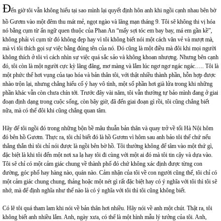
Đ
ến giờ tôi vẫn không hiểu tại sao mình lại quyết định hôn anh khi ngồi cạnh nhau bên bờ
hồ Gươm vào một đêm thu mát mẻ, ngọt ngào và lãng mạn tháng 9. Tôi sẽ không thi vị hóa
nó bằng cụm từ ẩn ngữ quen thuộc của Phan An “mấy sợi tóc em bay bay, má em gần kề”,
không phải vì cụm từ đó không đẹp hay vì tôi không biết nói một cách văn vẻ và mượt mà,
mà vì tôi thích gọi sự việc bằng đúng tên của nó. Đó cũng là một điều mà đôi khi mọi người
không thích ở tôi vì cách nhìn sự việc quá sắc sảo và không khoan nhượng. Nhưng bên cạnh
đó, tôi còn là một người cực kỳ lãng đãng, mơ màng và lắm lúc ngơ ngơ ngác ngác….. Tôi là
một phức thể hơi vụng của tạo hóa và bản thân tôi, với thật nhiều thành phần, hỗn hợp được
nhào trộn lại, nhưng chẳng hiểu cố ý hay vô tình, một số phần hơi già lửa trong khi những
phần khác vẫn còn chưa chín tới. Trước đây vài năm, tôi vẫn thường tự bảo mình đang ở giai
đoạn định dạng trong cuộc sống, còn bây giờ, đã đến giai đoạn gì rồi, tôi cũng chẳng biết
nữa, mà có thể đôi khi cũng chẳng quan tâm.
Hãy để tôi ngồi đó trong những bộn bề mâu thuẫn bản thân và quay trở về tối Hà Nội hôm
đó bên hồ Gươm. Thực ra, tôi chỉ biết đó là hồ Gươm vì hôm sau anh bảo tôi thế chứ nếu
thẳng thắn thì tôi chỉ nói được là ngồi bên bờ hồ. Tôi thường không để tâm vào một thứ gì,
đặc biệt là khi tôi đến một nơi xa lạ hay tôi đi cùng với một ai đó mà tôi tin cậy và dựa vào.
Tôi sẽ chỉ có một cảm giác chung về thành phố đó chứ không xác định được từng con
đường, góc phố hay hàng nào, quán nào. Cảm nhận của tôi về con người cũng thế, tôi chỉ có
một cảm giác chung chung, thảng hoặc một nét gì rất đặc biệt hay có ý nghĩa với tôi thì tôi sẽ
nhớ, mà để định nghĩa như thế nào là có ý nghĩa với tôi thì tôi cũng không biết.
Có lẽ tôi quá tham lam khi nói về bản thân hơi nhiều. Hãy nói về anh một chút. Thật ra, tôi
không biết anh nhiều lắm. Anh, ngày xưa, có thể là một hình mẫu lý tưởng của tôi. Anh,