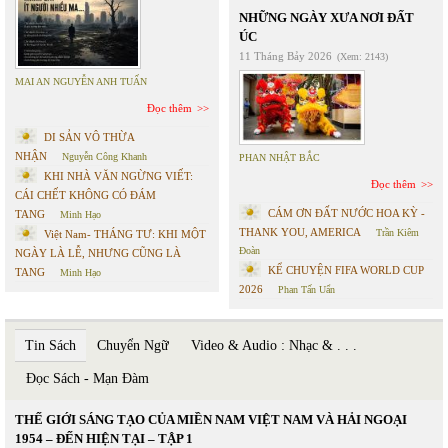
NHỮNG NGÀY XƯA NƠI ĐẤT
ÚC
11 Tháng Bảy 2026
(Xem: 2143)
MAI AN NGUYỄN ANH TUẤN
Đọc thêm
DI SẢN VÔ THỪA
NHẬN
Nguyễn Công Khanh
PHAN NHẬT BẮC
KHI NHÀ VĂN NGỪNG VIẾT:
Đọc thêm
CÁI CHẾT KHÔNG CÓ ĐÁM
CÁM ƠN ĐẤT NƯỚC HOA KỲ -
TANG
Minh Hạo
THANK YOU, AMERICA
Trần Kiêm
Việt Nam- THÁNG TƯ: KHI MỘT
Đoàn
NGÀY LÀ LỄ, NHƯNG CŨNG LÀ
KỂ CHUYỆN FIFA WORLD CUP
TANG
Minh Hạo
2026
Phan Tấn Uẩn
Tin Sách
Chuyển Ngữ
Video & Audio : Nhạc & . . .
Đọc Sách - Mạn Đàm
THẾ GIỚI SÁNG TẠO CỦA MIỀN NAM VIỆT NAM VÀ HẢI NGOẠI
1954 – ĐẾN HIỆN TẠI – TẬP 1