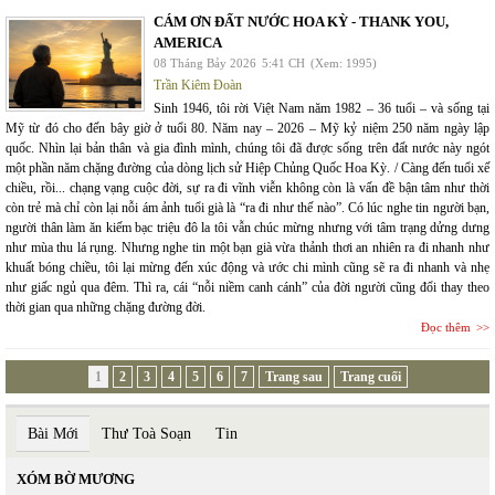
CÁM ƠN ĐẤT NƯỚC HOA KỲ - THANK YOU,
AMERICA
08 Tháng Bảy 2026
5:41 CH
(Xem: 1995)
Trần Kiêm Đoàn
Sinh 1946, tôi rời Việt Nam năm 1982 – 36 tuổi – và sống tại
Mỹ từ đó cho đến bây giờ ở tuổi 80. Năm nay – 2026 – Mỹ kỷ niệm 250 năm ngày lập
quốc. Nhìn lại bản thân và gia đình mình, chúng tôi đã được sống trên đất nước này ngót
một phần năm chặng đường của dòng lịch sử Hiệp Chủng Quốc Hoa Kỳ. / Càng đến tuổi xế
chiều, rồi... chạng vạng cuộc đời, sự ra đi vĩnh viễn không còn là vấn đề bận tâm như thời
còn trẻ mà chỉ còn lại nỗi ám ảnh tuổi già là “ra đi như thế nào”. Có lúc nghe tin người bạn,
người thân làm ăn kiếm bạc triệu đô la tôi vẫn chúc mừng nhưng với tâm trạng dửng dưng
như mùa thu lá rụng. Nhưng nghe tin một bạn già vừa thảnh thơi an nhiên ra đi nhanh như
khuất bóng chiều, tôi lại mừng đến xúc động và ước chi mình cũng sẽ ra đi nhanh và nhẹ
như giấc ngủ qua đêm. Thì ra, cái “nỗi niềm canh cánh” của đời người cũng đổi thay theo
thời gian qua những chặng đường đời.
Đọc thêm
1
2
3
4
5
6
7
Trang sau
Trang cuối
Bài Mới
Thư Toà Soạn
Tin
XÓM BỜ MƯƠNG