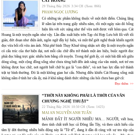
CÁT HOANG
29 Tháng Bảy 2026
3:34 CH
(Xem: 866)
PHẠM NGỌC LƯƠNG
Có những tác phẩm không thuộc về một thời điểm. Chúng lặng
lẽ nằm lại trên trang giấy nhiều năm, rồi một ngày nào đó bỗng
hiện lên với sức nặng như thể vừa mới được viết hôm qua. Cát
Hoang là một truyện ngắn như vậy. Lần đầu xuất hiện trên Tạp chí Hợp Lưu bởi lối viết tối
giản, đứt đoạn như điện ảnh, ngôn ngữ đầy ký hiệu, và một thế giới nghệ thuật khiến người
đọc vừa bối rối vừa ám ảnh. Nhà phê bình Thụy Khuê từng nhận xét đây là một truyện ngắn
có cấu trúc của thơ hiện đại, nơi mỗi câu chữ đều trở thành một ám hiệu, buộc người đọc
phải đọc bằng trực giác nhiều hơn bằng cốt truyện. Trong thế giới ấy, có một bãi đất nổi giữa
dòng sông, một cộng đồng sống như chưa từng biết đến ánh sáng của văn minh, nơi trẻ em
không được học chữ, nơi người biết chữ bị gọi là "con điên", và nơi bạo lực dần trở thành
trật tự bình thường. Đó là một không gian hư cấu. Nhưng điều khiến Cát Hoang sống mãi
không nằm ở tính hư cấu ấy, mà ở khả năng đánh thức những câu hỏi chưa bao giờ cũ:
Đọc thêm
“THỜI NÀY KHÔNG PHẢI LÀ THỜI CỦA VĂN
CHƯƠNG NGHỆ THUẬT”
22 Tháng Bảy 2026
10:50 CH
(Xem: 1425)
MAI AN NGUYỄN ANH TUẤN
MẢNH ĐẤT ÍT NGƯỜI NHIỀU MA… NGƯỜI, viết hoa,
theo tính chất triết học cả Đông lẫn Tây, và theo cách hiểu của
tâm lý đời thường nhiều biến động này là “Tử tế”, đang ít dần đi cùng với sự teo tóp của