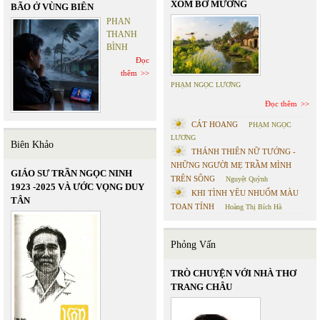
XÓM BỜ MƯƠNG
BÃO Ở VÙNG BIÊN
PHAN
THANH
BÌNH
Đọc
thêm
PHẠM NGỌC LƯƠNG
Đọc thêm
CÁT HOANG
PHẠM NGỌC
LƯƠNG
Biên Khảo
THÁNH THIÊN NỮ TƯỚNG -
NHỮNG NGƯỜI MẸ TRẦM MÌNH
GIÁO SƯ TRẦN NGỌC NINH
TRÊN SÔNG
Nguyệt Quỳnh
1923 -2025 VÀ ƯỚC VỌNG DUY
KHI TÌNH YÊU NHUỐM MÀU
TÂN
TOAN TÍNH
Hoàng Thị Bích Hà
Phỏng Vấn
TRÒ CHUYỆN VỚI NHÀ THƠ
TRANG CHÂU