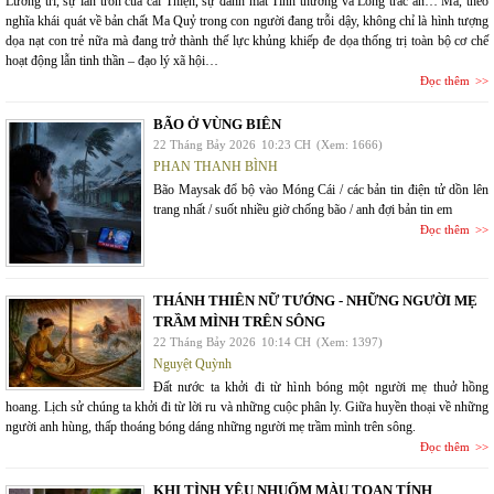
Lương tri, sự lẩn trốn của cái Thiện, sự đánh mất Tình thương và Lòng trắc ẩn… Ma, theo
nghĩa khái quát về bản chất Ma Quỷ trong con người đang trỗi dậy, không chỉ là hình tượng
dọa nạt con trẻ nữa mà đang trở thành thế lực khủng khiếp đe dọa thống trị toàn bộ cơ chế
hoạt động lẫn tinh thần – đạo lý xã hội…
Đọc thêm
BÃO Ở VÙNG BIÊN
22 Tháng Bảy 2026
10:23 CH
(Xem: 1666)
PHAN THANH BÌNH
Bão Maysak đổ bộ vào Móng Cái / các bản tin điện tử dồn lên
trang nhất / suốt nhiều giờ chống bão / anh đợi bản tin em
Đọc thêm
THÁNH THIÊN NỮ TƯỚNG - NHỮNG NGƯỜI MẸ
TRẦM MÌNH TRÊN SÔNG
22 Tháng Bảy 2026
10:14 CH
(Xem: 1397)
Nguyệt Quỳnh
Đất nước ta khởi đi từ hình bóng một người mẹ thuở hồng
hoang. Lịch sử chúng ta khởi đi từ lời ru và những cuộc phân ly. Giữa huyền thoại về những
người anh hùng, thấp thoáng bóng dáng những người mẹ trầm mình trên sông.
Đọc thêm
KHI TÌNH YÊU NHUỐM MÀU TOAN TÍNH