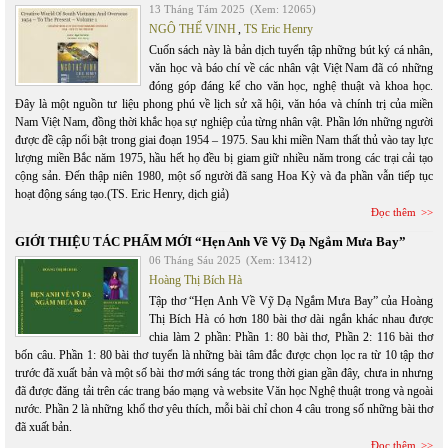
13 Tháng Tám 2025
(Xem: 12065)
NGÔ THẾ VINH
,
TS Eric Henry
Cuốn sách này là bản dịch tuyển tập những bút ký cá nhân,
văn học và báo chí về các nhân vật Việt Nam đã có những
đóng góp đáng kể cho văn học, nghệ thuật và khoa học.
Đây là một nguồn tư liệu phong phú về lịch sử xã hội, văn hóa và chính trị của miền
Nam Việt Nam, đồng thời khắc họa sự nghiệp của từng nhân vật. Phần lớn những người
được đề cập nổi bật trong giai đoạn 1954 – 1975. Sau khi miền Nam thất thủ vào tay lực
lượng miền Bắc năm 1975, hầu hết họ đều bị giam giữ nhiều năm trong các trại cải tạo
cộng sản. Đến thập niên 1980, một số người đã sang Hoa Kỳ và đa phần vẫn tiếp tục
hoạt động sáng tạo.(TS. Eric Henry, dịch giả)
Đọc thêm
GIỚI THIỆU TÁC PHẨM MỚI “Hẹn Anh Về Vỹ Dạ Ngắm Mưa Bay”
06 Tháng Sáu 2025
(Xem: 13412)
Hoàng Thị Bích Hà
Tập thơ “Hẹn Anh Về Vỹ Dạ Ngắm Mưa Bay” của Hoàng
Thị Bích Hà có hơn 180 bài thơ dài ngắn khác nhau được
chia làm 2 phần: Phần 1: 80 bài thơ, Phần 2: 116 bài thơ
bốn câu. Phần 1: 80 bài thơ tuyển là những bài tâm đắc được chọn lọc ra từ 10 tập thơ
trước đã xuất bản và một số bài thơ mới sáng tác trong thời gian gần đây, chưa in nhưng
đã được đăng tải trên các trang báo mạng và website Văn học Nghệ thuật trong và ngoài
nước. Phần 2 là những khổ thơ yêu thích, mỗi bài chỉ chon 4 câu trong số những bài thơ
đã xuất bản.
Đọc thêm