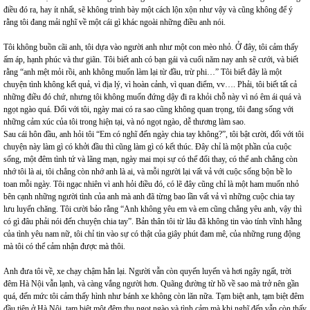
điều đó ra, hay ít nhất, sẽ không trình bày một cách lộn xộn như vậy và cũng không để ý
rằng tôi đang mải nghĩ về một cái gì khác ngoài những điều anh nói.
Tôi không buồn cãi anh, tôi dựa vào người anh như một con mèo nhỏ. Ở đây, tôi cảm thấy
ấm áp, hạnh phúc và thư giãn. Tôi biết anh có bạn gái và cuối năm nay anh sẽ cưới, và biết
rằng “anh mệt mỏi rồi, anh không muốn làm lại từ đầu, trừ phi…” Tôi biết đây là một
chuyện tình không kết quả, vì địa lý, vì hoàn cảnh, vì quan điểm, vv…. Phải, tôi biết tất cả
những điều đó chứ, nhưng tôi không muốn đứng dậy đi ra khỏi chỗ này vì nó êm ái quá và
ngọt ngào quá. Đối với tôi, ngày mai có ra sao cũng không quan trọng, tôi đang sống với
những cảm xúc của tôi trong hiện tại, và nó ngọt ngào, dễ thương làm sao.
Sau cái hôn đầu, anh hỏi tôi “Em có nghĩ đến ngày chia tay không?”, tôi bật cười, đối với tôi
chuyện này làm gì có khởi đầu thì cũng làm gì có kết thúc. Đây chỉ là một phần của cuộc
sống, một đêm tình tứ và lãng mạn, ngày mai mọi sự có thể đổi thay, có thể anh chẳng còn
nhớ tôi là ai, tôi chẳng còn nhớ anh là ai, và mỗi người lại vất vả với cuộc sống bộn bề lo
toan mỗi ngày. Tôi ngạc nhiên vì anh hỏi điều đó, có lẽ đây cũng chỉ là một ham muốn nhỏ
bên cạnh những người tình của anh mà anh đã từng bao lần vất vả vì những cuộc chia tay
lưu luyến chăng. Tôi cười bảo rằng “Anh không yêu em và em cũng chẳng yêu anh, vậy thì
có gì đâu phải nói đến chuyện chia tay”. Bản thân tôi từ lâu đã không tin vào tính vĩnh hằng
của tình yêu nam nữ, tôi chỉ tin vào sự có thật của giây phút đam mê, của những rung động
mà tôi có thể cảm nhận được mà thôi.
Anh đưa tôi về, xe chạy chậm hẳn lại. Người vẫn còn quyến luyến và hơi ngây ngất, trời
đêm Hà Nội vẫn lạnh, và càng vắng người hơn. Quãng đường từ hồ về sao mà trở nên gần
quá, đến mức tôi cảm thấy hình như bánh xe không còn lăn nữa. Tạm biệt anh, tạm biệt đêm
đầu tiên ở Hà Nội, tạm biệt một đêm thu ngọt ngào và tình cảm mà khi nghĩ đến vẫn còn thấy