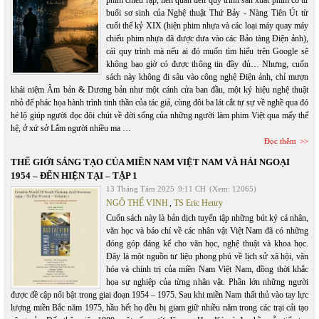
phim chiếu rạp, liên quan đến quy trình sản xuất phim có từ
buổi sơ sinh của Nghệ thuật Thứ Bảy - Nàng Tiên Út từ
cuối thế kỷ XIX (hiện phim nhựa và các loại máy quay máy
chiếu phim nhựa đã được đưa vào các Bảo tàng Điện ảnh),
cái quy trình mà nếu ai đó muốn tìm hiểu trên Google sẽ
không bao giờ có được thông tin đầy đủ… Nhưng, cuốn
sách này không đi sâu vào công nghệ Điện ảnh, chỉ mượn
khái niệm Âm bản & Dương bản như một cánh cửa ban đầu, một ký hiệu nghệ thuật
nhỏ để phác họa hành trình tinh thần của tác giả, cùng đôi ba lát cắt tự sự về nghề qua đó
hé lộ giúp người đọc đôi chút về đời sống của những người làm phim Việt qua mấy thế
hệ, ở xứ sở Lắm người nhiều ma …
Đọc thêm
THẾ GIỚI SÁNG TẠO CỦA MIỀN NAM VIỆT NAM VÀ HẢI NGOẠI
1954 – ĐẾN HIỆN TẠI – TẬP 1
13 Tháng Tám 2025
9:11 CH
(Xem: 12065)
NGÔ THẾ VINH
,
TS Eric Henry
Cuốn sách này là bản dịch tuyển tập những bút ký cá nhân,
văn học và báo chí về các nhân vật Việt Nam đã có những
đóng góp đáng kể cho văn học, nghệ thuật và khoa học.
Đây là một nguồn tư liệu phong phú về lịch sử xã hội, văn
hóa và chính trị của miền Nam Việt Nam, đồng thời khắc
họa sự nghiệp của từng nhân vật. Phần lớn những người
được đề cập nổi bật trong giai đoạn 1954 – 1975. Sau khi miền Nam thất thủ vào tay lực
lượng miền Bắc năm 1975, hầu hết họ đều bị giam giữ nhiều năm trong các trại cải tạo