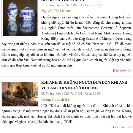
11 Tháng Bảy 2026
2:04 CH
(Xem: 2037)
Nguyễn Công Khanh
Di sản ngàn đời của ông cha để lại mà mình không biết đến,
không biết quý, thì đó là một điều đáng để cho chúng ta phải
suy nghĩ! Cuộc triển lãm Vietnamese Ceramic: A Separate
Tradition (Tạm dịch là Đồ Gốm Việt Nam: Một Truyền Thống
Riêng Biệt), của viện bảo tàng Seattle Art Museum được trưng
bày trong từ những năm qua, vẫn còn để lại một số đồ cổ Việt Nam tiêu biểu. Tôi đã tham
dự để giúp một số việc chuyển ngữ và một vài vấn đề tổ chức liên quan đến cộng đồng.
Chính trong dịp này, tôi có cơ hội tìm hiểu thêm về các viện bảo tàng và nhất là có dịp nghiên
cứu về đồ gốm Việt Nam mà trong bao nhiêu thế kỷ qua đã bị chính người Việt đặt vào một
địa vị quá thấp kém, khiến ít người ngó ngàng đến.
Đọc thêm
KHI ANH ĐI KHÔNG NGƯỜI ĐƯA ĐÓN KHI ANH
VỀ TÁM CHÍN NGƯỜI KHIÊNG
08 Tháng Bảy 2026
7:19 CH
(Xem: 2389)
Hoàng Thị Bích Hà
LTS: "Khi anh đi không người đưa đón – Khi anh về tám chín
người khiêng" là một truyện ngắn lay động về sự phản bội, sự trả giá và lòng vị tha. Không
lên án gay gắt, nhà văn Hoàng Thị Bích Hà để chính số phận nhân vật cất lên bài học về
nhân quả và giá trị của nghĩa tình tào khang. TCHL
Đọc thêm