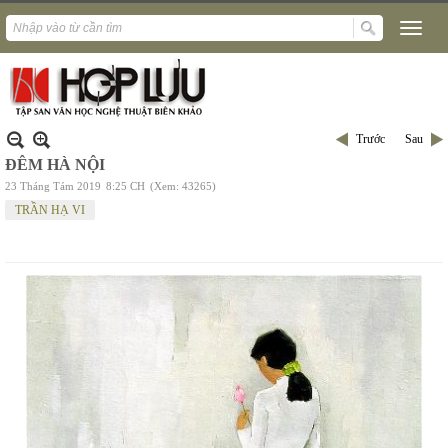
Trước
Sau
ĐÊM HÀ NỘI
23 Tháng Tám 2019
8:25 CH
(Xem: 43265)
TRẦN HẠ VI