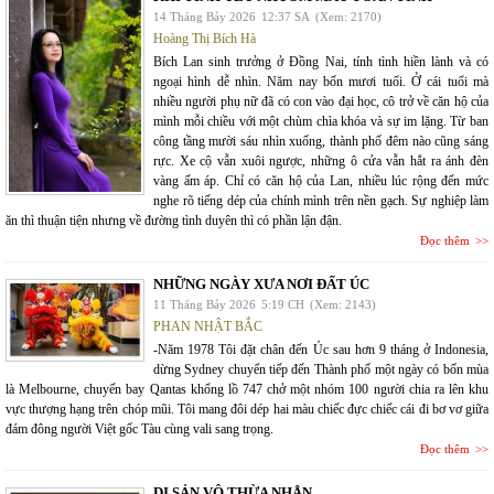
14 Tháng Bảy 2026
12:37 SA
(Xem: 2170)
Hoàng Thị Bích Hà
Bích Lan sinh trưởng ở Đồng Nai, tính tình hiền lành và có
ngoại hình dễ nhìn. Năm nay bốn mươi tuổi. Ở cái tuổi mà
nhiều người phụ nữ đã có con vào đại học, cô trở về căn hộ của
mình mỗi chiều với một chùm chìa khóa và sự im lặng. Từ ban
công tầng mười sáu nhìn xuống, thành phố đêm nào cũng sáng
rực. Xe cộ vẫn xuôi ngược, những ô cửa vẫn hắt ra ánh đèn
vàng ấm áp. Chỉ có căn hộ của Lan, nhiều lúc rộng đến mức
nghe rõ tiếng dép của chính mình trên nền gạch. Sự nghiệp làm
ăn thì thuận tiện nhưng về đường tình duyên thì có phần lận đận.
Đọc thêm
NHỮNG NGÀY XƯA NƠI ĐẤT ÚC
11 Tháng Bảy 2026
5:19 CH
(Xem: 2143)
PHAN NHẬT BẮC
-Năm 1978 Tôi đặt chân đến Úc sau hơn 9 tháng ở Indonesia,
dừng Sydney chuyển tiếp đến Thành phố một ngày có bốn mùa
là Melbourne, chuyến bay Qantas khổng lồ 747 chở một nhóm 100 người chia ra lên khu
vực thượng hạng trên chóp mũi. Tôi mang đôi dép hai màu chiếc đực chiếc cái đi bơ vơ giữa
đám đông người Việt gốc Tàu cùng vali sang trọng.
Đọc thêm
DI SẢN VÔ THỪA NHẬN