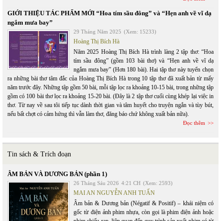
GIỚI THIỆU TÁC PHẨM MỚI “Hoa tím sầu đông” và “Hẹn anh về vĩ dạ
ngắm mưa bay”
29 Tháng Năm 2025
(Xem: 15233)
Hoàng Thị Bích Hà
Năm 2025 Hoàng Thị Bích Hà trình làng 2 tập thơ: “Hoa
tím sầu đông” (gồm 103 bài thơ) và “Hẹn anh về vĩ dạ
ngắm mưa bay” (Hơn 180 bài). Hai tập thơ này tuyển chọn
ra những bài thơ tâm đắc của Hoàng Thị Bích Hà trong 10 tập thơ đã xuất bản từ mấy
năm trước đây. Những tập gồm 50 bài, mỗi tập lọc ra khoảng 10-15 bài, trong những tập
gồm có 100 bài thơ lọc ra khoảng 15-20 bài. (Đây là 2 tập thơ cuối cùng khép lại việc in
thơ. Từ nay về sau tôi tiếp tục dành thời gian và tâm huyết cho truyện ngắn và tùy bút,
nếu bất chợt có cảm hứng thì vẫn làm thơ, đăng báo chứ không xuất bản nữa).
Đọc thêm
Tin sách & Trích đoạn
ÂM BẢN VÀ DƯƠNG BẢN (phần 1)
26 Tháng Sáu 2026
4:21 CH
(Xem: 2593)
MAI AN NGUYỄN ANH TUẤN
Âm bản & Dương bản (Négatif & Positif) – khái niệm có
gốc từ điện ảnh phim nhựa, còn gọi là phim điện ảnh hoặc