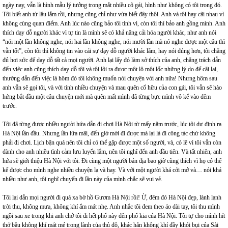
ngày nay, vẫn là hình mẫu lý tưởng trong mắt nhiều cô gái, hình như không có tôi trong đó.
Tôi biết anh từ lâu lắm rồi, nhưng cũng chỉ như vừa biết đây thôi. Anh và tôi hay cãi nhau vì
không cùng quan điểm. Anh lúc nào cũng bảo tôi tinh vi, còn tôi thì bảo anh gồng mình. Anh
thích dạy dỗ người khác vì tự tin là mình sẽ có khả năng cải hóa người khác, như anh nói
“nói một lần không nghe, nói hai lần không nghe, nói mười lần mà nó nghe được một câu thì
vẫn tốt”, còn tôi thì không tin vào cái sự dạy dỗ người khác lắm, hay nói đúng hơn, tôi chẳng
đủ hơi sức để dạy dỗ tất cả mọi người. Anh lại lấy đó làm sở thích của anh, chẳng trách dẫn
đến việc anh cũng thích dạy dỗ tôi và tôi lôi ra được một lô một lốc những lý do để cãi lại,
thường dẫn đến việc là hôm đó tôi không muốn nói chuyện với anh nữa! Nhưng hôm sau
anh vẫn sẽ gọi tôi, và với tính nhiều chuyện và mau quên cố hữu của con gái, tôi vẫn sẽ hào
hứng bắt đầu một câu chuyện mới mà quên mất mình đã từng bực mình vô kể vào đêm
trước.
Tôi đã từng được nhiều người hứa dẫn đi chơi Hà Nội từ mấy năm trước, lúc tôi dự định ra
Hà Nội lần đầu. Nhưng lần lữa mãi, đến giờ mới đi được mà lại là đi công tác chứ không
phải đi chơi. Lịch bận quá nên tôi chỉ có thể gặp được một số người, và, có lẽ vì tôi vẫn còn
dành cho anh nhiều tình cảm lưu luyến lắm, nên tôi nghĩ đến anh đầu tiên. Và tất nhiên, anh
hứa sẽ giới thiệu Hà Nội với tôi. Đi cùng một người bản địa bao giờ cũng thích vì họ có thể
kể được cho mình nghe nhiều chuyện lạ và hay. Và với một người khá cởi mở và… nói khá
nhiều như anh, tôi nghĩ chuyến đi lần này của mình chắc sẽ vui vẻ.
Tôi lại dẫn mọi người đi quá xa bờ hồ Gươm Hà Nội rồi! Ừ, đêm đó Hà Nội đẹp, lành lạnh
trời thu, không mưa, không khí ẩm mát nhẹ. Anh nhắc tôi đem theo áo dài tay, tôi thu mình
ngồi sau xe trong khi anh chở tôi đi hết phố này đến phố kia của Hà Nội. Tôi tự cho mình hít
thở bầu không khí mát mẻ trong lành của thủ đô, khác hẳn không khí đầy khói bụi của Sài