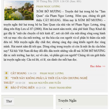
30 Tháng Bảy 2026
1:56 CH
(Xem: 801)
PHẠM NGỌC LƯƠNG
XÓM BỜ MƯƠNG – Truyện thứ hai trong bộ ba "Tam
Quan" của Phạm Ngọc Lương. Hôm qua, chúng tôi giới
thiệu CÁT HOANG. Hôm nay là XÓM BỜ MƯƠNG –
truyện ngắn thứ hai trong bộ ba Tam Quan của nhà văn trẻ Phạm Ngọc Lương, từng
đăng trên Hợp Lưu số 87 (2006). Hơn hai mươi năm trước, nhà phê bình Thụy Khuê đã
gọi đây là "một câu chuyện cổ tích kinh dị", nơi cái chết của một dòng sông song hành
với sự mục rữa của môi trường, sự tha hóa của con người và số phận bi thảm của một
đứa trẻ. Một truyện ngắn đầy chất thơ, nhưng càng đẹp càng khiến người đọc rùng
mình. Hai mươi năm đã trôi qua. Dòng sông trong truyện có còn là một ẩn dụ của hôm
nay? Xã hội Việt Nam đã thay đổi đến đâu trước những vấn đề mà XÓM BỜ MƯƠNG
đặt ra: môi trường, bạo lực, sự vô cảm, và phẩm giá con người? Chúng tôi xin giới thiệu
lại truyện ngắn này. Câu trả lời, có lẽ, xin dành cho mỗi bạn đọc.
Đọc thêm
CÁT HOANG
3:34 CH
PHẠM NGỌC LƯƠNG
“THỜI NÀY KHÔNG PHẢI LÀ THỜI CỦA VĂN CHƯƠNG NGHỆ
THUẬT”
10:50 CH
MAI AN NGUYỄN ANH TUẤN
BÃO Ở VÙNG BIÊN
10:23 CH
PHAN THANH BÌNH
Truyện Ngắn
Thơ