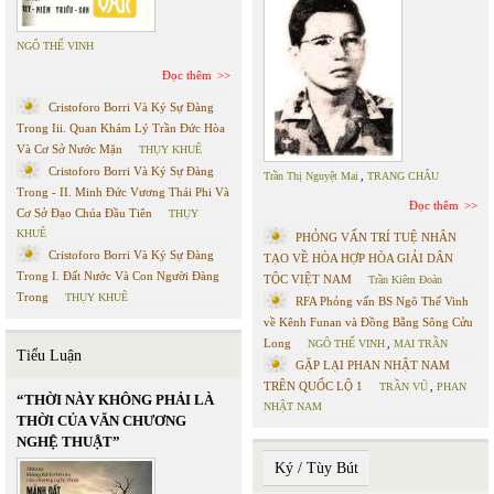
NGÔ THẾ VINH
Đọc thêm
Cristoforo Borri Và Ký Sự Đàng
Trong Iii. Quan Khám Lý Trần Đức Hòa
Và Cơ Sở Nước Mặn
THỤY KHUÊ
Cristoforo Borri Và Ký Sự Đàng
Trần Thị Nguyệt Mai
,
TRANG CHÂU
Trong - II. Minh Đức Vương Thái Phi Và
Đọc thêm
Cơ Sở Đạo Chúa Đầu Tiên
THỤY
KHUÊ
PHỎNG VẤN TRÍ TUỆ NHÂN
Cristoforo Borri Và Ký Sự Đàng
TẠO VỀ HÒA HỢP HÒA GIẢI DÂN
Trong I. Đất Nước Và Con Người Đàng
TỘC VIỆT NAM
Trần Kiêm Đoàn
Trong
THỤY KHUÊ
RFA Phỏng vấn BS Ngô Thế Vinh
về Kênh Funan và Đồng Bằng Sông Cửu
Long
NGÔ THẾ VINH
,
MAI TRẦN
Tiểu Luận
GẶP LẠI PHAN NHẬT NAM
TRÊN QUỐC LỘ 1
TRẦN VŨ
,
PHAN
“THỜI NÀY KHÔNG PHẢI LÀ
NHẬT NAM
THỜI CỦA VĂN CHƯƠNG
NGHỆ THUẬT”
Ký / Tùy Bút