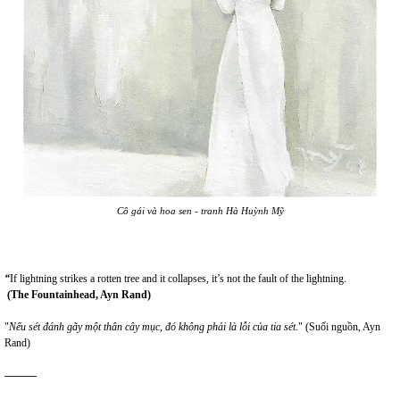
Cô gái và hoa sen -
tranh Hà Huỳnh Mỹ
“
If lightning strikes a rotten tree and it collapses, it’s not the fault of the lightning.
(The Fountainhead, Ayn Rand)
"
Nếu sét đánh gãy một thân cây mục, đó không phải là lỗi của tia sét.
" (Suối nguồn, Ayn
Rand)
———