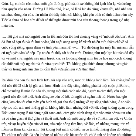
Gòn. Lạ, chỉ cần cách nhau một góc đường, phố nào ít xe không khí lạnh hẳn lại và dường
như quyện vào nhau. Đường Hà Nội nhỏ, ít xe, có lẽ vì lúc đó cũng khuya rồi, nhà nhà san
sát nhau đóng kín cửa. Tự nhiên tôi thấy thích cái không khí yên bình có tính thâm trầm này.
Tiếc là chưa có hoa sữa để tôi có thể nghe được mùi hoa sữa thoang thoảng trong gió nhẹ
mùa thu.
…. Tôi ghé nhà một người bạn ăn tối, anh đón tôi, hơi choáng váng vì “một số cốc bia”. Anh
đã làm cả bạn tôi và tôi hơi hoảng khi ngồi oang oang kể về rất nhiều thứ, thậm chí về cả
cuộc sống riêng, quan điểm về tình yêu, nam nữ, vv…. Tôi đã đứng lên mấy lần mà anh vẫn
cứ ngồi yên tâm kể tiếp. Tự nhiên tôi thấy rất buồn cười. Dường như một lực hút nào đó đẩy
tôi về một vị trí ngược sáu năm trước kia, và tôi đang đứng nhìn tôi ba hoa một cách không
cần thiết với một người mà tôi vừa quen biết. Tôi không giải thích được, nhưng cảm giác
thấy tôi trong anh làm cho tôi cảm thấy vừa gần gũi vừa thân thiết.
Ra khỏi nhà bạn tôi, trời lạnh hơn, tôi nép vào anh, mặc dù không lạnh lắm. Tôi chẳng biết tự
khi nào tôi đã xích lại gần anh hơn. Hình như đây cũng không phải là một cuộc phiêu lưu,
chỉ mơ màng là một lúc nào đó, trong một tình cảnh nào đó, người ta cảm thấy cần một
người nào đó, thế thôi. Anh dừng xe bên bờ hồ, tôi ngồi và ngắm mặt hồ. Nước bao giờ
cũng làm cho tôi cảm thấy yên bình và gợi cho tôi ý tưởng về sự sống vĩnh hằng. Anh vẫn
tiếp tục nói, anh nói những gì tôi không hiểu lắm, nhưng đối với tôi, cũng không quan trọng.
Điều quan trọng là tôi đang ngồi cạnh anh, cảm giác mình đang dựa vào một bờ vai tin cẩn
và có cảm giác rất thư giãn và thoải mái. Anh nói một cái gì đó về sứ mệnh xa vời, về Chúa
trời, về sự huyền diệu của vũ trụ, của cuộc sống tâm linh, về Bác, về những mong ước và
niềm tin thầm kín của anh. Tôi không biết mình có hiểu và có tin hết những điều đó không.
Tôi chỉ tin một điều là nếu không có những cốc bia trước đó, có lẽ anh sẽ không nói những