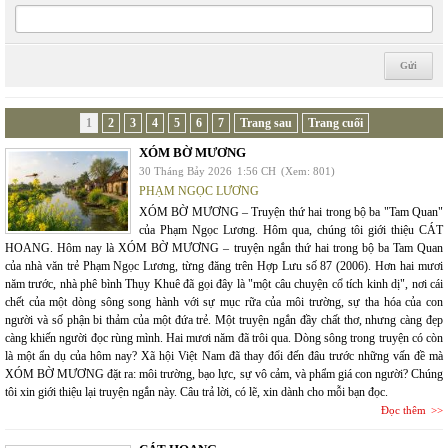
1
2
3
4
5
6
7
Trang sau
Trang cuối
XÓM BỜ MƯƠNG
30 Tháng Bảy 2026
1:56 CH
(Xem: 801)
PHẠM NGỌC LƯƠNG
XÓM BỜ MƯƠNG – Truyện thứ hai trong bộ ba "Tam Quan"
của Phạm Ngọc Lương. Hôm qua, chúng tôi giới thiệu CÁT
HOANG. Hôm nay là XÓM BỜ MƯƠNG – truyện ngắn thứ hai trong bộ ba Tam Quan
của nhà văn trẻ Phạm Ngọc Lương, từng đăng trên Hợp Lưu số 87 (2006). Hơn hai mươi
năm trước, nhà phê bình Thụy Khuê đã gọi đây là "một câu chuyện cổ tích kinh dị", nơi cái
chết của một dòng sông song hành với sự mục rữa của môi trường, sự tha hóa của con
người và số phận bi thảm của một đứa trẻ. Một truyện ngắn đầy chất thơ, nhưng càng đẹp
càng khiến người đọc rùng mình. Hai mươi năm đã trôi qua. Dòng sông trong truyện có còn
là một ẩn dụ của hôm nay? Xã hội Việt Nam đã thay đổi đến đâu trước những vấn đề mà
XÓM BỜ MƯƠNG đặt ra: môi trường, bạo lực, sự vô cảm, và phẩm giá con người? Chúng
tôi xin giới thiệu lại truyện ngắn này. Câu trả lời, có lẽ, xin dành cho mỗi bạn đọc.
Đọc thêm