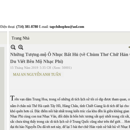
Điện thoại:
(714) 381-8780
E-mail:
tapchihopluu@aol.com
Trang Nhà
Những Tượng-mộ Ô Nhục Bất Hủ (về Chùm Thơ Chữ Hán
Du Viết Bên Mộ Nhạc Phi)
15 Tháng Năm 2019
5:35 CH
(Xem: 50001)
MAI AN NGUYỄN ANH TUẤN
T
rên vạn dặm Trung Hoa, trong số những di tích lịch sử tôi có dịp được tham quan, c
nằm ở chân núi Thê Hà cạnh Tây Hồ, Hàng Châu, tỉnh Chiết Giang là di tích để lại cho 
khó quên hơn cả. Đặc điểm nổi bật nhất trong kiến trúc của khu đền là giữa không gian
Nhạc Phi cùng con trai Nhạc Vân, đối diện là bốn bức tượng sắt quỳ nhốt trong cũi sắt,
sắc chưa từng thấy trong các di tích lịch sử ở Trung Quốc cũng như trên thế giới… Hơn
đại thi hào Nguyễn Du đã tới nơi này, để lại 5 bài thơ chữ Hán vịnh sử bất hủ về Nhạc