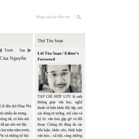
Thư Tòa Soạn
Trước
Sau
Lời Tòa Soạn / Editor’s
 Của Nguyễn
Foreword
TẠP CHÍ HỢP LƯU là một
không gian văn học, nghệ
ó lẽ đền thờ Nhạc Phi
thuật và biên khảo độc lập, nơi
tôi nhiều ấn tượng
các dòng tư tưởng, mỹ cảm và
 rộng rãi, có khu mộ
ký ức văn hóa gặp gỡ và đối
 đã tạo nên nét đặc
thoại. Chúng tôi đăng tải các
 hai trăm năm trước,
tiểu luận, khảo cứu, bình luận
 Phi và những kẻ thủ
văn hóa – xã hội, cùng những