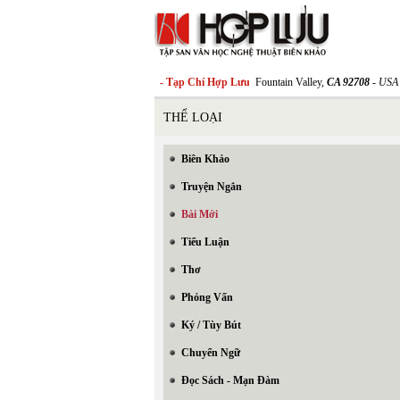
- Tạp Chí Hợp Lưu
Fountain Valley,
CA 92708
- USA
THỂ LOẠI
Biên Khảo
Truyện Ngắn
Bài Mới
Tiểu Luận
Thơ
Phỏng Vấn
Ký / Tùy Bút
Chuyển Ngữ
Đọc Sách - Mạn Đàm