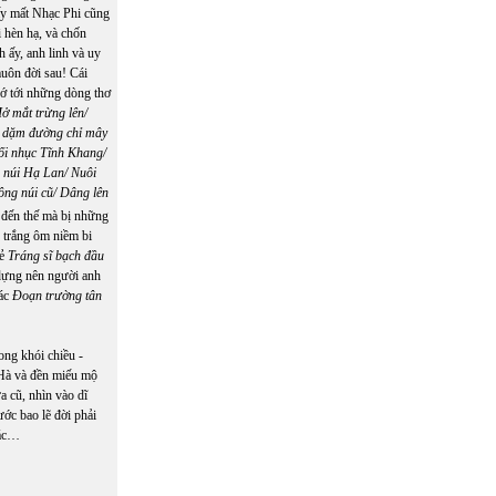
 ấy mất Nhạc Phi cũng
i hèn hạ, và chốn
 ấy, anh linh và uy
uôn đời sau! Cái
hớ tới những dòng thơ
ở mắt trừng lên/
àn dặm đường chỉ mây
i nhục Tĩnh Khang/
n núi Hạ Lan/ Nuôi
sông núi cũ/ Dâng lên
 đến thế mà bị những
c trắng ôm niềm bi
rẻ
Tráng sĩ bạch đầu
 dựng nên người anh
tác
Đoạn trường tân
ng khói chiều -
 Hà và đền miếu mộ
a cũ, nhìn vào dĩ
ớc bao lẽ đời phải
 ác…