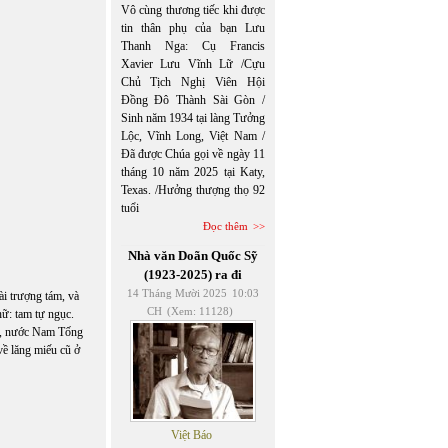
Vô cùng thương tiếc khi được
tin thân phụ của bạn Lưu
Thanh Nga: Cụ Francis
Xavier Lưu Vĩnh Lữ /Cựu
Chủ Tịch Nghị Viên Hội
Đồng Đô Thành Sài Gòn /
Sinh năm 1934 tại làng Tưởng
Lộc, Vĩnh Long, Việt Nam /
Đã được Chúa gọi về ngày 11
tháng 10 năm 2025 tại Katy,
Texas. /Hưởng thượng thọ 92
tuổi
Đọc thêm
Nhà văn Doãn Quốc Sỹ
(1923-2025) ra đi
14 Tháng Mười 2025
10:03
ài trượng tám, và
CH
(Xem: 11128)
hữ: tam tự ngục.
ồi, nước Nam Tống
ề lăng miếu cũ ở
Việt Báo