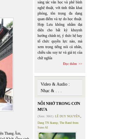
sáng tác văn học và phê bình
nghệ thuật, với tinh thần khai
phóng, tôn trọng đa dạng
quan điểm và tự do học thuật.
Hợp Lưu không nhằm đại
diện cho bất kỳ khuynh
hướng chính trị, ý thức hệ hay
tổ chức quyền lực nào, mà
xem trọng tiếng nói cá nhân,
chiều sâu suy tư và giá trị của
chữ nghĩa
Đọc thêm
Video & Audio :
Nhạc & . . .
NỖI NHỚ TRONG CƠN
MƯA
(Xem: 3661)
LÊ DUY NGUYÊN
,
Dang TN &amp; The Band from
Suno AI
yện Thang Âm,
 Ngô Khởi. Ông sinh