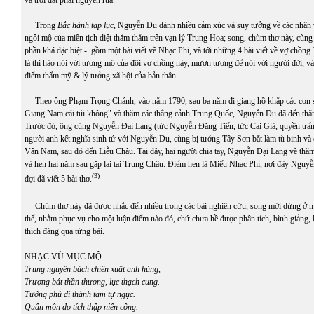
và trời đất phải nguyền rủa.
Trong
Bắc hành tạp lục
, Nguyễn Du dành nhiều cảm xúc và suy tưởng về các nhân v
ngôi mộ của miền tịch diệt thăm thẳm trên vạn lý Trung Hoa; song, chùm thơ này, cũng 
phần khá đặc biệt - gồm một bài viết về Nhạc Phi, và tới những 4 bài viết về vợ chồn
là thi hào nói với tượng-mộ của đôi vợ chồng này, mượn tượng để nói với người đời, và 
điểm thẩm mỹ & lý tưởng xã hội của bản thân.
Theo ông Phạm Trọng Chánh, vào năm 1790, sau ba năm đi giang hồ khắp các con 
Giang Nam cái túi không" và thăm các thắng cảnh Trung Quốc, Nguyễn Du đã đến th
Trước đó, ông cùng Nguyễn Đại Lang (tức Nguyễn Đăng Tiến, tức Cai Già, quyền trấ
người anh kết nghĩa sinh tử với Nguyễn Du, cùng bị tướng Tây Sơn bắt làm tù binh và 
Vân Nam, sau đó đến Liễu Châu. Tại đây, hai người chia tay, Nguyễn Đại Lang về thă
và hẹn hai năm sau gặp lại tại Trung Châu. Điểm hẹn là Miếu Nhạc Phi, nơi đây Nguyễ
(3)
đợi đã viết 5 bài thơ.
Chùm thơ này đã được nhắc đến nhiều trong các bài nghiên cứu, song mới dừng ở mứ
thể, nhằm phục vụ cho một luận điểm nào đó, chứ chưa hề được phân tích, bình giảng, 
thích đáng qua từng bài.
NHẠC VŨ MỤC MỘ
Trung nguyên bách chiến xuất anh hùng,
Trượng bát thần thương, lục thạch cung.
Tướng phủ dĩ thành tam tự ngục.
Quân môn do tích thập niên công.