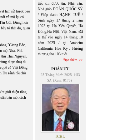
tiếc khi được tin: Nhà văn,
Nhà giáo DOÃN QUỐC SỸ
ật lịch sử trước bao
/ Pháp danh HẠNH TUỆ /
nói về mộ lại có
Sinh ngày 17 tháng 2 năm
g Tần Cối. Đúng hơn
1923 tại Hạ Yên Quyết, Hà
bày tỏ thái độ, quan
Đông,Hà Nội, Việt Nam. Đã
tạ thế vào ngày 14 tháng 10
năm 2025 / tại Anaheim
sông "Giang Bắc,
California, Hoa Kỳ / Hưởng
ăm mộ Nhạc Phi.
thượng thọ 103 tuổi
n thủ Thái Nguyên,
Đọc thêm
cùng được tha) đi
m quê cũ Việt Đông
PHÂN ƯU
n Du rảnh rỗi chờ
25 Tháng Mười 2025
1:53
SA
(Xem: 8176)
c giới thiệu tổng
luận bàn một cách
TCHL