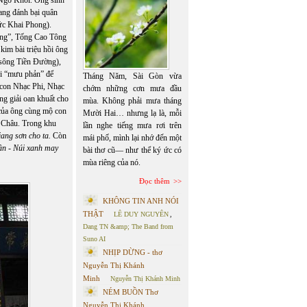
ang đánh bại quân
ức Khai Phong).
ừng”, Tống Cao Tông
kim bài triệu hồi ông
 sông Tiền Đường),
hi “mưu phản” để
Tháng Năm, Sài Gòn vừa
a con Nhạc Phi, Nhạc
chớm những cơn mưa đầu
g giải oan khuất cho
mùa. Không phải mưa tháng
 của ông cùng mộ con
Mười Hai… nhưng lạ là, mỗi
g Châu. Trong khu
lần nghe tiếng mưa rơi trên
ang sơn cho ta.
Còn
mái phố, mình lại nhớ đến một
hần - Núi xanh may
bài thơ cũ— như thể ký ức có
mùa riêng của nó.
Đọc thêm
KHÔNG TIN ANH NÓI
THẬT
LÊ DUY NGUYÊN
,
Dang TN &amp; The Band from
Suno AI
NHỊP DỪNG - thơ
Nguyễn Thị Khánh
Minh
Nguyễn Thị Khánh Minh
NÉM BUỒN Thơ
Nguyễn Thị Khánh