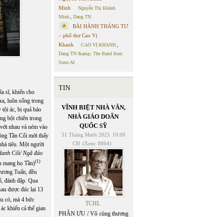
Minh
Nguyễn Thị Khánh
Minh
,
Dang TN
BÀI HÀNH THÁNG TƯ
– phổ thơ Cao Vị
Khanh
CAO VỊ KHANH
,
Dang TN &amp; The Band from
Suno AI
TIN
a sĩ, khiến cho
xa, luôn sống trong
VĨNH BIỆT NHÀ VĂN,
 tội ác, bị quả báo
NHÀ GIÁO DOÃN
ng bột chiên trong
QUỐC SỸ
i với nhau và ném vào
31 Tháng Mười 2025
10:09
ồng Tần Cối mới thấy
CH
(Xem: 8864)
nhà tiêu. Một người
danh Cối/ Ngã đáo
(1)
nh mang họ Tần)
rương Tuấn, đều
hổ, đánh đập. Qua
au được đúc lại 13
âu có, mà 4 bức
TCHL
ác khiến cả thế gian
PHÂN ƯU / Vô cùng thương