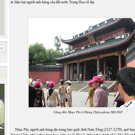
ác hãm hại người anh hùng của đất nước Trung Hoa cổ đại.
Cổng đền Nhạc Phi ở Hàng Châu-photo MA.NAT
Nhạc Phi, người anh hùng tận trung báo quốc thời Nam Tống (1127-1279), quê hu
Tương Châu, nhà nghèo ham học, giỏi cả văn lẫn võ, thông thạo binh pháp Tôn Tử và