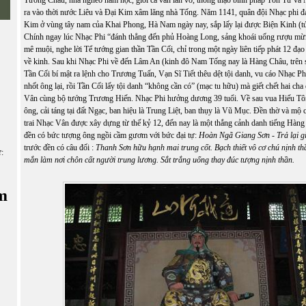
ra vào thời nước Liêu và Đại Kim xâm lăng nhà Tống. Năm 1141, quân đội Nhạc phi đ
Kim ở vùng tây nam của Khai Phong, Hà Nam ngày nay, sắp lấy lại được Biện Kinh (t
Chính ngay lúc Nhạc Phi “đánh thẳng đến phủ Hoàng Long, sảng khoái uống rượu m
mê muội, nghe lời Tể tướng gian thần Tần Cối, chỉ trong một ngày liên tiếp phát 12 đạo 
về kinh. Sau khi Nhạc Phi về đến Lâm An (kinh đô Nam Tống nay là Hàng Châu, trên
Tần Cối bí mật ra lệnh cho Trương Tuấn, Vạn Sĩ Tiết thêu dệt tội danh, vu cáo Nhạc P
nhốt ông lại, rồi Tần Cối lấy tội danh “không cần có” (mạc tu hữu) mà giết chết hai ch
Vân cùng bộ tướng Trương Hiến. Nhạc Phi hưởng dương 39 tuổi. Về sau vua Hiếu Tôn
ông, cải táng tại đất Ngạc, ban hiệu là Trung Liệt, ban thụy là Vũ Mục. Đền thờ và mộ
trai Nhạc Vân được xây dựng từ thế kỷ 12, đến nay là một thắng cảnh danh tiếng Hàn
đền có bức tượng ông ngồi cầm gươm với bức đại tự:
Hoàn Ngã Giang Sơn - Trả lại gi
trước đền có câu đối :
Thanh Sơn hữu hạnh mai trung cốt. Bạch thiết vô cơ chú nịnh t
ữ:
mắn làm nơi chôn cất người trung lương. Sắt trắng uổng thay đúc tượng nịnh thần.
m