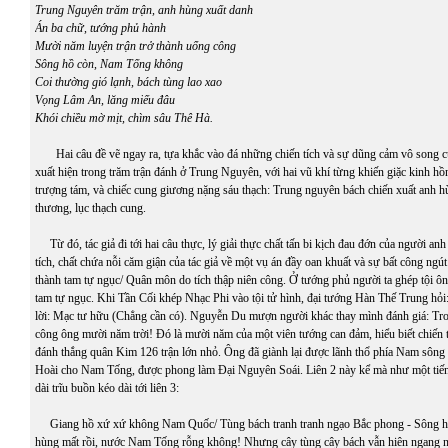
Trung Nguyên trăm trận, anh hùng xuất danh
Án ba chữ, tướng phủ hành
Mười năm luyện trận trở thành uổng công
Sông hồ còn, Nam Tống không
Coi thường gió lạnh, bách tùng lao xao
Vọng Lâm An, lăng miếu đâu
Khói chiều mờ mịt, chìm sâu Thê Hà.
Hai câu đề vẽ ngay ra, tựa khắc vào đá những chiến tích và sự dũng cảm vô song 
xuất hiện trong trăm trận đánh ở Trung Nguyên, với hai vũ khí từng khiến giặc kinh hồn
trượng tám, và chiếc cung giương nặng sáu thạch: Trung nguyên bách chiến xuất anh h
thương, lục thạch cung.
Từ đó, tác giả đi tới hai câu thực, lý giải thực chất tấn bi kịch đau đớn của người an
tích, chất chứa nỗi căm giận của tác giả về một vụ án đầy oan khuất và sự bất công ngút
thành tam tự ngục/ Quân môn do tích thập niên công. Ở tướng phủ người ta ghép tội ôn
tam tự ngục. Khi Tần Cối khép Nhạc Phi vào tội tử hình, đại tướng Hàn Thế Trung hỏi: 
lời: Mạc tư hữu (Chẳng cần có). Nguyễn Du mượn người khác thay mình đánh giá: Tro
công ông mười năm trời! Đó là mười năm của một viên tướng can đảm, hiểu biết chiến t
đánh thắng quân Kim 126 trận lớn nhỏ. Ông đã giành lại được lãnh thổ phía Nam sôn
Hoài cho Nam Tống, được phong làm Đại Nguyên Soái. Liên 2 này kể mà như một tiếng
dài trĩu buồn kéo dài tới liên 3:
Giang hồ xứ xứ không Nam Quốc/ Tùng bách tranh tranh ngạo Bắc phong - Sông h
hùng mất rồi, nước Nam Tống rỗng không! Nhưng cây tùng cây bách vẫn hiên ngang n