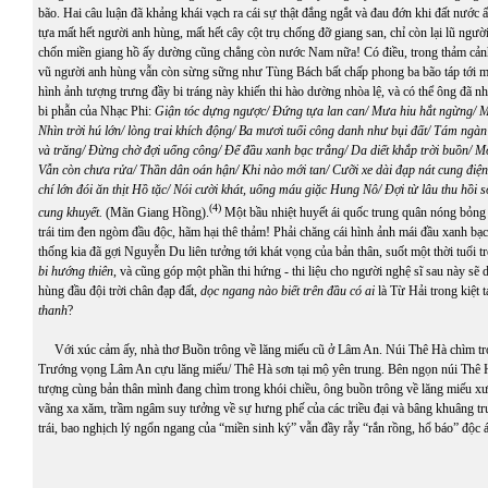
bão. Hai câu luận đã khảng khái vạch ra cái sự thật đắng ngắt và đau đớn khi đất nước
tựa mất hết người anh hùng, mất hết cây cột trụ chống đỡ giang san, chỉ còn lại lũ ngườ
chốn miền giang hồ ấy dường cũng chẳng còn nước Nam nữa! Có điều, trong thảm cảnh
vũ người anh hùng vẫn còn sừng sững như Tùng Bách bất chấp phong ba bão táp tới m
hình ảnh tượng trưng đầy bi tráng này khiến thi hào dường nhòa lệ, và có thể ông đã n
bi phẫn của Nhạc Phi:
Giận tóc dựng ngược/ Đứng tựa lan can/ Mưa hiu hắt ngừng/ M
Nhìn trời hú lớn/ lòng trai khích động/ Ba mươi tuổi công danh như bụi đất/ Tám ng
và trăng/ Đừng chờ đợi uổng công/ Để đầu xanh bạc trắng/ Da diết khắp trời buồn/
Mố
Vẫn còn chưa rửa/ Thần dân oán hận/ Khi nào mới tan/ Cưỡi xe dài đạp nát cung điệ
chí lớn đói ăn thịt Hồ tặc/ Nói cười khát, uống máu giặc Hung Nô/ Đợi từ lâu thu hồi 
(4)
cung khuyết.
(Mãn Giang Hồng).
Một bầu nhiệt huyết ái quốc trung quân nóng bỏng
trái tim đen ngòm đầu độc, hãm hại thê thảm! Phải chăng cái hình ảnh mái đầu xanh bạ
thống kia đã gợi Nguyễn Du liên tưởng tới khát vọng của bản thân, suốt một thời tuổi t
bi hướng thiên
, và cũng góp một phần thi hứng - thi liệu cho người nghệ sĩ sau này sẽ
hùng đầu đội trời chân đạp đất,
dọc ngang nào biết trên đầu có ai
là Từ Hải trong kiệt 
thanh
?
Với xúc cảm ấy, nhà thơ Buồn trông về lăng miếu cũ ở Lâm An. Núi Thê Hà chìm tro
Trướng vọng Lâm An cựu lăng miếu/ Thê Hà sơn tại mộ yên trung. Bên ngọn núi Thê
tượng cùng bản thân mình đang chìm trong khói chiều, ông buồn trông về lăng miếu xư
vãng xa xăm, trầm ngâm suy tưởng về sự hưng phế của các triều đại và bâng khuâng trư
trái, bao nghịch lý ngổn ngang của “miền sinh ký” vẫn đầy rẫy “rắn rồng, hổ báo” độc