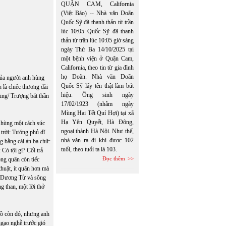
QUẬN CAM, California
(Việt Báo) -- Nhà văn Doãn
Quốc Sỹ đã thanh thản từ trần
lúc 10:05 Quốc Sỹ đã thanh
thản từ trần lúc 10:05 giờ sáng
ngày Thứ Ba 14/10/2025 tại
một bệnh viện ở Quận Cam,
California, theo tin từ gia đình
họ Doãn. Nhà văn Doãn
của người anh hùng
Quốc Sỹ lấy tên thật làm bút
 là chiếc thương dài
hiệu. Ông sinh ngày
ùng/ Trượng bát thần
17/02/1923 (nhằm ngày
Mùng Hai Tết Quí Hợi) tại xã
Hạ Yên Quyết, Hà Đông,
h hùng một cách súc
ngoại thành Hà Nội. Như thế,
 trời: Tướng phủ dĩ
nhà văn ra đi khi được 102
g bằng cái án ba chữ:
tuổi, theo tuổi ta là 103.
Có tội gì? Cối trả
Đọc thêm
ng quân còn tiếc
huật, ít quân hơn mà
g Dương Tử và sông
 than, một lời thở
ồ còn đó, nhưng anh
gạo nghễ trước gió