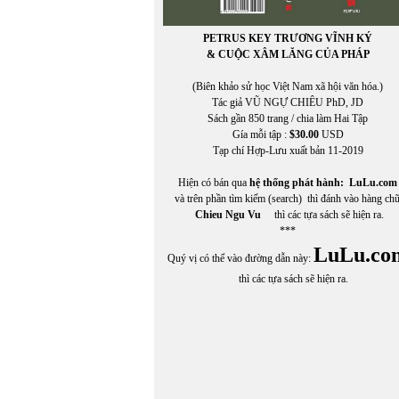
PETRUS KEY TRƯƠNG VĨNH KÝ
& CUỘC XÂM LĂNG CỦA PHÁP
(Biên khảo sử học Việt Nam xã hội văn hóa.)
Tác giả VŨ NGỰ CHIÊU PhD, JD
Sách gần 850 trang / chia làm Hai Tập
Gía mỗi tập :
$30.00
USD
Tạp chí Hợp-Lưu xuất bản 11-2019
Hiện có bán qua
hệ thống phát hành:
LuLu.com
và trên phần tìm kiếm (search) thì đánh vào hàng ch
Chieu Ngu Vu
thì các tựa sách sẽ hiện ra.
***
LuLu.co
Quý vị có thể vào đường dẫn này:
thì các tựa sách sẽ hiện ra.