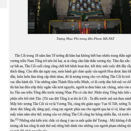
Tượng Nhạc Phi trong đền-Photo MA.NAT
Tần Cối trong 18 năm làm Tể tướng đã hãm hại không biết bao nhiêu trung thần nghĩ
vương triều Nam Tống trở nên hủ bại, ai ai cũng căm hận thấu xương tủy. Tâm địa xấu 
sự bất an, Tần Cối cuối cùng cũng chết bởi bệnh hoại thư, kết thúc một cuộc đời đầy rẫy
thích đáng. Cho đến tận ngày nay, món bánh giò cháo quẩy của người Hoa được làm bằ
dầu, luôn luôn làm từng cặp dính nhau, đó là tượng trưng cho vợ chồng Tần Cối bị tró
vạc dầu hành tội. Vào những năm Thành Hóa triều Minh, có lũ cướp đào bới mộ vợ ch
thi hài hai đứa ướp thủy ngân vẫn tươi nguyên, người ta đem băm xác chúng, ném vào 
họ Tần sau triều Tống đến trước tượng Nhạc Phi có câu thơ:
Nhân tòng Tống hậu hãn 
phần tiền hối tính Tần
. (Từ sau đời Tống ít ai tên là Cối - Ta đến trước mộ mà thẹn mì
Mấy bức tượng Tần Cối và vợ là Vương Thị, cùng tên giám ngục Vạn Sĩ Tiết, tướng T
được đúc bằng sắt, dáng quỳ, còng tay ngược phía sau cho người qua lại sỉ vả, khạc n
mấy trăm năm như thế, tượng của vợ chồng Tần Cối cũng hư hỏng nhiều lần, và trước s
(2)
lần.
Những nhà kiến trúc chắc có dụng ý tạo ra một quần thể Tượng - Mộ không ở đ
tượng sắt kia cũng là một thứ mộ riêng biệt dành cho những con người phạm những tội 