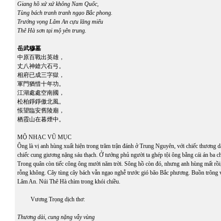
Giang hồ xứ xứ không Nam Quốc,
Tùng bách tranh tranh ngạo Bắc phong.
Trướng vọng Lâm An cựu lăng miếu
Thê Hà sơn tại mộ yên trung.
岳武穆墓
中原百戰出英雄，
丈八神鎗六石弓。
相府已成三字獄，
軍門猶惜十年功。
江湖處處空南國，
松柏錚錚傲北風。
悵望臨安舊陵廟，
栖霞山在暮煙中。
MỘ NHẠC VŨ MỤC
Ông là vị anh hùng xuất hiện trong trăm trận đánh ở Trung Nguyên, với chiếc thương d
chiếc cung giương nặng sáu thạch. Ở tướng phủ người ta ghép tội ông bằng cái án ba c
Trong quân còn tiếc công ông mười năm trời. Sông hồ còn đó, nhưng anh hùng mất r
rỗng không. Cây tùng cây bách vẫn ngạo nghễ trước gió bão Bắc phương. Buồn trông v
Lâm An. Núi Thê Hà chìm trong khói chiều.
Vương Trọng dịch thơ:
Thương dài, cung nặng vẫy vùng