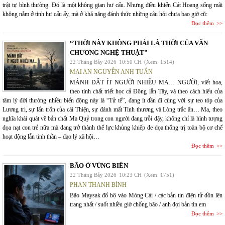
trật tự bình thường. Đó là một không gian hư cấu. Nhưng điều khiến Cát Hoang sống mãi
không nằm ở tính hư cấu ấy, mà ở khả năng đánh thức những câu hỏi chưa bao giờ cũ:
Đọc thêm
“THỜI NÀY KHÔNG PHẢI LÀ THỜI CỦA VĂN
CHƯƠNG NGHỆ THUẬT”
22 Tháng Bảy 2026
10:50 CH
(Xem: 1514)
MAI AN NGUYỄN ANH TUẤN
MẢNH ĐẤT ÍT NGƯỜI NHIỀU MA… NGƯỜI, viết hoa,
theo tính chất triết học cả Đông lẫn Tây, và theo cách hiểu của
tâm lý đời thường nhiều biến động này là “Tử tế”, đang ít dần đi cùng với sự teo tóp của
Lương tri, sự lẩn trốn của cái Thiện, sự đánh mất Tình thương và Lòng trắc ẩn… Ma, theo
nghĩa khái quát về bản chất Ma Quỷ trong con người đang trỗi dậy, không chỉ là hình tượng
dọa nạt con trẻ nữa mà đang trở thành thế lực khủng khiếp đe dọa thống trị toàn bộ cơ chế
hoạt động lẫn tinh thần – đạo lý xã hội…
Đọc thêm
BÃO Ở VÙNG BIÊN
22 Tháng Bảy 2026
10:23 CH
(Xem: 1751)
PHAN THANH BÌNH
Bão Maysak đổ bộ vào Móng Cái / các bản tin điện tử dồn lên
trang nhất / suốt nhiều giờ chống bão / anh đợi bản tin em
Đọc thêm