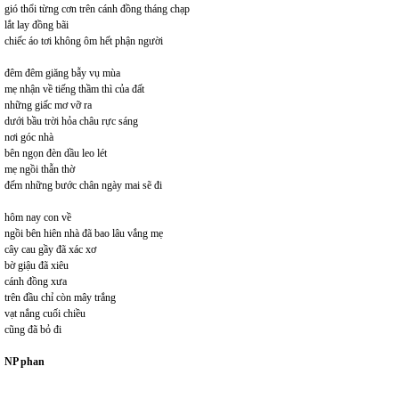
gió thổi từng cơn trên cánh đồng tháng chạp
lắt lay đồng bãi
chiếc áo tơi không ôm hết phận người
đêm đêm giăng bẫy vụ mùa
mẹ nhận về tiếng thầm thì của đất
những giấc mơ vỡ ra
dưới bầu trời hỏa châu rực sáng
nơi góc nhà
bên ngọn đèn dầu leo lét
mẹ ngồi thẫn thờ
đếm những bước chân ngày mai sẽ đi
hôm nay con về
ngồi bên hiên nhà đã bao lâu vắng mẹ
cây cau gầy đã xác xơ
bờ giậu đã xiêu
cánh đồng xưa
trên đầu chỉ còn mây trắng
vạt nắng cuối chiều
cũng đã bỏ đi
NP phan