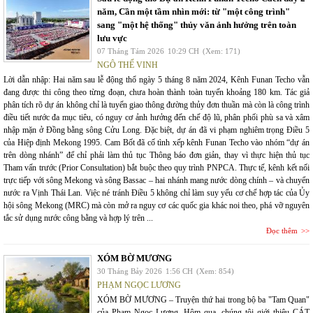
năm, Cần một tầm nhìn mới: từ "một công trình"
sang "một hệ thống" thủy văn ảnh hưởng trên toàn
lưu vực
07 Tháng Tám 2026
10:29 CH
(Xem: 171)
NGÔ THẾ VINH
Lời dẫn nhập: Hai năm sau lễ động thổ ngày 5 tháng 8 năm 2024, Kênh Funan Techo vẫn
đang được thi công theo từng đoạn, chưa hoàn thành toàn tuyến khoảng 180 km. Tác giả
phân tích rõ dự án không chỉ là tuyến giao thông đường thủy đơn thuần mà còn là công trình
điều tiết nước đa mục tiêu, có nguy cơ ảnh hưởng đến chế độ lũ, phân phối phù sa và xâm
nhập mặn ở Đồng bằng sông Cửu Long. Đặc biệt, dự án đã vi phạm nghiêm trọng Điều 5
của Hiệp định Mekong 1995. Cam Bốt đã cố tình xếp kênh Funan Techo vào nhóm “dự án
trên dòng nhánh” để chỉ phải làm thủ tục Thông báo đơn giản, thay vì thực hiện thủ tục
Tham vấn trước (Prior Consultation) bắt buộc theo quy trình PNPCA. Thực tế, kênh kết nối
trực tiếp với sông Mekong và sông Bassac – hai nhánh mang nước dòng chính – và chuyển
nước ra Vịnh Thái Lan. Việc né tránh Điều 5 không chỉ làm suy yếu cơ chế hợp tác của Ủy
hội sông Mekong (MRC) mà còn mở ra nguy cơ các quốc gia khác noi theo, phá vỡ nguyên
tắc sử dụng nước công bằng và hợp lý trên ...
Đọc thêm
XÓM BỜ MƯƠNG
30 Tháng Bảy 2026
1:56 CH
(Xem: 854)
PHẠM NGỌC LƯƠNG
XÓM BỜ MƯƠNG – Truyện thứ hai trong bộ ba "Tam Quan"
của Phạm Ngọc Lương. Hôm qua, chúng tôi giới thiệu CÁT