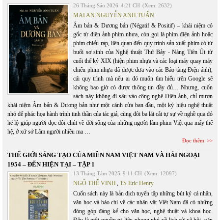
26 Tháng Sáu 2026
4:21 CH
(Xem: 2632)
MAI AN NGUYỄN ANH TUẤN
Âm bản & Dương bản (Négatif & Positif) – khái niệm có
gốc từ điện ảnh phim nhựa, còn gọi là phim điện ảnh hoặc
phim chiếu rạp, liên quan đến quy trình sản xuất phim có từ
buổi sơ sinh của Nghệ thuật Thứ Bảy - Nàng Tiên Út từ
cuối thế kỷ XIX (hiện phim nhựa và các loại máy quay máy
chiếu phim nhựa đã được đưa vào các Bảo tàng Điện ảnh),
cái quy trình mà nếu ai đó muốn tìm hiểu trên Google sẽ
không bao giờ có được thông tin đầy đủ… Nhưng, cuốn
sách này không đi sâu vào công nghệ Điện ảnh, chỉ mượn
khái niệm Âm bản & Dương bản như một cánh cửa ban đầu, một ký hiệu nghệ thuật
nhỏ để phác họa hành trình tinh thần của tác giả, cùng đôi ba lát cắt tự sự về nghề qua đó
hé lộ giúp người đọc đôi chút về đời sống của những người làm phim Việt qua mấy thế
hệ, ở xứ sở Lắm người nhiều ma …
Đọc thêm
THẾ GIỚI SÁNG TẠO CỦA MIỀN NAM VIỆT NAM VÀ HẢI NGOẠI
1954 – ĐẾN HIỆN TẠI – TẬP 1
13 Tháng Tám 2025
9:11 CH
(Xem: 12097)
NGÔ THẾ VINH
,
TS Eric Henry
Cuốn sách này là bản dịch tuyển tập những bút ký cá nhân,
văn học và báo chí về các nhân vật Việt Nam đã có những
đóng góp đáng kể cho văn học, nghệ thuật và khoa học.
Đây là một nguồn tư liệu phong phú về lịch sử xã hội, văn