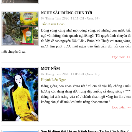
NGHE SẦU RIÊNG CHÍN TỚI
07 Tháng Tám 2026
11:11 CH
(Xem: 64)
Trần Kiêm Đoàn
Dòng sống cũng như một dòng sông; có những con nước bất
ngờ và những khúc quanh nghiệt ngã. Tôi quyết định chuyến đi
từ Mỹ về cao nguyên Đắk Lắk - Buôn Ma Thuột chỉ trong vòng
mười lăm phút trước một ngọn trào tỉnh cảm đòi hỏi cần đến
một chuyến đi xa.
Đọc thêm
MỘT NĂM
07 Tháng Tám 2026
11:05 CH
(Xem: 66)
Huỳnh Liễu Ngạn
tháng giêng hoa xoan chưa nở / thì em đã vội lấy chồng / mùi
hương còn đang dang dở / rụng đầy xuống cả dòng sông / ***
tháng hai ánh trăng vừa cũ / chênh chao ngõ vắng im lìm / em
không còn gì để nói / chỉ màu nắng nhạt qua tim /
Đọc thêm
Sau lễ động thổ Dự án Kênh Funan Techo Cách đây 2