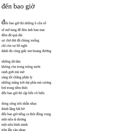
đến bao giờ
đ
ến bao giờ thì những ô cửa sổ
sẽ mở tung để đón ánh ban mai
đêm đã quá dài
sự chờ đợi đã chùng xuống
chỉ còn sự hồ nghi
đánh đu cùng giấc mơ hoang đường
những dã tâm
không còn trong trứng nước
ranh giới mù mờ
sáng tối chẳng phân ly
những mảng trời dạt phía mù sương
bơi trong tiềm thức
đến bao giờ thì cập bến vô biên
dòng sông trôi nhẫn nhục
thinh lặng bãi bờ
đến bao giờ tiếng ca thôi đồng vọng
một nửa tà dương
một nửa bình minh
trộn lẫn vào nhau