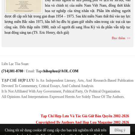
hóa và chính trị của miền Nam Việt Nam, đồng thời khắc
họa sự nghiệp của từng nhân vật. Phần lớn những người
được đề cập nổi bật trong giai đoạn 1954 – 1975. Sau khi miền Nam thất thủ vào tay lực
lượng miền Bắc năm 1975, hầu hết họ đều bị giam giữ nhiều năm trong các trại cải tạo
cộng sản. Đến thập niên 1980, một số người đã sang Hoa Kỳ và đa phần vẫn tiếp tục
hoạt động sáng tạo.(TS. Eric Henry, dịch giả)
Đọc thêm
Liên Lạc Tòa Soạn:
(714)381-8780
/ Email:
Tapc
Hihopluu@AOL.COM
TẠP CHÍ HỢP LƯU
Is An Independent Literary, Arts, And Research-Based Publication
Devoted To Commentary, Critical Essays, And Cultural Analysis.
It Is Not Affiliated With Any Government, Political Party, Or Political Organization.
All Opinions And Interpretations Expressed Herein Are Solely Those Of The Authors.
Tạp Chí Hợp Lưu Và Tác Giả Giữ Bản Quyền 2002-2026
Copyrighted By Authors And Hop Luu Magazine 2002-2026
Chúng tôi sử dụng cookie để cung cấp cho bạn trải nghiệm tốt nhất trên
Đồng ý