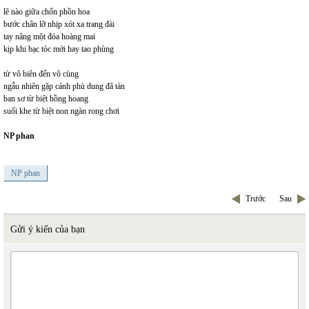
lẽ nào giữa chốn phồn hoa
bước chân lỡ nhịp xót xa trang đài
tay nâng một đóa hoàng mai
kịp khi bạc tóc mới hay tao phùng
từ vô biên đến vô cùng
ngẫu nhiên gặp cánh phù dung đã tàn
ban sơ từ biệt hồng hoang
suối khe từ biệt non ngàn rong chơi
NP phan
NP phan
Trước
Sau
Gửi ý kiến của bạn