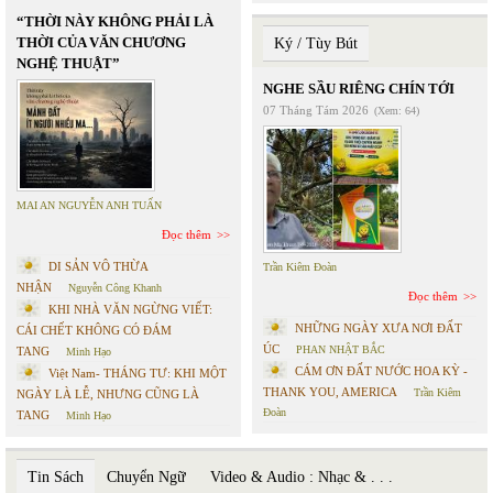
“THỜI NÀY KHÔNG PHẢI LÀ
THỜI CỦA VĂN CHƯƠNG
Ký / Tùy Bút
NGHỆ THUẬT”
NGHE SẦU RIÊNG CHÍN TỚI
07 Tháng Tám 2026
(Xem: 64)
MAI AN NGUYỄN ANH TUẤN
Đọc thêm
DI SẢN VÔ THỪA
Trần Kiêm Đoàn
NHẬN
Nguyễn Công Khanh
Đọc thêm
KHI NHÀ VĂN NGỪNG VIẾT:
NHỮNG NGÀY XƯA NƠI ĐẤT
CÁI CHẾT KHÔNG CÓ ĐÁM
ÚC
PHAN NHẬT BẮC
TANG
Minh Hạo
CÁM ƠN ĐẤT NƯỚC HOA KỲ -
Việt Nam- THÁNG TƯ: KHI MỘT
THANK YOU, AMERICA
Trần Kiêm
NGÀY LÀ LỄ, NHƯNG CŨNG LÀ
Đoàn
TANG
Minh Hạo
Tin Sách
Chuyển Ngữ
Video & Audio : Nhạc & . . .