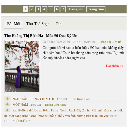
1
2
3
4
5
6
7
Trang sau
Trang cuối
Bài Mới
Thư Toà Soạn
Tin
Thơ Hoàng Thị Bích Hà - Mùa Đi Qua Ký Ức
08 Tháng Tám 2026
12:47 SA
(Xem: 105)
Hoàng Thị Bích Hà
Có người hỏi vì sao ta biền biệt / Đã bao mùa không thấy
chút tăm hơi / Có lẽ bởi tháng năm rong ruỗi quá / Bụi mờ
dần một khoảng sáng ngày xưa
Đọc thêm
NGHE SẦU RIÊNG CHÍN TỚI
11:11 CH
Trần Kiêm Đoàn
MỘT NĂM
11:05 CH
Huỳnh Liễu Ngạn
Sau lễ động thổ Dự án Kênh Funan Techo Cách đây 2 năm, Cần một tầm nhìn mới:
từ "một công trình" sang "một hệ thống" thủy văn ảnh hưởng trên toàn lưu vực
10:29
CH
NGÔ THẾ VINH