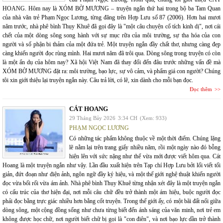
HOANG. Hôm nay là XÓM BỜ MƯƠNG – truyện ngắn thứ hai trong bộ ba Tam Quan
của nhà văn trẻ Phạm Ngọc Lương, từng đăng trên Hợp Lưu số 87 (2006). Hơn hai mươi
năm trước, nhà phê bình Thụy Khuê đã gọi đây là "một câu chuyện cổ tích kinh dị", nơi cái
chết của một dòng sông song hành với sự mục rữa của môi trường, sự tha hóa của con
người và số phận bi thảm của một đứa trẻ. Một truyện ngắn đầy chất thơ, nhưng càng đẹp
càng khiến người đọc rùng mình. Hai mươi năm đã trôi qua. Dòng sông trong truyện có còn
là một ẩn dụ của hôm nay? Xã hội Việt Nam đã thay đổi đến đâu trước những vấn đề mà
XÓM BỜ MƯƠNG đặt ra: môi trường, bạo lực, sự vô cảm, và phẩm giá con người? Chúng
tôi xin giới thiệu lại truyện ngắn này. Câu trả lời, có lẽ, xin dành cho mỗi bạn đọc.
Đọc thêm
CÁT HOANG
29 Tháng Bảy 2026
3:34 CH
(Xem: 933)
PHẠM NGỌC LƯƠNG
Có những tác phẩm không thuộc về một thời điểm. Chúng lặng
lẽ nằm lại trên trang giấy nhiều năm, rồi một ngày nào đó bỗng
hiện lên với sức nặng như thể vừa mới được viết hôm qua. Cát
Hoang là một truyện ngắn như vậy. Lần đầu xuất hiện trên Tạp chí Hợp Lưu bởi lối viết tối
giản, đứt đoạn như điện ảnh, ngôn ngữ đầy ký hiệu, và một thế giới nghệ thuật khiến người
đọc vừa bối rối vừa ám ảnh. Nhà phê bình Thụy Khuê từng nhận xét đây là một truyện ngắn
có cấu trúc của thơ hiện đại, nơi mỗi câu chữ đều trở thành một ám hiệu, buộc người đọc
phải đọc bằng trực giác nhiều hơn bằng cốt truyện. Trong thế giới ấy, có một bãi đất nổi giữa
dòng sông, một cộng đồng sống như chưa từng biết đến ánh sáng của văn minh, nơi trẻ em
không được học chữ, nơi người biết chữ bị gọi là "con điên", và nơi bạo lực dần trở thành