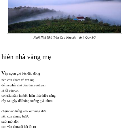
Ngôi Nhà Nhỏ Trên Cao Nguyên - ảnh Quy SG
hiên nhà vắng mẹ
v
ấp ngọn gió bấc đầu đông
nên con chậm về với mẹ
để mẹ phải chờ đến thắt ruột gan
là lỗi của con
cơi trầu nằm im bên hiên nhà thiếu nắng
cây cau gầy đổ bóng xuống giậu thưa
chạm vào tiếng kẽo kẹt võng đưa
nên con chùng bước
suốt một đời
con vẫn chưa đi hết lời ru