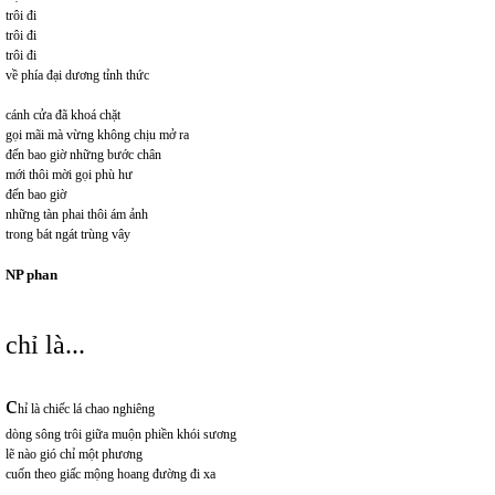
trôi đi
trôi đi
trôi đi
về phía đại dương tỉnh thức
cánh cửa đã khoá chặt
gọi mãi mà vừng không chịu mở ra
đến bao giờ những bước chân
mới thôi mời gọi phù hư
đến bao giờ
những tàn phai thôi ám ảnh
trong bát ngát trùng vây
NP phan
chỉ là...
c
hỉ là chiếc lá chao nghiêng
dòng sông trôi giữa muộn phiền khói sương
lẽ nào gió chỉ một phương
cuốn theo giấc mộng hoang đường đi xa