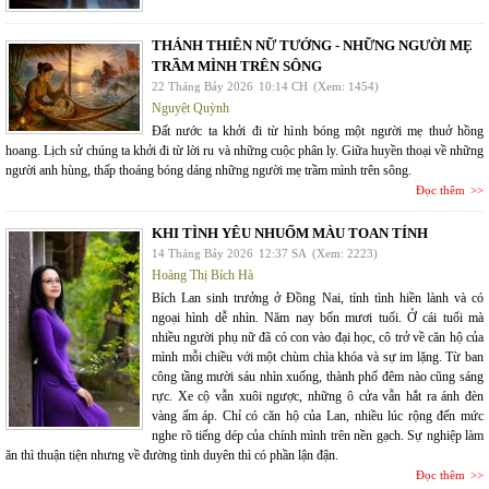
THÁNH THIÊN NỮ TƯỚNG - NHỮNG NGƯỜI MẸ
TRẦM MÌNH TRÊN SÔNG
22 Tháng Bảy 2026
10:14 CH
(Xem: 1454)
Nguyệt Quỳnh
Đất nước ta khởi đi từ hình bóng một người mẹ thuở hồng
hoang. Lịch sử chúng ta khởi đi từ lời ru và những cuộc phân ly. Giữa huyền thoại về những
người anh hùng, thấp thoáng bóng dáng những người mẹ trầm mình trên sông.
Đọc thêm
KHI TÌNH YÊU NHUỐM MÀU TOAN TÍNH
14 Tháng Bảy 2026
12:37 SA
(Xem: 2223)
Hoàng Thị Bích Hà
Bích Lan sinh trưởng ở Đồng Nai, tính tình hiền lành và có
ngoại hình dễ nhìn. Năm nay bốn mươi tuổi. Ở cái tuổi mà
nhiều người phụ nữ đã có con vào đại học, cô trở về căn hộ của
mình mỗi chiều với một chùm chìa khóa và sự im lặng. Từ ban
công tầng mười sáu nhìn xuống, thành phố đêm nào cũng sáng
rực. Xe cộ vẫn xuôi ngược, những ô cửa vẫn hắt ra ánh đèn
vàng ấm áp. Chỉ có căn hộ của Lan, nhiều lúc rộng đến mức
nghe rõ tiếng dép của chính mình trên nền gạch. Sự nghiệp làm
ăn thì thuận tiện nhưng về đường tình duyên thì có phần lận đận.
Đọc thêm