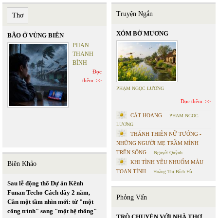
Truyện Ngắn
Thơ
XÓM BỜ MƯƠNG
BÃO Ở VÙNG BIÊN
PHAN
THANH
BÌNH
Đọc
thêm
PHẠM NGỌC LƯƠNG
Đọc thêm
CÁT HOANG
PHẠM NGỌC
LƯƠNG
THÁNH THIÊN NỮ TƯỚNG -
NHỮNG NGƯỜI MẸ TRẦM MÌNH
TRÊN SÔNG
Nguyệt Quỳnh
KHI TÌNH YÊU NHUỐM MÀU
Biên Khảo
TOAN TÍNH
Hoàng Thị Bích Hà
Sau lễ động thổ Dự án Kênh
Funan Techo Cách đây 2 năm,
Phỏng Vấn
Cần một tầm nhìn mới: từ "một
công trình" sang "một hệ thống"
TRÒ CHUYỆN VỚI NHÀ THƠ