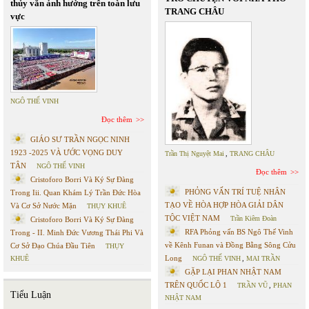
thủy văn ảnh hưởng trên toàn lưu
TRANG CHÂU
vực
NGÔ THẾ VINH
Đọc thêm
GIÁO SƯ TRẦN NGỌC NINH
1923 -2025 VÀ ƯỚC VỌNG DUY
Trần Thị Nguyệt Mai
,
TRANG CHÂU
TÂN
NGÔ THẾ VINH
Đọc thêm
Cristoforo Borri Và Ký Sự Đàng
PHỎNG VẤN TRÍ TUỆ NHÂN
Trong Iii. Quan Khám Lý Trần Đức Hòa
TẠO VỀ HÒA HỢP HÒA GIẢI DÂN
Và Cơ Sở Nước Mặn
THỤY KHUÊ
TỘC VIỆT NAM
Trần Kiêm Đoàn
Cristoforo Borri Và Ký Sự Đàng
RFA Phỏng vấn BS Ngô Thế Vinh
Trong - II. Minh Đức Vương Thái Phi Và
về Kênh Funan và Đồng Bằng Sông Cửu
Cơ Sở Đạo Chúa Đầu Tiên
THỤY
Long
KHUÊ
NGÔ THẾ VINH
,
MAI TRẦN
GẶP LẠI PHAN NHẬT NAM
TRÊN QUỐC LỘ 1
TRẦN VŨ
,
PHAN
Tiểu Luận
NHẬT NAM