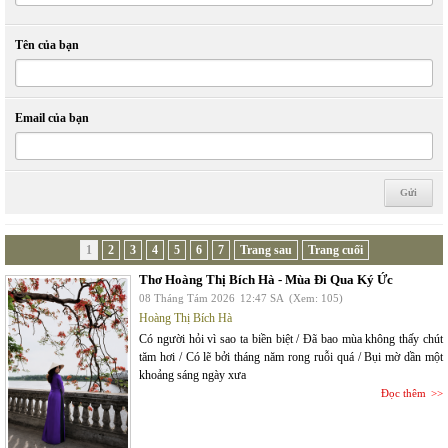
Tên của bạn
Email của bạn
1
2
3
4
5
6
7
Trang sau
Trang cuối
Thơ Hoàng Thị Bích Hà - Mùa Đi Qua Ký Ức
08 Tháng Tám 2026
12:47 SA
(Xem: 105)
Hoàng Thị Bích Hà
Có người hỏi vì sao ta biền biệt / Đã bao mùa không thấy chút
tăm hơi / Có lẽ bởi tháng năm rong ruỗi quá / Bụi mờ dần một
khoảng sáng ngày xưa
Đọc thêm