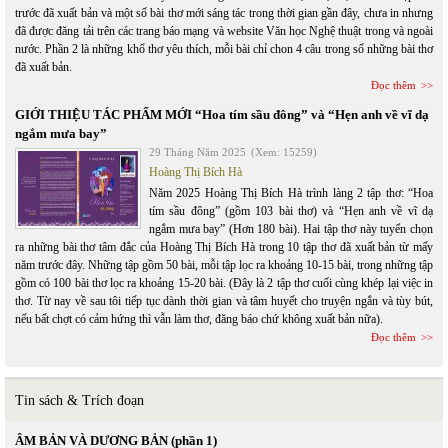
trước đã xuất bản và một số bài thơ mới sáng tác trong thời gian gần đây, chưa in nhưng
đã được đăng tải trên các trang báo mạng và website Văn học Nghệ thuật trong và ngoài
nước. Phần 2 là những khổ thơ yêu thích, mỗi bài chỉ chon 4 câu trong số những bài thơ
đã xuất bản.
Đọc thêm
GIỚI THIỆU TÁC PHẨM MỚI “Hoa tím sầu đông” và “Hẹn anh về vĩ dạ
ngắm mưa bay”
29 Tháng Năm 2025
(Xem: 15259)
Hoàng Thị Bích Hà
Năm 2025 Hoàng Thị Bích Hà trình làng 2 tập thơ: “Hoa
tím sầu đông” (gồm 103 bài thơ) và “Hẹn anh về vĩ dạ
ngắm mưa bay” (Hơn 180 bài). Hai tập thơ này tuyển chọn
ra những bài thơ tâm đắc của Hoàng Thị Bích Hà trong 10 tập thơ đã xuất bản từ mấy
năm trước đây. Những tập gồm 50 bài, mỗi tập lọc ra khoảng 10-15 bài, trong những tập
gồm có 100 bài thơ lọc ra khoảng 15-20 bài. (Đây là 2 tập thơ cuối cùng khép lại việc in
thơ. Từ nay về sau tôi tiếp tục dành thời gian và tâm huyết cho truyện ngắn và tùy bút,
nếu bất chợt có cảm hứng thì vẫn làm thơ, đăng báo chứ không xuất bản nữa).
Đọc thêm
Tin sách & Trích đoạn
ÂM BẢN VÀ DƯƠNG BẢN (phần 1)