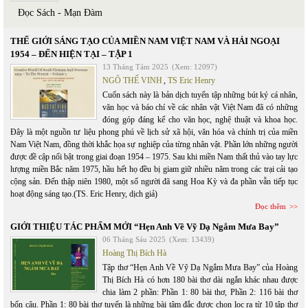
Đọc Sách - Mạn Đàm
THẾ GIỚI SÁNG TẠO CỦA MIỀN NAM VIỆT NAM VÀ HẢI NGOẠI
1954 – ĐẾN HIỆN TẠI – TẬP 1
13 Tháng Tám 2025
(Xem: 12097)
NGÔ THẾ VINH
,
TS Eric Henry
Cuốn sách này là bản dịch tuyển tập những bút ký cá nhân,
văn học và báo chí về các nhân vật Việt Nam đã có những
đóng góp đáng kể cho văn học, nghệ thuật và khoa học.
Đây là một nguồn tư liệu phong phú về lịch sử xã hội, văn hóa và chính trị của miền
Nam Việt Nam, đồng thời khắc họa sự nghiệp của từng nhân vật. Phần lớn những người
được đề cập nổi bật trong giai đoạn 1954 – 1975. Sau khi miền Nam thất thủ vào tay lực
lượng miền Bắc năm 1975, hầu hết họ đều bị giam giữ nhiều năm trong các trại cải tạo
cộng sản. Đến thập niên 1980, một số người đã sang Hoa Kỳ và đa phần vẫn tiếp tục
hoạt động sáng tạo.(TS. Eric Henry, dịch giả)
Đọc thêm
GIỚI THIỆU TÁC PHẨM MỚI “Hẹn Anh Về Vỹ Dạ Ngắm Mưa Bay”
06 Tháng Sáu 2025
(Xem: 13439)
Hoàng Thị Bích Hà
Tập thơ “Hẹn Anh Về Vỹ Dạ Ngắm Mưa Bay” của Hoàng
Thị Bích Hà có hơn 180 bài thơ dài ngắn khác nhau được
chia làm 2 phần: Phần 1: 80 bài thơ, Phần 2: 116 bài thơ
bốn câu. Phần 1: 80 bài thơ tuyển là những bài tâm đắc được chọn lọc ra từ 10 tập thơ