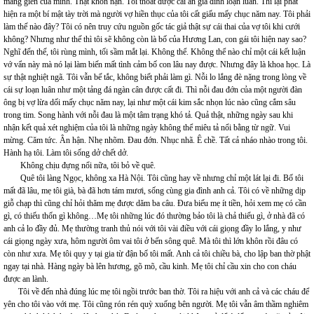
mang gien của mình. Thật khốn nạn. Tôi thoát được cái án gia đình loạn luân. Thì lại phát
hiện ra một bí mật tày trời mà người vợ hiền thục của tôi cất giấu mấy chục năm nay. Tôi phải
làm thế nào đây? Tôi có nên truy cứu nguồn gốc tác giả thật sự cái thai của vợ tôi khi cưới
không? Nhưng như thế thì tôi sẽ không còn là bố của Hương Lan, con gái tôi hiện nay sao?
Nghĩ đến thế, tôi rùng mình, tối sầm mắt lại. Không thể. Không thể nào chỉ một cái kết luận
vớ vẩn này mà nó lại làm biến mất tình cảm bố con lâu nay được. Nhưng đây là khoa học. Là
sự thật nghiệt ngã. Tôi vẫn bế tắc, không biết phải làm gì. Nỗi lo lắng đè nặng trong lòng về
cái sự loạn luân như một tảng đá ngàn cân được cất đi. Thì nỗi đau đớn của một người đàn
ông bị vợ lừa dối mấy chục năm nay, lại như một cái kim sắc nhọn lúc nào cũng cắm sâu
trong tim. Song hành với nỗi đau là một tâm trạng khó tả. Quả thật, những ngày sau khi
nhận kết quả xét nghiệm của tôi là những ngày không thể miêu tả nổi bằng từ ngữ. Vui
mừng. Căm tức. Ân hận. Nhẹ nhõm. Đau đớn. Nhục nhã. Ê chề. Tất cả nháo nhào trong tôi.
Hành hạ tôi. Làm tôi sống dở chết dở.
Không chịu đựng nổi nữa, tôi bỏ về quê.
Quê tôi làng Ngọc, không xa Hà Nội. Tôi cũng hay về nhưng chỉ một lát lại đi. Bố tôi
mất đã lâu, mẹ tôi già, bà đã hơn tám mươi, sống cùng gia đình anh cả. Tôi có về những dịp
giỗ chạp thì cũng chỉ hỏi thăm mẹ được dăm ba câu. Đưa biếu mẹ ít tiền, hỏi xem mẹ có cần
gì, có thiếu thốn gì không…Mẹ tôi những lúc đó thường bảo tôi là chả thiếu gì, ở nhà đã có
anh cả lo đầy đủ. Mẹ thường tranh thủ nói với tôi vài điều với cái giọng đầy lo lắng, y như
cái giọng ngày xưa, hôm người ôm vai tôi ở bến sông quê. Mà tôi thì lớn khôn rồi đâu có
còn như xưa. Mẹ tôi quy y tại gia từ đận bố tôi mất. Anh cả tôi chiều bà, cho lập ban thờ phật
ngay tại nhà. Hàng ngày bà lên hương, gõ mõ, cầu kinh. Mẹ tôi chỉ cầu xin cho con cháu
được an lành.
Tôi về đến nhà đúng lúc mẹ tôi ngồi trước ban thờ. Tôi ra hiệu với anh cả và các cháu để
yên cho tôi vào với mẹ. Tôi cũng rón rén quỳ xuống bên người. Mẹ tôi vẫn âm thầm nghiêm