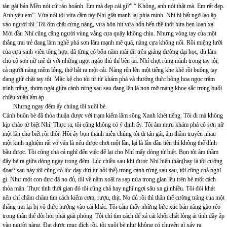
tán gái bản Mền nói cứ ráo hoảnh. Em mà đẹp cái gì?” “ Không, anh nói thật mà. Em rất đẹp.
Anh yêu em”. Vừa nói tôi vừa cầm tay Nhí giật mạnh lại phía mình. Nhí bị bất ngờ lao ập
vào người tôi. Tôi ôm chặt cứng nàng, vừa hôn hít vừa hổn hển thề thốt hứa hẹn loạn xạ.
Mới đầu Nhí cũng căng người vùng vằng cựa quậy không chịu. Nhưng vòng tay của một
thằng trai trẻ đang làm nghề phá sơn lâm mạnh mẽ quá, nàng cựa không nổi. Rồi miệng lưỡi
của cựu sinh viên tổng hợp, đã từng có bốn năm mài đít trên giảng đường đại học, đủ làm
cho cô sơn nữ mê đi với những ngọt ngào thủ thỉ bên tai. Nhí chợt rùng mình trong tay tôi,
cả người nàng mềm lỏng, thở hắt ra một cái. Nàng rên lên một tiếng khe khẽ rồi buông tay
đang giữ chặt tay tôi. Mặc kệ cho tôi từ từ khám phá và thưởng thức bông hoa ngọc trâm
trinh trắng, thơm ngát giữa cánh rừng sau sau đang lên lá non mỡ màng khoe sắc trong buổi
chiều xuân ấm áp.
Nhưng ngay đêm ấy chúng tôi xuôi bè.
Cánh buôn bè đã thỏa thuận được với trạm kiểm lâm sông Xanh khét tiếng. Tôi đi mà không
kịp chào từ biệt Nhí. Thực ra, tôi cũng không có ý định ấy. Tôi âm mưu khám phá cô sơn nữ
một lần cho biết rồi thôi. Hồi ấy bọn thanh niên chúng tôi đi tán gái, âm thầm truyền nhau
một kinh nghiệm rất vớ vẩn là nếu được chơi một lần, lại là lần đầu tiên thì không thể dính
bầu được. Tôi cũng chả cả nghĩ đến việc để lại cho Nhí mấy dòng từ biệt. Bọn tôi âm thầm
đẩy bè ra giữa dòng ngay trong đêm. Lúc chiều sau khi được Nhí hiến thân(hay là tôi cưỡng
đoạt? sau này tôi cũng có lúc day dứt tự hỏi thế) trong cánh rừng sau sau, tôi cũng chả nghĩ
gì. Như một con đực đã no đủ, tôi về nằm xoãi ra sạp nứa trong gian lều trên bè một cách
thỏa mãn. Thực tình thời gian đó tôi cũng chả hay nghĩ ngợi sâu xa gì nhiều. Tôi đói khát
nên chỉ chăm chăm tìm cách kiếm cơm, rượu, thịt. No đủ rồi thì thân thể cường tráng của một
thằng trai lại bị vô thức hướng vào cái khác. Tôi cảm thấy những bức xúc bản năng gào réo
trong thân thể đòi hỏi phải giải phóng. Tôi chỉ tìm cách để xả cái khối chất lỏng ái tình đầy ắp
vào người nàng. Đạt được mục đích rồi, tôi xuôi bè như không có chuyện gì xảy ra.