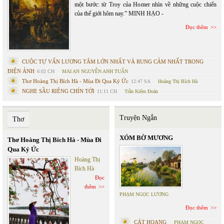
một bước: từ Troy của Homer nhìn về những cuộc chiến
của thế giới hôm nay.” MINH HẠO -
Đọc thêm
CUỘC TỰ VẤN LƯƠNG TÂM LỚN NHẤT VÀ RUNG CẢM NHẤT TRONG
ĐIỆN ẢNH
6:02 CH
MAI AN NGUYỄN ANH TUẤN
Thơ Hoàng Thị Bích Hà - Mùa Đi Qua Ký Ức
12:47 SA
Hoàng Thị Bích Hà
NGHE SẦU RIÊNG CHÍN TỚI
11:11 CH
Trần Kiêm Đoàn
Truyện Ngắn
Thơ
XÓM BỜ MƯƠNG
Thơ Hoàng Thị Bích Hà - Mùa Đi
Qua Ký Ức
Hoàng Thị
Bích Hà
Đọc
thêm
PHẠM NGỌC LƯƠNG
Đọc thêm
CÁT HOANG
PHẠM NGỌC