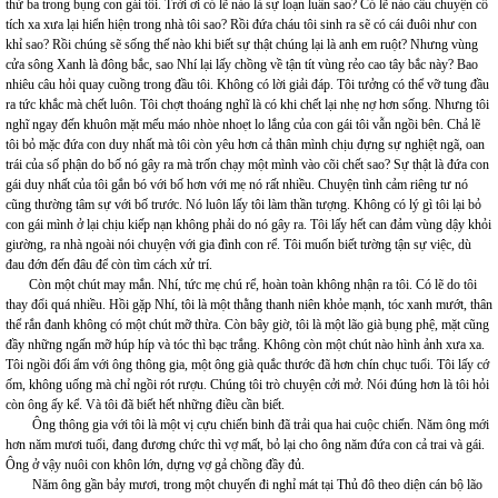
thứ ba trong bụng con gái tôi. Trời ơi có lẽ nào là sự loạn luân sao? Có lẽ nào câu chuyện cổ
tích xa xưa lại hiển hiện trong nhà tôi sao? Rồi đứa cháu tôi sinh ra sẽ có cái đuôi như con
khỉ sao? Rồi chúng sẽ sống thế nào khi biết sự thật chúng lại là anh em ruột? Nhưng vùng
cửa sông Xanh là đông bắc, sao Nhí lại lấy chồng về tận tít vùng rẻo cao tây bắc này? Bao
nhiêu câu hỏi quay cuồng trong đầu tôi. Không có lời giải đáp. Tôi tưởng có thể vỡ tung đầu
ra tức khắc mà chết luôn. Tôi chợt thoáng nghĩ là có khi chết lại nhẹ nợ hơn sống. Nhưng tôi
nghĩ ngay đến khuôn mặt mếu máo nhòe nhoẹt lo lắng của con gái tôi vẫn ngồi bên. Chả lẽ
tôi bỏ mặc đứa con duy nhất mà tôi còn yêu hơn cả thân mình chịu đựng sự nghiệt ngã, oan
trái của số phận do bố nó gây ra mà trốn chạy một mình vào cõi chết sao? Sự thật là đứa con
gái duy nhất của tôi gắn bó với bố hơn với mẹ nó rất nhiều. Chuyện tình cảm riêng tư nó
cũng thường tâm sự với bố trước. Nó luôn lấy tôi làm thần tượng. Không có lý gì tôi lại bỏ
con gái mình ở lại chịu kiếp nạn không phải do nó gây ra. Tôi lấy hết can đảm vùng dậy khỏi
giường, ra nhà ngoài nói chuyện với gia đình con rể. Tôi muốn biết tường tận sự việc, dù
đau đớn đến đâu để còn tìm cách xử trí.
Còn một chút may mắn. Nhí, tức mẹ chú rể, hoàn toàn không nhận ra tôi. Có lẽ do tôi
thay đổi quá nhiều. Hồi gặp Nhí, tôi là một thằng thanh niên khỏe mạnh, tóc xanh mướt, thân
thể rắn đanh không có một chút mỡ thừa. Còn bây giờ, tôi là một lão già bụng phệ, mặt cũng
đầy những ngấn mỡ húp híp và tóc thì bạc trắng. Không còn một chút nào hình ảnh xưa xa.
Tôi ngồi đối ẩm với ông thông gia, một ông già quắc thước đã hơn chín chục tuổi. Tôi lấy cớ
ốm, không uống mà chỉ ngồi rót rượu. Chúng tôi trò chuyện cởi mở. Nói đúng hơn là tôi hỏi
còn ông ấy kể. Và tôi đã biết hết những điều cần biết.
Ông thông gia với tôi là một vị cựu chiến binh đã trải qua hai cuộc chiến. Năm ông mới
hơn năm mươi tuổi, đang đương chức thì vợ mất, bỏ lại cho ông năm đứa con cả trai và gái.
Ông ở vậy nuôi con khôn lớn, dựng vợ gả chồng đầy đủ.
Năm ông gần bảy mươi, trong một chuyến đi nghỉ mát tại Thủ đô theo diện cán bộ lão