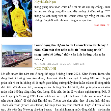
Huỳnh Liễu Ngạn
tháng giêng hoa xoan chưa nở / thì em đã vội lấy chồng / mùi
hương còn đang dang dở / rụng đầy xuống cả dòng sông / ***
tháng hai ánh trăng vừa cũ / chênh chao ngõ vắng im lìm / em
không còn gì để nói / chỉ màu nắng nhạt qua tim /
Đọc thêm
Sau lễ động thổ Dự án Kênh Funan Techo Cách đây 2
năm, Cần một tầm nhìn mới: từ "một công trình"
sang "một hệ thống" thủy văn ảnh hưởng trên toàn
lưu vực
07 Tháng Tám 2026
10:29 CH
(Xem: 233)
NGÔ THẾ VINH
Lời dẫn nhập: Hai năm sau lễ động thổ ngày 5 tháng 8 năm 2024, Kênh Funan Techo vẫn
đang được thi công theo từng đoạn, chưa hoàn thành toàn tuyến khoảng 180 km. Tác giả
phân tích rõ dự án không chỉ là tuyến giao thông đường thủy đơn thuần mà còn là công trình
điều tiết nước đa mục tiêu, có nguy cơ ảnh hưởng đến chế độ lũ, phân phối phù sa và xâm
nhập mặn ở Đồng bằng sông Cửu Long. Đặc biệt, dự án đã vi phạm nghiêm trọng Điều 5
của Hiệp định Mekong 1995. Cam Bốt đã cố tình xếp kênh Funan Techo vào nhóm “dự án
trên dòng nhánh” để chỉ phải làm thủ tục Thông báo đơn giản, thay vì thực hiện thủ tục
Tham vấn trước (Prior Consultation) bắt buộc theo quy trình PNPCA. Thực tế, kênh kết nối
trực tiếp với sông Mekong và sông Bassac – hai nhánh mang nước dòng chính – và chuyển