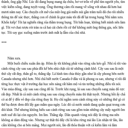
thành, ông gặp Nhí. Lúc đó đang bụng mang dạ chửa, bơ vơ trốn về phố tìm người yêu, tìm
việc kiếm sống, đang tuyệt vọng. Ông thương cảm rồi mang về sống với nhau đã hơn hai
mươi năm nay. Câu chuyện cởi mở của một ông già miền núi gần trăm tuổi đã cho tôi nhiều
thông tin để xác thực, thằng con rể chính là giọt máu tôi đã để lại trong bụng Nhí năm xưa.
Khốn kiếp! Tôi lại nghiến răng rủa thầm trong bụng. Tôi bấn loạn, không biết mình nên làm
gì. Tôi vơ chai rượu rót tràn ra cả hai cái chén rồi cứ thế không mời ông thông gia, nốc liên
tục. Tôi say gục xuống mâm trước ánh mắt lạ lẫm của chủ nhà.
***
Năm xưa.
Một buổi chiều xuân ấm áp. Hôm ấy tôi không phải vào rừng sâu kéo gỗ. Nhí rủ tôi vào
cánh rừng cây sau sau phía đồi kế bên nhà chặt củi từ những cành khô. Cây sau sau là một
thứ cây rất đẹp, thân gỗ to, thẳng tắp. Lá hình tim chia thùy gần như lá cây phong bên nước
Canada nhưng nhỏ hơn. Nhí chả biết nước Canada ở đâu và lá phong ra sao, nhưng vì tôi đã
từng học thực vật ở trường đại học nên nàng rất hâm mộ và tin tưởng những điều tôi nói.
Vào mùa đông, cây sau sau cũng đổ lá. Trước khi rụng, lá sau sau chuyển sang màu đỏ rực
rất đẹp. Nhất là cả một cánh rừng sau sau cùng chuyển màu thì thật tuyệt. Nhưng hồi ấy chả
có ai để ý đến vẻ đẹp của rừng thay lá. Họ chỉ ngắm xem cánh rừng này có những thứ gì có
thể hạ được đem đổi lấy gạo mắm qua ngày. Lúc đó cả nước mình đang quằn quại trong cơn
đói khát. Thế nhưng không hiểu sao cánh rừng sau sau gồm toàn những cây mấy người ôm
mới xuể đó lại còn nguyên. Im lìm. Thẳng tắp. Dân quanh vùng nói đấy là rừng ma nên
không ai dám động vào. Nhưng sự thật thì đấy chỉ là khu rừng mà lão Lìn nhận từ lâu, lão
cấm không cho ai bén mảng. Mọi người nói, lão đã thỏa thuận với cả kiểm lâm và lâm