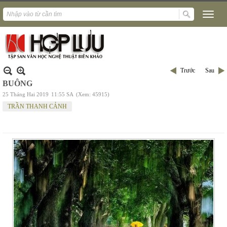
Trước
Sau
BUÔNG
25 Tháng Hai 2019
11:55 SA
(Xem: 45915)
TRẦN THANH CẢNH