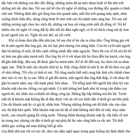
đặc biệt với những con đèo dốc đứng, những mỏm đá tai mèo nhọn hoắt vẽ lên nền trời
những nét sắc như dao. Nó say mê kể cho tôi nghe về những con đường dốc quanh co hình
chữ mờ. Những đỉnh đèo gió lộng hun hút quanh năm, mỗi khi trời quang mây tạnh, nhìn
xuống dưới chân đèo, dòng sông lượn lờ như một sợi chỉ mảnh màu sáng bạc. Nó say mê
những nương ngô cheo leo vách đá, những vạt hoa cải vàng ươm mỗi độ đông về. Nó kể
nhiều cho tôi nghe về vùng đất ấy đến nỗi tôi đâm nghi ngờ, có lẽ nó thích vùng núi ấy hơn
là mê người yêu nó. Nghe tôi nói thế, nó chỉ cười.
Khi cả đoàn đưa dâu đến nhà trai, bố mẹ chú rể ân cần ra chào đón. Ông thông gia với
tôi là một người đàn ông già, râu tóc bạc phơ nhưng còn tráng kiện. Còn bà vợ là một người
đàn bà không rõ tuổi, đi bên cạnh chồng mình đầy mãn nguyện. Theo lời con rể tôi nói thì bố
nó hơn mẹ gần năm mươi tuổi. Hai ông bà về ở với nhau khi bà chưa đến hai mươi, còn ông
đã gần thất thập, đến nay đã được gần ba mươi năm. Kể từ đó đến nay, họ chưa rời xa nhau
ngày nào. Thật là một câu chuyện tình kỳ lạ. Đấy cũng chính là một lý do để tôi đưa con gái
về nhà chồng. Tôi vốn có tính tò mò. Tôi cũng muốn biết một cung bậc tình yêu chênh chao
như núi và vực ấy ra sao. Một cô gái đôi mươi, một người đàn ông thất thập, ở với nhau đã
gần ba mươi năm, nay vẫn hạnh phúc bên nhau… Tôi bỗng lạnh hết người khi nhìn kỹ vào
khuôn mặt của mẹ chồng con gái mình. Có một luồng hơi lạnh như từ trong sâu thẳm con
người tôi, tức khắc tỏa ra khiến tôi đông cứng lại. Miệng lắp bắp không nói lên lời. Trước
mắt tôi là khuôn mặt không lẫn đi đâu được với cái vết sẹo hình dấu ớ dưới gò má bên phải.
Cho dù khuôn mặt ấy có già đi, nhăn hơn. Nhưng những đường nét đã khắc sâu vào cảm
xúc thì thật khó quên. Một khuôn mặt mà tôi đã cố tình không nhớ đến từ mấy chục năm
trước, sau chuyến giang hồ sông nước. Nhưng thỉnh thoảng khuôn mặt ấy vẫn hiện về mờ
ảo trong mơ, nhưng cái dấu ớ dưới gò má phải thì lúc nào cũng hiện ra sắc nét. Tôi thốt
nhiên gục xuống mê man không biết gì nữa.
Gia đình nhà trai vội vã vực tôi, đưa vào nằm nghỉ ngay trong gian buồng dự định dành cho