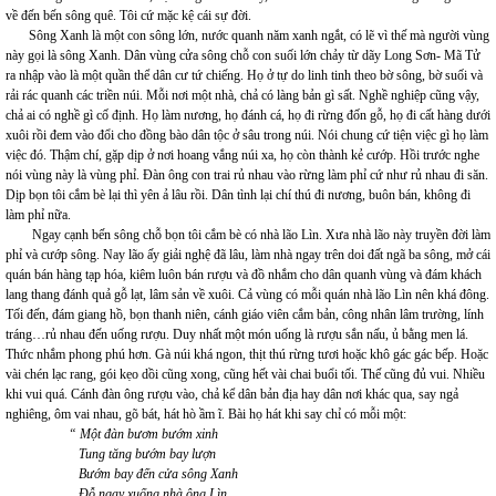
về đến bến sông quê. Tôi cứ mặc kệ cái sự đời.
Sông Xanh là một con sông lớn, nước quanh năm xanh ngắt, có lẽ vì thế mà người vùng
này gọi là sông Xanh. Dân vùng cửa sông chỗ con suối lớn chảy từ dãy Long Sơn- Mã Tử
ra nhập vào là một quần thể dân cư tứ chiếng. Họ ở tự do linh tinh theo bờ sông, bờ suối và
rải rác quanh các triền núi. Mỗi nơi một nhà, chả có làng bản gì sất. Nghề nghiệp cũng vậy,
chả ai có nghề gì cố định. Họ làm nương, họ đánh cá, họ đi rừng đốn gỗ, họ đi cất hàng dưới
xuôi rồi đem vào đổi cho đồng bào dân tộc ở sâu trong núi. Nói chung cứ tiện việc gì họ làm
việc đó. Thậm chí, gặp dịp ở nơi hoang vắng núi xa, họ còn thành kẻ cướp. Hồi trước nghe
nói vùng này là vùng phỉ. Đàn ông con trai rủ nhau vào rừng làm phỉ cứ như rủ nhau đi săn.
Dịp bọn tôi cắm bè lại thì yên ả lâu rồi. Dân tình lại chí thú đi nương, buôn bán, không đi
làm phỉ nữa.
Ngay cạnh bến sông chỗ bọn tôi cắm bè có nhà lão Lìn. Xưa nhà lão này truyền đời làm
phỉ và cướp sông. Nay lão ấy giải nghệ đã lâu, làm nhà ngay trên doi đất ngã ba sông, mở cái
quán bán hàng tạp hóa, kiêm luôn bán rượu và đồ nhắm cho dân quanh vùng và đám khách
lang thang đánh quả gỗ lạt, lâm sản về xuôi. Cả vùng có mỗi quán nhà lão Lìn nên khá đông.
Tối đến, đám giang hồ, bọn thanh niên, cánh giáo viên cắm bản, công nhân lâm trường, lính
tráng…rủ nhau đến uống rượu. Duy nhất một món uống là rượu sắn nấu, ủ bằng men lá.
Thức nhắm phong phú hơn. Gà núi khá ngon, thịt thú rừng tươi hoặc khô gác gác bếp. Hoặc
vài chén lạc rang, gói kẹo dồi cũng xong, cũng hết vài chai buổi tối. Thế cũng đủ vui. Nhiều
khi vui quá. Cánh đàn ông rượu vào, chả kể dân bản địa hay dân nơi khác qua, say ngả
nghiêng, ôm vai nhau, gõ bát, hát hò ầm ĩ. Bài họ hát khi say chỉ có mỗi một:
“ Một đàn bươm bướm xinh
Tung tăng bướm bay lượn
Bướm bay đến cửa sông Xanh
Đỗ ngay xuống nhà ông Lìn