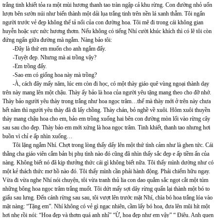
trắng tinh khiết tỏa ra một mùi hương thanh tao tràn ngập cả khu rừng. Con đường nhỏ uốn
lượn bên sườn núi như biến thành một dải lụa trắng tinh trên nền lá xanh thẫm. Tôi ngẩn
người trước vẻ đẹp không thể tả nổi của con đường hoa. Tôi mê đi trong cái không gian
huyễn hoặc sực nức hương thơm. Nếu không có tiếng Nhí cười khúc khích thì có lẽ tôi còn
đứng ngẩn giữa đường mà ngắm. Nàng bảo tôi:
-Đây là thứ em muốn cho anh ngắm đấy.
-Tuyệt đẹp. Nhưng mà ai trồng vậy?
-Em trồng đấy.
-Sao em có giống hoa này mà trồng?
-À, cách đây mấy năm, lúc em còn đi học, có một thày giáo quê vùng ngoại thành dạy
trên này mang lên một chậu. Thày ấy bảo là hoa của người yêu tặng mang theo cho đỡ nhớ.
Thày bảo người yêu thày trong trắng như hoa ngọc trâm…thế mà thày mới ở trên này chưa
hết năm thì người yêu thày đã đi lấy chồng. Thày chán, bỏ nghề về xuôi. Hôm xuôi thuyền
thày mang chậu hoa cho em, bảo em trồng xuống hai bên con đường mòn lối vào rừng cây
sau sau cho đẹp. Thày bảo em mới xứng là hoa ngọc trâm. Tinh khiết, thanh tao nhưng hơi
buồn vì chỉ e ấp nhìn xuống…
Tôi lặng ngắm Nhí. Chợt trong lòng thấy dấy lên một thứ tình cảm như là ghen tức. Cái
thằng cha giáo viên cắm bản bị phụ tình nào đó cũng đã nhìn thấy sắc đẹp e ấp tiềm ẩn của
nàng. Không biết nó đã kịp thưởng thức cái gì không biết nữa. Tôi thấy mình dường như có
một kẻ thách thức mơ hồ nào đó. Tôi thấy mình cần phải hành động. Phải chiếm hữu ngay.
Vừa đi vừa nghe Nhí nói chuyện, tôi vừa tranh thủ lia con dao quắm sắc ngọt cắt một túm
những bông hoa ngọc trâm trắng muốt. Tôi dứt mấy sợi dây rừng quấn lại thành một bó to
giấu sau lưng. Đến cánh rừng sau sau, tôi vượt lên trước mặt Nhí, chìa bó hoa trắng lóa vào
mặt nàng: “Tặng em”. Nhí không có vẻ gì ngạc nhiên, cầm lấy bó hoa, đưa lên mũi hít một
hơi nhẹ rồi nói: “Hoa đẹp và thơm quá anh nhỉ” “Ừ, hoa đẹp như em vậy” “ Điêu. Anh quen