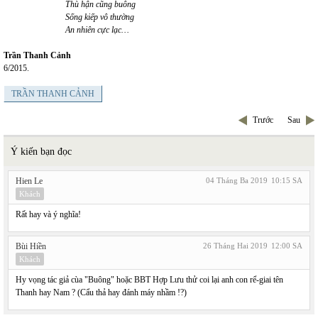
Thù hận cũng buông
Sống kiếp vô thường
An nhiên cực lạc…
Trần Thanh Cảnh
6/2015.
TRẦN THANH CẢNH
Trước
Sau
Ý kiến bạn đọc
Hien Le
04 Tháng Ba 2019
10:15 SA
Khách
Rất hay và ý nghĩa!
Bùi Hiền
26 Tháng Hai 2019
12:00 SA
Khách
Hy vọng tác giả cùa "Buông" hoặc BBT Hợp Lưu thử coi lại anh con rể-giai tên
Thanh hay Nam ? (Cẩu thả hay đánh máy nhầm !?)