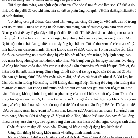
Tôi được đưa thẳng vào bệnh viện kiểm tra. Các bác sĩ nói tôi chả làm sao. Có thể là do
nhất thời thay đổi độ cao khí hậu, nên cơ thể có phản ứng hơi quá. Về tĩnh dưỡng ít lâu sẽ trở
lại bình thường.
Vợ chồng con gái tôi sau đám cưới trên vùng cao cũng đã chuyển về ở một căn hộ trong
khu đô thị mới. Chúng tôi cũng muốn tránh cho thằng con rể cái tiếng
chó chui gầm chạn
.
Nhưng nó là rể hay là giai đây? Tôi phát điên lên mất. Tôi bế tắc thật sự, không tìm ra cách
giải quyết. Tôi bỏ bê công việc, suốt ngày lang thang hết quán cà phê, lại sang quán rượu.
Ngồi một mình chán lại gọi điện cho mấy ông bạn hẩu ra. Tôi cố tìm xem có cách nào xử lý
tình huống oái oăm của mình. Nhưng không chia sẻ được cùng ai. Tôi lại càng bế tắc. Lắm
lúc tôi có cảm tưởng như mình đang bị vây kín bởi những bức tường thép lạnh băng, cao
vút, nhẵn bóng không có một khe hở nhỏ nhất. Mà bụng con gái tôi ngày một lớn. Nó đang
vô cùng hân hoan chào đón đứa con của tình yêu gần chục năm trời mới kết quả. Trời ơi, tôi
thầm thốt lên một mình trong đêm vắng, tội lỗi thời trai trẻ ngu ngốc của tôi sao lại đổ lên
đầu con gái hứng chịu? Rồi đứa cháu sắp ra đời, nó sẽ có cái đuôi dài như đuôi khỉ hay hai
đầu, bốn chân không biết chừng…Tôi không dám nghĩ tiếp. Nhưng tôi cũng vẫn không tìm
ra được lối thoát. Tôi không biết mình phải nói với vợ, với con gái, với con rể-giai như thế
nào. Tôi càng không hình dung nổi sự phản ứng của họ khi biết sự thật này. Còn đứa cháu
trong bụng con gái tôi nữa, làm sao tôi có thể mở miệng bảo nó bỏ đi, trong khi vợ chồng nó
đang vô cùng hân hoan sắm sửa đủ mọi thứ để đón đứa con đầu lòng? Bế tắc. Tôi lại tìm đến
rượu để mong quên lãng trong hơi men, mặc kệ mọi người ca thán can ngăn. Tôi uống triền
miên hàng đêm sau khi ở công ty về. Vợ tôi rất lo lắng, không hiểu sao dạo này tôi lại uống
nhiều và say sưa đến vậy. Tôi nghiến răng chịu trận âm thầm đợi đến ngày con gái sinh cháu.
Cháu tôi sinh ra đẹp đẽ, hoàn hảo. Không có bất cứ một dị dạng hay bệnh tật gì.
Càng lớn, thằng bé càng khỏe mạnh và thông minh nhanh nhẹn.