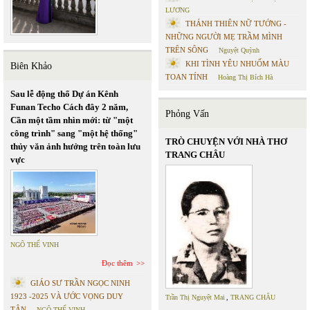
LƯƠNG
THÁNH THIÊN NỮ TƯỚNG -
NHỮNG NGƯỜI MẸ TRẦM MÌNH
TRÊN SÔNG
Nguyệt Quỳnh
KHI TÌNH YÊU NHUỐM MÀU
Biên Khảo
TOAN TÍNH
Hoàng Thị Bích Hà
Sau lễ động thổ Dự án Kênh
Funan Techo Cách đây 2 năm,
Phỏng Vấn
Cần một tầm nhìn mới: từ "một
công trình" sang "một hệ thống"
TRÒ CHUYỆN VỚI NHÀ THƠ
thủy văn ảnh hưởng trên toàn lưu
TRANG CHÂU
vực
NGÔ THẾ VINH
Đọc thêm
GIÁO SƯ TRẦN NGỌC NINH
1923 -2025 VÀ ƯỚC VỌNG DUY
Trần Thị Nguyệt Mai
,
TRANG CHÂU
TÂN
NGÔ THẾ VINH