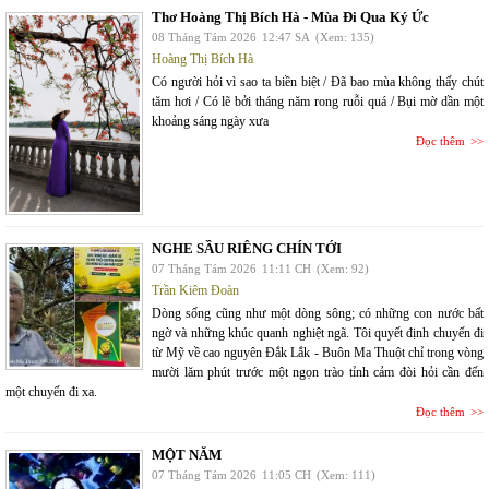
Thơ Hoàng Thị Bích Hà - Mùa Đi Qua Ký Ức
08 Tháng Tám 2026
12:47 SA
(Xem: 135)
Hoàng Thị Bích Hà
Có người hỏi vì sao ta biền biệt / Đã bao mùa không thấy chút
tăm hơi / Có lẽ bởi tháng năm rong ruỗi quá / Bụi mờ dần một
khoảng sáng ngày xưa
Đọc thêm
NGHE SẦU RIÊNG CHÍN TỚI
07 Tháng Tám 2026
11:11 CH
(Xem: 92)
Trần Kiêm Đoàn
Dòng sống cũng như một dòng sông; có những con nước bất
ngờ và những khúc quanh nghiệt ngã. Tôi quyết định chuyến đi
từ Mỹ về cao nguyên Đắk Lắk - Buôn Ma Thuột chỉ trong vòng
mười lăm phút trước một ngọn trào tỉnh cảm đòi hỏi cần đến
một chuyến đi xa.
Đọc thêm
MỘT NĂM
07 Tháng Tám 2026
11:05 CH
(Xem: 111)