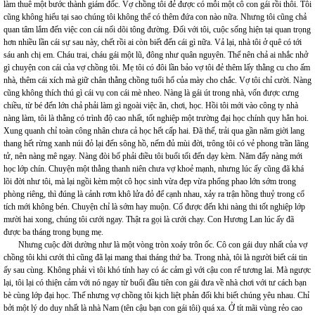
làm thuê một bước thành giám đốc. Vợ chồng tôi đẻ được có mỗi một cô con gái rồi thôi. Tôi
cũng không hiểu tại sao chúng tôi không thể có thêm đứa con nào nữa. Nhưng tôi cũng chả
quan tâm lắm đến việc con cái nối dõi tông đường. Đối với tôi, cuộc sống hiện tại quan trọng
hơn nhiều lần cái sự sau này, chết rồi ai còn biết đến cái gì nữa. Vả lại, nhà tôi ở quê có tới
sáu anh chị em. Cháu trai, cháu gái một lũ, đông như quân nguyên. Thế nên chả ai nhắc nhở
gì chuyện con cái của vợ chồng tôi. Mẹ tôi có đôi lần bảo vợ tôi đẻ thêm lấy thằng cu cho ấm
nhà, thêm cái xích mà giữ chân thằng chồng tuổi hổ của mày cho chắc. Vợ tôi chỉ cười. Nàng
cũng không thích thú gì cái vụ con cái mè nheo. Nàng là gái út trong nhà, vốn được cưng
chiều, từ bé đến lớn chả phải làm gì ngoài việc ăn, chơi, học. Hồi tôi mới vào công ty nhà
nàng làm, tôi là thằng có trình độ cao nhất, tốt nghiệp một trường đại học chính quy hẳn hoi.
Xung quanh chỉ toàn công nhân chưa cả học hết cấp hai. Đã thế, trải qua gần năm giời lang
thang hết rừng xanh núi đỏ lại đến sông hồ, nếm đủ mùi đời, trông tôi có vẻ phong trần lãng
tử, nên nàng mê ngay. Nàng đòi bố phải điều tôi buổi tối đến dạy kèm. Năm đấy nàng mới
học lớp chín. Chuyện một thằng thanh niên chưa vợ khoẻ mạnh, nhưng lúc ấy cũng đã khá
lõi đời như tôi, mà lại ngồi kèm một cô học sinh vừa đẹp vừa phổng phao lớn sớm trong
phòng riêng, thì đúng là cảnh rơm khô lửa đỏ để cạnh nhau, xảy ra trận hồng thuỷ trong cổ
tích mới không bén. Chuyện chỉ là sớm hay muộn. Cố được đến khi nàng thi tốt nghiệp lớp
mười hai xong, chúng tôi cưới ngay. Thật ra gọi là cưới chạy. Con Hương Lan lúc ấy đã
được ba tháng trong bụng mẹ.
Nhưng cuộc đời dường như là một vòng tròn xoáy trôn ốc. Cô con gái duy nhất của vợ
chồng tôi khi cưới thì cũng đã lại mang thai tháng thứ ba. Trong nhà, tôi là người biết cái tin
ấy sau cùng. Không phải vì tôi khó tính hay có ác cảm gì với cậu con rể tương lai. Mà ngược
lại, tôi lại có thiện cảm với nó ngay từ buổi đầu tiên con gái đưa về nhà chơi với tư cách bạn
bè cùng lớp đại học. Thế nhưng vợ chồng tôi kịch liệt phản đối khi biết chúng yêu nhau. Chỉ
bởi một lý do duy nhất là nhà Nam (tên cậu bạn con gái tôi) quá xa. Ở tít mãi vùng rẻo cao