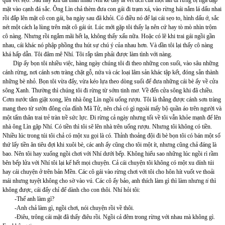
qua vết sẹo. Sau này khi đã thân nhau Nhí kể đấy là vết tích của một lần đi rừng bị ngã đập
mặt vào cạnh đá sắc. Ông Lìn chả thèm đưa con gái đi trạm xá, vào rừng hái nắm lá dấu nhai
rồi đắp lên mặt cô con gái, ba ngày sau đã khỏi. Có điều nó để lại cái sẹo to, hình dấu ớ, sắc
nét một cách lạ lùng trên mặt cô gái út. Lúc mới gặp tôi thấy lạ nên cứ hay tò mò nhìn trộm
cô nàng. Nhưng rồi ngắm mãi hết lạ, không thấy xấu nữa. Hoặc có lẽ khi trai gái ngồi gần
nhau, cái khác nó phập phồng thu hút sự chú ý của nhau hơn. Và dần tôi lại thấy cô nàng
khá hấp dẫn. Tôi đâm mê Nhí. Tôi rắp tâm phải được làm tình với nàng.
Dịp ấy bọn tôi nhiều việc, hàng ngày chúng tôi đi theo những con suối, vào sâu những
cánh rừng, nơi cánh sơn tràng chặt gỗ, nứa và các loại lâm sản khác tập kết, đóng sẵn thành
những bè nhỏ. Bọn tôi vừa đẩy, vừa kéo lựa theo dòng suối để đưa những cái bè ấy về cửa
sông Xanh. Thường thì chúng tôi đi rừng từ sớm tinh mơ. Về đến cửa sông khi đã chiều.
Cơm nước tắm giặt xong, lên nhà ông Lìn ngồi uống rượu. Tôi là thằng được cánh sơn tràng
mang theo từ sườn đông của đỉnh Mã Tử, nên chả có gì ngoài mấy bộ quần áo trên người và
một tấm thân trai trẻ tràn trề sức lực. Đi rừng cả ngày nhưng tối về tôi vẫn khỏe mạnh để lên
nhà ông Lìn gặp Nhí. Có tiền thì tôi sẽ lên nhà trên uống rượu. Nhưng tôi không có tiền.
Nhiều lúc trong túi tôi chả có một xu gọi là có. Thỉnh thoảng đội đi bè bọn tôi có bán một số
thứ lấy tiền ăn tiêu đợi khi xuôi bè, các anh ấy cũng cho tôi một ít, nhưng cũng chả đáng là
bao. Nên tôi hay xuống ngồi chơi với Nhí dưới bếp. Không hiểu sao những lúc ngồi rì rầm
bên bếp lửa với Nhí tôi lại kể hết mọi chuyện. Cả cái chuyện tôi không có một xu dính túi
hay cái chuyện ở trên bản Mền. Các cô gái vào rừng chơi với tôi cho hôn hít vuốt ve thoải
mái nhưng tuyệt không cho sờ vào vú. Các cô ấy bảo, anh thích làm gì thì làm nhưng
ti
thì
không được, cái đấy chỉ để dành cho con thôi. Nhí hỏi tôi:
-Thế anh làm gì?
-Anh chả làm gì, ngồi chơi, nói chuyện rồi về thôi.
-Điêu, trông cái mặt đã thấy điêu rồi. Ngồi cả đêm trong rừng với nhau mà không gì.