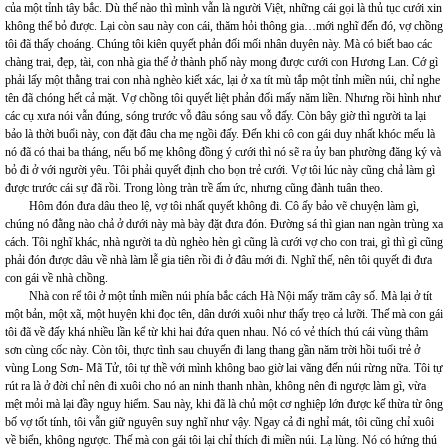
của một tỉnh tây bắc. Dù thế nào thì mình vẫn là người Việt, những cái gọi là thủ tục cưới xin
không thể bỏ được. Lại còn sau này con cái, thăm hỏi thông gia…mới nghĩ đến đó, vợ chồng
tôi đã thấy choáng. Chúng tôi kiên quyết phản đối mối nhân duyên này. Mà có biết bao các
chàng trai, đẹp, tài, con nhà gia thế ở thành phố này mong được cưới con Hương Lan. Cớ gì
phải lấy một thằng trai con nhà nghèo kiết xác, lại ở xa tít mù tắp một tỉnh miền núi, chỉ nghe
tên đã chóng hết cả mặt. Vợ chồng tôi quyết liệt phản đối mấy năm liền. Nhưng rồi hình như
các cụ xưa nói vẫn đúng, sóng trước vỗ đâu sóng sau vỗ đấy. Còn bây giờ thì người ta lại
bảo là thời buổi này, con đặt đâu cha mẹ ngồi đấy. Đến khi cô con gái duy nhất khóc mếu là
nó đã có thai ba tháng, nếu bố mẹ không đồng ý cưới thì nó sẽ ra ủy ban phường đăng ký và
bỏ đi ở với người yêu. Tôi phải quyết định cho bọn trẻ cưới. Vợ tôi lúc này cũng chả làm gì
được trước cái sự đã rồi. Trong lòng tràn trề ấm ức, nhưng cũng đành tuân theo.
Hôm đón đưa dâu theo lệ, vợ tôi nhất quyết không đi. Cô ấy bảo vẽ chuyện làm gì,
chúng nó đằng nào chả ở dưới này mà bày đặt đưa đón. Đường sá thì gian nan ngàn trùng xa
cách. Tôi nghĩ khác, nhà người ta dù nghèo hèn gì cũng là cưới vợ cho con trai, gì thì gì cũng
phải đón được dâu về nhà làm lễ gia tiên rồi đi ở đâu mới đi. Nghĩ thế, nên tôi quyết đi đưa
con gái về nhà chồng.
Nhà con rể tôi ở một tỉnh miền núi phía bắc cách Hà Nội mấy trăm cây số. Mà lại ở tít
một bản, một xã, một huyện khi đọc tên, dân dưới xuôi như thấy trẹo cả lưỡi. Thế mà con gái
tôi đã về đấy khá nhiều lần kể từ khi hai đứa quen nhau. Nó có vẻ thích thú cái vùng thâm
sơn cùng cốc này. Còn tôi, thực tình sau chuyến đi lang thang gần năm trời hồi tuổi trẻ ở
vùng Long Sơn- Mã Tử, tôi tự thề với mình không bao giờ lai vãng đến núi rừng nữa. Tôi tự
rút ra là ở đời chỉ nên đi xuôi cho nó an ninh thanh nhàn, không nên đi ngược làm gì, vừa
mệt mỏi mà lại đầy nguy hiểm. Sau này, khi đã là chủ một cơ nghiệp lớn được kế thừa từ ông
bố vợ tốt tính, tôi vẫn giữ nguyên suy nghĩ như vậy. Ngay cả đi nghỉ mát, tôi cũng chỉ xuôi
về biển, không ngược. Thế mà con gái tôi lại chỉ thích đi miền núi. Lạ lùng. Nó có hứng thú