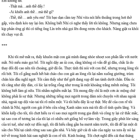
Em không tin.
-Thật mà…anh thề đấy.!
-Ai khiến anh thề…mà thề gì?
-Thề, thề… anh yêu em! Tôi bạo dạn cầm tay Nhí vừa nói liến thoắng trong hơi thở
gấp, vừa định kéo tay lại ôm. Không biết Nhí có nghe thấy lời tôi không. Nhưng nàng chưa
kịp phản ứng gì thì có tiếng ông Lìn trên nhà gọi lên đong rượu cho khách. Nàng giật ra khỏi
tôi chạy vụt đi.
***
Khi tôi mở mắt ra, thấy khuôn mặt con gái mình đang nhòe nhoẹt son phấn lẫn với nước
mắt. Nó mếu máo gọi bố. Tôi ngồi dậy an ủi con, rằng không có vấn đề gì đâu, chắc là do
thay đổi độ cao nên tôi choáng, giờ đã ổn. Thực tình thì nói với con thế, nhưng trong lòng tôi
rối bời. Tôi cố gắng nuốt hết bát cháo cho con gái an lòng rồi lại nằm xuống giường, trùm
chăn kín đầu nghĩ ngợi. Tôi cảm thấy như thế giới đang sụp đổ tan tành dưới chân. Đầu óc
tôi căng như dây đàn, có lúc lại trống rỗng như trong là một khoảng trắng mênh mông. Tôi
không biết làm gì nữa. Tôi nhắm nghiền mắt lại. Tôi mong đây chỉ là một cơn ác mộng chứ
không phải là sự thật. Nhưng những tiếng mọi người trong đám nói chuyện với nhau ngoài
nhà, ngoài rạp dội vào tai tôi rõ mồn một. Và tôi hiểu đây là sự thật. Mẹ đẻ của con rể tôi
chính là Nhí, người con gái ở bên cửa sông Xanh năm xưa mà tôi đã cố tình quên lãng. Và
khốn kiếp cho tôi, tôi chợt hiểu ra vì sao mọi người trong gia đình và công ty lại cứ thắc mắc,
tại sao con rể tương lai của tôi lại có nhiều nét giống bố vợ làm vậy. Trong giây phút lóe sáng
của trí tuệ, như một sự đốn ngộ, tôi đã hiểu rằng gần ba mươi năm trước, tôi đã để lại một di
sản cho Nhí tại cánh rừng sau sau gần nhà. Và bây giờ cái di sản của ngày xa xưa ấy nó lại
trở về trong hình hài oan nghiệt là con rể tôi. Kinh hoàng. Tôi chợt nghĩ đến cái thai tháng