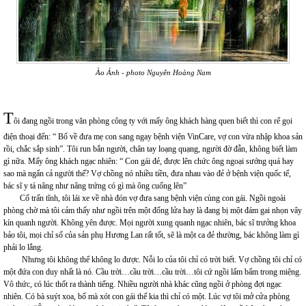
Ào Ảnh - photo Nguyễn Hoàng Nam
T
ôi đang ngồi trong văn phòng công ty với mấy ông khách hàng quen biết thì con rể gọi
điện thoại đến: “ Bố về đưa mẹ con sang ngay bệnh viện VinCare, vợ con vừa nhập khoa sản
rồi, chắc sắp sinh”. Tôi run bắn người, chân tay loạng quạng, người đờ đẫn, không biết làm
gì nữa. Mấy ông khách ngạc nhiên: “ Con gái đẻ, được lên chức ông ngoại sướng quá hay
sao mà ngẩn cả người thế? Vợ chồng nó nhiều tiền, đưa nhau vào đẻ ở bệnh viện quốc tế,
bác sĩ y tá nâng như nâng trứng có gì mà ông cuống lên”
Cố trấn tĩnh, tôi lái xe về nhà đón vợ đưa sang bệnh viện cùng con gái. Ngồi ngoài
phòng chờ mà tôi cảm thấy như ngồi trên một đống lửa hay là đang bị một đám gai nhọn vây
kín quanh người. Không yên được. Mọi người xung quanh ngạc nhiên, bác sĩ trưởng khoa
bảo tôi, mọi chỉ số của sản phụ Hương Lan rất tốt, sẽ là một ca đẻ thường, bác không làm gì
phải lo lắng.
Nhưng tôi không thể không lo được. Nỗi lo của tôi chỉ có trời biết. Vợ chồng tôi chỉ có
một đứa con duy nhất là nó. Cầu trời…cầu trời…cầu trời…tôi cứ ngồi lẩm bẩm trong miệng.
Vô thức, có lúc thốt ra thành tiếng. Nhiều người nhà khác cũng ngồi ở phòng đợi ngạc
nhiên. Có bà suýt xoa, bố mà xót con gái thế kia thì chỉ có một. Lúc vợ tôi mở cửa phòng