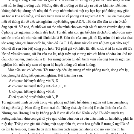
Nhưng không vì thế mà nỗi giày vò của tôi bớt đi. Trong lòng tôi lúc nào cũng cào cấu
một nỗi lo lắng thường trực. Những điều dị thường có thể xảy ra bất cứ khi nào. Đến lúc
không thể chịu đựng nổi nữa, thì tôi chợt nhớ mình có một tay bạn học phổ thông nay giáo
sư bác sĩ khá nổi tiếng, chủ một bệnh viện có cả phòng xét nghiệm ADN. Tôi lên mạng đọc
một số thông tin về việc xét nghiệm huyết thống qua ADN. Tôi kín đáo đến tư vấn ở chỗ
ông bạn cũ. Về nhà, tôi nhổ vài sợi tóc của mình cho vào một cái túi ninon chuyên dụng xin
ở phòng xét nghiệm rồi đánh dấu là A. Tôi đến nhà con gái bế cháu đi chơi rồi nhổ trộm mấy
sợi tóc tơ của nó, cho vào túi đánh dấu là B. Còn tóc của con gái, tôi lấy trộm khi nó vừa chải
tóc xong bằng cái lược cuốn lô, đánh dấu là C. Lấy được tóc của con rể (hay giai đây- nghĩ
đến tôi đã run bần bật) công phu hơn. Tôi phải giả vờ nhiều lần đến chơi, ở lại ăn cơm rồi lừa
lúc nó vừa tắm xong, tôi lẻn vào toa lét, nhặt mấy sợi vương trên cái khăn nó vừa lau khô tóc
đầu, cho vào túi, đánh dấu là D. Tôi mang cả bốn túi đến bệnh viện của ông bạn đề nghị xét
nghiệm bốn mẫu này xem có quan hệ huyết thống với nhau không.
Một tuần sau có kết quả. Tôi trực tiếp đến lấy, mang về văn phòng mình, đóng cửa lại,
bóc phong bì đựng kết quả xét nghiệm. Kết luận như sau:
-A có quan hệ huyết thống với B, D.
-B có quan hệ huyết thống với cả A, C, D.
-C có quan hệ huyết thống với B.
-D có quan hệ huyết thống với A, B.
Tôi ngồi một mình cả buổi trong văn phòng mới hiểu hết được ý nghĩa kết luận của phòng
thí nghiệm là gì. Nam đúng là con trai tôi. Thằng cháu ấy đích thị là cháu đích tôn của tôi.
Nhưng con Hương Lan lại không phải là con đẻ của tôi! Khốn kiếp! Tôi đấm mạnh tay
xuống mặt bàn, đứa con gái tôi yêu quí, chăm bẵm hơn cả bản thân mình thì lại không phải là
ruột thịt. Thằng con giai tôi không một ngày nhìn tới, chưa bao giờ dù là trong ý nghĩ là nó
có tồn tại trên đời, thậm chí đã định tìm mọi cách ngăn cản không cho nó vào nhà thì lại