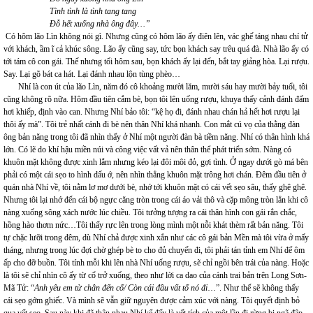
Tình tình là tình tang tang
Đỗ hết xuống nhà ông đây…”
Có hôm lão Lìn không nói gì. Nhưng cũng có hôm lão ấy điên lên, vác ghế táng nhau chí tử
với khách, ầm ĩ cả khúc sông. Lão ấy cũng say, tức bọn khách say trêu quá đà. Nhà lão ấy có
tới tám cô con gái. Thế nhưng tối hôm sau, bọn khách ấy lại đến, bắt tay giảng hòa. Lại rượu.
Say. Lại gõ bát ca hát. Lại đánh nhau lộn tùng phèo…
Nhí là con út của lão Lìn, năm đó cô khoảng mười lăm, mười sáu hay mười bảy tuổi, tôi
cũng không rõ nữa. Hôm đầu tiên cắm bè, bọn tôi lên uống rượu, khuya thấy cảnh đánh đấm
hơi khiếp, định vào can. Nhưng Nhí bảo tôi: “kệ họ đi, đánh nhau chán hả hết hơi rượu lại
thôi ấy mà”. Tôi trẻ nhất cánh đi bè nên thân Nhí khá nhanh. Con mắt cú vọ của thằng đàn
ông bản năng trong tôi đã nhìn thấy ở Nhí một người đàn bà tiềm năng. Nhí có thân hình khá
lớn. Có lẽ do khí hậu miền núi và công việc vất vả nên thân thể phát triển sớm. Nàng có
khuôn mặt không được xinh lắm nhưng kéo lại đôi môi đỏ, gợi tình. Ở ngay dưới gò má bên
phải có một cái sẹo to hình dấu ớ, nên nhìn thẳng khuôn mặt trông hơi chán. Đêm đầu tiên ở
quán nhà Nhí về, tôi nằm lơ mơ dưới bè, nhớ tới khuôn mặt có cái vết sẹo sâu, thấy ghê ghê.
Nhưng tôi lại nhớ đến cái bộ ngực căng tròn trong cái áo vải thô và cặp mông tròn lẳn khi cô
nàng xuống sông xách nước lúc chiều. Tôi tưởng tượng ra cái thân hình con gái rắn chắc,
hồng hào thơm nức…Tôi thấy rực lên trong lòng mình một nỗi khát thèm rất bản năng. Tôi
tự chặc lưỡi trong đêm, dù Nhí chả được xinh xắn như các cô gái bản Mền mà tôi vừa ở mấy
tháng, nhưng trong lúc đợi chờ ghép bè to cho đủ chuyến đi, tôi phải tán tỉnh em Nhí để ôm
ấp cho đỡ buồn. Tôi tính mỗi khi lên nhà Nhí uống rượu, sẽ chỉ ngồi bên trái của nàng. Hoặc
là tôi sẽ chỉ nhìn cô ấy từ cổ trở xuống, theo như lời ca dao của cánh trai bản trên Long Sơn-
Mã Tử: “
Anh yêu em từ chân đến cổ/ Còn cái đầu vất tổ nó đi
…”. Như thế sẽ không thấy
cái sẹo gớm ghiếc. Và mình sẽ vẫn giữ nguyên được cảm xúc với nàng. Tôi quyết định bỏ