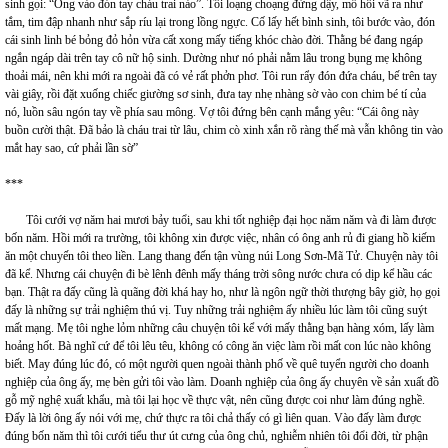
sinh gọi: “Ông vào đón tay cháu trai nào”. Tôi loạng choạng đứng dậy, mồ hôi vã ra như
tắm, tim đập nhanh như sắp ríu lại trong lồng ngực. Cố lấy hết bình sinh, tôi bước vào, đón
cái sinh linh bé bỏng đỏ hỏn vừa cất xong mấy tiếng khóc chào đời. Thằng bé đang ngáp
ngắn ngáp dài trên tay cô nữ hộ sinh. Dường như nó phải nằm lâu trong bụng mẹ không
thoải mái, nên khi mới ra ngoài đã có vẻ rất phởn phơ. Tôi run rẩy đón đứa cháu, bế trên tay
vài giây, rồi đặt xuống chiếc giường sơ sinh, đưa tay nhẹ nhàng sờ vào con chim bé tí của
nó, luồn sâu ngón tay về phía sau mông. Vợ tôi đứng bên cạnh mắng yêu: “Cái ông này
buồn cười thật. Đã bảo là cháu trai từ lâu, chim cò xinh xắn rõ ràng thế mà vẫn không tin vào
mắt hay sao, cứ phải lần sờ”
***
Tôi cưới vợ năm hai mươi bảy tuổi, sau khi tốt nghiệp đại học năm năm và đi làm được
bốn năm. Hồi mới ra trường, tôi không xin được việc, nhân có ông anh rủ đi giang hồ kiếm
ăn một chuyến tôi theo liền. Lang thang đến tận vùng núi Long Sơn-Mã Tử. Chuyện này tôi
đã kể. Nhưng cái chuyện đi bè lênh đênh mấy tháng trời sông nước chưa có dịp kể hầu các
bạn. Thật ra đấy cũng là quãng đời khá hay ho, như là ngôn ngữ thời thượng bây giờ, họ gọi
đấy là những sự trải nghiệm thú vị. Tuy những trải nghiệm ấy nhiều lúc làm tôi cũng suýt
mất mạng. Mẹ tôi nghe lỏm những câu chuyện tôi kể với mấy thằng bạn hàng xóm, lấy làm
hoảng hốt. Bà nghĩ cứ để tôi lêu têu, không có công ăn việc làm rồi mất con lúc nào không
biết. May đúng lúc đó, có một người quen ngoài thành phố về quê tuyển người cho doanh
nghiệp của ông ấy, mẹ bèn gửi tôi vào làm. Doanh nghiệp của ông ấy chuyên về sản xuất đồ
gỗ mỹ nghệ xuất khẩu, mà tôi lại học về thực vật, nên cũng được coi như làm đúng nghề.
Đấy là lời ông ấy nói với mẹ, chứ thực ra tôi chả thấy có gì liên quan. Vào đấy làm được
đúng bốn năm thì tôi cưới tiểu thư út cưng của ông chủ, nghiễm nhiên tôi đổi đời, từ phận