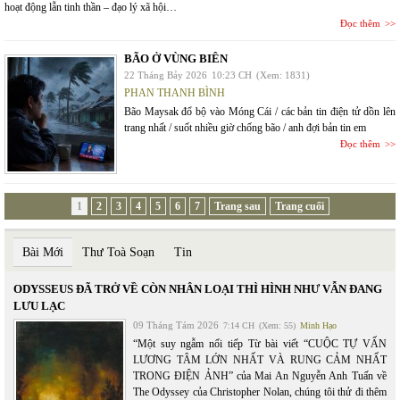
hoạt động lẫn tinh thần – đạo lý xã hội…
Đọc thêm
BÃO Ở VÙNG BIÊN
22 Tháng Bảy 2026
10:23 CH
(Xem: 1831)
PHAN THANH BÌNH
Bão Maysak đổ bộ vào Móng Cái / các bản tin điện tử dồn lên
trang nhất / suốt nhiều giờ chống bão / anh đợi bản tin em
Đọc thêm
1
2
3
4
5
6
7
Trang sau
Trang cuối
Bài Mới
Thư Toà Soạn
Tin
ODYSSEUS ĐÃ TRỞ VỀ CÒN NHÂN LOẠI THÌ HÌNH NHƯ VẪN ĐANG
LƯU LẠC
09 Tháng Tám 2026
7:14 CH
(Xem: 55)
Minh Hạo
“Một suy ngẫm nối tiếp Từ bài viết “CUỘC TỰ VẤN
LƯƠNG TÂM LỚN NHẤT VÀ RUNG CẢM NHẤT
TRONG ĐIỆN ẢNH” của Mai An Nguyễn Anh Tuấn về
The Odyssey của Christopher Nolan, chúng tôi thử đi thêm