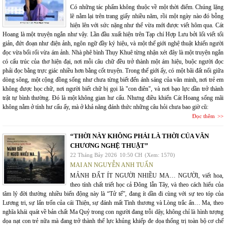
Có những tác phẩm không thuộc về một thời điểm. Chúng lặng
lẽ nằm lại trên trang giấy nhiều năm, rồi một ngày nào đó bỗng
hiện lên với sức nặng như thể vừa mới được viết hôm qua. Cát
Hoang là một truyện ngắn như vậy. Lần đầu xuất hiện trên Tạp chí Hợp Lưu bởi lối viết tối
giản, đứt đoạn như điện ảnh, ngôn ngữ đầy ký hiệu, và một thế giới nghệ thuật khiến người
đọc vừa bối rối vừa ám ảnh. Nhà phê bình Thụy Khuê từng nhận xét đây là một truyện ngắn
có cấu trúc của thơ hiện đại, nơi mỗi câu chữ đều trở thành một ám hiệu, buộc người đọc
phải đọc bằng trực giác nhiều hơn bằng cốt truyện. Trong thế giới ấy, có một bãi đất nổi giữa
dòng sông, một cộng đồng sống như chưa từng biết đến ánh sáng của văn minh, nơi trẻ em
không được học chữ, nơi người biết chữ bị gọi là "con điên", và nơi bạo lực dần trở thành
trật tự bình thường. Đó là một không gian hư cấu. Nhưng điều khiến Cát Hoang sống mãi
không nằm ở tính hư cấu ấy, mà ở khả năng đánh thức những câu hỏi chưa bao giờ cũ:
Đọc thêm
“THỜI NÀY KHÔNG PHẢI LÀ THỜI CỦA VĂN
CHƯƠNG NGHỆ THUẬT”
22 Tháng Bảy 2026
10:50 CH
(Xem: 1570)
MAI AN NGUYỄN ANH TUẤN
MẢNH ĐẤT ÍT NGƯỜI NHIỀU MA… NGƯỜI, viết hoa,
theo tính chất triết học cả Đông lẫn Tây, và theo cách hiểu của
tâm lý đời thường nhiều biến động này là “Tử tế”, đang ít dần đi cùng với sự teo tóp của
Lương tri, sự lẩn trốn của cái Thiện, sự đánh mất Tình thương và Lòng trắc ẩn… Ma, theo
nghĩa khái quát về bản chất Ma Quỷ trong con người đang trỗi dậy, không chỉ là hình tượng
dọa nạt con trẻ nữa mà đang trở thành thế lực khủng khiếp đe dọa thống trị toàn bộ cơ chế