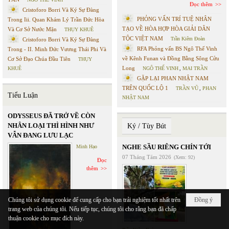
Đọc thêm
Cristoforo Borri Và Ký Sự Đàng
PHỎNG VẤN TRÍ TUỆ NHÂN
Trong Iii. Quan Khám Lý Trần Đức Hòa
TẠO VỀ HÒA HỢP HÒA GIẢI DÂN
Và Cơ Sở Nước Mặn
THỤY KHUÊ
TỘC VIỆT NAM
Trần Kiêm Đoàn
Cristoforo Borri Và Ký Sự Đàng
RFA Phỏng vấn BS Ngô Thế Vinh
Trong - II. Minh Đức Vương Thái Phi Và
về Kênh Funan và Đồng Bằng Sông Cửu
Cơ Sở Đạo Chúa Đầu Tiên
THỤY
Long
KHUÊ
NGÔ THẾ VINH
,
MAI TRẦN
GẶP LẠI PHAN NHẬT NAM
TRÊN QUỐC LỘ 1
TRẦN VŨ
,
PHAN
Tiểu Luận
NHẬT NAM
ODYSSEUS ĐÃ TRỞ VỀ CÒN
NHÂN LOẠI THÌ HÌNH NHƯ
Ký / Tùy Bút
VẪN ĐANG LƯU LẠC
NGHE SẦU RIÊNG CHÍN TỚI
Minh Hạo
07 Tháng Tám 2026
(Xem: 92)
Đọc
thêm
Chúng tôi sử dụng cookie để cung cấp cho bạn trải nghiệm tốt nhất trên
Đồng ý
trang web của chúng tôi. Nếu tiếp tục, chúng tôi cho rằng bạn đã chấp
thuận cookie cho mục đích này.