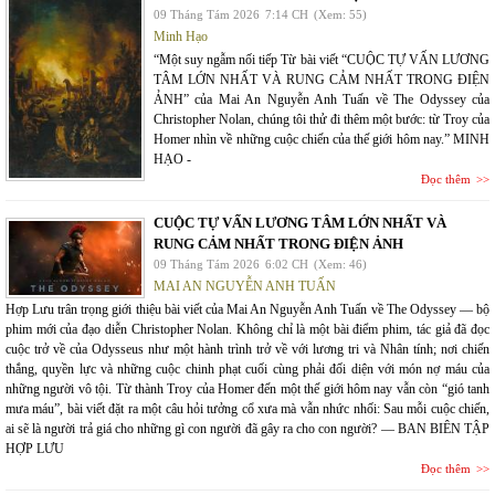
09 Tháng Tám 2026
7:14 CH
(Xem: 55)
Minh Hạo
“Một suy ngẫm nối tiếp Từ bài viết “CUỘC TỰ VẤN LƯƠNG
TÂM LỚN NHẤT VÀ RUNG CẢM NHẤT TRONG ĐIỆN
ẢNH” của Mai An Nguyễn Anh Tuấn về The Odyssey của
Christopher Nolan, chúng tôi thử đi thêm một bước: từ Troy của
Homer nhìn về những cuộc chiến của thế giới hôm nay.” MINH
HẠO -
Đọc thêm
CUỘC TỰ VẤN LƯƠNG TÂM LỚN NHẤT VÀ
RUNG CẢM NHẤT TRONG ĐIỆN ẢNH
09 Tháng Tám 2026
6:02 CH
(Xem: 46)
MAI AN NGUYỄN ANH TUẤN
Hợp Lưu trân trọng giới thiệu bài viết của Mai An Nguyễn Anh Tuấn về The Odyssey — bộ
phim mới của đạo diễn Christopher Nolan. Không chỉ là một bài điểm phim, tác giả đã đọc
cuộc trở về của Odysseus như một hành trình trở về với lương tri và Nhân tính; nơi chiến
thắng, quyền lực và những cuộc chinh phạt cuối cùng phải đối diện với món nợ máu của
những người vô tội. Từ thành Troy của Homer đến một thế giới hôm nay vẫn còn “gió tanh
mưa máu”, bài viết đặt ra một câu hỏi tưởng cổ xưa mà vẫn nhức nhối: Sau mỗi cuộc chiến,
ai sẽ là người trả giá cho những gì con người đã gây ra cho con người? — BAN BIÊN TẬP
HỢP LƯU
Đọc thêm