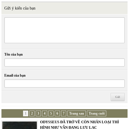
Gửi ý kiến của bạn
Tên của bạn
Email của bạn
1
2
3
4
5
6
7
Trang sau
Trang cuối
ODYSSEUS ĐÃ TRỞ VỀ CÒN NHÂN LOẠI THÌ
HÌNH NHƯ VẪN ĐANG LƯU LẠC