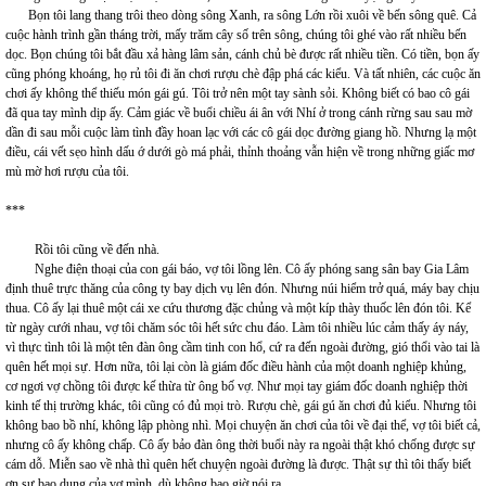
Bọn tôi lang thang trôi theo dòng sông Xanh, ra sông Lớn rồi xuôi về bến sông quê. Cả
cuộc hành trình gần tháng trời, mấy trăm cây số trên sông, chúng tôi ghé vào rất nhiều bến
dọc. Bọn chúng tôi bắt đầu xả hàng lâm sản, cánh chủ bè được rất nhiều tiền. Có tiền, bọn ấy
cũng phóng khoáng, họ rủ tôi đi ăn chơi rượu chè đập phá các kiểu. Và tất nhiên, các cuộc ăn
chơi ấy không thể thiếu món gái gú. Tôi trở nên một tay sành sỏi. Không biết có bao cô gái
đã qua tay mình dịp ấy. Cảm giác về buổi chiều ái ân với Nhí ở trong cánh rừng sau sau mờ
dần đi sau mỗi cuộc làm tình đầy hoan lạc với các cô gái dọc đường giang hồ. Nhưng lạ một
điều, cái vết sẹo hình dấu ớ dưới gò má phải, thỉnh thoảng vẫn hiện về trong những giấc mơ
mù mờ hơi rượu của tôi.
***
Rồi tôi cũng về đến nhà.
Nghe điện thoại của con gái báo, vợ tôi lồng lên. Cô ấy phóng sang sân bay Gia Lâm
định thuê trực thăng của công ty bay dịch vụ lên đón. Nhưng núi hiểm trở quá, máy bay chịu
thua. Cô ấy lại thuê một cái xe cứu thương đặc chủng và một kíp thày thuốc lên đón tôi. Kể
từ ngày cưới nhau, vợ tôi chăm sóc tôi hết sức chu đáo. Làm tôi nhiều lúc cảm thấy áy náy,
vì thực tình tôi là một tên đàn ông cầm tinh con hổ, cứ ra đến ngoài đường, gió thổi vào tai là
quên hết mọi sự. Hơn nữa, tôi lại còn là giám đốc điều hành của một doanh nghiệp khủng,
cơ ngơi vợ chồng tôi được kế thừa từ ông bố vợ. Như mọi tay giám đốc doanh nghiệp thời
kinh tế thị trường khác, tôi cũng có đủ mọi trò. Rượu chè, gái gú ăn chơi đủ kiểu. Nhưng tôi
không bao bồ nhí, không lập phòng nhì. Mọi chuyện ăn chơi của tôi về đại thể, vợ tôi biết cả,
nhưng cô ấy không chấp. Cô ấy bảo đàn ông thời buổi này ra ngoài thật khó chống được sự
cám dỗ. Miễn sao về nhà thì quên hết chuyện ngoài đường là được. Thật sự thì tôi thấy biết
ơn sự bao dung của vợ mình, dù không bao giờ nói ra.