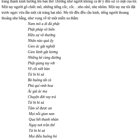
trang thành kính hướng lên ban thờ. Dường như người không cả để ý đến sự có mặt của tôi.
Một tay người gõ chiếc mõ, những tiếng cốc, cốc…nho nhỏ, nhẹ nhõm. Một tay mẹ tôi đặt
trước ngực vừa lần một cái tràng hạt nhỏ. Mẹ tôi đều đều cầu kinh, tiếng người thoang
thoảng nhẹ bẫng, như vọng về từ một miền xa thẳm:
Nam mô a di đà phật
Phật pháp vô biên
Hữu sự vô thường
Nhân nào quả ấy
Gieo ác gặt nghiệt
Gieo lành gặt lương
Những kẻ cùng đường
Phật giang tay vớt
Về cõi niết bàn
Từ bi hỉ xả
Bỏ buông tất cả
Phú quí vinh hoa
Ác giả ác ma
Chuyện đời vay trả
Từ bi hỉ xả
Tâm sẽ được an
Mọi nỗi gian nan
Qua hết thanh nhàn
Ngay nơi trần thế
Từ bi hỉ xả
Mọi điều buông bỏ