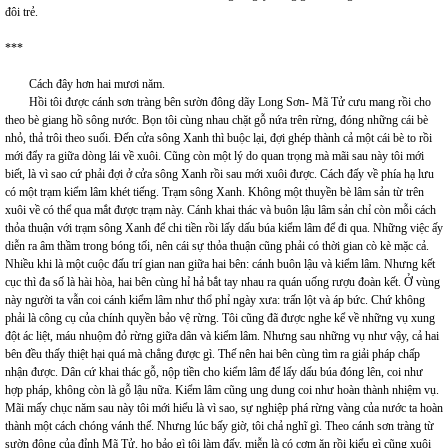
đôi trẻ.
***
Cách đây hơn hai mươi năm.
Hồi tôi được cánh sơn tràng bên sườn đông dãy Long Sơn- Mã Tử cưu mang rồi cho
theo bè giang hồ sông nước. Bọn tôi cùng nhau chặt gỗ nứa trên rừng, đóng những cái bè
nhỏ, thả trôi theo suối. Đến cửa sông Xanh thì buộc lại, đợi ghép thành cả một cái bè to rồi
mới đẩy ra giữa dòng lái về xuôi. Cũng còn một lý do quan trọng mà mãi sau này tôi mới
biết, là vì sao cứ phải đợi ở cửa sông Xanh rồi sau mới xuôi được. Cách đấy về phía hạ lưu
có một trạm kiểm lâm khét tiếng. Trạm sông Xanh. Không một thuyền bè lâm sản từ trên
xuôi về có thể qua mắt được trạm này. Cánh khai thác và buôn lậu lâm sản chỉ còn mỗi cách
thỏa thuận với trạm sông Xanh để chi tiền rồi lấy dấu búa kiểm lâm để đi qua. Những việc ấy
diễn ra âm thầm trong bóng tối, nên cái sự thỏa thuận cũng phải có thời gian cò kè mặc cả.
Nhiều khi là một cuộc đấu trí gian nan giữa hai bên: cánh buôn lậu và kiểm lâm. Nhưng kết
cục thì đa số là hài hòa, hai bên cùng hỉ hả bắt tay nhau ra quán uống rượu đoàn kết. Ở vùng
này người ta vẫn coi cánh kiểm lâm như thổ phỉ ngày xưa: trấn lột và áp bức. Chứ không
phải là công cụ của chính quyền bảo vệ rừng. Tôi cũng đã được nghe kể về những vụ xung
đột ác liệt, máu nhuộm đỏ rừng giữa dân và kiểm lâm. Nhưng sau những vụ như vậy, cả hai
bên đều thấy thiệt hại quá mà chẳng được gì. Thế nên hai bên cùng tìm ra giải pháp chấp
nhận được. Dân cứ khai thác gỗ, nộp tiền cho kiểm lâm để lấy dấu búa đóng lên, coi như
hợp pháp, không còn là gỗ lậu nữa. Kiểm lâm cũng ung dung coi như hoàn thành nhiệm vụ.
Mãi mấy chục năm sau này tôi mới hiểu là vì sao, sự nghiệp phá rừng vàng của nước ta hoàn
thành một cách chóng vánh thế. Nhưng lúc bấy giờ, tôi chả nghĩ gì. Theo cánh sơn tràng từ
sườn đông của đỉnh Mã Tử, họ bảo gì tôi làm đấy, miễn là có cơm ăn rồi kiểu gì cũng xuôi