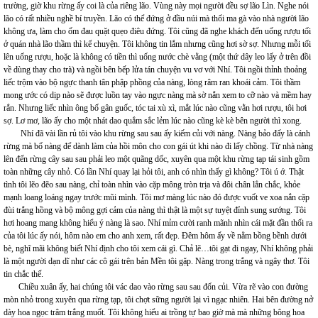
trường, giờ khu rừng ấy coi là của riêng lão. Vùng này mọi người đều sợ lão Lìn. Nghe nói
lão có rất nhiều nghề bí truyền. Lão có thể đứng ở đầu núi mà thổi ma gà vào nhà người lão
không ưa, làm cho ốm đau quặt quẹo điêu đứng. Tôi cũng đã nghe khách đến uống rượu tối
ở quán nhà lão thầm thì kể chuyện. Tôi không tin lắm nhưng cũng hơi sờ sợ. Nhưng mỗi tối
lên uống rượu, hoặc là không có tiền thì uống nước chè vằng (một thứ dây leo lấy ở trên đồi
về dùng thay cho trà) và ngồi bên bếp lửa tán chuyện vu vơ với Nhí. Tôi ngồi thỉnh thoảng
liếc trộm vào bộ ngực thanh tân phập phồng của nàng, lòng râm ran khoái cảm. Tôi thầm
mong ước có dịp nào sẽ được luồn tay vào ngực nàng mà sờ nắn xem to cỡ nào và mềm hay
rắn. Nhưng liếc nhìn ông bố gân guốc, tóc tai xù xì, mắt lúc nào cũng vằn hơi rượu, tôi hơi
sợ. Lơ mơ, lão ấy cho một nhát dao quắm sắc lẻm lúc nào cũng kè kè bên người thì xong.
Nhí đã vài lần rủ tôi vào khu rừng sau sau ấy kiếm củi với nàng. Nàng bảo đấy là cánh
rừng mà bố nàng để dành làm của hồi môn cho con gái út khi nào đi lấy chồng. Từ nhà nàng
lên đến rừng cây sau sau phải leo một quãng dốc, xuyên qua một khu rừng tạp tái sinh gồm
toàn những cây nhỏ. Có lần Nhí quay lại hỏi tôi, anh có nhìn thấy gì không? Tôi ú ớ. Thật
tình tôi lẽo đẽo sau nàng, chỉ toàn nhìn vào cặp mông tròn trịa và đôi chân lẳn chắc, khỏe
mạnh loang loáng ngay trước mũi mình. Tôi mơ màng lúc nào đó được vuốt ve xoa nắn cặp
đùi trắng hồng và bộ mông gợi cảm của nàng thì thật là một sự tuyệt đỉnh sung sướng. Tôi
hơi hoang mang không hiểu ý nàng là sao. Nhí mỉm cười ranh mãnh nhìn cái mặt đần thối ra
của tôi lúc ấy nói, hôm nào em cho anh xem, rất đẹp. Đêm hôm ấy về nằm bồng bềnh dưới
bè, nghĩ mãi không biết Nhí định cho tôi xem cái gì. Chả lẽ…tôi gạt đi ngay, Nhí không phải
là một người dạn dĩ như các cô gái trên bản Mền tôi gặp. Nàng trong trắng và ngây thơ. Tôi
tin chắc thế.
Chiều xuân ấy, hai chúng tôi vác dao vào rừng sau sau đốn củi. Vừa rẽ vào con đường
mòn nhỏ trong xuyên qua rừng tạp, tôi chợt sững người lại vì ngạc nhiên. Hai bên đường nở
dày hoa ngọc trâm trắng muốt. Tôi không hiểu ai trồng tự bao giờ mà mà những bông hoa