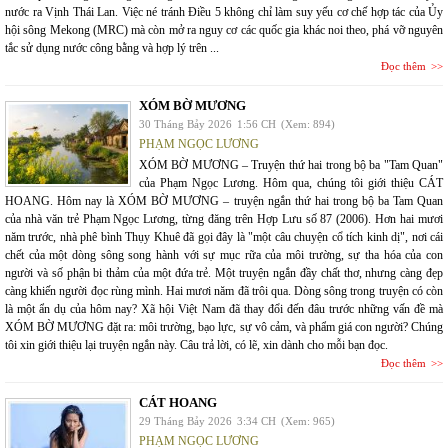
nước ra Vịnh Thái Lan. Việc né tránh Điều 5 không chỉ làm suy yếu cơ chế hợp tác của Ủy
hội sông Mekong (MRC) mà còn mở ra nguy cơ các quốc gia khác noi theo, phá vỡ nguyên
tắc sử dụng nước công bằng và hợp lý trên ...
Đọc thêm
XÓM BỜ MƯƠNG
30 Tháng Bảy 2026
1:56 CH
(Xem: 894)
PHẠM NGỌC LƯƠNG
XÓM BỜ MƯƠNG – Truyện thứ hai trong bộ ba "Tam Quan"
của Phạm Ngọc Lương. Hôm qua, chúng tôi giới thiệu CÁT
HOANG. Hôm nay là XÓM BỜ MƯƠNG – truyện ngắn thứ hai trong bộ ba Tam Quan
của nhà văn trẻ Phạm Ngọc Lương, từng đăng trên Hợp Lưu số 87 (2006). Hơn hai mươi
năm trước, nhà phê bình Thụy Khuê đã gọi đây là "một câu chuyện cổ tích kinh dị", nơi cái
chết của một dòng sông song hành với sự mục rữa của môi trường, sự tha hóa của con
người và số phận bi thảm của một đứa trẻ. Một truyện ngắn đầy chất thơ, nhưng càng đẹp
càng khiến người đọc rùng mình. Hai mươi năm đã trôi qua. Dòng sông trong truyện có còn
là một ẩn dụ của hôm nay? Xã hội Việt Nam đã thay đổi đến đâu trước những vấn đề mà
XÓM BỜ MƯƠNG đặt ra: môi trường, bạo lực, sự vô cảm, và phẩm giá con người? Chúng
tôi xin giới thiệu lại truyện ngắn này. Câu trả lời, có lẽ, xin dành cho mỗi bạn đọc.
Đọc thêm
CÁT HOANG
29 Tháng Bảy 2026
3:34 CH
(Xem: 965)
PHẠM NGỌC LƯƠNG