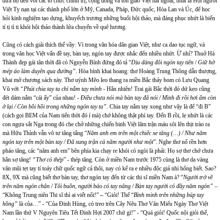
đưa họ đến với các tổ chức chính trị, cộng đồng và tôn giáo Việt hải ngoại, nhất là Hội người
Việt Tỵ nạn tại các thành phố lớn ở Mỹ, Canada, Pháp, Đức quốc, Hòa Lan và Úc, để học
hỏi kinh nghiệm tạo dựng, khuyếch trương những buổi hội thảo, mà đáng phục nhứt là biến
tí tị tì ti khói hội thảo thành lửa chuyển về quê hương.
Cũng có cách giải thích thế vầy: Vì trong văn hóa dân gian Việt, như ca dao tục ngữ, và
trong văn học Việt vấn đề tay, bàn tay, ngón tay được nhắc đến nhiều nhứt. Ừ nhỉ? Thuở Hà
Thành đẹp gái tân thời đã có Nguyễn Bính đứng đó tả “
Dịu dàng đôi ngón tay tiên
/
Giữ hờ
mép áo làm duyên qua đường”
. Hòa bình khai hoang: thơ Hoàng Trung Thông dẫn thượng,
khai mở chương sách này. Thơ uýnh Mẽo leo thang ra miền Bắc thảy bom có Lưu Quang
Vũ với
“Phút chia tay ta chỉ nắm tay mình -
Hẳn nhiên! Trai gái Bắc thời đó dứ kẹo cũng
đét dám nắm “cái ấy” của nhau!
- Điều chưa nói mà bàn tay đã nói / Mình đi rồi hơi ấm còn
ở lại / Còn bồi hồi trong những ngón tay ta”.
Chia tay nắm tay xong như vậy là để “đi B”
(cách gọi BEM của Nam tiến thời đó í mà) chớ không thật phí tay. Đến B rồi, lẹ nhứt là các
con ngựa sắt Nga trong đó che chở những chiến binh Việt lâm trận máu sôi lên thịt trào ra
mà Hữu Thỉnh vẫn vô tư tâng tẩng “
Năm anh em trên một chiếc xe tăng (…) / Như năm
ngón tay trên một bàn tay / Đã xung trận cả năm người như một
”. Nghe thơ nổ rền hơn
pháo tăng, các “năm anh em” bên phía kia chạy re khói có ngòi là phải: Họ sợ thơ chớ chưa
hẳn sợ tăng!
“Thơ có thép
” - thép tăng. Còn ở miền Nam trước 1975 cùng là thơ da vàng
văn mũi tẹt tay tí toáy chữ quốc ngữ cả thôi, nay có kể ra e nhiều độc giả nhí hổng biết. Sao?
8X, 9X mà cũng biết thơ bàn tay, thơ ngón tay đến từ các thi sĩ miền Nam à? “
Người trở về
trên năm ngón chân / Tôi buồn, người bảo có tay nâng / Bàn tay người có đầy năm ngón” –
“Không Trung niên Thi sĩ thì ai viết nổi!”
–
“Giỏi! Thế “
Bình minh trên những búp tay
hồng”
là của…” - “Của Đinh Hùng, có treo trên Cây Nêu Thơ Văn Miếu Ngày Thơ Việt
Nam lần thứ V Nguyên Tiêu Tết Đinh Hợi 2007 chứ gì!” - “Quá giỏi! Quốc nội giỏi thế,