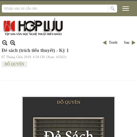
Trước
Sau
Đẻ sách (trích tiểu thuyết) - Kỳ 1
07 Tháng Chín 2018
4:59 CH
(Xem: 43502)
ĐỖ QUYÊN