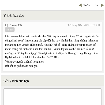
Trước
Sau
Ý kiến bạn đọc
Lý Trường Cát
06 Tháng Năm 2022
6:32 CH
Khách
Làm sao có thể tự mâu thuẫn khi cho “Bàn tay ta làm nên tất cả, Có sức người sỏi đá
cũng thành cơm” là một trong các cặp đôi thơ hay, khi lại than rằng, chúng là hai câu
thơ không nên vợ nên chồng nhất. Hai chữ “tất cả” cũng chẳng có vai trò thách đố
mênh mang bất định cho nhân loại sau hậu, vì bàn tay chỉ có thể làm nên tất cả ở
những xứ "từ tay lên miệng". Tóm lại hai câu thơ ấy của Hoàng Trung Thông chỉ là
lặp lại một cách thô kệch hai câu thơ của Tố Hữu:
Vững tay người chiến sĩ nông thôn
Bắt sỏi đá phải thành sắn gạo.
Gửi ý kiến của bạn