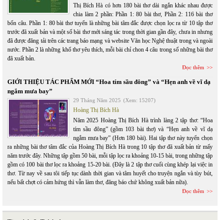
Thị Bích Hà có hơn 180 bài thơ dài ngắn khác nhau được
chia làm 2 phần: Phần 1: 80 bài thơ, Phần 2: 116 bài thơ
bốn câu. Phần 1: 80 bài thơ tuyển là những bài tâm đắc được chọn lọc ra từ 10 tập thơ
trước đã xuất bản và một số bài thơ mới sáng tác trong thời gian gần đây, chưa in nhưng
đã được đăng tải trên các trang báo mạng và website Văn học Nghệ thuật trong và ngoài
nước. Phần 2 là những khổ thơ yêu thích, mỗi bài chỉ chon 4 câu trong số những bài thơ
đã xuất bản.
Đọc thêm
GIỚI THIỆU TÁC PHẨM MỚI “Hoa tím sầu đông” và “Hẹn anh về vĩ dạ
ngắm mưa bay”
29 Tháng Năm 2025
(Xem: 15207)
Hoàng Thị Bích Hà
Năm 2025 Hoàng Thị Bích Hà trình làng 2 tập thơ: “Hoa
tím sầu đông” (gồm 103 bài thơ) và “Hẹn anh về vĩ dạ
ngắm mưa bay” (Hơn 180 bài). Hai tập thơ này tuyển chọn
ra những bài thơ tâm đắc của Hoàng Thị Bích Hà trong 10 tập thơ đã xuất bản từ mấy
năm trước đây. Những tập gồm 50 bài, mỗi tập lọc ra khoảng 10-15 bài, trong những tập
gồm có 100 bài thơ lọc ra khoảng 15-20 bài. (Đây là 2 tập thơ cuối cùng khép lại việc in
thơ. Từ nay về sau tôi tiếp tục dành thời gian và tâm huyết cho truyện ngắn và tùy bút,
nếu bất chợt có cảm hứng thì vẫn làm thơ, đăng báo chứ không xuất bản nữa).
Đọc thêm