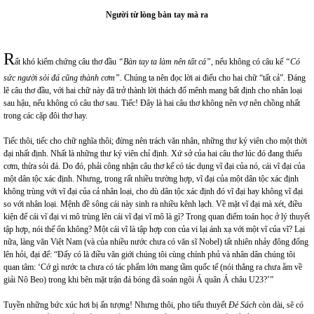
Người từ lòng bàn tay mà ra
R
ất khó kiểm chứng câu thơ đầu
“Bàn tay ta làm nên tất cả”
, nếu không có câu kế
“Có
sức người sỏi đá cũng thành cơm”.
Chúng ta nên đọc lời ai điếu cho hai chữ “tất cả”. Đáng
lẽ câu thơ đầu, với hai chữ này đã trở thành lời thách đố mênh mang bất định cho nhân loại
sau hậu, nếu không có câu thơ sau. Tiếc! Đây là hai câu thơ không nên vợ nên chồng nhất
trong các cặp đôi thơ hay.
Tiếc thôi, tiếc cho chữ nghĩa thôi; đừng nên trách văn nhân, những thư ký viên cho một thời
đại nhất định. Nhất là những thư ký viên chỉ định. Xứ sở của hai câu thơ lúc đó đang thiếu
cơm, thừa sỏi đá. Do đó, phải công nhận câu thơ kế có tác dụng vĩ đại của nó, cái vĩ đại của
một dân tộc xác định. Nhưng, trong rất nhiều trường hợp, vĩ đại của một dân tộc xác định
không trùng với vĩ đại của cả nhân loại, cho dù dân tộc xác định đó vĩ đại hay không vĩ đại
so với nhân loại. Mệnh đề sông cái này sinh ra nhiều kênh lạch. Về mặt vĩ đại mà xét, điều
kiện để cái vĩ đại vi mô trùng lên cái vĩ đại vĩ mô là gì? Trong quan điểm toán học ở lý thuyết
tập hợp, nói thế ổn không? Một cái vĩ là tập hợp con của vi lại ánh xạ với một vĩ của vĩ? Lại
nữa, làng văn Việt Nam (và của nhiều nước chưa có văn sĩ Nobel) tất nhiên nhảy đông đổng
lên hỏi, đại để: “Đấy có là điều văn giới chúng tôi cùng chính phủ và nhân dân chúng tôi
quan tâm: ‘Cớ gì nước ta chưa có tác phẩm lớn mang tầm quốc tế (nói thẳng ra chưa ẵm về
giải Nô Beo) trong khi bên mặt trận đá bóng đã soán ngôi Á quân Á châu U23?’”
Tuyền những bức xúc hơi bị ấn tượng! Nhưng thôi, pho tiểu thuyết
Đẻ Sách
còn dài, sẽ có