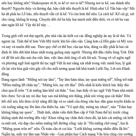
nên hay không nên? Shakespeare ơi ời,
to kể or not to kể
? Nhưng not to kể, sao thành tiểu
thuyết? Nguyên thủy và đương đại, bản chất tiểu thuyết là kể. Hình như Lỗ Tấn bảo vậy! Mà
hà tất phải họ Lỗ bảo, tiểu thuyết vẫn cứ là kể. Và còn hơn thế nữa: Là cách kể. Kể cái gì, xét
cho cùng, không là trọng. Chuyện đời chỉ ba bảy hai mươi mốt điều thôi, và có tới ba vạn
tám ngàn lối kể. Vậy thì kể này…
Trong giới viết xơi thịt người, phe nhà văn ăn lưỡi coi các đồng nghiệp ăn tay là tử thù. Và
ngược lại. Tình thế tệ hơn Việt-Mỹ trước khi bỏ cấm vận. Càng hơn cả Hồi giáo và Mỹ xưa
và nay và muôn đời sau. Theo quy chế cơ thể học của tạo hóa, đúng ra đấy phải là hai cái
đinh ốc liên đới khít khao nhất trong guồng máy người. Nhưng đời đâu chiều lòng Trời. Đời
cứ để lời nói đào mả cha việc làm, việc làm chửi ông cố nội lời nói. Trong vô số ngôn ngữ
và phương ngữ loài người thì tục ngữ Việt là mợ xăng xái nhất trong việc minh họa, lý giải
rồi lại vừa hòa giải vừa gây rối cho mối tương quan bất khả tranh Lưỡi-Tay, Lời nói-Hành
động.
Đang ngon lành
“
Miệng nói tay làm”, “Tay làm hàm nhai, tay quai miệng trễ”, bỗng trở mặt
“Mồm miệng đỡ chân tay”, “Miệng hỏi, tay rứt đùa”. Đểu nhất là
kiểu khích bác thầy dùi
chui qua lỗ trôn
“
Cái miệng làm khổ cái thân.” Sao, bạn thấy rõ tục ngữ Việt Nam nhà mình
hèn chưa: Sợ cái tay nó đục hay sao mà không nói thẳng, phải nói vòng qua cái thân! Hèn
hết chỗ nói, khi đem cả kỹ năng đối lập và so sánh của dòng văn học dân gian truyền khẩu ra
cúi xuống nâng tay lên làm cha thiên hạ: nào “Vỏ quít dày, móng tay nhọn”, nào “Trăm hay
không bằng tay quen”... Thiệt tình, nhân viên thời Bao cấp ở Việt Nam thế kỷ trước cũng
không nịnh thủ trưởng đến vậy! Khen riêng tay chân thôi chưa đủ, lại kéo cái miệng cái lưỡi
ra một nơi, vùi đạp cho mồm miệng hết đường sống: này là
“
Há miệng chờ sung”; kia là
“Miệng quan trôn trẻ” nữa. Ối toàn cầu ơi coi kìa: “Lưỡi không xương nhiều điều lắt léo”.
Ngẫm lại, mấy trự lâm nạn Nhân văn - Giai phẩm hay Cách mạng Văn hóa cũng còn sướng