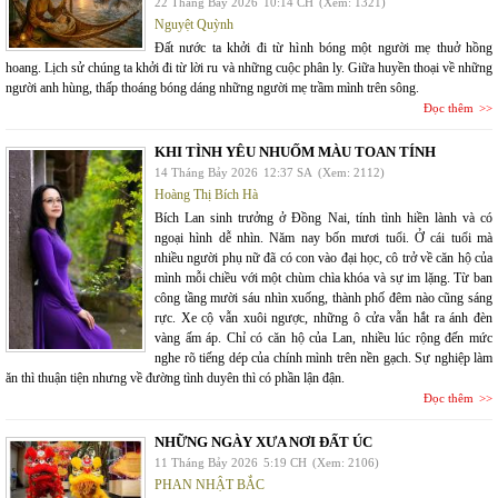
22 Tháng Bảy 2026
10:14 CH
(Xem: 1321)
Nguyệt Quỳnh
Đất nước ta khởi đi từ hình bóng một người mẹ thuở hồng
hoang. Lịch sử chúng ta khởi đi từ lời ru và những cuộc phân ly. Giữa huyền thoại về những
người anh hùng, thấp thoáng bóng dáng những người mẹ trầm mình trên sông.
Đọc thêm
KHI TÌNH YÊU NHUỐM MÀU TOAN TÍNH
14 Tháng Bảy 2026
12:37 SA
(Xem: 2112)
Hoàng Thị Bích Hà
Bích Lan sinh trưởng ở Đồng Nai, tính tình hiền lành và có
ngoại hình dễ nhìn. Năm nay bốn mươi tuổi. Ở cái tuổi mà
nhiều người phụ nữ đã có con vào đại học, cô trở về căn hộ của
mình mỗi chiều với một chùm chìa khóa và sự im lặng. Từ ban
công tầng mười sáu nhìn xuống, thành phố đêm nào cũng sáng
rực. Xe cộ vẫn xuôi ngược, những ô cửa vẫn hắt ra ánh đèn
vàng ấm áp. Chỉ có căn hộ của Lan, nhiều lúc rộng đến mức
nghe rõ tiếng dép của chính mình trên nền gạch. Sự nghiệp làm
ăn thì thuận tiện nhưng về đường tình duyên thì có phần lận đận.
Đọc thêm
NHỮNG NGÀY XƯA NƠI ĐẤT ÚC
11 Tháng Bảy 2026
5:19 CH
(Xem: 2106)
PHAN NHẬT BẮC