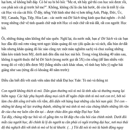
hại hơn, sẽ không biết đáp. Có bé nọ bi bô hỏi: “Mẹ ơi, tới bây giờ thì con học nói được rồi,
con phải nói cái gì trước hở mẹ?”. Không, không chỉ là câu hài hước, đó còn là triết lý của
cái Học và của cái Hỏi. Ở đây, tiếng Việt hình như thú vị hơn tiếng Anh, Pháp, Đức, Úc,
Mỹ, Canada, Nga, Tiệp, Hòa Lan - các nước mà
Đẻ Sách
từng kinh qua thai nghén - ở chỗ
trong những chữ vệ tinh quanh chữ mặt trời Học có một chữ rất trái đất, rất con người: Học
hỏi.
Ôi, những tháng năm không thể nào quên. Nghĩ lại, ứa nước mắt, bạn ạ!
Đẻ Sách
và các bạn
học đầu đội mũ rơm vàng tươi ngực khăn quàng đỏ rực (dù quần áo vá rách, dẫu bùn dơ đất
bẩn nhưng khăn quàng đỏ lúc nào cũng rực một màu nghiêm sạch) và chui xuống những
hầm kèo tránh bom Mỹ, dưới ánh đèn dầu mà học mà hỏi. Trong vòng khoảng 40 năm sau,
không ít người thuộc thế hệ
Đẻ Sách
(trong nước gọi tắt 5X) còn sống (để làm nhiều việc
trong đó có việc) đến được Mỹ (bằng nhiều cách khác nhau, vô tình hay hữu ý) nghe bài
giảng như sau (từng đã có khoảng 40 năm trước):
Điều cần biết đối với sinh viên năm thứ nhất Đại học Yale: Tò mò và thông tri
Con người không thích tò mò. Dân gian thường nói tò mò là tính xấu và thường mang lại
hiểm nguy. Các bậc phụ huynh dùng mọi cách để ngăn chặn tính tò mò nơi con trẻ, bởi nó
làm cho đời sống trở nên rối rắm, đối diện với hàng loạt những câu hỏi nan giải. Trẻ con –
những kẻ đang nỗ lực trưởng thành, những kẻ mà tính tò mò của chúng khiến những lời răn
đe của cha mẹ luôn cần tồn tại – được chào đón gia nhập Đại học Yale.
Tại đây, chúng tiếp tục hỏi và cố gắng tìm ra lời đáp cho câu hỏi của chính mình. Dưới đôi
mắt của người học, đó chính là lý do người ta cần phải có ngôi trường đại học, nơi mọi thái
độ thù nghịch đối với tính tò mò sẽ bị từ khước. (…) Tôi đã nói tò mò là hành động nguy