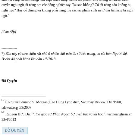
quyền nghi ngờ tài năng nơi các đồng nghiệp tay. Tại sao không? Có tài năng nào không bị
nghi ngờ? Hãy để chúng tôi không phải nâng niu các tác phẩm sinh ra từ thứ tài năng bị nghi
ngờ.”
(Còn tiếp)
-------------
*)
Bản này có sửa chữa rất nhỏ ở nhiều chữ trên đa số các trang, so với bản Người Việt
Books đã phát hành lần đầu 1/5/2018.
Đỗ Quyên
[1]
Co rút từ Edmund S. Morgan; Cao Hùng Lynh dịch, Saturday Review 23/1/1960,
talawas.org 6/3/2007
[2]
Rút gọn Hữu Đạt;
“Phó giáo sư Phan Ngọc: Sự uyên bác và tài hoa”
, vanhoanghean.vn
23/4/2013
ĐỖ QUYÊN