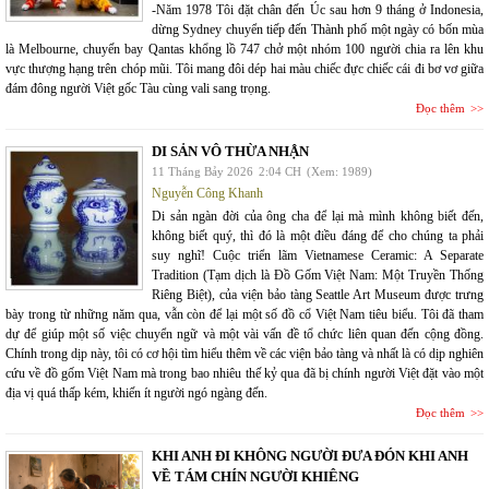
-Năm 1978 Tôi đặt chân đến Úc sau hơn 9 tháng ở Indonesia,
dừng Sydney chuyển tiếp đến Thành phố một ngày có bốn mùa
là Melbourne, chuyến bay Qantas khổng lồ 747 chở một nhóm 100 người chia ra lên khu
vực thượng hạng trên chóp mũi. Tôi mang đôi dép hai màu chiếc đực chiếc cái đi bơ vơ giữa
đám đông người Việt gốc Tàu cùng vali sang trọng.
Đọc thêm
DI SẢN VÔ THỪA NHẬN
11 Tháng Bảy 2026
2:04 CH
(Xem: 1989)
Nguyễn Công Khanh
Di sản ngàn đời của ông cha để lại mà mình không biết đến,
không biết quý, thì đó là một điều đáng để cho chúng ta phải
suy nghĩ! Cuộc triển lãm Vietnamese Ceramic: A Separate
Tradition (Tạm dịch là Đồ Gốm Việt Nam: Một Truyền Thống
Riêng Biệt), của viện bảo tàng Seattle Art Museum được trưng
bày trong từ những năm qua, vẫn còn để lại một số đồ cổ Việt Nam tiêu biểu. Tôi đã tham
dự để giúp một số việc chuyển ngữ và một vài vấn đề tổ chức liên quan đến cộng đồng.
Chính trong dịp này, tôi có cơ hội tìm hiểu thêm về các viện bảo tàng và nhất là có dịp nghiên
cứu về đồ gốm Việt Nam mà trong bao nhiêu thế kỷ qua đã bị chính người Việt đặt vào một
địa vị quá thấp kém, khiến ít người ngó ngàng đến.
Đọc thêm
KHI ANH ĐI KHÔNG NGƯỜI ĐƯA ĐÓN KHI ANH
VỀ TÁM CHÍN NGƯỜI KHIÊNG