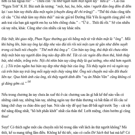
hơn cả hải ngoại rồi!” - “Thưa còn “
Ai nhớ ngàn năm một ngón tay”
nữa ạ?” - Cái của
“Ngựa Trời” K.H. Bùi mới ấn tượng:
“một, hai, ba, bốn, năm / người đàn ông đếm đi đếm
lại / sao bàn tay thiếu đâu một ngón
(chuyên dùng để chỉ trăng)”
- “Thế thì cháu cũng tiến
cử câu
“Chủ nhật làm tay thừa thãi”
mà tác giả trẻ Đường Hải Yến là người cùng phố với
anh trai của bạn gái người em họ xa bên chồng cháu.” – “Ừ ừ... Thôi đủ rồi.” Sẽ còn nhiều
cái tay nữa, khác. Cũng như còn nhiều cái tay khác nữa.
Đặc biệt, khi giao tiếp, Phan Ngọc thường gọi tôi bằng một từ rất thân mật là “ông”. Mỗi
khi hứng lên, bàn tay ông lại đập nhẹ vào đùi tôi rồi nói một cụm từ gần như điểm xuyết
trong cả buổi nói chuyện: “Thế mới thú ông ạ”. Còn bàn tay ông, thú thật tôi chưa nhìn
thấy một bàn tay người đàn ông nào đẹp đến thế. Tất cả các ngón đều thon thả, hình tháp
bút, nhỏ nhắn, trắng trẻo. Nội chỉ nhìn bàn tay cũng thấy là quí tướng, nho nhã hơn người.
(…) Tôi trộm ngắm hai bàn tay đẹp như tháp bút của ông. Tôi thấy ngón trỏ và ngón tay
cái trên bàn tay trái ông mỗi ngày một cháy vàng khè. Ông nói chuyện mà vẫn đốt thuốc
liên tục. Qua hình ảnh của ông, tôi thấy người dính đến “vụ án Nhân Văn” cũng không có
[2]
gì đáng gớm cả.”
Nếu trong chương ăn tay chưa ăn xuể thì ở các chương sau ăn gì bất kể thế nào vẫn có
những cánh tay, những bàn tay, những ngón tay thơ thân thương và bất thần rẽ lối câu xé
hàng chữ chạy ra chào đón quý bạn. Nói sẵn vậy để quý bạn đỡ bất ngờ trước Tay - cái vật
thể năng động nhất, “hồ hởi phấn khởi” nhất của thân thể. Lưỡi miệng, chim bướm gì cũng
thua!
Suỵt! Có thích nghe một câu chuyện nội bộ trong dân viết lách ăn thịt người không? Mà
thôi, kể ra mang tiếng lắm điều. Không kể thì tiếc, nào có cuốn
Đẻ Sách
thứ hai mà kể! Có