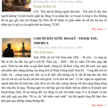
08 Tháng Bảy 2026
7:19 CH
(Xem: 2320)
Hoàng Thị Bích Hà
LTS: "Khi anh đi không người đưa đón – Khi anh về tám chín
người khiêng" là một truyện ngắn lay động về sự phản bội, sự trả giá và lòng vị tha. Không
lên án gay gắt, nhà văn Hoàng Thị Bích Hà để chính số phận nhân vật cất lên bài học về
nhân quả và giá trị của nghĩa tình tào khang. TCHL
Đọc thêm
CÁM ƠN ĐẤT NƯỚC HOA KỲ - THANK YOU,
AMERICA
08 Tháng Bảy 2026
5:41 CH
(Xem: 1948)
Trần Kiêm Đoàn
Sinh 1946, tôi rời Việt Nam năm 1982 – 36 tuổi – và sống tại
Mỹ từ đó cho đến bây giờ ở tuổi 80. Năm nay – 2026 – Mỹ kỷ niệm 250 năm ngày lập
quốc. Nhìn lại bản thân và gia đình mình, chúng tôi đã được sống trên đất nước này ngót
một phần năm chặng đường của dòng lịch sử Hiệp Chủng Quốc Hoa Kỳ. / Càng đến tuổi xế
chiều, rồi... chạng vạng cuộc đời, sự ra đi vĩnh viễn không còn là vấn đề bận tâm như thời
còn trẻ mà chỉ còn lại nỗi ám ảnh tuổi già là “ra đi như thế nào”. Có lúc nghe tin người bạn,
người thân làm ăn kiếm bạc triệu đô la tôi vẫn chúc mừng nhưng với tâm trạng dửng dưng
như mùa thu lá rụng. Nhưng nghe tin một bạn già vừa thảnh thơi an nhiên ra đi nhanh như
khuất bóng chiều, tôi lại mừng đến xúc động và ước chi mình cũng sẽ ra đi nhanh và nhẹ
như giấc ngủ qua đêm. Thì ra, cái “nỗi niềm canh cánh” của đời người cũng đổi thay theo
thời gian qua những chặng đường đời.
Đọc thêm