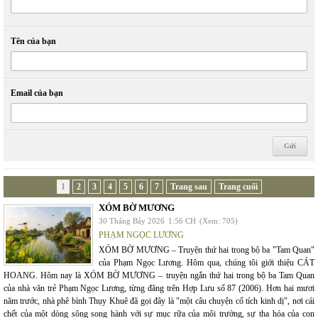
Tên của bạn
Email của bạn
1
2
3
4
5
6
7
Trang sau
Trang cuối
XÓM BỜ MƯƠNG
30 Tháng Bảy 2026
1:56 CH
(Xem: 705)
PHẠM NGỌC LƯƠNG
XÓM BỜ MƯƠNG – Truyện thứ hai trong bộ ba "Tam Quan"
của Phạm Ngọc Lương. Hôm qua, chúng tôi giới thiệu CÁT
HOANG. Hôm nay là XÓM BỜ MƯƠNG – truyện ngắn thứ hai trong bộ ba Tam Quan
của nhà văn trẻ Phạm Ngọc Lương, từng đăng trên Hợp Lưu số 87 (2006). Hơn hai mươi
năm trước, nhà phê bình Thụy Khuê đã gọi đây là "một câu chuyện cổ tích kinh dị", nơi cái
chết của một dòng sông song hành với sự mục rữa của môi trường, sự tha hóa của con