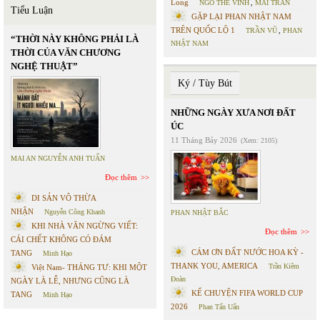
Long
NGÔ THẾ VINH
,
MAI TRẦN
Tiểu Luận
GẶP LẠI PHAN NHẬT NAM
TRÊN QUỐC LỘ 1
TRẦN VŨ
,
PHAN
“THỜI NÀY KHÔNG PHẢI LÀ
NHẬT NAM
THỜI CỦA VĂN CHƯƠNG
NGHỆ THUẬT”
Ký / Tùy Bút
NHỮNG NGÀY XƯA NƠI ĐẤT
ÚC
11 Tháng Bảy 2026
(Xem: 2105)
MAI AN NGUYỄN ANH TUẤN
Đọc thêm
DI SẢN VÔ THỪA
NHẬN
Nguyễn Công Khanh
PHAN NHẬT BẮC
KHI NHÀ VĂN NGỪNG VIẾT:
Đọc thêm
CÁI CHẾT KHÔNG CÓ ĐÁM
CÁM ƠN ĐẤT NƯỚC HOA KỲ -
TANG
Minh Hạo
THANK YOU, AMERICA
Trần Kiêm
Việt Nam- THÁNG TƯ: KHI MỘT
Đoàn
NGÀY LÀ LỄ, NHƯNG CŨNG LÀ
KỂ CHUYỆN FIFA WORLD CUP
TANG
Minh Hạo
2026
Phan Tấn Uẩn