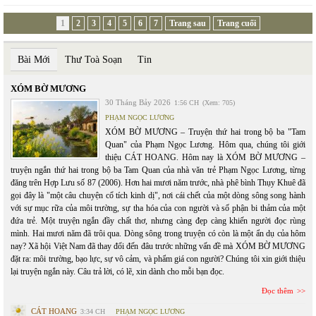
1
2
3
4
5
6
7
Trang sau
Trang cuối
Bài Mới
Thư Toà Soạn
Tin
XÓM BỜ MƯƠNG
30 Tháng Bảy 2026
1:56 CH
(Xem: 705)
PHẠM NGỌC LƯƠNG
XÓM BỜ MƯƠNG – Truyện thứ hai trong bộ ba "Tam
Quan" của Phạm Ngọc Lương. Hôm qua, chúng tôi giới
thiệu CÁT HOANG. Hôm nay là XÓM BỜ MƯƠNG –
truyện ngắn thứ hai trong bộ ba Tam Quan của nhà văn trẻ Phạm Ngọc Lương, từng
đăng trên Hợp Lưu số 87 (2006). Hơn hai mươi năm trước, nhà phê bình Thụy Khuê đã
gọi đây là "một câu chuyện cổ tích kinh dị", nơi cái chết của một dòng sông song hành
với sự mục rữa của môi trường, sự tha hóa của con người và số phận bi thảm của một
đứa trẻ. Một truyện ngắn đầy chất thơ, nhưng càng đẹp càng khiến người đọc rùng
mình. Hai mươi năm đã trôi qua. Dòng sông trong truyện có còn là một ẩn dụ của hôm
nay? Xã hội Việt Nam đã thay đổi đến đâu trước những vấn đề mà XÓM BỜ MƯƠNG
đặt ra: môi trường, bạo lực, sự vô cảm, và phẩm giá con người? Chúng tôi xin giới thiệu
lại truyện ngắn này. Câu trả lời, có lẽ, xin dành cho mỗi bạn đọc.
Đọc thêm
CÁT HOANG
3:34 CH
PHẠM NGỌC LƯƠNG