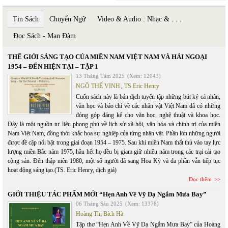
Tin Sách
Chuyển Ngữ
Video & Audio : Nhạc & . . .
Đọc Sách - Mạn Đàm
THẾ GIỚI SÁNG TẠO CỦA MIỀN NAM VIỆT NAM VÀ HẢI NGOẠI
1954 – ĐẾN HIỆN TẠI – TẬP 1
13 Tháng Tám 2025
(Xem: 12043)
NGÔ THẾ VINH
,
TS Eric Henry
Cuốn sách này là bản dịch tuyển tập những bút ký cá nhân,
văn học và báo chí về các nhân vật Việt Nam đã có những
đóng góp đáng kể cho văn học, nghệ thuật và khoa học.
Đây là một nguồn tư liệu phong phú về lịch sử xã hội, văn hóa và chính trị của miền
Nam Việt Nam, đồng thời khắc họa sự nghiệp của từng nhân vật. Phần lớn những người
được đề cập nổi bật trong giai đoạn 1954 – 1975. Sau khi miền Nam thất thủ vào tay lực
lượng miền Bắc năm 1975, hầu hết họ đều bị giam giữ nhiều năm trong các trại cải tạo
cộng sản. Đến thập niên 1980, một số người đã sang Hoa Kỳ và đa phần vẫn tiếp tục
hoạt động sáng tạo.(TS. Eric Henry, dịch giả)
Đọc thêm
GIỚI THIỆU TÁC PHẨM MỚI “Hẹn Anh Về Vỹ Dạ Ngắm Mưa Bay”
06 Tháng Sáu 2025
(Xem: 13378)
Hoàng Thị Bích Hà
Tập thơ “Hẹn Anh Về Vỹ Dạ Ngắm Mưa Bay” của Hoàng