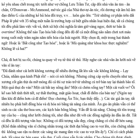
kẻ yêu nhau chết trong tức tưởi như vợ chồng Lưu Trầm Tư, cặp đôi nhà văn ăn tim - ăn
chân, O'Donovan - McAmmond, mớ tóc giả của Nhà thơ-tự-ăn tóc, rồi dương vật âm hộ âm
đạo điểm G của những kẻ hủ hóa đồi trụy, v.v… luôn gào lên: “Trừ những cơ phận trên đất
Pháp lè phè với 35 tiếng một tuần là trường hợp cá biệt giữa nhân loại hiện đại, tất cả chúng
tôi đều phải làm việc vất vả, thời xã hội chủ nghĩa là tám giờ vàng ngọc, thời tư bản là
overtime
! Không thể nào Tạo hóa bất công đến độ để cả một đống não nằm chơi xơi máu
trong suốt mấy trăm ngàn năm tiến hóa của loài người. Hãy chọn đi, một trong hai thành
ngữ: Hoặc là ‘Bất công như Tạo hóa!’, hoặc là ‘Mù quáng như khoa học thực nghiệm!’
Không lẽ cả hai?”
Chà, đi hơi bị xa rồi, chúng ta quay về vụ tử thù tử thủ. Hãy nghe các nhà văn ăn lưỡi nói về
văn sĩ ăn tay:
“Đã đành như cái lưỡi không xương dễ nhiều đường lắt léo sắc sắc không không – Lạy
Chúa, nhầm qua kinh Phật rồi! – nói có nói không. Nhưng cứng cáp uyển chuyển như tay,
xương cốt gân thịt da mỡ móng đủ cả thì sự tráo trở từ những cú trở bàn tay lại thành bão tố.
Một quả thụi đo ván? Một cái bắt tay nồng ấm? Một cú chém sống tay? Một cái vuốt ve? Ôi
kể sao hết tính thời tiết, sự thất thường, mặt giảo hoạt, chất đĩ điếm của bàn tay! (Ngón tay
lắm khi đĩ điếm hơn cả đĩ điếm! Đọc chương Ăn Tóc, bạn thấy đấy...). Các tác giả ăn tay, tất
nhiên họ phải biết đồng hóa và dị hóa nó bằng tài năng của mình. Ăn gio ăn phân vẫn có thể
sinh ra các câu thơ hoa sen, các kịch bản bông hồng. Vấn đề là tài năng. Chúng tôi tôn trọng
tay của họ – cũng như lưỡi chúng tôi, như đầu như đít với các đồng nghiệp ăn đầu ăn đít. Tất
cả đều là đối tượng văn học. Không có đối tượng xấu đẹp, cũng chẳng có chủ đề hèn sang.
(Khổ thân những văn sĩ chứng nhân trong các thời đại bỗng cao to vọt lên, còn chứng nhân
thì không sao rặn ra được các sáng tác mang tầm vóc cao to vọt lên ấy!). Chỉ có cách phản
ánh, lối sáng tác hèn sang, xấu đẹp. Cuối cùng vẫn là tác phẩm. Cho chúng tôi được dành