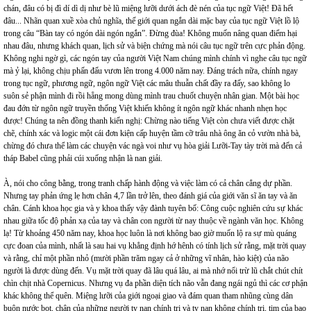
chán, đâu có bị đì dí dì dị như bè lũ miệng lưỡi dưới ách đè nén của tục ngữ Việt! Đã hết
đâu... Nhãn quan xuề xòa chủ nghĩa, thế giới quan ngắn dài mặc bay của tục ngữ Việt lồ lộ
trong câu “Bàn tay có ngón dài ngón ngắn”. Đừng đùa! Không muốn nâng quan điểm hại
nhau đâu, nhưng khách quan, lịch sử và biện chứng mà nói câu tục ngữ trên cực phản động.
Không nghi ngờ gì, các ngón tay của người Việt Nam chúng mình chính vì nghe câu tục ngữ
mà ỷ lại, không chịu phấn đấu vươn lên trong 4.000 năm nay. Đáng trách nữa, chính ngay
trong tục ngữ, phương ngữ, ngôn ngữ Việt các mâu thuẫn chất đầy ra đấy, sao không lo
suôn sẻ phận mình đi rồi hẵng mong dùng mình trau chuốt chuyện nhân gian. Một bài học
đau đớn từ ngôn ngữ truyền thống Việt khiến không ít ngôn ngữ khác nhanh nhẹn học
được! Chúng ta nên đồng thanh kiến nghị: Chừng nào tiếng Việt còn chưa viết được chặt
chẽ, chính xác và logic một cái đơn kiện cấp huyện tầm cỡ trâu nhà ông ăn cỏ vườn nhà bà,
chừng đó chưa thể làm các chuyện vác ngà voi như vụ hòa giải Lưỡi-Tay tày trời mà đến cả
tháp Babel cũng phải cúi xuống nhận là nan giải.
À, nói cho công bằng, trong tranh chấp hành động và việc làm có cả chân cẳng dự phần.
Nhưng tay phản ứng lẹ hơn chân 4,7 lần trở lên, theo đánh giá của giới văn sĩ ăn tay và ăn
chân. Cánh khoa học gia và y khoa thấy vậy đành tuyên bố: Công cuộc nghiên cứu sự khác
nhau giữa tốc độ phản xạ của tay và chân con người từ nay thuộc về ngành văn học. Không
lạ! Từ khoảng 450 năm nay, khoa học luôn là nơi không bao giờ muốn lộ ra sự mù quáng
cực đoan của mình, nhất là sau hai vụ khẳng định hớ hênh có tính lịch sử rằng, mặt trời quay
và rằng, chỉ một phần nhỏ (mười phần trăm ngay cả ở những vĩ nhân, hào kiệt) của não
người là được dùng đến. Vụ mặt trời quay đã lâu quá lâu, ai mà nhớ nổi trừ lũ chắt chút chít
chìn chịt nhà Copernicus. Nhưng vụ đa phần diện tích não vẫn đang ngái ngủ thì các cơ phận
khác không thể quên. Miệng lưỡi của giới ngoại giao và đám quan tham nhũng cùng dân
buôn nước bọt, chân của những người tỵ nạn chính trị và tỵ nạn không chính trị, tim của bao