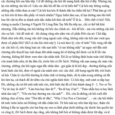
các chương hồi sau hầu tiếp. Cứ để những câu hỏi đó mang hình dấu hỏi ở đây. Nhưng mà,
lại còn những câu hỏi cố: Liệu các dấu hỏi để lâu có bị biến thể? Cái hỏi này thõng xuống
những dấu chấm than ai oán? Cái hỏi kia kéo lê thành dấu ba chấm bất lực? Phải làm gì với
sự hỏi trôi đi theo dấu phẩy vô trách nhiệm? Nguy hiểm làm sao, tệ hại dường nào khi biết
bao lời vấn bị dồn tụ thành một dấu chấm kết thúc tất tưởi? Ô là la… Đến chết vì hỏi! Nếu
chúng ta muốn Chương 4
Người Từ Lòng Bàn Tay Mà Ra tiếp tục, chỉ có thể bất khả
nhượng. Dẫu những câu hỏi không chỉ hỏi cho chính nó - hỏi để hỏi - mà còn những câu hỏi
cho sự hỏi - hỏi để sinh tử - thì chúng cũng nên nằm vào số phận Hỏi của nó: Chờ đáp.
Hình như trên đời, trong văn chữ cùng ngoài cuộc sống, không một câu hỏi nào vượt qua
được số phận Hỏi? (Kể cả câu hỏi chót này!). Là nói theo lý; còn về tình? Việc róng riết đặt
các câu hỏi cố, nêu hàng loạt các vấn nạn kiểu “có tao không mầy” tại ngay mở đầu một
chương tiểu thuyết hay một đoạn đời nhân mạng thì sẽ không thể được coi là lề lối văn
chương, không thể được xem như cận nhân tình. Đó là sự khẳng định hoàn toàn chứ không
còn tranh biện nữa; từ lâu lắm rồi, trước khi có
Đẻ Sách
. Những vấn nạn mang sắc màu văn
chương, những câu hỏi ngào ngạt đắc nhân tâm - gọi giản dị là hỏi đẹp - thường không uốn
lượn hình câu hỏi, đem vẻ ngoài của mình móc xóc câu chữ, siết họng người đời, trói buộc
xã hội. Chân lý của Hỏi thường là chân chất và lương thiện, dù bị nằm trong những cái lắt
léo hèn hạ, cái thách đố dơ dởm của chủ nghĩa hình thức. Có hỏi đẹp, mới sinh ra đáp hay.
Đó, những câu trả lời một mất một còn, thời hiện đại đã số hóa thành dạng 0 - 1, Yes or No.
“Tự do hay là chết?”, “Làm búa hay làm đe?”, “Ra đi hay ở lại?”, “Tháo nhẫn kia ra hay lãnh
nhát dao này?”, “Yêu em hay thương mẹ của anh?”... Đó, còn là những cái hỏi suốt đời
không chịu số hóa, như “Thơ đến từ đâu”, “Why I Am Not a Christian”...
-
các câu hỏi thiền
tới mức luôn luôn nói Không với dấu chấm hỏi. Từ khi mài tay trên bàn lớp học, thậm chí
không ít lần tự nguyện xòe hai búp tay non ra lãnh phạt dưới những cây thước lim quyền lực
và công lý,
Đẻ Sách
được dạy rằng, nếu không biết hỏi sẽ không nhận được lời đáp; và tệ