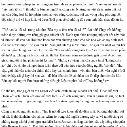
bút vương vào nghiệp ăn tay trong quá trình đẻ ra tác phẩm của mình
. “Bàn tay ta
”
mà đã
“làm nên tất cả”,
thì những bàn tay người ắt cũng vậy. Những tay viết ưa ăn máu thịt nơi
tay của đồng loại hồ hởi phấn khởi lao vào công cuộc này, với cao vọng bằng phương tiện
tiếp cận lý thú và hợp khẩu vị được Trời phú, sẽ có những đứa con tinh thần chào đời từ họ.
“Thế nào là ‘
tất cả’
trong câu thơ
‘Bàn tay ta
làm nên tất cả’?”.
Lại hỏi! Chạy trời không
tránh được những cơn nắng gắt gao của cái hỏi. Đành tạm nhân nhượng một cái hỏi này thôi,
vì làm tiêu đề cho hai Hội thảo khoa học văn chương dành cho các nhà văn ăn tay sinh sách
của các nước thuộc Thế giới thứ ba. Văn giới những nước thuộc Thế giới thứ nhất và thứ hai
ứ chịu ngồi chung hội thảo. Họ xin lỗi: “Dù sao đấy cũng biểu lộ sự kỳ thị vô hại và có phần
dễ thương. Chúng tôi bị sốc bởi câu thơ kế. Bài toán cơm áo đã được giải quyết ở các quốc
gia chúng tôi từ hai phần ba thế kỷ nay!”. Nhưng sự vắng mặt của các văn sĩ “không cơm
áo” chỉ ước lệ. Họ vẫn gởi tham luận, theo dõi bàn thảo của các đồng nghiệp “sỏi đá”. Như
vậy, giới nhà văn toàn cầu chính thức hay bán chính thức - vốn tính bản thiện văn nghệ sĩ rỗi
hơi hễ thấy cái gì hay thì xen vào - đã bàn đến các đề tài nhằm tìm lời đáp cho các câu hỏi:
Bàn tay loài người làm được những điều gì; Liệu có phải “tất cả” hay không? v.v...
Có thể nói, trong giới ăn thịt người viết lách, cánh ăn tay là đoàn kết nhất. Đoàn kết viết.
Đoàn kết lách. Đoàn kết vừa viết vừa lách. Viết lách xong xuôi, văn ai người ấy giữ, họ biết
bảo nhau để tay... ngồi xuống,
“xòe bàn tay, đếm ngón tay”
cùng tìm cách ăn tay sao có lợi
nhất.
Cũng vì nhiều nguyên nhân... “Tay là nơi dễ xòe khoe, dễ đo đếm nhất. Không khó như với
tụi tôi. Ừ thì tất nhiên, các tai nạn xiêm áo trong chữ nghĩa thường xảy ra; và tụi tôi cũng có
những trang văn bị phơi ngực trái kiểu Janet Jackson, những bài thơ mặc váy hổng cần quần
kiểu Britney Spears.” - Đại diện nhóm văn sĩ ăn bộ phận sinh dục nhanh nhảu tuyên bố, vừa