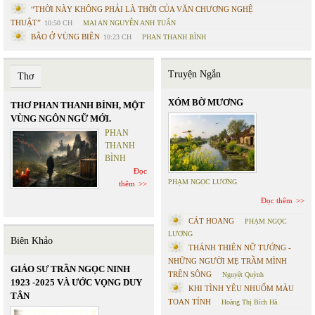
“THỜI NÀY KHÔNG PHẢI LÀ THỜI CỦA VĂN CHƯƠNG NGHỆ
THUẬT”
10:50 CH
MAI AN NGUYỄN ANH TUẤN
BÃO Ở VÙNG BIÊN
10:23 CH
PHAN THANH BÌNH
Truyện Ngắn
Thơ
XÓM BỜ MƯƠNG
THƠ HUỲNH LIỄU NGẠN - LỤC
BÁT VỀ HUẾ
Huỳnh Liễu
Ngạn
Đọc
thêm
PHẠM NGỌC LƯƠNG
Đọc thêm
CÁT HOANG
PHẠM NGỌC
LƯƠNG
Biên Khảo
THÁNH THIÊN NỮ TƯỚNG -
NHỮNG NGƯỜI MẸ TRẦM MÌNH
GIÁO SƯ TRẦN NGỌC NINH
TRÊN SÔNG
Nguyệt Quỳnh
1923 -2025 VÀ ƯỚC VỌNG DUY
KHI TÌNH YÊU NHUỐM MÀU
TÂN
TOAN TÍNH
Hoàng Thị Bích Hà