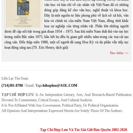
văn học và báo chí về các nhân vật Việt Nam đã có những
đóng góp đáng kể cho văn học, nghệ thuật và khoa học.
Đây là một nguồn tư liệu phong phú về lịch sử xã hội, văn
hóa và chính trị của miền Nam Việt Nam, đồng thời khắc
họa sự nghiệp của từng nhân vật. Phần lớn những người
được đề cập nổi bật trong giai đoạn 1954 – 1975. Sau khi miền Nam thất thủ vào tay lực
lượng miền Bắc năm 1975, hầu hết họ đều bị giam giữ nhiều năm trong các trại cải tạo
cộng sản. Đến thập niên 1980, một số người đã sang Hoa Kỳ và đa phần vẫn tiếp tục
hoạt động sáng tạo.(TS. Eric Henry, dịch giả)
Đọc thêm
Liên Lạc Tòa Soạn:
(714)381-8780
/ Email:
Tapc
Hihopluu@AOL.COM
TẠP CHÍ HỢP LƯU
Is An Independent Literary, Arts, And Research-Based Publication
Devoted To Commentary, Critical Essays, And Cultural Analysis.
It Is Not Affiliated With Any Government, Political Party, Or Political Organization.
All Opinions And Interpretations Expressed Herein Are Solely Those Of The Authors.
Tạp Chí Hợp Lưu Và Tác Giả Giữ Bản Quyền 2002-2026