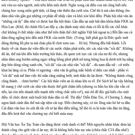
nói vừa ẹo nửa người, môi trên liếm môi dưới. Nghe xong cái điều con nít cũng biết nếu
chúng học xong môn giới tính, cả làng văn thiên địa cười xòa. Chê thì ít mà cảm thông cho
đám nhà văn gần gụi những cơ phận dễ nhậy cảm và khó xòe khó đếm. Phân hội nhà văn ăn
“những cái ấy” đâu như có được hai lần hội thảo. Lần đầu tại một bãi tắm khỏa thân FKK tại
Hòa Lan. (Khổ, thì chính Hà Lan đấy ạ; cậu đánh máy nhà cháu có lỗi là lỗi các chỗ khác
chứ không ở chữ nhậy cảm như thế trên thân thể chữ nghĩa Việt hải ngoại ta.) Rồi lần sau cả
đám tồng ngồng kéo đến một FKK của nước Đức. (Vưng, biết phải gọi là Đức quốc mới
đúng đường lối phe ta mà cháu phá lệ chơi xem sao… Hi hi). Nhưng đều bất thành. Lỗi
thuộc về các tham dự viên đến từ các nước chậm phát triển, tức các nhà văn “sỏi đá”. Không
đủ ăn, thế mà khi đến hiện trường hội thảo, dù quen xơi xực các cái của nợ đó rồi, nhưng
nhìn đám ong bướm mông ngực trắng hồng phơi phới nở tưng bừng hoa lá dưới trời hạ nắng
đẹp bên dòng sông xanh rờn, “sỏi đá” của các nhà văn “sỏi đá” - dù nam dẫu nữ - cứ triển
khai lai láng cả ra. Phần vì ngượng - nhà văn là giống mắc bệnh sĩ diện cao nhất - phần vì
“sỏi đá” mải mê làm việc thì mần răng miệng lưỡi, tinh thần đọ lại được. “Không thành công,
cũng thành… chim bướm”. Các hội thảo viên an ủi nhau khi ra về.
Đẻ Sách
kể lại vậy không
hề mang ý chê cười các nhà văn thuộc thế giới chậm tiến (nhưng cu hĩm họ khi cần vẫn cứ
tiến, lại còn tiến nhanh tiến mạnh tiến vững chắc nữa cơ!), mà chỉ để độc giả hiểu cho một
điều: tổ chức được một buổi hội thảo đâu có dễ. Thì đấy! Diễn Đàn Tóc, ở Chương 3, đang
ngon lành cành đào thế mà sập tiệm cái rụp. Đến chương này, có tóc lông nào hó hé ra đâu.
Cái đám văn học èo uột đã rắc rối tơ lại lắm điều tiếng, hễ thò ló ra là toàn văn đàn im lặng,
đâu đến lượt thứ văn chương tay chỉ biết múa may.
Hội Văn học Ăn Tay Toàn cầu đáng được vinh danh vì thế! Một nguyên nhân khác đem lại
thành công cho giới văn sĩ ăn tay; đó là không hiểu bàn tay nào (chửa chắc CIA đâu nhá!)