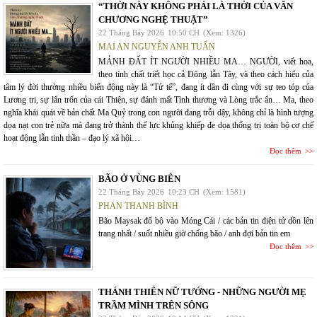
“THỜI NÀY KHÔNG PHẢI LÀ THỜI CỦA VĂN
CHƯƠNG NGHỆ THUẬT”
22 Tháng Bảy 2026
10:50 CH
(Xem: 1326)
MAI AN NGUYỄN ANH TUẤN
MẢNH ĐẤT ÍT NGƯỜI NHIỀU MA… NGƯỜI, viết hoa,
theo tính chất triết học cả Đông lẫn Tây, và theo cách hiểu của
tâm lý đời thường nhiều biến động này là “Tử tế”, đang ít dần đi cùng với sự teo tóp của
Lương tri, sự lẩn trốn của cái Thiện, sự đánh mất Tình thương và Lòng trắc ẩn… Ma, theo
nghĩa khái quát về bản chất Ma Quỷ trong con người đang trỗi dậy, không chỉ là hình tượng
dọa nạt con trẻ nữa mà đang trở thành thế lực khủng khiếp đe dọa thống trị toàn bộ cơ chế
hoạt động lẫn tinh thần – đạo lý xã hội…
Đọc thêm
BÃO Ở VÙNG BIÊN
22 Tháng Bảy 2026
10:23 CH
(Xem: 1581)
PHAN THANH BÌNH
Bão Maysak đổ bộ vào Móng Cái / các bản tin điện tử dồn lên
trang nhất / suốt nhiều giờ chống bão / anh đợi bản tin em
Đọc thêm
THÁNH THIÊN NỮ TƯỚNG - NHỮNG NGƯỜI MẸ
TRẦM MÌNH TRÊN SÔNG