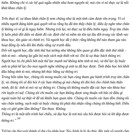
hiểm. Không chỉ vì các hệ quả ngẫu nhiên như bom nguyên tử, mà còn vì nó thực sự là nỗi
khát khao chân lý.
Trên thực tế, sự khao khát chân lý xem chừng như là một tình cảm được tôn trọng. Vì có
nhiều người đáng kính quả quyết với ta rằng họ đã tìm thấy chân lý; điều ấy nghe như chân
lý không có vẻ gì là nguy hiểm. Nhưng trái lại, nó thực sự là điều hiểm nguy. Truy tìm chân
lý luôn phải đối diện và đánh đổ các định chế và niềm tin tồn tại lâu đời trong các lãnh vực
khoa học, tôn giáo và chính trị. Và người học đã ý thức rằng không thể nào tham gia vào
hoạt động ấy nếu đôi khi thiếu vắng sự tranh đấu.
Đối với người học, đặc tính thứ hai tưởng như không liên quan gì đến đặc tính thứ nhất -
tính tò mò - nhưng lại gắn bó một cách mật thiết với nó. Đó là sự thúc bách thông tri.
Người học bị chi phối bởi một thế lực mạnh mẽ không kém tính tò mò, và thế lực ấy buộc
anh ta phải kể lại cho mọi người nghe những gì anh ta đã học được. Tinh thần học hỏi khởi
đầu bằng tính tò mò, nhưng kết thúc bằng sự thông tri.
Trong bốn năm học, chúng tôi mong muốn các bạn cùng tham gia hành trình truy tìm chân
lý, và chúng tôi sẽ đòi hỏi ở các bạn những gì mà chúng tôi đòi hỏi cho chính bản thân
mình, đó là: tính tò mò và sự thông tri. Chúng tôi không muốn đặt các bạn vào khóa học
rèn luyện trí tuệ. Chúng tôi chỉ muốn các bạn không được ưng thuận với bất cứ điều gì
ngoài toàn bộ sự thật về đề tài khiến bạn quan tâm. Chúng tôi muốn các bạn dồn chúng tôi
vào chân tường, vạch mặt và buộc chúng tôi phải thú nhận rằng chúng tôi không biết. Điều
này có ghê gớm lắm không? Xin thưa: Không.
Thông tri là một tiến trình hai chiều, và đại học là nơi mà câu hỏi được hỏi và lời đáp được
[1]
thông tri.”
Trở lại câu thơ suýt thành vĩ đại của nhân loại. Nó chính là lý do thúc đẩy một số người cầm