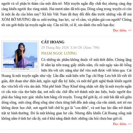
người và số phận bi thảm của một đứa trẻ. Một truyện ngắn đầy chất thơ, nhưng càng đẹp
càng khiến người đọc rùng mình. Hai mươi năm đã trôi qua. Dòng sông trong truyện có còn
là một ẩn dụ của hôm nay? Xã hội Việt Nam đã thay đổi đến đâu trước những vấn đề mà
XÓM BỜ MƯƠNG đặt ra: môi trường, bạo lực, sự vô cảm, và phẩm giá con người? Chúng
tôi xin giới thiệu lại truyện ngắn này. Câu trả lời, có lẽ, xin dành cho mỗi bạn đọc.
Đọc thêm
CÁT HOANG
29 Tháng Bảy 2026
3:34 CH
(Xem: 790)
PHẠM NGỌC LƯƠNG
Có những tác phẩm không thuộc về một thời điểm. Chúng lặng
lẽ nằm lại trên trang giấy nhiều năm, rồi một ngày nào đó bỗng
hiện lên với sức nặng như thể vừa mới được viết hôm qua. Cát
Hoang là một truyện ngắn như vậy. Lần đầu xuất hiện trên Tạp chí Hợp Lưu bởi lối viết tối
giản, đứt đoạn như điện ảnh, ngôn ngữ đầy ký hiệu, và một thế giới nghệ thuật khiến người
đọc vừa bối rối vừa ám ảnh. Nhà phê bình Thụy Khuê từng nhận xét đây là một truyện ngắn
có cấu trúc của thơ hiện đại, nơi mỗi câu chữ đều trở thành một ám hiệu, buộc người đọc
phải đọc bằng trực giác nhiều hơn bằng cốt truyện. Trong thế giới ấy, có một bãi đất nổi giữa
dòng sông, một cộng đồng sống như chưa từng biết đến ánh sáng của văn minh, nơi trẻ em
không được học chữ, nơi người biết chữ bị gọi là "con điên", và nơi bạo lực dần trở thành
trật tự bình thường. Đó là một không gian hư cấu. Nhưng điều khiến Cát Hoang sống mãi
không nằm ở tính hư cấu ấy, mà ở khả năng đánh thức những câu hỏi chưa bao giờ cũ:
Đọc thêm