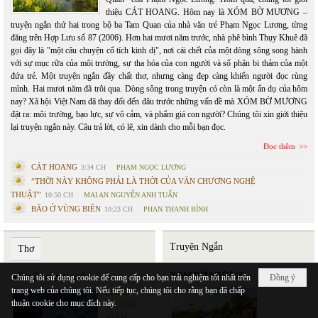
thiệu CÁT HOANG. Hôm nay là XÓM BỜ MƯƠNG –
truyện ngắn thứ hai trong bộ ba Tam Quan của nhà văn trẻ Phạm Ngọc Lương, từng
đăng trên Hợp Lưu số 87 (2006). Hơn hai mươi năm trước, nhà phê bình Thụy Khuê đã
gọi đây là "một câu chuyện cổ tích kinh dị", nơi cái chết của một dòng sông song hành
với sự mục rữa của môi trường, sự tha hóa của con người và số phận bi thảm của một
đứa trẻ. Một truyện ngắn đầy chất thơ, nhưng càng đẹp càng khiến người đọc rùng
mình. Hai mươi năm đã trôi qua. Dòng sông trong truyện có còn là một ẩn dụ của hôm
nay? Xã hội Việt Nam đã thay đổi đến đâu trước những vấn đề mà XÓM BỜ MƯƠNG
đặt ra: môi trường, bạo lực, sự vô cảm, và phẩm giá con người? Chúng tôi xin giới thiệu
lại truyện ngắn này. Câu trả lời, có lẽ, xin dành cho mỗi bạn đọc.
Đọc thêm
CÁT HOANG
3:34 CH
PHẠM NGỌC LƯƠNG
“THỜI NÀY KHÔNG PHẢI LÀ THỜI CỦA VĂN CHƯƠNG NGHỆ
THUẬT”
10:50 CH
MAI AN NGUYỄN ANH TUẤN
BÃO Ở VÙNG BIÊN
10:23 CH
PHAN THANH BÌNH
Truyện Ngắn
Thơ
XÓM BỜ MƯƠNG
BÃO Ở VÙNG BIÊN
Chúng tôi sử dụng cookie để cung cấp cho bạn trải nghiệm tốt nhất trên
Đồng ý
trang web của chúng tôi. Nếu tiếp tục, chúng tôi cho rằng bạn đã chấp
PHAN
thuận cookie cho mục đích này.
THANH