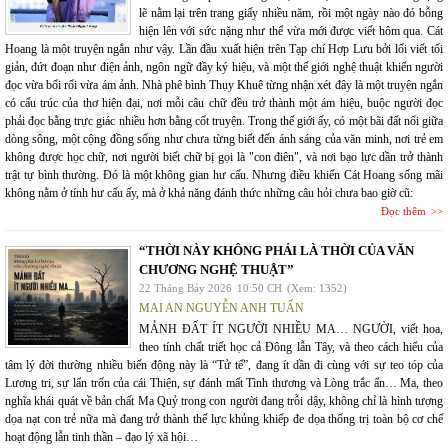
lẽ nằm lại trên trang giấy nhiều năm, rồi một ngày nào đó bỗng
hiện lên với sức nặng như thể vừa mới được viết hôm qua. Cát
Hoang là một truyện ngắn như vậy. Lần đầu xuất hiện trên Tạp chí Hợp Lưu bởi lối viết tối
giản, đứt đoạn như điện ảnh, ngôn ngữ đầy ký hiệu, và một thế giới nghệ thuật khiến người
đọc vừa bối rối vừa ám ảnh. Nhà phê bình Thụy Khuê từng nhận xét đây là một truyện ngắn
có cấu trúc của thơ hiện đại, nơi mỗi câu chữ đều trở thành một ám hiệu, buộc người đọc
phải đọc bằng trực giác nhiều hơn bằng cốt truyện. Trong thế giới ấy, có một bãi đất nổi giữa
dòng sông, một cộng đồng sống như chưa từng biết đến ánh sáng của văn minh, nơi trẻ em
không được học chữ, nơi người biết chữ bị gọi là "con điên", và nơi bạo lực dần trở thành
trật tự bình thường. Đó là một không gian hư cấu. Nhưng điều khiến Cát Hoang sống mãi
không nằm ở tính hư cấu ấy, mà ở khả năng đánh thức những câu hỏi chưa bao giờ cũ:
Đọc thêm
“THỜI NÀY KHÔNG PHẢI LÀ THỜI CỦA VĂN
CHƯƠNG NGHỆ THUẬT”
22 Tháng Bảy 2026
10:50 CH
(Xem: 1352)
MAI AN NGUYỄN ANH TUẤN
MẢNH ĐẤT ÍT NGƯỜI NHIỀU MA… NGƯỜI, viết hoa,
theo tính chất triết học cả Đông lẫn Tây, và theo cách hiểu của
tâm lý đời thường nhiều biến động này là “Tử tế”, đang ít dần đi cùng với sự teo tóp của
Lương tri, sự lẩn trốn của cái Thiện, sự đánh mất Tình thương và Lòng trắc ẩn… Ma, theo
nghĩa khái quát về bản chất Ma Quỷ trong con người đang trỗi dậy, không chỉ là hình tượng
dọa nạt con trẻ nữa mà đang trở thành thế lực khủng khiếp đe dọa thống trị toàn bộ cơ chế
hoạt động lẫn tinh thần – đạo lý xã hội…