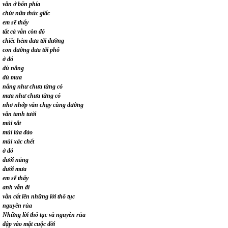
vẫn ở bốn phía
chút nữa thức giấc
em sẽ thấy
tất cả vẫn còn đó
chiếc hẻm đưa tới đường
con đường đưa tới phố
ở đó
dù nắng
dù mưa
nắng như chưa từng có
mưa như chưa từng có
nhơ nhớp vẫn chạy cùng đường
vẫn tanh tưởi
mùi sắt
mùi lừa đảo
mùi xác chết
ở đó
dưới nắng
dưới mưa
em sẽ thấy
anh vẫn đi
vẫn cất lên những lời thô tục
nguyền rủa
Những lời thô tục và nguyền rủa
đập vào mặt cuộc đời