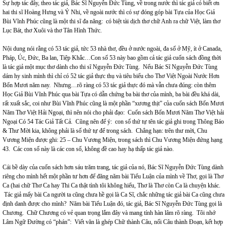
Sự hợp tác đây, theo tác giả, Bác Sĩ Nguyễn Đức Tùng, về trong nước thì tác giả có biết ơn
hai thi sĩ Hoàng Hưng và Ý Nhi, về ngoài nước thì có sự đóng góp bài Tựa của Học Giả
Bùi Vĩnh Phúc cũng là một thi sĩ đa năng: có biệt tài dịch thơ chữ Anh ra chữ Việt, làm thơ
Lục Bát, thơ Xuôi và thơ Tân Hình Thức.
Nội dung nói rằng có 53 tác giả, tức 53 nhà thơ, đều ở nước ngoài, đa số ở Mỹ, ít ở Canada,
Pháp, Úc, Đức, Ba lan, Tiệp Khắc…Con số 53 này bao gồm cả tác giả cuốn sách đồng thời
là tác giả một mục thơ dành cho thi sĩ Nguyễn Đức Tùng. Nếu Bác Sĩ Nguyễn Đức Tùng
dám hy sinh mình thì chỉ có 52 tác giả thực thụ và tiêu biểu cho Thơ Việt Ngoài Nước Hơn
Bốn Mươi năm nay. Nhưng…rõ ràng có 53 tác giả thực đó mà vẫn chưa đúng: còn thêm
Học Giả Bùi Vĩnh Phúc qua bài Tựa có dẫn chứng ba bài thơ của mình, ba bài đều khá dài,
rất xuất sắc, coi như Bùi Vĩnh Phúc cũng là một phần “xương thịt” của cuốn sách Bốn Mươi
Năm Thơ Việt Hải Ngoại, thì nên nói cho phải đạo: Cuốn sách Bốn Mươi Năm Thơ Việt hải
Ngoại Có 54 Tác Giả Tất Cả. Cũng nên để ý: con số thứ tự tên tác giả ghi trong Thông Báo
& Thư Mời kia, không phải là số thứ tự để trong sách. Chẳng hạn: trên thư mời, Chu
Vương Miện được ghi: 25 – Chu Vương Miện, trong sách thì Chu Vương Miện đứng hạng
43. Các con số này là các con số, không đề cao hay hạ thấp tác giả nào.
Cái bề dày của cuốn sách hơn sáu trăm trang, tác giả của nó, Bác Sĩ Nguyễn Đức Tùng dành
riêng cho mình hết một phần tư hơn để đăng năm bài Tiểu Luận của mình về Thơ, gọi là Thơ
Ca (hai chữ Thơ Ca hay Thi Ca thật tình tôi không hiểu, Thơ là Thơ còn Ca là chuyện khác.
Tác giả mấy bài Ca người ta cũng chưa hề gọi là Ca Sĩ, chắc những tác giả bài Ca cũng chưa
định danh được cho mình? Năm bài Tiểu Luận đó, tác giả, Bác Sĩ Nguyễn Đức Tùng gọi là
Chương. Chữ Chương có vẻ quan trọng lắm đây và mang tính hàn lâm rõ ràng. Tôi nhớ
Lâm Ngữ Đường có “phán”: Viết văn là ghép Chữ thành Câu, nối Câu thành Đoạn, kết hợp