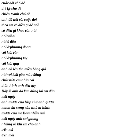
cuộc đời chó đẻ
thế kỷ chó đẻ
chiến tranh chó đẻ
anh đã nói với cuộc đời
theo em có điều gì để nói
có điều gì khác cần nói
nói với ai
nói ở đâu
nói ở phương đông
với loài rắn
nói ở phương tây
với loài quạ
anh đã lên tận miền băng giá
nói với loài gấu mùa đông
chút nữa em nhìn coi
thân hình anh tiều tụy
Đấy là anh đã làm đúng lời em dặn
mỗi ngày
anh mượn của hiệp sĩ thanh gươm
mượn ân sủng của nhà tu hành
mượn của mẹ lòng nhẫn nại
mỗi ngày anh soi gương
những võ khí em cho anh
trên má
trên môi