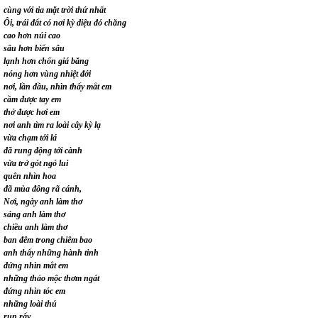
cùng với tia mặt trời thứ nhất
Ôi, trái đất có nơi kỳ diệu đó chăng
cao hơn núi cao
sâu hơn biển sâu
lạnh hơn chốn giá băng
nóng hơn vùng nhiệt đới
nơi, lần đầu, nhìn thấy mắt em
cầm được tay em
thở được hơi em
nơi anh tìm ra loài cây kỳ lạ
vừa chạm tới lá
đã rung động tới cành
vừa trở gót ngó lui
quên nhìn hoa
đã mùa đông rã cánh,
Nơi, ngày anh làm thơ
sáng anh làm thơ
chiều anh làm thơ
ban đêm trong chiêm bao
anh thấy những hành tinh
đứng nhìn mắt em
những thảo mộc thơm ngát
đứng nhìn tóc em
những loài thú
run rẩy