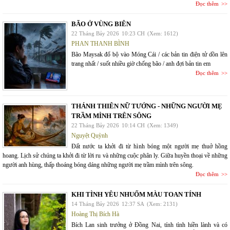
Đọc thêm
BÃO Ở VÙNG BIÊN
22 Tháng Bảy 2026
10:23 CH
(Xem: 1612)
PHAN THANH BÌNH
Bão Maysak đổ bộ vào Móng Cái / các bản tin điện tử dồn lên
trang nhất / suốt nhiều giờ chống bão / anh đợi bản tin em
Đọc thêm
THÁNH THIÊN NỮ TƯỚNG - NHỮNG NGƯỜI MẸ
TRẦM MÌNH TRÊN SÔNG
22 Tháng Bảy 2026
10:14 CH
(Xem: 1349)
Nguyệt Quỳnh
Đất nước ta khởi đi từ hình bóng một người mẹ thuở hồng
hoang. Lịch sử chúng ta khởi đi từ lời ru và những cuộc phân ly. Giữa huyền thoại về những
người anh hùng, thấp thoáng bóng dáng những người mẹ trầm mình trên sông.
Đọc thêm
KHI TÌNH YÊU NHUỐM MÀU TOAN TÍNH
14 Tháng Bảy 2026
12:37 SA
(Xem: 2131)
Hoàng Thị Bích Hà
Bích Lan sinh trưởng ở Đồng Nai, tính tình hiền lành và có