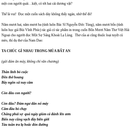
một con người quái…kiệt, có tới hai cái dương vật?
Thế là vui! Đọc một cuốn sách dày không thấy ngán, nhờ thế đó!
Năm mươi hai, năm mươi ba (tính luôn Bác Sĩ Nguyễn Đức Tùng), năm mươi bốn (tính
luôn học giả Bùi Vĩnh Phúc) tác giả có tác phẩm in trong cuốn Bốn Mươi Năm Thơ Việt Hải
Ngoại cho người đọc Một Sự Sảng Khoái Lạ Lùng. Thơ của ai cũng thuộc loại tuyệt cú
mèo, thí dụ thơ của Nam Dao:
TA CHÚC GÌ NHAU TRONG MÙA BẤT AN
(gửi đám ăn mày, không chỉ văn chương)
Thần linh bỏ cuộc
Đền thờ hoang
Bầy ngôn sứ nay câm
Còn đâu con người?
Còn đâu? Đám ngư dân nổ máy
Cắm đầu bỏ chạy
Chẳng phải sợ quá ngày giúm cá đánh lên ươn
Biển nay cũng vạch đầy biên giới
Tàu tuần tra lạ hoắc đón đường