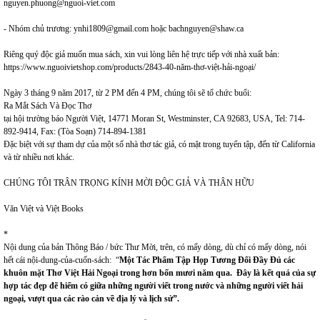
nguyen.phuong@nguoi-viet.com
- Nhóm chủ trương: ynhi1809@gmail.com hoặc bachnguyen@shaw.ca
Riêng quý độc giả muốn mua sách, xin vui lòng liên hệ trực tiếp với nhà xuất bản:
https://www.nguoivietshop.com/products/2843-40-năm-thơ-việt-hải-ngoại/
Ngày 3 tháng 9 năm 2017, từ 2 PM đến 4 PM, chúng tôi sẽ tổ chức buổi:
Ra Mắt Sách Và Đọc Thơ
tại hội trường báo Người Việt, 14771 Moran St, Westminster, CA 92683, USA, Tel: 714-
892-9414, Fax: (Tòa Soạn) 714-894-1381
Đặc biệt với sự tham dự của một số nhà thơ tác giả, có mặt trong tuyển tập, đến từ California
và từ nhiều nơi khác.
CHÚNG TÔI TRÂN TRỌNG KÍNH MỜI ĐỘC GIẢ VÀ THÂN HỮU
Văn Việt và Việt Books
*
Nội dung của bản Thông Báo / bức Thư Mời, trên, có mấy dòng, dù chỉ có mấy dòng, nói
hết cái nội-dung-của-cuốn-sách: “
Một Tác Phẩm Tập Họp Tương Đối Đầy Đủ các
khuôn mặt Thơ Việt Hải Ngoại trong hơn bốn mươi năm qua. Đây là kết quả của sự
hợp tác đẹp đẽ hiếm có giữa những người viết trong nước và những người viết hải
ngoại, vượt qua các rào cản về địa lý và lịch sử”.