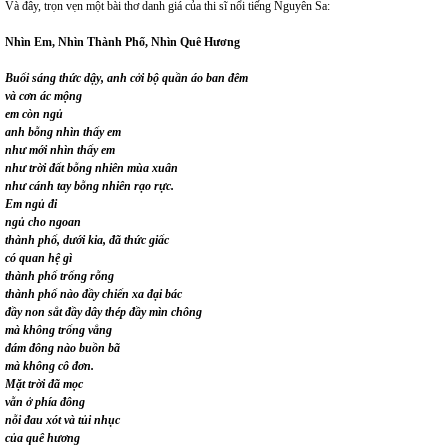
Và đây, trọn vẹn một bài thơ danh giá của thi sĩ nổi tiếng Nguyên Sa:
Nhìn Em, Nhìn Thành Phố, Nhìn Quê Hương
Buổi sáng thức dậy, anh cởi bộ quần áo ban đêm
và cơn ác mộng
em còn ngủ
anh bỗng nhìn thấy em
như mới nhìn thấy em
như trời đất bỗng nhiên mùa xuân
như cánh tay bỗng nhiên rạo rực.
Em ngủ đi
ngủ cho ngoan
thành phố, dưới kia, đã thức giấc
có quan hệ gì
thành phố trống rỗng
thành phố nào đầy chiến xa đại bác
đầy non sắt đầy dây thép đầy mìn chông
mà không trống vắng
đám đông nào buồn bã
mà không cô đơn.
Mặt trời đã mọc
vẫn ở phía đông
nỗi đau xót và tủi nhục
của quê hương