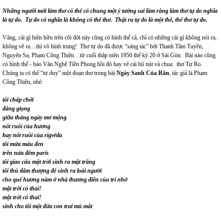
Những người mới làm thơ có thể có chung một ý tưởng sai lầm rằng làm thơ tự do nghĩa
là tự do. Tự do có nghĩa là không có thể thơ. Thật ra tự do là một thề, thể thơ tự do.
Vâng, cái gì hiện hữu trên cõi đời này cũng có hình thể cả, chỉ có những cái gì không nói ra,
không vẽ ra…thì vô hình trung! Thơ tự do đã được “sáng tác” bởi Thanh Tâm Tuyền,
Nguyên Sa, Phạm Công Thiện…từ cuối thập niên 1950 thế kỷ 20 ở Sài Gòn. Bài nào cũng
có hình thể - báo Văn Nghệ Tiền Phong hồi đó hay vẽ cái hũ nút và chua: thơ Tự Ro.
Chúng ta có thể “tư duy” một đoạn thơ trong bài
Ngày Sanh Của Rắn
, tác giả là Phạm
Công Thiện, nhé:
tôi chấp chới
đắng giọng
giữa tháng ngày mơ mộng
nốt ruồi của hương
hay nốt ruồi của rigvéda
tôi mửa máu đen
trên nửa đêm paris
tôi giao cấu mặt trời sinh ra mặt trăng
tôi thủ dâm thượng đế sinh ra loài người
cho quế hương nằm ở nhà thương điên của trí nhớ
mặt trời có thai!
mặt trời có thai!
sinh cho tôi một đứa con trai mù mắt