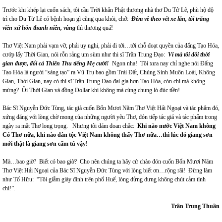
Trước khi khép lại cuốn sách, tôi cầu Trời khẩn Phật thương nhà thơ Du Tử Lê, phù hộ độ
trì cho Du Tử Lê có bệnh hoạn gì cũng qua khỏi, chớ:
Đêm về theo vết xe lăn, tôi trăng
viễn xứ hồn thanh niên, vàng
thì thương quá!
Thơ Việt Nam phải vạm vỡ, phải uy nghi, phải đi tới…tới chỗ đoạt quyền của đấng Tạo Hóa,
cướp lấy Thời Gian, nói rỗn rảng um sùm như thi sĩ Trần Trung Đạo:
Ví mà tôi đổi thời
gian được, đổi cả Thiên Thu tiếng Mẹ cười!
Ngon nha! Tôi xưa nay chỉ nghe nói Đấng
Tạo Hóa là người “sáng tạo” ra Vũ Trụ bao gồm Trái Đất, Chúng Sinh Muôn Loài, Không
Gian, Thời Gian, nay có thi sĩ Trần Trung Đạo đại gia hơn Tạo Hóa, còn chi mà không
mừng? Ôi Thời Gian và đồng Dollar khi không mà cùng chung lò đúc tiền!
Bác Sĩ Nguyễn Đức Tùng, tác giả cuốn Bốn Mươi Năm Thơ Việt Hải Ngoại và tác phẩm đó,
xứng đáng với lòng chờ mong của những người yêu Thơ, đón tiếp tác giả và tác phẩm trong
ngày ra mắt Thơ long trọng. Nhưng tôi dám đoan chắc:
Khi nào nước Việt Nam không
Có Thơ nữa, khi nào dân tộc Việt Nam không thấy Thơ nữa…thì lúc đó giang sơn
mới thật là giang sơn cẩm tú vậy!
Mà…bao giờ? Biết có bao giờ? Cho nên chúng ta hãy cứ chào đón cuốn Bốn Mươi Năm
Thơ Việt Hải Ngoại của Bác Sĩ Nguyễn Đức Tùng với lòng biết ơn…rộng rãi! Đừng làm
như Tố Hữu: “Tôi giẫm giày đinh trên phố Huế, lòng dửng dưng không chút cảm tình
chi!”.
Trần Trung Thuần