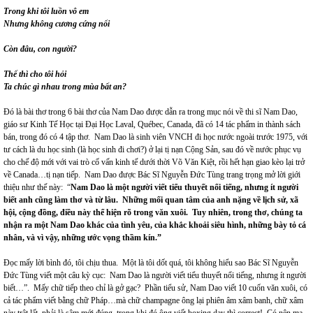
Trong khi tôi luồn vô em
Nhưng không cương cứng nổi
Còn đâu, con người?
Thế thì cho tôi hỏi
Ta chúc gì nhau trong mùa bất an?
Đó là bài thơ trong 6 bài thơ của Nam Dao được dẫn ra trong mục nói về thi sĩ Nam Dao,
giáo sư Kinh Tế Học tại Đại Học Laval, Québec, Canada, đã có 14 tác phẩm in thành sách
bán, trong đó có 4 tập thơ. Nam Dao là sinh viên VNCH đi học nước ngoài trước 1975, với
tư cách là du học sinh (là học sinh đi chơi?) ở lại tị nạn Cộng Sản, sau đó về nước phục vụ
cho chế độ mới với vai trò cố vấn kinh tế dưới thời Võ Văn Kiệt, rồi hết hạn giao kèo lại trở
về Canada…tị nạn tiếp. Nam Dao được Bác Sĩ Nguyễn Đức Tùng trang trọng mở lời giới
thiệu như thế này: “
Nam Dao là một người viết tiểu thuyết nổi tiếng, nhưng ít người
biết anh cũng làm thơ và từ lâu. Những mối quan tâm của anh nặng về lịch sử, xã
hội, cộng đồng, điều này thể hiện rõ trong văn xuôi. Tuy nhiên, trong thơ, chúng ta
nhận ra một Nam Dao khác của tình yêu, của khắc khoải siêu hình, những bày tỏ cá
nhân, và vì vậy, những ước vọng thầm kín.”
Đọc mấy lời bình đó, tôi chịu thua. Một là tôi dốt quá, tôi không hiểu sao Bác Sĩ Nguyễn
Đức Tùng viết một câu kỳ cục: Nam Dao là người viết tiểu thuyết nổi tiếng, nhưng ít người
biết…”. Mấy chữ tiếp theo chỉ là gở gạc? Phần tiểu sử, Nam Dao viết 10 cuốn văn xuôi, có
cả tác phẩm viết bằng chữ Pháp…mà chữ champagne ông lại phiên âm xâm banh, chữ xâm