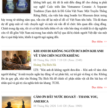
không biết quý, thì đó là một điều đáng để cho chúng ta phải
suy nghĩ! Cuộc triển lãm Vietnamese Ceramic: A Separate
Tradition (Tạm dịch là Đồ Gốm Việt Nam: Một Truyền Thống
Riêng Biệt), của viện bảo tàng Seattle Art Museum được trưng
bày trong từ những năm qua, vẫn còn để lại một số đồ cổ Việt Nam tiêu biểu. Tôi đã tham
dự để giúp một số việc chuyển ngữ và một vài vấn đề tổ chức liên quan đến cộng đồng.
Chính trong dịp này, tôi có cơ hội tìm hiểu thêm về các viện bảo tàng và nhất là có dịp nghiên
cứu về đồ gốm Việt Nam mà trong bao nhiêu thế kỷ qua đã bị chính người Việt đặt vào một
địa vị quá thấp kém, khiến ít người ngó ngàng đến.
Đọc thêm
KHI ANH ĐI KHÔNG NGƯỜI ĐƯA ĐÓN KHI ANH
VỀ TÁM CHÍN NGƯỜI KHIÊNG
08 Tháng Bảy 2026
7:19 CH
(Xem: 2348)
Hoàng Thị Bích Hà
LTS: "Khi anh đi không người đưa đón – Khi anh về tám chín
người khiêng" là một truyện ngắn lay động về sự phản bội, sự trả giá và lòng vị tha. Không
lên án gay gắt, nhà văn Hoàng Thị Bích Hà để chính số phận nhân vật cất lên bài học về
nhân quả và giá trị của nghĩa tình tào khang. TCHL
Đọc thêm
CÁM ƠN ĐẤT NƯỚC HOA KỲ - THANK YOU,
AMERICA
08 Tháng Bảy 2026
5:41 CH
(Xem: 1969)