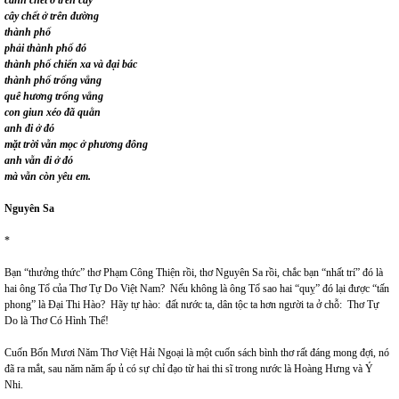
cành chết ở trên cây
cây chết ở trên đường
thành phố
phải thành phố đó
thành phố chiến xa và đại bác
thành phố trống vắng
quê hương trống vắng
con giun xéo đã quằn
anh đi ở đó
mặt trời vẫn mọc ở phương đông
anh vẫn đi ở đó
mà vẫn còn yêu em.
Nguyên Sa
*
Bạn “thưởng thức” thơ Phạm Công Thiện rồi, thơ Nguyên Sa rồi, chắc bạn “nhất trí” đó là
hai ông Tổ của Thơ Tự Do Việt Nam? Nếu không là ông Tổ sao hai “quỵ” đó lại được “tấn
phong” là Đại Thi Hào? Hãy tự hào: đất nước ta, dân tộc ta hơn người ta ở chỗ: Thơ Tự
Do là Thơ Có Hình Thể!
Cuốn Bốn Mươi Năm Thơ Việt Hải Ngoại là một cuốn sách bình thơ rất đáng mong đợi, nó
đã ra mắt, sau năm năm ấp ủ có sự chỉ đạo từ hai thi sĩ trong nước là Hoàng Hưng và Ý
Nhi.