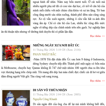
ngoại hình dễ nhìn. Năm nay bốn mươi tuổi. Ở cái tuổi mà
nhiều người phụ nữ đã có con vào đại học, cô trở về căn hộ của
mình mỗi chiều với một chùm chìa khóa và sự im lặng. Từ ban
công tầng mười sáu nhìn xuống, thành phố đêm nào cũng sáng
rực. Xe cộ vẫn xuôi ngược, những ô cửa vẫn hắt ra ánh đèn
vàng ấm áp. Chỉ có căn hộ của Lan, nhiều lúc rộng đến mức
nghe rõ tiếng dép của chính mình trên nền gạch. Sự nghiệp làm
ăn thì thuận tiện nhưng về đường tình duyên thì có phần lận đận.
Đọc thêm
NHỮNG NGÀY XƯA NƠI ĐẤT ÚC
11 Tháng Bảy 2026
5:19 CH
(Xem: 2116)
PHAN NHẬT BẮC
-Năm 1978 Tôi đặt chân đến Úc sau hơn 9 tháng ở Indonesia,
dừng Sydney chuyển tiếp đến Thành phố một ngày có bốn mùa
là Melbourne, chuyến bay Qantas khổng lồ 747 chở một nhóm 100 người chia ra lên khu
vực thượng hạng trên chóp mũi. Tôi mang đôi dép hai màu chiếc đực chiếc cái đi bơ vơ giữa
đám đông người Việt gốc Tàu cùng vali sang trọng.
Đọc thêm
DI SẢN VÔ THỪA NHẬN
11 Tháng Bảy 2026
2:04 CH
(Xem: 2005)
Nguyễn Công Khanh
Di sản ngàn đời của ông cha để lại mà mình không biết đến,