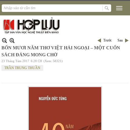
Trước
Sau
BỐN MƯƠI NĂM THƠ VIỆT HẢI NGOẠI – MỘT CUỐN
SÁCH ĐÁNG MONG CHỜ
23 Tháng Tám 2017
6:28 CH
(Xem: 58321)
TRẦN TRUNG THUẦN