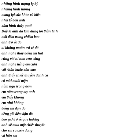
những hình tượng lạ kỳ
những hình tượng
mang lại sức khỏe vô biên
như tổ tiên anh
xâm hình thủy quái
Đấy là anh đã làm đúng lời thần linh
mỗi đêm trong chiêm bao
anh trở về đó
ai không muốn trở về đó
anh nghe thấy tiếng em hát
cùng với nỉ non của sóng
anh nghe tiếng em cười
với chân bước xôn xao
anh thấy chiếc thuyền đánh cá
có mùi muối mặn
nằm ngủ trong đêm
em nằm trong tay anh
em thấy không
em nhớ không
tiếng em dặn dò
tiếng gió đêm dặn dò
bao giờ trở về quê hương
anh sẽ mua một chiếc thuyền
chở em ra biển đông
và hôn em