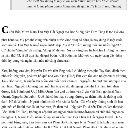
cho xiết! Nó không là một cuốn sách “khảo luận” hay “biên khảo”
mà nó là tác phẩm quần chúng, đọc để giải trí." (Trần Trung Thuần)
C
uốn Bốn Mươi Năm Thơ Việt Hải Ngoại mà Bác Sĩ Nguyễn Đức Tùng là tác giả vừa
phát hành tại Mỹ (có thể cũng trên nhiều nước khác nữa) có đáng là hay đúng là một cuốn
sách nói về Thơ Việt Nam ở ngoài nước đáp ứng được niềm mong mỏi của nhiều người?
Cứ cho là “đáng là” để mừng, “đúng là” để vui. Sự xa vắng hay lìa bỏ Quê Hương năm này
là năm thứ 43, là đã quá lâu, đã quá buồn. Cái buồn này khó vơi, chỉ ngày càng đầy thêm
thôi, hy vọng vài ngàn năm nữa nó cũng chưa tràn!
Xưa, không xưa lắm, Nguyễn Du với tấm lòng hoài Lê, không theo phe Tây Sơn, đành theo
phò triều Nguyễn, phải rời bỏ quê nhà vào Kinh (Huế) làm việc rồi lãnh nhiệm vụ đi sứ sang
Tàu (Bắc hành), Nguyễn Du buồn khi mỗi bước chân đi. Nguyễn Du nhớ nhà, nhớ quê nhà
lắm lắm. Nguyễn Du từng than mỗi lần ông có dịp đi ngang quê nhà Hà Tĩnh trên dặm
đường Bắc Hành quá Quỷ Môn Quan (mà giới trí thức và sử gia Việt Nam gọi là ải Nam
Quan), Nguyễn Du buồn: Quê nhà cỏ lợt màu sương, đường xa thêm một tấc đường một
đau! Hễ đi là buồn. Người mình có cái vốn sẵn là Buồn. Cái vốn này không sinh lời bao
giờ, nếu có lời thì toàn là lời than van, lời than thở…Nguyễn Du ở bên Tàu, có làm thơ (tập
Bắc Hành Thi Tập), không ai xếp thơ làm ngoài nước là thơ-hải-ngoại vì chữ Hải Ngoại có
ba nghĩa: 1, Ngoài Biển, nhan đề tập ký sự của Phan Bội Châu là Hải Ngoại Huyết Thư –
sách viết bằng máu, trên biển, sau khi Phan Bội Châu qua Nhật “xem” tình hình thanh niên
Việt học tập như thế nào (đầu Thế Kỷ 20). Chữ Hải Ngoại, Phan Bội Châu dùng có nghĩa