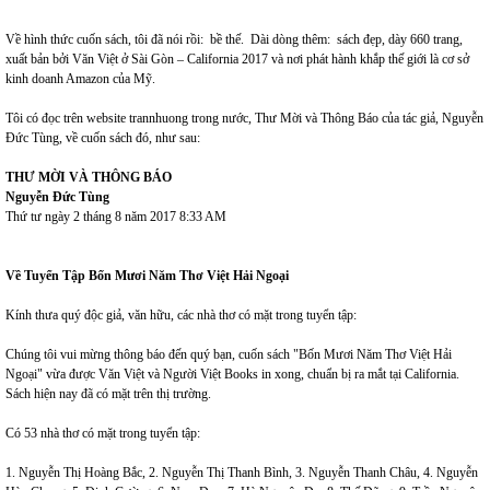
*
Về hình thức cuốn sách, tôi đã nói rồi: bề thế. Dài dòng thêm: sách đẹp, dày 660 trang,
xuất bản bởi Văn Việt ở Sài Gòn – California 2017 và nơi phát hành khắp thế giới là cơ sở
kinh doanh Amazon của Mỹ.
Tôi có đọc trên website trannhuong trong nước, Thư Mời và Thông Báo của tác giả, Nguyễn
Đức Tùng, về cuốn sách đó, như sau:
THƯ MỜI VÀ THÔNG BÁO
Nguyễn Đức Tùng
Thứ tư ngày 2 tháng 8 năm 2017 8:33 AM
Về Tuyển Tập Bốn Mươi Năm Thơ Việt Hải Ngoại
Kính thưa quý độc giả, văn hữu, các nhà thơ có mặt trong tuyển tập:
Chúng tôi vui mừng thông báo đến quý bạn, cuốn sách "Bốn Mươi Năm Thơ Việt Hải
Ngoại" vừa được Văn Việt và Người Việt Books in xong, chuẩn bị ra mắt tại California.
Sách hiện nay đã có mặt trên thị trường.
Có 53 nhà thơ có mặt trong tuyển tập:
1. Nguyễn Thị Hoàng Bắc, 2. Nguyễn Thị Thanh Bình, 3. Nguyễn Thanh Châu, 4. Nguyễn