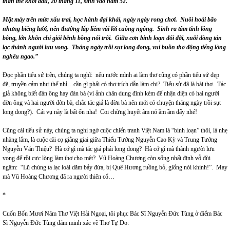
thân thế khởi đầu, 20 tháng 11, sinh vào năm 52.
Mặt mày trên mức xấu trai, học hành đại khái, ngày ngày rong chơi. Nuôi hoài bão
nhưng biếng lười, nên thường lấp liếm vài lời cuồng ngông. Sinh ra tâm tính lông
bông, lớn khôn chỉ giỏi bềnh bồng nổi trôi. Giữa cơn binh loạn đổi đời, xuôi dòng tản
lạc thành người lưu vong. Tháng ngày trồi sụt long đong, vui buồn thơ động tiếng lòng
nghêu ngao.”
Đọc phần tiểu sử trên, chúng ta nghĩ: nếu nước mình ai làm thơ cũng có phần tiểu sử đẹp
đẽ, truyền cảm như thế nhỉ…cần gì phải có thơ trích dẫn làm chi? Tiểu sử đã là bài thơ. Tác
giả không biết đàn ông hay đàn bà (vì ảnh chân dung đính kèm để nhận diện có hai người
đờn ông và hai người đờn bà, chắc tác giả là đờn bà nên mới có chuyện tháng ngày trồi sụt
long đong?). Cái vụ này là bất ổn nha! Coi chừng huyết âm nó ầm ầm đấy nhé!
Cũng cái tiểu sử này, chúng ta nghi ngờ cuộc chiến tranh Việt Nam là “binh loạn” thôi, là nhẹ
nhàng lắm, là cuộc cãi cọ giằng giai giữa Thiếu Tướng Nguyễn Cao Kỳ và Trung Tướng
Nguyễn Văn Thiệu? Hà cớ gì mà tác giả phải long đong? Hà cớ gì mà thành người lưu
vong để rồi cực lòng làm thơ cho mệt? Vũ Hoàng Chương còn sống nhất định vỗ đùi
ngâm: “Lũ chúng ta lạc loài dăm bảy đứa, bị Quê Hương ruồng bỏ, giống nòi khinh!”. May
mà Vũ Hoàng Chương đã ra người thiên cổ…
*
Cuốn Bốn Mươi Năm Thơ Việt Hải Ngoại, tôi phục Bác Sĩ Nguyễn Đức Tùng ở điểm Bác
Sĩ Nguyễn Đức Tùng dám minh xác về Thơ Tự Do: