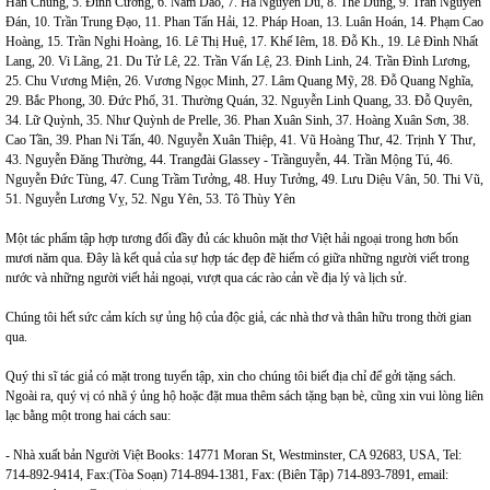
Hàn Chung, 5. Đinh Cường, 6. Nam Dao, 7. Hà Nguyên Du, 8. Thế Dũng, 9. Trần Nguyên
Đán, 10. Trần Trung Đạo, 11. Phan Tấn Hải, 12. Pháp Hoan, 13. Luân Hoán, 14. Phạm Cao
Hoàng, 15. Trần Nghi Hoàng, 16. Lê Thị Huệ, 17. Khế Iêm, 18. Đỗ Kh., 19. Lê Đình Nhất
Lang, 20. Vi Lãng, 21. Du Tử Lê, 22. Trần Vấn Lệ, 23. Đinh Linh, 24. Trần Đình Lương,
25. Chu Vương Miện, 26. Vương Ngọc Minh, 27. Lâm Quang Mỹ, 28. Đỗ Quang Nghĩa,
29. Bắc Phong, 30. Đức Phổ, 31. Thường Quán, 32. Nguyễn Linh Quang, 33. Đỗ Quyên,
34. Lữ Quỳnh, 35. Như Quỳnh de Prelle, 36. Phan Xuân Sinh, 37. Hoàng Xuân Sơn, 38.
Cao Tần, 39. Phan Ni Tấn, 40. Nguyễn Xuân Thiệp, 41. Vũ Hoàng Thư, 42. Trịnh Y Thư,
43. Nguyễn Đăng Thường, 44. Trangđài Glassey - Trầnguyễn, 44. Trần Mộng Tú, 46.
Nguyễn Đức Tùng, 47. Cung Trầm Tưởng, 48. Huy Tưởng, 49. Lưu Diệu Vân, 50. Thi Vũ,
51. Nguyễn Lương Vỵ, 52. Ngu Yên, 53. Tô Thùy Yên
Một tác phẩm tập hợp tương đối đầy đủ các khuôn mặt thơ Việt hải ngoại trong hơn bốn
mươi năm qua. Đây là kết quả của sự hợp tác đẹp đẽ hiếm có giữa những người viết trong
nước và những người viết hải ngoại, vượt qua các rào cản về địa lý và lịch sử.
Chúng tôi hết sức cảm kích sự ủng hộ của độc giả, các nhà thơ và thân hữu trong thời gian
qua.
Quý thi sĩ tác giả có mặt trong tuyển tập, xin cho chúng tôi biết địa chỉ để gởi tặng sách.
Ngoài ra, quý vị có nhã ý ủng hộ hoặc đặt mua thêm sách tặng bạn bè, cũng xin vui lòng liên
lạc bằng một trong hai cách sau:
- Nhà xuất bản Người Việt Books: 14771 Moran St, Westminster, CA 92683, USA, Tel:
714-892-9414, Fax:(Tòa Soạn) 714-894-1381, Fax: (Biên Tập) 714-893-7891, email: