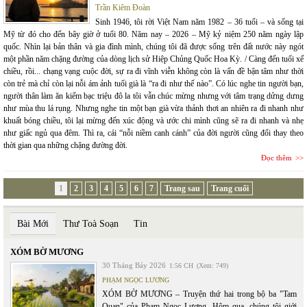
Trần Kiêm Đoàn
Sinh 1946, tôi rời Việt Nam năm 1982 – 36 tuổi – và sống tại
Mỹ từ đó cho đến bây giờ ở tuổi 80. Năm nay – 2026 – Mỹ kỷ niệm 250 năm ngày lập
quốc. Nhìn lại bản thân và gia đình mình, chúng tôi đã được sống trên đất nước này ngót
một phần năm chặng đường của dòng lịch sử Hiệp Chủng Quốc Hoa Kỳ. / Càng đến tuổi xế
chiều, rồi... chạng vạng cuộc đời, sự ra đi vĩnh viễn không còn là vấn đề bận tâm như thời
còn trẻ mà chỉ còn lại nỗi ám ảnh tuổi già là “ra đi như thế nào”. Có lúc nghe tin người bạn,
người thân làm ăn kiếm bạc triệu đô la tôi vẫn chúc mừng nhưng với tâm trạng dửng dưng
như mùa thu lá rụng. Nhưng nghe tin một bạn già vừa thảnh thơi an nhiên ra đi nhanh như
khuất bóng chiều, tôi lại mừng đến xúc động và ước chi mình cũng sẽ ra đi nhanh và nhẹ
như giấc ngủ qua đêm. Thì ra, cái “nỗi niềm canh cánh” của đời người cũng đổi thay theo
thời gian qua những chặng đường đời.
Đọc thêm
1
2
3
4
5
6
7
Trang sau
Trang cuối
Bài Mới
Thư Toà Soạn
Tin
XÓM BỜ MƯƠNG
30 Tháng Bảy 2026
1:56 CH
(Xem: 749)
PHẠM NGỌC LƯƠNG
XÓM BỜ MƯƠNG – Truyện thứ hai trong bộ ba "Tam
Quan" của Phạm Ngọc Lương. Hôm qua, chúng tôi giới