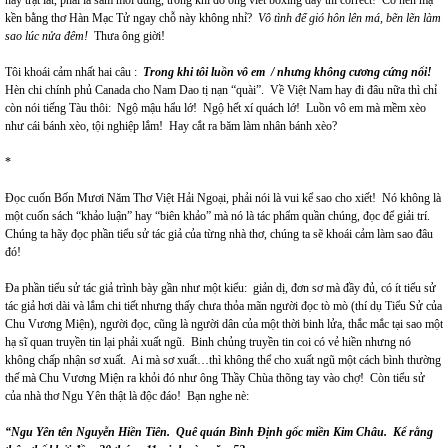
này trật lất, phải là sâm mới đúng, trong khi đó ông viết boxing day thì correct! Có nên mạ
kền bằng thơ Hàn Mạc Tử ngay chỗ này không nhỉ?
Vô
tình để gió hôn lên má, bẽn lẽn làm
sao lúc nửa đêm!
Thưa ông giời!
Tôi khoái cảm nhất hai câu :
Trong khi tôi luồn vô em / nhưng
không cương cứng nổi!
Hèn chi chính phủ Canada cho Nam Dao tị nạn “quài”. Về Việt Nam hay đi đâu nữa thì chỉ
còn nói tiếng Tàu thôi: Ngộ mậu hẩu lớ! Ngộ hết xí quách lớ! Luồn vô em mà mềm xèo
như cái bánh xèo, tội nghiệp lắm! Hay cắt ra băm làm nhân bánh xèo?
*
Đọc cuốn Bốn Mươi Năm Thơ Việt Hải Ngoại, phải nói là vui kể sao cho xiết! Nó không là
một cuốn sách “khảo luận” hay “biên khảo” mà nó là tác phẩm quần chúng, đọc để giải trí.
Chúng ta hãy đọc phần tiểu sử tác giả của từng nhà thơ, chúng ta sẽ khoái cảm làm sao đâu
đó!
Đa phần tiểu sử tác giả trình bày gần như một kiểu: giản dị, đơn sơ mà đầy đủ, có ít tiểu sử
tác giả hơi dài và lắm chi tiết nhưng thấy chưa thỏa mãn người đọc tò mò (thí dụ Tiểu Sử của
Chu Vương Miện), người đọc, cũng là người dân của một thời binh lửa, thắc mắc tại sao một
hạ sĩ quan truyền tin lại phải xuất ngũ. Binh chủng truyền tin coi có vẻ hiền nhưng nó
không chấp nhận sơ xuất. Ai mà sơ xuất…thì không thể cho xuất ngũ một cách bình thường
thế mà Chu Vương Miện ra khỏi đó như ông Thầy Chùa thõng tay vào chợ! Còn tiểu sử
của nhà thơ Ngu Yên thật là độc đáo! Bạn nghe nè:
“Ngu Yên tên Nguyễn Hiền Tiên. Quê quán Bình Định gốc miền Kim Châu. Kể rằng