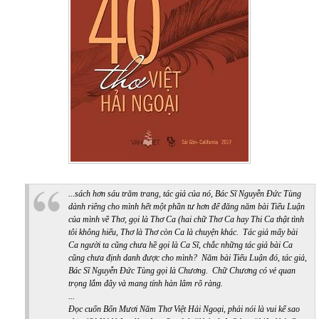
...sách hơn sáu trăm trang, tác giả của nó, Bác Sĩ Nguyễn Đức Tùng
dành riêng cho mình hết một phần tư hơn để đăng năm bài Tiểu Luận
của mình về Thơ, gọi là Thơ Ca (hai chữ Thơ Ca hay Thi Ca thật tình
tôi không hiểu, Thơ là Thơ còn Ca là chuyện khác. Tác giả mấy bài
Ca người ta cũng chưa hề gọi là Ca Sĩ, chắc những tác giả bài Ca
cũng chưa định danh được cho mình? Năm bài Tiểu Luận đó, tác giả,
Bác Sĩ Nguyễn Đức Tùng gọi là Chương. Chữ Chương có vẻ quan
trọng lắm đây và mang tính hàn lâm rõ ràng.
...
Đọc cuốn Bốn Mươi Năm Thơ Việt Hải Ngoại, phải nói là vui kể sao