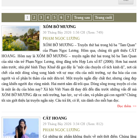
1
2
3
4
5
6
7
Trang sau
Trang cuối
XÓM BỜ MƯƠNG
30 Tháng Bảy 2026
1:56 CH
(Xem: 749)
PHẠM NGỌC LƯƠNG
XÓM BỜ MƯƠNG – Truyện thứ hai trong bộ ba "Tam Quan"
của Phạm Ngọc Lương. Hôm qua, chúng tôi giới thiệu CÁT
HOANG. Hôm nay là XÓM BỜ MƯƠNG – truyện ngắn thứ hai trong bộ ba Tam Quan
của nhà văn trẻ Phạm Ngọc Lương, từng đăng trên Hợp Lưu số 87 (2006). Hơn hai mươi
năm trước, nhà phê bình Thụy Khuê đã gọi đây là "một câu chuyện cổ tích kinh dị", nơi cái
chết của một dòng sông song hành với sự mục rữa của môi trường, sự tha hóa của con
người và số phận bi thảm của một đứa trẻ. Một truyện ngắn đầy chất thơ, nhưng càng đẹp
càng khiến người đọc rùng mình. Hai mươi năm đã trôi qua. Dòng sông trong truyện có còn
là một ẩn dụ của hôm nay? Xã hội Việt Nam đã thay đổi đến đâu trước những vấn đề mà
XÓM BỜ MƯƠNG đặt ra: môi trường, bạo lực, sự vô cảm, và phẩm giá con người? Chúng
tôi xin giới thiệu lại truyện ngắn này. Câu trả lời, có lẽ, xin dành cho mỗi bạn đọc.
Đọc thêm
CÁT HOANG
29 Tháng Bảy 2026
3:34 CH
(Xem: 812)
PHẠM NGỌC LƯƠNG
Có những tác phẩm không thuộc về một thời điểm. Chúng lặng