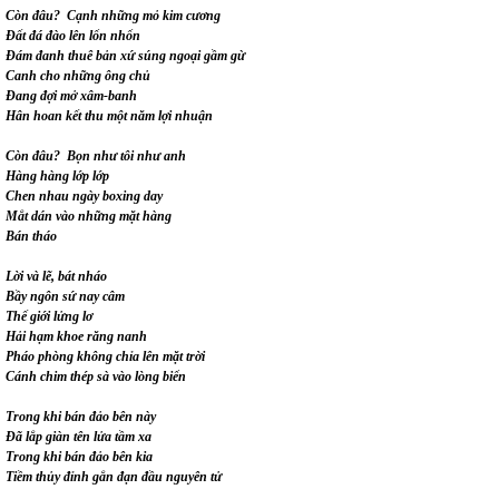
Còn đâu? Cạnh những mỏ kim cương
Đất đá đào lên lổn nhổn
Đám đanh thuê bản xứ súng ngoại gầm gừ
Canh cho những ông chủ
Đang đợi mở xâm-banh
Hân hoan kết thu một năm lợi nhuận
Còn đâu? Bọn như tôi như anh
Hàng hàng lớp lớp
Chen nhau ngày boxing day
Mắt dán vào những mặt hàng
Bán tháo
Lời và lẽ, bát nháo
Bầy ngôn sứ nay câm
Thế giới lửng lơ
Hải hạm khoe răng nanh
Pháo phòng không chỉa lên mặt trời
Cánh chim thép sà vào lòng biển
Trong khi bán đảo bên này
Đã lắp giàn tên lửa tầm xa
Trong khi bán đảo bên kia
Tiềm thủy đỉnh gắn đạn đầu nguyên tử