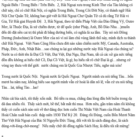
Ngoài Biển / Trong Biển / Trên Biển. 2, Hải Ngoại xưa trong Kinh Thư của Tàu không có
chữ này, chỉ có chữ Hải Nội, có nghĩa Trong Biển, Trong Cõi Đời Này, có thành ngữ Hải
Nội Chư Quân Tử, không bao giờ viết là Hải Ngoại Chư Quân Tử cả dù rằng Tứ Hải vi
Gia, Tứ Hải giai Huynh Đệ. 3, Hải Ngoại, theo từ điển Pháp Việt của Đào Đăng Vỹ, Outre
Mer, là Thuộc Địa, là xứ chiếm được, từ đế quốc (như Pháp, Anh, Bồ Đào Nha…)muốn
đến đó đặt nền cai trị thì phải đi bằng đường biển, có nghĩa là xa lắm. Tây nó nói Đông
Dương (Indochine) là Outre Mer của nó vì nó làm chủ vùng lãnh thổ này, mình dịch ra thành
chữ Hải Ngoại. Việt Nam Cộng Hòa chưa đời nào xâm chiếm nước Mỹ, Canada, Australia,
Pháp, Đức, Anh, Nhật Bản…sao chúng ta lại gọi những nước này Hải Ngoại của chúng ta?
Nước ta có thời tên là Đại Cồ Việt, Đại Việt, Đại Ngu, Đại Nam, tất cả các sử gia nức tiếng
đồn đều không ai hiểu chữ Cồ, Đại Cồ Việt, là gì; họ hiểu rất rõ chữ Đại là gì…nhưng cứ
vòng tay thưa với thế giới: nước chúng em là Quốc Gia Nhược Tiểu, nghe mà xón!
Trong nước là Quốc Nội. Ngoài nước là Quốc Ngoại. Người mình ưa nói tiếng Tàu…bốn
mươi ba năm nay, không hiểu sao người mình vẫn cứ hoài là dân nô lệ, vẫn cứ ưa nói tiếng
Tàu…lai, tiếng Tào…lao!
Nhìn cái bìa sách, tôi thấy xốn mắt. Bỏ tiền ra mua, chẳng đau lòng đâu bởi buồn trong dạ
đã đau nhiều rồi. Thấy sách mới, bề thế, bắt mắt thì mua. Hơn nữa, gần trăm năm rồi không
thấy có cuốn sách nào nói về thơ đáng đọc hơn cuốn Thi Nhân Việt Nam của Hoài Thanh
Hoài Chân xuất bản cuối thập niên 1930 Thế Kỷ 20. Đáng rồi Đúng, cuốn Bốn Mươi Năm
Thơ Việt Hải Ngoại của Bác Sĩ Nguyễn Đức Tùng, đối với tôi là sách-đáng-đọc, là sách
đúng-với-lòng-chờ-mong! Nếu mấy chữ đó đồng nghĩa Sách Hay, là điều tôi rất mừng!