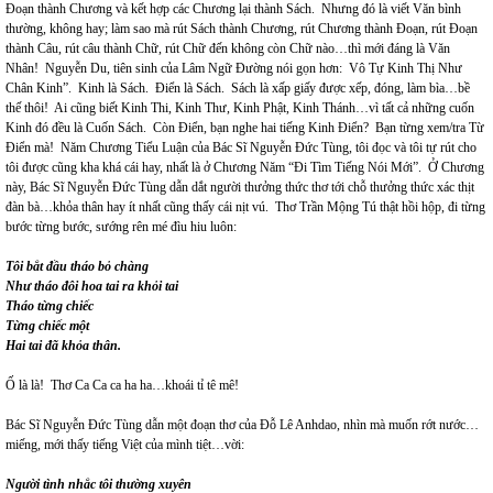
Đoạn thành Chương và kết hợp các Chương lại thành Sách. Nhưng đó là viết Văn bình
thường, không hay; làm sao mà rút Sách thành Chương, rút Chương thành Đoạn, rút Đoạn
thành Câu, rút câu thành Chữ, rút Chữ đến không còn Chữ nào…thì mới đáng là Văn
Nhân! Nguyễn Du, tiên sinh của Lâm Ngữ Đường nói gọn hơn: Vô Tự Kinh Thị Như
Chân Kinh”. Kinh là Sách. Điển là Sách. Sách là xấp giấy được xếp, đóng, làm bìa…bề
thế thôi! Ai cũng biết Kinh Thi, Kinh Thư, Kinh Phật, Kinh Thánh…vì tất cả những cuốn
Kinh đó đều là Cuốn Sách. Còn Điển, bạn nghe hai tiếng Kinh Điển? Bạn từng xem/tra Từ
Điển mà! Năm Chương Tiểu Luận của Bác Sĩ Nguyễn Đức Tùng, tôi đọc và tôi tự rút cho
tôi được cũng kha khá cái hay, nhất là ở Chương Năm “Đi Tìm Tiếng Nói Mới”. Ở Chương
này, Bác Sĩ Nguyễn Đức Tùng dẫn dắt người thưởng thức thơ tới chỗ thưởng thức xác thịt
đàn bà…khỏa thân hay ít nhất cũng thấy cái nịt vú. Thơ Trần Mộng Tú thật hồi hộp, đi từng
bước từng bước, sướng rên mé đìu hiu luôn:
Tôi bắt đầu tháo bỏ chàng
Như tháo đôi hoa tai ra khỏi tai
Tháo từng chiếc
Từng chiếc một
Hai tai đã khỏa thân.
Ố là là! Thơ Ca Ca ca ha ha…khoái tỉ tê mê!
Bác Sĩ Nguyễn Đức Tùng dẫn một đoạn thơ của Đỗ Lê Anhdao, nhìn mà muốn rớt nước…
miếng, mới thấy tiếng Việt của mình tiệt…vời:
Người tình nhắc tôi thường xuyên