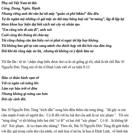
Phụ nữ Việt Nam tứ đức
Công, Dung, Ngôn, Hạnh
Nhưng riêng anh thì vẫn lui tới mấy “quán cà phê bikini” đều đều
Tự do ngâm mộ những cô gái mặc áo dài may bằng loại vải “tơ mỏng”, lặp đi lặp lại
khen khoa học hiện đại biết cách mô cấy vú nhân tạo.
“Em cũng nên đi sửa đi”, anh nói
Cuối cùng thì chúng tôi chia tay
Tôi cũng chẳng cần tìm hiểu coi có phải vì ngực tôi lép hay không.
Tôi không bao giờ tự sửa sang mình cho thích hợp với đòi hỏi của đàn ông.
Đôi khi tôi cũng mặc áo lót, nhưng tôi không có ý định làm vợ.
Tôi lần lần / từ từ / chậm chạp hiểu được thơ ca là cái giống gì rồi, nhất là tới chỗ Bác Sĩ
Nguyễn Đức Tùng nói về thi sĩ Đinh Linh viết về sự kiện 9-11:
Hắn có thân hình vạm vỡ
Với cả ngàn cái nứng lên
Làm rực bầu trời về đêm
Nhưng không gì nứng cao hơn
Đôi cặc sinh đôi.
Bác Sĩ Nguyễn Đức Tùng “trích dẫn” xong bèn đệm thêm câu tưng tửng: “đã gây ra xúc
cảm mạnh ở một số người đọc. Có lẽ đối với họ bài thơ của anh là sự xúc phạm.”. Tôi nói
“tưng tửng” vì tôi không hiểu hai chữ “có lẽ” và hai chữ “xúc phạm”. Có lẽ…là không hề
chi? Xúc phạm…là va chạm nhẹ nhàng? Theo tôi, Bác Sĩ Nguyễn Đức Tùng đã giới thiệu
với độc giả trong cuốn thơ của mình, có một họa sĩ tài ba, là họa sĩ Đinh Linh, vẽ hình hài