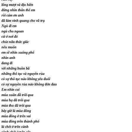
lông mượt và dịu hiền
đứng nhìn thân thể em
rồi cám ơn anh
đã làm vinh quang cho vũ trụ
Ngủ đi em
ngủ cho ngoan
cứ ở nơi đó
chút nữa thức giấc
nếu muốn
em sẽ nhìn xuống phố
nhìn anh
đang đi
với những buồn bã
những thô tục và nguyền rủa
có sự thô tục nào không yếu đuối
có sự nguyền rủa nào không đớn đau
Em nhìn coi
mùa xuân đã trôi qua
mùa hạ đã trôi qua
mùa thu đã trôi qua
bây giờ là mùa đông
mùa đông ở trên vai
mùa đông trên thành phố
lá chết ở trên cành