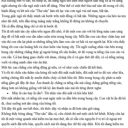
Rồi không biết vì sao, tôi thiếp đi, dù đang ngồi đối diện một người đàn ông xa lạ và đáng
nghi nhưng tôi vẫn ngủ một cách dễ dàng. Như thể có một thứ bùa mê nào đó trong cử chỉ,
hành động và lời nói của “Thợ săn” làm tôi lạc vào cơn ngủ vùi mê man, bất tận.
Trong giấc ngủ tôi thấy mình sải bước trên một đồng cỏ bất tận. Những ngọn của héo úa tựa
như đã chết, trên đầu từng mảng mây trắng khổng lồ đứng im không di chuyển.
Tất cả đều đứng lặng chỉ có tôi là bước đi.
Tôi đi tới một tán cây nằm trên ngọn đồi nhỏ, ở đó một con cáo với bộ lông màu cam sáng
đẹp đẽ cố bắt một con rắn nằm cuộn tròn trong bọng cây. Mỗi lần con cáo thọc chân hay mỏ
vào thì con rắn lại phát ra những tiếng kêu làm con cáo sợ hãi và rụt người lại. Khi vừa thấy
bóng tôi con cáo hoảng hốt và chui luôn vào bọng cây. Tôi ngồi xuống nhìn vào bên trong
bọng cây những chẳng tháy gì ngoài bóng tối sâu hoắm, từ đó vọng ra tiếng của con cáo và
con rắn. Cả hai đang giao chiến với nhau, chúng rên rỉ và gào thét dữ dội, có cả tiếng móng
vuốt và răng nanh cắm vào da thịt.
Một lúc sau chẳng còn tiếng động gì nữa, có vẻ như cuộc chiến đã kết thúc.
Và rồi từ chốn sâu thẳm của bóng tối một đôi mắt xuất hiện, đôi mắt mở to đỏ rực như lửa,
tưởng chừng đôi mắt ấy muốn thiêu cháy cả linh hồn tôi. Bên trong bọng cây phát ra một
tiếng gầm gữ đầy đe dọa. Âm thanh ấy chẳng ra tiếng rắn mà cũng chẳng giống tiếng cáo,
đúng hơn nó không giống với bất kỳ âm thanh nào mà tôi từng được nghe.
Mày là cáo hay là rắn?- Tôi nhìn vào đôi mắt và hỏi khe khẽ.
Đôi mắt nhắm lại, có tiếng sột soạt ngày một xa dần bên trong bọng cây. Con vật bí ẩn đã bỏ
đi, chui xuống nơi tận cùng của bóng tối.
Tới đây thì giấc mơ kết thúc, tôi thức dậy và nhận ra đã hơn tám giờ sáng.
Không thấy bóng dáng “Thợ săn” đâu cả, cửa chính thì mở một cách hớ hênh. Khép cửa lại
tôi đi một vòng quanh nhà kiểm tra lại mọi thứ, tất cả vẫn còn nguyên ở vị trí cũ ngoại trừ
quyển sách đặt trên bàn, quyển sách mà tôi đang đọc dở thì cúp điện. Khi tôi đang kiểm tra