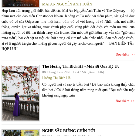
MAI AN NGUYỄN ANH TUẤN
Hợp Lưu trân trọng giới thiệu bài viết của Mai An Nguyễn Anh Tuấn về The Odyssey — bộ
phim mới của đạo diễn Christopher Nolan. Không chỉ là một bài điểm phim, tác giả đã đọc
cuộc trở về của Odysseus như một hành trình trở về với lương tri và Nhân tính; nơi chiến
thắng, quyền lực và những cuộc chinh phạt cuối cùng phải đối diện với món nợ máu của
những người vô tội. Từ thành Troy của Homer đến một thế giới hôm nay vẫn còn “gió tanh
mưa máu”, bài viết đặt ra một câu hỏi tưởng cổ xưa mà vẫn nhức nhối: Sau mỗi cuộc chiến,
ai sẽ là người trả giá cho những gì con người đã gây ra cho con người? — BAN BIÊN TẬP
HỢP LƯU
Đọc thêm
Thơ Hoàng Thị Bích Hà - Mùa Đi Qua Ký Ức
08 Tháng Tám 2026
12:47 SA
(Xem: 136)
Hoàng Thị Bích Hà
Có người hỏi vì sao ta biền biệt / Đã bao mùa không thấy chút
tăm hơi / Có lẽ bởi tháng năm rong ruỗi quá / Bụi mờ dần một
khoảng sáng ngày xưa
Đọc thêm
NGHE SẦU RIÊNG CHÍN TỚI