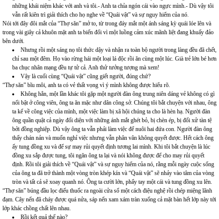
những khái niệm khác với anh và tôi.- Anh ta chỉa ngón cái vào ngực mình.- Dù vậy tôi
vẫn rất kiên trì giải thích cho họ nghe về “Quái vật” và sự nguy hiểm của nó.
Nói tới đây đôi mắt của “Thợ săn” mở to, từ trong đáy mắt một ánh sáng kỳ quái lóe lên và
trong vài giây cả khuôn mặt anh ta biến đổi vì một luồng cảm xúc mãnh liệt đang khuấy đảo
bên dưới.
Nhưng rồi một sáng nọ tôi thức dậy và nhận ra toàn bộ người trong làng đều đã chết,
chỉ sau một đêm. Họ vào rừng hái một loại lá độc rồi ăn cùng một lúc. Già trẻ lớn bé hơn
ba chục nhân mạng đều tự tử cả. Anh thử tưởng tượng mà xem!
Vậy là cuối cùng “Quái vật” cũng giết người, đúng chứ?
“Thợ săn” bĩu môi, anh ta có vẻ thất vọng vì ý mình không được hiểu rõ.
Không hẳn, một lần khác tôi gặp một người đàn ông trung niên dáng vẻ không có gì
nổi bật ở công viên, ông ta ăn mặc như dân công sở. Chúng tôi bắt chuyện với nhau, ông
ta kể về công việc của mình, một việc làm bị xã hội chúng ta cho là hèn hạ. Người đàn
ông quần quật cả ngày đối diện với những ánh mắt ghét bỏ, bị chèn ép, bị đối xử tàn tệ
bởi đồng nghiệp. Dù vậy ông ta vẫn phải làm việc để nuôi hai đứa con. Người đàn ông
thấy chán nản và muốn nghỉ việc nhưng vẫn phân vân không quyết được. Hết cách ông
ấy tung đồng xu và để sự may rủi quyết định tương lai mình. Khi tôi bắt chuyện là lúc
đồng xu sắp được tung, tôi ngăn ông ta lại và nói không được để cho may rủi quyết
định. Rồi tôi giải thích về “Quái vật” và sự nguy hiểm của nó, rằng mỗi ngày cuộc sống
của ông ta đã trở thành một vòng tròn khép kín và “Quái vật” sẽ nhảy vào tâm của vòng
tròn và tất cả sẽ xoay quanh nó. Ông ta cười lớn, phẩy tay một cái và tung đồng xu lên.
“Thợ săn” búng đầu lọc điếu thuốc ra ngoài cửa sổ một cách điệu nghệ rồi chép miệng lãnh
đạm. Cây nến đã cháy được quá nửa, sáp nến xam xám tràn xuống cả mặt bàn hết lớp này tới
lớp khác chồng chất lên nhau.
Rồi kết quả thế nào?