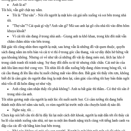
Anh là ai?
Tôi hỏi, vẫn giữ chặt tay nắm.
Tôi là “Thợ săn”.- Nói rồi người lạ mặt kéo cái giá nến xuống và soi bên trong nhà
tôi.
“Thợ săn”? Cái quái gì vậy? Anh săn gì? Mà sao anh lại gõ cửa nhà tôi vào đêm hôm
khuya khoắt?
Vì cái tôi săn đang ở trong nhà anh.- Giọng anh ta khô khan, trong khi đôi mắt vẫn
chăm chăm nhìn vào bên trong.
Bất giác tôi cũng nhìn theo người lạ mặt, sau lưng vẫn là những đồ vật quen thuộc, quyển
sách đang nằm im trên bàn và cái ti vi thì ở trong góc cầu thang, vài sợ dây điện hờ hững vắt
qua khoảng không. Nhưng có vẻ như tất cả những đồ vật ấy đang méo mó, lệch lạc khi ở
trong cảnh tranh tối tránh sáng. Sự thay đổi diễn ra từ từ nhưng chắc chắn. Cái mờ ảo của
ánh lửa làm mọi thứ cong vẹo. Tôi nhìn lối đi dẫn xuống bếp đang chìm trong bóng tối, và
cái cầu thang đi lên lầu nhu bị nuốt chửng mất vào đêm đen. Bất giác tôi thấy rờn rợn, không
biết đó là cảm giác do người đàn ông lạ mặt đem lại, cảm giác của riêng tôi hay bản thân ngôi
nhà vốn dĩ đã luôn đáng sợ như vậy.
Anh cũng cảm nhận thấy rồi phải không?- Anh ta bất giác thì thầm.- Có thứ tôi săn ở
trong nhà của anh.
Tôi nhìn gương mặt của người lạ một lúc rồi nuốt nước bọt. Có cảm tưởng tôi đang biến
thành một đứa trẻ năm sáu tuổi, co rúm người lại trước một câu chuyện kinh dị nào đó.
Nghe này, tôi…
Chưa kịp nói hết câu tôi đã bị đẩy lùi lại một cách dứt khoát, người lạ mặt dấn tới rồi thảy cái
ba lô của mình xuống sàn nhà, nó tạo ra một âm thanh nặng trịch cùng với tiếng lanh canh va
đập của các đồ vật bằng kim loại bên trong.