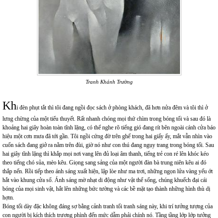
Tranh Khánh Trường
Kh
i đèn phụt tắt thì tôi đang ngồi đọc sách ở phòng khách, đã hơn nửa đêm và tôi thì ở
lưng chừng của một tiểu thuyết. Rất nhanh chóng mọi thứ chìm trong bóng tối và sau đó là
khoảng hai giây hoàn toàn tĩnh lặng, có thể nghe rõ tiếng gió đang rít bên ngoài cánh cửa báo
hiệu một cơn mưa đã tới gần. Tôi ngồi cứng đờ trên ghế trong hai giấy ấy, mắt vẫn nhìn vào
cuốn sách đang giở ra nằm trên đùi, giờ nó như con thú đang ngụy trang trong bóng tối. Sau
hai giây tĩnh lặng thì khắp mọi nơi vang lên đủ loại âm thanh, tiếng trẻ con ré lên khóc kéo
theo tiếng chó sủa, mèo kêu. Giọng sang sảng của một người đàn bà trung niên kêu ai đó
thắp nến. Rồi tiếp theo ánh sáng xuất hiện, lập lòe như ma trơi, những ngọn lửa vàng yếu ớt
hắt vào khung cửa sổ. Ánh sáng mờ nhạt di động như vật thể sống, chúng khuếch đại cái
bóng của mọi sinh vật, hắt lên những bức tường và các bề mặt tạo thành những hình thù dị
hợm.
Bóng tối dày đặc không đáng sợ bằng cảnh tranh tối tranh sáng này, khi trí tưởng tượng của
con người bị kích thích trương phình đến mức dẫm phải chính nó. Tầng tầng lớp lớp tưởng