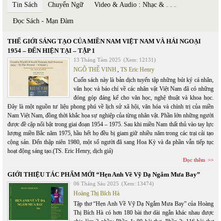
Tin Sách
Chuyển Ngữ
Video & Audio : Nhạc & . . .
Đọc Sách - Mạn Đàm
THẾ GIỚI SÁNG TẠO CỦA MIỀN NAM VIỆT NAM VÀ HẢI NGOẠI
1954 – ĐẾN HIỆN TẠI – TẬP 1
13 Tháng Tám 2025
(Xem: 12131)
NGÔ THẾ VINH
,
TS Eric Henry
Cuốn sách này là bản dịch tuyển tập những bút ký cá nhân,
văn học và báo chí về các nhân vật Việt Nam đã có những
đóng góp đáng kể cho văn học, nghệ thuật và khoa học.
Đây là một nguồn tư liệu phong phú về lịch sử xã hội, văn hóa và chính trị của miền
Nam Việt Nam, đồng thời khắc họa sự nghiệp của từng nhân vật. Phần lớn những người
được đề cập nổi bật trong giai đoạn 1954 – 1975. Sau khi miền Nam thất thủ vào tay lực
lượng miền Bắc năm 1975, hầu hết họ đều bị giam giữ nhiều năm trong các trại cải tạo
cộng sản. Đến thập niên 1980, một số người đã sang Hoa Kỳ và đa phần vẫn tiếp tục
hoạt động sáng tạo.(TS. Eric Henry, dịch giả)
Đọc thêm
GIỚI THIỆU TÁC PHẨM MỚI “Hẹn Anh Về Vỹ Dạ Ngắm Mưa Bay”
06 Tháng Sáu 2025
(Xem: 13474)
Hoàng Thị Bích Hà
Tập thơ “Hẹn Anh Về Vỹ Dạ Ngắm Mưa Bay” của Hoàng
Thị Bích Hà có hơn 180 bài thơ dài ngắn khác nhau được