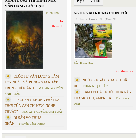
NHÂN LOẠI THÌ HÌNH NHƯ
Ký / Tùy Bút
VẪN ĐANG LƯU LẠC
NGHE SẦU RIÊNG CHÍN TỚI
Minh Hạo
07 Tháng Tám 2026
(Xem: 92)
Đọc
thêm
Trần Kiêm Đoàn
Đọc thêm
CUỘC TỰ VẤN LƯƠNG TÂM
NHỮNG NGÀY XƯA NƠI ĐẤT
LỚN NHẤT VÀ RUNG CẢM NHẤT
ÚC
PHAN NHẬT BẮC
TRONG ĐIỆN ẢNH
MAI AN NGUYỄN
CÁM ƠN ĐẤT NƯỚC HOA KỲ -
ANH TUẤN
THANK YOU, AMERICA
Trần Kiêm
“THỜI NÀY KHÔNG PHẢI LÀ
Đoàn
THỜI CỦA VĂN CHƯƠNG NGHỆ
THUẬT”
MAI AN NGUYỄN ANH TUẤN
DI SẢN VÔ THỪA
NHẬN
Nguyễn Công Khanh