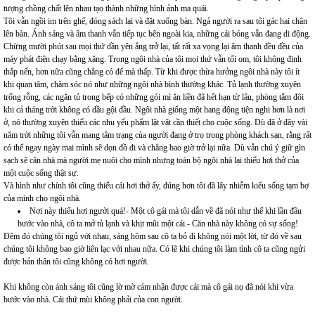
tượng chồng chất lên nhau tạo thành những hình ảnh ma quái.
Tôi vẫn ngồi im trên ghế, đóng sách lại và đặt xuống bàn. Ngả người ra sau tôi gác hai chân
lên bàn. Ánh sáng và âm thanh vẫn tiếp tục bên ngoài kia, những cái bóng vẫn đang di động.
Chừng mười phút sau mọi thứ dần yên ắng trở lại, tất rất xa vọng lại âm thanh đều đều của
máy phát điện chạy bằng xăng. Trong ngôi nhà của tôi mọi thứ vẫn tối om, tôi không định
thắp nến, hơn nữa cũng chẳng có để mà thấp. Từ khi được thừa hưởng ngôi nhà này tôi ít
khi quan tâm, chăm sóc nó như những ngôi nhà bình thường khác. Tủ lạnh thường xuyên
trống rỗng, các ngăn tủ trong bếp có những gói mì ăn liền đã hết hạn từ lâu, phòng tắm đôi
khi cả tháng trời không có dầu gội đầu. Ngôi nhà giống một hang động tiện nghi hơn là nơi
ở, nó thường xuyên thiếu các nhu yếu phẩm lặt vặt cần thiết cho cuộc sống. Dù đã ở đây vài
năm trời những tôi vẫn mang tâm trạng của người đang ở trọ trong phòng khách sạn, rằng rất
có thể ngay ngày mai mình sẽ dọn đồ đi và chẳng bao giờ trở lại nữa. Dù vẫn chú ý giữ gìn
sạch sẽ căn nhà mà người mẹ nuôi cho mình nhưng toàn bộ ngôi nhà lại thiếu hơi thở của
một cuộc sống thật sự.
Và hình như chính tôi cũng thiếu cái hơi thở ấy, đúng hơn tôi đã lây nhiễm kiểu sống tạm bợ
của mình cho ngôi nhà.
Nơi này thiếu hơi người quá!- Một cô gái mà tôi dẫn về đã nói như thế khi lần đầu
bước vào nhà, cô ta mở tủ lạnh và khịt mũi một cái.- Căn nhà này không có sự sống!
Đêm đó chúng tôi ngủ với nhau, sáng hôm sau cô ta bỏ đi không nói một lời, từ đó về sau
chúng tôi không bao giờ liên lạc với nhau nữa. Có lẽ khi chúng tôi làm tình cô ta cũng ngửi
được bản thân tôi cũng không có hơi người.
Khi không còn ánh sáng tôi cũng lờ mờ cảm nhận được cái mà cô gái nọ đã nói khi vừa
bước vào nhà. Cái thứ mùi không phải của con người.