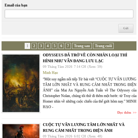
Email của bạn
1
2
3
4
5
6
7
Trang sau
Trang cuối
ODYSSEUS ĐÃ TRỞ VỀ CÒN NHÂN LOẠI THÌ
HÌNH NHƯ VẪN ĐANG LƯU LẠC
09 Tháng Tám 2026
7:14 CH
(Xem: 59)
Minh Hạo
“Một suy ngẫm nối tiếp Từ bài viết “CUỘC TỰ VẤN LƯƠNG
TÂM LỚN NHẤT VÀ RUNG CẢM NHẤT TRONG ĐIỆN
ẢNH” của Mai An Nguyễn Anh Tuấn về The Odyssey của
Christopher Nolan, chúng tôi thử đi thêm một bước: từ Troy của
Homer nhìn về những cuộc chiến của thế giới hôm nay.” MINH
HẠO -
Đọc thêm
CUỘC TỰ VẤN LƯƠNG TÂM LỚN NHẤT VÀ
RUNG CẢM NHẤT TRONG ĐIỆN ẢNH
09 Tháng Tám 2026
6:02 CH
(Xem: 48)