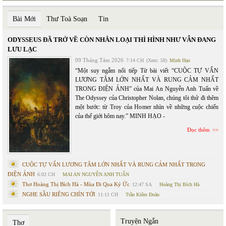
Bài Mới
Thư Toà Soạn
Tin
ODYSSEUS ĐÃ TRỞ VỀ CÒN NHÂN LOẠI THÌ HÌNH NHƯ VẪN ĐANG
LƯU LẠC
09 Tháng Tám 2026
7:14 CH
(Xem: 58)
Minh Hạo
“Một suy ngẫm nối tiếp Từ bài viết “CUỘC TỰ VẤN
LƯƠNG TÂM LỚN NHẤT VÀ RUNG CẢM NHẤT
TRONG ĐIỆN ẢNH” của Mai An Nguyễn Anh Tuấn về
The Odyssey của Christopher Nolan, chúng tôi thử đi thêm
một bước: từ Troy của Homer nhìn về những cuộc chiến
của thế giới hôm nay.” MINH HẠO -
Đọc thêm
CUỘC TỰ VẤN LƯƠNG TÂM LỚN NHẤT VÀ RUNG CẢM NHẤT TRONG
ĐIỆN ẢNH
6:02 CH
MAI AN NGUYỄN ANH TUẤN
Thơ Hoàng Thị Bích Hà - Mùa Đi Qua Ký Ức
12:47 SA
Hoàng Thị Bích Hà
NGHE SẦU RIÊNG CHÍN TỚI
11:11 CH
Trần Kiêm Đoàn
Truyện Ngắn
Thơ