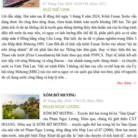
07 Tháng Tám 2026
10:29 CH
(Xem: 237)
NGÔ THẾ VINH
Lời dẫn nhập: Hai năm sau lễ động thổ ngày 5 tháng 8 năm 2024, Kênh Funan Techo vẫn
đang được thi công theo từng đoạn, chưa hoàn thành toàn tuyến khoảng 180 km. Tác giả
phân tích rõ dự án không chỉ là tuyến giao thông đường thủy đơn thuần mà còn là công trình
điều tiết nước đa mục tiêu, có nguy cơ ảnh hưởng đến chế độ lũ, phân phối phù sa và xâm
nhập mặn ở Đồng bằng sông Cửu Long. Đặc biệt, dự án đã vi phạm nghiêm trọng Điều 5
của Hiệp định Mekong 1995. Cam Bốt đã cố tình xếp kênh Funan Techo vào nhóm “dự án
trên dòng nhánh” để chỉ phải làm thủ tục Thông báo đơn giản, thay vì thực hiện thủ tục
Tham vấn trước (Prior Consultation) bắt buộc theo quy trình PNPCA. Thực tế, kênh kết nối
trực tiếp với sông Mekong và sông Bassac – hai nhánh mang nước dòng chính – và chuyển
nước ra Vịnh Thái Lan. Việc né tránh Điều 5 không chỉ làm suy yếu cơ chế hợp tác của Ủy
hội sông Mekong (MRC) mà còn mở ra nguy cơ các quốc gia khác noi theo, phá vỡ nguyên
tắc sử dụng nước công bằng và hợp lý trên ...
Đọc thêm
XÓM BỜ MƯƠNG
30 Tháng Bảy 2026
1:56 CH
(Xem: 894)
PHẠM NGỌC LƯƠNG
XÓM BỜ MƯƠNG – Truyện thứ hai trong bộ ba "Tam Quan"
của Phạm Ngọc Lương. Hôm qua, chúng tôi giới thiệu CÁT
HOANG. Hôm nay là XÓM BỜ MƯƠNG – truyện ngắn thứ hai trong bộ ba Tam Quan
của nhà văn trẻ Phạm Ngọc Lương, từng đăng trên Hợp Lưu số 87 (2006). Hơn hai mươi
năm trước, nhà phê bình Thụy Khuê đã gọi đây là "một câu chuyện cổ tích kinh dị", nơi cái