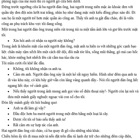
phòng ngủ của mẹ nuôi thì có người gõ cửa bên dưới.
Đứng trước ngưỡng cửa là ba người đàn ông, hai người trung niên mặc áo khoác đen với
quần tây đen đội nón lưỡi trai trắng, nhìn họ như đang mặc một kiểu đồng phục nào đó. Đi
sau họ là một người trẻ hơn mặc quần áo công an. Thấy tôi anh ta gật đầu chào, đó là viên
công an phụ trách khu vực tôi đang sống.
Một trong hai người đàn ông trung niên rút trong túi ra một tấm ảnh lớn và giơ lên trước mặt
tôi.
Xin hỏi anh có nhận ra người này không?
Trong ảnh là khuôn mặt của một người đàn ông, mặt anh ta hiện ra với những góc cạnh bạo
liệt: chân mày rậm xếch lên một cách dữ dội, đôi mắt tóe lửa, sống mũi thẳng, gò má cao hốc
hác, khóe miệng hơi nhếch lên cái cằm tua tủa râu ria
Tôi mỉm cười rồi khẽ lắc đầu.
Không, tôi không nhận ra anh ta.
Cảm ơn anh. Người đàn ông này là một kẻ rất nguy hiểm. Hình như đêm qua anh ta
đi vào khu này, có khi bây giờ vẫn còn lảng vảng quanh đây.- Nói rồi người đàn ông liếc
ngang liếc dọc vẻ cảnh giác.
Nếu thấy người trong ảnh mong anh gọi vào số điện thoại này!- Người còn lại nói và
đưa một mảnh giấy nghuệc ngoạc vài con số cho tôi.
Đón lấy mảnh giấy tôi hỏi buâng quơ.
Anh ta đã làm gì vậy?
Đầu độc hơn ba mươi người trong một đêm bằng một loại lá cây.
Được rồi tôi sẽ báo nếu thấy anh ta!
Rất cảm ơn sự hợp tác của anh.
Hai người đàn ông cúi chào, cả ba quay đi gõ cửa những nhà khác.
Chiều hôm ấy tôi đi mua một tá nến đặt trên đầu tủ lạnh dự trữ cho những đêm cúp điện,