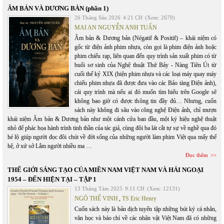
ÂM BẢN VÀ DƯƠNG BẢN (phần 1)
26 Tháng Sáu 2026
4:21 CH
(Xem: 2679)
MAI AN NGUYỄN ANH TUẤN
Âm bản & Dương bản (Négatif & Positif) – khái niệm có
gốc từ điện ảnh phim nhựa, còn gọi là phim điện ảnh hoặc
phim chiếu rạp, liên quan đến quy trình sản xuất phim có từ
buổi sơ sinh của Nghệ thuật Thứ Bảy - Nàng Tiên Út từ
cuối thế kỷ XIX (hiện phim nhựa và các loại máy quay máy
chiếu phim nhựa đã được đưa vào các Bảo tàng Điện ảnh),
cái quy trình mà nếu ai đó muốn tìm hiểu trên Google sẽ
không bao giờ có được thông tin đầy đủ… Nhưng, cuốn
sách này không đi sâu vào công nghệ Điện ảnh, chỉ mượn
khái niệm Âm bản & Dương bản như một cánh cửa ban đầu, một ký hiệu nghệ thuật
nhỏ để phác họa hành trình tinh thần của tác giả, cùng đôi ba lát cắt tự sự về nghề qua đó
hé lộ giúp người đọc đôi chút về đời sống của những người làm phim Việt qua mấy thế
hệ, ở xứ sở Lắm người nhiều ma …
Đọc thêm
THẾ GIỚI SÁNG TẠO CỦA MIỀN NAM VIỆT NAM VÀ HẢI NGOẠI
1954 – ĐẾN HIỆN TẠI – TẬP 1
13 Tháng Tám 2025
9:11 CH
(Xem: 12131)
NGÔ THẾ VINH
,
TS Eric Henry
Cuốn sách này là bản dịch tuyển tập những bút ký cá nhân,
văn học và báo chí về các nhân vật Việt Nam đã có những