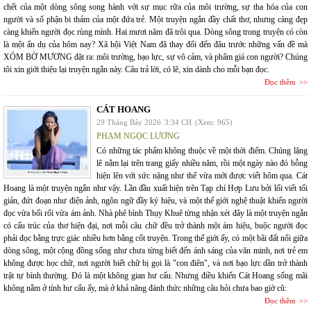
chết của một dòng sông song hành với sự mục rữa của môi trường, sự tha hóa của con
người và số phận bi thảm của một đứa trẻ. Một truyện ngắn đầy chất thơ, nhưng càng đẹp
càng khiến người đọc rùng mình. Hai mươi năm đã trôi qua. Dòng sông trong truyện có còn
là một ẩn dụ của hôm nay? Xã hội Việt Nam đã thay đổi đến đâu trước những vấn đề mà
XÓM BỜ MƯƠNG đặt ra: môi trường, bạo lực, sự vô cảm, và phẩm giá con người? Chúng
tôi xin giới thiệu lại truyện ngắn này. Câu trả lời, có lẽ, xin dành cho mỗi bạn đọc.
Đọc thêm
CÁT HOANG
29 Tháng Bảy 2026
3:34 CH
(Xem: 965)
PHẠM NGỌC LƯƠNG
Có những tác phẩm không thuộc về một thời điểm. Chúng lặng
lẽ nằm lại trên trang giấy nhiều năm, rồi một ngày nào đó bỗng
hiện lên với sức nặng như thể vừa mới được viết hôm qua. Cát
Hoang là một truyện ngắn như vậy. Lần đầu xuất hiện trên Tạp chí Hợp Lưu bởi lối viết tối
giản, đứt đoạn như điện ảnh, ngôn ngữ đầy ký hiệu, và một thế giới nghệ thuật khiến người
đọc vừa bối rối vừa ám ảnh. Nhà phê bình Thụy Khuê từng nhận xét đây là một truyện ngắn
có cấu trúc của thơ hiện đại, nơi mỗi câu chữ đều trở thành một ám hiệu, buộc người đọc
phải đọc bằng trực giác nhiều hơn bằng cốt truyện. Trong thế giới ấy, có một bãi đất nổi giữa
dòng sông, một cộng đồng sống như chưa từng biết đến ánh sáng của văn minh, nơi trẻ em
không được học chữ, nơi người biết chữ bị gọi là "con điên", và nơi bạo lực dần trở thành
trật tự bình thường. Đó là một không gian hư cấu. Nhưng điều khiến Cát Hoang sống mãi
không nằm ở tính hư cấu ấy, mà ở khả năng đánh thức những câu hỏi chưa bao giờ cũ:
Đọc thêm