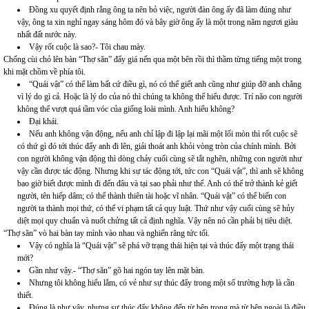
Đồng xu quyết định rằng ông ta nên bỏ việc, người đàn ông ấy đã làm đúng như
vậy, ông ta xin nghỉ ngay sáng hôm đó và bây giờ ông ấy là một trong năm ngươi giàu
nhất đất nước này.
Vậy rốt cuộc là sao?- Tôi chau mày.
Chống cùi chỏ lên bàn “Thợ săn” đẩy giá nến qua một bên rồi thì thầm từng tiếng một trong
khi mặt chồm về phía tôi.
“Quái vật” có thể làm bất cứ điều gì, nó có thể giết anh cũng như giúp đỡ anh chẳng
vì lý do gì cả. Hoặc là lý do của nó thì chúng ta không thể hiểu được. Trí não con người
không thể vượt quá tầm vóc của giống loài mình. Anh hiểu không?
Đại khái.
Nếu anh không vận động, nếu anh chỉ lập đi lập lại mãi một lối mòn thì rốt cuộc sẽ
có thứ gì đó tới thúc đẩy anh đi lên, giải thoát anh khỏi vòng tròn của chính mình. Bởi
con người không vận động thì dòng chảy cuối cùng sẽ tắt nghẽn, những con người như
vậy cần được tác động. Nhưng khi sự tác động tới, tức con “Quái vật”, thì anh sẽ không
bao giờ biết được mình đi đến đâu và tại sao phải như thế. Anh có thể trở thành kẻ giết
người, tên hiếp dâm; có thể thành thiên tài hoặc vĩ nhân. “Quái vật” có thể biến con
người ta thành mọi thứ, có thể vi phạm tất cả quy luật. Thứ như vậy cuối cùng sẽ hủy
diệt mọi quy chuẩn và nuốt chửng tất cả định nghĩa. Vậy nên nó cần phải bị tiêu diệt.
“Thợ săn” vò hai bàn tay mình vào nhau và nghiến răng tức tối.
Vậy có nghĩa là “Quái vật” sẽ phá vỡ trạng thái hiện tại và thúc đẩy một trạng thái
mới?
Gần như vậy.- “Thợ săn” gõ hai ngón tay lên mặt bàn.
Nhưng tôi không hiểu lắm, có vẻ như sự thúc đẩy trong một số trường hợp là cần
thiết.
Đúng là như vậy, nhưng sự thúc đẩy không đến từ bên trong mà từ bên ngoài là điều