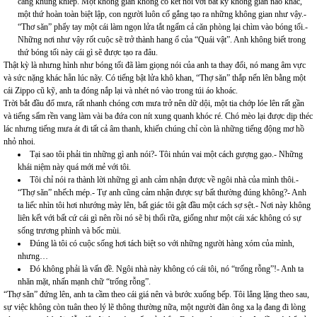
càng khủng khiếp. Một không gian không có kết nối với bất kỳ không gian nào khác,
một thứ hoàn toàn biệt lập, con người luôn cố gắng tạo ra những không gian như vậy.-
“Thơ săn” phẩy tay một cái làm ngọn lửa tắt ngấm cả căn phòng lại chìm vào bóng tối.-
Những nơi như vậy rốt cuộc sẽ trở thành hang ổ của “Quái vật”. Anh không biết trong
thứ bóng tối này cái gì sẽ được tạo ra đâu.
Thật kỳ là nhưng hình như bóng tối đã làm giọng nói của anh ta thay đổi, nó mang âm vực
và sức nặng khác hẵn lúc nãy. Có tiếng bật lửa khô khan, “Thợ săn” thắp nến lên bằng một
cái Zippo cũ kỹ, anh ta đóng nắp lại và nhét nó vào trong túi áo khoác.
Trời bắt đầu đổ mưa, rất nhanh chóng cơn mưa trở nên dữ dội, một tia chớp lóe lên rất gần
và tiếng sấm rền vang làm vài ba đứa con nít xung quanh khóc ré. Chó mèo lại được dịp théc
lác nhưng tiếng mưa át đi tất cả âm thanh, khiến chúng chỉ còn là những tiếng động mơ hồ
nhỏ nhoi.
Tại sao tôi phải tin những gì anh nói?- Tôi nhún vai một cách gượng gạo.- Những
khái niệm này quá mới mẻ với tôi.
Tôi chỉ nói ra thành lời những gì anh cảm nhận được về ngôi nhà của mình thôi.-
“Thợ săn” nhếch mép.- Tự anh cũng cảm nhận được sự bất thường đúng không?- Anh
ta liếc nhìn tôi hơi nhướng mày lên, bất giác tôi gật đầu một cách sợ sệt.- Nơi này không
liên kết với bất cứ cái gì nên rồi nó sẽ bị thối rữa, giống như một cái xác không có sự
sống trương phình và bốc mùi.
Đúng là tôi có cuộc sống hơi tách biệt so với những người hàng xóm của mình,
nhưng…
Đó không phải là vấn đề. Ngôi nhà này không có cái tôi, nó “trống rỗng”!- Anh ta
nhăn mặt, nhấn mạnh chữ “trống rỗng”.
“Thợ săn” đứng lên, anh ta cầm theo cái giá nên và bước xuống bếp. Tôi lẳng lặng theo sau,
sự việc không còn tuân theo lý lẽ thông thường nữa, một người đàn ông xa lạ đang đi lòng