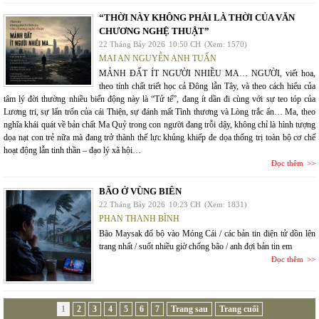
“THỜI NÀY KHÔNG PHẢI LÀ THỜI CỦA VĂN
CHƯƠNG NGHỆ THUẬT”
22 Tháng Bảy 2026
10:50 CH
(Xem: 1570)
MAI AN NGUYỄN ANH TUẤN
MẢNH ĐẤT ÍT NGƯỜI NHIỀU MA… NGƯỜI, viết hoa,
theo tính chất triết học cả Đông lẫn Tây, và theo cách hiểu của
tâm lý đời thường nhiều biến động này là “Tử tế”, đang ít dần đi cùng với sự teo tóp của
Lương tri, sự lẩn trốn của cái Thiện, sự đánh mất Tình thương và Lòng trắc ẩn… Ma, theo
nghĩa khái quát về bản chất Ma Quỷ trong con người đang trỗi dậy, không chỉ là hình tượng
dọa nạt con trẻ nữa mà đang trở thành thế lực khủng khiếp đe dọa thống trị toàn bộ cơ chế
hoạt động lẫn tinh thần – đạo lý xã hội…
Đọc thêm
BÃO Ở VÙNG BIÊN
22 Tháng Bảy 2026
10:23 CH
(Xem: 1831)
PHAN THANH BÌNH
Bão Maysak đổ bộ vào Móng Cái / các bản tin điện tử dồn lên
trang nhất / suốt nhiều giờ chống bão / anh đợi bản tin em
Đọc thêm
1
2
3
4
5
6
7
Trang sau
Trang cuối