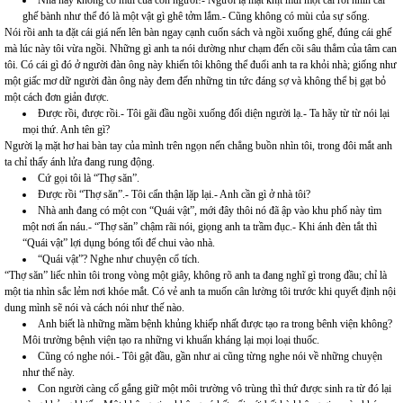
Nhà này không có mùi của con người!- Người lạ mặt khịt mũi một cái rồi nhìn cái
ghế bành như thể đó là một vật gì ghê tởm lắm.- Cũng không có mùi của sự sống.
Nói rồi anh ta đặt cái giá nến lên bàn ngay cạnh cuốn sách và ngồi xuống ghế, đúng cái ghế
mà lúc này tôi vừa ngồi. Những gì anh ta nói dường như chạm đến cõi sâu thẳm của tâm can
tôi. Có cái gì đó ở người đàn ông này khiến tôi không thể đuổi anh ta ra khỏi nhà; giống như
một giấc mơ dữ người đàn ông này đem đến những tin tức đáng sợ và không thể bị gạt bỏ
một cách đơn giản được.
Được rồi, được rồi.- Tôi gãi đầu ngồi xuống đối diện người lạ.- Ta hãy từ từ nói lại
mọi thứ. Anh tên gì?
Người lạ mặt hơ hai bàn tay của mình trên ngọn nến chẳng buồn nhìn tôi, trong đôi mắt anh
ta chỉ thấy ánh lửa đang rung động.
Cứ gọi tôi là “Thợ săn”.
Được rồi “Thợ săn”.- Tôi cẩn thận lặp lại.- Anh cần gì ở nhà tôi?
Nhà anh đang có một con “Quái vật”, mới đây thôi nó đã ập vào khu phố này tìm
một nơi ẩn náu.- “Thợ săn” chậm rãi nói, giọng anh ta trầm đục.- Khi ánh đèn tắt thì
“Quái vật” lợi dụng bóng tối để chui vào nhà.
“Quái vật”? Nghe như chuyện cổ tích.
“Thợ săn” liếc nhìn tôi trong vòng một giây, không rõ anh ta đang nghĩ gì trong đầu; chỉ là
một tia nhìn sắc lẻm nơi khóe mắt. Có vẻ anh ta muốn cân lường tôi trước khi quyết định nội
dung mình sẽ nói và cách nói như thế nào.
Anh biết là những mầm bệnh khủng khiếp nhất được tạo ra trong bênh viện không?
Môi trường bệnh viện tạo ra những vi khuẩn kháng lại mọi loại thuốc.
Cũng có nghe nói.- Tôi gật đầu, gần như ai cũng từng nghe nói về những chuyện
như thế này.
Con người càng cố gắng giữ một môi trường vô trùng thì thứ được sinh ra từ đó lại