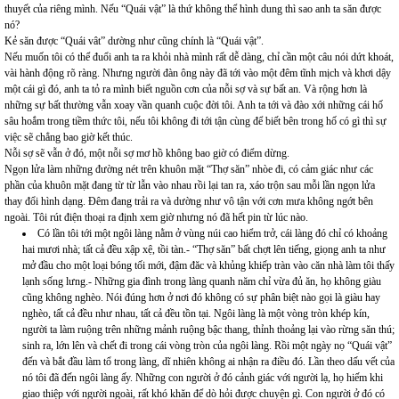
thuyết của riêng mình. Nếu “Quái vật” là thứ không thể hình dung thì sao anh ta săn được
nó?
Kẻ săn được “Quái vât” dường như cũng chính là “Quái vật”.
Nếu muốn tôi có thể đuổi anh ta ra khỏi nhà mình rất dễ dàng, chỉ cần một câu nói dứt khoát,
vài hành động rõ ràng. Nhưng người đàn ông này đã tới vào một đêm tĩnh mịch và khơi dậy
một cái gì đó, anh ta tỏ ra mình biết nguồn cơn của nỗi sợ và sự bất an. Và rộng hơn là
những sự bất thường vẫn xoay vần quanh cuộc đời tôi. Anh ta tới và đào xới những cái hố
sâu hoắm trong tiềm thức tôi, nếu tôi không đi tới tận cùng để biết bên trong hố có gì thì sự
việc sẽ chẳng bao giờ kết thúc.
Nỗi sợ sẽ vẫn ở đó, một nỗi sợ mơ hồ không bao giờ có điểm dừng.
Ngọn lửa làm những đường nét trên khuôn mặt “Thợ săn” nhòe đi, có cảm giác như các
phần của khuôn mặt đang từ từ lẫn vào nhau rồi lại tan ra, xáo trộn sau mỗi lần ngọn lửa
thay đổi hình dạng. Đêm đang trải ra và dường như vô tận với cơn mưa không ngớt bên
ngoài. Tôi rút điện thoại ra định xem giờ nhưng nó đã hết pin từ lúc nào.
Có lần tôi tới một ngôi làng nằm ở vùng núi cao hiểm trở, cái làng đó chỉ có khoảng
hai mươi nhà; tất cả đều xập xệ, tồi tàn.- “Thợ săn” bất chợt lên tiếng, giọng anh ta như
mở đầu cho một loại bóng tối mới, đậm đăc và khủng khiếp tràn vào căn nhà làm tôi thấy
lạnh sống lưng.- Những gia đình trong làng quanh năm chỉ vừa đủ ăn, họ không giàu
cũng không nghèo. Nói đúng hơn ở nơi đó không có sự phân biệt nào gọi là giàu hay
nghèo, tất cả đều như nhau, tất cả đều tồn tại. Ngôi làng là một vòng tròn khép kín,
người ta làm ruộng trên những mảnh ruộng bậc thang, thỉnh thoảng lại vào rừng săn thú;
sinh ra, lớn lên và chết đi trong cái vòng tròn của ngôi làng. Rồi một ngày nọ “Quái vật”
đến và bắt đầu làm tổ trong làng, dĩ nhiên không ai nhận ra điều đó. Lần theo dấu vết của
nó tôi đã đến ngôi làng ấy. Những con người ở đó cảnh giác với người lạ, họ hiếm khi
giao thiệp với người ngoài, rất khó khăn để dò hỏi được chuyện gì. Con người ở đó có