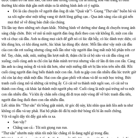
được chạm trổ rất tinh xảo, cái mới đầu tưởng chừng chỉ là những hoa văn trang trí bình
thường khi nhìn thật gần mới nhận ra là những hình ảnh có ý nghĩa.
Đó là câu chuyện về người đàn ông đi săn “Quái vật”!- Giọng “Thợ săn” buồn bã và
xa xôi nghe như một tiếng vang từ dưới lòng giếng cạn.- Qua ánh sáng của cái giá nến
mọi thứ sẽ về đúng bản chất của chúng.
Tôi lần tay theo những nét chạm khắc. Những hình vẽ dường như đang di chuyển trong ánh
sáng chập chờn. Bức vẽ mô tả một người đàn ông đuổi theo con vật khổng lồ, một con rắn
với cả chục cái đầu. Anh ta dùng mọi cách để giết nó có lúc đặt bẫy, có lúc đánh trực diện; có
khi dùng lưa, có khi dùng nước, lúc khác lại dùng độc dược. Mỗi lần như vậy một cái đầu
của con rắn rơi xuống nhưng cũng mỗi lần như vậy người đàn ông mất một bộ phận trên cơ
thể. Tay, chân, mắt, mũi, miệng lần lượt mất đi, thậm chí là cả bộ não và cái đầu cũng rơi
xuống; cuối cùng anh ta chỉ còn lại thân mình trơ trọi nhưng vẫn cứ lăn đi tìm con rắn. Càng
lăn anh ta càng mỏng đi và trải dài hơn, như một miếng đất sét bị lăn tròn trên nền đất. Rồi
cuối cùng người đàn ông biến thành một con rắn. Anh ta gặp con rắn nhiều đầu lúc trước giờ
chỉ còn lại duy nhất một đầu. Hai con rắn giao phối với nhau và đẻ ra một bọc trứng. Bức
tranh cuối cùng mô tả những cái trứng ấy. Có cái nở ra thành một ngôi sao, có cái nở ra
thành con rồng, cái khác lại thành một người phụ nữ. Cuối cùng là một quả trứng nở ra một
con rắn nhiều đầu. Và khi ấy chân nến cũng đã đi trọn một vòng để về bức tranh đầu tiên,
người đàn ông đuổi theo con rắn nhiều đầu.
Liếc nhìn lên “Thợ săn” tôi bỗng giật mình, từ góc độ này, khi nhìn qua ánh lửa anh ta như
không có đầu và tay phải. Hai bộ phận đó đã bị một thứ bóng tối bí ẩn nuốt chửng.
Vội vã ngồi dậy tôi đẩy giá nến ra xa.
Sao vậy?
Chẳng sao cả.- Tôi nói giọng run run.
“Thợ săn” nhướn mày nhìn tôi một lúc chẳng rõ là đang nghĩ gì trong đầu.