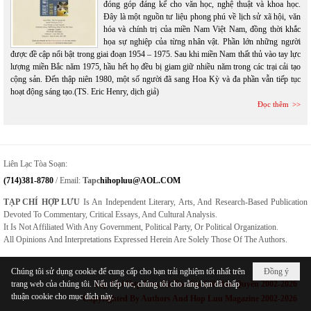
đóng góp đáng kể cho văn học, nghệ thuật và khoa học.
Đây là một nguồn tư liệu phong phú về lịch sử xã hội, văn
hóa và chính trị của miền Nam Việt Nam, đồng thời khắc
họa sự nghiệp của từng nhân vật. Phần lớn những người
được đề cập nổi bật trong giai đoạn 1954 – 1975. Sau khi miền Nam thất thủ vào tay lực
lượng miền Bắc năm 1975, hầu hết họ đều bị giam giữ nhiều năm trong các trại cải tạo
cộng sản. Đến thập niên 1980, một số người đã sang Hoa Kỳ và đa phần vẫn tiếp tục
hoạt động sáng tạo.(TS. Eric Henry, dịch giả)
Đọc thêm
Liên Lạc Tòa Soạn:
(714)381-8780
/ Email:
Tapc
Hihopluu@AOL.COM
TẠP CHÍ HỢP LƯU
Is An Independent Literary, Arts, And Research-Based Publication
Devoted To Commentary, Critical Essays, And Cultural Analysis.
It Is Not Affiliated With Any Government, Political Party, Or Political Organization.
All Opinions And Interpretations Expressed Herein Are Solely Those Of The Authors.
Chúng tôi sử dụng cookie để cung cấp cho bạn trải nghiệm tốt nhất trên
Đồng ý
trang web của chúng tôi. Nếu tiếp tục, chúng tôi cho rằng bạn đã chấp
Tạp Chí Hợp Lưu Và Tác Giả Giữ Bản Quyền 2002-2026
thuận cookie cho mục đích này.
Copyrighted By Authors And Hop Luu Magazine 2002-2026