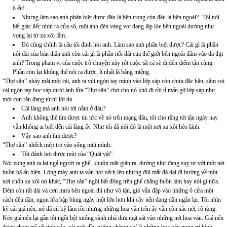
ô ếu!
Nhưng làm sao anh phân biệt được đâu là bên trong còn đâu là bên ngoài?- Tôi nói
bất giác liếc nhìn ra cửa sổ, một ánh đèn vàng vọt đang lập lòe bên ngoài dường như
vọng lại từ xa xôi lắm.
Đó cũng chính là câu tôi định hỏi anh. Làm sao anh phân biệt được? Cái gì là phần
nối dài của bản thân anh còn cái gì là phần nối dài của thế giới bên ngoài đâm vào da thịt
anh? Trong phạm vi của cuộc trò chuyện này rốt cuộc tất cả sẽ đi đến điểm tận cùng.
Phần còn lại không thể nói ra được, ít nhất là bằng miệng.
“Thợ săn” nháy mắt một cái, anh ta vùi ngón tay mình vào lớp sáp còn chưa đặc hẳn, săm soi
cái ngón tay bọc sáp dưới ánh lửa “Thợ săn” chờ cho nó khô đi rồi tỉ mẩn gỡ lớp sáp như
một con rắn đang từ từ lột da.
Cái làng mà anh nói tới nằm ở đâu?
Anh không thể tìm được tin tức về nó trên mạng đâu, tôi cho rằng tới tận ngày nay
vẫn không ai biết đến cái làng ấy. Như tôi đã nói đó là một nơi xa xôi hẻo lánh.
Vậy sao anh tìm được?
“Thợ săn” nhếch mép trỏ vào sống mũi mình.
Tôi đánh hơi được mùi của “Quái vật”.
Nói xong anh ta lại ngả người ra ghế, khuôn mặt giãn ra, dường như đang suy tư với một nét
buồn bã ẩn hiện. Lông mày anh ta vẫn hơi xếch lên nhưng đôi mắt đã dại đi hướng về một
nơi chốn xa xôi nò khác, “Thợ săn” ngồi bất động trên ghế chẳng buồn làm hay nói gì nữa.
Đêm còn rất dài và cơn mưa bên ngoài thì như vô tận, gió vẫn đập vào những ô cửa một
cách đều đặn, ngọn lửa bập bùng ngày một lớn hơn khi cây nến đang dần ngắn lại. Tôi nhìn
kỹ cái giá nến, nó đã cũ kỹ lắm rồi nhưng những hoa văn trên ấy vẫn còn sắc nét, rõ ràng.
Kéo giá nến lại gần tôi ngồi bệt xuống sành nhà đưa mặt sát vào những nét hoa văn. Giá nến