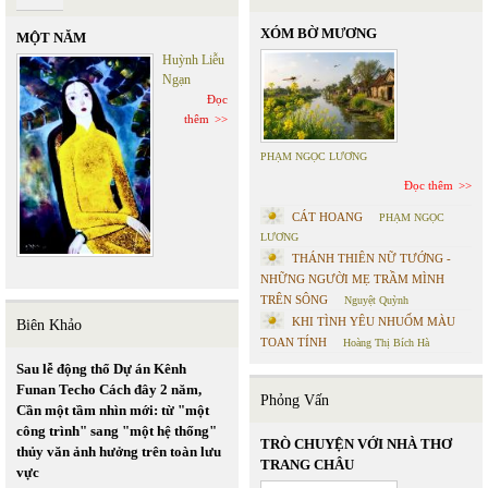
XÓM BỜ MƯƠNG
MỘT NĂM
Huỳnh Liễu
Ngạn
Đọc
thêm
PHẠM NGỌC LƯƠNG
Đọc thêm
CÁT HOANG
PHẠM NGỌC
LƯƠNG
THÁNH THIÊN NỮ TƯỚNG -
NHỮNG NGƯỜI MẸ TRẦM MÌNH
TRÊN SÔNG
Nguyệt Quỳnh
KHI TÌNH YÊU NHUỐM MÀU
Biên Khảo
TOAN TÍNH
Hoàng Thị Bích Hà
Sau lễ động thổ Dự án Kênh
Funan Techo Cách đây 2 năm,
Phỏng Vấn
Cần một tầm nhìn mới: từ "một
công trình" sang "một hệ thống"
TRÒ CHUYỆN VỚI NHÀ THƠ
thủy văn ảnh hưởng trên toàn lưu
TRANG CHÂU
vực