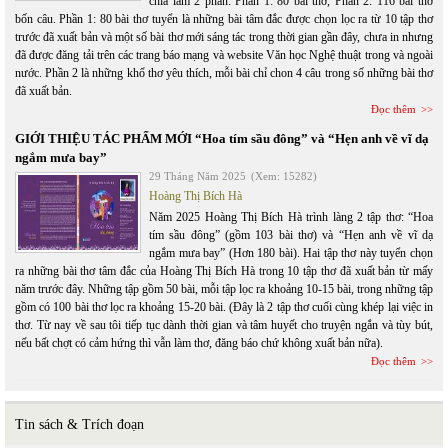
chia làm 2 phần: Phần 1: 80 bài thơ, Phần 2: 116 bài thơ
bốn câu. Phần 1: 80 bài thơ tuyển là những bài tâm đắc được chọn lọc ra từ 10 tập thơ
trước đã xuất bản và một số bài thơ mới sáng tác trong thời gian gần đây, chưa in nhưng
đã được đăng tải trên các trang báo mạng và website Văn học Nghệ thuật trong và ngoài
nước. Phần 2 là những khổ thơ yêu thích, mỗi bài chỉ chon 4 câu trong số những bài thơ
đã xuất bản.
Đọc thêm
GIỚI THIỆU TÁC PHẨM MỚI “Hoa tím sầu đông” và “Hẹn anh về vĩ dạ
ngắm mưa bay”
29 Tháng Năm 2025
(Xem: 15282)
Hoàng Thị Bích Hà
Năm 2025 Hoàng Thị Bích Hà trình làng 2 tập thơ: “Hoa
tím sầu đông” (gồm 103 bài thơ) và “Hẹn anh về vĩ dạ
ngắm mưa bay” (Hơn 180 bài). Hai tập thơ này tuyển chọn
ra những bài thơ tâm đắc của Hoàng Thị Bích Hà trong 10 tập thơ đã xuất bản từ mấy
năm trước đây. Những tập gồm 50 bài, mỗi tập lọc ra khoảng 10-15 bài, trong những tập
gồm có 100 bài thơ lọc ra khoảng 15-20 bài. (Đây là 2 tập thơ cuối cùng khép lại việc in
thơ. Từ nay về sau tôi tiếp tục dành thời gian và tâm huyết cho truyện ngắn và tùy bút,
nếu bất chợt có cảm hứng thì vẫn làm thơ, đăng báo chứ không xuất bản nữa).
Đọc thêm
Tin sách & Trích đoạn