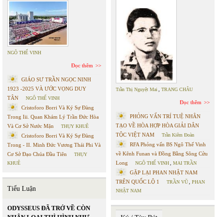
NGÔ THẾ VINH
Đọc thêm
GIÁO SƯ TRẦN NGỌC NINH
1923 -2025 VÀ ƯỚC VỌNG DUY
Trần Thị Nguyệt Mai
,
TRANG CHÂU
TÂN
NGÔ THẾ VINH
Đọc thêm
Cristoforo Borri Và Ký Sự Đàng
PHỎNG VẤN TRÍ TUỆ NHÂN
Trong Iii. Quan Khám Lý Trần Đức Hòa
TẠO VỀ HÒA HỢP HÒA GIẢI DÂN
Và Cơ Sở Nước Mặn
THỤY KHUÊ
TỘC VIỆT NAM
Trần Kiêm Đoàn
Cristoforo Borri Và Ký Sự Đàng
RFA Phỏng vấn BS Ngô Thế Vinh
Trong - II. Minh Đức Vương Thái Phi Và
về Kênh Funan và Đồng Bằng Sông Cửu
Cơ Sở Đạo Chúa Đầu Tiên
THỤY
Long
KHUÊ
NGÔ THẾ VINH
,
MAI TRẦN
GẶP LẠI PHAN NHẬT NAM
TRÊN QUỐC LỘ 1
TRẦN VŨ
,
PHAN
Tiểu Luận
NHẬT NAM
ODYSSEUS ĐÃ TRỞ VỀ CÒN