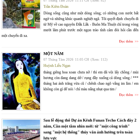
07 Tháng Tám 2026
11:11 CH
(Xem: 92)
Trần Kiêm Đoàn
Dòng sống cũng như một dòng sông; có những con nước bất
ngờ và những khúc quanh nghiệt ngã. Tôi quyết định chuyến đi
từ Mỹ về cao nguyên Đắk Lắk - Buôn Ma Thuột chỉ trong vòng
mười lăm phút trước một ngọn trào tỉnh cảm đòi hỏi cần đến
một chuyến đi xa.
Đọc thêm
MỘT NĂM
07 Tháng Tám 2026
11:05 CH
(Xem: 112)
Huỳnh Liễu Ngạn
tháng giêng hoa xoan chưa nở / thì em đã vội lấy chồng / mùi
hương còn đang dang dở / rụng đầy xuống cả dòng sông / ***
tháng hai ánh trăng vừa cũ / chênh chao ngõ vắng im lìm / em
không còn gì để nói / chỉ màu nắng nhạt qua tim /
Đọc thêm
Sau lễ động thổ Dự án Kênh Funan Techo Cách đây 2
năm, Cần một tầm nhìn mới: từ "một công trình"
sang "một hệ thống" thủy văn ảnh hưởng trên toàn
lưu vực