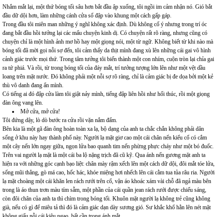
Nhắm mắt lại, một thứ bóng tối sâu hơn bắt đầu ập xuống, tôi ngồi im cảm nhận nó. Gió bắt
đầu dữ dội hơn, làm những cánh cửa sổ đập vào khung một cách gấp gáp.
Trong đầu tôi miên man những ý nghĩ không xác định. Dù không cố ý nhưng trong trí óc
đang bắt đầu hồi tưởng lại các mẩu chuyện kinh dị. Có chuyện rất rõ ràng, nhưng cũng có
chuyện chỉ là một hình ảnh mơ hồ hay một giọng nói, một từ ngữ. Không biết từ khi nào mà
bóng tối đã mời gọi nỗi sợ đến, tôi cảm thấy da thịt mình đang xù lên những cái gai vô hình
cảnh giác trước mọi thứ. Trong tâm tưởng tôi biến thành một con nhím, cuộn tròn lại chỉa gai
ra tứ phiá. Và rồi, từ trong bóng tối của đáy mắt, trí tưởng tượng lớn lên như một vệt dầu
loang trên mặt nước. Đó không phải một nỗi sợ rõ ràng, chỉ là cảm giác bị đe dọa bởi một kẻ
thù vô danh đang ẩn mình.
Có tiếng ai đó đập cửa làm tôi giật nảy mình, tiếng đập liên hồi như hối thúc, rồi một giọng
đàn ông vang lên.
Mở cửa, mở cửa!
Tôi đứng dậy, lò dò bước ra cửa rồi vặn nắm đấm.
Bên kia là một gã đàn ông hoàn toàn xa lạ, bộ dạng của anh ta chắc chắn không phải dân
sống ở khu này hay thành phố này. Người lạ mặt giơ cao một cái chân nến kiểu cổ có cắm
một cây nến lớn ngay giữa, ngọn lửa bao quanh tim nến phừng phực cháy như một bó đuốc.
Trên vai người lạ mặt là một cái ba lộ nặng trịch đã cũ kỹ. Qua ánh nến gương mặt anh ta
hiện ra với những góc cạnh bạo liệt: chân mày rậm xếch lên một cách dữ dội, đôi mắt tóe lửa,
sống mũi thẳng, gò má cao, hốc hác, khóe miệng hơi nhếch lên cái cằm tua tủa râu ria. Người
lạ mặt choàng một cái khăn len rách rưới trên cổ, vận áo khoác xám vài chỗ đã ngả màu bên
trong là áo thun trơn màu tím sẫm, một phần của cái quần jean rách rưới được chiếu sáng,
còn đôi chân của anh ta thì chìm trong bóng tối. Khuôn mặt người lạ không trẻ cũng không
già, nếu có gì để miêu tả thì đó là cảm giác dạn dày sương gió. Sư khắc khổ hằn lên nét mặt
không giấu nỗi cái kiêu ngạo, bất cần trong ánh mắt.