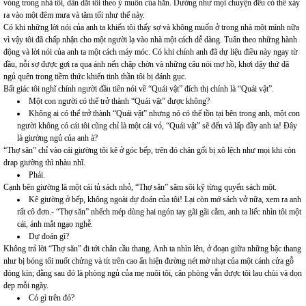
vòng trong nhà tôi, dẫn dắt tôi theo ý muốn của hắn. Dường như mọi chuyện đều có thể xảy
ra vào một đêm mưa và tăm tối như thế này.
Có khi những lời nói của anh ta khiến tôi thấy sợ và không muốn ở trong nhà một mình nữa
vì vậy tôi đã chấp nhận cho một người lạ vào nhà một cách dễ dàng. Tuân theo những hành
động và lời nói của anh ta một cách máy móc. Có khi chính anh đã dự liệu điều này ngay từ
đầu, nỗi sợ được gợi ra qua ánh nến chập chờn và những câu nói mơ hồ, khơi dậy thứ đã
ngủ quên trong tiềm thức khiến tinh thần tôi bị đánh gục.
Bất giác tôi nghĩ chính người đầu tiên nói về “Quái vật” đích thị chính là “Quái vật”.
Một con người có thể trở thành “Quái vật” được không?
Không ai có thể trở thành “Quái vật” nhưng nó có thể tồn tại bên trong anh, một con
người không có cái tôi cũng chỉ là một cái vỏ, “Quái vật” sẽ đến và lấp đầy anh ta! Đây
là giường ngủ của anh à?
“Thợ săn” chỉ vào cái giường tôi kê ở góc bếp, trên đó chăn gối bị xô lệch như mọi khi còn
drap giường thì nhàu nhĩ.
Phải.
Cạnh bên giường là một cái tủ sách nhỏ, “Thợ săn” săm sõi kỹ từng quyển sách một.
Kê giường ở bếp, không ngoài dự đoán của tôi! Lại còn mớ sách vở nữa, xem ra anh
rất cô đơn.- “Thợ săn” nhếch mép dùng hai ngón tay gãi gãi cằm, anh ta liếc nhìn tôi một
cái, ánh mắt ngạo nghễ.
Dự đoán gì?
Không trả lời “Thợ săn” đi tới chân cầu thang. Anh ta nhìn lên, ở đoạn giữa những bậc thang
như bị bóng tối nuốt chửng và tít trên cao ẩn hiện đường nét mờ nhạt của một cánh cửa gỗ
đóng kín; đằng sau đó là phòng ngủ của mẹ nuôi tôi, căn phòng vẫn được tôi lau chùi và dọn
dẹp mỗi ngày.
Có gì trên đó?