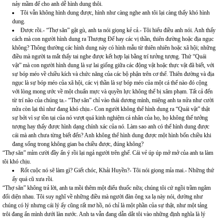
nảy mầm để cho anh dễ hình dung thôi.
Tôi vẫn không hình dung được, hình như càng nghe anh tôi lại càng thấy khó hình
dung.
Được rồi.- “Thợ săn” gật gù, anh ta nói giọng kẻ cả.- Tôi hiểu điều anh nói. Anh thấy
cách mà con người hình dung ra Thượng Đế hay các vị thần, thiên đường hoặc địa ngục
không? Thông thường các hình dung này có hình mẫu từ thiên nhiên hoặc xã hội; những
điều mà người ta mắt thấy tai nghe được kết hợp lại bằng trí tưởng tượng. Thứ “Quái
vật” mà con người hình dung là sự lai giống giữa các động vật hoặc thực vật đã biết, với
sự bóp méo về chiều kích và chức năng của các bộ phận trên cơ thể. Thiên đường và địa
ngục là sự bóp méo của xã hội, các vị thần là sự bóp méo của một cá thể nào đó cộng
với lòng mong ước về một chuẩn mực và quyền lực không thể bị xâm phạm. Tất cả đến
từ trí não của chúng ta.- “Thợ săn” chỉ vào thái dương mình, miệng anh ta nửa như cười
nửa còn lại thì như đang khó chịu.- Con người không thể hình dung ra “Quái vật” thật
sự bởi vì sự tồn tại của nó vượt quá kinh nghiệm cá nhân của họ, họ không thế tưởng
tượng hay thấy được hình dạng chính xác của nó. Làm sao anh có thể hình dung được
cái mà anh chưa từng biết đến? Anh không thể hình dung được một hình bốn chiều khi
đang sống trong không gian ba chiều được, đúng không?
“Thợ săn” mỉm cười đầy ẩn ý rồi lại ngả người trên ghế. Cái vẻ úp úp mở mở của anh ta làm
tôi khó chịu.
Rốt cuộc nó sẽ làm gì? Giết chóc, Khải Huyền?- Tôi nói giọng mỉa mai.- Những thứ
ấy quá cũ xưa rồi.
“Thợ săn” không trả lời, anh ta mồi thêm một điếu thuốc nữa; chúng tôi cứ ngồi trầm ngâm
đối diện nhau. Tôi suy nghĩ về những điều mà người đàn ông xa lạ này nói, dường như
chúng có lý nhưng cái lý ấy cũng rất mơ hồ, nó chỉ là một phần của sự thật, như một tảng
trôi đang ẩn mình dưới làn nước. Anh ta vẫn đang dẫn dắt tôi vào những định nghĩa là lý