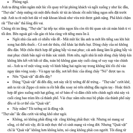
Phòng ngủ.
Anh ta đứng trầm ngâm một lúc rồi quay trở lại phòng khách và ngồi xuống y như lúc đầu,
“Thợ săn” chép miệng rút một điếu thuốc từ túi áo khoác rồi mồi bằng ngọn nến đặt trước
mặt. Anh ta rít một hơi dài vẻ mặt khoan khoái như vừa trút được gánh nặng. Phả khói chậm
rãi “Thợ săn” thả lỏng đôi vai.
Chúng tôi im lặng, “Thợ săn” lại tiếp tục nhìn ngọn lửa còn tôi thì quan sát cái màn hình ti vi
tối đen. Bên ngoài gió vẫn gào rít hòa cùng với tiếng mưa ồn ã.
Ngôi nhà của anh có nhiều vấn đề.- Mãi một lúc lâu anh ta mới lên tiếng sau khi hút
xong hai điếu thuốc.- Có nơi dư thừa, chỗ khác lại thiếu hụt. Dòng chảy của nó không
đều đặn. Một chốn thích hợp để giăng bẫy và mai phục; cái anh đang làm là giăng bẫy và
mai phục chính bản ngã và thân xác mình. Hơn nữa, ngôi nhà là một dòng chảy khép kín
không liên kết với bất cứ đâu, toàn bộ không gian này cuối cùng sẽ suy sụp vào chính
nó.- Anh ta vẽ một vòng xoáy vô hình bằng hai ngón tay trong không khí rồi chỉ vào
ngay tâm vòng xoáy.- Và ngay tại đây, nơi kết thúc của dòng chảy “Nó” được tạo ra.
Nên “Quái vật” đã đến đây?
Đúng “Quái vật” đã đến đây, nơi này rất lý tưởng để đẻ trứng.- “Thợ săn” cười khẽ,
anh ta rút cái Zippo cũ mòn ra rồi bắt đầu xoay nó trên những đầu ngón tay.- Hoặc thích
hợp để gieo xuống một hạt giống, nó sẽ bám rễ và đâm chồi trên chính ngôi nhà này và
cuối cùng bao trùm lên cả thành phố. Vài chục năm nữa mọi bộ phận của thành phố này
đều sẽ là cơ thể của “Quái vật”.
Nảy mầm? Tôi tưởng nó là động vật.
“Thợ săn” lắc đầu cười vài tiếng khô như ngói.
Không, nó không phải động vật cũng không phải thực vật. Nhưng nó mang sự
sống, có thể nói vậy, đó là một thực thể có sinh mạng và vòng đời. Nhưng “Quái vật”
chỉ là “Quái vật” không hơn không kém, nó càng không phải con người. Tôi dùng từ