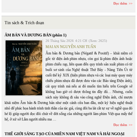
Đọc thêm
Tin sách & Trích đoạn
ÂM BẢN VÀ DƯƠNG BẢN (phần 1)
26 Tháng Sáu 2026
4:21 CH
(Xem: 2625)
MAI AN NGUYỄN ANH TUẤN
Âm bản & Dương bản (Négatif & Positif) – khái niệm có
gốc từ điện ảnh phim nhựa, còn gọi là phim điện ảnh hoặc
phim chiếu rạp, liên quan đến quy trình sản xuất phim có từ
buổi sơ sinh của Nghệ thuật Thứ Bảy - Nàng Tiên Út từ
cuối thế kỷ XIX (hiện phim nhựa và các loại máy quay máy
chiếu phim nhựa đã được đưa vào các Bảo tàng Điện ảnh),
cái quy trình mà nếu ai đó muốn tìm hiểu trên Google sẽ
không bao giờ có được thông tin đầy đủ… Nhưng, cuốn
sách này không đi sâu vào công nghệ Điện ảnh, chỉ mượn
khái niệm Âm bản & Dương bản như một cánh cửa ban đầu, một ký hiệu nghệ thuật
nhỏ để phác họa hành trình tinh thần của tác giả, cùng đôi ba lát cắt tự sự về nghề qua đó
hé lộ giúp người đọc đôi chút về đời sống của những người làm phim Việt qua mấy thế
hệ, ở xứ sở Lắm người nhiều ma …
Đọc thêm
THẾ GIỚI SÁNG TẠO CỦA MIỀN NAM VIỆT NAM VÀ HẢI NGOẠI