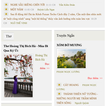
NGHE SẦU RIÊNG CHÍN TỚI
11:11 CH
Trần Kiêm Đoàn
MỘT NĂM
11:05 CH
Huỳnh Liễu Ngạn
Sau lễ động thổ Dự án Kênh Funan Techo Cách đây 2 năm, Cần một tầm nhìn mới:
từ "một công trình" sang "một hệ thống" thủy văn ảnh hưởng trên toàn lưu vực
10:29
CH
NGÔ THẾ VINH
Truyện Ngắn
Thơ
XÓM BỜ MƯƠNG
Thơ Hoàng Thị Bích Hà - Mùa Đi
Qua Ký Ức
Hoàng Thị
Bích Hà
Đọc
thêm
PHẠM NGỌC LƯƠNG
Đọc thêm
CÁT HOANG
PHẠM NGỌC
LƯƠNG
THÁNH THIÊN NỮ TƯỚNG -
NHỮNG NGƯỜI MẸ TRẦM MÌNH
TRÊN SÔNG
Nguyệt Quỳnh