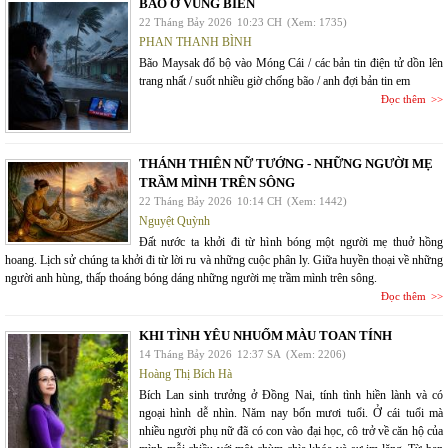
BÃO Ở VÙNG BIÊN
22 Tháng Bảy 2026
10:23 CH
(Xem: 1735)
PHAN THANH BÌNH
Bão Maysak đổ bộ vào Móng Cái / các bản tin điện tử dồn lên
trang nhất / suốt nhiều giờ chống bão / anh đợi bản tin em
Đọc thêm
THÁNH THIÊN NỮ TƯỚNG - NHỮNG NGƯỜI MẸ
TRẦM MÌNH TRÊN SÔNG
22 Tháng Bảy 2026
10:14 CH
(Xem: 1442)
Nguyệt Quỳnh
Đất nước ta khởi đi từ hình bóng một người mẹ thuở hồng
hoang. Lịch sử chúng ta khởi đi từ lời ru và những cuộc phân ly. Giữa huyền thoại về những
người anh hùng, thấp thoáng bóng dáng những người mẹ trầm mình trên sông.
Đọc thêm
KHI TÌNH YÊU NHUỐM MÀU TOAN TÍNH
14 Tháng Bảy 2026
12:37 SA
(Xem: 2206)
Hoàng Thị Bích Hà
Bích Lan sinh trưởng ở Đồng Nai, tính tình hiền lành và có
ngoại hình dễ nhìn. Năm nay bốn mươi tuổi. Ở cái tuổi mà
nhiều người phụ nữ đã có con vào đại học, cô trở về căn hộ của