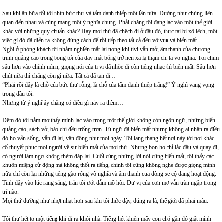
Sau khi ăn bữa tối tôi nhìn bức thư và tấm danh thiếp một lần nữa. Dường như chúng liên
quan đến nhau và cùng mang một ý nghĩa chung. Phải chăng tôi đang lạc vào một thế giới
khác với những quy chuẩn khác? Hay mọi thứ đã chệch đi ở đâu đó, thực tại bị xô lệch, một
việc gì đó đã diễn ra không đúng cách để rồi tiếp theo tất cả đều vỡ vụn và biến mất.
Ngồi ở phòng khách tôi nhắm nghiền mắt lại trong khi tivi vẫn mở, âm thanh của chương
trình quảng cáo trong bóng tối của đáy mắt bỗng trở nên xa lạ thậm chí là vô nghĩa. Tôi chìm
sâu hơn vào chính mình, giọng nói của ti vi đã nhòe đi còn tiếng nhạc thì biến mất. Sâu hơn
chút nữa thì chẳng còn gì nữa. Tất cả đã tan đi…
“Phải rồi đây là chỗ của bức thư rỗng, là chỗ của tấm danh thiếp trắng!” Ý nghĩ vang vọng
trong đầu tôi.
Nhưng từ ý nghĩ ấy chẳng có điều gì nảy ra thêm…
Đêm đó tôi nằm mơ thấy mình lạc vào trong một thế giới không còn ngôn ngữ, những biển
quảng cáo, sách vở, báo chí đều trống trơn. Từ ngữ đã biến mất nhưng không ai nhận ra điều
đó họ vẫn sống, vẫn đi lại, vận động như mọi ngày. Tôi lang thang hết nơi này tới nơi khác
cố thuyết phục mọi người về sự biến mất của mọi thứ. Nhưng bọn họ chỉ lắc đầu và quay đi,
có người làm ngơ không thèm đáp lại. Cuối cùng những lời nói cũng biến mất, tôi thấy các
khuôn miệng cử động mà không thốt ra tiếng, chính tôi cũng không nghe được giọng mình
nữa chỉ còn lại những tiếng gào rống vô nghĩa và âm thanh của dòng xe cộ đang hoạt động.
Tỉnh dậy vào lúc rang sáng, trán tôi ướt đẫm mồ hôi. Dư vị của cơn mơ vẫn tràn ngập trong
trí não.
Mọi thứ dường như nhợt nhạt hơn sau khi tôi thức dậy, đúng ra là, thế giới đã phai màu.
Tôi thử hét to một tiếng khi đi ra khỏi nhà. Tiếng hét khiến mấy con chó gần đó giật mình