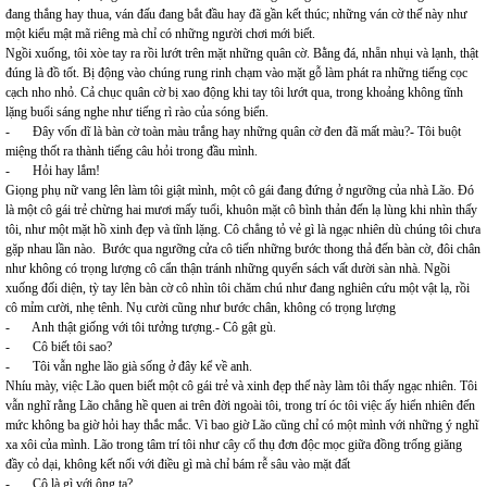
đang thắng hay thua, ván đấu đang bắt đầu hay đã gần kết thúc; những ván cờ thế này như
một kiểu mật mã riêng mà chỉ có những người chơi mới biết.
Ngồi xuống, tôi xòe tay ra rồi lướt trên mặt những quân cờ. Bằng đá, nhẵn nhụi và lạnh, thật
đúng là đồ tốt. Bị động vào chúng rung rinh chạm vào mặt gỗ làm phát ra những tiếng cọc
cạch nho nhỏ. Cả chục quân cờ bị xao động khi tay tôi lướt qua, trong khoảng không tĩnh
lặng buổi sáng nghe như tiếng rì rào của sóng biển.
- Đây vốn dĩ là bàn cờ toàn màu trắng hay những quân cờ đen đã mất màu?- Tôi buột
miệng thốt ra thành tiếng câu hỏi trong đầu mình.
- Hỏi hay lắm!
Giọng phụ nữ vang lên làm tôi giật mình, một cô gái đang đứng ở ngưỡng của nhà Lão. Đó
là một cô gái trẻ chừng hai mươi mấy tuổi, khuôn mặt cô bình thản đến lạ lùng khi nhìn thấy
tôi, như một mặt hồ xinh đẹp và tĩnh lặng. Cô chẳng tỏ vẻ gì là ngạc nhiên dù chúng tôi chưa
gặp nhau lần nào. Bước qua ngưỡng cửa cô tiến những bước thong thả đến bàn cờ, đôi chân
như không có trọng lượng cô cẩn thận tránh những quyển sách vất dười sàn nhà. Ngồi
xuống đối diện, tỳ tay lên bàn cờ cô nhìn tôi chăm chú như đang nghiên cứu một vật lạ, rồi
cô mỉm cười, nhẹ tênh. Nụ cười cũng như bước chân, không có trọng lượng
- Anh thật giống với tôi tưởng tượng.- Cô gật gù.
- Cô biết tôi sao?
- Tôi vẫn nghe lão già sống ở đây kể về anh.
Nhíu mày, việc Lão quen biết một cô gái trẻ và xinh đẹp thế này làm tôi thấy ngạc nhiên. Tôi
vẫn nghĩ rằng Lão chẳng hề quen ai trên đời ngoài tôi, trong trí óc tôi việc ấy hiển nhiên đến
mức không ba giờ hỏi hay thắc mắc. Vì bao giờ Lão cũng chỉ có một mình với những ý nghĩ
xa xôi của mình. Lão trong tâm trí tôi như cây cổ thụ đơn độc mọc giữa đồng trống giăng
đầy cỏ dại, không kết nối với điều gì mà chỉ bám rễ sâu vào mặt đất
- Cô là gì với ông ta?