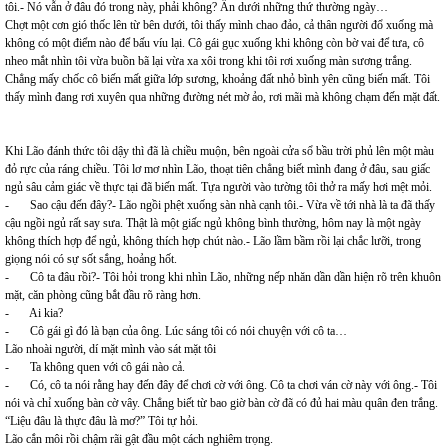
tôi.- Nó vẫn ở đâu đó trong này, phải không? Ẩn dưới những thứ thường ngày…
Chợt một cơn gió thốc lên từ bên dưới, tôi thấy mình chao đảo, cả thân người đổ xuống mà
không có một điểm nào để bấu víu lại. Cô gái gục xuống khi không còn bờ vai để tưa, cô
nheo mắt nhìn tôi vừa buồn bã lại vừa xa xôi trong khi tôi rơi xuống màn sương trắng.
Chẳng mấy chốc cô biến mất giữa lớp sương, khoảng đất nhỏ bình yên cũng biến mất. Tôi
thấy mình đang rơi xuyên qua những đường nét mờ ảo, rơi mãi mà không chạm đến mặt đất.
Khi Lão đánh thức tôi dậy thì đã là chiều muộn, bên ngoài cửa sổ bầu trời phủ lên một màu
đỏ rực của ráng chiều. Tôi lơ mơ nhìn Lão, thoạt tiên chẳng biết mình đang ở đâu, sau giấc
ngủ sâu cảm giác về thực tại đã biến mất. Tựa người vào tường tôi thở ra mấy hơi mệt mỏi.
- Sao cậu đến đây?- Lão ngồi phệt xuống sàn nhà cạnh tôi.- Vừa về tới nhà là ta đã thấy
cậu ngồi ngủ rất say sưa. Thật là một giấc ngủ không bình thường, hôm nay là một ngày
không thích hợp để ngủ, không thích hợp chút nào.- Lão lầm bầm rồi lại chắc lưỡi, trong
giọng nói có sự sốt sắng, hoảng hốt.
- Cô ta đâu rồi?- Tôi hỏi trong khi nhìn Lão, những nếp nhăn dần dần hiện rõ trên khuôn
mặt, căn phòng cũng bắt đầu rõ ràng hơn.
- Ai kia?
- Cô gái gì đó là bạn của ông. Lúc sáng tôi có nói chuyện với cô ta…
Lão nhoài người, dí mặt mình vào sát mặt tôi
- Ta không quen với cô gái nào cả.
- Có, cô ta nói rằng hay đến đây để chơi cờ với ông. Cô ta chơi ván cờ này với ông.- Tôi
nói và chỉ xuống bàn cờ vây. Chẳng biết từ bao giờ bàn cờ đã có đủ hai màu quân đen trắng.
“Liệu đâu là thực đâu là mơ?” Tôi tự hỏi.
Lão cắn môi rồi chậm rãi gật đầu một cách nghiêm trọng.