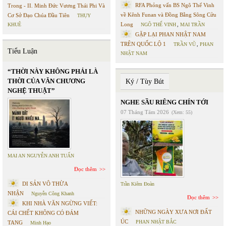
RFA Phỏng vấn BS Ngô Thế Vinh
Trong - II. Minh Đức Vương Thái Phi Và
về Kênh Funan và Đồng Bằng Sông Cửu
Cơ Sở Đạo Chúa Đầu Tiên
THỤY
Long
KHUÊ
NGÔ THẾ VINH
,
MAI TRẦN
GẶP LẠI PHAN NHẬT NAM
TRÊN QUỐC LỘ 1
TRẦN VŨ
,
PHAN
Tiểu Luận
NHẬT NAM
“THỜI NÀY KHÔNG PHẢI LÀ
THỜI CỦA VĂN CHƯƠNG
Ký / Tùy Bút
NGHỆ THUẬT”
NGHE SẦU RIÊNG CHÍN TỚI
07 Tháng Tám 2026
(Xem: 55)
MAI AN NGUYỄN ANH TUẤN
Đọc thêm
DI SẢN VÔ THỪA
Trần Kiêm Đoàn
NHẬN
Nguyễn Công Khanh
Đọc thêm
KHI NHÀ VĂN NGỪNG VIẾT:
NHỮNG NGÀY XƯA NƠI ĐẤT
CÁI CHẾT KHÔNG CÓ ĐÁM
ÚC
PHAN NHẬT BẮC
TANG
Minh Hạo