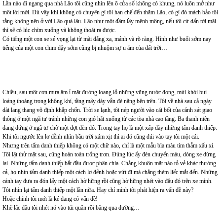
Lần nào đi ngang qua nhà Lão tôi cũng nhìn lên ô cửa sổ không có khung, nó luôn mở như
một lời mời. Dù vậy khi không có chuyện gì tôi hạn chế đến thăm Lão, có gì đó mách bảo tôi
rằng không nên ở với Lão quá lâu. Lão như một đầm lầy mênh mông, nếu tôi cứ dấn tới mãi
thì sẽ có lúc chìm xuống và không thoát ra được.
Có tiếng một con se sẻ vọng lại từ mãi đằng xa, mảnh và rõ ràng. Hình như buổi sớm nay
tiếng của một con chim dậy sớm cũng bị nhuộm sự u ám của đất trời…
Chiều, sau một cơn mưa âm ỉ mặt đường loang lỗ những vũng nước đọng, mùi khói bụi
loáng thoáng trong không khí, tầng mây dày vẫn đè nặng bên trên. Tôi về nhà sau cả ngày
dài lang thang vô định khắp chốn. Trời se lạnh, tôi nép người vào cái bốt của cảnh sát giao
thông ở một ngã tư tránh những con gió hắt xuống từ các tòa nhà cao tầng. Ba thanh niên
đang đứng ở ngã tư chờ một đợt đèn đỏ. Trong tay họ là một xấp dày những tấm danh thiếp.
Khi tôi ngước lên lơ đễnh nhìn bầu trời xám xịt thì ai đó cũng dúi vào tay tôi một cái.
Nhưng trên tấm danh thiếp không có một chữ nào, chỉ là một mẫu bìa màu tím thẫm xấu xí.
Tôi lật thử mặt sau, cũng hoàn toàn trống trơn. Đúng lúc ấy đèn chuyển màu, dòng xe dừng
lại. Những tấm danh thiếp bắt đầu được phân chia. Chẳng khuôn mặt nào tỏ vẻ khác thường
cả, họ nhìn tấm danh thiếp một cách lơ đễnh hoặc vứt đi mà chẳng thèm liếc mắt đến. Những
cánh tay đưa ra đón lấy một cách hờ hững rồi cũng hờ hững nhét vào đâu đó trên xe mình.
Tôi nhìn lại tấm danh thiếp một lần nữa. Hay chỉ mình tôi phát hiện ra vấn đề này?
Hoặc chính tôi mới là kẻ đang có vấn đề!
Khẽ lắc đầu tôi nhét nó vào túi quần rồi băng qua đường…