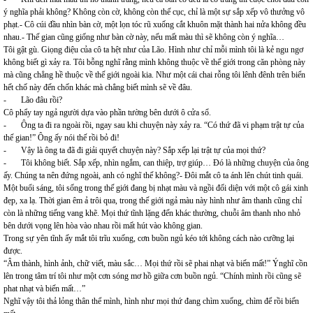
ý nghĩa phải không? Không còn cờ, không còn thế cục, chỉ là một sự sắp xếp vô thưởng vô
phạt.- Cô cúi đầu nhìn bàn cờ, một lọn tóc rũ xuống cắt khuôn mặt thành hai nửa không đều
nhau.- Thế gian cũng giống như bàn cờ này, nếu mất màu thì sẽ không còn ý nghĩa…
Tôi gật gù. Giọng điệu của cô ta hệt như của Lão. Hình như chỉ mỗi mình tôi là kẻ ngu ngơ
không biết gì xảy ra. Tôi bỗng nghĩ rằng mình không thuộc về thế giới trong căn phòng này
mà cũng chẳng hề thuộc về thế giới ngoài kia. Như một cái chai rỗng tôi lênh đênh trên biển
hết chố này đến chốn khác mà chẳng biết mình sẽ về đâu.
- Lão đâu rồi?
Cô phẩy tay ngả người dựa vào phần tường bên dưới ô cửa sổ.
- Ông ta đi ra ngoài rồi, ngay sau khi chuyện này xảy ra. “Có thứ đã vi phạm trật tự của
thế gian!” Ông ấy nói thế rồi bỏ đi!
- Vậy là ông ta đã đi giải quyết chuyện này? Sắp xếp lại trật tự của mọi thứ?
- Tôi không biết. Sắp xếp, nhìn ngắm, can thiệp, trợ giúp… Đó là những chuyện của ông
ấy. Chúng ta nên đứng ngoài, anh có nghĩ thế không?- Đôi mắt cô ta ánh lên chút tinh quái.
Một buổi sáng, tôi sống trong thế giới đang bị nhạt màu và ngồi đối diện với một cô gái xinh
đẹp, xa lạ. Thời gian êm ả trôi qua, trong thế giới ngả màu này hình như âm thanh cũng chỉ
còn là những tiếng vang khẽ. Mọi thứ tĩnh lặng đến khác thường, chuỗi âm thanh nho nhỏ
bên dưới vọng lên hòa vào nhau rồi mất hút vào không gian.
Trong sự yên tĩnh ấy mắt tôi trĩu xuống, cơn buồn ngủ kéo tới không cách nào cưỡng lại
được.
“Âm thành, hình ảnh, chữ viết, màu sắc… Mọi thứ rồi sẽ phai nhạt và biến mất!” Ýnghĩ cồn
lên trong tâm trí tôi như một cơn sóng mơ hồ giữa cơn buồn ngủ. “Chính mình rồi cũng sẽ
phat nhạt và biến mất…”
Nghĩ vậy tôi thả lỏng thân thể mình, hình như mọi thứ đang chìm xuống, chìm để rồi biến