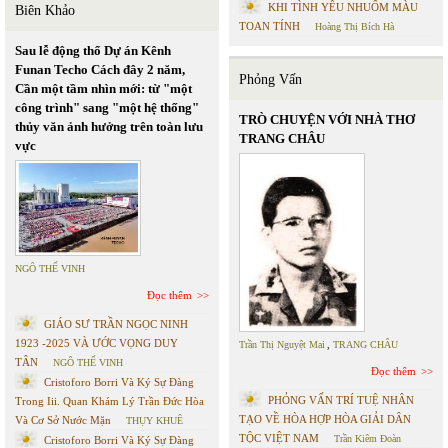
KHI TÌNH YÊU NHUỐM MÀU
Biên Khảo
TOAN TÍNH
Hoàng Thị Bích Hà
Sau lễ động thổ Dự án Kênh
Funan Techo Cách đây 2 năm,
Phỏng Vấn
Cần một tầm nhìn mới: từ "một
công trình" sang "một hệ thống"
TRÒ CHUYỆN VỚI NHÀ THƠ
thủy văn ảnh hưởng trên toàn lưu
TRANG CHÂU
vực
NGÔ THẾ VINH
Đọc thêm
GIÁO SƯ TRẦN NGỌC NINH
1923 -2025 VÀ ƯỚC VỌNG DUY
Trần Thị Nguyệt Mai
,
TRANG CHÂU
TÂN
NGÔ THẾ VINH
Đọc thêm
Cristoforo Borri Và Ký Sự Đàng
PHỎNG VẤN TRÍ TUỆ NHÂN
Trong Iii. Quan Khám Lý Trần Đức Hòa
TẠO VỀ HÒA HỢP HÒA GIẢI DÂN
Và Cơ Sở Nước Mặn
THỤY KHUÊ
TỘC VIỆT NAM
Trần Kiêm Đoàn
Cristoforo Borri Và Ký Sự Đàng