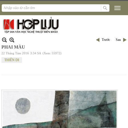
Trước
Sau
PHAI MÀU
22 Tháng Tám 2016
3:34 SA
(Xem: 55972)
THIÊN DI