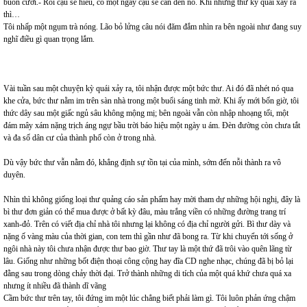
buồn cười.- Rồi cậu sẽ hiểu, có một ngày cậu sẽ cần đến nó. Khi những thứ kỳ quái xảy ra
thì…
Tôi nhấp một ngụm trà nóng. Lão bỏ lửng câu nói đăm đắm nhìn ra bên ngoài như đang suy
nghĩ điều gì quan trọng lắm.
Vài tuần sau một chuyện kỳ quái xảy ra, tôi nhận được một bức thư. Ai đó đã nhét nó qua
khe cửa, bức thư nằm im trên sàn nhà trong một buổi sáng tinh mờ. Khi ấy mới bốn giờ, tôi
thức dây sau một giấc ngủ sâu không mộng mị; bên ngoài vẫn còn nhập nhoạng tối, một
đám mây xám nặng trịch áng ngự bầu trời báo hiệu một ngày u ám. Đèn đường còn chưa tắt
và đa số dân cư của thành phố còn ở trong nhà.
Dù vậy bức thư vẫn nằm đó, khẳng định sự tồn tại của mình, sớm đến nỗi thành ra vô
duyên.
Nhìn thì không giống loại thư quảng cáo sản phẩm hay mời tham dự những hội nghị, đây là
bì thư đơn giản có thể mua được ở bất kỳ đâu, màu trắng viền có những đường trang trí
xanh-đỏ. Trên có viết địa chỉ nhà tôi nhưng lại không có địa chỉ người gửi. Bì thư dày và
nặng ố vàng màu của thời gian, con tem thì gần như đã bong ra. Từ khi chuyển tới sống ở
ngôi nhà này tôi chưa nhận được thư bao giờ. Thư tay là một thứ đã trôi vào quên lãng từ
lâu. Giống như những bốt điện thoại công cộng hay đĩa CD nghe nhạc, chúng đã bị bỏ lại
đằng sau trong dòng chảy thời đại. Trở thành những di tích của một quá khứ chưa quá xa
nhưng ít nhiều đã thành dĩ vãng
Cầm bức thư trên tay, tôi đứng im một lúc chẳng biết phải làm gì. Tôi luôn phản ứng chậm