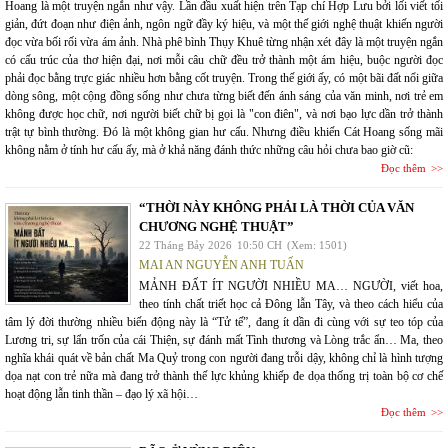
Hoang là một truyện ngắn như vậy. Lần đầu xuất hiện trên Tạp chí Hợp Lưu bởi lối viết tối
giản, đứt đoạn như điện ảnh, ngôn ngữ đầy ký hiệu, và một thế giới nghệ thuật khiến người
đọc vừa bối rối vừa ám ảnh. Nhà phê bình Thụy Khuê từng nhận xét đây là một truyện ngắn
có cấu trúc của thơ hiện đại, nơi mỗi câu chữ đều trở thành một ám hiệu, buộc người đọc
phải đọc bằng trực giác nhiều hơn bằng cốt truyện. Trong thế giới ấy, có một bãi đất nổi giữa
dòng sông, một cộng đồng sống như chưa từng biết đến ánh sáng của văn minh, nơi trẻ em
không được học chữ, nơi người biết chữ bị gọi là "con điên", và nơi bạo lực dần trở thành
trật tự bình thường. Đó là một không gian hư cấu. Nhưng điều khiến Cát Hoang sống mãi
không nằm ở tính hư cấu ấy, mà ở khả năng đánh thức những câu hỏi chưa bao giờ cũ:
Đọc thêm
“THỜI NÀY KHÔNG PHẢI LÀ THỜI CỦA VĂN
CHƯƠNG NGHỆ THUẬT”
22 Tháng Bảy 2026
10:50 CH
(Xem: 1501)
MAI AN NGUYỄN ANH TUẤN
MẢNH ĐẤT ÍT NGƯỜI NHIỀU MA… NGƯỜI, viết hoa,
theo tính chất triết học cả Đông lẫn Tây, và theo cách hiểu của
tâm lý đời thường nhiều biến động này là “Tử tế”, đang ít dần đi cùng với sự teo tóp của
Lương tri, sự lẩn trốn của cái Thiện, sự đánh mất Tình thương và Lòng trắc ẩn… Ma, theo
nghĩa khái quát về bản chất Ma Quỷ trong con người đang trỗi dậy, không chỉ là hình tượng
dọa nạt con trẻ nữa mà đang trở thành thế lực khủng khiếp đe dọa thống trị toàn bộ cơ chế
hoạt động lẫn tinh thần – đạo lý xã hội…
Đọc thêm