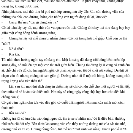
van nài.- Đầu tiên là chữ viết, màu sắc rồi đến âm thanh. Ta phải chạy thôi, không được
dừng lại, không được ngủ.
Nhìn phía sau, mọi thứ như bị phủ một lớp sương mù dày đặc. Chỉ còn đường viền của
những tòa nhà, con đường, bóng của những con người đang đi lại, làm việc.
- Cái gì thế này? Cái gì đang xảy ra?
Cô lại nắm lấy tay tôi, mọi thứ vùn vụt qua trước mặt. Chúng tôi chạy mà như đang bay bay
giữa một vùng bồng bềnh sương trắng.
- Chúng ta hãy tới chỗ chưa bị nhấm chìm.- Cô nói trong hơi thở gấp.- Chỗ còn có thể
“nổi”!
- Nó ở đâu?
- Kia kìa.
Tôi nhìn theo hướng ngón tay cô đang chỉ. Một khoảng đất đang trôi bồng bềnh trên lớp
sương dày, nó nổi lên tựa một con tàu trôi giữa biển. Chúng tôi dừng lại ở vùng cỏ xanh êm
ái, chỗ chỉ vừa đủ cho hai người ngồi, cô phải nép sát vào tôi để khỏi rơi xuống. Da thịt cô
chạm vào tôi nhưng chẳng có cảm giác gì. Dường như cô là một cái bóng, không mang chút
trọng lượng nào trên thân thể.
- Lần sau khi mọi thứ dịch chuyển chốn này sẽ chỉ còn đủ chỗ cho một người và lần tiếp
theo nữa nó sẽ hoàn toàn biến mất. Nơi này sẽ càng ngày càng chật hẹp hơn cho đến khi
chẳng còn gì.
Cô gái trầm ngâm cằm tựa vào đầu gối, cô duỗi thân người mềm mại của mình một cách
thoải mái.
- Rồi sau đó?
Không trả lời cô tựa đầu vào lồng ngực tôi, êm ả và tự nhiên như đó là điều bình thường
nhất trên cõi đời này. Bên dưới làn sương vẫn còn thấy những đường nét của các tòa nhà,
đường phố và xe cộ. Chúng bồng bềnh, hít thở như một sinh vật sống. Thành phố ở dưới