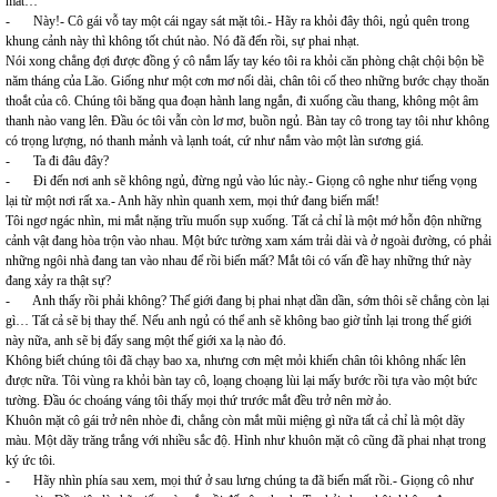
mất…
- Này!- Cô gái vỗ tay một cái ngay sát mặt tôi.- Hãy ra khỏi đây thôi, ngủ quên trong
khung cảnh này thì không tốt chút nào. Nó đã đến rồi, sự phai nhạt.
Nói xong chẳng đợi được đồng ý cô nắm lấy tay kéo tôi ra khỏi căn phòng chật chội bộn bề
năm tháng của Lão. Giống như một cơn mơ nối dài, chân tôi cố theo những bước chạy thoăn
thoắt của cô. Chúng tôi băng qua đoạn hành lang ngắn, đi xuống cầu thang, không một âm
thanh nào vang lên. Đầu óc tôi vẫn còn lơ mơ, buồn ngủ. Bàn tay cô trong tay tôi như không
có trọng lượng, nó thanh mảnh và lạnh toát, cứ như nắm vào một làn sương giá.
- Ta đi đâu đây?
- Đi đến nơi anh sẽ không ngủ, đừng ngủ vào lúc này.- Giọng cô nghe như tiếng vọng
lại từ một nơi rất xa.- Anh hãy nhìn quanh xem, mọi thứ đang biến mất!
Tôi ngơ ngác nhìn, mi mắt nặng trĩu muốn sụp xuống. Tất cả chỉ là một mớ hỗn độn những
cảnh vật đang hòa trộn vào nhau. Một bức tường xam xám trải dài và ở ngoài đường, có phải
những ngôi nhà đang tan vào nhau để rồi biến mất? Mắt tôi có vấn đề hay những thứ này
đang xảy ra thật sự?
- Anh thấy rồi phải không? Thế giới đang bị phai nhạt dần dần, sớm thôi sẽ chẳng còn lại
gì… Tất cả sẽ bị thay thế. Nếu anh ngủ có thể anh sẽ không bao giờ tỉnh lại trong thế giới
này nữa, anh sẽ bị đẩy sang một thế giới xa lạ nào đó.
Không biết chúng tôi đã chạy bao xa, nhưng cơn mệt mỏi khiến chân tôi không nhấc lên
được nữa. Tôi vùng ra khỏi bàn tay cô, loạng choạng lùi lại mấy bước rồi tựa vào một bức
tường. Đầu óc choáng váng tôi thấy mọi thứ trước mắt đều trở nên mờ ảo.
Khuôn mặt cô gái trở nên nhòe đi, chẳng còn mắt mũi miệng gì nữa tất cả chỉ là một dãy
màu. Một dãy trăng trắng với nhiều sắc độ. Hình như khuôn mặt cô cũng đã phai nhạt trong
ký ức tôi.
- Hãy nhìn phía sau xem, mọi thứ ở sau lưng chúng ta đã biến mất rồi.- Giọng cô như