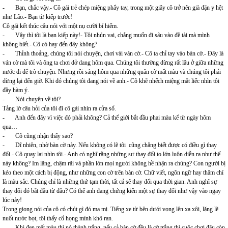
- Bạn, chắc vậy.- Cô gái trẻ chép miệng phẩy tay, trong một giây cô trở nên già dặn y hệt
như Lão.- Bạn từ kiếp trước!
Cô gái kết thúc câu nói với một nụ cười bí hiểm.
- Vậy thì tôi là bạn kiếp này!- Tôi nhún vai, chẳng muốn đi sâu vào đề tài mà mình
không biết.- Cô có hay đến đây không?
- Thỉnh thoảng, chúng tôi nói chuyện, chơi vài ván cờ.- Cô ta chỉ tay vào bàn cờ.- Đây là
ván cờ mà tôi và ông ta chơi dở dang hôm qua. Chúng tôi thường dừng rất lâu ở giữa những
nước đi để trò chuyện. Nhưng rồi sáng hôm qua những quân cờ mất màu và chúng tôi phải
dừng lại đến giờ. Khi đó chúng tôi đang nói về anh.- Cô khẽ nhếch miệng mắt liếc nhìn tôi
đầy hàm ý.
- Nói chuyện về tôi?
Tảng lờ câu hỏi của tôi đi cô gái nhìn ra cửa sổ.
- Anh đến đây vì việc đó phải không? Cả thế giới bắt đầu phai màu kể từ ngày hôm
qua…
- Cô cũng nhận thấy sao?
- Dĩ nhiên, nhờ bàn cờ này. Nếu không có lẽ tôi cũng chẳng biết được có điều gì thay
đổi.- Cô quay lại nhìn tôi.- Anh có nghĩ rằng những sự thay đổi to lớn luôn diễn ra như thế
này không? Im lặng, chậm rãi và phần lớn mọi người không hề nhận ra chúng? Con người bị
kéo theo một cách bị động, như những con cờ trên bàn cờ. Chữ viết, ngôn ngữ hay thâm chí
là màu sắc. Chúng chỉ là những thứ tạm thời, tất cả sẽ thay đổi qua thời gian. Anh nghĩ sự
thay đổi đó bắt đầu từ đâu? Có thể anh đang chứng kiến một sự thay đổi như vậy vào ngay
lúc này!
Trong giọng nói của cô có chút gì đó ma mị. Tiếng xe từ bên dưới vọng lên xa xôi, lặng lẽ
nuốt nước bọt, tôi thấy cổ họng mình khô ran.
- Khi đen mất màu thì nó thành trắng, nếu cả bàn cờ đều là cờ trắng thì cuộc chơi đâu còn