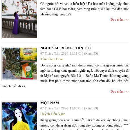
Có người hỏi vì sao ta biền biệt / Đã bao mùa không thấy chút
tăm hơi / Có lẽ bởi tháng năm rong ruỗi quá / Bụi mờ dần một
khoảng sáng ngày xưa
Đọc thêm
NGHE SẦU RIÊNG CHÍN TỚI
07 Tháng Tám 2026
11:11 CH
(Xem: 55)
Trần Kiêm Đoàn
Dòng sống cũng như một dòng sông; có những con nước bất
ngờ và những khúc quanh nghiệt ngã. Tôi quyết định chuyến đi
từ Mỹ về cao nguyên Đắk Lắk - Buôn Ma Thuột chỉ trong vòng
mười lăm phút trước một ngọn trào tỉnh cảm đòi hỏi cần đến
một chuyến đi xa.
Đọc thêm
MỘT NĂM
07 Tháng Tám 2026
11:05 CH
(Xem: 59)
Huỳnh Liễu Ngạn
tháng giêng hoa xoan chưa nở / thì em đã vội lấy chồng / mùi
hương còn đang dang dở / rụng đầy xuống cả dòng sông / ***