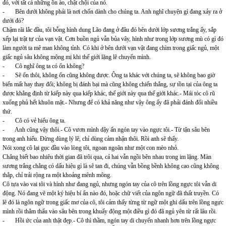
đó, với tất cả những ồn ào, chật chội của nó.
- Bên dưới không phải là nơi chốn dành cho chúng ta. Anh nghĩ chuyện gì đang xảy ra ở
dưới đó?
Chậm rãi lắc đầu, tôi bỗng hình dung Lão đang ở đâu đó bên dưới lớp sương trắng ấy, sắp
xếp lại trật tự của vạn vật. Cơn buồn ngủ vẫn bủa vây, hình như trong lớp sương mù có gì đó
làm người ta mê man không tỉnh. Có khi ở bên dưới vạn vật đang chìm trong giấc ngủ, một
giấc ngủ sâu không mộng mị khi thế giới lặng lẽ chuyển mình.
- Cô nghĩ ông ta có ổn không?
- Sẽ ổn thôi, không ổn cũng không được. Ông ta khác với chúng ta, sẽ không bao giờ
biến mất hay thay đổi; không bị đánh bại mà cũng không chiến thắng, sự tồn tại của ông ta
được khẳng định từ kiếp này qua kiếp khác, thế giới này qua thế giới khác.- Mái tóc cô rũ
xuống phủ hết khuôn mặt.- Nhưng để có khả năng như vậy ông ấy đã phải đánh đổi nhiều
thứ.
- Cô có vẻ hiểu ông ta.
- Anh cũng vậy thôi.- Cô vươn mình dậy ấn ngón tay vào ngực tôi.- Từ tận sâu bên
trong anh hiểu. Đừng dùng lý lẽ, chỉ dùng cảm nhận thôi. Rồi anh sẽ thấy.
Nói xong cô lại gục đầu vào lòng tôi, ngoan ngoãn như một con mèo nhỏ.
Chẳng biết bao nhiêu thời gian đã trôi qua, cả hai vẫn ngồi bên nhau trong im lặng. Màn
sương trắng chẳng có dấu hiệu gì là sẽ tan đi, chúng vẫn bồng bềnh không cao cũng không
thắp, chỉ trải rộng ra một khoảng mênh mông.
Cô tựa vào vai tôi và hình như đang ngủ, nhưng ngón tay của cô trên lồng ngực tôi vẫn di
động. Nó đang vẽ một ký hiệu bí ẩn nào đó, hoặc chữ viết của ngôn ngữ đã thất truyền. Có
lẽ đó là ngôn ngữ trong giấc mơ của cô, tôi cảm thấy từng từ ngữ một ghi dấu trên lồng ngực
mình rồi thẳm thấu vào sâu bên trong khuấy động một điều gì đó đã ngủ yên từ rất lâu rồi.
- Hồi ức của anh thật đẹp.- Cô thì thầm, ngón tay di chuyển nhanh hơn trên lồng ngực