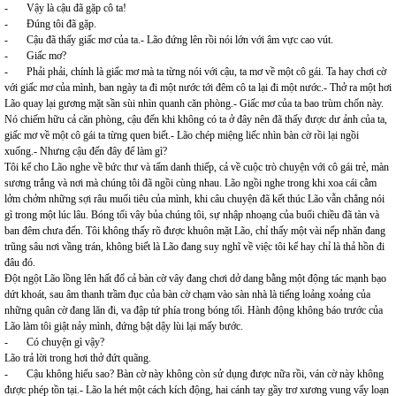
- Vậy là cậu đã gặp cô ta!
- Đúng tôi đã gặp.
- Cậu đã thấy giấc mơ của ta.- Lão đứng lên rồi nói lớn với âm vực cao vút.
- Giấc mơ?
- Phải phải, chính là giấc mơ mà ta từng nói với cậu, ta mơ về một cô gái. Ta hay chơi cờ
với giấc mơ của mình, ban ngày ta đi một nước tới đêm cô ta lại đi một nước.- Thở ra một hơi
Lão quay lại gương mặt sần sùi nhìn quanh căn phòng.- Giấc mơ của ta bao trùm chốn này.
Nó chiếm hữu cả căn phòng, cậu đến khi không có ta ở đây nên đã thấy được dư ảnh của ta,
giấc mơ về một cô gái ta từng quen biết.- Lão chép miệng liếc nhìn bàn cờ rồi lại ngồi
xuống.- Nhưng cậu đến đây để làm gì?
Tôi kể cho Lão nghe về bức thư và tấm danh thiếp, cả về cuộc trò chuyện với cô gái trẻ, màn
sương trắng và nơi mà chúng tôi đã ngồi cùng nhau. Lão ngồi nghe trong khi xoa cái cằm
lởm chởm những sợi râu muối tiêu của mình, khi câu chuyện đã kết thúc Lão vẫn chẳng nói
gì trong một lúc lâu. Bóng tối vây bủa chúng tôi, sự nhập nhoạng của buổi chiều đã tàn và
ban đêm chưa đến. Tôi không thấy rõ được khuôn mặt Lão, chỉ thấy một vài nếp nhăn đang
trũng sâu nơi vầng trán, không biết là Lão đang suy nghĩ về việc tôi kể hay chỉ là thả hồn đi
đâu đó.
Đột ngột Lão lồng lên hất đổ cả bàn cờ vây đang chơi dở dang bằng một động tác mạnh bạo
dứt khoát, sau âm thanh trầm đục của bàn cờ chạm vào sàn nhà là tiếng loảng xoảng của
những quân cờ đang lăn đi, va đập tứ phía trong bóng tối. Hành động không báo trước của
Lão làm tôi giật nảy mình, đứng bật dậy lùi lại mấy bước.
- Có chuyện gì vậy?
Lão trả lời trong hơi thở đứt quãng.
- Cậu không hiểu sao? Bàn cờ này không còn sử dụng được nữa rồi, ván cờ này không
được phép tồn tại.- Lão la hét một cách kích động, hai cánh tay gầy trơ xương vung vẩy loạn