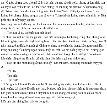
xạ.- Ở giữa chừng cuộc chơi nó đã bị mất màu, dù màu sắc đã trở lại nhưng ai dám chắc ván
cờ này là ván cờ lúc trước? Có thể “Bọn chúng” đã lợi dụng sự mất màu để đánh tráo cái gì
đó. Trắng thành đen, đen thành trắng, cậu hiểu không? Nếu cứ tiếp tục chơi ván cờ này
không biết chừng những sự quái đản sẽ xảy ra. Thậm chí còn không được nhìn thấy nó. Nên
phải hủy đi, hủy ngay lập tức.
Nói xong Lão lại thở hồng hộc. Cả thân mình Lão run lên sau mỗi hơi thở, như Lão đã vận
dụng hết sức lực bình sinh của mình chỉ để hít thở.
- Thôi cậu về đi, ta sẽ tiễn cậu một đoạn!
Tôi nhìn Lão một lúc rồi khẽ gật đầu. Lão đưa tôi ra ngoài hành lang, cùng nhau chúng tôi đi
hết những bậc thang kim loại. Những bước chân Lão nặng nề một cách khác thường, Lão cúi
gầm mặt xuống đất không nói gì. Chúng tôi dừng lại ở chân cầu thang, Lão ngước mặt lên,
trong ánh sáng của những ngọn đèn tôi thấy đôi mắt Lão ráo hoảng đầy sợ hãi. Những giọt
mồ hôi to tướng vướng vào những nếp nhăn và tưởng chửng như bị giữ lại ở đó mãi mãi.
Lão chậm rãi quệt tay lên trán, giờ đây nhìn Lão thật sự già nua và kiệt sức.
- Hãy tìm cho mình một giấc mơ, nhớ lấy.- Lão thì thầm, cái miệng móm mấp máy yếu
ớt.
- Tôi hiểu.
- Tam biệt!
- Tạm biệt!
Tôi đứng nhìn Lão một lúc rồi mới bỏ đi,Lão không vẫy chào, cũng không mỉm cười chỉ
nhìn xuống đất và thở dốc đầy mệt mỏi. Đi được một đoạn tôi chợt nhận ra là trước nay chưa
bao giờ Lão nói tạm biệt mình. Quay lại thì Lão đã không còn đứng đó nữa, chỉ có cái cầu
thang kim loại đứng giữa ánh sáng của ngọn đèn đường vàng vọt.
Một linh cảm chẳng lành dấy lên trong tôi.