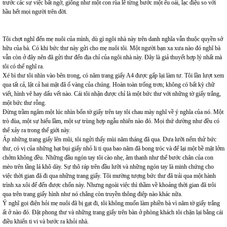
trước các sự việc bất ngờ, giống như một con rùa lê từng bước một ểu oải, lạc điệu so với
hầu hết mọi người trên đời.
Tôi chợt nghĩ đến mẹ nuôi của mình, dù gì ngôi nhà này trên danh nghĩa vẫn thuộc quyền sở
hữu của bà. Có khi bức thư này gửi cho mẹ nuôi tôi. Một người bạn xa xưa nào đó nghĩ bà
vẫn còn ở đây nên đã gửi thư đến địa chỉ của ngôi nhà này. Đây là giả thuyết hợp lý nhất mà
tôi có thể nghĩ ra.
Xé bì thư tôi nhìn vào bên trong, có năm trang giấy A4 được gấp lại làm tư. Tôi lần lượt xem
qua tất cả, lật cả hai mặt đã ố vàng của chúng. Hoàn toàn trống trơn; không có bất kỳ chữ
viết, hình vẽ hay dấu vết nào. Cái tôi nhận được chỉ là một bức thư với những tờ giấy trắng,
một bức thư rỗng.
Đừng trầm ngâm một lúc nhìn bốn tờ giấy trên tay tôi chau mày nghĩ về ý nghĩa của nó. Một
trò đùa, một sự hiểu lầm, một sự trùng hợp ngẫu nhiên nào đó. Mọi thứ dường như đều có
thể xảy ra trong thế giới này.
Áp những trang giấy lên mũi, tôi ngửi thấy mùi năm tháng đã qua. Đưa lưỡi nếm thử bức
thư, có vị của những hạt bụi giấy nhỏ li ti qua bao năm đã bong tróc và để lại một bề mặt lởm
chởm không đều. Những đầu ngón tay tôi cào nhẹ, âm thanh như thể bước chân của con
mèo trên tầng lá khô dày. Sự thô ráp trên đầu lưỡi và những ngón tay là minh chứng cho
việc thời gian đã đi qua những trang giấy. Tôi mường tượng bức thư đã trải qua một hành
trình xa xôi để đến được chốn này. Nhưng ngoài việc thì thầm về khoảng thời gian đã trôi
qua trên trang giấy hình như nó chẳng còn truyền thông điệp nào khác nữa.
Ý nghĩ gọi điện hỏi mẹ nuôi đã bị gạt đi, tôi không muốn làm phiền bà vì năm tờ giấy trắng
ất ở nào đó. Đặt phong thư và những trang giấy trên bàn ở phòng khách tôi chặn lại bằng cái
điều khiển ti vi và bước ra khỏi nhà.