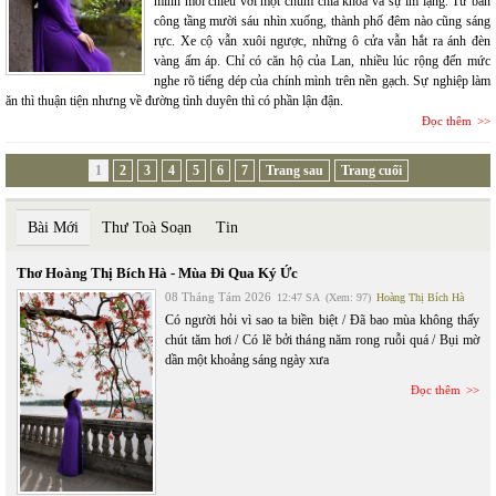
mình mỗi chiều với một chùm chìa khóa và sự im lặng. Từ ban
công tầng mười sáu nhìn xuống, thành phố đêm nào cũng sáng
rực. Xe cộ vẫn xuôi ngược, những ô cửa vẫn hắt ra ánh đèn
vàng ấm áp. Chỉ có căn hộ của Lan, nhiều lúc rộng đến mức
nghe rõ tiếng dép của chính mình trên nền gạch. Sự nghiệp làm
ăn thì thuận tiện nhưng về đường tình duyên thì có phần lận đận.
Đọc thêm
1
2
3
4
5
6
7
Trang sau
Trang cuối
Bài Mới
Thư Toà Soạn
Tin
Thơ Hoàng Thị Bích Hà - Mùa Đi Qua Ký Ức
08 Tháng Tám 2026
12:47 SA
(Xem: 97)
Hoàng Thị Bích Hà
Có người hỏi vì sao ta biền biệt / Đã bao mùa không thấy
chút tăm hơi / Có lẽ bởi tháng năm rong ruỗi quá / Bụi mờ
dần một khoảng sáng ngày xưa
Đọc thêm