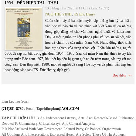
1954 – ĐẾN HIỆN TẠI – TẬP 1
13 Tháng Tám 2025
9:11 CH
(Xem: 12091)
NGÔ THẾ VINH
,
TS Eric Henry
Cuốn sách này là bản dịch tuyển tập những bút ký cá nhân,
văn học và báo chí về các nhân vật Việt Nam đã có những
đóng góp đáng kể cho văn học, nghệ thuật và khoa học.
Đây là một nguồn tư liệu phong phú về lịch sử xã hội, văn
hóa và chính trị của miền Nam Việt Nam, đồng thời khắc
họa sự nghiệp của từng nhân vật. Phần lớn những người
được đề cập nổi bật trong giai đoạn 1954 – 1975. Sau khi miền Nam thất thủ vào tay lực
lượng miền Bắc năm 1975, hầu hết họ đều bị giam giữ nhiều năm trong các trại cải tạo
cộng sản. Đến thập niên 1980, một số người đã sang Hoa Kỳ và đa phần vẫn tiếp tục
hoạt động sáng tạo.(TS. Eric Henry, dịch giả)
Đọc thêm
Liên Lạc Tòa Soạn:
(714)381-8780
/ Email:
Tapc
Hihopluu@AOL.COM
TẠP CHÍ HỢP LƯU
Is An Independent Literary, Arts, And Research-Based Publication
Devoted To Commentary, Critical Essays, And Cultural Analysis.
It Is Not Affiliated With Any Government, Political Party, Or Political Organization.
All Opinions And Interpretations Expressed Herein Are Solely Those Of The Authors.