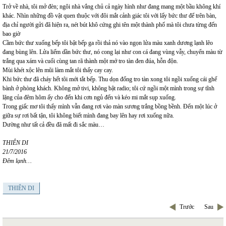
Trở về nhà, tôi mở đèn; ngôi nhà vắng chủ cả ngày hình như đang mang một bầu không khí
khác. Nhìn những đồ vật quen thuộc với đôi mắt cảnh giác tôi với lấy bức thư để trên bàn,
địa chỉ người gửi đã hiện ra, nét bút khô cứng ghi tên một thành phố mà tôi chưa từng đến
bao giờ
Cầm bức thư xuống bếp tôi bật bếp ga rồi thả nó vào ngọn lửa màu xanh dương lạnh lẽo
đang bùng lên. Lửa liếm dần bức thư, nó cong lại như con cá đang vùng vẫy, chuyển màu từ
trắng qua xám và cuối cùng tan rã thành một mớ tro tàn đen đúa, hỗn độn.
Mùi khét xộc lên mũi làm mắt tôi thấy cay cay.
Khi bức thư đã cháy hết tôi mới tắt bếp. Thu dọn đống tro tàn xong tôi ngồi xuống cái ghế
bành ở phòng khách. Không mở tivi, không bật radio; tôi cứ ngồi một mình trong sự tĩnh
lặng của đêm hôm ấy cho đến khi cơn ngủ đến và kéo mi mắt sụp xuống.
Trong giấc mơ tôi thấy mình vẫn đang rơi vào màn sương trắng bồng bềnh. Đến một lúc ở
giữa sự rơi bất tận, tôi không biết mình đang bay lên hay rơi xuống nữa.
Dường như tất cả đều đã mất đi sắc màu…
THIÊN DI
21/7/2016
Đêm lạnh…
THIÊN DI
Trước
Sau