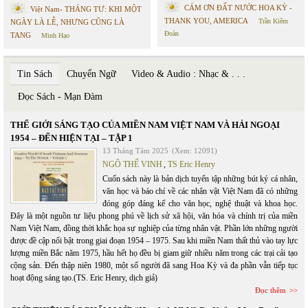
CÁM ƠN ĐẤT NƯỚC HOA KỲ -
Việt Nam- THÁNG TƯ: KHI MỘT
THANK YOU, AMERICA
Trần Kiêm
NGÀY LÀ LỄ, NHƯNG CŨNG LÀ
Đoàn
TANG
Minh Hạo
Tin Sách
Chuyển Ngữ
Video & Audio : Nhạc & . . .
Đọc Sách - Mạn Đàm
THẾ GIỚI SÁNG TẠO CỦA MIỀN NAM VIỆT NAM VÀ HẢI NGOẠI
1954 – ĐẾN HIỆN TẠI – TẬP 1
13 Tháng Tám 2025
(Xem: 12091)
NGÔ THẾ VINH
,
TS Eric Henry
Cuốn sách này là bản dịch tuyển tập những bút ký cá nhân,
văn học và báo chí về các nhân vật Việt Nam đã có những
đóng góp đáng kể cho văn học, nghệ thuật và khoa học.
Đây là một nguồn tư liệu phong phú về lịch sử xã hội, văn hóa và chính trị của miền
Nam Việt Nam, đồng thời khắc họa sự nghiệp của từng nhân vật. Phần lớn những người
được đề cập nổi bật trong giai đoạn 1954 – 1975. Sau khi miền Nam thất thủ vào tay lực
lượng miền Bắc năm 1975, hầu hết họ đều bị giam giữ nhiều năm trong các trại cải tạo
cộng sản. Đến thập niên 1980, một số người đã sang Hoa Kỳ và đa phần vẫn tiếp tục
hoạt động sáng tạo.(TS. Eric Henry, dịch giả)
Đọc thêm