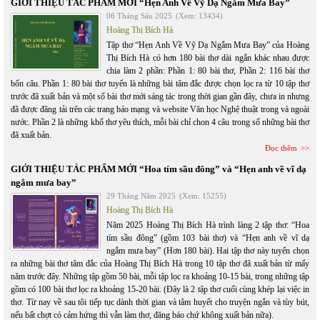
GIỚI THIỆU TÁC PHẨM MỚI “Hẹn Anh Về Vỹ Dạ Ngắm Mưa Bay”
06 Tháng Sáu 2025
(Xem: 13434)
Hoàng Thị Bích Hà
Tập thơ “Hẹn Anh Về Vỹ Dạ Ngắm Mưa Bay” của Hoàng
Thị Bích Hà có hơn 180 bài thơ dài ngắn khác nhau được
chia làm 2 phần: Phần 1: 80 bài thơ, Phần 2: 116 bài thơ
bốn câu. Phần 1: 80 bài thơ tuyển là những bài tâm đắc được chọn lọc ra từ 10 tập thơ
trước đã xuất bản và một số bài thơ mới sáng tác trong thời gian gần đây, chưa in nhưng
đã được đăng tải trên các trang báo mạng và website Văn học Nghệ thuật trong và ngoài
nước. Phần 2 là những khổ thơ yêu thích, mỗi bài chỉ chon 4 câu trong số những bài thơ
đã xuất bản.
Đọc thêm
GIỚI THIỆU TÁC PHẨM MỚI “Hoa tím sầu đông” và “Hẹn anh về vĩ dạ
ngắm mưa bay”
29 Tháng Năm 2025
(Xem: 15255)
Hoàng Thị Bích Hà
Năm 2025 Hoàng Thị Bích Hà trình làng 2 tập thơ: “Hoa
tím sầu đông” (gồm 103 bài thơ) và “Hẹn anh về vĩ dạ
ngắm mưa bay” (Hơn 180 bài). Hai tập thơ này tuyển chọn
ra những bài thơ tâm đắc của Hoàng Thị Bích Hà trong 10 tập thơ đã xuất bản từ mấy
năm trước đây. Những tập gồm 50 bài, mỗi tập lọc ra khoảng 10-15 bài, trong những tập
gồm có 100 bài thơ lọc ra khoảng 15-20 bài. (Đây là 2 tập thơ cuối cùng khép lại việc in
thơ. Từ nay về sau tôi tiếp tục dành thời gian và tâm huyết cho truyện ngắn và tùy bút,
nếu bất chợt có cảm hứng thì vẫn làm thơ, đăng báo chứ không xuất bản nữa).