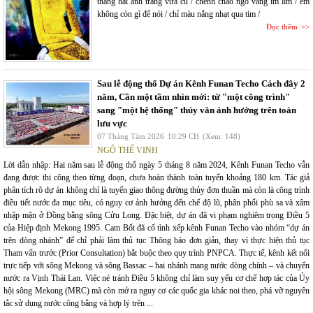
tháng hai ánh trăng vừa cũ / chênh chao ngõ vắng im lìm / em
không còn gì để nói / chỉ màu nắng nhạt qua tim /
Đọc thêm
Sau lễ động thổ Dự án Kênh Funan Techo Cách đây 2
năm, Cần một tầm nhìn mới: từ "một công trình"
sang "một hệ thống" thủy văn ảnh hưởng trên toàn
lưu vực
07 Tháng Tám 2026
10:29 CH
(Xem: 148)
NGÔ THẾ VINH
Lời dẫn nhập: Hai năm sau lễ động thổ ngày 5 tháng 8 năm 2024, Kênh Funan Techo vẫn
đang được thi công theo từng đoạn, chưa hoàn thành toàn tuyến khoảng 180 km. Tác giả
phân tích rõ dự án không chỉ là tuyến giao thông đường thủy đơn thuần mà còn là công trình
điều tiết nước đa mục tiêu, có nguy cơ ảnh hưởng đến chế độ lũ, phân phối phù sa và xâm
nhập mặn ở Đồng bằng sông Cửu Long. Đặc biệt, dự án đã vi phạm nghiêm trọng Điều 5
của Hiệp định Mekong 1995. Cam Bốt đã cố tình xếp kênh Funan Techo vào nhóm “dự án
trên dòng nhánh” để chỉ phải làm thủ tục Thông báo đơn giản, thay vì thực hiện thủ tục
Tham vấn trước (Prior Consultation) bắt buộc theo quy trình PNPCA. Thực tế, kênh kết nối
trực tiếp với sông Mekong và sông Bassac – hai nhánh mang nước dòng chính – và chuyển
nước ra Vịnh Thái Lan. Việc né tránh Điều 5 không chỉ làm suy yếu cơ chế hợp tác của Ủy
hội sông Mekong (MRC) mà còn mở ra nguy cơ các quốc gia khác noi theo, phá vỡ nguyên
tắc sử dụng nước công bằng và hợp lý trên ...