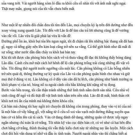
sủa vang trời. Vài người hàng xóm ló đầu ra khỏi cửa sổ nhìn tôi với ánh mắt nghi ngại.
Thật may mắn, giọng nói của tôi vẫn chưa biến mất.
Như một lẽ tự nhiên đôi chân đưa tôi tìm đến Lão, mọi chuyện kỳ lạ trên đời dường như đều
xoay vòng xung quanh Lão. Tôi đến với Lão là để tìm câu trả lời nhưng cũng là để vướng
vào rắc rối. Lão vừa là giải phái lại vừa là vấn đề.
Đường phố ồn ào, khói bụi tỏa lên ngun ngút, tôi đi chậm rãi lên những bậc thang sắt đã han
gỉ, ngay cả tiếng giày nện lên kim loại cũng trở nên xa vắng. Cả thế giới hình như đã mất đi
sự sống; như nước dần dần chảy ra khỏi hai bàn tay.
Khi tôi tới được căn phòng bừa bộn sách vở và thưa vắng đồ đạc thì không thấy bóng dáng
Lão đâu. Cánh cửa mở một cách hớ hênh để lộ căn phòng trống trải cùng những đồ vật vô
hồn. Tôi đừng thừ người trước ngưỡng cửa một lúc. Căn phòng không có Lão bỗng nhiên
trở nên quái dị, thông thường sự kỳ quái của Lão và căn phòng quân bình cho nhau và giữ
mọi thứ ở đúng vị trị. Lão không có ở đây cán cân đã bị lệch, căn phòng như bành trướng ra
khỏi phạm vị của nó, bùng nổ ra ngoài cánh cửa bầu không khí nặng nề tụ đọng.
Bước vào bên trong, tôi cẩn thận tránh những thứ linh tinh nằm dưới sàn nhà. Cửa nhà vệ
sinh cũng để ngỏ và đủ thật đồ vật linh tinh nằm trên nền nhà. Lão đã đi mất, bình thản rời
khỏi nơi trú ẩn của mình mà không thèm khóa cửa.
Cái bàn mà chúng tôi hay ngồi trò chuyện đã không còn trong phòng, thay vào vị trí của nó
là một bàn cờ vây bằng gỗ, vệt nắng từ ô cửa sổ soi vào vạch một đường thẳng xuyên qua
bàn cờ và liếm lên cái tủ sách. Ván cờ đang đánh dở dang, những quân cờ được xếp ngay
ngắn nhưng chỉ toàn là cờ trắng. Tôi nhìn kỹ vào cục diện bàn cờ, có vẻ như cả hai bên đều
chơi bằng cờ trắng, thỉnh thoảng tôi vẫn thấy kiểu chơi này từ những tay lão luyện. Một cách
chơi đòi hỏi vận dụng trí nhớ và đầu óc tính toán. Người ngoài nhìn vào thì chẳng biết ai