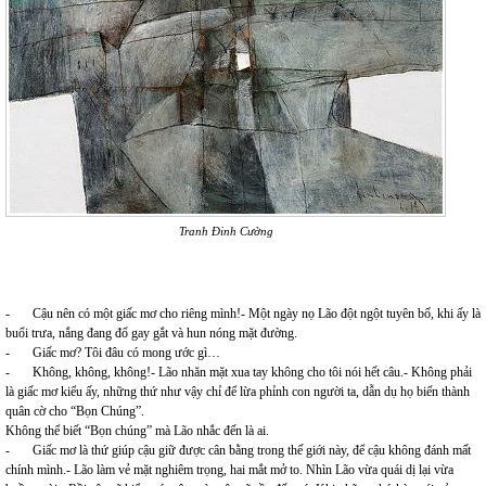
Tranh Đinh Cường
- Cậu nên có một giấc mơ cho riêng mình!- Một ngày nọ Lão đột ngột tuyên bố, khi ấy là
buổi trưa, nắng đang đổ gay gắt và hun nóng mặt đường.
- Giấc mơ? Tôi đâu có mong ước gì…
- Không, không, không!- Lão nhăn mặt xua tay không cho tôi nói hết câu.- Không phải
là giấc mơ kiểu ấy, những thứ như vậy chỉ để lừa phỉnh con người ta, dẫn dụ họ biến thành
quân cờ cho “Bọn Chúng”.
Không thể biết “Bọn chúng” mà Lão nhắc đến là ai.
- Giấc mơ là thứ giúp cậu giữ được cân bằng trong thế giới này, để cậu không đánh mất
chính mình.- Lão làm vẻ mặt nghiêm trọng, hai mắt mở to. Nhìn Lão vừa quái dị lại vừa