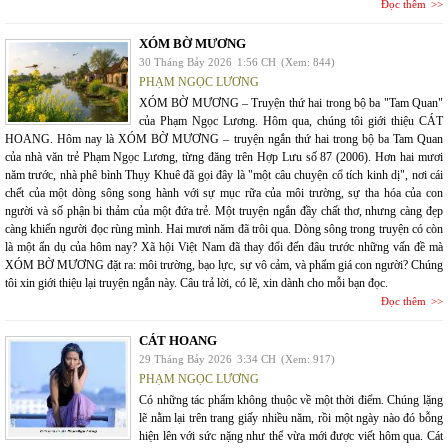
Đọc thêm
XÓM BỜ MƯƠNG
30 Tháng Bảy 2026
1:56 CH
(Xem: 844)
PHẠM NGỌC LƯƠNG
XÓM BỜ MƯƠNG – Truyện thứ hai trong bộ ba "Tam Quan"
của Phạm Ngọc Lương. Hôm qua, chúng tôi giới thiệu CÁT
HOANG. Hôm nay là XÓM BỜ MƯƠNG – truyện ngắn thứ hai trong bộ ba Tam Quan
của nhà văn trẻ Phạm Ngọc Lương, từng đăng trên Hợp Lưu số 87 (2006). Hơn hai mươi
năm trước, nhà phê bình Thụy Khuê đã gọi đây là "một câu chuyện cổ tích kinh dị", nơi cái
chết của một dòng sông song hành với sự mục rữa của môi trường, sự tha hóa của con
người và số phận bi thảm của một đứa trẻ. Một truyện ngắn đầy chất thơ, nhưng càng đẹp
càng khiến người đọc rùng mình. Hai mươi năm đã trôi qua. Dòng sông trong truyện có còn
là một ẩn dụ của hôm nay? Xã hội Việt Nam đã thay đổi đến đâu trước những vấn đề mà
XÓM BỜ MƯƠNG đặt ra: môi trường, bạo lực, sự vô cảm, và phẩm giá con người? Chúng
tôi xin giới thiệu lại truyện ngắn này. Câu trả lời, có lẽ, xin dành cho mỗi bạn đọc.
Đọc thêm
CÁT HOANG
29 Tháng Bảy 2026
3:34 CH
(Xem: 917)
PHẠM NGỌC LƯƠNG
Có những tác phẩm không thuộc về một thời điểm. Chúng lặng
lẽ nằm lại trên trang giấy nhiều năm, rồi một ngày nào đó bỗng
hiện lên với sức nặng như thể vừa mới được viết hôm qua. Cát