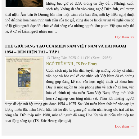
không bao giờ có được thông tin đầy đủ… Nhưng, cuốn
sách này không đi sâu vào công nghệ Điện ảnh, chỉ mượn
khái niệm Âm bản & Dương bản như một cánh cửa ban đầu, một ký hiệu nghệ thuật
nhỏ để phác họa hành trình tinh thần của tác giả, cùng đôi ba lát cắt tự sự về nghề qua đó
hé lộ giúp người đọc đôi chút về đời sống của những người làm phim Việt qua mấy thế
hệ, ở xứ sở Lắm người nhiều ma …
Đọc thêm
THẾ GIỚI SÁNG TẠO CỦA MIỀN NAM VIỆT NAM VÀ HẢI NGOẠI
1954 – ĐẾN HIỆN TẠI – TẬP 1
13 Tháng Tám 2025
9:11 CH
(Xem: 12056)
NGÔ THẾ VINH
,
TS Eric Henry
Cuốn sách này là bản dịch tuyển tập những bút ký cá nhân,
văn học và báo chí về các nhân vật Việt Nam đã có những
đóng góp đáng kể cho văn học, nghệ thuật và khoa học.
Đây là một nguồn tư liệu phong phú về lịch sử xã hội, văn
hóa và chính trị của miền Nam Việt Nam, đồng thời khắc
họa sự nghiệp của từng nhân vật. Phần lớn những người
được đề cập nổi bật trong giai đoạn 1954 – 1975. Sau khi miền Nam thất thủ vào tay lực
lượng miền Bắc năm 1975, hầu hết họ đều bị giam giữ nhiều năm trong các trại cải tạo
cộng sản. Đến thập niên 1980, một số người đã sang Hoa Kỳ và đa phần vẫn tiếp tục
hoạt động sáng tạo.(TS. Eric Henry, dịch giả)
Đọc thêm