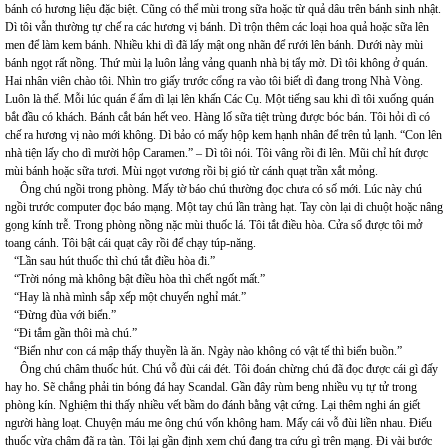
bánh có hương liệu đặc biệt. Cũng có thể mùi trong sữa hoặc từ quả dâu trên bánh sinh nhật.
Dì tôi vẫn thường tự chế ra các hương vị bánh. Dì trộn thêm các loại hoa quả hoặc sữa lên
men để làm kem bánh. Nhiều khi dì đã lấy mật ong nhãn để rưới lên bánh. Dưới này mùi
bánh ngọt rất nồng. Thứ mùi lạ luôn lảng vảng quanh nhà bị tẩy mờ. Dì tôi không ở quán.
Hai nhân viên chào tôi. Nhìn tro giấy trước cổng ra vào tôi biết dì đang trong Nhà Vòng.
Luôn là thế. Mỗi lúc quán ế ẩm dì lại lên khấn Các Cụ. Một tiếng sau khi dì tôi xuống quán
bắt đầu có khách. Bánh cắt bán hết veo. Hàng lố sữa tiệt trùng được bóc bán. Tôi hỏi dì có
chế ra hương vị nào mới không. Dì bảo có mấy hộp kem hạnh nhân để trên tủ lạnh. “Con lên
nhà tiện lấy cho dì mười hộp Caramen.” – Dì tôi nói. Tôi vâng rồi đi lên. Mũi chỉ hít được
mùi bánh hoặc sữa tươi. Mùi ngọt vương rồi bị gió từ cánh quạt trần xắt mỏng.
Ông chú ngồi trong phòng. Mấy tờ báo chú thường đọc chưa có số mới. Lúc này chú
ngồi trước computer đọc báo mạng. Một tay chú lần tràng hạt. Tay còn lại di chuột hoặc nâng
gọng kính trễ. Trong phòng nồng nặc mùi thuốc lá. Tôi tắt điều hòa. Cửa sổ được tôi mở
toang cánh. Tôi bật cái quạt cây rồi để chạy túp-năng.
“Lần sau hút thuốc thì chú tắt điều hòa đi.”
“Trời nóng mà không bật điều hòa thì chết ngốt mất.”
“Hay là nhà mình sắp xếp một chuyến nghỉ mát.”
“Đừng đùa với biển.”
“Đi tắm gần thôi mà chú.”
“Biển như con cá mập thấy thuyền là ăn. Ngày nào không có vật tế thì biển buồn.”
Ông chú châm thuốc hút. Chú vỗ đùi cái đét. Tôi đoán chừng chú đã đọc được cái gì đấy
hay ho. Sẽ chẳng phải tin bóng đá hay Scandal. Gần đây rùm beng nhiều vụ tự tử trong
phòng kín. Nghiệm thi thấy nhiều vết bầm do đánh bằng vật cứng. Lại thêm nghi án giết
người hàng loạt. Chuyện máu me ông chú vốn không ham. Mấy cái vỗ đùi liền nhau. Điếu
thuốc vừa châm đã ra tàn. Tôi lại gần định xem chú đang tra cứu gì trên mạng. Đi vài bước