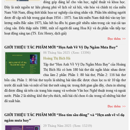
đóng góp đáng kể cho văn học, nghệ thuật và khoa học.
Đây là một nguồn tư liệu phong phú về lịch sử xã hội, văn hóa và chính trị của miền
Nam Việt Nam, đồng thời khắc họa sự nghiệp của từng nhân vật. Phần lớn những người
được đề cập nổi bật trong giai đoạn 1954 – 1975. Sau khi miền Nam thất thủ vào tay lực
lượng miền Bắc năm 1975, hầu hết họ đều bị giam giữ nhiều năm trong các trại cải tạo
cộng sản. Đến thập niên 1980, một số người đã sang Hoa Kỳ và đa phần vẫn tiếp tục
hoạt động sáng tạo.(TS. Eric Henry, dịch giả)
Đọc thêm
GIỚI THIỆU TÁC PHẨM MỚI “Hẹn Anh Về Vỹ Dạ Ngắm Mưa Bay”
06 Tháng Sáu 2025
(Xem: 13396)
Hoàng Thị Bích Hà
Tập thơ “Hẹn Anh Về Vỹ Dạ Ngắm Mưa Bay” của Hoàng
Thị Bích Hà có hơn 180 bài thơ dài ngắn khác nhau được
chia làm 2 phần: Phần 1: 80 bài thơ, Phần 2: 116 bài thơ
bốn câu. Phần 1: 80 bài thơ tuyển là những bài tâm đắc được chọn lọc ra từ 10 tập thơ
trước đã xuất bản và một số bài thơ mới sáng tác trong thời gian gần đây, chưa in nhưng
đã được đăng tải trên các trang báo mạng và website Văn học Nghệ thuật trong và ngoài
nước. Phần 2 là những khổ thơ yêu thích, mỗi bài chỉ chon 4 câu trong số những bài thơ
đã xuất bản.
Đọc thêm
GIỚI THIỆU TÁC PHẨM MỚI “Hoa tím sầu đông” và “Hẹn anh về vĩ dạ
ngắm mưa bay”
29 Tháng Năm 2025
(Xem: 15219)