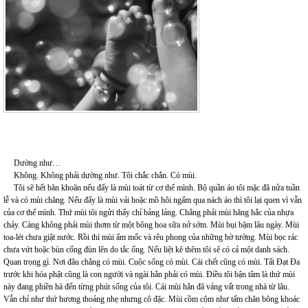
Dường như…
Không. Không phải dường như. Tôi chắc chắn. Có mùi.
Tôi sẽ hết băn khoăn nếu đấy là mùi toát từ cơ thể mình. Bộ quần áo tôi mặc đã nửa tuần
lễ và có mùi chăng. Nếu đấy là mùi vải hoặc mồ hôi ngấm qua nách áo thì tôi lại quen vì vẫn
của cơ thể mình. Thứ mùi tôi ngửi thấy chỉ bảng lảng. Chẳng phải mùi hăng hắc của nhựa
chảy. Càng không phải mùi thơm từ một bông hoa sữa nở sớm. Mùi bụi bặm lâu ngày. Mùi
toa-lét chưa giật nước. Rồi thì mùi ẩm mốc và rêu phong của những bờ tường. Mùi bọc rác
chưa vứt hoặc bùn cống đùn lên do tắc ống. Nếu liệt kê thêm tôi sẽ có cả một danh sách.
Quan trọng gì. Nơi đâu chẳng có mùi. Cuộc sống có mùi. Cái chết cũng có mùi. Tất Đạt Đa
trước khi hóa phật cũng là con người và ngài hẳn phải có mùi. Điều tôi bận tâm là thứ mùi
này đang phiền hà đến từng phút sống của tôi. Cái mùi hẳn đã vảng vất trong nhà từ lâu.
Vẫn chỉ như thứ hương thoảng nhẹ nhưng cô đặc. Mùi cồm cộm như tấm chăn bông khoác