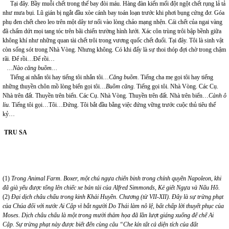
Tại đây. Bầy muỗi chết trong thế bay đòi máu. Hàng đàn kiến mối đột ngột chết rụng lả tả
như mưa bụi. Lũ gián bị ngắt đầu xòe cánh bay toán loạn trước khi phơi bụng cứng đơ. Góa
phụ đen chết cheo leo trên một dây tơ nối vào lòng chảo mạng nhện. Cái chết của ngai vàng
đã chấm dứt mọi tang tóc trên bãi chiến trường hình lưới. Xác côn trùng trôi bập bềnh giữa
không khí như những quan tài chết trôi trong vương quốc chết đuối. Tại đây. Tôi là sinh vật
còn sống sót trong Nhà Vòng. Nhưng không. Có khi đấy là sự thoi thóp đợi chờ trong chậm
rãi. Để rồi…Để rồi…
…Nào căng buồm…
Tiếng ai nhắn tôi hay tiếng tôi nhắn tôi…
Căng buồm.
Tiếng cha mẹ gọi tôi hay tiếng
những thuyền chôn mồ lòng biển gọi tôi…
Buồm căng.
Tiếng gọi tôi. Nhà Vòng. Các Cụ.
Nhà trên đất. Thuyền trên biển. Các Cụ. Nhà Vòng. Thuyền trên đất. Nhà trên biển…
Cành ô
liu.
Tiếng tôi gọi…Tôi…Đứng. Tôi bắt đầu bằng việc đứng vững trước cuộc thủ tiêu thế
kỷ…
TRU SA
(1)
Trong Animal Farm. Boxer, một chú ngựa chiến binh trong chính quyền Napoleon, khi
đã già yếu được tống lên chiếc xe bán tải của Alfred Simmonds, Kẻ giết Ngựa và Nấu Hồ.
(2)
Đại dịch châu chấu trong kinh Khải Huyền. Chương (từ VII-XII). Đây là sự trừng phạt
của Chúa đối với nước Ai Cập vì bắt người Do Thái làm nô lệ, bất chấp lời thuyết phục của
Moses. Dịch châu chấu là một trong mười thảm họa đã lần lượt giáng xuống đế chế Ai
Cập. Sự trừng phạt này được biết đến cùng câu “
Che kín tất cả diện tích của đất