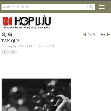
Trước
Sau
TÀN QUA
27 Tháng Sáu 2016
11:49 CH
(Xem: 55022)
TRU SA