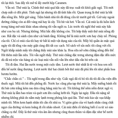
tôi lại thôi. Sau đấy tôi mở tủ lấy mười hộp Caramen.
Vẫn nó. Thứ mùi lạ. Chính thứ mùi quá hắc này đã trục xuất tôi khỏi giấc ngủ. Tôi mới
chợp mắt có đôi phút. Tính ngủ lại nhưng tôi đã tỉnh hẳn rồi. Quan trọng là thứ mùi lạ bắt
đầu nồng lên. Một giờ sáng. Tiệm bánh nhà tôi đã đóng cửa từ mười giờ tối. Giờ này ngoài
đường chẳng còn ai đốt vàng mã hay lá cây. Tôi hít vài hơi. Vẫn nó. Cái mùi lạ dù luồn lách
trong hàng mớ mùi khác nhau nhưng tôi vẫn ngửi ra. Lúc trước tôi nghĩ thứ mùi này hắc
như con bọ xít. Nhưng không. Mùi hắc đấy không còn. Tôi hớp thấy một thứ mùi nồng độ
cao. Rất đặc và sánh cộm như cái bánh tầng. Không thể là mùi nước sơn hay cháy nổ. Phòng
của tôi. Chỉ có mùi của tôi hay từ bất kì một vật dụng nào của tôi. Mấy bộ quần áo mặc quá
ngày tôi đã tống vào máy giặt cùng đôi tất cọc cạch. Số sách vở xỉn mốc tôi cũng vứt rồi.
Ngửi khắp mình mẩy tôi chẳng thấy mùi nào khác lạ. Hoa sữa nở sớm chẳng nồng đến thế.
Hít thêm một lần nữa. Tôi vẫn ngửi thấy. Thứ mùi chẳng đặc trưng nhưng đậm đặc đến mức
dù đã trà trộn vào hàng tá các loại mùi vẫn nổi vằn lên như dấu rắn bò trên cát.
Tôi đi tắm. Hai lần nước trong một cuộc tắm. Lượt nước thứ nhất là từ vòi hoa sen nối
đến bể nước tầng thượng. Lượt nước thứ hai chính bởi thứ mùi đã phủ lên tôi như phấn hoa
bươm bướm.
“Chắc chắn có.” – Tôi nghĩ trong đầu như vậy. Giấc ngủ đã rũ bỏ tôi dù tôi đã cầu viện đến
thuốc ngủ. Mũi tôi hít đến phổng đỏ. Nước lọc cũng pha tạp thứ mùi lạ. Mấy miếng bánh rồi
thì bát cơm trắng kèm rau dưa cũng hăng mùi bọ xít. Tôi không thể nêm nếm được ngũ vị.
Thứ mùi lạ lẫm bao trùm và quét sơn lên cuống lưỡi tôi. Ngày lại ngày. Đầu tôi nặng nề
nhưng không phải do nằm máy lạnh trong phòng kín quá lâu. Thứ mùi kia sặc sụa khắp
mình tôi. Món kem hạnh nhân tôi cắn rồi nhả ra. Vị giòn giòn của vỏ hạnh nhân cùng chất
ngọt của đường và kem loãng đi rồi nhão nhoét. Cái mùi điên rồ không biết rỉ ra từ xó nào
chẳng cụ thể. Đấy là thứ mùi vừa âm ẩm nhưng cũng thum thủm và đậm đặc như bể nước
nhiễm chì.