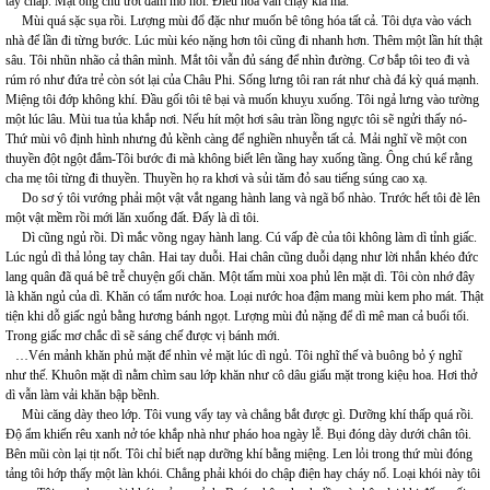
tay chắp. Mặt ông chú ướt đẫm mồ hôi. Điều hòa vẫn chạy kia mà.
Mùi quá sặc sụa rồi. Lượng mùi đổ đặc như muốn bê tông hóa tất cả. Tôi dựa vào vách
nhà để lần đi từng bước. Lúc mùi kéo nặng hơn tôi cũng đi nhanh hơn. Thêm một lần hít thật
sâu. Tôi nhũn nhão cả thân mình. Mắt tôi vẫn đủ sáng để nhìn đường. Cơ bắp tôi teo đi và
rúm ró như đứa trẻ còn sót lại của Châu Phi. Sống lưng tôi ran rát như chà đá kỳ quá mạnh.
Miệng tôi đớp không khí. Đầu gối tôi tê bại và muốn khuỵu xuống. Tôi ngả lưng vào tường
một lúc lâu. Mùi tua tủa khắp nơi. Nếu hít một hơi sâu tràn lồng ngực tôi sẽ ngửi thấy nó-
Thứ mùi vô định hình nhưng đủ kềnh càng để nghiền nhuyễn tất cả. Mải nghĩ về một con
thuyền đột ngột đắm-Tôi bước đi mà không biết lên tầng hay xuống tầng. Ông chú kể rằng
cha mẹ tôi từng đi thuyền. Thuyền họ ra khơi và sủi tăm đỏ sau tiếng súng cao xạ.
Do sơ ý tôi vướng phải một vật vắt ngang hành lang và ngã bổ nhào. Trước hết tôi đè lên
một vật mềm rồi mới lăn xuống đất. Đấy là dì tôi.
Dì cũng ngủ rồi. Dì mắc võng ngay hành lang. Cú vấp đè của tôi không làm dì tỉnh giấc.
Lúc ngủ dì thả lỏng tay chân. Hai tay duỗi. Hai chân cũng duỗi dạng như lời nhắn khéo đức
lang quân đã quá bê trễ chuyện gối chăn. Một tấm mùi xoa phủ lên mặt dì. Tôi còn nhớ đây
là khăn ngủ của dì. Khăn có tẩm nước hoa. Loại nước hoa đậm mang mùi kem pho mát. Thật
tiện khi dỗ giấc ngủ bằng hương bánh ngọt. Lượng mùi đủ nặng để dì mê man cả buổi tối.
Trong giấc mơ chắc dì sẽ sáng chế được vị bánh mới.
…Vén mảnh khăn phủ mặt để nhìn vẻ mặt lúc dì ngủ. Tôi nghĩ thế và buông bỏ ý nghĩ
như thế. Khuôn mặt dì nằm chìm sau lớp khăn như cô dâu giấu mặt trong kiệu hoa. Hơi thở
dì vẫn làm vải khăn bập bềnh.
Mùi căng dày theo lớp. Tôi vung vẩy tay và chẳng bắt được gì. Dưỡng khí thấp quá rồi.
Độ ẩm khiến rêu xanh nở tóe khắp nhà như pháo hoa ngày lễ. Bụi đóng dày dưới chân tôi.
Bên mũi còn lại tịt nốt. Tôi chỉ biết nạp dưỡng khí bằng miệng. Len lỏi trong thứ mùi đóng
tảng tôi hớp thấy một làn khói. Chẳng phải khói do chập điện hay cháy nổ. Loại khói này tôi