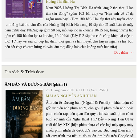
Hoàng Thị Bích Hà
Năm 2025 Hoàng Thị Bích Hà trình làng 2 tập thơ: “Hoa
tím sầu đông” (gồm 103 bài thơ) và “Hẹn anh về vĩ dạ
ngắm mưa bay” (Hơn 180 bài). Hai tập thơ này tuyển chọn
ra những bài thơ tâm đắc của Hoàng Thị Bích Hà trong 10 tập thơ đã xuất bản từ mấy
năm trước đây. Những tập gồm 50 bài, mỗi tập lọc ra khoảng 10-15 bài, trong những tập
gồm có 100 bài thơ lọc ra khoảng 15-20 bài. (Đây là 2 tập thơ cuối cùng khép lại việc in
thơ. Từ nay về sau tôi tiếp tục dành thời gian và tâm huyết cho truyện ngắn và tùy bút,
nếu bất chợt có cảm hứng thì vẫn làm thơ, đăng báo chứ không xuất bản nữa).
Đọc thêm
Tin sách & Trích đoạn
ÂM BẢN VÀ DƯƠNG BẢN (phần 1)
26 Tháng Sáu 2026
4:21 CH
(Xem: 2560)
MAI AN NGUYỄN ANH TUẤN
Âm bản & Dương bản (Négatif & Positif) – khái niệm có
gốc từ điện ảnh phim nhựa, còn gọi là phim điện ảnh hoặc
phim chiếu rạp, liên quan đến quy trình sản xuất phim có từ
buổi sơ sinh của Nghệ thuật Thứ Bảy - Nàng Tiên Út từ
cuối thế kỷ XIX (hiện phim nhựa và các loại máy quay máy
chiếu phim nhựa đã được đưa vào các Bảo tàng Điện ảnh),
cái quy trình mà nếu ai đó muốn tìm hiểu trên Google sẽ