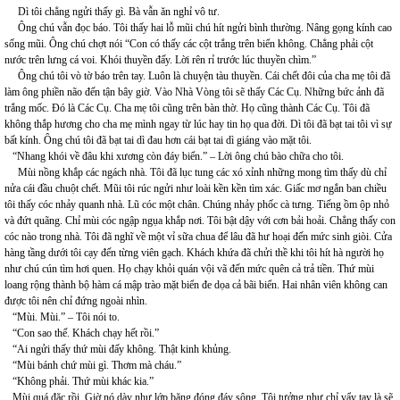
Dì tôi chẳng ngửi thấy gì. Bà vẫn ăn nghỉ vô tư.
Ông chú vẫn đọc báo. Tôi thấy hai lỗ mũi chú hít ngửi bình thường. Nâng gọng kính cao
sống mũi. Ông chú chợt nói “Con có thấy các cột trắng trên biển không. Chẳng phải cột
nước trên lưng cá voi. Khói thuyền đấy. Lời rên rỉ trước lúc thuyền chìm.”
Ông chú tôi vò tờ báo trên tay. Luôn là chuyện tàu thuyền. Cái chết đôi của cha mẹ tôi đã
làm ông phiền não đến tận bây giờ. Vào Nhà Vòng tôi sẽ thấy Các Cụ. Những bức ảnh đã
trắng mốc. Đó là Các Cụ. Cha mẹ tôi cũng trên bàn thờ. Họ cũng thành Các Cụ. Tôi đã
không thắp hương cho cha mẹ mình ngay từ lúc hay tin họ qua đời. Dì tôi đã bạt tai tôi vì sự
bất kính. Ông chú tôi đã bạt tai dì đau hơn cái bạt tai dì giáng vào mặt tôi.
“Nhang khói về đâu khi xương còn đáy biển.” – Lời ông chú bào chữa cho tôi.
Mùi nồng khắp các ngách nhà. Tôi đã lục tung các xó xỉnh những mong tìm thấy dù chỉ
nửa cái đầu chuột chết. Mũi tôi rúc ngửi như loài kền kền tìm xác. Giấc mơ ngắn ban chiều
tôi thấy cóc nhảy quanh nhà. Lũ cóc một chân. Chúng nhảy phốc cà tưng. Tiếng ồm ộp nhỏ
và đứt quãng. Chỉ mùi cóc ngập ngụa khắp nơi. Tôi bật dậy với cơn bải hoải. Chẳng thấy con
cóc nào trong nhà. Tôi đã nghĩ về một vỉ sữa chua để lâu đã hư hoại đến mức sinh giòi. Cửa
hàng tầng dưới tôi cạy đến từng viên gạch. Khách khứa đã chửi thề khi tôi hít hà người họ
như chú cún tìm hơi quen. Họ chạy khỏi quán vội vã đến mức quên cả trả tiền. Thứ mùi
loang rộng thành bộ hàm cá mập trào mặt biển đe dọa cả bãi biển. Hai nhân viên không can
được tôi nên chỉ đứng ngoài nhìn.
“Mùi. Mùi.” – Tôi nói to.
“Con sao thế. Khách chạy hết rồi.”
“Ai ngửi thấy thứ mùi đấy không. Thật kinh khủng.
“Mùi bánh chứ mùi gì. Thơm mà cháu.”
“Không phải. Thứ mùi khác kia.”
Mùi quá đặc rồi. Giờ nó dày như lớp băng đóng đáy sông. Tôi tưởng như chỉ vẩy tay là sẽ