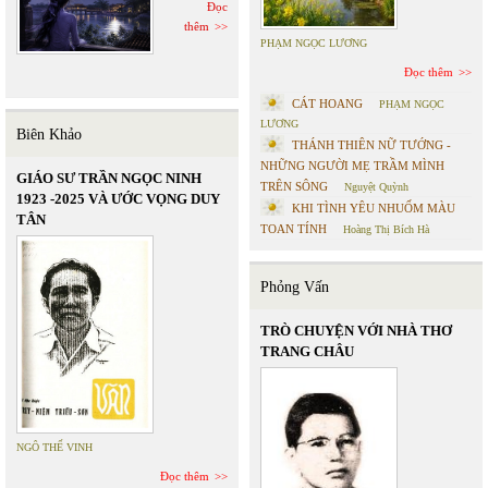
Đọc
thêm
PHẠM NGỌC LƯƠNG
Đọc thêm
CÁT HOANG
PHẠM NGỌC
LƯƠNG
Biên Khảo
THÁNH THIÊN NỮ TƯỚNG -
NHỮNG NGƯỜI MẸ TRẦM MÌNH
GIÁO SƯ TRẦN NGỌC NINH
TRÊN SÔNG
Nguyệt Quỳnh
1923 -2025 VÀ ƯỚC VỌNG DUY
KHI TÌNH YÊU NHUỐM MÀU
TÂN
TOAN TÍNH
Hoàng Thị Bích Hà
Phỏng Vấn
TRÒ CHUYỆN VỚI NHÀ THƠ
TRANG CHÂU
NGÔ THẾ VINH
Đọc thêm