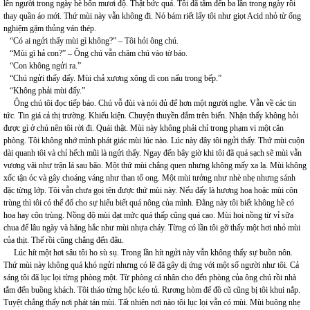
lên người trong ngày hè bốn mươi độ. Thật bức quá. Tôi đã tắm đến ba lần trong ngày rồi
thay quần áo mới. Thứ mùi này vẫn không đi. Nó bám riết lấy tôi như giọt Acid nhỏ từ ống
nghiệm gặm thủng ván thép.
“Có ai ngửi thấy mùi gì không?” – Tôi hỏi ông chú.
“Mùi gì hả con?” – Ông chú vẫn chăm chú vào tờ báo.
“Con không ngửi ra.”
“Chú ngửi thấy đấy. Mùi chả xương xông dì con nấu trong bếp.”
“Không phải mùi đấy.”
Ông chú tôi đọc tiếp báo. Chú vỗ đùi và nói đủ để hơn một người nghe. Vẫn về các tin
tức. Tin giá cả thị trường. Khiếu kiện. Chuyện thuyền đắm trên biển. Nhận thấy không hỏi
được gì ở chú nên tôi rời đi. Quái thật. Mùi này không phải chỉ trong phạm vi một căn
phòng. Tôi không nhớ mình phát giác mùi lúc nào. Lúc này đây tôi ngửi thấy. Thứ mùi cuộn
dài quanh tôi và chỉ hếch mũi là ngửi thấy. Ngay đến bây giờ khi tôi đã quá sạch sẽ mùi vẫn
vương vãi như trận lá sau bão. Một thứ mùi chẳng quen nhưng không mấy xa lạ. Mùi không
xốc tận óc và gây choáng váng như than tổ ong. Một mùi tưởng như nhè nhẹ nhưng sánh
đặc từng lớp. Tôi vẫn chưa gọi tên được thứ mùi này. Nếu đấy là hương hoa hoặc mùi côn
trùng thì tôi có thể đổ cho sự hiểu biết quá nông của mình. Đằng này tôi biết không hề có
hoa hay côn trùng. Nồng độ mùi đạt mức quá thấp cũng quá cao. Mùi hoi nồng từ vỉ sữa
chua để lâu ngày và hăng hắc như mùi nhựa cháy. Từng có lần tôi gỡ thấy một hơi nhỏ mùi
của thịt. Thế rồi cũng chẳng đến đâu.
Lúc hít một hơi sâu tôi ho sù sụ. Trong lần hít ngửi này vẫn không thấy sự buồn nôn.
Thứ mùi này không quá khó ngửi nhưng có lẽ đã gây dị ứng với một số người như tôi. Cả
sáng tôi đã lục lọi từng phòng một. Từ phòng cá nhân cho đến phòng của ông chú rồi nhà
tắm đến buồng khách. Tôi tháo từng hộc kéo tủ. Rương hòm để đồ cũ cũng bị tôi khui nắp.
Tuyệt chẳng thấy nơi phát tán mùi. Tất nhiên nơi nào tôi lục lọi vẫn có mùi. Mùi buông nhẹ