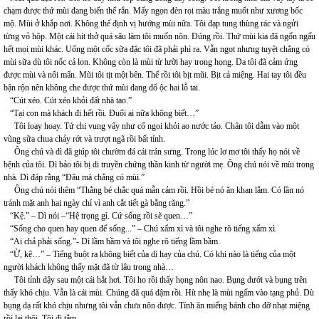
chạm được thứ mùi đang biến thể rắn. Mấy ngọn đèn rọi màu trắng muốt như xương bốc
mộ. Mùi ở khắp nơi. Không thể định vị hướng mùi nữa. Tôi đạp tung thùng rác và ngửi
từng vỏ hộp. Một cái hít thở quá sâu làm tôi muốn nôn. Đúng rồi. Thứ mùi kia đã ngốn ngấu
hết mọi mùi khác. Uống một cốc sữa đặc tôi đã phải phì ra. Vẫn ngọt nhưng tuyệt chẳng có
mùi sữa dù tôi nốc cả lon. Không còn là mùi từ lưỡi hay trong họng. Da tôi đã cảm ứng
được mùi và nổi mẩn. Mũi tôi tịt một bên. Thế rồi tôi bịt mũi. Bịt cả miệng. Hai tay tôi đều
bận rộn nên không che được thứ mùi đang đổ ộc hai lỗ tai.
“Cút xéo. Cút xéo khỏi đất nhà tao.”
“Tại con mà khách đi hết rồi. Đuổi ai nữa không biết…”
Tôi loay hoay. Tứ chi vung vẩy như cố ngoi khỏi ao nước tảo. Chân tôi dẫm vào một
vũng sữa chua chảy rớt và trượt ngã rồi bất tỉnh.
Ông chú và dì đã giúp tôi chườm đá cái trán sưng. Trong lúc lơ mơ tôi thấy họ nói về
bệnh của tôi. Dì bảo tôi bị di truyền chứng thần kinh từ người mẹ. Ông chú nói về mùi trong
nhà. Dì đáp rằng “Đâu mà chẳng có mùi.”
Ông chú nói thêm “Thằng bé chắc quá mẫn cảm rồi. Hồi bé nó ăn khan lắm. Có lần nó
tránh mặt anh hai ngày chỉ vì anh cắt tiết gà bằng răng.”
“Kệ.” – Dì nói –“Hệ trọng gì. Cứ sống rồi sẽ quen…”
“Sống cho quen hay quen để sống...” – Chú xẩm xì và tôi nghe rõ tiếng xẩm xì.
“Ai chả phải sống.”- Dì lầm bầm và tôi nghe rõ tiếng lầm bầm.
“Ừ, kệ…” – Tiếng buột ra không biết của dì hay của chú. Có khi nào là tiếng của một
người khách không thấy mặt đã từ lâu trong nhà…
Tôi tỉnh dậy sau một cái hắt hơi. Tôi ho rồi thấy họng nôn nao. Bụng dưới và bụng trên
thấy khó chịu. Vẫn là cái mùi. Chúng đã quá đậm rồi. Hít nhẹ là mùi ngấm vào tạng phủ. Dù
bụng dạ rất khó chịu nhưng tôi vẫn chưa nôn được. Tính ăn miếng bánh cho đỡ nhạt miệng
rồi lại thôi. Tôi đi tắm.