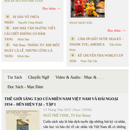
MAI AN NGUYỄN ANH TUẤN
Đọc thêm
DI SẢN VÔ THỪA
NHẬN
Nguyễn Công Khanh
PHAN NHẬT BẮC
KHI NHÀ VĂN NGỪNG VIẾT:
Đọc thêm
CÁI CHẾT KHÔNG CÓ ĐÁM
CÁM ƠN ĐẤT NƯỚC HOA KỲ -
TANG
Minh Hạo
THANK YOU, AMERICA
Trần Kiêm
Việt Nam- THÁNG TƯ: KHI MỘT
Đoàn
NGÀY LÀ LỄ, NHƯNG CŨNG LÀ
KỂ CHUYỆN FIFA WORLD CUP
TANG
Minh Hạo
2026
Phan Tấn Uẩn
Tin Sách
Chuyển Ngữ
Video & Audio : Nhạc & . . .
Đọc Sách - Mạn Đàm
THẾ GIỚI SÁNG TẠO CỦA MIỀN NAM VIỆT NAM VÀ HẢI NGOẠI
1954 – ĐẾN HIỆN TẠI – TẬP 1
13 Tháng Tám 2025
(Xem: 12056)
NGÔ THẾ VINH
,
TS Eric Henry
Cuốn sách này là bản dịch tuyển tập những bút ký cá nhân,
văn học và báo chí về các nhân vật Việt Nam đã có những