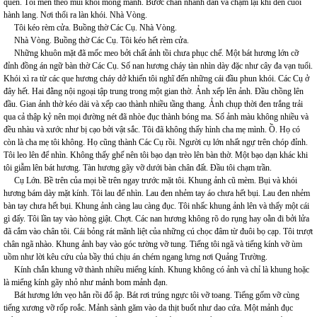
quen. Tôi men theo mùi khói mỏng mảnh. Bước chân nhanh dần và chậm lại khi đến cuối
hành lang. Nơi thổi ra làn khói. Nhà Vòng.
Tôi kéo rèm cửa. Buồng thờ Các Cụ. Nhà Vòng.
Nhà Vòng. Buồng thờ Các Cụ. Tôi kéo hết rèm cửa.
Những khuôn mặt đã mốc meo bởi chất ảnh tồi chưa phục chế. Một bát hương lớn cỡ
đỉnh đồng án ngữ bàn thờ Các Cụ. Số nan hương cháy tàn nhìn dày đặc như cây đa vạn tuổi.
Khói xì ra từ các que hương cháy dở khiến tôi nghĩ đến những cái đầu phun khói. Các Cụ ở
đây hết. Hai đằng nội ngoại tập trung trong một gian thờ. Ảnh xếp lên ảnh. Đầu chồng lên
đầu. Gian ảnh thờ kéo dài và xếp cao thành nhiều tầng thang. Ảnh chụp thời đen trắng trải
qua cả thập kỷ nên mọi đường nét đã nhòe đục thành bóng ma. Số ảnh màu không nhiều và
đều nhàu và xước như bị cạo bởi vật sắc. Tôi đã không thấy hình cha mẹ mình. Ồ. Họ có
còn là cha mẹ tôi không. Họ cũng thành Các Cụ rồi. Người cụ lớn nhất ngự trên chóp đỉnh.
Tôi leo lên để nhìn. Không thấy ghế nên tôi bạo dạn trèo lên bàn thờ. Một bạo dạn khác khi
tôi giẫm lên bát hương. Tàn hương gãy vỡ dưới bàn chân đất. Đầu tôi chạm trần.
Cụ Lớn. Bề trên của mọi bề trên ngay trước mặt tôi. Khung ảnh cũ mèm. Bụi và khói
hương bám dày mặt kính. Tôi lau để nhìn. Lau đen nhẻm tay áo chưa hết bụi. Lau đen nhẻm
bàn tay chưa hết bụi. Khung ảnh càng lau càng đục. Tôi nhấc khung ảnh lên và thấy một cái
gì đấy. Tôi lần tay vào hòng giật. Chợt. Các nan hương không rõ do rụng hay oằn đi bởi lửa
đã cắm vào chân tôi. Cái bỏng rát mãnh liệt của những cú chọc đâm từ đuôi bọ cạp. Tôi trượt
chân ngã nhào. Khung ảnh bay vào góc tường vỡ tung. Tiếng tôi ngã và tiếng kính vỡ ùm
uồm như lời kêu cứu của bầy thú chịu án chém ngang lưng nơi Quảng Trường.
Kính chắn khung vỡ thành nhiều miểng kính. Khung không có ảnh và chỉ là khung hoặc
là miểng kính gãy nhỏ như mảnh bom mảnh đạn.
Bát hương lớn vẹo hẳn rồi đổ ập. Bát rơi trúng ngực tôi vỡ toang. Tiếng gốm vỡ cùng
tiếng xương vỡ rốp roắc. Mảnh sành găm vào da thịt buốt như dao cứa. Một mảnh đục