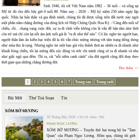
Sinh 1946, tôi rời Việt Nam năm 1982 – 36 tuổi – và sống tại
Mỹ từ đó cho đến bây giờ ở tuổi 80. Năm nay – 2026 – Mỹ kỷ niệm 250 năm ngày lập
quốc. Nhìn lại bản thân và gia đình mình, chúng tôi đã được sống trên đất nước này ngót
một phần năm chặng đường của dòng lịch sử Hiệp Chủng Quốc Hoa Kỳ. / Càng đến tuổi xế
chiều, rồi... chạng vạng cuộc đời, sự ra đi vĩnh viễn không còn là vấn đề bận tâm như thời
còn trẻ mà chỉ còn lại nỗi ám ảnh tuổi già là “ra đi như thế nào”. Có lúc nghe tin người bạn,
người thân làm ăn kiếm bạc triệu đô la tôi vẫn chúc mừng nhưng với tâm trạng dửng dưng
như mùa thu lá rụng. Nhưng nghe tin một bạn già vừa thảnh thơi an nhiên ra đi nhanh như
khuất bóng chiều, tôi lại mừng đến xúc động và ước chi mình cũng sẽ ra đi nhanh và nhẹ
như giấc ngủ qua đêm. Thì ra, cái “nỗi niềm canh cánh” của đời người cũng đổi thay theo
thời gian qua những chặng đường đời.
Đọc thêm
1
2
3
4
5
6
7
Trang sau
Trang cuối
Bài Mới
Thư Toà Soạn
Tin
XÓM BỜ MƯƠNG
30 Tháng Bảy 2026
1:56 CH
(Xem: 768)
PHẠM NGỌC LƯƠNG
XÓM BỜ MƯƠNG – Truyện thứ hai trong bộ ba "Tam
Quan" của Phạm Ngọc Lương. Hôm qua, chúng tôi giới