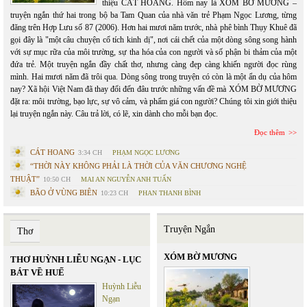
thiệu CÁT HOANG. Hôm nay là XÓM BỜ MƯƠNG –
truyện ngắn thứ hai trong bộ ba Tam Quan của nhà văn trẻ Phạm Ngọc Lương, từng
đăng trên Hợp Lưu số 87 (2006). Hơn hai mươi năm trước, nhà phê bình Thụy Khuê đã
gọi đây là "một câu chuyện cổ tích kinh dị", nơi cái chết của một dòng sông song hành
với sự mục rữa của môi trường, sự tha hóa của con người và số phận bi thảm của một
đứa trẻ. Một truyện ngắn đầy chất thơ, nhưng càng đẹp càng khiến người đọc rùng
mình. Hai mươi năm đã trôi qua. Dòng sông trong truyện có còn là một ẩn dụ của hôm
nay? Xã hội Việt Nam đã thay đổi đến đâu trước những vấn đề mà XÓM BỜ MƯƠNG
đặt ra: môi trường, bạo lực, sự vô cảm, và phẩm giá con người? Chúng tôi xin giới thiệu
lại truyện ngắn này. Câu trả lời, có lẽ, xin dành cho mỗi bạn đọc.
Đọc thêm
CÁT HOANG
3:34 CH
PHẠM NGỌC LƯƠNG
“THỜI NÀY KHÔNG PHẢI LÀ THỜI CỦA VĂN CHƯƠNG NGHỆ
THUẬT”
10:50 CH
MAI AN NGUYỄN ANH TUẤN
BÃO Ở VÙNG BIÊN
10:23 CH
PHAN THANH BÌNH
Truyện Ngắn
Thơ
XÓM BỜ MƯƠNG
THƠ HUỲNH LIỄU NGẠN - LỤC
BÁT VỀ HUẾ
Huỳnh Liễu
Ngạn