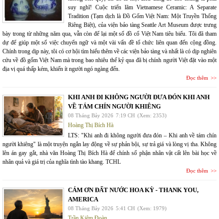
suy nghĩ! Cuộc triển lãm Vietnamese Ceramic: A Separate
Tradition (Tạm dịch là Đồ Gốm Việt Nam: Một Truyền Thống
Riêng Biệt), của viện bảo tàng Seattle Art Museum được trưng
bày trong từ những năm qua, vẫn còn để lại một số đồ cổ Việt Nam tiêu biểu. Tôi đã tham
dự để giúp một số việc chuyển ngữ và một vài vấn đề tổ chức liên quan đến cộng đồng.
Chính trong dịp này, tôi có cơ hội tìm hiểu thêm về các viện bảo tàng và nhất là có dịp nghiên
cứu về đồ gốm Việt Nam mà trong bao nhiêu thế kỷ qua đã bị chính người Việt đặt vào một
địa vị quá thấp kém, khiến ít người ngó ngàng đến.
Đọc thêm
KHI ANH ĐI KHÔNG NGƯỜI ĐƯA ĐÓN KHI ANH
VỀ TÁM CHÍN NGƯỜI KHIÊNG
08 Tháng Bảy 2026
7:19 CH
(Xem: 2353)
Hoàng Thị Bích Hà
LTS: "Khi anh đi không người đưa đón – Khi anh về tám chín
người khiêng" là một truyện ngắn lay động về sự phản bội, sự trả giá và lòng vị tha. Không
lên án gay gắt, nhà văn Hoàng Thị Bích Hà để chính số phận nhân vật cất lên bài học về
nhân quả và giá trị của nghĩa tình tào khang. TCHL
Đọc thêm
CÁM ƠN ĐẤT NƯỚC HOA KỲ - THANK YOU,
AMERICA
08 Tháng Bảy 2026
5:41 CH
(Xem: 1979)
Trần Kiêm Đoàn