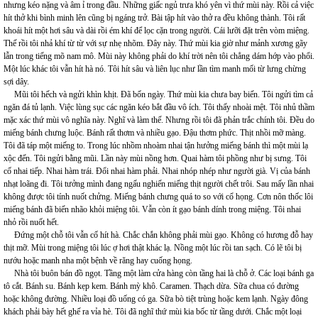
nhưng kéo nặng và âm ỉ trong đầu. Những giấc ngủ trưa khó yên vì thứ mùi này. Rồi cả việc
hít thở khi bình minh lên cũng bị ngáng trở. Bài tập hít vào thở ra đều không thành. Tôi rất
khoái hít một hơi sâu và dài rồi ém khí để lọc cặn trong người. Cái lưỡi đặt trên vòm miệng.
Thế rồi tôi nhả khí từ từ với sự nhẹ nhõm. Đây này. Thứ mùi kia giờ như mảnh xương gãy
lẫn trong tiếng mõ nam mô. Mùi này không phải do khí trời nên tôi chẳng dám hớp vào phổi.
Một lúc khác tôi vẫn hít hà nó. Tôi hít sâu và liên lục như lần tìm manh mối từ lưng chừng
sợi dây.
Mũi tôi hếch và ngửi khìn khịt. Đã bốn ngày. Thứ mùi kia chưa bay biến. Tôi ngửi tìm cả
ngăn đá tủ lạnh. Việc lùng sục các ngăn kéo bắt đầu vô ích. Tôi thấy nhoài mệt. Tôi nhủ thầm
mặc xác thứ mùi vô nghĩa này. Nghĩ và làm thế. Nhưng rồi tôi đã phản trắc chính tôi. Đều do
miếng bánh chưng luộc. Bánh rất thơm và nhiều gạo. Đậu thơm phức. Thịt nhồi mỡ màng.
Tôi đã táp một miếng to. Trong lúc nhồm nhoàm nhai tận hưởng miếng bánh thì một mùi lạ
xộc đến. Tôi ngửi bằng mũi. Lần này mùi nồng hơn. Quai hàm tôi phồng như bị sưng. Tôi
cố nhai tiếp. Nhai hàm trái. Đổi nhai hàm phải. Nhai nhóp nhép như người già. Vị của bánh
nhạt loãng đi. Tôi tưởng mình đang ngấu nghiến miếng thịt người chết trôi. Sau mấy lần nhai
không được tôi tính nuốt chửng. Miếng bánh chưng quá to so với cổ họng. Cơn nôn thốc lôi
miếng bánh đã biến nhão khỏi miệng tôi. Vẫn còn ít gạo bánh dính trong miệng. Tôi nhai
nhỏ rồi nuốt hết.
Đứng một chỗ tôi vẫn cố hít hà. Chắc chắn không phải mùi gạo. Không có hương đỗ hay
thịt mỡ. Mùi trong miệng tôi lúc ợ hơi thật khác lạ. Nồng một lúc rồi tan sạch. Có lẽ tôi bị
nướu hoặc manh nha một bệnh về răng hay cuống họng.
Nhà tôi buôn bán đồ ngọt. Tầng một làm cửa hàng còn tầng hai là chỗ ở. Các loại bánh ga
tô cắt. Bánh su. Bánh kẹp kem. Bánh mỳ khô. Caramen. Thạch dừa. Sữa chua có đường
hoặc không đường. Nhiều loại đồ uống có ga. Sữa bò tiệt trùng hoặc kem lạnh. Ngày đông
khách phải bày hết ghế ra vỉa hè. Tôi đã nghĩ thứ mùi kia bốc từ tầng dưới. Chắc một loại