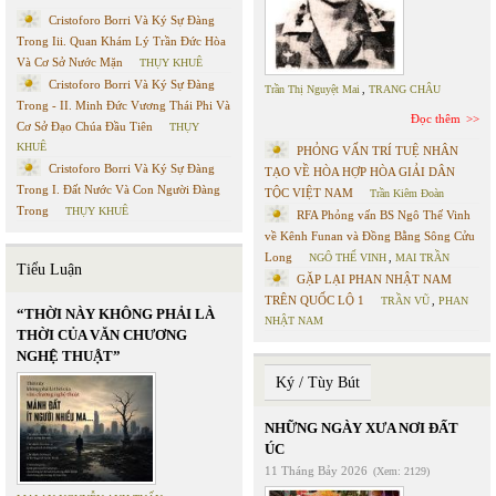
Cristoforo Borri Và Ký Sự Đàng
Trong Iii. Quan Khám Lý Trần Đức Hòa
Và Cơ Sở Nước Mặn
THỤY KHUÊ
Cristoforo Borri Và Ký Sự Đàng
Trần Thị Nguyệt Mai
,
TRANG CHÂU
Trong - II. Minh Đức Vương Thái Phi Và
Đọc thêm
Cơ Sở Đạo Chúa Đầu Tiên
THỤY
KHUÊ
PHỎNG VẤN TRÍ TUỆ NHÂN
Cristoforo Borri Và Ký Sự Đàng
TẠO VỀ HÒA HỢP HÒA GIẢI DÂN
Trong I. Đất Nước Và Con Người Đàng
TỘC VIỆT NAM
Trần Kiêm Đoàn
Trong
THỤY KHUÊ
RFA Phỏng vấn BS Ngô Thế Vinh
về Kênh Funan và Đồng Bằng Sông Cửu
Long
NGÔ THẾ VINH
,
MAI TRẦN
Tiểu Luận
GẶP LẠI PHAN NHẬT NAM
TRÊN QUỐC LỘ 1
TRẦN VŨ
,
PHAN
“THỜI NÀY KHÔNG PHẢI LÀ
NHẬT NAM
THỜI CỦA VĂN CHƯƠNG
NGHỆ THUẬT”
Ký / Tùy Bút
NHỮNG NGÀY XƯA NƠI ĐẤT
ÚC
11 Tháng Bảy 2026
(Xem: 2129)