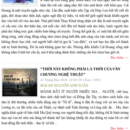
lẽ nằm lại trên trang giấy nhiều năm, rồi một ngày nào đó bỗng
hiện lên với sức nặng như thể vừa mới được viết hôm qua. Cát
Hoang là một truyện ngắn như vậy. Lần đầu xuất hiện trên Tạp chí Hợp Lưu bởi lối viết tối
giản, đứt đoạn như điện ảnh, ngôn ngữ đầy ký hiệu, và một thế giới nghệ thuật khiến người
đọc vừa bối rối vừa ám ảnh. Nhà phê bình Thụy Khuê từng nhận xét đây là một truyện ngắn
có cấu trúc của thơ hiện đại, nơi mỗi câu chữ đều trở thành một ám hiệu, buộc người đọc
phải đọc bằng trực giác nhiều hơn bằng cốt truyện. Trong thế giới ấy, có một bãi đất nổi giữa
dòng sông, một cộng đồng sống như chưa từng biết đến ánh sáng của văn minh, nơi trẻ em
không được học chữ, nơi người biết chữ bị gọi là "con điên", và nơi bạo lực dần trở thành
trật tự bình thường. Đó là một không gian hư cấu. Nhưng điều khiến Cát Hoang sống mãi
không nằm ở tính hư cấu ấy, mà ở khả năng đánh thức những câu hỏi chưa bao giờ cũ:
Đọc thêm
“THỜI NÀY KHÔNG PHẢI LÀ THỜI CỦA VĂN
CHƯƠNG NGHỆ THUẬT”
22 Tháng Bảy 2026
10:50 CH
(Xem: 1395)
MAI AN NGUYỄN ANH TUẤN
MẢNH ĐẤT ÍT NGƯỜI NHIỀU MA… NGƯỜI, viết hoa,
theo tính chất triết học cả Đông lẫn Tây, và theo cách hiểu của
tâm lý đời thường nhiều biến động này là “Tử tế”, đang ít dần đi cùng với sự teo tóp của
Lương tri, sự lẩn trốn của cái Thiện, sự đánh mất Tình thương và Lòng trắc ẩn… Ma, theo
nghĩa khái quát về bản chất Ma Quỷ trong con người đang trỗi dậy, không chỉ là hình tượng
dọa nạt con trẻ nữa mà đang trở thành thế lực khủng khiếp đe dọa thống trị toàn bộ cơ chế
hoạt động lẫn tinh thần – đạo lý xã hội…
Đọc thêm