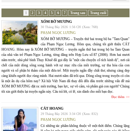
1
2
3
4
5
6
7
Trang sau
Trang cuối
XÓM BỜ MƯƠNG
30 Tháng Bảy 2026
1:56 CH
(Xem: 768)
PHẠM NGỌC LƯƠNG
XÓM BỜ MƯƠNG – Truyện thứ hai trong bộ ba "Tam Quan"
của Phạm Ngọc Lương. Hôm qua, chúng tôi giới thiệu CÁT
HOANG. Hôm nay là XÓM BỜ MƯƠNG – truyện ngắn thứ hai trong bộ ba Tam Quan
của nhà văn trẻ Phạm Ngọc Lương, từng đăng trên Hợp Lưu số 87 (2006). Hơn hai mươi
năm trước, nhà phê bình Thụy Khuê đã gọi đây là "một câu chuyện cổ tích kinh dị", nơi cái
chết của một dòng sông song hành với sự mục rữa của môi trường, sự tha hóa của con
người và số phận bi thảm của một đứa trẻ. Một truyện ngắn đầy chất thơ, nhưng càng đẹp
càng khiến người đọc rùng mình. Hai mươi năm đã trôi qua. Dòng sông trong truyện có còn
là một ẩn dụ của hôm nay? Xã hội Việt Nam đã thay đổi đến đâu trước những vấn đề mà
XÓM BỜ MƯƠNG đặt ra: môi trường, bạo lực, sự vô cảm, và phẩm giá con người? Chúng
tôi xin giới thiệu lại truyện ngắn này. Câu trả lời, có lẽ, xin dành cho mỗi bạn đọc.
Đọc thêm
CÁT HOANG
29 Tháng Bảy 2026
3:34 CH
(Xem: 832)
PHẠM NGỌC LƯƠNG
Có những tác phẩm không thuộc về một thời điểm. Chúng lặng