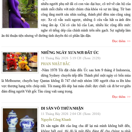
nhiều người phụ nữ đã có con vào đại học, cô trở về căn hộ của
mình mỗi chiều với một chùm chìa khóa và sự im lặng. Từ ban
công tầng mười sáu nhìn xuống, thành phố đêm nào cũng sáng
rực. Xe cộ vẫn xuôi ngược, những ô cửa vẫn hắt ra ánh đèn
vàng ấm áp. Chỉ có căn hộ của Lan, nhiều lúc rộng đến mức
nghe rõ tiếng dép của chính mình trên nền gạch. Sự nghiệp làm
ăn thì thuận tiện nhưng về đường tình duyên thì có phần lận đận.
Đọc thêm
NHỮNG NGÀY XƯA NƠI ĐẤT ÚC
11 Tháng Bảy 2026
5:19 CH
(Xem: 2129)
PHAN NHẬT BẮC
-Năm 1978 Tôi đặt chân đến Úc sau hơn 9 tháng ở Indonesia,
dừng Sydney chuyển tiếp đến Thành phố một ngày có bốn mùa
là Melbourne, chuyến bay Qantas khổng lồ 747 chở một nhóm 100 người chia ra lên khu
vực thượng hạng trên chóp mũi. Tôi mang đôi dép hai màu chiếc đực chiếc cái đi bơ vơ giữa
đám đông người Việt gốc Tàu cùng vali sang trọng.
Đọc thêm
DI SẢN VÔ THỪA NHẬN
11 Tháng Bảy 2026
2:04 CH
(Xem: 2016)
Nguyễn Công Khanh
Di sản ngàn đời của ông cha để lại mà mình không biết đến,
không biết quý, thì đó là một điều đáng để cho chúng ta phải