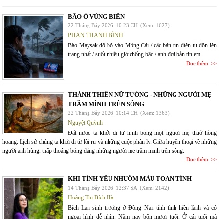
BÃO Ở VÙNG BIÊN
22 Tháng Bảy 2026
10:23 CH
(Xem: 1627)
PHAN THANH BÌNH
Bão Maysak đổ bộ vào Móng Cái / các bản tin điện tử dồn lên
trang nhất / suốt nhiều giờ chống bão / anh đợi bản tin em
Đọc thêm
THÁNH THIÊN NỮ TƯỚNG - NHỮNG NGƯỜI MẸ
TRẦM MÌNH TRÊN SÔNG
22 Tháng Bảy 2026
10:14 CH
(Xem: 1363)
Nguyệt Quỳnh
Đất nước ta khởi đi từ hình bóng một người mẹ thuở hồng
hoang. Lịch sử chúng ta khởi đi từ lời ru và những cuộc phân ly. Giữa huyền thoại về những
người anh hùng, thấp thoáng bóng dáng những người mẹ trầm mình trên sông.
Đọc thêm
KHI TÌNH YÊU NHUỐM MÀU TOAN TÍNH
14 Tháng Bảy 2026
12:37 SA
(Xem: 2142)
Hoàng Thị Bích Hà
Bích Lan sinh trưởng ở Đồng Nai, tính tình hiền lành và có
ngoại hình dễ nhìn. Năm nay bốn mươi tuổi. Ở cái tuổi mà