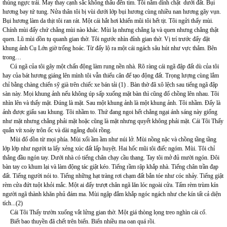
thủng ngực trái. May thay cạnh sắc không thấu đến tim. Tôi nằm dính chặt dưới đất. Bụi
hương bay tứ tung. Nửa thân tôi bị vùi dưới lớp bụi hương cùng nhiều nan hương gãy vụn.
Bụi hương làm da thịt tôi ran rát. Một cái hắt hơi khiến mũi tôi hết tịt. Tôi ngửi thấy mùi.
Chính mùi đấy chứ chẳng mùi nào khác. Mùi lạ nhưng chẳng lạ và quen nhưng chẳng thật
quen. Lũ mùi dồn tụ quanh gian thờ. Tôi ngước nhìn đỉnh gian thờ. Vị trí trước đấy đặt
khung ảnh Cụ Lớn giờ trống hoác. Từ đấy lộ ra một cái ngách sâu hút như vực thẳm. Bên
trong…
Cú ngã của tôi gây một chấn động làm rung nền nhà. Rõ ràng cái ngã đập đất dù của tôi
hay của bát hương giáng lên mình tôi vẫn thiếu cân để tạo động đất. Trọng lượng cùng lắm
chỉ bằng chàng chiến sỹ già trên chiếc xe bán tải (1) . Bàn thờ đã xô lệch sau tiếng ngã đập
sàn này. Mọi khung ảnh nếu không úp sấp xuống mặt bàn thì cũng đổ chồng lên nhau. Tôi
nhìn lên và thấy mặt. Đúng là mặt. Sau một khung ảnh là một khung ảnh. Tôi nhầm. Đấy là
ảnh được giấu sau khung. Tôi nhầm to. Thứ đang ngoi hết chẳng ngại ánh sáng này giống
như mặt nhưng chẳng phải mặt hoặc cũng là mặt nhưng quyết không phải mặt. Cái Tôi Thấy
quắn vít xoáy trôn ốc và dài ngẵng đuôi rồng.
Mùi đổ dồn từ mọi phía. Mùi xối ầm ầm như núi lở. Mùi nồng nặc và chồng tầng tầng
lớp lớp như người ta lấy xẻng xúc đất lấp huyệt. Hai hốc mũi tôi điếc ngóm. Mùi. Tôi chỉ
thẳng đầu ngón tay. Dưới nhà có tiếng chân chạy cầu thang. Tay tôi mở đủ mười ngón. Đôi
bàn tay co khum lại và làm động tác giật kéo. Tiếng rầm rập khắp nhà. Tiếng chân trần đạp
đất. Tiếng người nói to. Tiếng những hạt tràng rơi chạm đất bắn tóe như cóc nhảy. Tiếng giật
rèm cửa đứt tuột khỏi mắc. Một ai đấy trượt chân ngã lăn lóc ngoài cửa. Tấm rèm trùm kín
người ngã thành khăn phủ đám ma. Mùi ngập đắm khắp ngóc ngách như che kín tất cả diện
tích...(2)
Cái Tôi Thấy trườn xuống vắt lửng gian thờ. Một giá thòng lọng treo nghìn cái cổ.
Biết bao thuyền đã chết trên biển. Biển nhiều ma oan quá rồi.