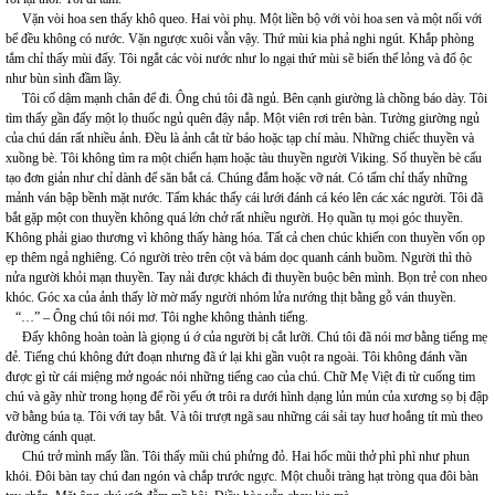
Vặn vòi hoa sen thấy khô queo. Hai vòi phụ. Một liền bộ với vòi hoa sen và một nối với
bể đều không có nước. Vặn ngược xuôi vẫn vậy. Thứ mùi kia phả nghi ngút. Khắp phòng
tắm chỉ thấy mùi đấy. Tôi ngắt các vòi nước như lo ngại thứ mùi sẽ biến thể lỏng và đổ ộc
như bùn sình đầm lầy.
Tôi cố dậm mạnh chân để đi. Ông chú tôi đã ngủ. Bên cạnh giường là chồng báo dày. Tôi
tìm thấy gần đấy một lọ thuốc ngủ quên đậy nắp. Một viên rơi trên bàn. Tường giường ngủ
của chú dán rất nhiều ảnh. Đều là ảnh cắt từ báo hoặc tạp chí màu. Những chiếc thuyền và
xuồng bè. Tôi không tìm ra một chiến hạm hoặc tàu thuyền người Viking. Số thuyền bè cấu
tạo đơn giản như chỉ dành để săn bắt cá. Chúng đắm hoặc vỡ nát. Có tấm chỉ thấy những
mảnh ván bập bềnh mặt nước. Tấm khác thấy cái lưới đánh cá kéo lên các xác người. Tôi đã
bắt gặp một con thuyền không quá lớn chở rất nhiều người. Họ quần tụ mọi góc thuyền.
Không phải giao thương vì không thấy hàng hóa. Tất cả chen chúc khiến con thuyền vốn ọp
ẹp thêm ngả nghiêng. Có người trèo trên cột và bám dọc quanh cánh buồm. Người thì thò
nửa người khỏi mạn thuyền. Tay nải được khách đi thuyền buộc bên mình. Bọn trẻ con nheo
khóc. Góc xa của ảnh thấy lờ mờ mấy người nhóm lửa nướng thịt bằng gỗ ván thuyền.
“…” – Ông chú tôi nói mơ. Tôi nghe không thành tiếng.
Đấy không hoàn toàn là giọng ú ớ của người bị cắt lưỡi. Chú tôi đã nói mơ bằng tiếng mẹ
đẻ. Tiếng chú không đứt đoạn nhưng đã ứ lại khi gần vuột ra ngoài. Tôi không đánh vần
được gì từ cái miệng mở ngoác nói những tiếng cao của chú. Chữ Mẹ Việt đi từ cuống tim
chú và gãy nhừ trong họng để rồi yếu ớt trôi ra dưới hình dạng lủn mủn của xương sọ bị đập
vỡ bằng búa tạ. Tôi với tay bắt. Và tôi trượt ngã sau những cái sải tay huơ hoắng tít mù theo
đường cánh quạt.
Chú trở mình mấy lần. Tôi thấy mũi chú phửng đỏ. Hai hốc mũi thở phì phì như phun
khói. Đôi bàn tay chú đan ngón và chắp trước ngực. Một chuỗi tràng hạt tròng qua đôi bàn