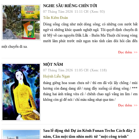
NGHE SẦU RIÊNG CHÍN TỚI
07 Tháng Tám 2026
11:11 CH
(Xem: 93)
Trần Kiêm Đoàn
Dòng sống cũng như một dòng sông; có những con nước bất
ngờ và những khúc quanh nghiệt ngã. Tôi quyết định chuyến đi
từ Mỹ về cao nguyên Đắk Lắk - Buôn Ma Thuột chỉ trong vòng
mười lăm phút trước một ngọn trào tỉnh cảm đòi hỏi cần đến
một chuyến đi xa.
Đọc thêm
MỘT NĂM
07 Tháng Tám 2026
11:05 CH
(Xem: 118)
Huỳnh Liễu Ngạn
tháng giêng hoa xoan chưa nở / thì em đã vội lấy chồng / mùi
hương còn đang dang dở / rụng đầy xuống cả dòng sông / ***
tháng hai ánh trăng vừa cũ / chênh chao ngõ vắng im lìm / em
không còn gì để nói / chỉ màu nắng nhạt qua tim /
Đọc thêm
Sau lễ động thổ Dự án Kênh Funan Techo Cách đây 2
năm, Cần một tầm nhìn mới: từ "một công trình"