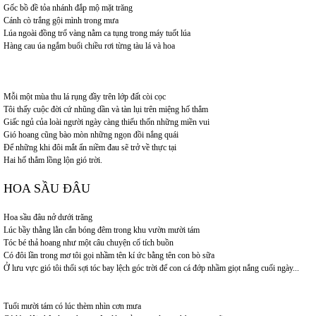
Gốc bồ đề tỏa nhánh đắp mộ mặt trăng
Cánh cò trắng gội mình trong mưa
Lúa ngoài đồng trổ vàng nằm ca tụng trong máy tuốt lúa
Hàng cau úa ngắm buổi chiều rơi từng tàu lá và hoa
Mỗi một mùa thu lá rụng đầy trên lớp đất còi cọc
Tôi thấy cuộc đời cứ nhũng dần và tàn lụi trên miệng hố thẳm
Giấc ngủ của loài người ngày càng thiếu thốn những miền vui
Gió hoang cũng bào mòn những ngọn đồi nắng quái
Để những khi đôi mắt ẩn niềm đau sẽ trở về thực tại
Hai hố thẳm lồng lộn gió trời.
HOA SẦU ĐÂU
Hoa sầu đâu nở dưới trăng
Lúc bầy thằng lằn cắn bóng đêm trong khu vườn mười tám
Tóc bé thả hoang như một câu chuyện cổ tích buồn
Có đôi lần trong mơ tôi gọi nhầm tên kí ức bằng tên con bò sữa
Ở lưu vực gió tôi thổi sợi tóc bay lệch góc trời để con cá đớp nhầm giọt nắng cuối ngày...
Tuổi mười tám có lúc thèm nhìn cơn mưa