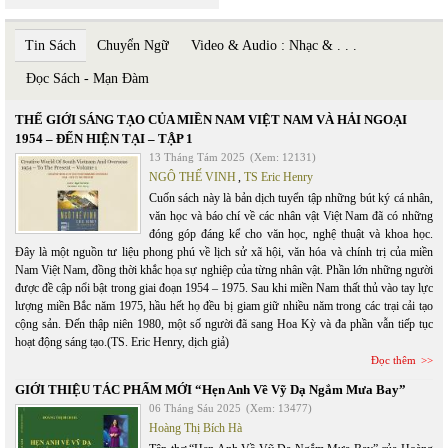
Tin Sách
Chuyển Ngữ
Video & Audio : Nhạc & . . .
Đọc Sách - Mạn Đàm
THẾ GIỚI SÁNG TẠO CỦA MIỀN NAM VIỆT NAM VÀ HẢI NGOẠI
1954 – ĐẾN HIỆN TẠI – TẬP 1
13 Tháng Tám 2025
(Xem: 12131)
NGÔ THẾ VINH
,
TS Eric Henry
Cuốn sách này là bản dịch tuyển tập những bút ký cá nhân,
văn học và báo chí về các nhân vật Việt Nam đã có những
đóng góp đáng kể cho văn học, nghệ thuật và khoa học.
Đây là một nguồn tư liệu phong phú về lịch sử xã hội, văn hóa và chính trị của miền
Nam Việt Nam, đồng thời khắc họa sự nghiệp của từng nhân vật. Phần lớn những người
được đề cập nổi bật trong giai đoạn 1954 – 1975. Sau khi miền Nam thất thủ vào tay lực
lượng miền Bắc năm 1975, hầu hết họ đều bị giam giữ nhiều năm trong các trại cải tạo
cộng sản. Đến thập niên 1980, một số người đã sang Hoa Kỳ và đa phần vẫn tiếp tục
hoạt động sáng tạo.(TS. Eric Henry, dịch giả)
Đọc thêm
GIỚI THIỆU TÁC PHẨM MỚI “Hẹn Anh Về Vỹ Dạ Ngắm Mưa Bay”
06 Tháng Sáu 2025
(Xem: 13477)
Hoàng Thị Bích Hà