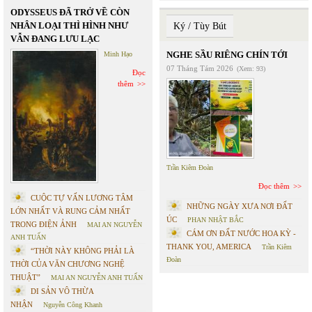
ODYSSEUS ĐÃ TRỞ VỀ CÒN
NHÂN LOẠI THÌ HÌNH NHƯ
Ký / Tùy Bút
VẪN ĐANG LƯU LẠC
NGHE SẦU RIÊNG CHÍN TỚI
Minh Hạo
07 Tháng Tám 2026
(Xem: 93)
Đọc
thêm
Trần Kiêm Đoàn
Đọc thêm
CUỘC TỰ VẤN LƯƠNG TÂM
NHỮNG NGÀY XƯA NƠI ĐẤT
LỚN NHẤT VÀ RUNG CẢM NHẤT
ÚC
PHAN NHẬT BẮC
TRONG ĐIỆN ẢNH
MAI AN NGUYỄN
CÁM ƠN ĐẤT NƯỚC HOA KỲ -
ANH TUẤN
THANK YOU, AMERICA
Trần Kiêm
“THỜI NÀY KHÔNG PHẢI LÀ
Đoàn
THỜI CỦA VĂN CHƯƠNG NGHỆ
THUẬT”
MAI AN NGUYỄN ANH TUẤN
DI SẢN VÔ THỪA
NHẬN
Nguyễn Công Khanh