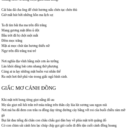
Cái bàu đá cha ông để chút hương nấu chén tạc chén thù
Giờ mất hút bởi những hồn ma lịch sự.
Ta đi tìm bãi tha ma trên đồi trăng
Mang gương mặt đêm ủ dột
Bầu trời đã bị chột một mắt
Đêm mọc trăng
Mặt ai mọc chút tàn hương thiếu nữ
Ngự trên đồi trăng trai trẻ
Nơi nghĩa địa vĩnh hằng một cơn ảo tưởng
Làn khói dâng bát cơm nhang thờ phượng
Cúng ai ta lạy những mặt buồn vui nhân thế
Ru một hơi thở phả vào trong giấc ngủ bình sinh.
GIẤC MƠ CÁNH ĐỒNG
Khi mặt trời bong từng giọt nắng đỏ au
Mẹ tảo giọt mồ hôi trăn trở mùa trăng trên thân cây lúa lút sương sau ngọn núi
Nơi mà ba đã đem con trâu ra đồng dạy từng đường cày bằng vết roi của buổi chiều rám mỡ
gà
Bụi lát đau tiếng đá chân con châu chấu gọi đàn bay về phía mặt trời quặng đỏ
Có con chim sải cánh lưu lạc chúp chíp gọi gió cuốn đi đến tận cuối cánh đồng hoang