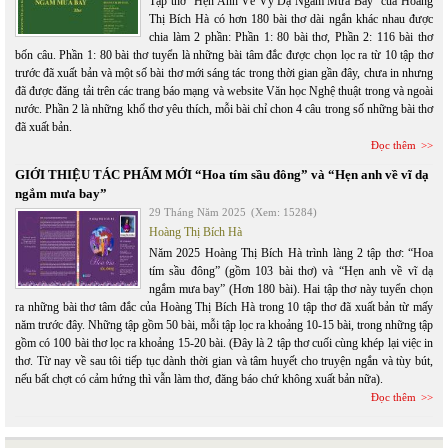
Tập thơ “Hẹn Anh Về Vỹ Dạ Ngắm Mưa Bay” của Hoàng
Thị Bích Hà có hơn 180 bài thơ dài ngắn khác nhau được
chia làm 2 phần: Phần 1: 80 bài thơ, Phần 2: 116 bài thơ
bốn câu. Phần 1: 80 bài thơ tuyển là những bài tâm đắc được chọn lọc ra từ 10 tập thơ
trước đã xuất bản và một số bài thơ mới sáng tác trong thời gian gần đây, chưa in nhưng
đã được đăng tải trên các trang báo mạng và website Văn học Nghệ thuật trong và ngoài
nước. Phần 2 là những khổ thơ yêu thích, mỗi bài chỉ chon 4 câu trong số những bài thơ
đã xuất bản.
Đọc thêm
GIỚI THIỆU TÁC PHẨM MỚI “Hoa tím sầu đông” và “Hẹn anh về vĩ dạ
ngắm mưa bay”
29 Tháng Năm 2025
(Xem: 15284)
Hoàng Thị Bích Hà
Năm 2025 Hoàng Thị Bích Hà trình làng 2 tập thơ: “Hoa
tím sầu đông” (gồm 103 bài thơ) và “Hẹn anh về vĩ dạ
ngắm mưa bay” (Hơn 180 bài). Hai tập thơ này tuyển chọn
ra những bài thơ tâm đắc của Hoàng Thị Bích Hà trong 10 tập thơ đã xuất bản từ mấy
năm trước đây. Những tập gồm 50 bài, mỗi tập lọc ra khoảng 10-15 bài, trong những tập
gồm có 100 bài thơ lọc ra khoảng 15-20 bài. (Đây là 2 tập thơ cuối cùng khép lại việc in
thơ. Từ nay về sau tôi tiếp tục dành thời gian và tâm huyết cho truyện ngắn và tùy bút,
nếu bất chợt có cảm hứng thì vẫn làm thơ, đăng báo chứ không xuất bản nữa).
Đọc thêm