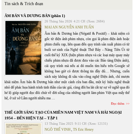
Tin sách & Trích đoạn
ÂM BẢN VÀ DƯƠNG BẢN (phần 1)
26 Tháng Sáu 2026
4:21 CH
(Xem: 2684)
MAI AN NGUYỄN ANH TUẤN
Âm bản & Dương bản (Négatif & Positif) – khái niệm có
gốc từ điện ảnh phim nhựa, còn gọi là phim điện ảnh hoặc
phim chiếu rạp, liên quan đến quy trình sản xuất phim có từ
buổi sơ sinh của Nghệ thuật Thứ Bảy - Nàng Tiên Út từ
cuối thế kỷ XIX (hiện phim nhựa và các loại máy quay máy
chiếu phim nhựa đã được đưa vào các Bảo tàng Điện ảnh),
cái quy trình mà nếu ai đó muốn tìm hiểu trên Google sẽ
không bao giờ có được thông tin đầy đủ… Nhưng, cuốn
sách này không đi sâu vào công nghệ Điện ảnh, chỉ mượn
khái niệm Âm bản & Dương bản như một cánh cửa ban đầu, một ký hiệu nghệ thuật
nhỏ để phác họa hành trình tinh thần của tác giả, cùng đôi ba lát cắt tự sự về nghề qua đó
hé lộ giúp người đọc đôi chút về đời sống của những người làm phim Việt qua mấy thế
hệ, ở xứ sở Lắm người nhiều ma …
Đọc thêm
THẾ GIỚI SÁNG TẠO CỦA MIỀN NAM VIỆT NAM VÀ HẢI NGOẠI
1954 – ĐẾN HIỆN TẠI – TẬP 1
13 Tháng Tám 2025
9:11 CH
(Xem: 12131)
NGÔ THẾ VINH
,
TS Eric Henry