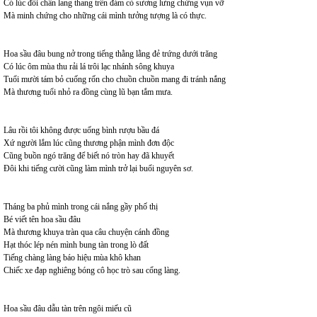
Có lúc đôi chân lang thang trên đám cỏ sương lưng chừng vụn vỡ
Mà minh chứng cho những cái mình tưởng tượng là có thực.
Hoa sầu đâu bung nở trong tiếng thằng lằng đẻ trứng dưới trăng
Có lúc ôm mùa thu rải lá trôi lạc nhánh sông khuya
Tuổi mười tám bỏ cuống rốn cho chuồn chuồn mang đi tránh nắng
Mà thương tuổi nhỏ ra đồng cùng lũ bạn tắm mưa.
Lâu rồi tôi không được uống bình rượu bầu đá
Xứ người lắm lúc cũng thương phận mình đơn độc
Cũng buồn ngó trăng để biết nó tròn hay đã khuyết
Đôi khi tiếng cười cũng làm mình trở lại buổi nguyên sơ.
Tháng ba phủ mình trong cái nắng gầy phố thị
Bé viết tên hoa sầu đâu
Mà thương khuya tràn qua câu chuyện cánh đồng
Hạt thóc lép nén mình bung tàn trong lò đất
Tiếng chàng làng báo hiệu mùa khô khan
Chiếc xe đạp nghiêng bóng cô học trò sau cổng làng.
Hoa sầu đâu dẫu tàn trên ngôi miếu cũ