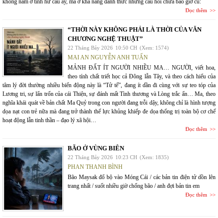
không nằm ở tính hư cấu ấy, mà ở khả năng đánh thức những câu hỏi chưa bao giờ cũ:
Đọc thêm
“THỜI NÀY KHÔNG PHẢI LÀ THỜI CỦA VĂN
CHƯƠNG NGHỆ THUẬT”
22 Tháng Bảy 2026
10:50 CH
(Xem: 1574)
MAI AN NGUYỄN ANH TUẤN
MẢNH ĐẤT ÍT NGƯỜI NHIỀU MA… NGƯỜI, viết hoa,
theo tính chất triết học cả Đông lẫn Tây, và theo cách hiểu của
tâm lý đời thường nhiều biến động này là “Tử tế”, đang ít dần đi cùng với sự teo tóp của
Lương tri, sự lẩn trốn của cái Thiện, sự đánh mất Tình thương và Lòng trắc ẩn… Ma, theo
nghĩa khái quát về bản chất Ma Quỷ trong con người đang trỗi dậy, không chỉ là hình tượng
dọa nạt con trẻ nữa mà đang trở thành thế lực khủng khiếp đe dọa thống trị toàn bộ cơ chế
hoạt động lẫn tinh thần – đạo lý xã hội…
Đọc thêm
BÃO Ở VÙNG BIÊN
22 Tháng Bảy 2026
10:23 CH
(Xem: 1835)
PHAN THANH BÌNH
Bão Maysak đổ bộ vào Móng Cái / các bản tin điện tử dồn lên
trang nhất / suốt nhiều giờ chống bão / anh đợi bản tin em
Đọc thêm