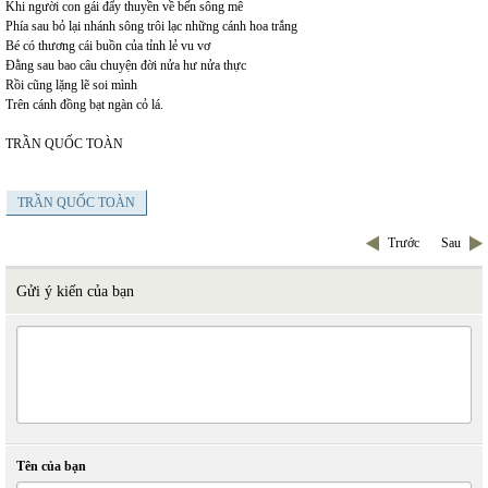
Khi người con gái đẩy thuyền về bến sông mê
Phía sau bỏ lại nhánh sông trôi lạc những cánh hoa trắng
Bé có thương cái buồn của tỉnh lẻ vu vơ
Đằng sau bao câu chuyện đời nửa hư nửa thực
Rồi cũng lặng lẽ soi mình
Trên cánh đồng bạt ngàn cỏ lá.
TRẦN QUỐC TOÀN
TRẦN QUỐC TOÀN
Trước
Sau
Gửi ý kiến của bạn
Tên của bạn