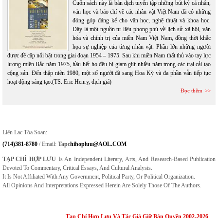
Cuốn sách này là bản dịch tuyển tập những bút ký cá nhân,
văn học và báo chí về các nhân vật Việt Nam đã có những
đóng góp đáng kể cho văn học, nghệ thuật và khoa học.
Đây là một nguồn tư liệu phong phú về lịch sử xã hội, văn
hóa và chính trị của miền Nam Việt Nam, đồng thời khắc
họa sự nghiệp của từng nhân vật. Phần lớn những người
được đề cập nổi bật trong giai đoạn 1954 – 1975. Sau khi miền Nam thất thủ vào tay lực
lượng miền Bắc năm 1975, hầu hết họ đều bị giam giữ nhiều năm trong các trại cải tạo
cộng sản. Đến thập niên 1980, một số người đã sang Hoa Kỳ và đa phần vẫn tiếp tục
hoạt động sáng tạo.(TS. Eric Henry, dịch giả)
Đọc thêm
Liên Lạc Tòa Soạn:
(714)381-8780
/ Email:
Tapc
Hihopluu@AOL.COM
TẠP CHÍ HỢP LƯU
Is An Independent Literary, Arts, And Research-Based Publication
Devoted To Commentary, Critical Essays, And Cultural Analysis.
It Is Not Affiliated With Any Government, Political Party, Or Political Organization.
All Opinions And Interpretations Expressed Herein Are Solely Those Of The Authors.
Tạp Chí Hợp Lưu Và Tác Giả Giữ Bản Quyền 2002-2026