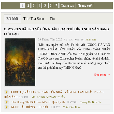
1
2
3
4
5
6
7
Trang sau
Trang cuối
Bài Mới
Thư Toà Soạn
Tin
ODYSSEUS ĐÃ TRỞ VỀ CÒN NHÂN LOẠI THÌ HÌNH NHƯ VẪN ĐANG
LƯU LẠC
09 Tháng Tám 2026
7:14 CH
(Xem: 66)
Minh Hạo
“Một suy ngẫm nối tiếp Từ bài viết “CUỘC TỰ VẤN
LƯƠNG TÂM LỚN NHẤT VÀ RUNG CẢM NHẤT
TRONG ĐIỆN ẢNH” của Mai An Nguyễn Anh Tuấn về
The Odyssey của Christopher Nolan, chúng tôi thử đi thêm
một bước: từ Troy của Homer nhìn về những cuộc chiến
của thế giới hôm nay.” MINH HẠO -
Đọc thêm
CUỘC TỰ VẤN LƯƠNG TÂM LỚN NHẤT VÀ RUNG CẢM NHẤT TRONG
ĐIỆN ẢNH
6:02 CH
MAI AN NGUYỄN ANH TUẤN
Thơ Hoàng Thị Bích Hà - Mùa Đi Qua Ký Ức
12:47 SA
Hoàng Thị Bích Hà
NGHE SẦU RIÊNG CHÍN TỚI
11:11 CH
Trần Kiêm Đoàn