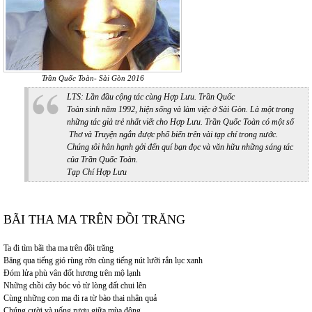
Trần Quốc Toàn- Sài Gòn 2016
LTS: Lần đầu cộng tác cùng Hợp Lưu. Trần Quốc
Toàn sinh năm 1992, hiện sống và làm việc ở Sài Gòn. Là một trong
những tác giả trẻ nhất viết cho Hợp Lưu. Trần Quốc Toàn có một số
Thơ và Truyện ngắn được phổ biến trên vài tạp chí trong nước.
Chúng tôi hân hạnh gởi đến quí bạn đọc và văn hữu những sáng tác
của Trần Quốc Toàn.
Tạp Chí Hợp Lưu
BÃI THA MA TRÊN ĐỒI TRĂNG
Ta đi tìm bãi tha ma trên đồi trăng
Băng qua tiếng gió rùng rờn cùng tiếng nút lưỡi rắn lục xanh
Đóm lửa phù vân đốt hương trên mộ lạnh
Những chồi cây bóc vỏ từ lòng đất chui lên
Cùng những con ma đi ra từ bào thai nhân quả
Chúng cười và uống rượu giữa mùa đông.