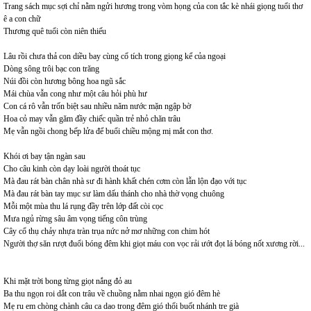
Trang sách mục sợi chỉ nằm ngửi hương trong vòm họng của con tắc kè nhái giọng tuổi thơ
ê a con chữ
Thương quê tuổi còn niên thiếu
Lâu rồi chưa thả con diều bay cùng cổ tích trong giọng kể của ngoại
Dòng sông trôi bạc con trăng
Núi đồi còn hương bông hoa ngũ sắc
Mái chùa vẫn cong như một câu hỏi phù hư
Con cá rô vẫn trốn biệt sau nhiều năm nước mặn ngập bờ
Hoa cỏ may vẫn găm đầy chiếc quần trẻ nhỏ chăn trâu
Mẹ vẫn ngồi chong bếp lửa để buổi chiều mộng mị mắt con thơ.
Khói ơi bay tận ngàn sau
Cho câu kinh còn dạy loài người thoát tục
Mà đau rát bàn chân nhà sư đi hành khất chén cơm còn lẫn lộn đạo với tục
Mà đau rát bàn tay mục sư làm dấu thánh cho nhà thờ vọng chuông
Mỗi một mùa thu lá rụng đầy trên lớp đất còi cọc
Mưa ngủ rừng sâu âm vọng tiếng côn trùng
Cây cổ thụ chảy nhựa tràn trụa nức nở mơ những con chim hót
Người thợ săn rượt đuổi bóng đêm khi giọt máu con vọc rải ướt đọt lá bóng nốt xương rời...
Khi mặt trời bong từng giọt nắng đỏ au
Ba thu ngọn roi dắt con trâu về chuồng nằm nhai ngọn gió đêm hè
Mẹ ru em chòng chành câu ca dao trong đêm gió thổi buốt nhánh tre già