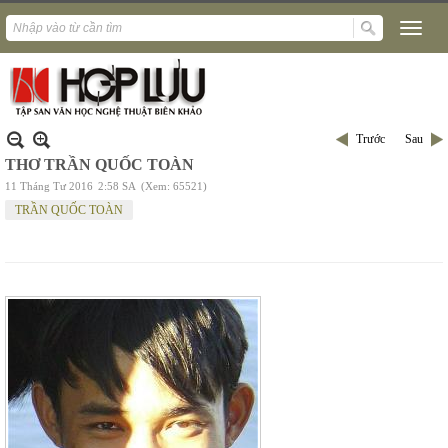
Trước
Sau
THƠ TRẦN QUỐC TOÀN
11 Tháng Tư 2016
2:58 SA
(Xem: 65521)
TRẦN QUỐC TOÀN