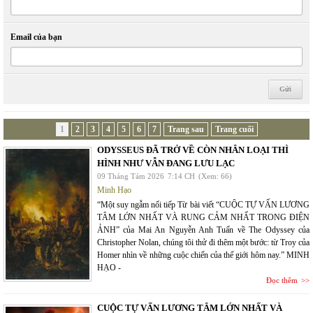
Email của bạn
1
2
3
4
5
6
7
Trang sau
Trang cuối
ODYSSEUS ĐÃ TRỞ VỀ CÒN NHÂN LOẠI THÌ
HÌNH NHƯ VẪN ĐANG LƯU LẠC
09 Tháng Tám 2026
7:14 CH
(Xem: 66)
Minh Hạo
“Một suy ngẫm nối tiếp Từ bài viết “CUỘC TỰ VẤN LƯƠNG
TÂM LỚN NHẤT VÀ RUNG CẢM NHẤT TRONG ĐIỆN
ẢNH” của Mai An Nguyễn Anh Tuấn về The Odyssey của
Christopher Nolan, chúng tôi thử đi thêm một bước: từ Troy của
Homer nhìn về những cuộc chiến của thế giới hôm nay.” MINH
HẠO -
Đọc thêm
CUỘC TỰ VẤN LƯƠNG TÂM LỚN NHẤT VÀ