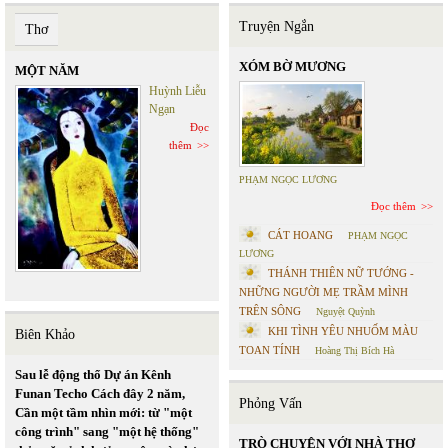
Truyện Ngắn
Thơ
XÓM BỜ MƯƠNG
MỘT NĂM
Huỳnh Liễu
Ngạn
Đọc
thêm
PHẠM NGỌC LƯƠNG
Đọc thêm
CÁT HOANG
PHẠM NGỌC
LƯƠNG
THÁNH THIÊN NỮ TƯỚNG -
NHỮNG NGƯỜI MẸ TRẦM MÌNH
TRÊN SÔNG
Nguyệt Quỳnh
KHI TÌNH YÊU NHUỐM MÀU
Biên Khảo
TOAN TÍNH
Hoàng Thị Bích Hà
Sau lễ động thổ Dự án Kênh
Funan Techo Cách đây 2 năm,
Phỏng Vấn
Cần một tầm nhìn mới: từ "một
công trình" sang "một hệ thống"
TRÒ CHUYỆN VỚI NHÀ THƠ