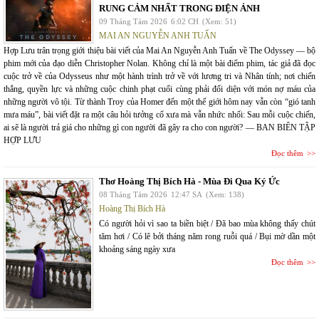
RUNG CẢM NHẤT TRONG ĐIỆN ẢNH
09 Tháng Tám 2026
6:02 CH
(Xem: 51)
MAI AN NGUYỄN ANH TUẤN
Hợp Lưu trân trọng giới thiệu bài viết của Mai An Nguyễn Anh Tuấn về The Odyssey — bộ
phim mới của đạo diễn Christopher Nolan. Không chỉ là một bài điểm phim, tác giả đã đọc
cuộc trở về của Odysseus như một hành trình trở về với lương tri và Nhân tính; nơi chiến
thắng, quyền lực và những cuộc chinh phạt cuối cùng phải đối diện với món nợ máu của
những người vô tội. Từ thành Troy của Homer đến một thế giới hôm nay vẫn còn “gió tanh
mưa máu”, bài viết đặt ra một câu hỏi tưởng cổ xưa mà vẫn nhức nhối: Sau mỗi cuộc chiến,
ai sẽ là người trả giá cho những gì con người đã gây ra cho con người? — BAN BIÊN TẬP
HỢP LƯU
Đọc thêm
Thơ Hoàng Thị Bích Hà - Mùa Đi Qua Ký Ức
08 Tháng Tám 2026
12:47 SA
(Xem: 138)
Hoàng Thị Bích Hà
Có người hỏi vì sao ta biền biệt / Đã bao mùa không thấy chút
tăm hơi / Có lẽ bởi tháng năm rong ruỗi quá / Bụi mờ dần một
khoảng sáng ngày xưa
Đọc thêm