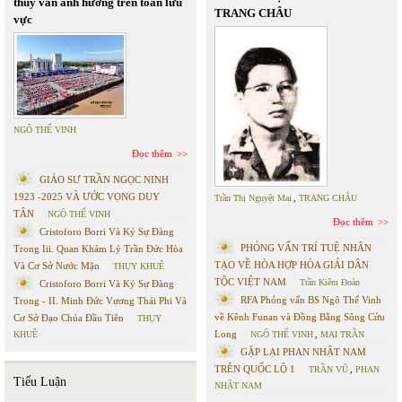
thủy văn ảnh hưởng trên toàn lưu
TRANG CHÂU
vực
NGÔ THẾ VINH
Đọc thêm
GIÁO SƯ TRẦN NGỌC NINH
1923 -2025 VÀ ƯỚC VỌNG DUY
Trần Thị Nguyệt Mai
,
TRANG CHÂU
TÂN
NGÔ THẾ VINH
Đọc thêm
Cristoforo Borri Và Ký Sự Đàng
PHỎNG VẤN TRÍ TUỆ NHÂN
Trong Iii. Quan Khám Lý Trần Đức Hòa
TẠO VỀ HÒA HỢP HÒA GIẢI DÂN
Và Cơ Sở Nước Mặn
THỤY KHUÊ
TỘC VIỆT NAM
Trần Kiêm Đoàn
Cristoforo Borri Và Ký Sự Đàng
RFA Phỏng vấn BS Ngô Thế Vinh
Trong - II. Minh Đức Vương Thái Phi Và
về Kênh Funan và Đồng Bằng Sông Cửu
Cơ Sở Đạo Chúa Đầu Tiên
THỤY
Long
KHUÊ
NGÔ THẾ VINH
,
MAI TRẦN
GẶP LẠI PHAN NHẬT NAM
TRÊN QUỐC LỘ 1
TRẦN VŨ
,
PHAN
Tiểu Luận
NHẬT NAM