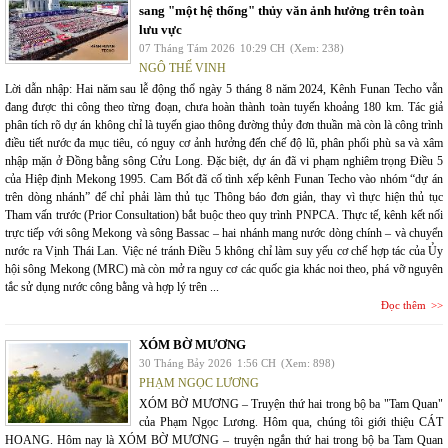
sang "một hệ thống" thủy văn ảnh hưởng trên toàn
lưu vực
07 Tháng Tám 2026
10:29 CH
(Xem: 238)
NGÔ THẾ VINH
Lời dẫn nhập: Hai năm sau lễ động thổ ngày 5 tháng 8 năm 2024, Kênh Funan Techo vẫn
đang được thi công theo từng đoạn, chưa hoàn thành toàn tuyến khoảng 180 km. Tác giả
phân tích rõ dự án không chỉ là tuyến giao thông đường thủy đơn thuần mà còn là công trình
điều tiết nước đa mục tiêu, có nguy cơ ảnh hưởng đến chế độ lũ, phân phối phù sa và xâm
nhập mặn ở Đồng bằng sông Cửu Long. Đặc biệt, dự án đã vi phạm nghiêm trọng Điều 5
của Hiệp định Mekong 1995. Cam Bốt đã cố tình xếp kênh Funan Techo vào nhóm “dự án
trên dòng nhánh” để chỉ phải làm thủ tục Thông báo đơn giản, thay vì thực hiện thủ tục
Tham vấn trước (Prior Consultation) bắt buộc theo quy trình PNPCA. Thực tế, kênh kết nối
trực tiếp với sông Mekong và sông Bassac – hai nhánh mang nước dòng chính – và chuyển
nước ra Vịnh Thái Lan. Việc né tránh Điều 5 không chỉ làm suy yếu cơ chế hợp tác của Ủy
hội sông Mekong (MRC) mà còn mở ra nguy cơ các quốc gia khác noi theo, phá vỡ nguyên
tắc sử dụng nước công bằng và hợp lý trên ...
Đọc thêm
XÓM BỜ MƯƠNG
30 Tháng Bảy 2026
1:56 CH
(Xem: 898)
PHẠM NGỌC LƯƠNG
XÓM BỜ MƯƠNG – Truyện thứ hai trong bộ ba "Tam Quan"
của Phạm Ngọc Lương. Hôm qua, chúng tôi giới thiệu CÁT
HOANG. Hôm nay là XÓM BỜ MƯƠNG – truyện ngắn thứ hai trong bộ ba Tam Quan