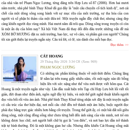
của nhà văn trẻ Phạm Ngọc Lương, từng đăng trên Hợp Lưu số 87 (2006). Hơn hai mươi
năm trước, nhà phê bình Thụy Khuê đã gọi đây là "một câu chuyện cổ tích kinh dị", nơi cái
chết của một dòng sông song hành với sự mục rữa của môi trường, sự tha hóa của con
người và số phận bi thảm của một đứa trẻ. Một truyện ngắn đầy chất thơ, nhưng càng đẹp
càng khiến người đọc rùng mình. Hai mươi năm đã trôi qua. Dòng sông trong truyện có còn
là một ẩn dụ của hôm nay? Xã hội Việt Nam đã thay đổi đến đâu trước những vấn đề mà
XÓM BỜ MƯƠNG đặt ra: môi trường, bạo lực, sự vô cảm, và phẩm giá con người? Chúng
tôi xin giới thiệu lại truyện ngắn này. Câu trả lời, có lẽ, xin dành cho mỗi bạn đọc.
Đọc thêm
CÁT HOANG
29 Tháng Bảy 2026
3:34 CH
(Xem: 969)
PHẠM NGỌC LƯƠNG
Có những tác phẩm không thuộc về một thời điểm. Chúng lặng
lẽ nằm lại trên trang giấy nhiều năm, rồi một ngày nào đó bỗng
hiện lên với sức nặng như thể vừa mới được viết hôm qua. Cát
Hoang là một truyện ngắn như vậy. Lần đầu xuất hiện trên Tạp chí Hợp Lưu bởi lối viết tối
giản, đứt đoạn như điện ảnh, ngôn ngữ đầy ký hiệu, và một thế giới nghệ thuật khiến người
đọc vừa bối rối vừa ám ảnh. Nhà phê bình Thụy Khuê từng nhận xét đây là một truyện ngắn
có cấu trúc của thơ hiện đại, nơi mỗi câu chữ đều trở thành một ám hiệu, buộc người đọc
phải đọc bằng trực giác nhiều hơn bằng cốt truyện. Trong thế giới ấy, có một bãi đất nổi giữa
dòng sông, một cộng đồng sống như chưa từng biết đến ánh sáng của văn minh, nơi trẻ em
không được học chữ, nơi người biết chữ bị gọi là "con điên", và nơi bạo lực dần trở thành
trật tự bình thường. Đó là một không gian hư cấu. Nhưng điều khiến Cát Hoang sống mãi