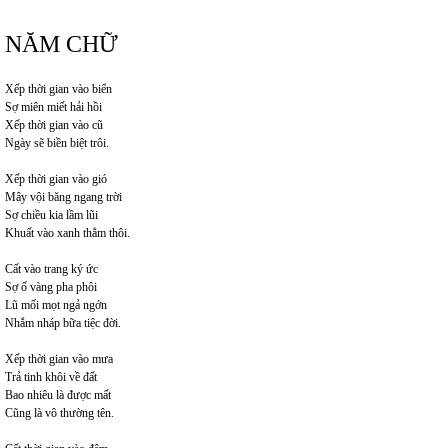
NĂM CHỮ
Xếp thời gian vào biển
Sợ miên miết hải hồi
Xếp thời gian vào cũ
Ngày sẽ biền biệt trôi.
Xếp thời gian vào gió
Mây vội băng ngang trời
Sợ chiều kia lầm lũi
Khuất vào xanh thẳm thôi.
Cất vào trang ký ức
Sợ ố vàng pha phôi
Lũ mối mọt ngả ngớn
Nhắm nháp bữa tiệc đời.
Xếp thời gian vào mưa
Trả tinh khôi về đất
Bao nhiêu là được mất
Cũng là vô thường tên.