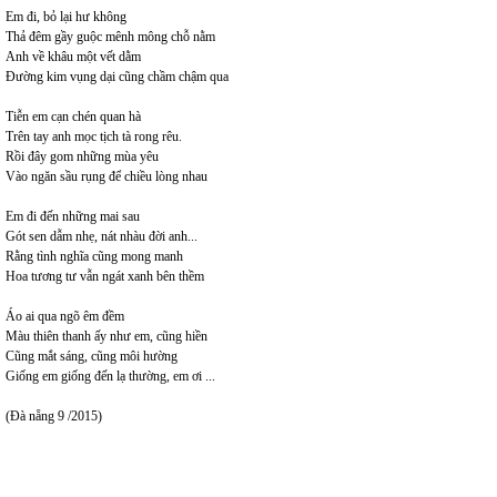
Em đi, bỏ lại hư không
Thả đêm gầy guộc mênh mông chỗ nằm
Anh về khâu một vết dằm
Đường kim vụng dại cũng chầm chậm qua
Tiễn em cạn chén quan hà
Trên tay anh mọc tịch tà rong rêu.
Rồi đây gom những mùa yêu
Vào ngăn sầu rụng để chiều lòng nhau
Em đi đến những mai sau
Gót sen dẫm nhẹ, nát nhàu đời anh...
Rằng tình nghĩa cũng mong manh
Hoa tương tư vẫn ngát xanh bên thềm
Áo ai qua ngõ êm đềm
Màu thiên thanh ấy như em, cũng hiền
Cũng mắt sáng, cũng môi hường
Giống em giống đến lạ thường, em ơi ...
(Đà nẵng 9 /2015)