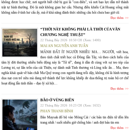
không được học chữ, nơi người biết chữ bị gọi là "con điên", và nơi bạo lực dần trở thành
trật tự bình thường. Đó là một không gian hư cấu. Nhưng điều khiến Cát Hoang sống mãi
không nằm ở tính hư cấu ấy, mà ở khả năng đánh thức những câu hỏi chưa bao giờ cũ:
Đọc thêm
“THỜI NÀY KHÔNG PHẢI LÀ THỜI CỦA VĂN
CHƯƠNG NGHỆ THUẬT”
22 Tháng Bảy 2026
10:50 CH
(Xem: 1400)
MAI AN NGUYỄN ANH TUẤN
MẢNH ĐẤT ÍT NGƯỜI NHIỀU MA… NGƯỜI, viết hoa,
theo tính chất triết học cả Đông lẫn Tây, và theo cách hiểu của
tâm lý đời thường nhiều biến động này là “Tử tế”, đang ít dần đi cùng với sự teo tóp của
Lương tri, sự lẩn trốn của cái Thiện, sự đánh mất Tình thương và Lòng trắc ẩn… Ma, theo
nghĩa khái quát về bản chất Ma Quỷ trong con người đang trỗi dậy, không chỉ là hình tượng
dọa nạt con trẻ nữa mà đang trở thành thế lực khủng khiếp đe dọa thống trị toàn bộ cơ chế
hoạt động lẫn tinh thần – đạo lý xã hội…
Đọc thêm
BÃO Ở VÙNG BIÊN
22 Tháng Bảy 2026
10:23 CH
(Xem: 1632)
PHAN THANH BÌNH
Bão Maysak đổ bộ vào Móng Cái / các bản tin điện tử dồn lên
trang nhất / suốt nhiều giờ chống bão / anh đợi bản tin em
Đọc thêm