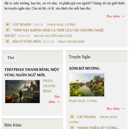
đặt ra: môi trường, bạo lực, sự vô cảm, và phẩm giá con người? Chúng tôi xin giới thiệu
lại truyện ngắn này. Câu trả lời, có lẽ, xin dành cho mỗi bạn đọc.
Đọc thêm
CÁT HOANG
3:34 CH
PHẠM NGỌC LƯƠNG
“THỜI NÀY KHÔNG PHẢI LÀ THỜI CỦA VĂN CHƯƠNG NGHỆ
THUẬT”
10:50 CH
MAI AN NGUYỄN ANH TUẤN
BÃO Ở VÙNG BIÊN
10:23 CH
PHAN THANH BÌNH
Truyện Ngắn
Thơ
XÓM BỜ MƯƠNG
THƠ PHAN THANH BÌNH, MỘT
VÙNG NGÔN NGỮ MỚI.
PHAN
THANH
BÌNH
Đọc
PHẠM NGỌC LƯƠNG
thêm
Đọc thêm
CÁT HOANG
PHẠM NGỌC
LƯƠNG
Biên Khảo
THÁNH THIÊN NỮ TƯỚNG -