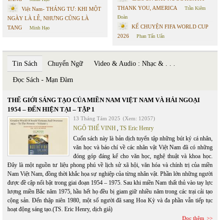
THANK YOU, AMERICA
Trần Kiêm
Việt Nam- THÁNG TƯ: KHI MỘT
Đoàn
NGÀY LÀ LỄ, NHƯNG CŨNG LÀ
KỂ CHUYỆN FIFA WORLD CUP
TANG
Minh Hạo
2026
Phan Tấn Uẩn
Tin Sách
Chuyển Ngữ
Video & Audio : Nhạc & . . .
Đọc Sách - Mạn Đàm
THẾ GIỚI SÁNG TẠO CỦA MIỀN NAM VIỆT NAM VÀ HẢI NGOẠI
1954 – ĐẾN HIỆN TẠI – TẬP 1
13 Tháng Tám 2025
(Xem: 12057)
NGÔ THẾ VINH
,
TS Eric Henry
Cuốn sách này là bản dịch tuyển tập những bút ký cá nhân,
văn học và báo chí về các nhân vật Việt Nam đã có những
đóng góp đáng kể cho văn học, nghệ thuật và khoa học.
Đây là một nguồn tư liệu phong phú về lịch sử xã hội, văn hóa và chính trị của miền
Nam Việt Nam, đồng thời khắc họa sự nghiệp của từng nhân vật. Phần lớn những người
được đề cập nổi bật trong giai đoạn 1954 – 1975. Sau khi miền Nam thất thủ vào tay lực
lượng miền Bắc năm 1975, hầu hết họ đều bị giam giữ nhiều năm trong các trại cải tạo
cộng sản. Đến thập niên 1980, một số người đã sang Hoa Kỳ và đa phần vẫn tiếp tục
hoạt động sáng tạo.(TS. Eric Henry, dịch giả)
Đọc thêm