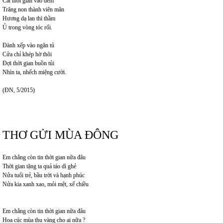
Cất thời gian vào đêm
Trăng non thành viên mãn
Hương dạ lan thì thầm
Ủ trong vòng tóc rối.
Đành xếp vào ngăn tủ
Cửa chỉ khép hờ thôi
Đợi thời gian buồn tủi
Nhìn ta, nhếch miệng cười.
(ĐN, 5/2015)
THƠ GỬI MÙA ĐÔNG
Em chẳng còn tin thời gian nữa đâu
Thời gian tặng ta quả táo dì ghẻ
Nửa tuổi trẻ, bầu trời và hạnh phúc
Nửa kia xanh xao, mỏi mệt, xế chiều
Em chẳng còn tin thời gian nữa đâu
Hoa cúc mùa thu vàng cho ai nữa ?