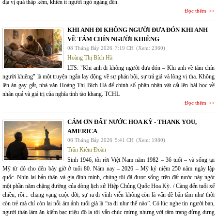
địa vị quá thấp kém, khiến ít người ngó ngàng đến.
Đọc thêm
KHI ANH ĐI KHÔNG NGƯỜI ĐƯA ĐÓN KHI ANH
VỀ TÁM CHÍN NGƯỜI KHIÊNG
08 Tháng Bảy 2026
7:19 CH
(Xem: 2360)
Hoàng Thị Bích Hà
LTS: "Khi anh đi không người đưa đón – Khi anh về tám chín
người khiêng" là một truyện ngắn lay động về sự phản bội, sự trả giá và lòng vị tha. Không
lên án gay gắt, nhà văn Hoàng Thị Bích Hà để chính số phận nhân vật cất lên bài học về
nhân quả và giá trị của nghĩa tình tào khang. TCHL
Đọc thêm
CÁM ƠN ĐẤT NƯỚC HOA KỲ - THANK YOU,
AMERICA
08 Tháng Bảy 2026
5:41 CH
(Xem: 1980)
Trần Kiêm Đoàn
Sinh 1946, tôi rời Việt Nam năm 1982 – 36 tuổi – và sống tại
Mỹ từ đó cho đến bây giờ ở tuổi 80. Năm nay – 2026 – Mỹ kỷ niệm 250 năm ngày lập
quốc. Nhìn lại bản thân và gia đình mình, chúng tôi đã được sống trên đất nước này ngót
một phần năm chặng đường của dòng lịch sử Hiệp Chủng Quốc Hoa Kỳ. / Càng đến tuổi xế
chiều, rồi... chạng vạng cuộc đời, sự ra đi vĩnh viễn không còn là vấn đề bận tâm như thời
còn trẻ mà chỉ còn lại nỗi ám ảnh tuổi già là “ra đi như thế nào”. Có lúc nghe tin người bạn,
người thân làm ăn kiếm bạc triệu đô la tôi vẫn chúc mừng nhưng với tâm trạng dửng dưng