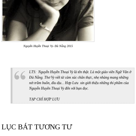
Nguyễn Huyền Thoại Vy- Đà Nẵng 2015
LTS: Nguyễn Huyền Thoại Vy là tên thật. Là một giáo viên Ngữ Văn ở
Đà Nẵng. Thơ Vy viết từ cảm xúc chân thực, nhẹ nhàng mang những
nét trầm buồn, dìu dịu... Hợp Lưu xin giới thiệu những thi phẩm của
Nguyễn Huyền Thoại Vy đến với bạn đọc.
TẠP CHÍ HỢP LƯU
LỤC BÁT TƯƠNG TƯ