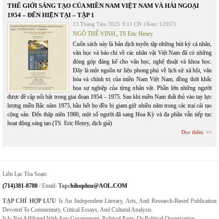
THẾ GIỚI SÁNG TẠO CỦA MIỀN NAM VIỆT NAM VÀ HẢI NGOẠI
1954 – ĐẾN HIỆN TẠI – TẬP 1
13 Tháng Tám 2025
9:11 CH
(Xem: 12057)
NGÔ THẾ VINH
,
TS Eric Henry
Cuốn sách này là bản dịch tuyển tập những bút ký cá nhân,
văn học và báo chí về các nhân vật Việt Nam đã có những
đóng góp đáng kể cho văn học, nghệ thuật và khoa học.
Đây là một nguồn tư liệu phong phú về lịch sử xã hội, văn
hóa và chính trị của miền Nam Việt Nam, đồng thời khắc
họa sự nghiệp của từng nhân vật. Phần lớn những người
được đề cập nổi bật trong giai đoạn 1954 – 1975. Sau khi miền Nam thất thủ vào tay lực
lượng miền Bắc năm 1975, hầu hết họ đều bị giam giữ nhiều năm trong các trại cải tạo
cộng sản. Đến thập niên 1980, một số người đã sang Hoa Kỳ và đa phần vẫn tiếp tục
hoạt động sáng tạo.(TS. Eric Henry, dịch giả)
Đọc thêm
Liên Lạc Tòa Soạn:
(714)381-8780
/ Email:
Tapc
Hihopluu@AOL.COM
TẠP CHÍ HỢP LƯU
Is An Independent Literary, Arts, And Research-Based Publication
Devoted To Commentary, Critical Essays, And Cultural Analysis.
It Is Not Affiliated With Any Government, Political Party, Or Political Organization.