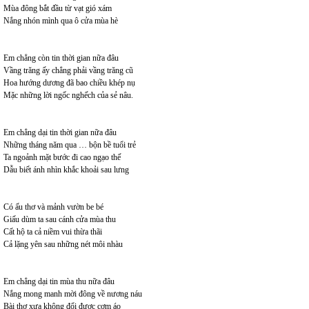
Mùa đông bắt đầu từ vạt gió xám
Nắng nhón mình qua ô cửa mùa hè
Em chẳng còn tin thời gian nữa đâu
Vầng trăng ấy chẳng phải vầng trăng cũ
Hoa hướng dương đã bao chiều khép nụ
Mặc những lời ngốc nghếch của sẻ nâu.
Em chẳng dại tin thời gian nữa đâu
Những tháng năm qua … bộn bề tuổi trẻ
Ta ngoảnh mặt bước đi cao ngạo thế
Dẫu biết ánh nhìn khắc khoải sau lưng
Có ấu thơ và mảnh vườn be bé
Giấu dùm ta sau cánh cửa mùa thu
Cất hộ ta cả niềm vui thừa thãi
Cả lặng yên sau những nét môi nhàu
Em chẳng dại tin mùa thu nữa đâu
Nắng mong manh mời đông về nương náu
Bài thơ xưa không đổi được cơm áo