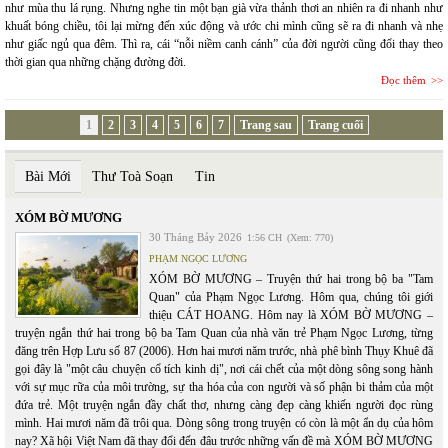
như mùa thu lá rụng. Nhưng nghe tin một bạn già vừa thảnh thơi an nhiên ra đi nhanh như
khuất bóng chiều, tôi lại mừng đến xúc động và ước chi mình cũng sẽ ra đi nhanh và nhẹ
như giấc ngủ qua đêm. Thì ra, cái “nỗi niềm canh cánh” của đời người cũng đổi thay theo
thời gian qua những chặng đường đời.
Đọc thêm
1
2
3
4
5
6
7
Trang sau
Trang cuối
Bài Mới
Thư Toà Soạn
Tin
XÓM BỜ MƯƠNG
30 Tháng Bảy 2026
1:56 CH
(Xem: 770)
PHẠM NGỌC LƯƠNG
XÓM BỜ MƯƠNG – Truyện thứ hai trong bộ ba "Tam
Quan" của Phạm Ngọc Lương. Hôm qua, chúng tôi giới
thiệu CÁT HOANG. Hôm nay là XÓM BỜ MƯƠNG –
truyện ngắn thứ hai trong bộ ba Tam Quan của nhà văn trẻ Phạm Ngọc Lương, từng
đăng trên Hợp Lưu số 87 (2006). Hơn hai mươi năm trước, nhà phê bình Thụy Khuê đã
gọi đây là "một câu chuyện cổ tích kinh dị", nơi cái chết của một dòng sông song hành
với sự mục rữa của môi trường, sự tha hóa của con người và số phận bi thảm của một
đứa trẻ. Một truyện ngắn đầy chất thơ, nhưng càng đẹp càng khiến người đọc rùng
mình. Hai mươi năm đã trôi qua. Dòng sông trong truyện có còn là một ẩn dụ của hôm
nay? Xã hội Việt Nam đã thay đổi đến đâu trước những vấn đề mà XÓM BỜ MƯƠNG