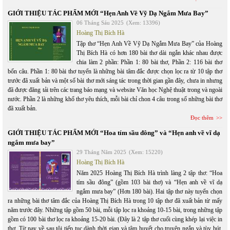
GIỚI THIỆU TÁC PHẨM MỚI “Hẹn Anh Về Vỹ Dạ Ngắm Mưa Bay”
06 Tháng Sáu 2025
(Xem: 13396)
Hoàng Thị Bích Hà
Tập thơ “Hẹn Anh Về Vỹ Dạ Ngắm Mưa Bay” của Hoàng
Thị Bích Hà có hơn 180 bài thơ dài ngắn khác nhau được
chia làm 2 phần: Phần 1: 80 bài thơ, Phần 2: 116 bài thơ
bốn câu. Phần 1: 80 bài thơ tuyển là những bài tâm đắc được chọn lọc ra từ 10 tập thơ
trước đã xuất bản và một số bài thơ mới sáng tác trong thời gian gần đây, chưa in nhưng
đã được đăng tải trên các trang báo mạng và website Văn học Nghệ thuật trong và ngoài
nước. Phần 2 là những khổ thơ yêu thích, mỗi bài chỉ chon 4 câu trong số những bài thơ
đã xuất bản.
Đọc thêm
GIỚI THIỆU TÁC PHẨM MỚI “Hoa tím sầu đông” và “Hẹn anh về vĩ dạ
ngắm mưa bay”
29 Tháng Năm 2025
(Xem: 15220)
Hoàng Thị Bích Hà
Năm 2025 Hoàng Thị Bích Hà trình làng 2 tập thơ: “Hoa
tím sầu đông” (gồm 103 bài thơ) và “Hẹn anh về vĩ dạ
ngắm mưa bay” (Hơn 180 bài). Hai tập thơ này tuyển chọn
ra những bài thơ tâm đắc của Hoàng Thị Bích Hà trong 10 tập thơ đã xuất bản từ mấy
năm trước đây. Những tập gồm 50 bài, mỗi tập lọc ra khoảng 10-15 bài, trong những tập
gồm có 100 bài thơ lọc ra khoảng 15-20 bài. (Đây là 2 tập thơ cuối cùng khép lại việc in
thơ. Từ nay về sau tôi tiếp tục dành thời gian và tâm huyết cho truyện ngắn và tùy bút,