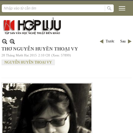
Trước
Sau
THƠ NGUYỄN HUYỀN THOẠI VY
28 Tháng Mười Hai 2015
2:10 CH
(Xem: 57899)
NGUYỄN HUYỀN THOẠI VY