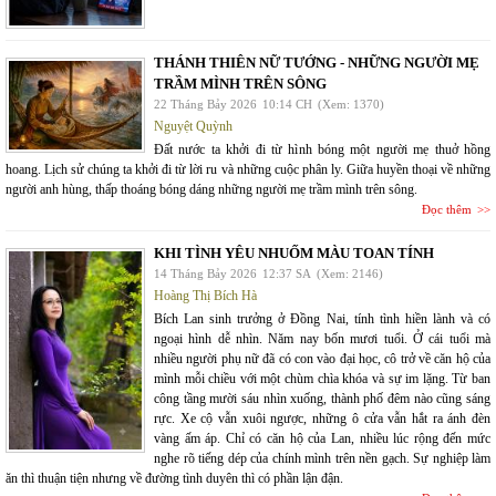
THÁNH THIÊN NỮ TƯỚNG - NHỮNG NGƯỜI MẸ
TRẦM MÌNH TRÊN SÔNG
22 Tháng Bảy 2026
10:14 CH
(Xem: 1370)
Nguyệt Quỳnh
Đất nước ta khởi đi từ hình bóng một người mẹ thuở hồng
hoang. Lịch sử chúng ta khởi đi từ lời ru và những cuộc phân ly. Giữa huyền thoại về những
người anh hùng, thấp thoáng bóng dáng những người mẹ trầm mình trên sông.
Đọc thêm
KHI TÌNH YÊU NHUỐM MÀU TOAN TÍNH
14 Tháng Bảy 2026
12:37 SA
(Xem: 2146)
Hoàng Thị Bích Hà
Bích Lan sinh trưởng ở Đồng Nai, tính tình hiền lành và có
ngoại hình dễ nhìn. Năm nay bốn mươi tuổi. Ở cái tuổi mà
nhiều người phụ nữ đã có con vào đại học, cô trở về căn hộ của
mình mỗi chiều với một chùm chìa khóa và sự im lặng. Từ ban
công tầng mười sáu nhìn xuống, thành phố đêm nào cũng sáng
rực. Xe cộ vẫn xuôi ngược, những ô cửa vẫn hắt ra ánh đèn
vàng ấm áp. Chỉ có căn hộ của Lan, nhiều lúc rộng đến mức
nghe rõ tiếng dép của chính mình trên nền gạch. Sự nghiệp làm
ăn thì thuận tiện nhưng về đường tình duyên thì có phần lận đận.