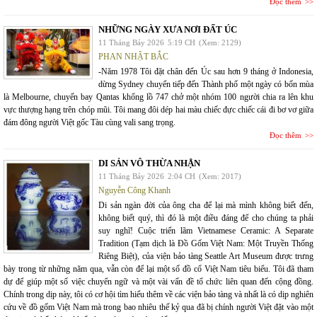
Đọc thêm
NHỮNG NGÀY XƯA NƠI ĐẤT ÚC
11 Tháng Bảy 2026
5:19 CH
(Xem: 2129)
PHAN NHẬT BẮC
-Năm 1978 Tôi đặt chân đến Úc sau hơn 9 tháng ở Indonesia,
dừng Sydney chuyển tiếp đến Thành phố một ngày có bốn mùa
là Melbourne, chuyến bay Qantas khổng lồ 747 chở một nhóm 100 người chia ra lên khu
vực thượng hạng trên chóp mũi. Tôi mang đôi dép hai màu chiếc đực chiếc cái đi bơ vơ giữa
đám đông người Việt gốc Tàu cùng vali sang trọng.
Đọc thêm
DI SẢN VÔ THỪA NHẬN
11 Tháng Bảy 2026
2:04 CH
(Xem: 2017)
Nguyễn Công Khanh
Di sản ngàn đời của ông cha để lại mà mình không biết đến,
không biết quý, thì đó là một điều đáng để cho chúng ta phải
suy nghĩ! Cuộc triển lãm Vietnamese Ceramic: A Separate
Tradition (Tạm dịch là Đồ Gốm Việt Nam: Một Truyền Thống
Riêng Biệt), của viện bảo tàng Seattle Art Museum được trưng
bày trong từ những năm qua, vẫn còn để lại một số đồ cổ Việt Nam tiêu biểu. Tôi đã tham
dự để giúp một số việc chuyển ngữ và một vài vấn đề tổ chức liên quan đến cộng đồng.
Chính trong dịp này, tôi có cơ hội tìm hiểu thêm về các viện bảo tàng và nhất là có dịp nghiên
cứu về đồ gốm Việt Nam mà trong bao nhiêu thế kỷ qua đã bị chính người Việt đặt vào một