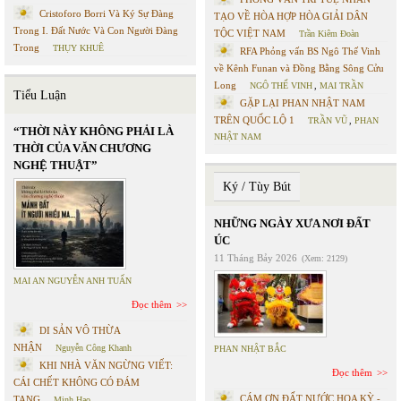
Cristoforo Borri Và Ký Sự Đàng
TẠO VỀ HÒA HỢP HÒA GIẢI DÂN
Trong I. Đất Nước Và Con Người Đàng
TỘC VIỆT NAM
Trần Kiêm Đoàn
Trong
THỤY KHUÊ
RFA Phỏng vấn BS Ngô Thế Vinh
về Kênh Funan và Đồng Bằng Sông Cửu
Long
NGÔ THẾ VINH
,
MAI TRẦN
Tiểu Luận
GẶP LẠI PHAN NHẬT NAM
TRÊN QUỐC LỘ 1
TRẦN VŨ
,
PHAN
“THỜI NÀY KHÔNG PHẢI LÀ
NHẬT NAM
THỜI CỦA VĂN CHƯƠNG
NGHỆ THUẬT”
Ký / Tùy Bút
NHỮNG NGÀY XƯA NƠI ĐẤT
ÚC
11 Tháng Bảy 2026
(Xem: 2129)
MAI AN NGUYỄN ANH TUẤN
Đọc thêm
DI SẢN VÔ THỪA
NHẬN
Nguyễn Công Khanh
PHAN NHẬT BẮC
KHI NHÀ VĂN NGỪNG VIẾT:
Đọc thêm
CÁI CHẾT KHÔNG CÓ ĐÁM
CÁM ƠN ĐẤT NƯỚC HOA KỲ -
TANG
Minh Hạo