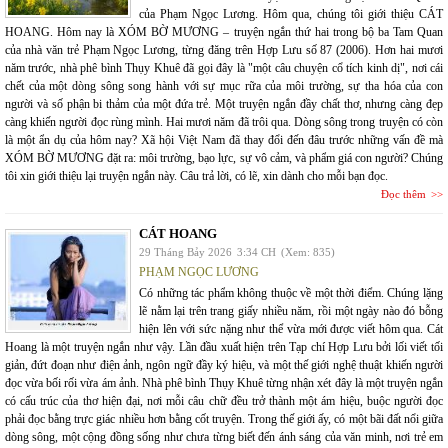
của Phạm Ngọc Lương. Hôm qua, chúng tôi giới thiệu CÁT
HOANG. Hôm nay là XÓM BỜ MƯƠNG – truyện ngắn thứ hai trong bộ ba Tam Quan
của nhà văn trẻ Phạm Ngọc Lương, từng đăng trên Hợp Lưu số 87 (2006). Hơn hai mươi
năm trước, nhà phê bình Thụy Khuê đã gọi đây là "một câu chuyện cổ tích kinh dị", nơi cái
chết của một dòng sông song hành với sự mục rữa của môi trường, sự tha hóa của con
người và số phận bi thảm của một đứa trẻ. Một truyện ngắn đầy chất thơ, nhưng càng đẹp
càng khiến người đọc rùng mình. Hai mươi năm đã trôi qua. Dòng sông trong truyện có còn
là một ẩn dụ của hôm nay? Xã hội Việt Nam đã thay đổi đến đâu trước những vấn đề mà
XÓM BỜ MƯƠNG đặt ra: môi trường, bạo lực, sự vô cảm, và phẩm giá con người? Chúng
tôi xin giới thiệu lại truyện ngắn này. Câu trả lời, có lẽ, xin dành cho mỗi bạn đọc.
Đọc thêm
CÁT HOANG
29 Tháng Bảy 2026
3:34 CH
(Xem: 835)
PHẠM NGỌC LƯƠNG
Có những tác phẩm không thuộc về một thời điểm. Chúng lặng
lẽ nằm lại trên trang giấy nhiều năm, rồi một ngày nào đó bỗng
hiện lên với sức nặng như thể vừa mới được viết hôm qua. Cát
Hoang là một truyện ngắn như vậy. Lần đầu xuất hiện trên Tạp chí Hợp Lưu bởi lối viết tối
giản, đứt đoạn như điện ảnh, ngôn ngữ đầy ký hiệu, và một thế giới nghệ thuật khiến người
đọc vừa bối rối vừa ám ảnh. Nhà phê bình Thụy Khuê từng nhận xét đây là một truyện ngắn
có cấu trúc của thơ hiện đại, nơi mỗi câu chữ đều trở thành một ám hiệu, buộc người đọc
phải đọc bằng trực giác nhiều hơn bằng cốt truyện. Trong thế giới ấy, có một bãi đất nổi giữa
dòng sông, một cộng đồng sống như chưa từng biết đến ánh sáng của văn minh, nơi trẻ em