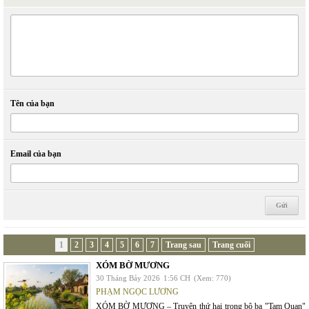
Tên của bạn
Email của bạn
1
2
3
4
5
6
7
Trang sau
Trang cuối
XÓM BỜ MƯƠNG
30 Tháng Bảy 2026
1:56 CH
(Xem: 770)
PHẠM NGỌC LƯƠNG
XÓM BỜ MƯƠNG – Truyện thứ hai trong bộ ba "Tam Quan"