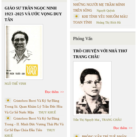
NHỮNG NGƯỜI MẸ TRẦM MÌNH
GIÁO SƯ TRẦN NGỌC NINH
TRÊN SÔNG
Nguyệt Quỳnh
1923 -2025 VÀ ƯỚC VỌNG DUY
KHI TÌNH YÊU NHUỐM MÀU
TÂN
TOAN TÍNH
Hoàng Thị Bích Hà
Phỏng Vấn
TRÒ CHUYỆN VỚI NHÀ THƠ
TRANG CHÂU
NGÔ THẾ VINH
Đọc thêm
Cristoforo Borri Và Ký Sự Đàng
Trong Iii. Quan Khám Lý Trần Đức Hòa
Và Cơ Sở Nước Mặn
THỤY KHUÊ
Cristoforo Borri Và Ký Sự Đàng
Trần Thị Nguyệt Mai
,
TRANG CHÂU
Trong - II. Minh Đức Vương Thái Phi Và
Đọc thêm
Cơ Sở Đạo Chúa Đầu Tiên
THỤY
KHUÊ
PHỎNG VẤN TRÍ TUỆ NHÂN