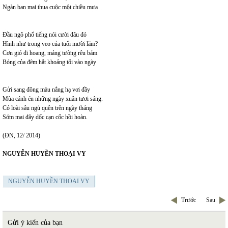
Ngàn ban mai thua cuộc một chiều mưa
Đầu ngõ phố tiếng nói cười đâu đó
Hình như trong veo của tuổi mười lăm?
Cơn gió đi hoang, mảng tường rêu bám
Bóng của đêm hắt khoảng tối vào ngày
Gửi sang đông màu nắng hạ vơi đầy
Mùa cánh én những ngày xuân tươi sáng.
Có loài sâu ngủ quên trên ngày tháng
Sớm mai đây dốc cạn cốc hồi hoàn.
(ĐN, 12/ 2014)
NGUYỄN HUYỀN THOẠI VY
NGUYỄN HUYỀN THOẠI VY
Trước
Sau
Gửi ý kiến của bạn