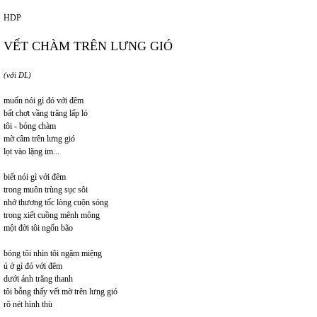
HDP
VẾT CHÀM TRÊN LƯNG GIÓ
(với DL)
muốn nói gì đó với đêm
bất chợt vầng trăng lấp ló
tôi - bóng chàm
mờ câm trên lưng gió
lọt vào lặng im...
biết nói gì với đêm
trong muôn trùng sục sôi
nhớ thương tốc lòng cuộn sóng
trong xiết cuồng mênh mông
một đời tôi ngốn bão
bóng tôi nhìn tôi ngậm miệng
ú ớ gì đó với đêm
dưới ánh trăng thanh
tôi bỗng thấy vết mờ trên lưng gió
rõ nét hình thù