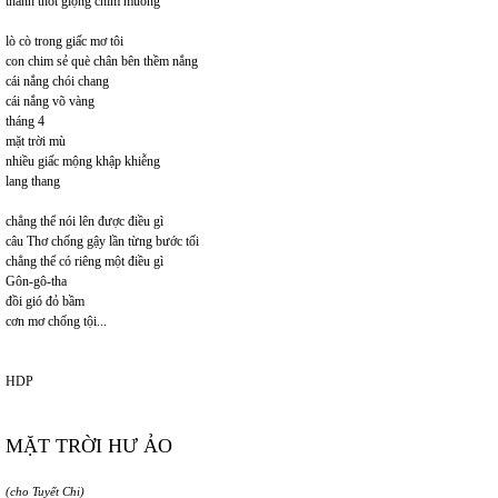
thánh thót giọng chim muông
lò cò trong giấc mơ tôi
con chim sẻ què chân bên thềm nắng
cái nắng chói chang
cái nắng võ vàng
tháng 4
mặt trời mù
nhiều giấc mộng khập khiễng
lang thang
chẳng thể nói lên được điều gì
câu Thơ chống gậy lần từng bước tối
chẳng thể có riêng một điều gì
Gôn-gô-tha
đồi gió đỏ bầm
cơn mơ chống tội...
HDP
MẶT TRỜI HƯ ẢO
(cho Tuyết Chi)