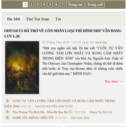
1
2
3
4
5
6
7
Trang sau
Trang cuối
Bài Mới
Thư Toà Soạn
Tin
ODYSSEUS ĐÃ TRỞ VỀ CÒN NHÂN LOẠI THÌ HÌNH NHƯ VẪN ĐANG
LƯU LẠC
09 Tháng Tám 2026
7:14 CH
(Xem: 86)
Minh Hạo
“Một suy ngẫm nối tiếp Từ bài viết “CUỘC TỰ VẤN
LƯƠNG TÂM LỚN NHẤT VÀ RUNG CẢM NHẤT
TRONG ĐIỆN ẢNH” của Mai An Nguyễn Anh Tuấn về
The Odyssey của Christopher Nolan, chúng tôi thử đi thêm
một bước: từ Troy của Homer nhìn về những cuộc chiến
của thế giới hôm nay.” MINH HẠO -
Đọc thêm
CUỘC TỰ VẤN LƯƠNG TÂM LỚN NHẤT VÀ RUNG CẢM NHẤT TRONG
ĐIỆN ẢNH
6:02 CH
MAI AN NGUYỄN ANH TUẤN
Thơ Hoàng Thị Bích Hà - Mùa Đi Qua Ký Ức
12:47 SA
Hoàng Thị Bích Hà
NGHE SẦU RIÊNG CHÍN TỚI
11:11 CH
Trần Kiêm Đoàn