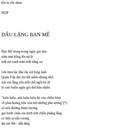
khi ta yêu nhau
HDP
DẤU LẶNG BAN MÊ
Ban Mê trong trong ngày gió nhẹ
sớm mai hồng lên mí lá
mắt em xanh màu mắt nắng xa
cơn mưa lạc đàn rắc sợi long lanh
Quán Văn dịu êm dệt mềm nhung nhớ
trải vào lặng yên một chỗ ngồi bỏ lỡ
ly cafe buồn nghe gió thở hồn nhiên
"luôn luôn, anh luôn luôn lùi vào chiều hôm
về phía hoàng hôn xóa mờ những pho tượng"(*)
có nẻo đường thơm hương
gọi bước chân em dưới trời chiều phẳng lắng
có tình ai vấn vương
âm mê đời - dấu lặng