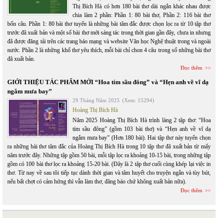
Thị Bích Hà có hơn 180 bài thơ dài ngắn khác nhau được
chia làm 2 phần: Phần 1: 80 bài thơ, Phần 2: 116 bài thơ
bốn câu. Phần 1: 80 bài thơ tuyển là những bài tâm đắc được chọn lọc ra từ 10 tập thơ
trước đã xuất bản và một số bài thơ mới sáng tác trong thời gian gần đây, chưa in nhưng
đã được đăng tải trên các trang báo mạng và website Văn học Nghệ thuật trong và ngoài
nước. Phần 2 là những khổ thơ yêu thích, mỗi bài chỉ chon 4 câu trong số những bài thơ
đã xuất bản.
Đọc thêm
GIỚI THIỆU TÁC PHẨM MỚI “Hoa tím sầu đông” và “Hẹn anh về vĩ dạ
ngắm mưa bay”
29 Tháng Năm 2025
(Xem: 15294)
Hoàng Thị Bích Hà
Năm 2025 Hoàng Thị Bích Hà trình làng 2 tập thơ: “Hoa
tím sầu đông” (gồm 103 bài thơ) và “Hẹn anh về vĩ dạ
ngắm mưa bay” (Hơn 180 bài). Hai tập thơ này tuyển chọn
ra những bài thơ tâm đắc của Hoàng Thị Bích Hà trong 10 tập thơ đã xuất bản từ mấy
năm trước đây. Những tập gồm 50 bài, mỗi tập lọc ra khoảng 10-15 bài, trong những tập
gồm có 100 bài thơ lọc ra khoảng 15-20 bài. (Đây là 2 tập thơ cuối cùng khép lại việc in
thơ. Từ nay về sau tôi tiếp tục dành thời gian và tâm huyết cho truyện ngắn và tùy bút,
nếu bất chợt có cảm hứng thì vẫn làm thơ, đăng báo chứ không xuất bản nữa).
Đọc thêm