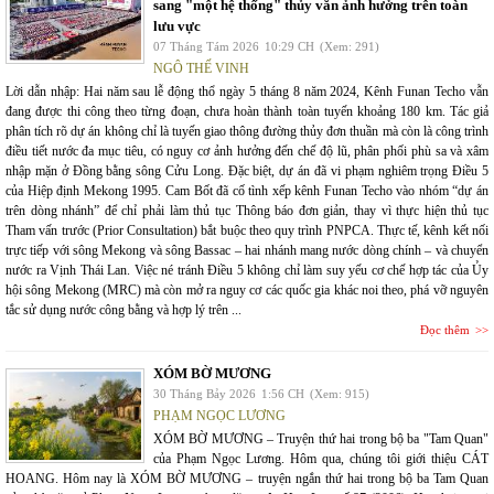
sang "một hệ thống" thủy văn ảnh hưởng trên toàn
lưu vực
07 Tháng Tám 2026
10:29 CH
(Xem: 291)
NGÔ THẾ VINH
Lời dẫn nhập: Hai năm sau lễ động thổ ngày 5 tháng 8 năm 2024, Kênh Funan Techo vẫn
đang được thi công theo từng đoạn, chưa hoàn thành toàn tuyến khoảng 180 km. Tác giả
phân tích rõ dự án không chỉ là tuyến giao thông đường thủy đơn thuần mà còn là công trình
điều tiết nước đa mục tiêu, có nguy cơ ảnh hưởng đến chế độ lũ, phân phối phù sa và xâm
nhập mặn ở Đồng bằng sông Cửu Long. Đặc biệt, dự án đã vi phạm nghiêm trọng Điều 5
của Hiệp định Mekong 1995. Cam Bốt đã cố tình xếp kênh Funan Techo vào nhóm “dự án
trên dòng nhánh” để chỉ phải làm thủ tục Thông báo đơn giản, thay vì thực hiện thủ tục
Tham vấn trước (Prior Consultation) bắt buộc theo quy trình PNPCA. Thực tế, kênh kết nối
trực tiếp với sông Mekong và sông Bassac – hai nhánh mang nước dòng chính – và chuyển
nước ra Vịnh Thái Lan. Việc né tránh Điều 5 không chỉ làm suy yếu cơ chế hợp tác của Ủy
hội sông Mekong (MRC) mà còn mở ra nguy cơ các quốc gia khác noi theo, phá vỡ nguyên
tắc sử dụng nước công bằng và hợp lý trên ...
Đọc thêm
XÓM BỜ MƯƠNG
30 Tháng Bảy 2026
1:56 CH
(Xem: 915)
PHẠM NGỌC LƯƠNG
XÓM BỜ MƯƠNG – Truyện thứ hai trong bộ ba "Tam Quan"
của Phạm Ngọc Lương. Hôm qua, chúng tôi giới thiệu CÁT
HOANG. Hôm nay là XÓM BỜ MƯƠNG – truyện ngắn thứ hai trong bộ ba Tam Quan