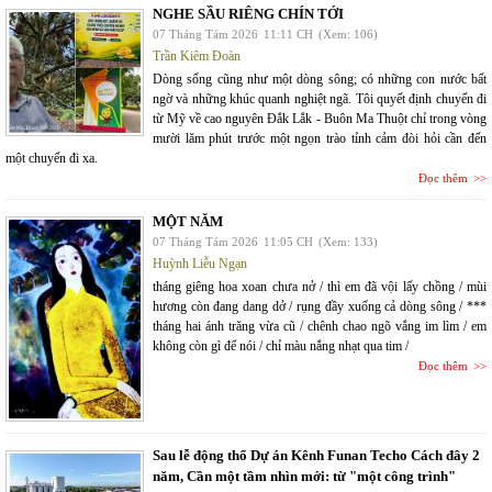
NGHE SẦU RIÊNG CHÍN TỚI
07 Tháng Tám 2026
11:11 CH
(Xem: 106)
Trần Kiêm Đoàn
Dòng sống cũng như một dòng sông; có những con nước bất
ngờ và những khúc quanh nghiệt ngã. Tôi quyết định chuyến đi
từ Mỹ về cao nguyên Đắk Lắk - Buôn Ma Thuột chỉ trong vòng
mười lăm phút trước một ngọn trào tỉnh cảm đòi hỏi cần đến
một chuyến đi xa.
Đọc thêm
MỘT NĂM
07 Tháng Tám 2026
11:05 CH
(Xem: 133)
Huỳnh Liễu Ngạn
tháng giêng hoa xoan chưa nở / thì em đã vội lấy chồng / mùi
hương còn đang dang dở / rụng đầy xuống cả dòng sông / ***
tháng hai ánh trăng vừa cũ / chênh chao ngõ vắng im lìm / em
không còn gì để nói / chỉ màu nắng nhạt qua tim /
Đọc thêm
Sau lễ động thổ Dự án Kênh Funan Techo Cách đây 2
năm, Cần một tầm nhìn mới: từ "một công trình"