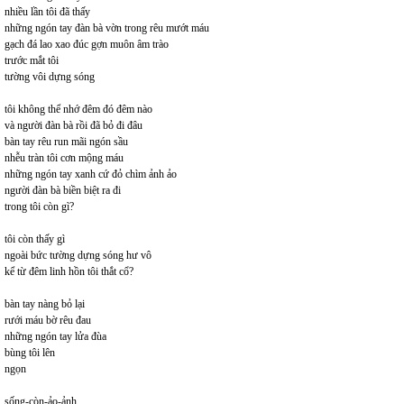
nhiều lần tôi đã thấy
những ngón tay đàn bà vờn trong rêu mướt máu
gạch đá lao xao đúc gợn muôn âm trào
trước mắt tôi
tường vôi dựng sóng
tôi không thể nhớ đêm đó đêm nào
và người đàn bà rồi đã bỏ đi đâu
bàn tay rêu run mãi ngón sầu
nhễu tràn tôi cơn mộng máu
những ngón tay xanh cứ đỏ chìm ảnh ảo
người đàn bà biền biệt ra đi
trong tôi còn gì?
tôi còn thấy gì
ngoài bức tường dựng sóng hư vô
kể từ đêm linh hồn tôi thắt cổ?
bàn tay nàng bỏ lại
rưới máu bờ rêu đau
những ngón tay lửa đùa
bùng tôi lên
ngọn
sống-còn-ảo-ảnh