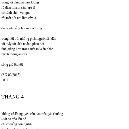
trong tôi đang là mùa Đông
rũ đâm nhánh cành trơ lá
có cánh chim vụt qua
rồi mất hút nơi lùm cây lạ
đánh rơi tiếng hót muôn trùng...
trong nổi trôi những phận người lận đận
tôi thấy tôi lách nhánh phao đời
tình giăng lưới trong mắt mùa ẩn nhẫn
mênh mông ân cần
sóng gió ôm tôi...
(SG 02/2015)
HDP
THÁNG 4
không có lời nguyện cầu nào trên gác chuông
- tôi đã trèo lên đó
chỉ có tiếng con người