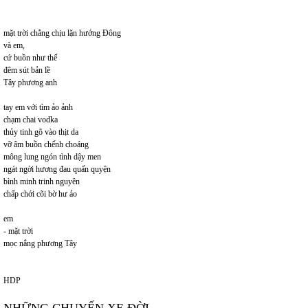
mặt trời chẳng chịu lặn hướng Đông
và em,
cứ buồn như thế
đêm sút bản lề
Tây phương anh
tay em với tìm ảo ảnh
chạm chai vodka
thủy tinh gõ vào thịt da
vỡ âm buồn chếnh choáng
mông lung ngón tình dậy men
ngát ngời hương đau quấn quyện
bình minh trinh nguyên
chấp chới cõi bờ hư ảo
em
- mặt trời
mọc nắng phương Tây
HDP
NHỮNG CHUYẾN XE ĐỜI