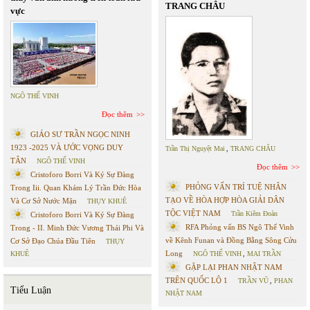
TRANG CHÂU
vực
NGÔ THẾ VINH
Đọc thêm
GIÁO SƯ TRẦN NGỌC NINH
1923 -2025 VÀ ƯỚC VỌNG DUY
Trần Thị Nguyệt Mai
,
TRANG CHÂU
TÂN
NGÔ THẾ VINH
Đọc thêm
Cristoforo Borri Và Ký Sự Đàng
PHỎNG VẤN TRÍ TUỆ NHÂN
Trong Iii. Quan Khám Lý Trần Đức Hòa
TẠO VỀ HÒA HỢP HÒA GIẢI DÂN
Và Cơ Sở Nước Mặn
THỤY KHUÊ
TỘC VIỆT NAM
Trần Kiêm Đoàn
Cristoforo Borri Và Ký Sự Đàng
RFA Phỏng vấn BS Ngô Thế Vinh
Trong - II. Minh Đức Vương Thái Phi Và
về Kênh Funan và Đồng Bằng Sông Cửu
Cơ Sở Đạo Chúa Đầu Tiên
THỤY
Long
KHUÊ
NGÔ THẾ VINH
,
MAI TRẦN
GẶP LẠI PHAN NHẬT NAM
TRÊN QUỐC LỘ 1
TRẦN VŨ
,
PHAN
Tiểu Luận
NHẬT NAM