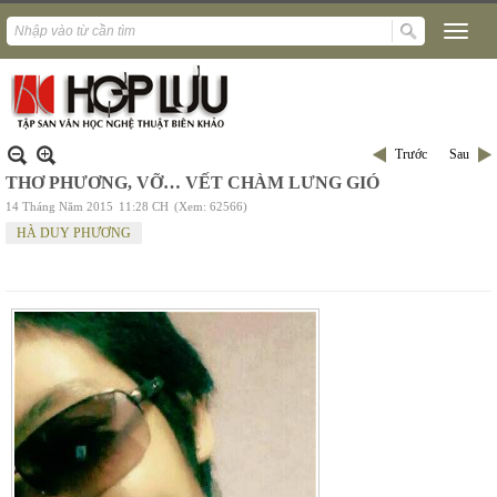
Trước
Sau
THƠ PHƯƠNG, VỠ… VẾT CHÀM LƯNG GIÓ
14 Tháng Năm 2015
11:28 CH
(Xem: 62566)
HÀ DUY PHƯƠNG