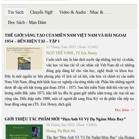
Tin Sách
Chuyển Ngữ
Video & Audio : Nhạc & . . .
Đọc Sách - Mạn Đàm
THẾ GIỚI SÁNG TẠO CỦA MIỀN NAM VIỆT NAM VÀ HẢI NGOẠI
1954 – ĐẾN HIỆN TẠI – TẬP 1
13 Tháng Tám 2025
(Xem: 12142)
NGÔ THẾ VINH
,
TS Eric Henry
Cuốn sách này là bản dịch tuyển tập những bút ký cá nhân,
văn học và báo chí về các nhân vật Việt Nam đã có những
đóng góp đáng kể cho văn học, nghệ thuật và khoa học.
Đây là một nguồn tư liệu phong phú về lịch sử xã hội, văn hóa và chính trị của miền
Nam Việt Nam, đồng thời khắc họa sự nghiệp của từng nhân vật. Phần lớn những người
được đề cập nổi bật trong giai đoạn 1954 – 1975. Sau khi miền Nam thất thủ vào tay lực
lượng miền Bắc năm 1975, hầu hết họ đều bị giam giữ nhiều năm trong các trại cải tạo
cộng sản. Đến thập niên 1980, một số người đã sang Hoa Kỳ và đa phần vẫn tiếp tục
hoạt động sáng tạo.(TS. Eric Henry, dịch giả)
Đọc thêm
GIỚI THIỆU TÁC PHẨM MỚI “Hẹn Anh Về Vỹ Dạ Ngắm Mưa Bay”
06 Tháng Sáu 2025
(Xem: 13485)
Hoàng Thị Bích Hà
Tập thơ “Hẹn Anh Về Vỹ Dạ Ngắm Mưa Bay” của Hoàng