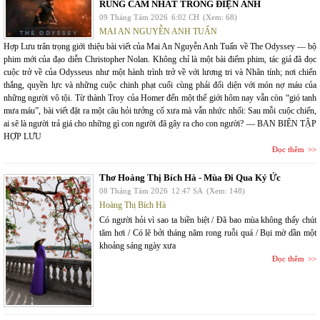
RUNG CẢM NHẤT TRONG ĐIỆN ẢNH
09 Tháng Tám 2026
6:02 CH
(Xem: 68)
MAI AN NGUYỄN ANH TUẤN
Hợp Lưu trân trọng giới thiệu bài viết của Mai An Nguyễn Anh Tuấn về The Odyssey — bộ
phim mới của đạo diễn Christopher Nolan. Không chỉ là một bài điểm phim, tác giả đã đọc
cuộc trở về của Odysseus như một hành trình trở về với lương tri và Nhân tính; nơi chiến
thắng, quyền lực và những cuộc chinh phạt cuối cùng phải đối diện với món nợ máu của
những người vô tội. Từ thành Troy của Homer đến một thế giới hôm nay vẫn còn “gió tanh
mưa máu”, bài viết đặt ra một câu hỏi tưởng cổ xưa mà vẫn nhức nhối: Sau mỗi cuộc chiến,
ai sẽ là người trả giá cho những gì con người đã gây ra cho con người? — BAN BIÊN TẬP
HỢP LƯU
Đọc thêm
Thơ Hoàng Thị Bích Hà - Mùa Đi Qua Ký Ức
08 Tháng Tám 2026
12:47 SA
(Xem: 148)
Hoàng Thị Bích Hà
Có người hỏi vì sao ta biền biệt / Đã bao mùa không thấy chút
tăm hơi / Có lẽ bởi tháng năm rong ruỗi quá / Bụi mờ dần một
khoảng sáng ngày xưa
Đọc thêm