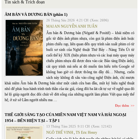
Tin sách & Trích đoạn
ÂM BẢN VÀ DƯƠNG BẢN (phần 1)
26 Tháng Sáu 2026
4:21 CH
(Xem: 2696)
MAI AN NGUYỄN ANH TUẤN
Âm bản & Dương bản (Négatif & Positif) – khái niệm có
gốc từ điện ảnh phim nhựa, còn gọi là phim điện ảnh hoặc
phim chiếu rạp, liên quan đến quy trình sản xuất phim có từ
buổi sơ sinh của Nghệ thuật Thứ Bảy - Nàng Tiên Út từ
cuối thế kỷ XIX (hiện phim nhựa và các loại máy quay máy
chiếu phim nhựa đã được đưa vào các Bảo tàng Điện ảnh),
cái quy trình mà nếu ai đó muốn tìm hiểu trên Google sẽ
không bao giờ có được thông tin đầy đủ… Nhưng, cuốn
sách này không đi sâu vào công nghệ Điện ảnh, chỉ mượn
khái niệm Âm bản & Dương bản như một cánh cửa ban đầu, một ký hiệu nghệ thuật
nhỏ để phác họa hành trình tinh thần của tác giả, cùng đôi ba lát cắt tự sự về nghề qua đó
hé lộ giúp người đọc đôi chút về đời sống của những người làm phim Việt qua mấy thế
hệ, ở xứ sở Lắm người nhiều ma …
Đọc thêm
THẾ GIỚI SÁNG TẠO CỦA MIỀN NAM VIỆT NAM VÀ HẢI NGOẠI
1954 – ĐẾN HIỆN TẠI – TẬP 1
13 Tháng Tám 2025
9:11 CH
(Xem: 12142)
NGÔ THẾ VINH
,
TS Eric Henry
Cuốn sách này là bản dịch tuyển tập những bút ký cá nhân,