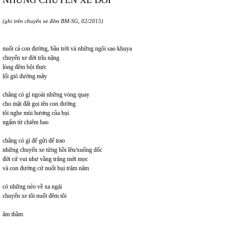
(ghi trên chuyến xe đêm BM-SG, 02/2015)
nuốt cả con đường, bầu trời và những ngôi sao khuya
chuyến xe đời trĩu nặng
lòng đêm bội thực
lối gió đường mây
chẳng có gì ngoài những vòng quay
cho mặt đất gọi tên con đường
tôi nghe mùi hương của bụi
ngấm từ chiêm bao
chẳng có gì để gửi để trao
những chuyến xe từng hồi lên/xuống dốc
đời cứ vui như vầng trăng mới mọc
và con đường cứ nuốt bụi trăm năm
có những nẻo về xa ngái
chuyến xe tôi nuốt đêm tôi
âm thầm