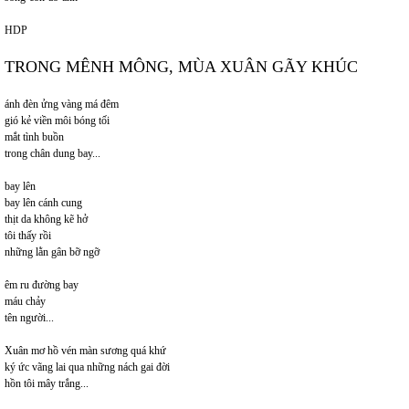
HDP
TRONG MÊNH MÔNG, MÙA XUÂN GÃY KHÚC
ánh đèn ửng vàng má đêm
gió kẻ viền môi bóng tối
mắt tình buồn
trong chân dung bay...
bay lên
bay lên cánh cung
thịt da không kẽ hở
tôi thấy rồi
những lằn gân bỡ ngỡ
êm ru đường bay
máu chảy
tên người...
Xuân mơ hồ vén màn sương quá khứ
ký ức vãng lai qua những nách gai đời
hồn tôi mây trắng...