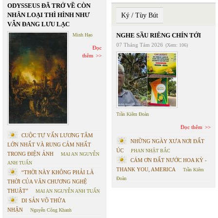
ODYSSEUS ĐÃ TRỞ VỀ CÒN
NHÂN LOẠI THÌ HÌNH NHƯ
Ký / Tùy Bút
VẪN ĐANG LƯU LẠC
NGHE SẦU RIÊNG CHÍN TỚI
Minh Hạo
07 Tháng Tám 2026
(Xem: 106)
Đọc
thêm
Trần Kiêm Đoàn
Đọc thêm
CUỘC TỰ VẤN LƯƠNG TÂM
NHỮNG NGÀY XƯA NƠI ĐẤT
LỚN NHẤT VÀ RUNG CẢM NHẤT
ÚC
PHAN NHẬT BẮC
TRONG ĐIỆN ẢNH
MAI AN NGUYỄN
CÁM ƠN ĐẤT NƯỚC HOA KỲ -
ANH TUẤN
THANK YOU, AMERICA
Trần Kiêm
“THỜI NÀY KHÔNG PHẢI LÀ
Đoàn
THỜI CỦA VĂN CHƯƠNG NGHỆ
THUẬT”
MAI AN NGUYỄN ANH TUẤN
DI SẢN VÔ THỪA
NHẬN
Nguyễn Công Khanh