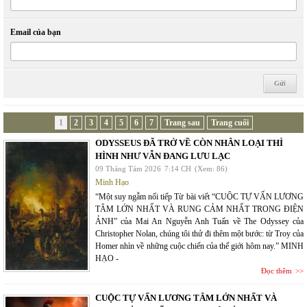
Email của bạn
1
2
3
4
5
6
7
Trang sau
Trang cuối
ODYSSEUS ĐÃ TRỞ VỀ CÒN NHÂN LOẠI THÌ
HÌNH NHƯ VẪN ĐANG LƯU LẠC
09 Tháng Tám 2026
7:14 CH
(Xem: 86)
Minh Hạo
“Một suy ngẫm nối tiếp Từ bài viết “CUỘC TỰ VẤN LƯƠNG
TÂM LỚN NHẤT VÀ RUNG CẢM NHẤT TRONG ĐIỆN
ẢNH” của Mai An Nguyễn Anh Tuấn về The Odyssey của
Christopher Nolan, chúng tôi thử đi thêm một bước: từ Troy của
Homer nhìn về những cuộc chiến của thế giới hôm nay.” MINH
HẠO -
Đọc thêm
CUỘC TỰ VẤN LƯƠNG TÂM LỚN NHẤT VÀ