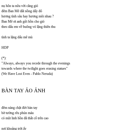
nụ hôn ta nửa vời căng gió
đêm Ban Mê đất nồng dấy đỏ
hương tình sâu hay hương môi nhau ?
Ban Mê ơi anh gửi hồn cho gió
theo dấu em về buông vó lặng thiên thu
tình ta lặng dấu mê mù
HDP
(*):
"Always, always you recede through the evenings
towards where the twilight goes erasing statues"
(We Have Lost Even - Pablo Neruda)
BÀN TAY ẢO ẢNH
đêm nàng chặt đứt bàn tay
bờ tường rêu phún máu
có một linh hồn đã thắt cổ trên cao
nơi khoảng trời ấy