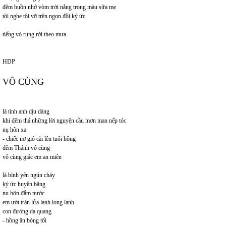
đêm buồn nhớ vòm trời nắng trong màu sữa mẹ
tôi nghe tôi vỡ trên ngọn đồi ký ức
tiếng vó rụng rời theo mưa
HDP
VÔ CÙNG
là tình anh dịu dàng
khi đêm thả những lời nguyện cầu mơn man nếp tóc
nụ hôn xa
- chiếc nơ gió cài lên tuổi hồng
đêm Thánh vô cùng
vô cùng giấc em an miên
là bình yên ngún cháy
ký ức huyền băng
nụ hôn đẫm nước
em ướt tràn lửa lạnh long lanh
con đường dạ quang
- hồng ân bóng tối