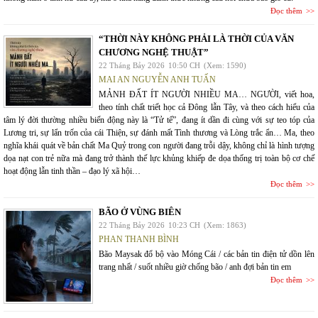
Đọc thêm
“THỜI NÀY KHÔNG PHẢI LÀ THỜI CỦA VĂN
CHƯƠNG NGHỆ THUẬT”
22 Tháng Bảy 2026
10:50 CH
(Xem: 1590)
MAI AN NGUYỄN ANH TUẤN
MẢNH ĐẤT ÍT NGƯỜI NHIỀU MA… NGƯỜI, viết hoa,
theo tính chất triết học cả Đông lẫn Tây, và theo cách hiểu của
tâm lý đời thường nhiều biến động này là “Tử tế”, đang ít dần đi cùng với sự teo tóp của
Lương tri, sự lẩn trốn của cái Thiện, sự đánh mất Tình thương và Lòng trắc ẩn… Ma, theo
nghĩa khái quát về bản chất Ma Quỷ trong con người đang trỗi dậy, không chỉ là hình tượng
dọa nạt con trẻ nữa mà đang trở thành thế lực khủng khiếp đe dọa thống trị toàn bộ cơ chế
hoạt động lẫn tinh thần – đạo lý xã hội…
Đọc thêm
BÃO Ở VÙNG BIÊN
22 Tháng Bảy 2026
10:23 CH
(Xem: 1863)
PHAN THANH BÌNH
Bão Maysak đổ bộ vào Móng Cái / các bản tin điện tử dồn lên
trang nhất / suốt nhiều giờ chống bão / anh đợi bản tin em
Đọc thêm