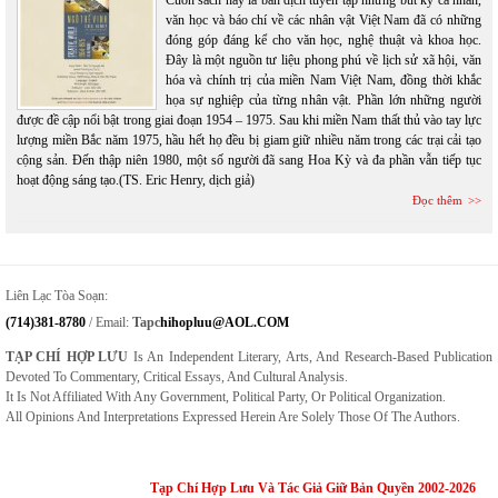
văn học và báo chí về các nhân vật Việt Nam đã có những
đóng góp đáng kể cho văn học, nghệ thuật và khoa học.
Đây là một nguồn tư liệu phong phú về lịch sử xã hội, văn
hóa và chính trị của miền Nam Việt Nam, đồng thời khắc
họa sự nghiệp của từng nhân vật. Phần lớn những người
được đề cập nổi bật trong giai đoạn 1954 – 1975. Sau khi miền Nam thất thủ vào tay lực
lượng miền Bắc năm 1975, hầu hết họ đều bị giam giữ nhiều năm trong các trại cải tạo
cộng sản. Đến thập niên 1980, một số người đã sang Hoa Kỳ và đa phần vẫn tiếp tục
hoạt động sáng tạo.(TS. Eric Henry, dịch giả)
Đọc thêm
Liên Lạc Tòa Soạn:
(714)381-8780
/ Email:
Tapc
Hihopluu@AOL.COM
TẠP CHÍ HỢP LƯU
Is An Independent Literary, Arts, And Research-Based Publication
Devoted To Commentary, Critical Essays, And Cultural Analysis.
It Is Not Affiliated With Any Government, Political Party, Or Political Organization.
All Opinions And Interpretations Expressed Herein Are Solely Those Of The Authors.
Tạp Chí Hợp Lưu Và Tác Giả Giữ Bản Quyền 2002-2026