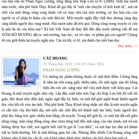
của nhà văn trẻ Phạm Ngọc Lương, từng đăng trên Hợp Lưu số 87 (2006). Hơn hai mươi
năm trước, nhà phê bình Thụy Khuê đã gọi đây là "một câu chuyện cổ tích kinh dị", nơi cái
chết của một dòng sông song hành với sự mục rữa của môi trường, sự tha hóa của con
người và số phận bi thảm của một đứa trẻ. Một truyện ngắn đầy chất thơ, nhưng càng đẹp
càng khiến người đọc rùng mình. Hai mươi năm đã trôi qua. Dòng sông trong truyện có còn
là một ẩn dụ của hôm nay? Xã hội Việt Nam đã thay đổi đến đâu trước những vấn đề mà
XÓM BỜ MƯƠNG đặt ra: môi trường, bạo lực, sự vô cảm, và phẩm giá con người? Chúng
tôi xin giới thiệu lại truyện ngắn này. Câu trả lời, có lẽ, xin dành cho mỗi bạn đọc.
Đọc thêm
CÁT HOANG
29 Tháng Bảy 2026
3:34 CH
(Xem: 983)
PHẠM NGỌC LƯƠNG
Có những tác phẩm không thuộc về một thời điểm. Chúng lặng
lẽ nằm lại trên trang giấy nhiều năm, rồi một ngày nào đó bỗng
hiện lên với sức nặng như thể vừa mới được viết hôm qua. Cát
Hoang là một truyện ngắn như vậy. Lần đầu xuất hiện trên Tạp chí Hợp Lưu bởi lối viết tối
giản, đứt đoạn như điện ảnh, ngôn ngữ đầy ký hiệu, và một thế giới nghệ thuật khiến người
đọc vừa bối rối vừa ám ảnh. Nhà phê bình Thụy Khuê từng nhận xét đây là một truyện ngắn
có cấu trúc của thơ hiện đại, nơi mỗi câu chữ đều trở thành một ám hiệu, buộc người đọc
phải đọc bằng trực giác nhiều hơn bằng cốt truyện. Trong thế giới ấy, có một bãi đất nổi giữa
dòng sông, một cộng đồng sống như chưa từng biết đến ánh sáng của văn minh, nơi trẻ em
không được học chữ, nơi người biết chữ bị gọi là "con điên", và nơi bạo lực dần trở thành
trật tự bình thường. Đó là một không gian hư cấu. Nhưng điều khiến Cát Hoang sống mãi
không nằm ở tính hư cấu ấy, mà ở khả năng đánh thức những câu hỏi chưa bao giờ cũ: