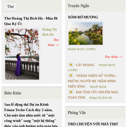
Truyện Ngắn
Thơ
XÓM BỜ MƯƠNG
Thơ Hoàng Thị Bích Hà - Mùa Đi
Qua Ký Ức
Hoàng Thị
Bích Hà
Đọc
thêm
PHẠM NGỌC LƯƠNG
Đọc thêm
CÁT HOANG
PHẠM NGỌC
LƯƠNG
THÁNH THIÊN NỮ TƯỚNG -
NHỮNG NGƯỜI MẸ TRẦM MÌNH
TRÊN SÔNG
Nguyệt Quỳnh
KHI TÌNH YÊU NHUỐM MÀU
Biên Khảo
TOAN TÍNH
Hoàng Thị Bích Hà
Sau lễ động thổ Dự án Kênh
Funan Techo Cách đây 2 năm,
Phỏng Vấn
Cần một tầm nhìn mới: từ "một
công trình" sang "một hệ thống"
TRÒ CHUYỆN VỚI NHÀ THƠ
thủy văn ảnh hưởng trên toàn lưu