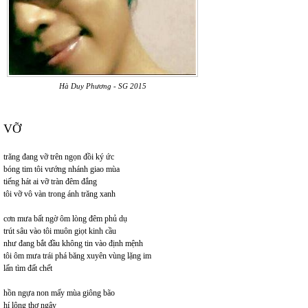
Hà Duy Phương - SG 2015
VỠ
trăng đang vỡ trên ngọn đồi ký ức
bóng tim tôi vướng nhánh giao mùa
tiếng hát ai vỡ tràn đêm đắng
tôi vỡ vô vàn trong ánh trăng xanh
cơn mưa bất ngờ ôm lòng đêm phủ dụ
trút sâu vào tôi muôn giọt kinh cầu
như đang bắt đầu không tin vào định mệnh
tôi ôm mưa trái phá băng xuyên vùng lặng im
lấn tìm đất chết
hồn ngựa non mấy mùa giông bão
hí lộng thơ ngây