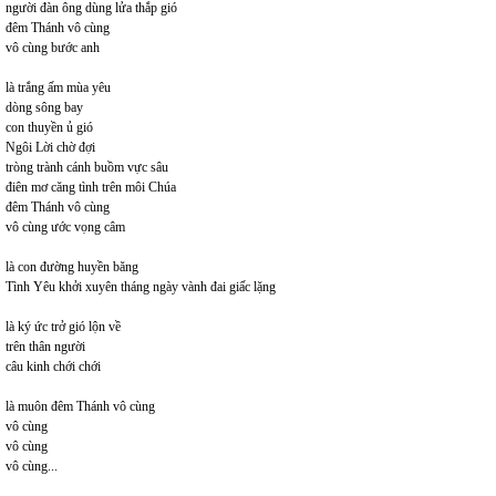
người đàn ông dùng lửa thắp gió
đêm Thánh vô cùng
vô cùng bước anh
là trắng ấm mùa yêu
dòng sông bay
con thuyền ủ gió
Ngôi Lời chờ đợi
tròng trành cánh buồm vực sâu
điên mơ căng tình trên môi Chúa
đêm Thánh vô cùng
vô cùng ước vọng câm
là con đường huyền băng
Tình Yêu khởi xuyên tháng ngày vành đai giấc lặng
là ký ức trở gió lộn về
trên thân người
câu kinh chới chới
là muôn đêm Thánh vô cùng
vô cùng
vô cùng
vô cùng...