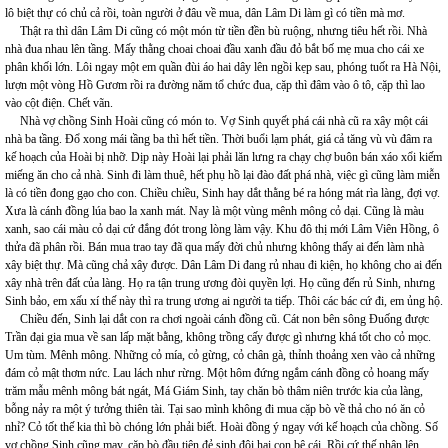
lô biệt thự có chủ cả rồi, toàn người ở đâu về mua, dân Lâm Di làm gì có tiền mà mơ.
Thật ra thì dân Lâm Di cũng có một món từ tiền đền bù ruộng, nhưng tiêu hết rồi. Nhà
nhà đua nhau lên tầng. Mấy thằng choai choai đầu xanh đầu đỏ bắt bố mẹ mua cho cái xe
phân khối lớn. Lôi ngay một em quần đùi áo hai dây lên ngồi kẹp sau, phóng tuốt ra Hà Nội,
lượn một vòng Hồ Gươm rồi ra đường năm tổ chức đua, cặp thì đâm vào ô tô, cặp thì lao
vào cột điện. Chết vãn.
Nhà vợ chồng Sinh Hoài cũng có món to. Vợ Sinh quyết phá cái nhà cũ ra xây một cái
nhà ba tầng. Đổ xong mái tầng ba thì hết tiền. Thời buổi lạm phát, giá cả tăng vù vù đâm ra
kế hoạch của Hoài bị nhỡ. Dịp này Hoài lại phải lăn lưng ra chạy chợ buôn bán xáo xổi kiếm
miếng ăn cho cả nhà. Sinh đi làm thuê, hết phụ hồ lại đào đất phá nhà, việc gì cũng làm miễn
là có tiền đong gạo cho con. Chiều chiều, Sinh hay dắt thằng bé ra hóng mát rìa làng, đợi vợ.
Xưa là cánh đồng lúa bao la xanh mát. Nay là một vùng mênh mông cỏ dại. Cũng là màu
xanh, sao cái màu cỏ dại cứ đắng đót trong lòng làm vậy. Khu đô thị mới Lâm Viên Hồng, ô
thửa đã phân rồi. Bán mua trao tay đã qua mấy đời chủ nhưng không thấy ai đến làm nhà
xây biệt thự. Mà cũng chả xây được. Dân Lâm Di đang rủ nhau đi kiện, họ không cho ai đến
xây nhà trên đất của làng. Họ ra tận trung ương đòi quyền lợi. Họ cũng đến rủ Sinh, nhưng
Sinh bảo, em xấu xí thế này thì ra trung ương ai người ta tiếp. Thôi các bác cứ đi, em ủng hộ.
Chiều đến, Sinh lại dắt con ra chơi ngoài cánh đồng cũ. Cát non bên sông Đuống được
Trần đại gia mua về san lấp mặt bằng, không trồng cấy được gì nhưng khá tốt cho cỏ mọc.
Um tùm. Mênh mông. Những cỏ mía, cỏ gừng, cỏ chân gà, thỉnh thoảng xen vào cả những
đám cỏ mật thơm nức. Lau lách như rừng. Một hôm đứng ngắm cánh đồng cỏ hoang mấy
trăm mẫu mênh mông bát ngát, Má Giám Sinh, tay chăn bò thâm niên trước kia của làng,
bỗng nảy ra một ý tưởng thiên tài. Tại sao mình không đi mua cặp bò về thả cho nó ăn cỏ
nhỉ? Cỏ tốt thế kia thì bò chóng lớn phải biết. Hoài đồng ý ngay với kế hoạch của chồng. Số
vợ chồng Sinh cũng may, cặp bò đầu tiên đẻ sinh đôi hai con bê cái. Rồi cứ thế nhân lên,