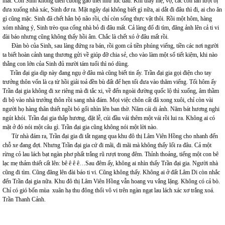
mất. Còn Sinh không điên cuồng gào thét như lúc đầu. Khi thấy mẹ, vợ, các con lần lượt bị
đưa xuống nhà xác, Sinh đơ ra. Mặt ngây dại không biết gì nữa, ai dắt đi đâu thì đi, ai cho ăn
gì cũng mặc. Sinh đã chết hẳn bộ não rồi, chỉ còn sống thực vật thôi. Rồi một hôm, hàng
xóm nhãng ý, Sinh trèo qua cổng nhà bỏ đi đâu mất. Cả làng đổ đi tìm, đăng ảnh lên cả ti vi
đài báo nhưng cũng không thấy hồi âm. Chắc là chết xó ở đâu mất rồi.
Đàn bò của Sinh, sau làng đứng ra bán, rồi gom cả tiền phúng viếng, tiền các nơi người
ta biết hoàn cảnh tang thương gửi về giúp đỡ chia sẻ, cho vào làm một sổ tiết kiệm, khi nào
thằng con lớn của Sinh đủ mười tám tuổi thì nó dùng.
Trần đại gia dịp này đang ngụ ở đâu mà cũng biết tin ấy. Trần đại gia gọi điện cho tay
trưởng thôn vốn là cạ từ hồi giải toả đền bù đất để hẹn tối đưa vào thăm viếng. Tối hôm ấy
Trần đại gia không đi xe riêng mà đi tắc xi, về đến ngoài đường quốc lộ thì xuống, âm thầm
đi bộ vào nhà trưởng thôn rồi sang nhà đám. Mọi việc chôn cất đã xong xuôi, chỉ còn vài
người họ hàng thân thiết ngồi bó gối nhìn lên ban thờ. Năm cái di ảnh. Năm bát hương nghi
ngút khói. Trần đại gia thắp hương, đặt lễ, cúi đầu vái thêm một vái rồi lui ra. Không ai có
mặt ở đó nói một câu gì. Trần đại gia cũng không nói một lời nào.
Từ nhà đám ra, Trần đại gia đi tắt ngang qua khu đô thị Lâm Viên Hồng cho nhanh đến
chỗ xe đang đợi. Nhưng Trần đại gia cứ đi mãi, đi mãi mà không thấy lối ra đâu. Cả một
rừng cỏ lau lách bạt ngàn phơ phất trắng rũ rượi trong đêm. Thỉnh thoảng, tiếng một con bê
lạc mẹ thảm thiết cất lên: bê ê ê ê…Sau đêm ấy, không ai nhìn thấy Trần đại gia. Người nhà
cũng đi tìm. Cũng đăng lên đài báo ti vi. Cũng không thấy. Không ai ở đất Lâm Di còn nhắc
đến Trần đại gia nữa. Khu đô thị Lâm Viên Hồng vẫn hoang vu vắng lặng. Không có cả bò.
Chỉ có gió bốn mùa xuân hạ thu đông thổi vô vi trên ngàn ngạt lau lách xác xơ trắng xoá.
Trần Thanh Cảnh.