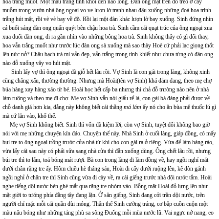
hoa trắng muốt. Một màu trắng tinh khôi đến nao lòng. Đàn ong mật trên đõ treo ở cây
muỗm trong vườn nhà ông ngoại vo ve lượn lờ tranh nhau đậu xuống những đoá hoa trinh
trắng hút mật, rồi vè vè bay về đõ. Rồi lại một đàn khác lượn lờ bay xuống. Sinh đứng nhìn
cả buổi sáng đàn ong quấn quýt bên chậu hoa trà. Sinh cầm cái quạt trúc của ông ngoại xua
xua đuổi đàn ong, đi ra gần nhìn vào những bông hoa trà. Sinh không thấy có gì đổi thay,
hoa vẫn trắng muốt như trước lúc đàn ong sà xuống mà sao thày Hoè cứ phải lạc giọng thốt
lên nức nở? Chậu bạch trà mi vẫn đẹp, vẫn trắng trong tinh khiết như chưa từng có đàn ong
nào đỗ xuống vây vo hút mật.
Sinh lấy vợ thì ông ngoại đã giỗ hết lâu rồi. Vợ Sinh là con gái trong làng, không xinh
cũng chẳng xấu, thường thường. Nhưng mà Hoài(tên vợ Sinh) khá đảm đang, theo mẹ chợ
búa hàng xay hàng xáo từ bé. Hoài học hết cấp ba nhưng thi chả đỗ trường nào nên ở nhà
làm ruộng và theo mẹ đi chợ. Mẹ vợ Sinh vẫn nói giấu rể là, con gái bà đáng phải được về
chỗ danh giá hơn kia, đằng này không biết cái thằng
má lám
ấy nó cho ăn bùa mê thuốc lú gì
mà cứ lăn vào, khổ thế.
Mẹ vợ Sinh không biết. Sinh thì vốn đã kiệm lời, còn vợ Sinh, tuyệt đối không bao giờ
nói với mẹ những chuyện kín đáo. Chuyện thế này. Nhà Sinh ở cuối làng, giáp đồng, có mấy
bụi tre to ông ngoại trồng trước cửa nhà từ khi cho con gái ra ở riêng. Vừa để làm hàng rào,
vừa lấy cái sau này có phải sửa sang nhà cửa thì đẵn xuống dùng. Ông chết lâu rồi, nhưng
búi tre thì to lắm, toả bóng mát rượi. Bà con trong làng đi làm đồng về, hay ngồi nghỉ mát
dưới chân rặng tre ấy. Hôm chiều hè tháng sáu, Hoài đi cấy dưới ruộng lên, kê đòn gánh
ngồi nghỉ ở chân tre thì Sinh cũng vừa đi cày về, ra cái giếng trước nhà dội nước tắm. Hoài
nghe tiếng dội nước bèn ghé mắt qua rặng tre nhòm vào. Bỗng mặt Hoài đỏ lựng lên như
mặt giời to tướng phía đằng tây đang lặn. Ở sân giếng, Sinh đang cởi trần dội nước, trên
người chỉ mặc mỗi cái quần đùi mỏng. Thân thể Sinh cường tráng, cơ bắp cuồn cuộn một
màu nâu bóng như những tảng phù sa sông Đuống mỗi mùa nước lũ. Vai ngực nở nang, eo