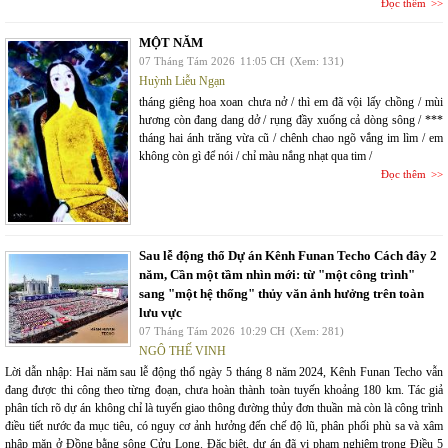
Đọc thêm
MỘT NĂM
07 Tháng Tám 2026
11:05 CH
(Xem: 131)
Huỳnh Liễu Ngạn
tháng giêng hoa xoan chưa nở / thì em đã vội lấy chồng / mùi
hương còn đang dang dở / rụng đầy xuống cả dòng sông / ***
tháng hai ánh trăng vừa cũ / chênh chao ngõ vắng im lìm / em
không còn gì để nói / chỉ màu nắng nhạt qua tim /
Đọc thêm
Sau lễ động thổ Dự án Kênh Funan Techo Cách đây 2
năm, Cần một tầm nhìn mới: từ "một công trình"
sang "một hệ thống" thủy văn ảnh hưởng trên toàn
lưu vực
07 Tháng Tám 2026
10:29 CH
(Xem: 281)
NGÔ THẾ VINH
Lời dẫn nhập: Hai năm sau lễ động thổ ngày 5 tháng 8 năm 2024, Kênh Funan Techo vẫn
đang được thi công theo từng đoạn, chưa hoàn thành toàn tuyến khoảng 180 km. Tác giả
phân tích rõ dự án không chỉ là tuyến giao thông đường thủy đơn thuần mà còn là công trình
điều tiết nước đa mục tiêu, có nguy cơ ảnh hưởng đến chế độ lũ, phân phối phù sa và xâm
nhập mặn ở Đồng bằng sông Cửu Long. Đặc biệt, dự án đã vi phạm nghiêm trọng Điều 5