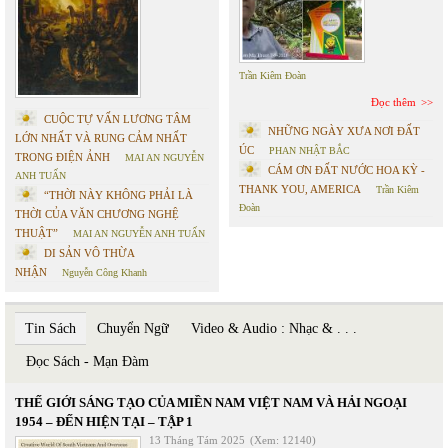
Trần Kiêm Đoàn
Đọc thêm
CUỘC TỰ VẤN LƯƠNG TÂM
NHỮNG NGÀY XƯA NƠI ĐẤT
LỚN NHẤT VÀ RUNG CẢM NHẤT
ÚC
PHAN NHẬT BẮC
TRONG ĐIỆN ẢNH
MAI AN NGUYỄN
CÁM ƠN ĐẤT NƯỚC HOA KỲ -
ANH TUẤN
THANK YOU, AMERICA
Trần Kiêm
“THỜI NÀY KHÔNG PHẢI LÀ
Đoàn
THỜI CỦA VĂN CHƯƠNG NGHỆ
THUẬT”
MAI AN NGUYỄN ANH TUẤN
DI SẢN VÔ THỪA
NHẬN
Nguyễn Công Khanh
Tin Sách
Chuyển Ngữ
Video & Audio : Nhạc & . . .
Đọc Sách - Mạn Đàm
THẾ GIỚI SÁNG TẠO CỦA MIỀN NAM VIỆT NAM VÀ HẢI NGOẠI
1954 – ĐẾN HIỆN TẠI – TẬP 1
13 Tháng Tám 2025
(Xem: 12140)