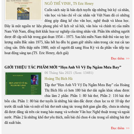
NGÔ THẾ VINH
,
TS Eric Henry
Cuốn sách này là bản dịch tuyển tập những bút ký cá nhân,
văn học và báo chí về các nhân vật Việt Nam đã có những
đóng góp đáng kể cho văn học, nghệ thuật và khoa học.
Đây là một nguồn tư liệu phong phú về lịch sử xã hội, văn hóa và chính trị của miền
Nam Việt Nam, đồng thời khắc họa sự nghiệp của từng nhân vật. Phần lớn những người
được đề cập nổi bật trong giai đoạn 1954 – 1975. Sau khi miền Nam thất thủ vào tay lực
lượng miền Bắc năm 1975, hầu hết họ đều bị giam giữ nhiều năm trong các trại cải tạo
cộng sản. Đến thập niên 1980, một số người đã sang Hoa Kỳ và đa phần vẫn tiếp tục
hoạt động sáng tạo.(TS. Eric Henry, dịch giả)
Đọc thêm
GIỚI THIỆU TÁC PHẨM MỚI “Hẹn Anh Về Vỹ Dạ Ngắm Mưa Bay”
06 Tháng Sáu 2025
(Xem: 13481)
Hoàng Thị Bích Hà
Tập thơ “Hẹn Anh Về Vỹ Dạ Ngắm Mưa Bay” của Hoàng
Thị Bích Hà có hơn 180 bài thơ dài ngắn khác nhau được
chia làm 2 phần: Phần 1: 80 bài thơ, Phần 2: 116 bài thơ
bốn câu. Phần 1: 80 bài thơ tuyển là những bài tâm đắc được chọn lọc ra từ 10 tập thơ
trước đã xuất bản và một số bài thơ mới sáng tác trong thời gian gần đây, chưa in nhưng
đã được đăng tải trên các trang báo mạng và website Văn học Nghệ thuật trong và ngoài
nước. Phần 2 là những khổ thơ yêu thích, mỗi bài chỉ chon 4 câu trong số những bài thơ
đã xuất bản.
Đọc thêm