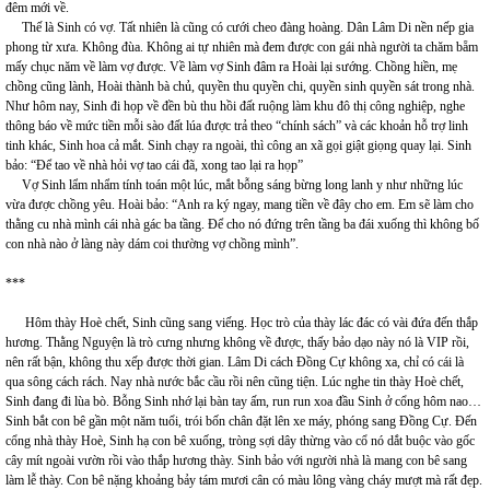
đêm mới về.
Thế là Sinh có vợ. Tất nhiên là cũng có cưới cheo đàng hoàng. Dân Lâm Di nền nếp gia
phong từ xưa. Không đùa. Không ai tự nhiên mà đem được con gái nhà người ta chăm bẵm
mấy chục năm về làm vợ được. Về làm vợ Sinh đâm ra Hoài lại sướng. Chồng hiền, mẹ
chồng cũng lành, Hoài thành bà chủ, quyền thu quyền chi, quyền sinh quyền sát trong nhà.
Như hôm nay, Sinh đi họp về đền bù thu hồi đất ruộng làm khu đô thị công nghiệp, nghe
thông báo về mức tiền mỗi sào đất lúa được trả theo “chính sách” và các khoản hỗ trợ linh
tinh khác, Sinh hoa cả mắt. Sinh chạy ra ngoài, thì công an xã gọi giật giọng quay lại. Sinh
bảo: “Để tao về nhà hỏi vợ tao cái đã, xong tao lại ra họp”
Vợ Sinh lẩm nhẩm tính toán một lúc, mắt bỗng sáng bừng long lanh y như những lúc
vừa được chồng yêu. Hoài bảo: “Anh ra ký ngay, mang tiền về đây cho em. Em sẽ làm cho
thằng cu nhà mình cái nhà gác ba tầng. Để cho nó đứng trên tầng ba đái xuống thì không bố
con nhà nào ở làng này dám coi thường vợ chồng mình”.
***
Hôm thày Hoè chết, Sinh cũng sang viếng. Học trò của thày lác đác có vài đứa đến thắp
hương. Thằng Nguyện là trò cưng nhưng không về được, thấy bảo dạo này nó là VIP rồi,
nên rất bận, không thu xếp được thời gian. Lâm Di cách Đồng Cự không xa, chỉ có cái là
qua sông cách rách. Nay nhà nước bắc cầu rồi nên cũng tiện. Lúc nghe tin thày Hoè chết,
Sinh đang đi lùa bò. Bỗng Sinh nhớ lại bàn tay ấm, run run xoa đầu Sinh ở cổng hôm nao…
Sinh bắt con bê gần một năm tuổi, trói bốn chân đặt lên xe máy, phóng sang Đồng Cự. Đến
cổng nhà thày Hoè, Sinh hạ con bê xuống, tròng sợi dây thừng vào cổ nó dắt buộc vào gốc
cây mít ngoài vườn rồi vào thắp hương thày. Sinh bảo với người nhà là mang con bê sang
làm lễ thày. Con bê nặng khoảng bảy tám mươi cân có màu lông vàng cháy mượt mà rất đẹp.