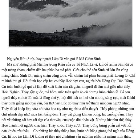
Nguyễn Hữu Sinh- hay người Lâm Di vẫn gọi là Má Giám Sinh.
Má chứ không phải Mã như trong Kiều của cụ Tố Như. Là vì, khi đẻ ra má Sinh đã có
một mảng chàm, chiếm đến hai phần ba má phải. Giời cho thế nên Sinh cứ lớn lên cùng
mảng chàm. Sinh lớn, mảng chàm cũng to ra, vẫn chiếm hai phần ba má phải. Loang lổ. Chả
ra hình thù gì. Hồi Sinh học cấp hai có thầy Hoè dạy văn, người bên Đồng Cự. Dân Đồng
Cự toàn buôn gỗ quí và làm đồ xuất khẩu nên rất giàu, ít người đi làm nhà giáo như thày
Hoè. Nghèo. Thày gầy guộc, má hõm, mặc toàn quần áo cũ nhưng luôn chỉnh tề. Cả con
người thày chỉ có đôi mắt là đáng chú ý, một đôi mắt to, hơi sâu nhưng sáng rực, nhất là khi
thày bình giảng một bài văn, bài thơ hay. Lúc đó thày như trở thành một con người khác.
Thày đi lại khắp lớp, vừa nói vừa hoa tay như người ta diễn thuyết. Thày phóng những con
chữ nhanh đẹp như múa trên bảng đen. Thày cất giọng khi lên bổng, lúc xuống trầm. Thày
nói về những cái hay cái đẹp của thơ văn, của cuộc đời nhân vật. Những lúc như thế, thày
Hoè thành một người khác hẳn. Thày khóc. Thày cười. Thày bừng bừng phẫn uất với nỗi
oan khiên trời thấu… Có những lúc thày thăng hoa, buột nói bằng giọng thổ ngữ của Đồng
Cự, lũ học trò Lâm Di không rõ thầy nói gì những vẫn ngồi im phắc, há miệng nhìn thày.