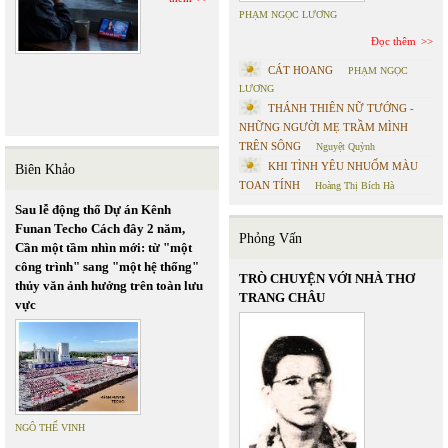
PHẠM NGỌC LƯƠNG
Đọc thêm
CÁT HOANG
PHẠM NGỌC
LƯƠNG
THÁNH THIÊN NỮ TƯỚNG -
NHỮNG NGƯỜI MẸ TRẦM MÌNH
TRÊN SÔNG
Nguyệt Quỳnh
KHI TÌNH YÊU NHUỐM MÀU
Biên Khảo
TOAN TÍNH
Hoàng Thị Bích Hà
Sau lễ động thổ Dự án Kênh
Funan Techo Cách đây 2 năm,
Phỏng Vấn
Cần một tầm nhìn mới: từ "một
công trình" sang "một hệ thống"
TRÒ CHUYỆN VỚI NHÀ THƠ
thủy văn ảnh hưởng trên toàn lưu
TRANG CHÂU
vực
NGÔ THẾ VINH