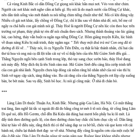
Cả vùng Kinh Bắc có dân Đồng Cự giọng nói khác hẳn mọi nơi. Véo von như chim.
Người các nơi khác mới nghe cấm ai hiểu gì. Họ nói là do mạch nước của Đồng Cự khác,
nên dân tình uống vào mới thành ra nói tiếng chim tiếng chuột như thế. Mà có khi đúng vậy.
Nhiều cô gái nơi khác, lấy chồng về Đồng Cự, chỉ ít lâu sau về thăm nhà đẻ, nói, bố mẹ cứ
ngây ra chả hiểu con gái mình nói gì. Thày Hoè là người Đồng Cự nên lúc còn theo học trên
trường sư phạm, thày phải tự rèn để nói chuẩn theo sách. Nhưng thỉnh thoảng vào lúc giảng
bài, cao hứng, thày vẫn buột ra ngân nga tiếng Đồng Cự. Hôm giảng truyện Kiều, lúc bình
về đoạn nàng Kiều bị mất trinh, thày ngâm nga: “
Tiếc thay một đoá trà mi/ Con ong đã tỏ
đường đi lối về
…” Thày nói, ôi cụ Nguyễn Tiên Điền, cụ thật là bậc thánh nhân, chỉ hai câu
thơ tả hoa và ong mà cụ đã lột trần cái sự vô sỉ thấp hèn của tên
Má Giám Sinh
đểu giả…
Thằng Nguyện ngồi bên cạnh Sinh trong lớp, thò tay sang chọc sườn bảo, thày Hoè đang
nói mày đấy. Mày đích thị là tên Sinh rám má-
Má Giám Sinh
đểu cáng lừa cướp trinh tiết
của con gái nhà lành. Nguyện chưa kịp đóng cái mồm răng hô nhăn nhở của nó vào thì bị
Sinh vớ ngay cặp sách, táng thẳng vào. Ba cái răng cửa của thằng Nguyện rơi lộp cộp xuống
bàn, be bét máu. Sau vụ đấy, Sinh bỏ học. Ai nói gì cũng mặc. Ở nhà đi chăn bò.
***
Làng Lâm Di thuộc Thuận An, Kinh Bắc. Nhưng giáp Gia Lâm, Hà Nội. Có một thằng
trai làng, làm nghề lái tắc xi ngoài đó đã đo bằng công tơ mét ô tô nói rằng, từ cổng làng Lâm
Di quê nó, đến Hồ Gươm, chỗ đền Bà Kiệu dài đúng hai mươi bốn phẩy ba ki lô mét. Là
đấy tính theo đường quốc lộ, còn theo đường chim bay chắc chỉ hơn chục cây số. Dân làng
khá tự hào về điều này, rằng thích thì có thể sáng đạp xe ra bờ hồ, chén vài que kem với cái
bánh mì, chiều lại thảnh thơi đạp xe về nhà. Nhưng đấy cũng là nguồn cơn của một cuộc bể
dâu ở đất này. Dân Lâm Di thuần nông từ ngàn năm nay. Ruộng làng không nhiều nhưng