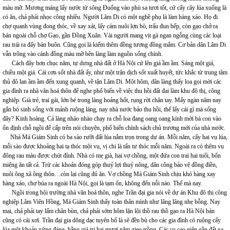
màu mỡ. Mương máng lấy nước từ sông Đuống vào phù sa tươi tốt, cứ cấy cây lúa xuống là
có ăn, chả phải nhọc công nhiều. Người Lâm Di có một nghề phụ là làm hàng xáo. Họ đi
chợ quanh vùng đong thóc, về xay xát, lấy cám nuôi lợn bò, trấu đun bếp, còn gạo chở ra
bán ngoài chỗ chợ Gạo, gần Đồng Xuân. Vài người mang vịt gà ngan ngỗng cùng các loại
rau trái ra đấy bán buôn. Cũng gọi là kiếm thêm đồng tương đồng mắm. Cơ bản dân Lâm Di
vẫn trông vào cánh đồng màu mỡ bên làng làm nguồn sống chính.
Cách đây hơn chục năm, tự dưng nhà đất ở Hà Nội cứ lên giá ầm ầm. Sáng một giá,
chiều một giá. Cái cơn sốt nhà đất ấy, như một trận dịch sốt xuất huyết, tức khắc từ trung tâm
thủ đô lan ầm ầm đến xung quanh, về tận Lâm Di. Một hôm, dân làng thấy loa gọi mời các
gia đình ra nhà văn hoá thôn để nghe phổ biến về việc thu hồi đất đai làm khu đô thị, công
nghiệp. Già trẻ, trai gái, lớn bé trong làng hoảng hốt, rụng rời chân tay. Mấy ngàn năm nay
gắn bó sinh sống với mảnh ruộng làng, nay nhà nước bảo thu hồi, thế lấy cái gì mà sống
đây? Kinh hoàng. Cả làng nháo nhào chạy ra chỗ loa đang oang oang kính mời bà con vào
ổn định chỗ ngồi để cấp trên nói chuyện, phổ biến chính sách chủ trương mới của nhà nước.
Nhà Má Giám Sinh có ba sào rưỡi đất lúa nằm trọn trong dự án. Mỗi năm, cấy hai vụ lúa,
mỗi sào được khoảng hai tạ thóc một vụ, vị chi là tấn tư thóc mỗi năm. Ngoài ra có thêm vụ
đông rau màu được chút đỉnh. Nhà có mẹ già, hai vợ chồng, một đứa con trai hai tuổi, bốn
miệng ăn tất cả. Trừ các khoản đóng góp thuỷ lợi thuỷ nông, dân công bảo vệ đồng điền,
nuôi ông xã ông thôn…còn lại cũng đủ ăn. Vợ chồng Má Giám Sinh chịu khó hàng xay
hàng xáo, chợ búa ra ngoài Hà Nội, gọi là tạm ổn, không đến nỗi nào. Thế mà nay.
Ngồi trong hội trường nhà văn hoá thôn, nghe Trần đại gia nói về dự án Khu đô thị công
nghiệp Lâm Viên Hồng, Má Giám Sinh thấy toàn thân mình như lâng lâng nhẹ bỗng. Nay
mai, chả phải tay lấm chân bùn, chả phải sớm hôm lặn lội thồ rau thồ gạo ra Hà Nội bán
cũng có cái xơi. Trần đại gia dõng dạc tuyên bố là sẽ đền bù cho các gia đình có ruộng cấy
lúa một khoản xứng đáng, bằng giá trị hai mươi năm gieo trồng. Các cụ cao niên gần đất xa