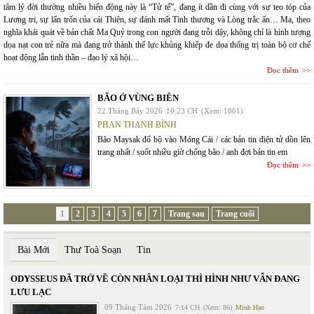
tâm lý đời thường nhiều biến động này là “Tử tế”, đang ít dần đi cùng với sự teo tóp của
Lương tri, sự lẩn trốn của cái Thiện, sự đánh mất Tình thương và Lòng trắc ẩn… Ma, theo
nghĩa khái quát về bản chất Ma Quỷ trong con người đang trỗi dậy, không chỉ là hình tượng
dọa nạt con trẻ nữa mà đang trở thành thế lực khủng khiếp đe dọa thống trị toàn bộ cơ chế
hoạt động lẫn tinh thần – đạo lý xã hội…
Đọc thêm
BÃO Ở VÙNG BIÊN
22 Tháng Bảy 2026
10:23 CH
(Xem: 1861)
PHAN THANH BÌNH
Bão Maysak đổ bộ vào Móng Cái / các bản tin điện tử dồn lên
trang nhất / suốt nhiều giờ chống bão / anh đợi bản tin em
Đọc thêm
1
2
3
4
5
6
7
Trang sau
Trang cuối
Bài Mới
Thư Toà Soạn
Tin
ODYSSEUS ĐÃ TRỞ VỀ CÒN NHÂN LOẠI THÌ HÌNH NHƯ VẪN ĐANG
LƯU LẠC
09 Tháng Tám 2026
7:14 CH
(Xem: 86)
Minh Hạo