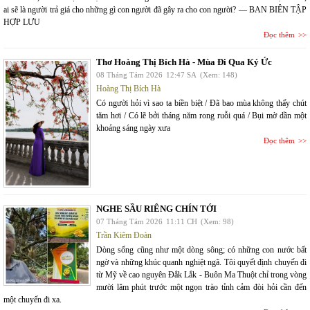
ai sẽ là người trả giá cho những gì con người đã gây ra cho con người? — BAN BIÊN TẬP
HỢP LƯU
Đọc thêm
Thơ Hoàng Thị Bích Hà - Mùa Đi Qua Ký Ức
08 Tháng Tám 2026
12:47 SA
(Xem: 148)
Hoàng Thị Bích Hà
Có người hỏi vì sao ta biền biệt / Đã bao mùa không thấy chút
tăm hơi / Có lẽ bởi tháng năm rong ruỗi quá / Bụi mờ dần một
khoảng sáng ngày xưa
Đọc thêm
NGHE SẦU RIÊNG CHÍN TỚI
07 Tháng Tám 2026
11:11 CH
(Xem: 98)
Trần Kiêm Đoàn
Dòng sống cũng như một dòng sông; có những con nước bất
ngờ và những khúc quanh nghiệt ngã. Tôi quyết định chuyến đi
từ Mỹ về cao nguyên Đắk Lắk - Buôn Ma Thuột chỉ trong vòng
mười lăm phút trước một ngọn trào tỉnh cảm đòi hỏi cần đến
một chuyến đi xa.