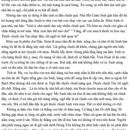
hổ lốn vào cái chậu nhôm to, chỉ một loáng là sạch bóng. Ăn xong, tự mỗi đứa tìm một góc
nhà lăn ra ngủ, chả phải ai ru hời dỗ dành.
Nhưng dạo này tự dưng ở đâu sinh ra lắm chuột quá. Nhà Má Giám Sinh gần khu đô thị
bỏ hoang nên từng đàn chuột to như con lợn con chạy vào sục sạo kiếm ăn. Hôm Sinh rẽ
qua nhà, mẹ bảo: “Sinh à, nhà mình dạo này nhiều chuột quá. Tối hôm nọ chuột còn gặm cả
chân thằng út toé máu. Mày xem làm thế nào chứ” “ Vâng, để con mua ít thuốc trị bọn này.
Thuốc chuột của Tàu nhạy lắm, chỉ ngửi là chết quay lơ”
Hôm sau là phiên chợ Dậu. Hoài đi mua sắm đồ ăn thức uống cho cả nhà về thì Sinh bảo
trông bò để tôi đi đằng này một chút. Cái giống chuột rất khôn, chúng gần người nên hiểu
tiếng người ta nói chuyện với nhau. Muốn bẫy được chúng phải lẳng lặng mà làm. Sinh ra
cửa hàng thuốc thú y, mua, rồi mang về nhà cất, định tối sẽ đánh bẫy. Trưa Hoài về ăn cơm
trước rồi ra trông bò cho chồng về ăn sau. Đợi mãi, đợi mãi không thấy vợ ra. Sinh nóng
ruột và đói nữa, bỏ đàn bò chạy ù về nhà xem sao.
Trời ơi. Mẹ, vợ, ba đứa con trai nhỏ đang sùi bọt mép nằm la liệt trên nền nhà, cạnh chậu
mì tôm ăn dở. Nghe tiếng gào của Sinh, hàng xóm đổ sang đưa đi cấp cứu, đưa ra ngoài A9
Bạch Mai nhưng chả cứu được ai. Ngộ độc thuốc chuột nặng quá. Thuốc chuột Tàu chỉ ngửi
đã chết. Đằng này…Là do hôm ấy nhà hết mì chính, mà Hoài chuyên mua mì tôm cân về ăn
dần, nấu thì nêm ít mì chính cho ngọt. Mẹ Sinh nấu mì tôm đi tìm mãi không thấy mì chính
đâu, sờ được ở xó nhà gói bột trăng trắng, ngỡ đấy là mì chính con dâu mới mua, bèn cho
vào nồi. Mà có biết đâu đấy là gói thuốc chuột Sinh vừa mua. Thế có khổ không cơ chứ.
Không ai dám cho Sinh và thằng con lớn về đám tang. Cả làng Lâm Di chết lặng. Đi
đường gặp nhau ai cũng cúi gằm mặt, nước mắt chứa chan. Năm cái quan tài hai lớn ba nhỏ,
nằm sóng sượt ở sân. Hôm ấy thằng con lớn đi học bán trú không về trưa nên thoát. Người
nhà phải mang ngay nó đi gửi mãi dưới Hưng Yên không thì nhìn thấy cảnh ấy nó phát điên