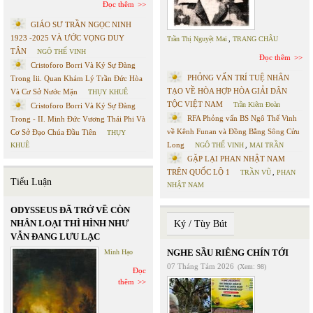
Đọc thêm
GIÁO SƯ TRẦN NGỌC NINH
1923 -2025 VÀ ƯỚC VỌNG DUY
Trần Thị Nguyệt Mai
,
TRANG CHÂU
TÂN
NGÔ THẾ VINH
Đọc thêm
Cristoforo Borri Và Ký Sự Đàng
PHỎNG VẤN TRÍ TUỆ NHÂN
Trong Iii. Quan Khám Lý Trần Đức Hòa
TẠO VỀ HÒA HỢP HÒA GIẢI DÂN
Và Cơ Sở Nước Mặn
THỤY KHUÊ
TỘC VIỆT NAM
Trần Kiêm Đoàn
Cristoforo Borri Và Ký Sự Đàng
RFA Phỏng vấn BS Ngô Thế Vinh
Trong - II. Minh Đức Vương Thái Phi Và
về Kênh Funan và Đồng Bằng Sông Cửu
Cơ Sở Đạo Chúa Đầu Tiên
THỤY
Long
KHUÊ
NGÔ THẾ VINH
,
MAI TRẦN
GẶP LẠI PHAN NHẬT NAM
TRÊN QUỐC LỘ 1
TRẦN VŨ
,
PHAN
Tiểu Luận
NHẬT NAM
ODYSSEUS ĐÃ TRỞ VỀ CÒN
NHÂN LOẠI THÌ HÌNH NHƯ
Ký / Tùy Bút
VẪN ĐANG LƯU LẠC
NGHE SẦU RIÊNG CHÍN TỚI
Minh Hạo
07 Tháng Tám 2026
(Xem: 98)
Đọc
thêm