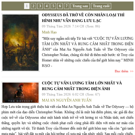
1
2
3
4
5
6
7
Trang sau
Trang cuối
ODYSSEUS ĐÃ TRỞ VỀ CÒN NHÂN LOẠI THÌ
HÌNH NHƯ VẪN ĐANG LƯU LẠC
09 Tháng Tám 2026
7:14 CH
(Xem: 86)
Minh Hạo
“Một suy ngẫm nối tiếp Từ bài viết “CUỘC TỰ VẤN LƯƠNG
TÂM LỚN NHẤT VÀ RUNG CẢM NHẤT TRONG ĐIỆN
ẢNH” của Mai An Nguyễn Anh Tuấn về The Odyssey của
Christopher Nolan, chúng tôi thử đi thêm một bước: từ Troy của
Homer nhìn về những cuộc chiến của thế giới hôm nay.” MINH
HẠO -
Đọc thêm
CUỘC TỰ VẤN LƯƠNG TÂM LỚN NHẤT VÀ
RUNG CẢM NHẤT TRONG ĐIỆN ẢNH
09 Tháng Tám 2026
6:02 CH
(Xem: 67)
MAI AN NGUYỄN ANH TUẤN
Hợp Lưu trân trọng giới thiệu bài viết của Mai An Nguyễn Anh Tuấn về The Odyssey — bộ
phim mới của đạo diễn Christopher Nolan. Không chỉ là một bài điểm phim, tác giả đã đọc
cuộc trở về của Odysseus như một hành trình trở về với lương tri và Nhân tính; nơi chiến
thắng, quyền lực và những cuộc chinh phạt cuối cùng phải đối diện với món nợ máu của
những người vô tội. Từ thành Troy của Homer đến một thế giới hôm nay vẫn còn “gió tanh
mưa máu”, bài viết đặt ra một câu hỏi tưởng cổ xưa mà vẫn nhức nhối: Sau mỗi cuộc chiến,