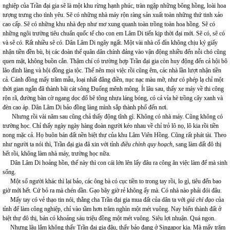
nghiệp của Trần đại gia sẽ là một khu rừng hạnh phúc, tràn ngập những bông hồng, loài hoa
tượng trưng cho tình yêu. Sẽ có những nhà máy rộn ràng sản xuất toàn những thứ tinh xảo
cao cấp. Sẽ có những khu nhà đẹp như mơ xung quanh toàn trồng toàn hoa hồng. Sẽ có
những ngôi trường tiêu chuẩn quốc tế cho con em Lâm Di tiến kịp thời đại mới. Sẽ có, sẽ có
và sẽ có. Rất nhiều sẽ có. Dân Lâm Di ngây ngất. Một vài nhà cố đỉn không chịu ký giấy
nhận tiền đền bù, bị các đoàn thể quân dân chính đảng vào vận động nhiều đến nỗi chó cũng
quen mặt, không buồn cắn. Thậm chí có trường hợp Trần đại gia còn huy động đến cả hội bô
lão đình làng và hội đồng gia tộc. Thế nên mọi việc rồi cũng êm, các nhà lần lượt nhận tiền
cả. Cánh đồng mấy trăm mẫu, loại nhất đẳng điền, nục nạc màu mỡ, như có phép lạ chỉ một
thời gian ngắn đã thành bãi cát sông Đuống mênh mông. Ít lâu sau, thấy xe máy về thi công
rộn rã, đường bàn cờ ngang dọc đổ bê tông nhựa láng bóng, có cả vỉa hè trồng cây xanh và
đèn cao áp. Dân Lâm Di bảo đồng làng mình sắp thành phố đến nơi.
Nhưng rồi vài năm sau cũng chả thấy động tĩnh gì. Không có nhà máy. Cũng không có
trường học. Chỉ thấy ngày ngày hàng đoàn người kéo nhau về chỉ trỏ lô nọ, lô kia rồi tiền
nong mặc cả. Họ buôn bán đất nền biệt thự của khu Lâm Viên Hồng. Cũng rất phát tài. Theo
như người ta nói thì, Trần đại gia đã xin với tỉnh
điều chỉnh quy
hoạch
, sang làm đất đô thị
hết rồi, không làm nhà máy, trường học nữa.
Dân Lâm Di hoảng hồn, thế này thì con cái lớn lên lấy đâu ra công ăn việc làm để mà sinh
sống.
Một số người khác thì lại bảo, các ông bà có cục tiền to trong tay rồi, lo gì, tiêu đến bao
giờ mới hết. Cứ bỏ ra mà chén dần. Gạo bây giờ rẻ không ấy mà. Có nhà nào phải đói đâu.
Mấy tay có vẻ thạo tin nói, thằng cha Trần đại gia mua đất của dân ta với
giá chỉ đạo
của
tỉnh để làm công nghiệp, chỉ vào tầm hơn trăm nghìn một mét vuông. Nay biến thành đất ở
biệt thự đô thị, bán có khoảng sáu triệu đồng một mét vuông. Siêu lợi nhuận. Quá ngon.
Nhưng lâu lắm không thấy Trần đại gia đâu, thấy bảo đang ở Singapor kia. Mà mấy trăm