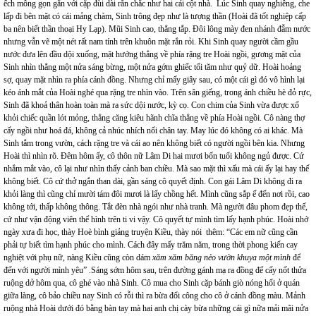
ếch mông gọn gắn với cặp đùi dài rắn chắc như hai cái cột nhà. Lúc Sinh quay nghiêng, che
lấp đi bên mặt có cái mảng chàm, Sinh trông đẹp như là tượng thần (Hoài đã tốt nghiệp cấp
ba nên biết thần thoại Hy Lạp). Mũi Sinh cao, thẳng tắp. Đôi lông mày đen nhánh đẫm nước
nhưng vẫn vẽ một nét rất nam tính trên khuôn mặt rắn rỏi. Khi Sinh quay người cầm gầu
nước đưa lên đầu dội xuống, mặt hướng thẳng về phía rặng tre Hoài ngồi, gương mặt của
Sinh nhìn thẳng một nửa sáng bừng, một nửa gớm ghiếc tối tăm như quỷ dữ. Hoài hoảng
sợ, quay mặt nhìn ra phía cánh đồng. Nhưng chỉ mấy giây sau, có một cái gì đó vô hình lại
kéo ánh mắt của Hoài nghé qua rặng tre nhìn vào. Trên sân giếng, trong ánh chiều hè đỏ rực,
Sinh đã khoả thân hoàn toàn mà ra sức dội nước, kỳ cọ. Con chim của Sinh vừa được xổ
khỏi chiếc quần lót mỏng, thẳng căng kiêu hãnh chĩa thẳng về phía Hoài ngồi. Cô nàng thợ
cấy ngồi như hoá đá, không cả nhúc nhích nổi chân tay. May lúc đó không có ai khác. Mà
Sinh tắm trong vườn, cách rặng tre và cái ao nên không biết có người ngồi bên kia. Nhưng
Hoài thì nhìn rõ. Đêm hôm ấy, cô thôn nữ Lâm Di hai mươi bốn tuổi không ngủ được. Cứ
nhắm mắt vào, cô lại như nhìn thấy cảnh ban chiều. Mà sao mặt thì xấu mà cái ấy lại hay thế
không biết. Cô cứ thở ngắn than dài, gần sáng cô quyết định. Con gái Lâm Di không đi ra
khỏi làng thì cũng chỉ mười tám đôi mươi là lấy chồng hết. Mình cũng sắp ế đến nơi rồi, cao
không tới, thấp không thông. Tắt đèn nhà ngói như nhà tranh. Mà người đâu phom đẹp thế,
cứ như vận động viên thể hình trên ti vi vậy. Cô quyết tự mình tìm lấy hạnh phúc. Hoài nhớ
ngày xưa đi học, thày Hoè bình giảng truyện Kiều, thày nói thêm: “Các em nữ cũng cần
phải tự biết tìm hạnh phúc cho mình. Cách đây mấy trăm năm, trong thời phong kiến cay
nghiệt với phụ nữ, nàng Kiều cũng còn dám
xăm xăm băng nẻo vườn khuya một
mình
để
đến với người mình yêu” .Sáng sớm hôm sau, trên đường gánh mạ ra đồng để cấy nốt thửa
ruộng dở hôm qua, cô ghé vào nhà Sinh. Cô mua cho Sinh cặp bánh giò nóng hổi ở quán
giữa làng, cô bảo chiều nay Sinh có rỗi thì ra bừa đổi công cho cô ở cánh đồng màu. Mảnh
ruộng nhà Hoài dưới đó bằng bàn tay mà hai anh chị cày bừa những cái gì nữa mải mãi nửa