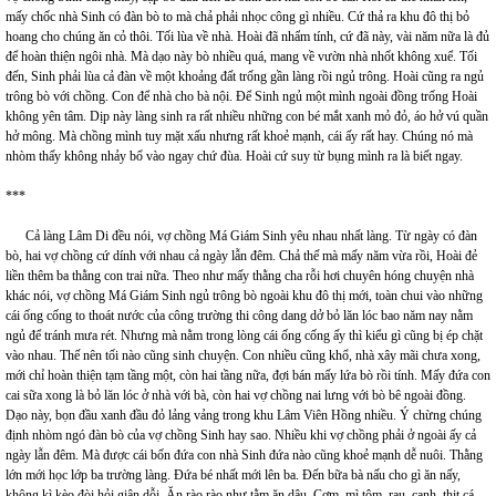
mấy chốc nhà Sinh có đàn bò to mà chả phải nhọc công gì nhiều. Cứ thả ra khu đô thị bỏ
hoang cho chúng ăn cỏ thôi. Tối lùa về nhà. Hoài đã nhẩm tính, cứ đã này, vài năm nữa là đủ
để hoàn thiện ngôi nhà. Mà dạo này bò nhiều quá, mang về vườn nhà nhốt không xuể. Tối
đến, Sinh phải lùa cả đàn về một khoảng đất trống gần làng rồi ngủ trông. Hoài cũng ra ngủ
trông bò với chồng. Con để nhà cho bà nội. Để Sinh ngủ một mình ngoài đồng trống Hoài
không yên tâm. Dịp này làng sinh ra rất nhiều những con bé mắt xanh mỏ đỏ, áo hở vú quần
hở mông. Mà chồng mình tuy mặt xấu nhưng rất khoẻ mạnh, cái ấy rất hay. Chúng nó mà
nhòm thấy không nhảy bổ vào ngay chứ đùa. Hoài cứ suy từ bụng mình ra là biết ngay.
***
Cả làng Lâm Di đều nói, vợ chồng Má Giám Sinh yêu nhau nhất làng. Từ ngày có đàn
bò, hai vợ chồng cứ dính với nhau cả ngày lẫn đêm. Chả thế mà mấy năm vừa rồi, Hoài đẻ
liền thêm ba thằng con trai nữa. Theo như mấy thằng cha rỗi hơi chuyên hóng chuyện nhà
khác nói, vợ chồng Má Giám Sinh ngủ trông bò ngoài khu đô thị mới, toàn chui vào những
cái ống cống to thoát nước của công trường thi công dang dở bỏ lăn lóc bao năm nay nằm
ngủ để tránh mưa rét. Nhưng mà nằm trong lòng cái ống cống ấy thì kiểu gì cũng bị ép chặt
vào nhau. Thế nên tối nào cũng sinh chuyện. Con nhiều cũng khổ, nhà xây mãi chưa xong,
mới chỉ hoàn thiện tạm tầng một, còn hai tầng nữa, đợi bán mấy lứa bò rồi tính. Mấy đứa con
cai sữa xong là bỏ lăn lóc ở nhà với bà, còn hai vợ chồng nai lưng với bò bê ngoài đồng.
Dạo này, bọn đầu xanh đầu đỏ lảng vảng trong khu Lâm Viên Hồng nhiều. Ý chừng chúng
định nhòm ngó đàn bò của vợ chồng Sinh hay sao. Nhiều khi vợ chồng phải ở ngoài ấy cả
ngày lẫn đêm. Mà được cái bốn đứa con nhà Sinh đứa nào cũng khoẻ mạnh dễ nuôi. Thằng
lớn mới học lớp ba trường làng. Đứa bé nhất mới lên ba. Đến bữa bà nấu cho gì ăn nấy,
không kì kèo đòi hỏi giận dỗi. Ăn rào rào như tằm ăn dâu. Cơm, mì tôm, rau, canh, thịt cá…