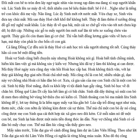
Đôi mắt con bê to tròn đen láy ngơ ngác nhìn vào trong rạp đám ma đang xì xụp người khấn
vái. Lúc Sinh lên xe máy đi về, thốt nhiên con bê kêu thảm thiết: bê ê ê ê…Nghe như là tiếng
trẻ con khóc đòi mẹ vậy. Não lòng. Lúc ấy Sinh mới rớt nước mắt. Vừa chạy xe, Sinh vừa
đưa tay chùi mắt. Mà sao thày Hoè chết khổ thế không biết. Thày đi làm thêm ở xưởng đóng
đồ gỗ mỹ nghệ xuất khẩu. Lúc thày đi về qua bãi, một cái xe chở gỗ vừa vào tới nơi chưa kịp
dỡ, bị đứt cáp. Những súc gỗ to mấy người ôm mới xuể lăn từ trên xe xuống chèn vào
người. Thày già rồi còn tham làm gì cơ chứ. Thì vẫn biết đồng lương giáo viên về hưu có
hạn, mà thày còn phải lo cho bốn cô con gái.
Cả làng Đồng Cự đều nói là thày Hoè có anh học trò xấu người nhưng tốt nết. Cúng thày
hẳn cả con bê một đống tiền.
Hoài vợ Sinh cũng biết chuyện này nhưng Hoài không nói gì. Hoài biết tính chồng mình,
hiếm khi làm việc gì mà không xin ý kiến vợ. Nhưng khi đã tự ý làm thì không ai can được.
Mà thày Hoè ngày xưa cũng dạy văn hồi Hoài học cấp hai. Hoài không thích văn, với lại
thày già không đẹp giai nên Hoài chả nhớ mấy. Mà cũng chỉ là con bê, nhiều nhặn gì, dạo
này vợ chồng nhà Hoài có hẳn đàn bò cơ. Xưa, cả gia sản của mẹ con Sinh chỉ là một con bò
cái. Sinh bị thầy Hoè mắng, đuổi ra khỏi lớp vì tội đánh bạn gẫy răng, Sinh bỏ học về đi
chăn bò. Đồng quê Lâm Di cấy lúa hết làm gì có bãi chăn. Sinh dắt dây thừng xỏ mũi con bò
đi men theo những bờ vùng bờ thửa cho nó kiếm cỏ. Thỉnh thoảng con bò ma mãnh lừa Sinh
không để ý, lơi tay thừng là la liếm ngay mấy vạt lúa gần bờ. Lúa sắp trỗ đòng ngọt như mía,
thơm nức, chắc con nỡm ấy không kìm được cái sự thèm. Thế mà chỉ một con bò ấy nó cũng
cõng được mẹ con Sinh qua cái thời hợp tác xã gieo neo đói kém. Cứ mỗi năm nó đẻ một
con bê, mẹ Sinh lại bán được một món tiền đong thóc ăn dần. Nay vợ chồng nhà Sinh có cả
đàn bò mấy chục con. Thế mà lắm lúc cũng vẫn thấy gieo neo.
Mấy năm trước, Trần đại gia về cánh đồng làng làm dự án Lâm Viên Hồng. Theo như lời
Trần đại gia nói thì Lâm Viên Hồng có nghĩa là rừng hồng mùa xuân. Khu đô thị công