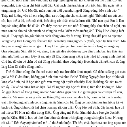
gọi. Chiều hôm thày Hoè vào, thày kê dép ngồi ngoài sân nói chuyện với mẹ Sinh. Có vào
trong nhà, thày cũng chả biết ngồi đâu. Cái vách nhà trát bằng rơm trộn bùn lâu ngày vỡ ra
từng mảng rồi. Gió bắc đầu mùa hun hút thổi qua như ngoài đồng trống. Mẹ Sinh bảo: “
Thày mà không vào thì em cũng định ra trường xin cho cháu nó nghỉ. Thôi nhà mẹ cút con
côi, học thế là đủ, biết mặt chữ, biết cộng trừ nhân chia là được rồi. Nhà neo quá. Em đi làm
hợp tác công điểm chả đủ ăn. Ơn thày mẹ con em xin nhớ. Nhưng thày cho cháu nó nghỉ, em
mua con bò cho nó dắt quanh bờ vùng bờ thửa, kiếm thêm miếng ăn”. Thày Hoè không biết
nói gì. Thày ngồi bó gối nhìn ra cánh đồng vừa cày ải xong. Từng tảng đất phù sa nục nạc
lật nghiêng trên luống cày đều tăm tắp. Nhà thày cũng nghèo. Vợ yếu, bệnh tật liên miên. Mà
thày có những bốn cô con gái…Thày Hoè ngồi yên trên sân hồi lâu rồi lặng lẽ đứng dậy.
Qua cổng gặp Sinh dắt bò về, chào, thày gật đầu rồi đưa tay xoa đầu Sinh, bàn tay thày ấm
hình như hơi run run. Đấy là sau này đã lớn, hôm sang viếng thày Hoè tự dưng Sinh nhớ lại.
Chứ lúc đó cậu bé chăn bò chỉ đứng yên nhìn theo bóng thày Hoè khuất dần trên con đường
làng Lâm Di chiều đông muộn.
Thế rồi Sinh cũng lớn lên, trở thành một trai lực điền khoẻ mạnh. Có điều cả làng giờ toàn
gọi là Má Giám Sinh, không gọi Sinh rám má như lúc bé. Thằng Nguyện bạn học từ hồi vỡ
lòng của Sinh, nó là học sinh giỏi văn trong đội tuyển của thày Hoè, là thằng đầu têu ra cái
tên ấy. Có vẻ nó cũng hơi ân hận. Nó tốt nghiệp đại học rồi làm gì trên tỉnh không rõ. Một
lần gặp ở đám cỗ trong làng, nó bảo Sinh đừng giận nhé. Có gì mà giận cái chuyện trẻ con,
xưa rồi. Mà mấy cái răng cửa của thằng Nguyện mọc lại, đều hơn, nom nó lại thành ra đẹp
trai. Hồi ông ngoại Sinh còn sống, lúc ấy Sinh còn bé. Ông có hai chậu hoa trà, hồng trà và
bạch trà. Ông chăm chút hai chậu hoa này rất cẩn thận. Ông bảo với Sinh, đây là loài hoa trà
mi mà cụ Tố Như nói đến trong Kiều. Ông cũng mê Kiều. Sinh thì chưa bao giờ đọc hết
quyển Kiều. Hồi đi học có nhớ lõm bõm vài đoạn trích giảng trong sách giáo khoa. Nhưng
cái câu “
Tiếc thay một đoá trà mi
…” thì Sinh thuộc. Tết đến, chậu bạch trà của ông ngoại nở