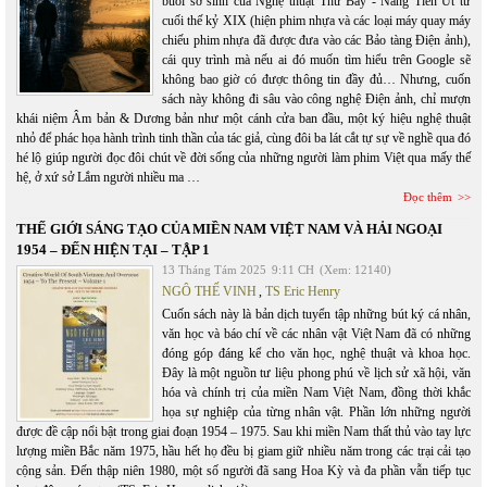
buổi sơ sinh của Nghệ thuật Thứ Bảy - Nàng Tiên Út từ
cuối thế kỷ XIX (hiện phim nhựa và các loại máy quay máy
chiếu phim nhựa đã được đưa vào các Bảo tàng Điện ảnh),
cái quy trình mà nếu ai đó muốn tìm hiểu trên Google sẽ
không bao giờ có được thông tin đầy đủ… Nhưng, cuốn
sách này không đi sâu vào công nghệ Điện ảnh, chỉ mượn
khái niệm Âm bản & Dương bản như một cánh cửa ban đầu, một ký hiệu nghệ thuật
nhỏ để phác họa hành trình tinh thần của tác giả, cùng đôi ba lát cắt tự sự về nghề qua đó
hé lộ giúp người đọc đôi chút về đời sống của những người làm phim Việt qua mấy thế
hệ, ở xứ sở Lắm người nhiều ma …
Đọc thêm
THẾ GIỚI SÁNG TẠO CỦA MIỀN NAM VIỆT NAM VÀ HẢI NGOẠI
1954 – ĐẾN HIỆN TẠI – TẬP 1
13 Tháng Tám 2025
9:11 CH
(Xem: 12140)
NGÔ THẾ VINH
,
TS Eric Henry
Cuốn sách này là bản dịch tuyển tập những bút ký cá nhân,
văn học và báo chí về các nhân vật Việt Nam đã có những
đóng góp đáng kể cho văn học, nghệ thuật và khoa học.
Đây là một nguồn tư liệu phong phú về lịch sử xã hội, văn
hóa và chính trị của miền Nam Việt Nam, đồng thời khắc
họa sự nghiệp của từng nhân vật. Phần lớn những người
được đề cập nổi bật trong giai đoạn 1954 – 1975. Sau khi miền Nam thất thủ vào tay lực
lượng miền Bắc năm 1975, hầu hết họ đều bị giam giữ nhiều năm trong các trại cải tạo
cộng sản. Đến thập niên 1980, một số người đã sang Hoa Kỳ và đa phần vẫn tiếp tục