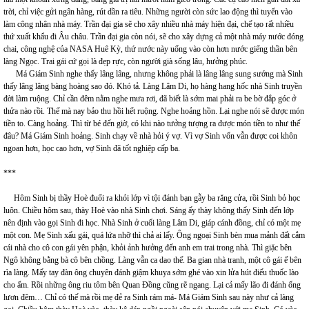
trời, chỉ việc gửi ngân hàng, rút dần ra tiêu. Những người còn sức lao động thì tuyển vào
làm công nhân nhà máy. Trần đại gia sẽ cho xây nhiều nhà máy hiện đại, chế tạo rất nhiều
thứ xuất khẩu đi Âu châu. Trần đại gia còn nói, sẽ cho xây dựng cả một nhà máy nước đóng
chai, công nghệ của NASA Huê Kỳ, thứ nước này uống vào còn hơn nước giếng thần bên
làng Ngọc. Trai gái cứ gọi là đẹp rực, còn người già sống lâu, hưởng phúc.
Má Giám Sinh nghe thấy lâng lâng, nhưng không phải là lâng lâng sung sướng mà Sinh
thấy lâng lâng bàng hoàng sao đó. Khó tả. Làng Lâm Di, họ hàng hang hốc nhà Sinh truyền
đời làm ruộng. Chỉ cần đêm nằm nghe mưa rơi, đã biết là sớm mai phải ra be bờ đắp góc ở
thửa nào rồi. Thế mà nay bảo thu hồi hết ruộng. Nghe hoảng hồn. Lại nghe nói sẽ được món
tiền to. Càng hoảng. Thì từ bé đến giờ, có khi nào tưởng tượng ra được món tiền to như thế
đâu? Má Giám Sinh hoảng. Sinh chạy về nhà hỏi ý vợ. Vì vợ Sinh vốn vẫn được coi khôn
ngoan hơn, học cao hơn, vợ Sinh đã tốt nghiệp cấp ba.
***
Hôm Sinh bị thầy Hoè đuổi ra khỏi lớp vì tội đánh bạn gẫy ba răng cửa, rồi Sinh bỏ học
luôn. Chiều hôm sau, thày Hoè vào nhà Sinh chơi. Sáng ấy thày không thấy Sinh đến lớp
nên định vào gọi Sinh đi học. Nhà Sinh ở cuối làng Lâm Di, giáp cánh đồng, chỉ có một mẹ
một con. Mẹ Sinh xấu gái, quá lứa nhỡ thì chả ai lấy. Ông ngoại Sinh bèn mua mảnh đất cắm
cái nhà cho cô con gái yên phận, khỏi ảnh hưởng đến anh em trai trong nhà. Thì giặc bên
Ngô không bằng bà cô bên chồng. Làng vẫn ca dao thế. Ba gian nhà tranh, một cô gái ế bên
rìa làng. Mấy tay đàn ông chuyên đánh giậm khuya sớm ghé vào xin lửa hút điếu thuốc lào
cho ấm. Rồi những ông riu tôm bên Quan Đồng cũng rẽ ngang. Lại cả mấy lão đi đánh ống
lươn đêm… Chỉ có thế mà rồi mẹ đẻ ra Sinh rám má- Má Giám Sinh sau này như cả làng