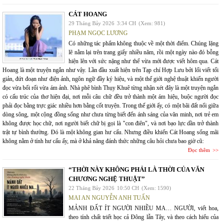
CÁT HOANG
29 Tháng Bảy 2026
3:34 CH
(Xem: 981)
PHẠM NGỌC LƯƠNG
Có những tác phẩm không thuộc về một thời điểm. Chúng lặng
lẽ nằm lại trên trang giấy nhiều năm, rồi một ngày nào đó bỗng
hiện lên với sức nặng như thể vừa mới được viết hôm qua. Cát
Hoang là một truyện ngắn như vậy. Lần đầu xuất hiện trên Tạp chí Hợp Lưu bởi lối viết tối
giản, đứt đoạn như điện ảnh, ngôn ngữ đầy ký hiệu, và một thế giới nghệ thuật khiến người
đọc vừa bối rối vừa ám ảnh. Nhà phê bình Thụy Khuê từng nhận xét đây là một truyện ngắn
có cấu trúc của thơ hiện đại, nơi mỗi câu chữ đều trở thành một ám hiệu, buộc người đọc
phải đọc bằng trực giác nhiều hơn bằng cốt truyện. Trong thế giới ấy, có một bãi đất nổi giữa
dòng sông, một cộng đồng sống như chưa từng biết đến ánh sáng của văn minh, nơi trẻ em
không được học chữ, nơi người biết chữ bị gọi là "con điên", và nơi bạo lực dần trở thành
trật tự bình thường. Đó là một không gian hư cấu. Nhưng điều khiến Cát Hoang sống mãi
không nằm ở tính hư cấu ấy, mà ở khả năng đánh thức những câu hỏi chưa bao giờ cũ:
Đọc thêm
“THỜI NÀY KHÔNG PHẢI LÀ THỜI CỦA VĂN
CHƯƠNG NGHỆ THUẬT”
22 Tháng Bảy 2026
10:50 CH
(Xem: 1590)
MAI AN NGUYỄN ANH TUẤN
MẢNH ĐẤT ÍT NGƯỜI NHIỀU MA… NGƯỜI, viết hoa,
theo tính chất triết học cả Đông lẫn Tây, và theo cách hiểu của