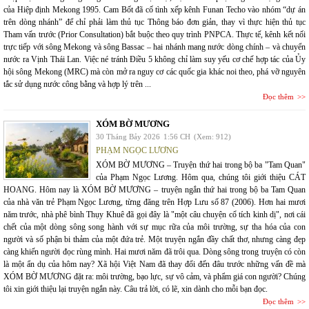
của Hiệp định Mekong 1995. Cam Bốt đã cố tình xếp kênh Funan Techo vào nhóm “dự án
trên dòng nhánh” để chỉ phải làm thủ tục Thông báo đơn giản, thay vì thực hiện thủ tục
Tham vấn trước (Prior Consultation) bắt buộc theo quy trình PNPCA. Thực tế, kênh kết nối
trực tiếp với sông Mekong và sông Bassac – hai nhánh mang nước dòng chính – và chuyển
nước ra Vịnh Thái Lan. Việc né tránh Điều 5 không chỉ làm suy yếu cơ chế hợp tác của Ủy
hội sông Mekong (MRC) mà còn mở ra nguy cơ các quốc gia khác noi theo, phá vỡ nguyên
tắc sử dụng nước công bằng và hợp lý trên ...
Đọc thêm
XÓM BỜ MƯƠNG
30 Tháng Bảy 2026
1:56 CH
(Xem: 912)
PHẠM NGỌC LƯƠNG
XÓM BỜ MƯƠNG – Truyện thứ hai trong bộ ba "Tam Quan"
của Phạm Ngọc Lương. Hôm qua, chúng tôi giới thiệu CÁT
HOANG. Hôm nay là XÓM BỜ MƯƠNG – truyện ngắn thứ hai trong bộ ba Tam Quan
của nhà văn trẻ Phạm Ngọc Lương, từng đăng trên Hợp Lưu số 87 (2006). Hơn hai mươi
năm trước, nhà phê bình Thụy Khuê đã gọi đây là "một câu chuyện cổ tích kinh dị", nơi cái
chết của một dòng sông song hành với sự mục rữa của môi trường, sự tha hóa của con
người và số phận bi thảm của một đứa trẻ. Một truyện ngắn đầy chất thơ, nhưng càng đẹp
càng khiến người đọc rùng mình. Hai mươi năm đã trôi qua. Dòng sông trong truyện có còn
là một ẩn dụ của hôm nay? Xã hội Việt Nam đã thay đổi đến đâu trước những vấn đề mà
XÓM BỜ MƯƠNG đặt ra: môi trường, bạo lực, sự vô cảm, và phẩm giá con người? Chúng
tôi xin giới thiệu lại truyện ngắn này. Câu trả lời, có lẽ, xin dành cho mỗi bạn đọc.
Đọc thêm