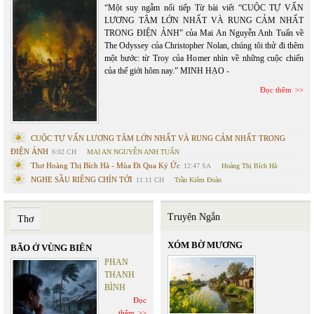
“Một suy ngẫm nối tiếp Từ bài viết “CUỘC TỰ VẤN
LƯƠNG TÂM LỚN NHẤT VÀ RUNG CẢM NHẤT
TRONG ĐIỆN ẢNH” của Mai An Nguyễn Anh Tuấn về
The Odyssey của Christopher Nolan, chúng tôi thử đi thêm
một bước: từ Troy của Homer nhìn về những cuộc chiến
của thế giới hôm nay.” MINH HẠO -
Đọc thêm
CUỘC TỰ VẤN LƯƠNG TÂM LỚN NHẤT VÀ RUNG CẢM NHẤT TRONG
ĐIỆN ẢNH
6:02 CH
MAI AN NGUYỄN ANH TUẤN
Thơ Hoàng Thị Bích Hà - Mùa Đi Qua Ký Ức
12:47 SA
Hoàng Thị Bích Hà
NGHE SẦU RIÊNG CHÍN TỚI
11:11 CH
Trần Kiêm Đoàn
Truyện Ngắn
Thơ
XÓM BỜ MƯƠNG
BÃO Ở VÙNG BIÊN
PHAN
THANH
BÌNH
Đọc
thêm