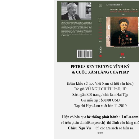
PETRUS KEY TRƯƠNG VĨNH KÝ
& CUỘC XÂM LĂNG CỦA PHÁP
(Biên khảo sử học Việt Nam xã hội văn hóa.)
Tác giả VŨ NGỰ CHIÊU PhD, JD
Sách gần 850 trang / chia làm Hai Tập
Gía mỗi tập :
$30.00
USD
Tạp chí Hợp-Lưu xuất bản 11-2019
Hiện có bán qua
hệ thống phát hành:
LuLu.com
và trên phần tìm kiếm (search) thì đánh vào hàng ch
Chieu Ngu Vu
thì các tựa sách sẽ hiện ra.
***