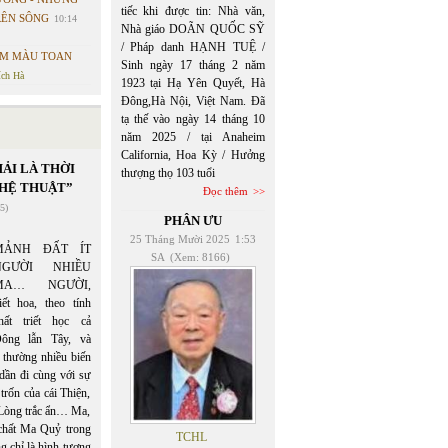
tiếc khi được tin: Nhà văn,
RÊN SÔNG
10:14
Nhà giáo DOÃN QUỐC SỸ
/ Pháp danh HẠNH TUỆ /
ỐM MÀU TOAN
Sinh ngày 17 tháng 2 năm
ích Hà
1923 tại Hạ Yên Quyết, Hà
Đông,Hà Nội, Việt Nam. Đã
tạ thế vào ngày 14 tháng 10
năm 2025 / tại Anaheim
California, Hoa Kỳ / Hưởng
ẢI LÀ THỜI
thượng thọ 103 tuổi
HỆ THUẬT”
Đọc thêm
5)
PHÂN ƯU
25 Tháng Mười 2025
1:53
MẢNH ĐẤT ÍT
SA
(Xem: 8166)
NGƯỜI NHIỀU
MA… NGƯỜI,
iết hoa, theo tính
hất triết học cả
ông lẫn Tây, và
i thường nhiều biến
 dần đi cùng với sự
 trốn của cái Thiện,
 Lòng trắc ẩn… Ma,
 chất Ma Quỷ trong
TCHL
g chỉ là hình tượng