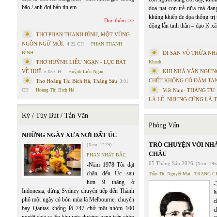
bão / anh đợi bản tin em
dọa nạt con trẻ nữa mà đang
khủng khiếp đe dọa thống trị 
Đọc thêm
động lẫn tinh thần – đạo lý x
THƠ PHAN THANH BÌNH, MỘT VÙNG
NGÔN NGỮ MỚI.
4:22 CH
PHAN THANH
BÌNH
DI SẢN VÔ THỪA NH
THƠ HUỲNH LIỄU NGẠN - LỤC BÁT
Khanh
VỀ HUẾ
KHI NHÀ VĂN NGỪNG
5:05 CH
Huỳnh Liễu Ngạn
CHẾT KHÔNG CÓ ĐÁM TA
Thơ Hoàng Thị Bích Hà, Tháng Sáu
3:01
CH
Hoàng Thị Bích Hà
Việt Nam- THÁNG TƯ
LÀ LỄ, NHƯNG CŨNG LÀ 
Ký / Tùy Bút / Tản Văn
Phỏng Vấn
NHỮNG NGÀY XƯA NƠI ĐẤT ÚC
TRÒ CHUYỆN VỚI NH
(Xem: 2129)
CHÂU
PHAN NHẬT BẮC
05 Tháng Sáu 2026
(Xem: 295
-Năm 1978 Tôi đặt
chân đến Úc sau
Trần Thị Nguyệt Mai
,
TRANG C
hơn 9 tháng ở
-
Indonesia, dừng Sydney chuyển tiếp đến Thành
M
phố một ngày có bốn mùa là Melbourne, chuyến
c
bay Qantas khổng lồ 747 chở một nhóm 100
c