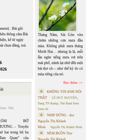
ment) . Bài gửi
n hữu thông cảm.Bài
Tháng Năm, Sài Gòn vừa
hiện, kể từ ngày
chớm những cơn mưa đầu
ài chọn đăng, toà
mùa. Không phải mưa tháng
Mười Hai… nhưng lạ là, mỗi
lần nghe tiếng mưa rơi trên
6
mái phố, mình lại nhớ đến một
bài thơ cũ— như thể ký ức có
2026
mùa riêng của nó.
Đọc thêm
ài
KHÔNG TIN ANH NÓI
THẬT
LÊ DUY NGUYÊN
,
Dang TN &amp; The Band from
(Xem: 768)
Suno AI
NHỊP DỪNG - thơ
XÓM BỜ
Nguyễn Thị Khánh
ƯƠNG – Truyện
Minh
Nguyễn Thị Khánh Minh
hứ hai trong bộ ba
NÉM BUỒN Thơ
Tam Quan" của
Nguyễn Thị Khánh