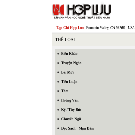
- Tạp Chí Hợp Lưu
Fountain Valley,
CA 92708
- USA
THỂ LOẠI
Biên Khảo
Truyện Ngắn
Bài Mới
Tiểu Luận
Thơ
Phỏng Vấn
Ký / Tùy Bút
Chuyển Ngữ
Đọc Sách - Mạn Đàm