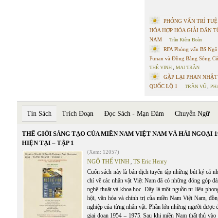
PHỎNG VẤN TRÍ TUỆ
HÒA HỢP HÒA GIẢI DÂN T
NAM
Trần Kiêm Đoàn
RFA Phỏng vấn BS Ngô
Funan và Đồng Bằng Sông C
THẾ VINH
,
MAI TRẦN
GẶP LẠI PHAN NHẬ
QUỐC LỘ 1
TRẦN VŨ
,
PH
Tin Sách
Trích Đoạn
Đọc Sách - Mạn Đàm
Chuyển Ngữ
THẾ GIỚI SÁNG TẠO CỦA MIỀN NAM VIỆT NAM VÀ HẢI NGOẠI 1
HIỆN TẠI – TẬP 1
(Xem: 12057)
NGÔ THẾ VINH
,
TS Eric Henry
Cuốn sách này là bản dịch tuyển tập những bút ký cá n
chí về các nhân vật Việt Nam đã có những đóng góp đá
nghệ thuật và khoa học. Đây là một nguồn tư liệu phon
hội, văn hóa và chính trị của miền Nam Việt Nam, đồn
nghiệp của từng nhân vật. Phần lớn những người được đ
giai đoạn 1954 – 1975. Sau khi miền Nam thất thủ vào 