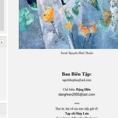
Tranh Nguyễn Đình Thuần
Ban Biên Tập:
tapchihopluu@aol.com
Chủ biên
: Đặng Hiền
danghien2005@aol.com
***
Thư từ, bài vở xin trực tiếp gởi về:
Tạp chí Hợp Lưu