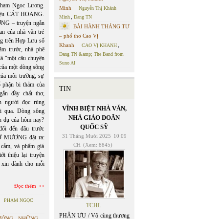
hạm Ngọc Lương.
Minh
Nguyễn Thị Khánh
thiệu CÁT HOANG.
Minh
,
Dang TN
G – truyện ngắn
BÀI HÀNH THÁNG TƯ
an của nhà văn trẻ
– phổ thơ Cao Vị
g trên Hợp Lưu số
Khanh
CAO VỊ KHANH
,
ăm trước, nhà phê
Dang TN &amp; The Band from
là "một câu chuyện
Suno AI
t của một dòng sông
ủa môi trường, sự
ố phận bi thảm của
TIN
gắn đầy chất thơ,
n người đọc rùng
VĨNH BIỆT NHÀ VĂN,
ôi qua. Dòng sông
NHÀ GIÁO DOÃN
ẩn dụ của hôm nay?
QUỐC SỸ
đổi đến đâu trước
31 Tháng Mười 2025
10:09
Ờ MƯƠNG đặt ra:
CH
(Xem: 8845)
 cảm, và phẩm giá
i thiệu lại truyện
, xin dành cho mỗi
Đọc thêm
PHẠM NGỌC
TCHL
PHÂN ƯU / Vô cùng thương
ƯỚNG - NHỮNG