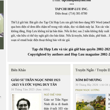
E-mail:
tapchihopluu@aol.com
***
TAP CHI HOP-LUU INC.
Điện thoại: (714) 381-8780
Thể Lệ gửi bài: Bài gửi cho Tạp Chí Hợp Lưu xin gửi bài theo dạng MS Word (attach
qua bưu điện sẽ đem đến chậm trễ trong việc nhận, đọc và đánh máy lại. Xin các vă
không đăng, Hợp Lưu không trả lại bản thảo. Nếu là thơ, sau 2 tuần không thấy xuất 
gửi, văn hữu có thể tùy nghi gửi cho báo khác. Nếu là truyện, biên khảo, phê bình…b
soạn sẽ email hoặc điện thoại thông báo với tác giả.
Tạp chí Hợp Lưu và tác giả giữ bản quyền 2002-202
Copyrighted by authors and Hop Luu magazine 2002-
Biên Khảo
Truyện Ngắn / Truyện D
GIÁO SƯ TRẦN NGỌC NINH 1923
XÓM BỜ MƯƠNG
-2025 VÀ ƯỚC VỌNG DUY TÂN
30 Tháng Bảy 2026
1:56 CH
16 Tháng Tám 2025
(Xem: 10905)
PHẠM NGỌC LƯƠNG
NGÔ THẾ VINH
ữ:
M
Giáo sư Trần Ngọc
t
Ninh đã ra đi thanh
"
thản ở tuổi 103 vào