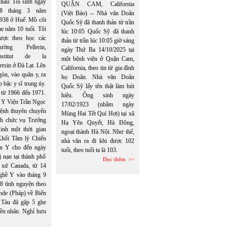
hâu: Tôi sinh ngày
QUẬN CAM, California
8 tháng 3 năm
(Việt Báo) -- Nhà văn Doãn
938 ở Huế. Mồ côi
Quốc Sỹ đã thanh thản từ trần
ẹ năm 10 tuổi. Tôi
lúc 10:05 Quốc Sỹ đã thanh
ược theo học các
thản từ trần lúc 10:05 giờ sáng
rường Pellerin,
ngày Thứ Ba 14/10/2025 tại
nstitut de la
một bệnh viện ở Quận Cam,
rsin ở Đà Lạt. Lên
California, theo tin từ gia đình
òn, vào quân y, ra
họ Doãn. Nhà văn Doãn
 bậc y sĩ trung úy.
Quốc Sỹ lấy tên thật làm bút
 từ 1966 đến 1971.
hiệu. Ông sinh ngày
ân Y Viện Trần Ngọc
17/02/1923 (nhằm ngày
ệnh thuyên chuyển
Mùng Hai Tết Quí Hợi) tại xã
ch chức vụ Trưởng
Hạ Yên Quyết, Hà Đông,
inh một thời gian
ngoại thành Hà Nội. Như thế,
Khối Tâm lý Chiến
nhà văn ra đi khi được 102
n Y cho đến ngày
tuổi, theo tuổi ta là 103.
nạn tại thành phố
Đọc thêm
, xứ Canada, từ 14
nghề Y vào tháng 9
 tình nguyện theo
nde (Pháp) về Biển
 Tàu đã gặp 5 ghe
yền nhân. Nghỉ hưu