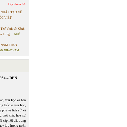
Đọc thêm
 NHÂN TẠO VỀ
ỘC VIỆT
 Thế Vinh về Kênh
ửu Long
NGÔ
T NAM TRÊN
AN NHẬT NAM
954 – ĐẾN
hân, văn học và báo
ng kể cho văn học,
g phú về lịch sử xã
g thời khắc họa sự
ề cập nổi bật trong
tay lực lượng miền