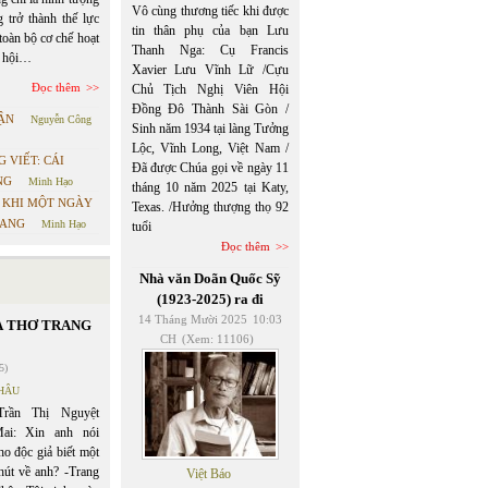
Vô cùng thương tiếc khi được
 trở thành thế lực
tin thân phụ của bạn Lưu
toàn bộ cơ chế hoạt
Thanh Nga: Cụ Francis
ã hội…
Xavier Lưu Vĩnh Lữ /Cựu
Đọc thêm
Chủ Tịch Nghị Viên Hội
Đồng Đô Thành Sài Gòn /
ẬN
Nguyễn Công
Sinh năm 1934 tại làng Tưởng
Lộc, Vĩnh Long, Việt Nam /
 VIẾT: CÁI
Đã được Chúa gọi về ngày 11
NG
Minh Hạo
tháng 10 năm 2025 tại Katy,
: KHI MỘT NGÀY
Texas. /Hưởng thượng thọ 92
TANG
Minh Hạo
tuổi
Đọc thêm
Nhà văn Doãn Quốc Sỹ
(1923-2025) ra đi
14 Tháng Mười 2025
10:03
À THƠ TRANG
CH
(Xem: 11106)
5)
HÂU
Trần Thị Nguyệt
ai: Xin anh nói
ho độc giả biết một
hút về anh? -Trang
Việt Báo