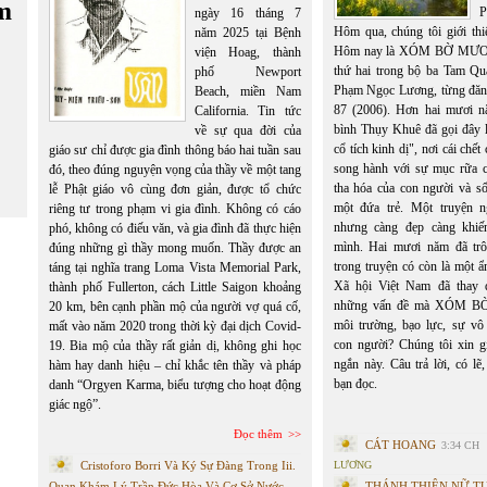
m
P
ngày 16 tháng 7
Hôm qua, chúng tôi giới 
năm 2025 tại Bệnh
Hôm nay là XÓM BỜ MƯƠN
viện Hoag, thành
thứ hai trong bộ ba Tam Qu
phố Newport
Phạm Ngọc Lương, từng đăn
Beach, miền Nam
87 (2006). Hơn hai mươi n
California. Tin tức
bình Thụy Khuê đã gọi đây 
về sự qua đời của
cổ tích kinh dị", nơi cái chế
giáo sư chỉ được gia đình thông báo hai tuần sau
song hành với sự mục rữa c
đó, theo đúng nguyện vọng của thầy về một tang
tha hóa của con người và s
lễ Phật giáo vô cùng đơn giản, được tổ chức
một đứa trẻ. Một truyện n
riêng tư trong phạm vi gia đình. Không có cáo
nhưng càng đẹp càng khiế
phó, không có điếu văn, và gia đình đã thực hiện
mình. Hai mươi năm đã tr
đúng những gì thầy mong muốn. Thầy được an
trong truyện có còn là một 
táng tại nghĩa trang Loma Vista Memorial Park,
Xã hội Việt Nam đã thay 
thành phố Fullerton, cách Little Saigon khoảng
những vấn đề mà XÓM B
20 km, bên cạnh phần mộ của người vợ quá cố,
môi trường, bạo lực, sự vô
mất vào năm 2020 trong thời kỳ đại dịch Covid-
con người? Chúng tôi xin giớ
19. Bia mộ của thầy rất giản dị, không ghi học
ngắn này. Câu trả lời, có lẽ
hàm hay danh hiệu – chỉ khắc tên thầy và pháp
bạn đọc.
danh “Orgyen Karma, biểu tượng cho hoạt động
giác ngộ”.
Đọc thêm
CÁT HOANG
3:34 CH
Cristoforo Borri Và Ký Sự Đàng Trong Iii.
LƯƠNG
Quan Khám Lý Trần Đức Hòa Và Cơ Sở Nước
THÁNH THIÊN NỮ T