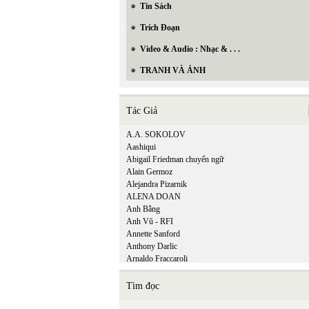
Tin Sách
Trích Đoạn
Video & Audio : Nhạc & . . .
TRANH VÀ ẢNH
Tác Giả
A.A. SOKOLOV
Aashiqui
Abigail Friedman chuyển ngữ
Alain Germoz
Alejandra Pizarnik
ALENA DOAN
Anh Bằng
Anh Vũ - RFI
Annette Sanford
Anthony Darlic
Arnaldo Fraccaroli
Tìm đọc