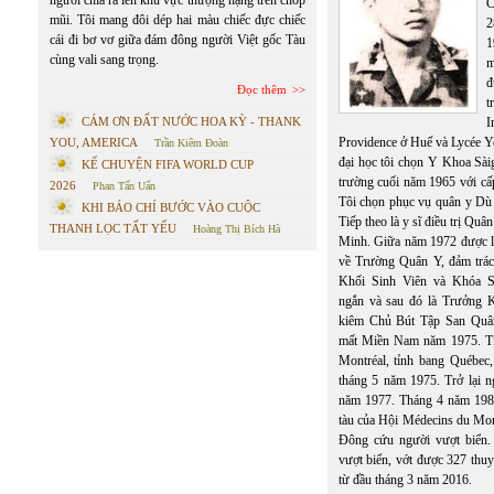
người chia ra lên khu vực thượng hạng trên chóp
C
mũi. Tôi mang đôi dép hai màu chiếc đực chiếc
2
cái đi bơ vơ giữa đám đông người Việt gốc Tàu
1
cùng vali sang trọng.
m
đ
Đọc thêm
t
CÁM ƠN ĐẤT NƯỚC HOA KỲ - THANK
I
Providence ở Huế và Lycée Ye
YOU, AMERICA
Trần Kiêm Đoàn
đại học tôi chọn Y Khoa Sàig
KỂ CHUYỆN FIFA WORLD CUP
trường cuối năm 1965 với cấp
2026
Phan Tấn Uẩn
Tôi chọn phục vụ quân y Dù
KHI BÁO CHÍ BƯỚC VÀO CUỘC
Tiếp theo là y sĩ điều trị Qu
THANH LỌC TẤT YẾU
Hoàng Thị Bích Hà
Minh. Giữa năm 1972 được l
về Trường Quân Y, đảm trá
Khối Sinh Viên và Khóa S
ngắn và sau đó là Trưởng 
kiêm Chủ Bút Tập San Quâ
mất Miền Nam năm 1975. Tị 
Montréal, tỉnh bang Québec
tháng 5 năm 1975. Trở lại 
năm 1977. Tháng 4 năm 1988
tàu của Hội Médecins du Mo
Đông cứu người vượt biển.
vượt biển, vớt được 327 thu
từ đầu tháng 3 năm 2016.