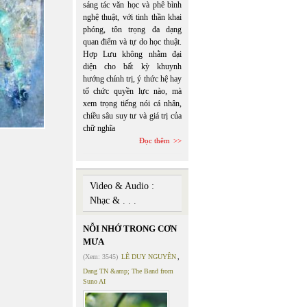
sáng tác văn học và phê bình
nghệ thuật, với tinh thần khai
phóng, tôn trọng đa dạng
quan điểm và tự do học thuật.
Hợp Lưu không nhằm đại
diện cho bất kỳ khuynh
hướng chính trị, ý thức hệ hay
tổ chức quyền lực nào, mà
xem trọng tiếng nói cá nhân,
chiều sâu suy tư và giá trị của
chữ nghĩa
Đọc thêm
Video & Audio :
Nhạc & . . .
NỖI NHỚ TRONG CƠN
MƯA
(Xem: 3545)
LÊ DUY NGUYÊN
,
Dang TN &amp; The Band from
Suno AI