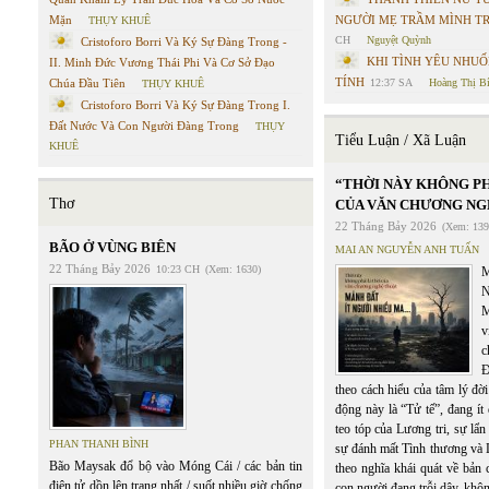
Mặn
NGƯỜI MẸ TRẦM MÌNH T
THỤY KHUÊ
CH
Nguyệt Quỳnh
Cristoforo Borri Và Ký Sự Đàng Trong -
KHI TÌNH YÊU NHU
II. Minh Đức Vương Thái Phi Và Cơ Sở Đạo
TÍNH
Chúa Đầu Tiên
12:37 SA
Hoàng Thị B
THỤY KHUÊ
Cristoforo Borri Và Ký Sự Đàng Trong I.
Đất Nước Và Con Người Đàng Trong
THỤY
Tiểu Luận / Xã Luận
KHUÊ
“THỜI NÀY KHÔNG PH
Thơ
CỦA VĂN CHƯƠNG NG
22 Tháng Bảy 2026
(Xem: 139
BÃO Ở VÙNG BIÊN
MAI AN NGUYỄN ANH TUẤN
22 Tháng Bảy 2026
10:23 CH
(Xem: 1630)
v
c
Đ
theo cách hiểu của tâm lý đờ
động này là “Tử tế”, đang ít
teo tóp của Lương tri, sự lẩn
PHAN THANH BÌNH
sự đánh mất Tình thương và
Bão Maysak đổ bộ vào Móng Cái / các bản tin
theo nghĩa khái quát về bản
điện tử dồn lên trang nhất / suốt nhiều giờ chống
con người đang trỗi dậy, khôn