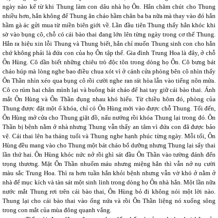
ngày nào kể từ khi Thung làm con dâu nhà họ Ôn. Hắn chăm chút cho Thung
nhiều hơn, hắn không để Thung ăn cháo hầm chân ba ba nữa mà thay vào đó hắn
hầm gà ác gửi mua từ miền biên giới về. Lần đầu tiên Thung thấy hắn khóc khi
sờ vào bụng cô, chỗ có cái bào thai đang lớn lên từng ngày trong cơ thể Thung.
Hắn ra hiệu xin lỗi Thung và Thung biết, hắn chỉ muốn Thung sinh con cho hắn
chứ không phải là đứa con của họ Ôn tập thể. Gia đình Trung Hoa là đây, ở chỗ
Ôn Hùng. Cô dần biết những chiêu trò độc tôn trong dòng họ Ôn. Cô bưng bát
cháo húp mà lòng nghe bao điều chua xót vì ở cánh cửa phòng bên cô nhìn thấy
Ôn Thần nhìn xéo qua bụng cô rồi cười nghe ran rát hòa lẫn vào tiếng nôn mửa.
Cô co rúm hai chân mình lại và buông bát cháo để hai tay giữ cái bào thai. Ánh
mắt Ôn Hùng và Ôn Thần đụng nhau khó hiểu. Từ chiều hôm đó, phòng của
Thung được đặt một ổ khóa, chỉ có Ôn Hùng mới vào được chỗ Thung. Tối đến,
Ôn Hùng mở cửa cho Thung giặt đồ, nấu nướng rồi khóa Thung lại trong đó. Ôn
Thần bị bệnh nằm ở nhà nhưng Thung vẫn thấy an tâm vì đứa con đã được bảo
vệ. Cái thai lên ba tháng tuổi và Thung nghe hạnh phúc từng ngày. Mỗi tối, Ôn
Hùng đều mang vào cho Thung một bát cháo bổ dưỡng nhưng Thung lại sẩy thai
lần thứ hai. Ôn Hùng khóc nức nở rồi ghì sát đầu Ôn Thần vào tường đánh đến
trọng thương. Mặt Ôn Thần nhuốm máu nhưng miệng hắn thì vẫn nở nụ cười
màu sắc Trung Hoa. Thì ra hơn tuần hắn khỏi bệnh nhưng vẫn vờ khó ở nằm ở
nhà để mục kích và tàn sát một sinh linh trong dòng họ Ôn nhà hắn. Một lần nữa
nước mắt Thung rơi trên cái bào thai, Ôn Hùng bỏ đi không nói một lời nào.
Thung lại cho cái bào thai vào ống nứa và rồi Ôn Thần liệng nó xuống sông
trong con mắt của mùa đông quạnh vắng.