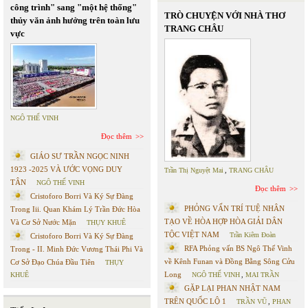
công trình" sang "một hệ thống"
TRÒ CHUYỆN VỚI NHÀ THƠ
thủy văn ảnh hưởng trên toàn lưu
TRANG CHÂU
vực
NGÔ THẾ VINH
Đọc thêm
GIÁO SƯ TRẦN NGỌC NINH
1923 -2025 VÀ ƯỚC VỌNG DUY
Trần Thị Nguyệt Mai
,
TRANG CHÂU
TÂN
NGÔ THẾ VINH
Đọc thêm
Cristoforo Borri Và Ký Sự Đàng
PHỎNG VẤN TRÍ TUỆ NHÂN
Trong Iii. Quan Khám Lý Trần Đức Hòa
TẠO VỀ HÒA HỢP HÒA GIẢI DÂN
Và Cơ Sở Nước Mặn
THỤY KHUÊ
TỘC VIỆT NAM
Trần Kiêm Đoàn
Cristoforo Borri Và Ký Sự Đàng
RFA Phỏng vấn BS Ngô Thế Vinh
Trong - II. Minh Đức Vương Thái Phi Và
về Kênh Funan và Đồng Bằng Sông Cửu
Cơ Sở Đạo Chúa Đầu Tiên
THỤY
Long
KHUÊ
NGÔ THẾ VINH
,
MAI TRẦN
GẶP LẠI PHAN NHẬT NAM
TRÊN QUỐC LỘ 1
TRẦN VŨ
,
PHAN