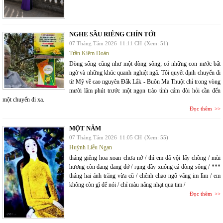
NGHE SẦU RIÊNG CHÍN TỚI
07 Tháng Tám 2026
11:11 CH
(Xem: 51)
Trần Kiêm Đoàn
Dòng sống cũng như một dòng sông; có những con nước bất
ngờ và những khúc quanh nghiệt ngã. Tôi quyết định chuyến đi
từ Mỹ về cao nguyên Đắk Lắk - Buôn Ma Thuột chỉ trong vòng
mười lăm phút trước một ngọn trào tỉnh cảm đòi hỏi cần đến
một chuyến đi xa.
Đọc thêm
MỘT NĂM
07 Tháng Tám 2026
11:05 CH
(Xem: 55)
Huỳnh Liễu Ngạn
tháng giêng hoa xoan chưa nở / thì em đã vội lấy chồng / mùi
hương còn đang dang dở / rụng đầy xuống cả dòng sông / ***
tháng hai ánh trăng vừa cũ / chênh chao ngõ vắng im lìm / em
không còn gì để nói / chỉ màu nắng nhạt qua tim /
Đọc thêm