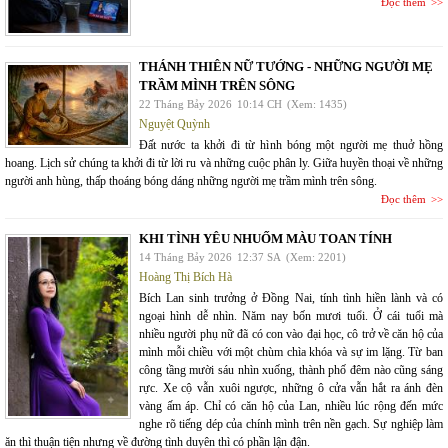
Đọc thêm
THÁNH THIÊN NỮ TƯỚNG - NHỮNG NGƯỜI MẸ
TRẦM MÌNH TRÊN SÔNG
22 Tháng Bảy 2026
10:14 CH
(Xem: 1435)
Nguyệt Quỳnh
Đất nước ta khởi đi từ hình bóng một người mẹ thuở hồng
hoang. Lịch sử chúng ta khởi đi từ lời ru và những cuộc phân ly. Giữa huyền thoại về những
người anh hùng, thấp thoáng bóng dáng những người mẹ trầm mình trên sông.
Đọc thêm
KHI TÌNH YÊU NHUỐM MÀU TOAN TÍNH
14 Tháng Bảy 2026
12:37 SA
(Xem: 2201)
Hoàng Thị Bích Hà
Bích Lan sinh trưởng ở Đồng Nai, tính tình hiền lành và có
ngoại hình dễ nhìn. Năm nay bốn mươi tuổi. Ở cái tuổi mà
nhiều người phụ nữ đã có con vào đại học, cô trở về căn hộ của
mình mỗi chiều với một chùm chìa khóa và sự im lặng. Từ ban
công tầng mười sáu nhìn xuống, thành phố đêm nào cũng sáng
rực. Xe cộ vẫn xuôi ngược, những ô cửa vẫn hắt ra ánh đèn
vàng ấm áp. Chỉ có căn hộ của Lan, nhiều lúc rộng đến mức
nghe rõ tiếng dép của chính mình trên nền gạch. Sự nghiệp làm
ăn thì thuận tiện nhưng về đường tình duyên thì có phần lận đận.