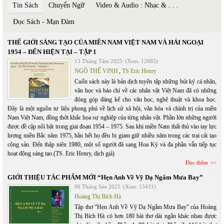
Tin Sách
Chuyển Ngữ
Video & Audio : Nhạc & . . .
Đọc Sách - Mạn Đàm
THẾ GIỚI SÁNG TẠO CỦA MIỀN NAM VIỆT NAM VÀ HẢI NGOẠI
1954 – ĐẾN HIỆN TẠI – TẬP 1
13 Tháng Tám 2025
(Xem: 12085)
NGÔ THẾ VINH
,
TS Eric Henry
Cuốn sách này là bản dịch tuyển tập những bút ký cá nhân,
văn học và báo chí về các nhân vật Việt Nam đã có những
đóng góp đáng kể cho văn học, nghệ thuật và khoa học.
Đây là một nguồn tư liệu phong phú về lịch sử xã hội, văn hóa và chính trị của miền
Nam Việt Nam, đồng thời khắc họa sự nghiệp của từng nhân vật. Phần lớn những người
được đề cập nổi bật trong giai đoạn 1954 – 1975. Sau khi miền Nam thất thủ vào tay lực
lượng miền Bắc năm 1975, hầu hết họ đều bị giam giữ nhiều năm trong các trại cải tạo
cộng sản. Đến thập niên 1980, một số người đã sang Hoa Kỳ và đa phần vẫn tiếp tục
hoạt động sáng tạo.(TS. Eric Henry, dịch giả)
Đọc thêm
GIỚI THIỆU TÁC PHẨM MỚI “Hẹn Anh Về Vỹ Dạ Ngắm Mưa Bay”
06 Tháng Sáu 2025
(Xem: 13431)
Hoàng Thị Bích Hà
Tập thơ “Hẹn Anh Về Vỹ Dạ Ngắm Mưa Bay” của Hoàng
Thị Bích Hà có hơn 180 bài thơ dài ngắn khác nhau được