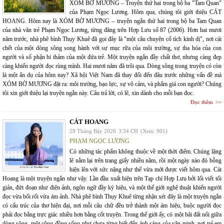
XÓM BỜ MƯƠNG – Truyện thứ hai trong bộ ba "Tam Quan"
của Phạm Ngọc Lương. Hôm qua, chúng tôi giới thiệu CÁT
HOANG. Hôm nay là XÓM BỜ MƯƠNG – truyện ngắn thứ hai trong bộ ba Tam Quan
của nhà văn trẻ Phạm Ngọc Lương, từng đăng trên Hợp Lưu số 87 (2006). Hơn hai mươi
năm trước, nhà phê bình Thụy Khuê đã gọi đây là "một câu chuyện cổ tích kinh dị", nơi cái
chết của một dòng sông song hành với sự mục rữa của môi trường, sự tha hóa của con
người và số phận bi thảm của một đứa trẻ. Một truyện ngắn đầy chất thơ, nhưng càng đẹp
càng khiến người đọc rùng mình. Hai mươi năm đã trôi qua. Dòng sông trong truyện có còn
là một ẩn dụ của hôm nay? Xã hội Việt Nam đã thay đổi đến đâu trước những vấn đề mà
XÓM BỜ MƯƠNG đặt ra: môi trường, bạo lực, sự vô cảm, và phẩm giá con người? Chúng
tôi xin giới thiệu lại truyện ngắn này. Câu trả lời, có lẽ, xin dành cho mỗi bạn đọc.
Đọc thêm
CÁT HOANG
29 Tháng Bảy 2026
3:34 CH
(Xem: 901)
PHẠM NGỌC LƯƠNG
Có những tác phẩm không thuộc về một thời điểm. Chúng lặng
lẽ nằm lại trên trang giấy nhiều năm, rồi một ngày nào đó bỗng
hiện lên với sức nặng như thể vừa mới được viết hôm qua. Cát
Hoang là một truyện ngắn như vậy. Lần đầu xuất hiện trên Tạp chí Hợp Lưu bởi lối viết tối
giản, đứt đoạn như điện ảnh, ngôn ngữ đầy ký hiệu, và một thế giới nghệ thuật khiến người
đọc vừa bối rối vừa ám ảnh. Nhà phê bình Thụy Khuê từng nhận xét đây là một truyện ngắn
có cấu trúc của thơ hiện đại, nơi mỗi câu chữ đều trở thành một ám hiệu, buộc người đọc
phải đọc bằng trực giác nhiều hơn bằng cốt truyện. Trong thế giới ấy, có một bãi đất nổi giữa
dòng sông, một cộng đồng sống như chưa từng biết đến ánh sáng của văn minh, nơi trẻ em