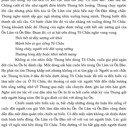
Chúng cười rộ lên như người điên khiến Thung hốt hoảng. Thung chạy ngược
lên cầu nhưng phía bên kia là Ôn Lâm còn phía bên này Ôn Đào đứng chắn.
Thung nghe mình sắp gục ngã nhưng nhìn xuống bụng mình, Thung bước đến
thanh sắt nối cầu. Cô bước chân lên đó và nhẹ nhàng rơi xuống dòng Tô Châu.
Trong khoảnh khắc đó Thung còn nghe được tiếng cười hết sức sương giá của
Ôn Lâm và Ôn Đào. Đoạn đó, có ai hát trên dòng Tô Châu nghe vang vọng
Thôi hết từ đây sương với khói
Mảnh hồn ai gọi tiếng Tô Châu
Sông chảy, người trôi đời vọng tưởng
Thương lòng dây buộc khói mênh mang
Không ai còn nhìn thấy Thung bên dòng Tô Châu, cuốn gia phả ngàn
đời của họ Ôn bị đánh cắp. Một dòng uất hận cuộn lên trong Ôn Lâm và Ôn Đào.
Họ phát tin tìm Thung khắp nơi nhưng không có ai tìm gặp cả. Người ta nói chắc
xác Thung bị kìm ở đâu đó bên dưới dòng Tô Châu hoặc đã trôi ra đến biển và
làm mồi cho cá. Ở Tô Châu, thi thoảng có một vài người Việt đến thắp hương
bên sông tưởng nhớ về Thung qua mấy câu chuyện được ghi lại trên báo giới.
Nghe nói tin tức về con dâu nhà họ Ôn bị lộ ra bởi cuốn nhật ký của Thung gửi
một người hàng xóm. Đó là gia đình có thù với dòng họ Ôn.
Chiến tranh trên biển xảy ra, bất chấp những dòng dư luận lên tiếng về
cuộc đời người con gái Việt làm dâu nhà họ Ôn. Ôn Lâm và Ôn Đào cũng được
dẫn đầu một đám quân trên chiến sự biển. Có đến mấy năm không cải thiện được
tình hình biển đông. Ôn Lâm và Ôn Đào trở về với vai trò người lính. Lúc giải
ngũ về ngôi nhà bên dòng Tô Châu. Trên đường về họ bắt gặp một người thanh