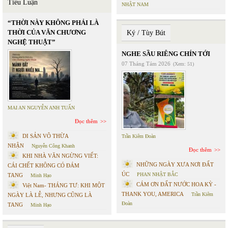
Tiểu Luận
NHẬT NAM
“THỜI NÀY KHÔNG PHẢI LÀ
THỜI CỦA VĂN CHƯƠNG
Ký / Tùy Bút
NGHỆ THUẬT”
NGHE SẦU RIÊNG CHÍN TỚI
07 Tháng Tám 2026
(Xem: 51)
MAI AN NGUYỄN ANH TUẤN
Đọc thêm
DI SẢN VÔ THỪA
Trần Kiêm Đoàn
NHẬN
Nguyễn Công Khanh
Đọc thêm
KHI NHÀ VĂN NGỪNG VIẾT:
NHỮNG NGÀY XƯA NƠI ĐẤT
CÁI CHẾT KHÔNG CÓ ĐÁM
ÚC
PHAN NHẬT BẮC
TANG
Minh Hạo
CÁM ƠN ĐẤT NƯỚC HOA KỲ -
Việt Nam- THÁNG TƯ: KHI MỘT
THANK YOU, AMERICA
Trần Kiêm
NGÀY LÀ LỄ, NHƯNG CŨNG LÀ
Đoàn
TANG
Minh Hạo