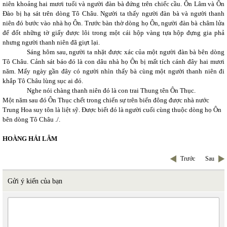
niên khoảng hai mươi tuổi và người đàn bà đứng trên chiếc cầu. Ôn Lâm và Ôn
Đào bị hạ sát trên dòng Tô Châu. Người ta thấy người đàn bà và người thanh
niên đó bước vào nhà họ Ôn. Trước bàn thờ dòng họ Ôn, người đàn bà châm lửa
để đốt những tờ giấy được lôi trong một cái hộp vàng tựa hộp đựng gia phả
nhưng người thanh niên đã giựt lại.
Sáng hôm sau, người ta nhặt được xác của một người đàn bà bên dòng
Tô Châu. Cảnh sát báo đó là con dâu nhà họ Ôn bị mất tích cánh đây hai mươi
năm. Mấy ngày gần đây có người nhìn thấy bà cùng một người thanh niên đi
khắp Tô Châu lùng sục ai đó.
Nghe nói chàng thanh niên đó là con trai Thung tên Ôn Thục.
Một năm sau đó Ôn Thục chết trong chiến sự trên biển đông được nhà nước
Trung Hoa suy tôn là liệt sỹ. Được biết đó là người cuối cùng thuộc dòng họ Ôn
bên dòng Tô Châu ./.
HOÀNG HẢI LÂM
Trước
Sau
Gửi ý kiến của bạn