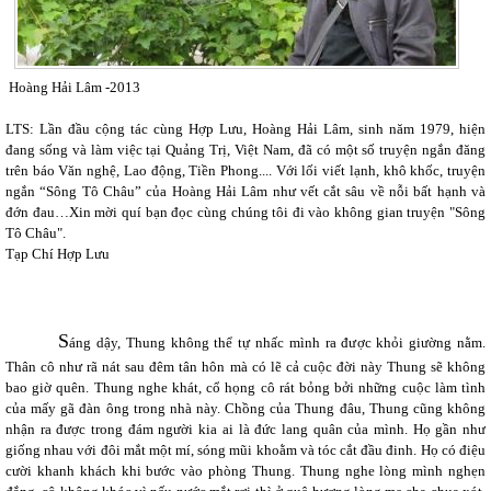
Hoàng Hải Lâm -2013
LTS: Lần đầu cộng tác cùng Hợp Lưu, Hoàng Hải Lâm, sinh năm 1979, hiện
đang sống và làm việc tại Quảng Trị, Việt Nam, đã có một số truyện ngắn đăng
trên báo Văn nghệ, Lao động, Tiền Phong.... Với lối viết lạnh, khô khốc, truyện
ngắn “Sông Tô Châu” của Hoàng Hải Lâm như vết cắt sâu về nỗi bất hạnh và
đớn đau…Xin mời quí bạn đọc cùng chúng tôi đi vào không gian truyện "Sông
Tô Châu".
Tạp Chí Hợp Lưu
S
áng dậy, Thung không thể tự nhấc mình ra được khỏi giường nằm.
Thân cô như rã nát sau đêm tân hôn mà có lẽ cả cuộc đời này Thung sẽ không
bao giờ quên. Thung nghe khát, cổ họng cô rát bỏng bởi những cuộc làm tình
của mấy gã đàn ông trong nhà này. Chồng của Thung đâu, Thung cũng không
nhận ra được trong đám người kia ai là đức lang quân của mình. Họ gần như
giống nhau với đôi mắt một mí, sóng mũi khoằm và tóc cắt đầu đinh. Họ có điệu
cười khanh khách khi bước vào phòng Thung. Thung nghe lòng mình nghẹn