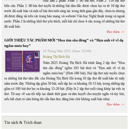
chia làm 2 phần: Phần 1: 80 bài thơ, Phần 2: 116 bài thơ
bốn câu. Phần 1: 80 bài thơ tuyển là những bài tâm đắc được chọn lọc ra từ 10 tập thơ
trước đã xuất bản và một số bài thơ mới sáng tác trong thời gian gần đây, chưa in nhưng
đã được đăng tải trên các trang báo mạng và website Văn học Nghệ thuật trong và ngoài
nước. Phần 2 là những khổ thơ yêu thích, mỗi bài chỉ chon 4 câu trong số những bài thơ
đã xuất bản.
Đọc thêm
GIỚI THIỆU TÁC PHẨM MỚI “Hoa tím sầu đông” và “Hẹn anh về vĩ dạ
ngắm mưa bay”
29 Tháng Năm 2025
(Xem: 15249)
Hoàng Thị Bích Hà
Năm 2025 Hoàng Thị Bích Hà trình làng 2 tập thơ: “Hoa
tím sầu đông” (gồm 103 bài thơ) và “Hẹn anh về vĩ dạ
ngắm mưa bay” (Hơn 180 bài). Hai tập thơ này tuyển chọn
ra những bài thơ tâm đắc của Hoàng Thị Bích Hà trong 10 tập thơ đã xuất bản từ mấy
năm trước đây. Những tập gồm 50 bài, mỗi tập lọc ra khoảng 10-15 bài, trong những tập
gồm có 100 bài thơ lọc ra khoảng 15-20 bài. (Đây là 2 tập thơ cuối cùng khép lại việc in
thơ. Từ nay về sau tôi tiếp tục dành thời gian và tâm huyết cho truyện ngắn và tùy bút,
nếu bất chợt có cảm hứng thì vẫn làm thơ, đăng báo chứ không xuất bản nữa).
Đọc thêm
Tin sách & Trích đoạn