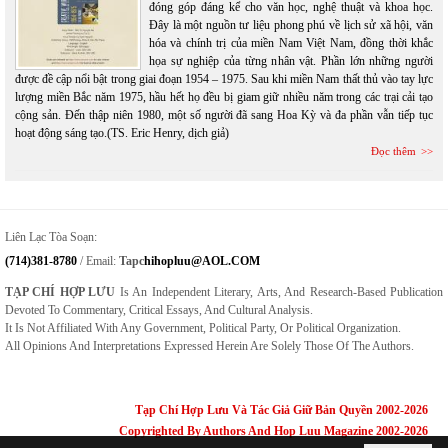
đóng góp đáng kể cho văn học, nghệ thuật và khoa học.
Đây là một nguồn tư liệu phong phú về lịch sử xã hội, văn
hóa và chính trị của miền Nam Việt Nam, đồng thời khắc
họa sự nghiệp của từng nhân vật. Phần lớn những người
được đề cập nổi bật trong giai đoạn 1954 – 1975. Sau khi miền Nam thất thủ vào tay lực
lượng miền Bắc năm 1975, hầu hết họ đều bị giam giữ nhiều năm trong các trại cải tạo
cộng sản. Đến thập niên 1980, một số người đã sang Hoa Kỳ và đa phần vẫn tiếp tục
hoạt động sáng tạo.(TS. Eric Henry, dịch giả)
Đọc thêm
Liên Lạc Tòa Soạn:
(714)381-8780
/ Email:
Tapc
Hihopluu@AOL.COM
TẠP CHÍ HỢP LƯU
Is An Independent Literary, Arts, And Research-Based Publication
Devoted To Commentary, Critical Essays, And Cultural Analysis.
It Is Not Affiliated With Any Government, Political Party, Or Political Organization.
All Opinions And Interpretations Expressed Herein Are Solely Those Of The Authors.
Tạp Chí Hợp Lưu Và Tác Giả Giữ Bản Quyền 2002-2026
Copyrighted By Authors And Hop Luu Magazine 2002-2026