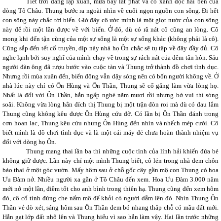
Tiết trời đang lập xuân, mưa bay lất phất và cỏ xanh dọc hai bên của
dòng Tô Châu. Thung bước ra ngoài nhìn về cuối ngọn nguồn con sông. Đi hết
con sông này chắc tới biển. Giờ đây cô ước mình là một giọt nước của con sông
này để rồi một lần được về với biển. Ở đó, dù có rã nát cô cũng an lòng. Cô
mong khi đến tận cùng của một sự sống là một sự sống khác (không phải là cô).
Cũng sắp đến tết cổ truyền, dịp này nhà họ Ôn chắc sẽ tụ tập về đây đầy đủ. Cô
nghe lạnh bởi suy nghĩ của mình chạy về trong sự rách nát của đêm tân hôn. Sáu
người đàn ông đã rượu bước vào cuộc tàn và Thung trở thành đồ chơi tình dục.
Nhưng rồi mùa xuân đến, biển đông vẫn dậy sóng nên có bốn người không về. Ở
nhà lúc này chỉ có Ôn Hùng và Ôn Thần, Thung sẽ cố gắng làm vừa lòng họ.
Nhất là đối với Ôn Thần, hắn ngấp nghé năm mươi rồi nhưng bờ vui thì sóng
soãi. Không vừa lòng hắn đích thị Thung bị một trận đòn roi mà dù có đau lắm
Thung cũng không kêu được Ôn Hùng cứu đỡ. Có lần bị Ôn Thần đánh trong
cơn hoan lạc, Thung kêu cứu nhưng Ôn Hùng đến nhìn và nhếch mép cười. Cô
biết mình là đồ chơi tình dục và là một cái máy đẻ chưa hoàn thành nhiệm vụ
đối với dòng họ Ôn.
Thung mang thai lần ba thì những cuộc tình của lính hải khiến đứa bé
không giữ được. Lần này chỉ một mình Thung biết, cô lẻn trong nhà đem chôn
bào thai ở một góc vườn. Mấy hôm sau ở chỗ gốc cây gần mộ con Thung có hoa
Ưu Đàm nở. Nhiều người xa gần ở Tô Châu đến xem. Hoa Ưu Đàm 3.000 năm
mới nở một lần, điềm tốt cho anh bình trong thiên hạ. Thung cũng đến xem hôm
đó, cô cố tình đứng che nấm mộ để khỏi có người dẫm lên đó. Nhìn Thung Ôn
Thần vẻ dò xét, sáng hôm sau Ôn Thần đem bó nhang thắp chỗ có mầu đất mới.
Hắn gạt lớp đất nhô lên và Thung hiểu vì sao hắn làm vậy. Hai lần trước những