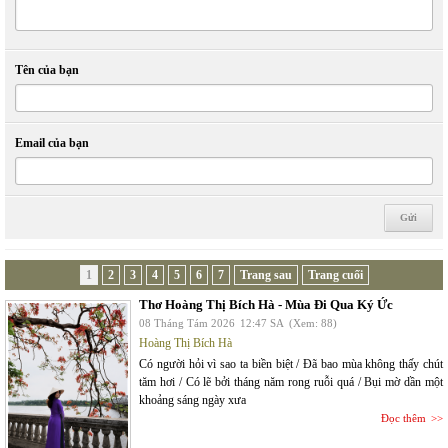
Tên của bạn
Email của bạn
1
2
3
4
5
6
7
Trang sau
Trang cuối
Thơ Hoàng Thị Bích Hà - Mùa Đi Qua Ký Ức
08 Tháng Tám 2026
12:47 SA
(Xem: 88)
Hoàng Thị Bích Hà
Có người hỏi vì sao ta biền biệt / Đã bao mùa không thấy chút
tăm hơi / Có lẽ bởi tháng năm rong ruỗi quá / Bụi mờ dần một
khoảng sáng ngày xưa
Đọc thêm