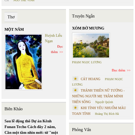
CH
NGÔ THẾ VINH
Truyện Ngắn
Thơ
XÓM BỜ MƯƠNG
MỘT NĂM
Huỳnh Liễu
Ngạn
Đọc
thêm
PHẠM NGỌC LƯƠNG
Đọc thêm
CÁT HOANG
PHẠM NGỌC
LƯƠNG
THÁNH THIÊN NỮ TƯỚNG -
NHỮNG NGƯỜI MẸ TRẦM MÌNH
TRÊN SÔNG
Nguyệt Quỳnh
KHI TÌNH YÊU NHUỐM MÀU
Biên Khảo
TOAN TÍNH
Hoàng Thị Bích Hà
Sau lễ động thổ Dự án Kênh
Funan Techo Cách đây 2 năm,
Phỏng Vấn
Cần một tầm nhìn mới: từ "một