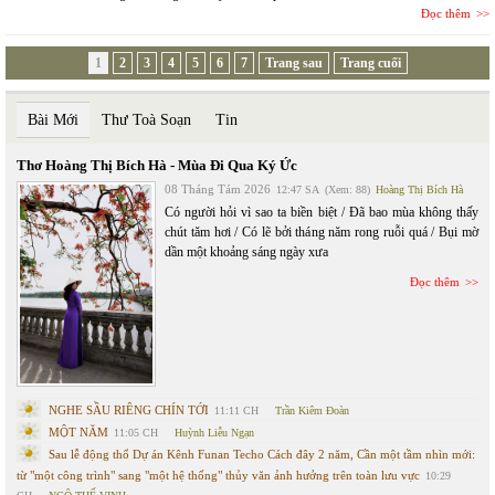
Đọc thêm
1
2
3
4
5
6
7
Trang sau
Trang cuối
Bài Mới
Thư Toà Soạn
Tin
Thơ Hoàng Thị Bích Hà - Mùa Đi Qua Ký Ức
08 Tháng Tám 2026
12:47 SA
(Xem: 88)
Hoàng Thị Bích Hà
Có người hỏi vì sao ta biền biệt / Đã bao mùa không thấy
chút tăm hơi / Có lẽ bởi tháng năm rong ruỗi quá / Bụi mờ
dần một khoảng sáng ngày xưa
Đọc thêm
NGHE SẦU RIÊNG CHÍN TỚI
11:11 CH
Trần Kiêm Đoàn
MỘT NĂM
11:05 CH
Huỳnh Liễu Ngạn
Sau lễ động thổ Dự án Kênh Funan Techo Cách đây 2 năm, Cần một tầm nhìn mới:
từ "một công trình" sang "một hệ thống" thủy văn ảnh hưởng trên toàn lưu vực
10:29