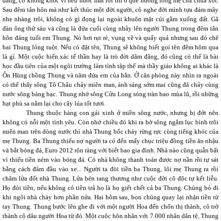
đắng, cô không khóc vì nếu nước mắt rơi thì ở quê hương lòng mẹ cha chua xót.
Sau đêm tân hôn mà như kết thúc một đời người, cô nghe đời mình tựa đám mây
nhẹ nhàng trôi, không có gì đọng lại ngoài khuôn mặt cúi gằm xuống đất. Gã
đàn ông thứ sáu và cũng là đứa cuối cùng nhảy lên người Thung trong đêm tân
hôn đáng tuổi em Thung. Nó hơi rụt rè, vụng về và quấy quả nhưng sau đó chê
bai Thung lỏng tuột. Nếu có đặt tên, Thung sẽ không biết gọi tên đêm hôm qua
là gì. Một cuộc hiến xác tế thần hay là trò đời dâm đãng, đó cũng có thể là bài
học đầu tiên của một ngôi trường làm tình tập thể mà thầy giáo không ai khác là
Ôn Hùng chồng Thung và năm đứa em của hắn. Ở căn phòng này nhìn ra ngoài
có thể thấy sông Tô Châu chảy miên man, ánh sáng sớm mai cũng đã chảy cùng
nước sông bàng bạc. Thung nhớ sông Cửu Long sóng tràn bao mùa lũ, rồi những
hạt phù sa nằm lại cho cây lúa tốt tươi.
Thung thuộc hàng con gái xinh ở miền sông nước, nhưng bị đớt nên
không có nỗi một tình yêu. Còn nhớ chiều đó khi ra bờ sông ngắm lục bình trôi
miên man trên dòng nước thì nhà Thung bốc cháy rừng rực cùng tiếng khóc của
mẹ Thung. Ba Thung thiếu nợ người ta có đến mấy chục triệu đồng tiền ăn nhậu
và bắt bóng đá, Euro 2012 rộn ràng với biết bao gia đình. Nhà nào cũng quẫn bất
vì thiếu tiền ném vào bóng đá. Có nhà không thanh toán được nợ nần rồi tự sát
bằng cách đâm đầu vào xe... Người ta đòi tiền ba Thung, lôi mẹ Thung ra rồi
châm lửa đốt nhà Thung. Lửa bén tang thương như cuộc đời cô độc tự kết liễu.
Họ đòi tiền, nếu không có tiền trả họ là họ giết chết cả ba Thung. Chúng bỏ đi
khi ngôi nhà cháy hơn phần nửa. Hai hôm sau, bọn chúng quay lại nhận tiền từ
tay Thung. Thung bước lên ghe đi với một người Hoa đến chốn thị thành, cô trở
thành cô dâu người Hoa từ đó. Một cuộc hôn nhân với 7.000 nhân dân tệ, Thung