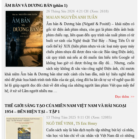
ÂM BẢN VÀ DƯƠNG BẢN (phần 1)
26 Tháng Sáu 2026
4:21 CH
(Xem: 2618)
MAI AN NGUYỄN ANH TUẤN
Âm bản & Dương bản (Négatif & Positif) – khái niệm có
gốc từ điện ảnh phim nhựa, còn gọi là phim điện ảnh hoặc
phim chiếu rạp, liên quan đến quy trình sản xuất phim có từ
buổi sơ sinh của Nghệ thuật Thứ Bảy - Nàng Tiên Út từ
cuối thế kỷ XIX (hiện phim nhựa và các loại máy quay máy
chiếu phim nhựa đã được đưa vào các Bảo tàng Điện ảnh),
cái quy trình mà nếu ai đó muốn tìm hiểu trên Google sẽ
không bao giờ có được thông tin đầy đủ… Nhưng, cuốn
sách này không đi sâu vào công nghệ Điện ảnh, chỉ mượn
khái niệm Âm bản & Dương bản như một cánh cửa ban đầu, một ký hiệu nghệ thuật
nhỏ để phác họa hành trình tinh thần của tác giả, cùng đôi ba lát cắt tự sự về nghề qua đó
hé lộ giúp người đọc đôi chút về đời sống của những người làm phim Việt qua mấy thế
hệ, ở xứ sở Lắm người nhiều ma …
Đọc thêm
THẾ GIỚI SÁNG TẠO CỦA MIỀN NAM VIỆT NAM VÀ HẢI NGOẠI
1954 – ĐẾN HIỆN TẠI – TẬP 1
13 Tháng Tám 2025
9:11 CH
(Xem: 12085)
NGÔ THẾ VINH
,
TS Eric Henry
Cuốn sách này là bản dịch tuyển tập những bút ký cá nhân,
văn học và báo chí về các nhân vật Việt Nam đã có những