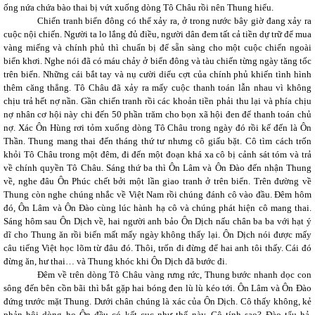
ống nứa chứa bào thai bị vứt xuống dòng Tô Châu rồi nên Thung hiểu.
Chiến tranh biển đông có thể xảy ra, ở trong nước bây giờ đang xảy ra
cuộc nội chiến. Người ta lo lắng đủ điều, người dân đem tất cả tiền dự trữ để mua
vàng miếng và chính phủ thì chuẩn bị để sẵn sàng cho một cuộc chiến ngoài
biển khơi. Nghe nói đã có máu chảy ở biển đông và tàu chiến từng ngày tăng tốc
trên biển. Những cái bắt tay và nụ cười diểu cợt của chính phủ khiến tình hình
thêm căng thẳng. Tô Châu đã xảy ra mấy cuộc thanh toán lẫn nhau vì không
chịu trả hết nợ nần. Gần chiến tranh rồi các khoản tiền phải thu lại và phía chịu
nợ nhân cơ hội này chi đến 50 phần trăm cho bọn xã hội đen để thanh toán chủ
nợ. Xác Ôn Hùng rơi tỏm xuống dòng Tô Châu trong ngày đó rồi kế đến là Ôn
Thần. Thung mang thai đến tháng thứ tư nhưng cô giấu bặt. Cô tìm cách trốn
khỏi Tô Châu trong một đêm, đi đến một đoạn khá xa cô bị cảnh sát tóm và trả
về chính quyền Tô Châu. Sáng thứ ba thì Ôn Lâm và Ôn Đào đến nhận Thung
về, nghe đâu Ôn Phúc chết bởi một lần giao tranh ở trên biển. Trên đường về
Thung còn nghe chúng nhắc về Việt Nam rồi chúng đánh cô vào đầu. Đêm hôm
đó, Ôn Lâm và Ôn Đào cùng lúc hành hạ cô và chúng phát hiện cô mang thai.
Sáng hôm sau Ôn Dịch về, hai người anh bảo Ôn Dịch nấu chân ba ba với hạt ý
dĩ cho Thung ăn rồi biến mất mấy ngày không thấy lại. Ôn Dịch nói được mấy
câu tiếng Việt học lõm từ đâu đó. Thôi, trốn đi đừng để hai anh tôi thấy. Cái đó
đừng ăn, hư thai… và Thung khóc khi Ôn Dịch đã bước đi.
Đêm về trên dòng Tô Châu vàng rưng rức, Thung bước nhanh dọc con
sông đến bên cồn bãi thì bắt gặp hai bóng đen lù lù kéo tới. Ôn Lâm và Ôn Đào
đứng trước mặt Thung. Dưới chân chúng là xác của Ôn Dịch. Cô thấy không, kẻ
phản bội dòng họ Ôn đều có kết cục như thế này. Cô tính sao? Đào tẩu hả.