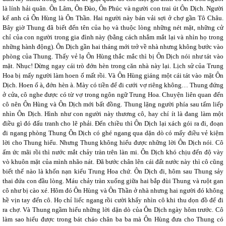
là lính hải quân. Ôn Lâm, Ôn Đào, Ôn Phúc và người con trai út Ôn Dịch. Người
kế anh cả Ôn Hùng là Ôn Thần. Hai người này bán vải sợi ở chợ gần Tô Châu.
Bây giờ Thung đã biết đến tên của họ và thuộc lòng những nét mặt, những cử
chỉ của con người trong gia đình này (bằng cách nhắm mắt lại và nhìn họ trong
những hành động). Ôn Dịch gần hai tháng mới trở về nhà nhưng không bước vào
phòng của Thung. Thấy vẻ lạ Ôn Hùng thắc mắc thì bị Ôn Dịch nói như tát vào
mặt. Nhục! Dừng ngay cái trò đớn hèn trong căn nhà này lại. Lịch sử của Trung
Hoa bị mấy người làm hoen ố mất rồi. Và Ôn Hùng giáng một cái tát vào mặt Ôn
Dịch. Hoen ố à, đớn hèn à. Mày có tiền để đi cưới vợ riêng không… Thung đứng
ở cửa, cô nghe được có từ vợ trong ngôn ngữ Trung Hoa. Chuyện liên quan đến
cô nên Ôn Hùng và Ôn Dịch mới bất đồng. Thung lặng người phía sau tấm liếp
nhìn Ôn Dịch. Hình như con người này thương cô, hay chí ít là đang làm một
điều gì đó đấu tranh cho lẽ phải. Đến chiều thì Ôn Dịch lại xách gói ra đi, đoạn
đi ngang phòng Thung Ôn Dịch có ghé ngang qua dặn dò có mấy điều vẻ kiệm
lời cho Thung hiểu. Nhưng Thung không hiểu được những lời Ôn Dịch nói. Cô
ấm ức mãi rồi thì nước mắt chảy tràn trên làn mi. Ôn Dịch khó chịu đến độ vày
vò khuôn mặt của mình nhão nát. Đã bước chân lên cái đất nước này thì cô cũng
biết thế nào là khốn nạn kiểu Trung Hoa chứ. Ôn Dịch đi, hôm sau Thung sảy
thai đứa con đầu lòng. Máu chảy tràn xuống giữa hai bắp đùi Thung và ruột gan
cô như bị cào xé. Hôm đó Ôn Hùng và Ôn Thần ở nhà nhưng hai người đó không
hề vịn tay đến cô. Họ chỉ liếc ngang rồi cười khẩy nhìn cô khi thu dọn đồ để đi
ra chợ. Và Thung ngầm hiểu những lời dặn dò của Ôn Dịch ngày hôm trước. Cô
làm sao hiểu được trong bát cháo chân ba ba mà Ôn Hùng đưa cho Thung có