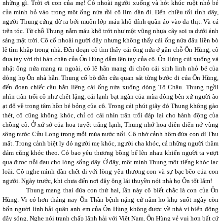
những gì. Trời ơi con của mẹ! Cô nhoài người xuống và hót khúc ruột nhỏ bé
của mình bỏ vào trong một ống nứa rồi cô lịm dần đi. Đến chiều tối tỉnh dậy,
người Thung cứng đờ ra bởi muôn lớp máu khô dính quần áo vào da thịt. Và cả
trên tóc. Từ chỗ Thung nằm máu khô trớt như một vũng nhựa cây soi ra dưới ánh
sáng mặt trời. Cô cố nhoài người dậy nhưng không thấy cái ống nứa đâu liền bò
lê tìm khắp trong nhà. Đến đoạn cô tìm thấy cái ống nứa ở gần chỗ Ôn Hùng, cô
đưa tay với thì bàn chân của Ôn Hùng dẫm lên tay của cô. Ôn Hùng cúi xuống và
nhặt ống nứa mang ra ngoài, có lẽ hắn mang đi chôn cái sinh linh nhỏ bé của
dòng họ Ôn nhà hắn. Thung cố bò đến cửa quan sát từng bước đi của Ôn Hùng,
đến đoạn chiếc cầu hắn liệng cái ống nứa xuống dòng Tô Châu. Thung ngồi
nhìn trân trối cô như chết lặng, cái lạnh bạt ngàn của mùa đông bên xứ người ào
ạt đổ về trong tâm hồn bé bỏng của cô. Trong cái phút giây đó Thung không gào
thét, cô cũng không khóc, chỉ có cái nhìn trân trối đáp lại cho hành động của
chồng cô. Ở xứ sở của hoa tuyết trắng lạnh, Thung nhớ hoa điên điển nở vùng
sông nước Cửu Long trong mỗi mùa nước nổi. Cô nhớ cảnh hôm đứa con dì Thu
mất. Trong cảnh biệt ly đó người mẹ khóc, người cha khóc, cả những người thăm
đám cũng khóc theo. Có bao yêu thương bồng bế lên nhau khiến người ta vượt
qua được nỗi đau cho lòng sống dậy. Ở đây, một mình Thung một tiếng khóc lạc
loài. Cô nghe mình dần chết đi với lòng yêu thương con và sự bạc bẽo của con
người. Ngày trước, khi chưa đến nơi đây ông lái thuyền nói nhà họ Ôn tốt lắm!
Thung mang thai đứa con thứ hai, lần này cô biết chắc là con của Ôn
Hùng. Vì có hơn tháng nay Ôn Thần bệnh nặng cứ nằm ho khụ suốt ngày còn
bốn người lính hải quân anh em của Ôn Hùng không được về nhà vì biển đông
dậy sóng. Nghe nói tranh chấp lãnh hải với Việt Nam. Ôn Hùng vẻ vui hơn bất cứ