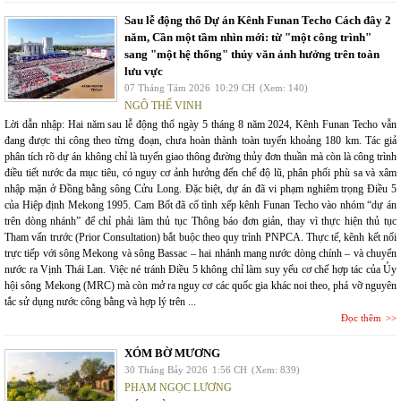
Sau lễ động thổ Dự án Kênh Funan Techo Cách đây 2
năm, Cần một tầm nhìn mới: từ "một công trình"
sang "một hệ thống" thủy văn ảnh hưởng trên toàn
lưu vực
07 Tháng Tám 2026
10:29 CH
(Xem: 140)
NGÔ THẾ VINH
Lời dẫn nhập: Hai năm sau lễ động thổ ngày 5 tháng 8 năm 2024, Kênh Funan Techo vẫn
đang được thi công theo từng đoạn, chưa hoàn thành toàn tuyến khoảng 180 km. Tác giả
phân tích rõ dự án không chỉ là tuyến giao thông đường thủy đơn thuần mà còn là công trình
điều tiết nước đa mục tiêu, có nguy cơ ảnh hưởng đến chế độ lũ, phân phối phù sa và xâm
nhập mặn ở Đồng bằng sông Cửu Long. Đặc biệt, dự án đã vi phạm nghiêm trọng Điều 5
của Hiệp định Mekong 1995. Cam Bốt đã cố tình xếp kênh Funan Techo vào nhóm “dự án
trên dòng nhánh” để chỉ phải làm thủ tục Thông báo đơn giản, thay vì thực hiện thủ tục
Tham vấn trước (Prior Consultation) bắt buộc theo quy trình PNPCA. Thực tế, kênh kết nối
trực tiếp với sông Mekong và sông Bassac – hai nhánh mang nước dòng chính – và chuyển
nước ra Vịnh Thái Lan. Việc né tránh Điều 5 không chỉ làm suy yếu cơ chế hợp tác của Ủy
hội sông Mekong (MRC) mà còn mở ra nguy cơ các quốc gia khác noi theo, phá vỡ nguyên
tắc sử dụng nước công bằng và hợp lý trên ...
Đọc thêm
XÓM BỜ MƯƠNG
30 Tháng Bảy 2026
1:56 CH
(Xem: 839)
PHẠM NGỌC LƯƠNG