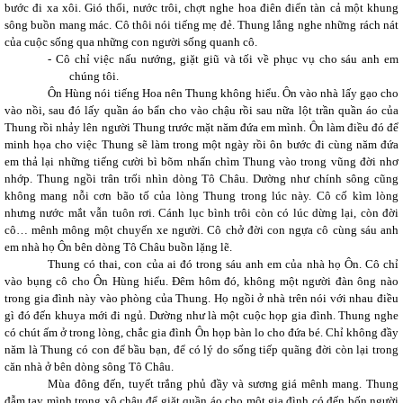
bước đi xa xôi. Gió thổi, nước trôi, chợt nghe hoa điên điển tàn cả một khung
sông buồn mang mác. Cô thôi nói tiếng mẹ đẻ. Thung lắng nghe những rách nát
của cuộc sống qua những con người sống quanh cô.
-
Cô chỉ việc nấu nướng, giặt giũ và tối về phục vụ cho sáu anh em
chúng tôi.
Ôn Hùng nói tiếng Hoa nên Thung không hiểu. Ôn vào nhà lấy gạo cho
vào nồi, sau đó lấy quần áo bẩn cho vào chậu rồi sau nữa lột trần quần áo của
Thung rồi nhảy lên người Thung trước mặt năm đứa em mình. Ôn làm điều đó để
minh họa cho việc Thung sẽ làm trong một ngày rồi ôn bước đi cùng năm đứa
em thả lại những tiếng cười bì bõm nhấn chìm Thung vào trong vũng đời nhơ
nhớp. Thung ngồi trân trối nhìn dòng Tô Châu. Dường như chính sông cũng
không mang nỗi cơn bão tố của lòng Thung trong lúc này. Cô cố kìm lòng
nhưng nước mắt vẫn tuôn rơi. Cánh lục bình trôi còn có lúc dừng lại, còn đời
cô… mênh mông một chuyến xe người. Cô chở đời con ngựa cô cùng sáu anh
em nhà họ Ôn bên dòng Tô Châu buồn lặng lẽ.
Thung có thai, con của ai đó trong sáu anh em của nhà họ Ôn. Cô chỉ
vào bụng cô cho Ôn Hùng hiểu. Đêm hôm đó, không một người đàn ông nào
trong gia đình này vào phòng của Thung. Họ ngồi ở nhà trên nói với nhau điều
gì đó đến khuya mới đi ngủ. Dường như là một cuộc họp gia đình. Thung nghe
có chút ấm ở trong lòng, chắc gia đình Ôn họp bàn lo cho đứa bé. Chỉ không đầy
năm là Thung có con để bầu bạn, để có lý do sống tiếp quãng đời còn lại trong
căn nhà ở bên dòng sông Tô Châu.
Mùa đông đến, tuyết trắng phủ đầy và sương giá mênh mang. Thung
đẫm tay mình trong xô chậu để giặt quần áo cho một gia đình có đến bốn người