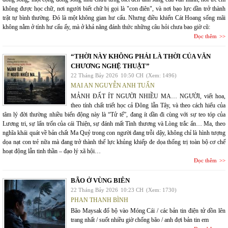
không được học chữ, nơi người biết chữ bị gọi là "con điên", và nơi bạo lực dần trở thành
trật tự bình thường. Đó là một không gian hư cấu. Nhưng điều khiến Cát Hoang sống mãi
không nằm ở tính hư cấu ấy, mà ở khả năng đánh thức những câu hỏi chưa bao giờ cũ:
Đọc thêm
“THỜI NÀY KHÔNG PHẢI LÀ THỜI CỦA VĂN
CHƯƠNG NGHỆ THUẬT”
22 Tháng Bảy 2026
10:50 CH
(Xem: 1496)
MAI AN NGUYỄN ANH TUẤN
MẢNH ĐẤT ÍT NGƯỜI NHIỀU MA… NGƯỜI, viết hoa,
theo tính chất triết học cả Đông lẫn Tây, và theo cách hiểu của
tâm lý đời thường nhiều biến động này là “Tử tế”, đang ít dần đi cùng với sự teo tóp của
Lương tri, sự lẩn trốn của cái Thiện, sự đánh mất Tình thương và Lòng trắc ẩn… Ma, theo
nghĩa khái quát về bản chất Ma Quỷ trong con người đang trỗi dậy, không chỉ là hình tượng
dọa nạt con trẻ nữa mà đang trở thành thế lực khủng khiếp đe dọa thống trị toàn bộ cơ chế
hoạt động lẫn tinh thần – đạo lý xã hội…
Đọc thêm
BÃO Ở VÙNG BIÊN
22 Tháng Bảy 2026
10:23 CH
(Xem: 1730)
PHAN THANH BÌNH
Bão Maysak đổ bộ vào Móng Cái / các bản tin điện tử dồn lên
trang nhất / suốt nhiều giờ chống bão / anh đợi bản tin em