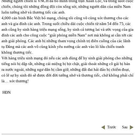
Những người chiến sĩ VNCH đã bỏ mình trong trận Xuân Lộc, và trong suốt cuộc
chiến, chúng tôi những đồng đội còn sống sót, những người dân của miền Nam
luôn tưởng nhớ và thương tiếc các anh.
4,000 cán binh Bắc Việt bỏ mạng, chúng tôi cũng vô cùng xót thương cho các
anh và gia đình các anh. Trong suốt chiều dài cuộc chiến từ năm 54 đến 75, các
anh cũng hy sinh hàng triệu mạng sống, hy sinh cả tương lai và ước vọng của gia
đình các anh cho công cuộc “giải phóng miền Nam” nơi mà không ai cần tới các
anh giải phóng. Các anh bị những tham vọng chính trị điên cuồng của các lãnh
tụ Đảng mà các anh vô cùng kính yêu nướng các anh vào lò lửa chiến tranh
không thương tiếc.
Với hàng triệu sinh mạng đó nếu các anh dùng để hy sinh giải phóng cho những
tiếng nói bị dập tắt, những cái miệng bị bịt chặt, giải thoát những cô gái bị bán
ra nước ngoài, những ngư dân bị cầm giữ, những đất đai hải đảo bị chiếm đoạt,
có lẽ sự hy sinh đó sẽ được đời đời tưởng nhớ và thương tiếc, chứ không phải chỉ
là… xót thương!
HĐN
Trước
Sau