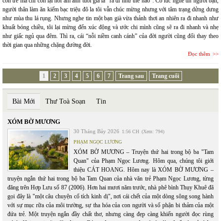
còn trẻ mà chỉ còn lại nỗi ám ảnh tuổi già là “ra đi như thế nào”. Có lúc nghe tin người bạn,
người thân làm ăn kiếm bạc triệu đô la tôi vẫn chúc mừng nhưng với tâm trạng dửng dưng
như mùa thu lá rụng. Nhưng nghe tin một bạn già vừa thảnh thơi an nhiên ra đi nhanh như
khuất bóng chiều, tôi lại mừng đến xúc động và ước chi mình cũng sẽ ra đi nhanh và nhẹ
như giấc ngủ qua đêm. Thì ra, cái “nỗi niềm canh cánh” của đời người cũng đổi thay theo
thời gian qua những chặng đường đời.
Đọc thêm
1
2
3
4
5
6
7
Trang sau
Trang cuối
Bài Mới
Thư Toà Soạn
Tin
XÓM BỜ MƯƠNG
30 Tháng Bảy 2026
1:56 CH
(Xem: 794)
PHẠM NGỌC LƯƠNG
XÓM BỜ MƯƠNG – Truyện thứ hai trong bộ ba "Tam
Quan" của Phạm Ngọc Lương. Hôm qua, chúng tôi giới
thiệu CÁT HOANG. Hôm nay là XÓM BỜ MƯƠNG –
truyện ngắn thứ hai trong bộ ba Tam Quan của nhà văn trẻ Phạm Ngọc Lương, từng
đăng trên Hợp Lưu số 87 (2006). Hơn hai mươi năm trước, nhà phê bình Thụy Khuê đã
gọi đây là "một câu chuyện cổ tích kinh dị", nơi cái chết của một dòng sông song hành
với sự mục rữa của môi trường, sự tha hóa của con người và số phận bi thảm của một
đứa trẻ. Một truyện ngắn đầy chất thơ, nhưng càng đẹp càng khiến người đọc rùng