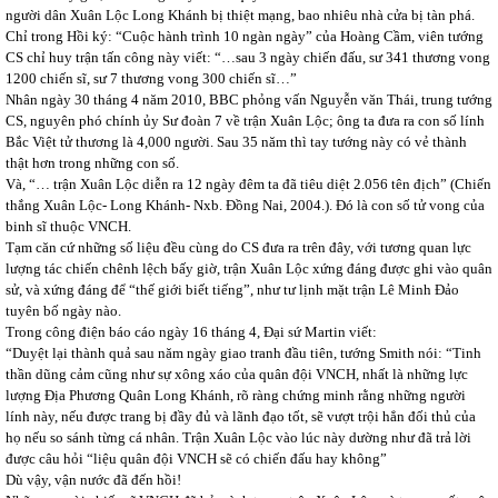
người dân Xuân Lộc Long Khánh bị thiệt mạng, bao nhiêu nhà cửa bị tàn phá.
Chỉ trong Hồi ký: “Cuộc hành trình 10 ngàn ngày” của Hoàng Cầm, viên tướng
CS chỉ huy trận tấn công này viết: “…sau 3 ngày chiến đấu, sư 341 thương vong
1200 chiến sĩ, sư 7 thương vong 300 chiến sĩ…”
Nhân ngày 30 tháng 4 năm 2010, BBC phỏng vấn Nguyễn văn Thái, trung tướng
CS, nguyên phó chính ủy Sư đoàn 7 về trận Xuân Lộc; ông ta đưa ra con số lính
Bắc Việt tử thương là 4,000 người. Sau 35 năm thì tay tướng này có vẻ thành
thật hơn trong những con số.
Và, “… trận Xuân Lộc diễn ra 12 ngày đêm ta đã tiêu diệt 2.056 tên địch” (Chiến
thắng Xuân Lộc- Long Khánh- Nxb. Đồng Nai, 2004.). Đó là con số tử vong của
binh sĩ thuộc VNCH.
Tạm căn cứ những số liệu đều cùng do CS đưa ra trên đây, với tương quan lực
lượng tác chiến chênh lệch bấy giờ, trận Xuân Lộc xứng đáng được ghi vào quân
sử, và xứng đáng để “thế giới biết tiếng”, như tư lịnh mặt trận Lê Minh Đảo
tuyên bố ngày nào.
Trong công điện báo cáo ngày 16 tháng 4, Đại sứ Martin viết:
“Duyệt lại thành quả sau năm ngày giao tranh đầu tiên, tướng Smith nói: “Tinh
thần dũng cảm cũng như sự xông xáo của quân đội VNCH, nhất là những lực
lượng Địa Phương Quân Long Khánh, rõ ràng chứng minh rằng những người
lính này, nếu được trang bị đầy đủ và lãnh đạo tốt, sẽ vượt trội hẳn đối thủ của
họ nếu so sánh từng cá nhân. Trận Xuân Lộc vào lúc này dường như đã trả lời
được câu hỏi “liệu quân đội VNCH sẽ có chiến đấu hay không”
Dù vậy, vận nước đã đến hồi!