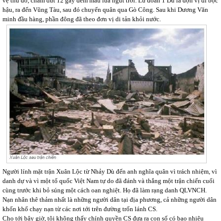
vệ thủ đô, chấm dứt 12 gày đêm máu lửa ngút trời. Lữ đoàn 1 Dù là đợn vị đi bọc
hậu, ra đến Vũng Tàu, sau đó chuyển quân qua Gò Công. Sau khi Dương Văn
minh đầu hàng, phần đông đã theo đơn vị di tản khỏi nước.
Người lính mặt trận Xuân Lộc từ Nhảy Dù đến anh nghĩa quân vì trách nhiệm, vì
danh dự và vì một tổ quốc Việt Nam tự do đã đánh và thắng một trận chiến cuối
cùng trước khi bỏ súng một cách oan nghiệt. Họ đã làm rạng danh QLVNCH.
Nạn nhân thê thảm nhất là những người dân tại địa phương, cả những người dân
khốn khổ chạy nạn từ các nơi tới trên đường trốn lánh CS.
Cho tới bây giờ, tôi không thấy chính quyền CS đưa ra con số có bao nhiêu