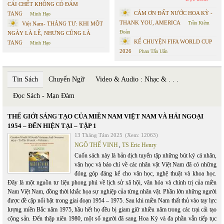
CÁI CHẾT KHÔNG CÓ ĐÁM
CÁM ƠN ĐẤT NƯỚC HOA KỲ -
TANG
Minh Hạo
THANK YOU, AMERICA
Trần Kiêm
Việt Nam- THÁNG TƯ: KHI MỘT
Đoàn
NGÀY LÀ LỄ, NHƯNG CŨNG LÀ
KỂ CHUYỆN FIFA WORLD CUP
TANG
Minh Hạo
2026
Phan Tấn Uẩn
Tin Sách
Chuyển Ngữ
Video & Audio : Nhạc & . . .
Đọc Sách - Mạn Đàm
THẾ GIỚI SÁNG TẠO CỦA MIỀN NAM VIỆT NAM VÀ HẢI NGOẠI
1954 – ĐẾN HIỆN TẠI – TẬP 1
13 Tháng Tám 2025
(Xem: 12063)
NGÔ THẾ VINH
,
TS Eric Henry
Cuốn sách này là bản dịch tuyển tập những bút ký cá nhân,
văn học và báo chí về các nhân vật Việt Nam đã có những
đóng góp đáng kể cho văn học, nghệ thuật và khoa học.
Đây là một nguồn tư liệu phong phú về lịch sử xã hội, văn hóa và chính trị của miền
Nam Việt Nam, đồng thời khắc họa sự nghiệp của từng nhân vật. Phần lớn những người
được đề cập nổi bật trong giai đoạn 1954 – 1975. Sau khi miền Nam thất thủ vào tay lực
lượng miền Bắc năm 1975, hầu hết họ đều bị giam giữ nhiều năm trong các trại cải tạo
cộng sản. Đến thập niên 1980, một số người đã sang Hoa Kỳ và đa phần vẫn tiếp tục