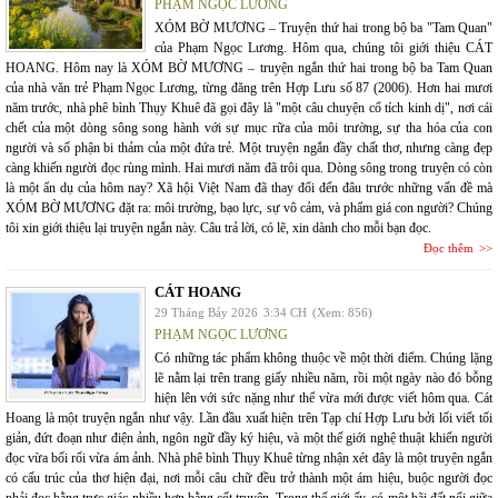
PHẠM NGỌC LƯƠNG
XÓM BỜ MƯƠNG – Truyện thứ hai trong bộ ba "Tam Quan"
của Phạm Ngọc Lương. Hôm qua, chúng tôi giới thiệu CÁT
HOANG. Hôm nay là XÓM BỜ MƯƠNG – truyện ngắn thứ hai trong bộ ba Tam Quan
của nhà văn trẻ Phạm Ngọc Lương, từng đăng trên Hợp Lưu số 87 (2006). Hơn hai mươi
năm trước, nhà phê bình Thụy Khuê đã gọi đây là "một câu chuyện cổ tích kinh dị", nơi cái
chết của một dòng sông song hành với sự mục rữa của môi trường, sự tha hóa của con
người và số phận bi thảm của một đứa trẻ. Một truyện ngắn đầy chất thơ, nhưng càng đẹp
càng khiến người đọc rùng mình. Hai mươi năm đã trôi qua. Dòng sông trong truyện có còn
là một ẩn dụ của hôm nay? Xã hội Việt Nam đã thay đổi đến đâu trước những vấn đề mà
XÓM BỜ MƯƠNG đặt ra: môi trường, bạo lực, sự vô cảm, và phẩm giá con người? Chúng
tôi xin giới thiệu lại truyện ngắn này. Câu trả lời, có lẽ, xin dành cho mỗi bạn đọc.
Đọc thêm
CÁT HOANG
29 Tháng Bảy 2026
3:34 CH
(Xem: 856)
PHẠM NGỌC LƯƠNG
Có những tác phẩm không thuộc về một thời điểm. Chúng lặng
lẽ nằm lại trên trang giấy nhiều năm, rồi một ngày nào đó bỗng
hiện lên với sức nặng như thể vừa mới được viết hôm qua. Cát
Hoang là một truyện ngắn như vậy. Lần đầu xuất hiện trên Tạp chí Hợp Lưu bởi lối viết tối
giản, đứt đoạn như điện ảnh, ngôn ngữ đầy ký hiệu, và một thế giới nghệ thuật khiến người
đọc vừa bối rối vừa ám ảnh. Nhà phê bình Thụy Khuê từng nhận xét đây là một truyện ngắn
có cấu trúc của thơ hiện đại, nơi mỗi câu chữ đều trở thành một ám hiệu, buộc người đọc