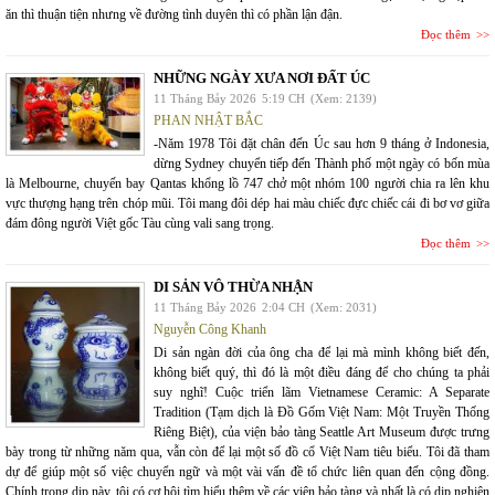
ăn thì thuận tiện nhưng về đường tình duyên thì có phần lận đận.
Đọc thêm
NHỮNG NGÀY XƯA NƠI ĐẤT ÚC
11 Tháng Bảy 2026
5:19 CH
(Xem: 2139)
PHAN NHẬT BẮC
-Năm 1978 Tôi đặt chân đến Úc sau hơn 9 tháng ở Indonesia,
dừng Sydney chuyển tiếp đến Thành phố một ngày có bốn mùa
là Melbourne, chuyến bay Qantas khổng lồ 747 chở một nhóm 100 người chia ra lên khu
vực thượng hạng trên chóp mũi. Tôi mang đôi dép hai màu chiếc đực chiếc cái đi bơ vơ giữa
đám đông người Việt gốc Tàu cùng vali sang trọng.
Đọc thêm
DI SẢN VÔ THỪA NHẬN
11 Tháng Bảy 2026
2:04 CH
(Xem: 2031)
Nguyễn Công Khanh
Di sản ngàn đời của ông cha để lại mà mình không biết đến,
không biết quý, thì đó là một điều đáng để cho chúng ta phải
suy nghĩ! Cuộc triển lãm Vietnamese Ceramic: A Separate
Tradition (Tạm dịch là Đồ Gốm Việt Nam: Một Truyền Thống
Riêng Biệt), của viện bảo tàng Seattle Art Museum được trưng
bày trong từ những năm qua, vẫn còn để lại một số đồ cổ Việt Nam tiêu biểu. Tôi đã tham
dự để giúp một số việc chuyển ngữ và một vài vấn đề tổ chức liên quan đến cộng đồng.
Chính trong dịp này, tôi có cơ hội tìm hiểu thêm về các viện bảo tàng và nhất là có dịp nghiên