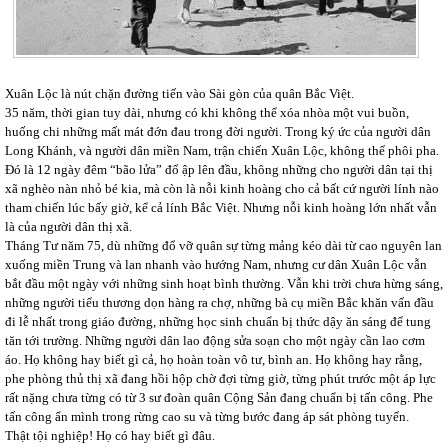
Xuân Lộc là nút chặn đường tiến vào Sài gòn của quân Bắc Việt.
35 năm, thời gian tuy dài, nhưng có khi không thể xóa nhòa một vui buồn,
huống chi những mất mát đớn đau trong đời người. Trong ký ức của người dân
Long Khánh, và người dân miền Nam, trận chiến Xuân Lộc, không thể phôi pha.
Đó là 12 ngày đêm “bão lửa” đổ ập lên đầu, không những cho người dân tại thị
xã nghèo nàn nhỏ bé kia, mà còn là nỗi kinh hoàng cho cả bất cứ người lính nào
tham chiến lúc bấy giờ, kể cả lính Bắc Việt. Nhưng nỗi kinh hoàng lớn nhất vẫn
là của người dân thị xã.
Tháng Tư năm 75, dù những đổ vỡ quân sự từng mảng kéo dài từ cao nguyên lan
xuống miền Trung và lan nhanh vào hướng Nam, nhưng cư dân Xuân Lộc vẫn
bắt đầu một ngày với những sinh hoạt bình thường. Vẫn khi trời chưa hừng sáng,
những người tiểu thương dọn hàng ra chợ, những bà cụ miền Bắc khăn vấn đầu
đi lễ nhất trong giáo đường, những học sinh chuẩn bị thức dậy ăn sáng để tung
tăn tới trường. Những người dân lao động sửa soạn cho một ngày cần lao cơm
áo. Họ không hay biết gì cả, họ hoàn toàn vô tư, bình an. Họ không hay rằng,
phe phòng thủ thị xã đang hồi hộp chờ đợi từng giờ, từng phút trước một áp lực
rất nặng chưa từng có từ 3 sư đoàn quân Cộng Sản đang chuẩn bị tấn công. Phe
tấn công ẩn mình trong rừng cao su và từng bước đang áp sát phòng tuyến.
Thật tội nghiệp! Họ có hay biết gì đâu.