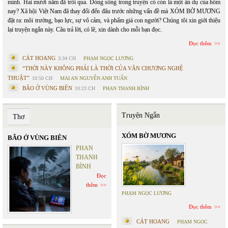
mình. Hai mươi năm đã trôi qua. Dòng sông trong truyện có còn là một ẩn dụ của hôm
nay? Xã hội Việt Nam đã thay đổi đến đâu trước những vấn đề mà XÓM BỜ MƯƠNG
đặt ra: môi trường, bạo lực, sự vô cảm, và phẩm giá con người? Chúng tôi xin giới thiệu
lại truyện ngắn này. Câu trả lời, có lẽ, xin dành cho mỗi bạn đọc.
Đọc thêm
CÁT HOANG
3:34 CH
PHẠM NGỌC LƯƠNG
“THỜI NÀY KHÔNG PHẢI LÀ THỜI CỦA VĂN CHƯƠNG NGHỆ
THUẬT”
10:50 CH
MAI AN NGUYỄN ANH TUẤN
BÃO Ở VÙNG BIÊN
10:23 CH
PHAN THANH BÌNH
Truyện Ngắn
Thơ
XÓM BỜ MƯƠNG
BÃO Ở VÙNG BIÊN
PHAN
THANH
BÌNH
Đọc
thêm
PHẠM NGỌC LƯƠNG
Đọc thêm
CÁT HOANG
PHẠM NGỌC