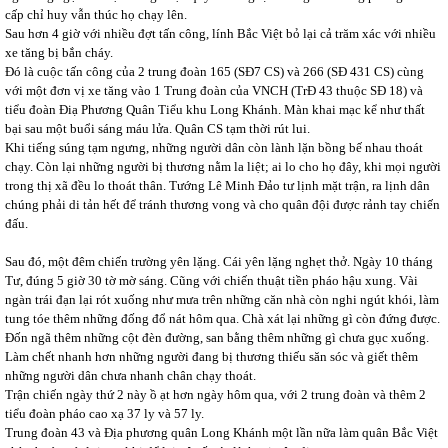
cấp chỉ huy vẫn thúc họ chạy lên.
Sau hơn 4 giờ với nhiều đợt tấn công, lính Bắc Việt bỏ lại cả trăm xác với nhiều
xe tăng bị bắn cháy.
Đó là cuộc tấn công của 2 trung đoàn 165 (SĐ7 CS) và 266 (SĐ 431 CS) cùng
với một đơn vị xe tăng vào 1 Trung đoàn của VNCH (TrĐ 43 thuộc SĐ 18) và
tiểu đoàn Điạ Phương Quân Tiểu khu Long Khánh. Màn khai mạc kể như thất
bại sau một buổi sáng máu lửa. Quân CS tạm thời rút lui.
Khi tiếng súng tạm ngưng, những người dân còn lành lặn bồng bế nhau thoát
chạy. Còn lại những người bị thương nằm la liệt; ai lo cho họ đây, khi mọi người
trong thị xã đều lo thoát thân. Tướng Lê Minh Đảo tư lịnh mặt trận, ra lịnh dân
chúng phải di tản hết để tránh thương vong và cho quân đội được rảnh tay chiến
đấu.
Sau đó, một đêm chiến trường yên lặng. Cái yên lặng nghẹt thở. Ngày 10 tháng
Tư, đúng 5 giờ 30 tờ mờ sáng. Cũng với chiến thuật tiền pháo hậu xung. Vài
ngàn trái đạn lại rót xuống như mưa trên những căn nhà còn nghi ngút khói, làm
tung tóe thêm những đống đổ nát hôm qua. Chà xát lại những gì còn đứng được.
Đốn ngã thêm những cột đèn đường, san bằng thêm những gì chưa gục xuống.
Làm chết nhanh hơn những người đang bị thương thiếu săn sóc và giết thêm
những người dân chưa nhanh chân chạy thoát.
Trận chiến ngày thứ 2 này ồ ạt hơn ngày hôm qua, với 2 trung đoàn và thêm 2
tiểu đoàn pháo cao xạ 37 ly và 57 ly.
Trung đoàn 43 và Địa phương quân Long Khánh một lần nữa làm quân Bắc Việt