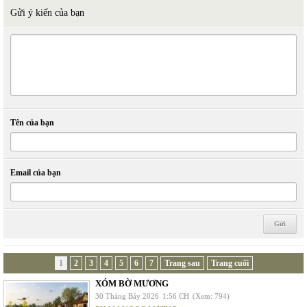
Gửi ý kiến của bạn
Tên của bạn
Email của bạn
1
2
3
4
5
6
7
Trang sau
Trang cuối
XÓM BỜ MƯƠNG
30 Tháng Bảy 2026
1:56 CH
(Xem: 794)