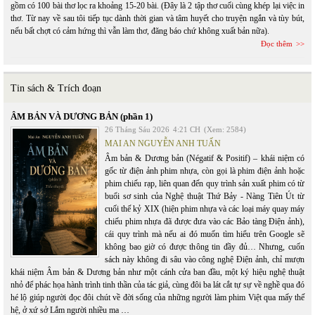
gồm có 100 bài thơ lọc ra khoảng 15-20 bài. (Đây là 2 tập thơ cuối cùng khép lại việc in
thơ. Từ nay về sau tôi tiếp tục dành thời gian và tâm huyết cho truyện ngắn và tùy bút,
nếu bất chợt có cảm hứng thì vẫn làm thơ, đăng báo chứ không xuất bản nữa).
Đọc thêm
Tin sách & Trích đoạn
ÂM BẢN VÀ DƯƠNG BẢN (phần 1)
26 Tháng Sáu 2026
4:21 CH
(Xem: 2584)
MAI AN NGUYỄN ANH TUẤN
Âm bản & Dương bản (Négatif & Positif) – khái niệm có
gốc từ điện ảnh phim nhựa, còn gọi là phim điện ảnh hoặc
phim chiếu rạp, liên quan đến quy trình sản xuất phim có từ
buổi sơ sinh của Nghệ thuật Thứ Bảy - Nàng Tiên Út từ
cuối thế kỷ XIX (hiện phim nhựa và các loại máy quay máy
chiếu phim nhựa đã được đưa vào các Bảo tàng Điện ảnh),
cái quy trình mà nếu ai đó muốn tìm hiểu trên Google sẽ
không bao giờ có được thông tin đầy đủ… Nhưng, cuốn
sách này không đi sâu vào công nghệ Điện ảnh, chỉ mượn
khái niệm Âm bản & Dương bản như một cánh cửa ban đầu, một ký hiệu nghệ thuật
nhỏ để phác họa hành trình tinh thần của tác giả, cùng đôi ba lát cắt tự sự về nghề qua đó
hé lộ giúp người đọc đôi chút về đời sống của những người làm phim Việt qua mấy thế
hệ, ở xứ sở Lắm người nhiều ma …