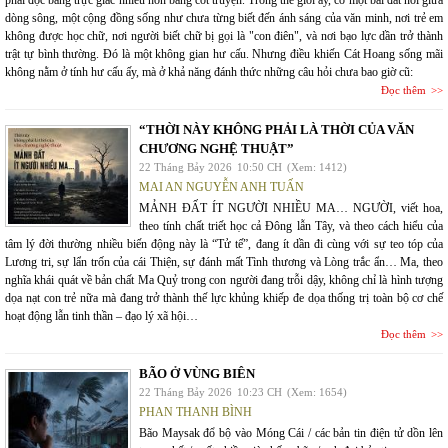
phải đọc bằng trực giác nhiều hơn bằng cốt truyện. Trong thế giới ấy, có một bãi đất nổi giữa
dòng sông, một cộng đồng sống như chưa từng biết đến ánh sáng của văn minh, nơi trẻ em
không được học chữ, nơi người biết chữ bị gọi là "con điên", và nơi bạo lực dần trở thành
trật tự bình thường. Đó là một không gian hư cấu. Nhưng điều khiến Cát Hoang sống mãi
không nằm ở tính hư cấu ấy, mà ở khả năng đánh thức những câu hỏi chưa bao giờ cũ:
Đọc thêm
“THỜI NÀY KHÔNG PHẢI LÀ THỜI CỦA VĂN
CHƯƠNG NGHỆ THUẬT”
22 Tháng Bảy 2026
10:50 CH
(Xem: 1412)
MAI AN NGUYỄN ANH TUẤN
MẢNH ĐẤT ÍT NGƯỜI NHIỀU MA… NGƯỜI, viết hoa,
theo tính chất triết học cả Đông lẫn Tây, và theo cách hiểu của
tâm lý đời thường nhiều biến động này là “Tử tế”, đang ít dần đi cùng với sự teo tóp của
Lương tri, sự lẩn trốn của cái Thiện, sự đánh mất Tình thương và Lòng trắc ẩn… Ma, theo
nghĩa khái quát về bản chất Ma Quỷ trong con người đang trỗi dậy, không chỉ là hình tượng
dọa nạt con trẻ nữa mà đang trở thành thế lực khủng khiếp đe dọa thống trị toàn bộ cơ chế
hoạt động lẫn tinh thần – đạo lý xã hội…
Đọc thêm
BÃO Ở VÙNG BIÊN
22 Tháng Bảy 2026
10:23 CH
(Xem: 1654)
PHAN THANH BÌNH
Bão Maysak đổ bộ vào Móng Cái / các bản tin điện tử dồn lên