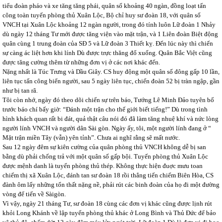
tiểu đoàn pháo và xe tăng tăng phái, quân số khoảng 40 ngàn, đồng loạt tấn
công toàn tuyến phòng thủ Xuân Lộc, Bộ chỉ huy sư đoàn 18, với quân số
VNCH tại Xuân Lộc khoảng 12 ngàn người, trong đó tính luôn Lữ đoàn 1 Nhảy
dù ngày 12 tháng Tư mới được tăng viện vào mặt trận, và 1 Liên đoàn Biệt động
quân cùng 1 trung đoàn của SĐ 5 và Lữ đoàn 3 Thiết kỵ. Đến lúc này thì chiến
sự càng ác liệt hơn khi lính Dù được trực thăng đổ xuống. Quân Bắc Việt cũng
được tăng cường thêm từ những đơn vị ở các nơi khác đến.
Nặng nhất là Túc Trưng và Dầu Giây. CS huy động một quân số đông gấp 10 lần,
liên tục tấn công biển người, sau 5 ngày liên tục, chiến đoàn 52 bị tràn ngập, gần
như bị tan rã.
Tôi còn nhớ, ngày đó theo dõi chiến sự trên báo, Tướng Lê Minh Đảo tuyên bố
trước báo chí bấy giờ: “Đánh một trận cho thế giới biết tiếng!” Dù trong tình
hình khách quan rất bi đát, quả thật câu nói đó đã làm tăng nhuệ khí và nức lòng
người lính VNCH và người dân Sài gòn. Ngày ấy, tôi, một người lính đang ở “
Mặt trận miền Tây (vẫn) yên tỉnh”. Chưa ai nghĩ rằng sẽ mất nước.
Sau 12 ngày đêm sự kiên cường của quân phòng thủ VNCH không dễ bị san
bằng dù phải chống trả với một quân số gấp bội. Tuyến phòng thủ Xuân Lộc
được mệnh danh là tuyến phòng thủ thép. Không thực hiện đuợc mưu toan
chiếm thị xã Xuân Lộc, đánh tan sư đoàn 18 rồi thẳng tiến chiếm Biên Hòa, CS
đành ôm lấy những tổn thất nặng nề, phải rút các binh đoàn của họ đi một đường
vòng để tiến về Sàigòn.
Vì vậy, ngày 21 tháng Tư, sư đoàn 18 cùng các đơn vị khác cũng được lịnh rút
khỏi Long Khánh về lập tuyến phòng thủ khác ở Long Bình và Thủ Đức để bảo