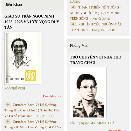
LƯƠNG
Biên Khảo
THÁNH THIÊN NỮ TƯỚNG -
NHỮNG NGƯỜI MẸ TRẦM MÌNH
GIÁO SƯ TRẦN NGỌC NINH
TRÊN SÔNG
Nguyệt Quỳnh
1923 -2025 VÀ ƯỚC VỌNG DUY
KHI TÌNH YÊU NHUỐM MÀU
TÂN
TOAN TÍNH
Hoàng Thị Bích Hà
Phỏng Vấn
TRÒ CHUYỆN VỚI NHÀ THƠ
TRANG CHÂU
NGÔ THẾ VINH
Đọc thêm
Cristoforo Borri Và Ký Sự Đàng
Trong Iii. Quan Khám Lý Trần Đức Hòa
Và Cơ Sở Nước Mặn
THỤY KHUÊ
Cristoforo Borri Và Ký Sự Đàng
Trần Thị Nguyệt Mai
,
TRANG CHÂU
Trong - II. Minh Đức Vương Thái Phi Và
Đọc thêm