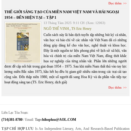
Đọc thêm
THẾ GIỚI SÁNG TẠO CỦA MIỀN NAM VIỆT NAM VÀ HẢI NGOẠI
1954 – ĐẾN HIỆN TẠI – TẬP 1
13 Tháng Tám 2025
9:11 CH
(Xem: 12063)
NGÔ THẾ VINH
,
TS Eric Henry
Cuốn sách này là bản dịch tuyển tập những bút ký cá nhân,
văn học và báo chí về các nhân vật Việt Nam đã có những
đóng góp đáng kể cho văn học, nghệ thuật và khoa học.
Đây là một nguồn tư liệu phong phú về lịch sử xã hội, văn
hóa và chính trị của miền Nam Việt Nam, đồng thời khắc
họa sự nghiệp của từng nhân vật. Phần lớn những người
được đề cập nổi bật trong giai đoạn 1954 – 1975. Sau khi miền Nam thất thủ vào tay lực
lượng miền Bắc năm 1975, hầu hết họ đều bị giam giữ nhiều năm trong các trại cải tạo
cộng sản. Đến thập niên 1980, một số người đã sang Hoa Kỳ và đa phần vẫn tiếp tục
hoạt động sáng tạo.(TS. Eric Henry, dịch giả)
Đọc thêm
Liên Lạc Tòa Soạn:
(714)381-8780
/ Email:
Tapc
Hihopluu@AOL.COM
TẠP CHÍ HỢP LƯU
Is An Independent Literary, Arts, And Research-Based Publication