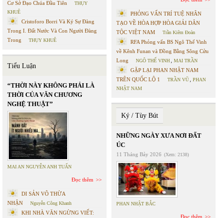
Cơ Sở Đạo Chúa Đầu Tiên
THỤY
KHUÊ
PHỎNG VẤN TRÍ TUỆ NHÂN
Cristoforo Borri Và Ký Sự Đàng
TẠO VỀ HÒA HỢP HÒA GIẢI DÂN
Trong I. Đất Nước Và Con Người Đàng
TỘC VIỆT NAM
Trần Kiêm Đoàn
Trong
THỤY KHUÊ
RFA Phỏng vấn BS Ngô Thế Vinh
về Kênh Funan và Đồng Bằng Sông Cửu
Long
NGÔ THẾ VINH
,
MAI TRẦN
Tiểu Luận
GẶP LẠI PHAN NHẬT NAM
TRÊN QUỐC LỘ 1
TRẦN VŨ
,
PHAN
“THỜI NÀY KHÔNG PHẢI LÀ
NHẬT NAM
THỜI CỦA VĂN CHƯƠNG
NGHỆ THUẬT”
Ký / Tùy Bút
NHỮNG NGÀY XƯA NƠI ĐẤT
ÚC
11 Tháng Bảy 2026
(Xem: 2138)
MAI AN NGUYỄN ANH TUẤN
Đọc thêm
DI SẢN VÔ THỪA
NHẬN
Nguyễn Công Khanh
PHAN NHẬT BẮC
KHI NHÀ VĂN NGỪNG VIẾT:
Đọc thêm