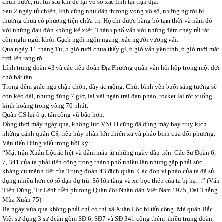
chùn bước, rút lui sau khi để lại vô số xác lính tại trận địa.
Sau 2 ngày tử chiến, lính cũng như dân thương vong vô số, những người bị
thương chưa có phương tiện chữa trị. Họ chỉ được băng bó tạm thời và nằm đó
với những đau đớn không kể xiết. Thành phố vẫn với những đám cháy rải rát
còn nghi ngút khói. Gạch ngói ngổn ngang, xác người vương vải.
Qua ngày 11 tháng Tư, 5 giờ rưỡi chưa thấy gì, 6 giờ vẫn yên tịnh, 6 giờ rưỡi mặt
trời lên rạng rỡ.
Lính trung đoàn 43 và các tiểu đoàn Địa Phương quân vẫn hồi hộp trong một đợi
chờ bất tận.
Trong đêm giấc ngủ chập chờn, đầy ác mộng. Chút bình yên buổi sáng tưởng sẽ
còn kéo dài, nhưng đúng 7 giờ, lại vài ngàn trái đạn pháo, rocket lại rót xuống
kinh hoàng trong vòng 70 phút.
Quân CS lại ồ ạt tấn công vũ bão hơn.
Đồng thời mấy ngày qua, không lực VNCH cũng đã dùng máy bay truy kích
những cánh quân CS, tiêu hủy phần lớn chiến xa và pháo binh của đối phương.
Văn tiến Dũng viết trong hồi ký:
“Mặt trận Xuân Lộc ác liệt và đẫm máu từ những ngày đầu tiên. Các Sư Đoàn 6,
7, 341 của ta phải tiến công trong thành phố nhiều lần nhưng gặp phải sức
kháng cự mãnh liệt của Trung đoàn 43 địch quân. Các đơn vị pháo của ta đã sử
dụng nhiều hơn cơ số đạn dự trù. Số lớn tăng và xe bọc thép của ta bị hạ…” (Văn
Tiến Dũng, Tư Lệnh tiền phương Quân đội Nhân dân Việt Nam 1975, Đại Thắng
Mùa Xuân 75)
Ba ngày vừa qua không phải chỉ có thị xã Xuân Lộc bị tấn công. Mà quân Bắc
Việt sử dụng 3 sư đoàn gồm SĐ 6, SĐ7 và SĐ 341 cộng thêm nhiều trung đoàn,