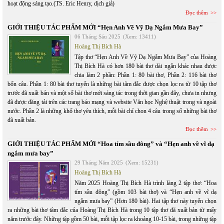
hoạt động sáng tạo.(TS. Eric Henry, dịch giả)
Đọc thêm
GIỚI THIỆU TÁC PHẨM MỚI “Hẹn Anh Về Vỹ Dạ Ngắm Mưa Bay”
06 Tháng Sáu 2025
(Xem: 13411)
Hoàng Thị Bích Hà
Tập thơ “Hẹn Anh Về Vỹ Dạ Ngắm Mưa Bay” của Hoàng
Thị Bích Hà có hơn 180 bài thơ dài ngắn khác nhau được
chia làm 2 phần: Phần 1: 80 bài thơ, Phần 2: 116 bài thơ
bốn câu. Phần 1: 80 bài thơ tuyển là những bài tâm đắc được chọn lọc ra từ 10 tập thơ
trước đã xuất bản và một số bài thơ mới sáng tác trong thời gian gần đây, chưa in nhưng
đã được đăng tải trên các trang báo mạng và website Văn học Nghệ thuật trong và ngoài
nước. Phần 2 là những khổ thơ yêu thích, mỗi bài chỉ chon 4 câu trong số những bài thơ
đã xuất bản.
Đọc thêm
GIỚI THIỆU TÁC PHẨM MỚI “Hoa tím sầu đông” và “Hẹn anh về vĩ dạ
ngắm mưa bay”
29 Tháng Năm 2025
(Xem: 15231)
Hoàng Thị Bích Hà
Năm 2025 Hoàng Thị Bích Hà trình làng 2 tập thơ: “Hoa
tím sầu đông” (gồm 103 bài thơ) và “Hẹn anh về vĩ dạ
ngắm mưa bay” (Hơn 180 bài). Hai tập thơ này tuyển chọn
ra những bài thơ tâm đắc của Hoàng Thị Bích Hà trong 10 tập thơ đã xuất bản từ mấy
năm trước đây. Những tập gồm 50 bài, mỗi tập lọc ra khoảng 10-15 bài, trong những tập