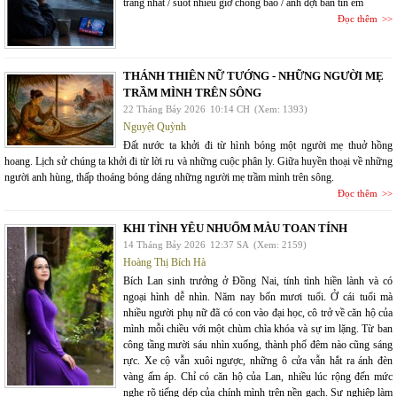
trang nhất / suốt nhiều giờ chống bão / anh đợi bản tin em
Đọc thêm
THÁNH THIÊN NỮ TƯỚNG - NHỮNG NGƯỜI MẸ
TRẦM MÌNH TRÊN SÔNG
22 Tháng Bảy 2026
10:14 CH
(Xem: 1393)
Nguyệt Quỳnh
Đất nước ta khởi đi từ hình bóng một người mẹ thuở hồng
hoang. Lịch sử chúng ta khởi đi từ lời ru và những cuộc phân ly. Giữa huyền thoại về những
người anh hùng, thấp thoáng bóng dáng những người mẹ trầm mình trên sông.
Đọc thêm
KHI TÌNH YÊU NHUỐM MÀU TOAN TÍNH
14 Tháng Bảy 2026
12:37 SA
(Xem: 2159)
Hoàng Thị Bích Hà
Bích Lan sinh trưởng ở Đồng Nai, tính tình hiền lành và có
ngoại hình dễ nhìn. Năm nay bốn mươi tuổi. Ở cái tuổi mà
nhiều người phụ nữ đã có con vào đại học, cô trở về căn hộ của
mình mỗi chiều với một chùm chìa khóa và sự im lặng. Từ ban
công tầng mười sáu nhìn xuống, thành phố đêm nào cũng sáng
rực. Xe cộ vẫn xuôi ngược, những ô cửa vẫn hắt ra ánh đèn
vàng ấm áp. Chỉ có căn hộ của Lan, nhiều lúc rộng đến mức
nghe rõ tiếng dép của chính mình trên nền gạch. Sự nghiệp làm