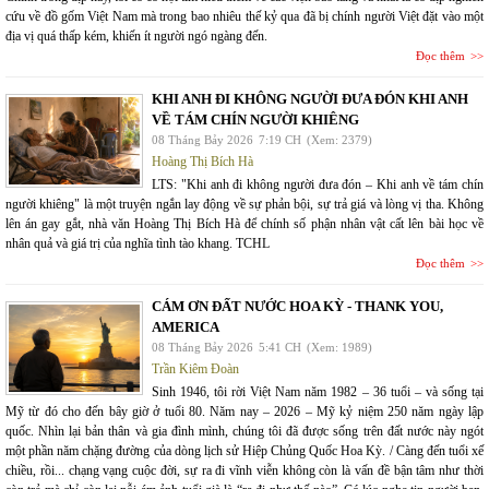
cứu về đồ gốm Việt Nam mà trong bao nhiêu thế kỷ qua đã bị chính người Việt đặt vào một
địa vị quá thấp kém, khiến ít người ngó ngàng đến.
Đọc thêm
KHI ANH ĐI KHÔNG NGƯỜI ĐƯA ĐÓN KHI ANH
VỀ TÁM CHÍN NGƯỜI KHIÊNG
08 Tháng Bảy 2026
7:19 CH
(Xem: 2379)
Hoàng Thị Bích Hà
LTS: "Khi anh đi không người đưa đón – Khi anh về tám chín
người khiêng" là một truyện ngắn lay động về sự phản bội, sự trả giá và lòng vị tha. Không
lên án gay gắt, nhà văn Hoàng Thị Bích Hà để chính số phận nhân vật cất lên bài học về
nhân quả và giá trị của nghĩa tình tào khang. TCHL
Đọc thêm
CÁM ƠN ĐẤT NƯỚC HOA KỲ - THANK YOU,
AMERICA
08 Tháng Bảy 2026
5:41 CH
(Xem: 1989)
Trần Kiêm Đoàn
Sinh 1946, tôi rời Việt Nam năm 1982 – 36 tuổi – và sống tại
Mỹ từ đó cho đến bây giờ ở tuổi 80. Năm nay – 2026 – Mỹ kỷ niệm 250 năm ngày lập
quốc. Nhìn lại bản thân và gia đình mình, chúng tôi đã được sống trên đất nước này ngót
một phần năm chặng đường của dòng lịch sử Hiệp Chủng Quốc Hoa Kỳ. / Càng đến tuổi xế
chiều, rồi... chạng vạng cuộc đời, sự ra đi vĩnh viễn không còn là vấn đề bận tâm như thời