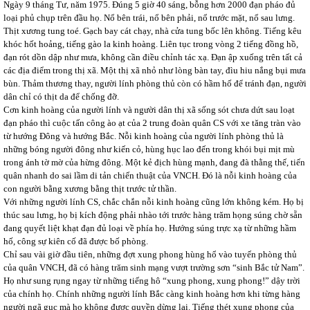
Ngày 9 tháng Tư, năm 1975. Đúng 5 giờ 40 sáng, bỗng hơn 2000 đạn pháo đủ
loại phủ chụp trên đầu họ. Nổ bên trái, nổ bên phải, nổ trước mặt, nổ sau lưng.
Thịt xương tung toé. Gạch bay cát chạy, nhà cửa tung bốc lên không. Tiếng kêu
khóc hốt hoảng, tiếng gào la kinh hoàng. Liên tục trong vòng 2 tiếng đồng hồ,
đạn rót dồn dập như mưa, không cần điều chỉnh tác xạ. Đạn ập xuống trên tất cả
các địa điểm trong thị xã. Một thị xã nhỏ như lòng bàn tay, đìu hiu nắng bụi mưa
bùn. Thảm thương thay, người lính phòng thủ còn có hầm hố để tránh đạn, người
dân chỉ có thịt da để chống đỡ.
Cơn kinh hoàng của người lính và người dân thị xã sống sót chưa dứt sau loạt
đạn pháo thì cuộc tấn công ào ạt của 2 trung đoàn quân CS với xe tăng tràn vào
từ hướng Đông và hướng Bắc. Nỗi kinh hoàng của người lính phòng thủ là
những bóng người đông như kiến cỏ, hùng hục lao đến trong khói bụi mịt mù
trong ánh tờ mờ của hừng đông. Một kẻ địch hùng mạnh, đang đà thằng thế, tiến
quân nhanh do sai lầm di tản chiến thuật của VNCH. Đó là nỗi kinh hoàng của
con người bằng xương bằng thịt trước tử thần.
Với những người lính CS, chắc chắn nỗi kinh hoàng cũng lớn không kém. Họ bị
thúc sau lưng, họ bị kích động phải nhào tới trước hàng trăm họng súng chờ sẵn
đang quyết liệt khạt đạn đủ loại về phía họ. Hướng súng trực xạ từ những hầm
hố, công sự kiên cố đã được bố phòng.
Chỉ sau vài giờ đầu tiên, những đợt xung phong hùng hổ vào tuyến phòng thủ
của quân VNCH, đã có hàng trăm sinh mạng vượt trường sơn “sinh Bắc tử Nam”.
Họ như sung rụng ngay từ những tiếng hô “xung phong, xung phong!” dậy trời
của chính họ. Chính những người lính Bắc càng kinh hoàng hơn khi từng hàng
người ngã gục mà họ không được quyền dừng lại. Tiếng thét xung phong của