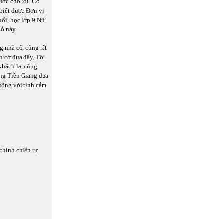
ước cho tôi. Cô
 biết được Đơn vị
uổi, học lớp 9 Nữ
hỏ này.
ng nhà cô, cũng rất
h cờ đưa đẩy. Tôi
khách lạ, cũng
ông Tiền Giang đưa
sông với tình cảm
chinh chiến tự