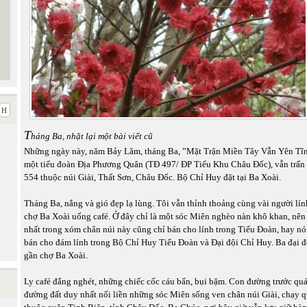
T
háng Ba, nhặt lại một bài viết cũ
Những ngày này, năm Bảy Lăm, tháng Ba, ”Mặt Trận Miền Tây Vẫn Yên Tĩnh
một tiểu đoàn Địa Phương Quân (TĐ 497/ ĐP Tiểu Khu Châu Đốc), vẫn trấn
554 thuộc núi Giài, Thất Sơn, Châu Đốc. Bộ Chỉ Huy đặt tại Ba Xoài.
Tháng Ba, nắng và gió đẹp lạ lùng. Tôi vẫn thỉnh thoảng cùng vài người lí
chợ Ba Xoài uống café. Ở đây chỉ là một sóc Miên nghèo nàn khô khan, nên
nhất trong xóm chân núi này cũng chỉ bán cho lính trong Tiểu Đoàn, hay nó
bán cho đám lính trong Bộ Chỉ Huy Tiểu Đoàn và Đại đội Chỉ Huy. Ba đại 
gần chợ Ba Xoài.
Ly café đắng nghét, những chiếc cốc cáu bẩn, bụi bặm. Con đường trước qu
đường đất duy nhất nối liền những sóc Miên sống ven chân núi Giài, chạy 