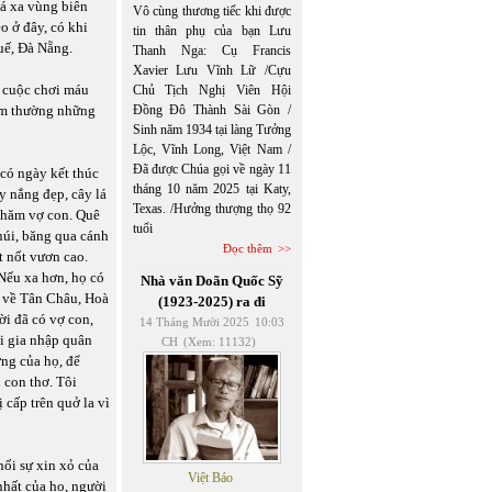
uá xa vùng biên
Vô cùng thương tiếc khi được
o ở đây, có khi
tin thân phụ của bạn Lưu
uế, Đà Nẵng.
Thanh Nga: Cụ Francis
Xavier Lưu Vĩnh Lữ /Cựu
c cuộc chơi máu
Chủ Tịch Nghị Viên Hội
xem thường những
Đồng Đô Thành Sài Gòn /
Sinh năm 1934 tại làng Tưởng
Lộc, Vĩnh Long, Việt Nam /
Đã được Chúa gọi về ngày 11
có ngày kết thúc
tháng 10 năm 2025 tại Katy,
y nắng đẹp, cây lá
Texas. /Hưởng thượng thọ 92
 thăm vợ con. Quê
tuổi
núi, băng qua cánh
Đọc thêm
t nốt vươn cao.
 Nếu xa hơn, họ có
Nhà văn Doãn Quốc Sỹ
g về Tân Châu, Hoà
(1923-2025) ra đi
ời đã có vợ con,
14 Tháng Mười 2025
10:03
i gia nhập quân
CH
(Xem: 11132)
ơng của họ, để
u con thơ. Tôi
 cấp trên quở la vì
hối sự xin xỏ của
Việt Báo
 nhất của họ, người