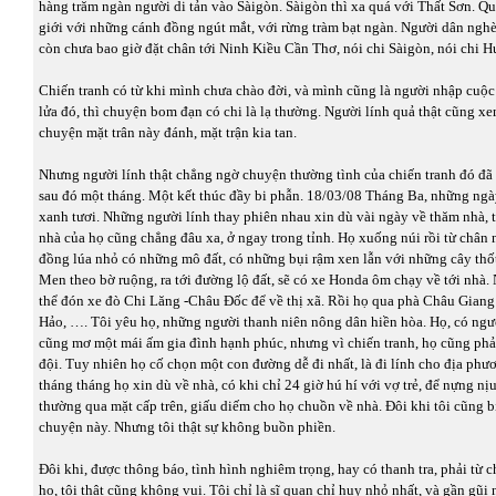
hàng trăm ngàn người di tản vào Sàigòn. Sàigòn thì xa quá với Thất Sơn. Q
giới với những cánh đồng ngút mắt, với rừng tràm bạt ngàn. Người dân nghè
còn chưa bao giờ đặt chân tới Ninh Kiều Cần Thơ, nói chi Sàigòn, nói chi H
Chiến tranh có từ khi mình chưa chào đời, và mình cũng là người nhập cuộ
lửa đó, thì chuyện bom đạn có chi là lạ thường. Người lính quả thật cũng 
chuyện mặt trân này đánh, mặt trận kia tan.
Nhưng người lính thật chẳng ngờ chuyện thường tình của chiến tranh đó đã 
sau đó một tháng. Một kết thúc đầy bi phẫn. 18/03/08 Tháng Ba, những ngà
xanh tươi. Những người lính thay phiên nhau xin dù vài ngày về thăm nhà,
nhà của họ cũng chẳng đâu xa, ở ngay trong tỉnh. Họ xuống núi rồi từ chân 
đồng lúa nhỏ có những mô đất, có những bụi rậm xen lẫn với những cây thố
Men theo bờ ruộng, ra tới đường lộ đất, sẽ có xe Honda ôm chạy về tới nhà.
thể đón xe đò Chi Lăng -Châu Đốc để về thị xã. Rồi họ qua phà Châu Gian
Hảo, …. Tôi yêu họ, những người thanh niên nông dân hiền hòa. Họ, có ngư
cũng mơ một mái ấm gia đình hạnh phúc, nhưng vì chiến tranh, họ cũng phả
đội. Tuy nhiên họ cố chọn một con đường dễ đi nhất, là đi lính cho địa phư
tháng tháng họ xin dù về nhà, có khi chỉ 24 giờ hú hí với vợ trẻ, để nựng nị
thường qua mặt cấp trên, giấu diếm cho họ chuồn về nhà. Đôi khi tôi cũng bị
chuyện này. Nhưng tôi thật sự không buồn phiền.
Đôi khi, được thông báo, tình hình nghiêm trọng, hay có thanh tra, phải từ c
họ, tôi thật cũng không vui. Tôi chỉ là sĩ quan chỉ huy nhỏ nhất, và gần gũi