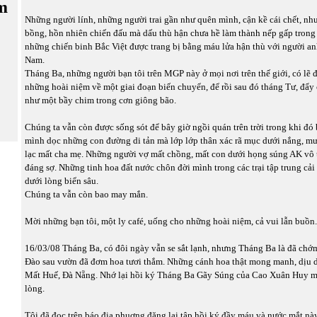
m
Những người lính, những người trai gần như quên mình, cận kề cái chết, n
bồng, hồn nhiên chiến đấu mà dấu thù hận chưa hề làm thành nếp gấp trong
những chiến binh Bắc Việt được trang bị bằng máu lửa hận thù với người an
Nam.
Tháng Ba, những người bạn tôi trên MGP này ở mọi nơi trên thế giới, có lẽ 
những hoài niệm về một giai đoạn biến chuyển, để rồi sau đó tháng Tư, đẩy 
như một bầy chim trong cơn giông bão.
Chúng ta vẫn còn được sống sót để bây giờ ngồi quán trên trời trong khi đó
mình dọc những con đường di tản mà lớp lớp thân xác rã mục dưới nắng, mư
lạc mất cha mẹ. Những người vợ mất chồng, mất con dưới họng súng AK vô 
đáng sợ. Những tinh hoa đất nước chôn đời mình trong các trại tập trung cải 
dưới lòng biển sâu.
Chúng ta vẫn còn bao may mắn.
Mời những bạn tôi, một ly café, uống cho những hoài niệm, cả vui lẫn buồn.
16/03/08 Tháng Ba, có đôi ngày vẫn se sắt lạnh, nhưng Tháng Ba là đã ch
Đào sau vườn đã đơm hoa tươi thắm. Những cánh hoa thật mong manh, dịu 
Mất Huế, Đà Nẵng. Nhớ lại hồi ký Tháng Ba Gãy Súng của Cao Xuân Huy m
lòng.
Tôi đã đọc trên báo địa phuơng đăng lại tập hồi ký đầy máu và nước mắt n