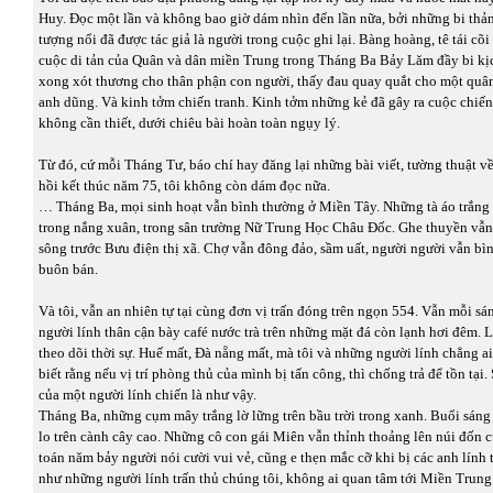
Huy. Đọc một lần và không bao giờ dám nhìn đến lần nữa, bởi những bi th
tượng nổi đã được tác giả là người trong cuộc ghi lại. Bàng hoàng, tê tái cõ
cuộc di tản của Quân và dân miền Trung trong Tháng Ba Bảy Lăm đầy bi kị
xong xót thương cho thân phận con người, thấy đau quay quắt cho một quân
anh dũng. Và kinh tởm chiến tranh. Kinh tởm những kẻ đã gây ra cuộc chiến
không cần thiết, dưới chiêu bài hoàn toàn ngụy lý.
Từ đó, cứ mỗi Tháng Tư, báo chí hay đăng lại những bài viết, tường thuật v
hồi kết thúc năm 75, tôi không còn dám đọc nữa.
… Tháng Ba, mọi sinh hoạt vẫn bình thường ở Miền Tây. Những tà áo trắng
trong nắng xuân, trong sân trường Nữ Trung Học Châu Đốc. Ghe thuyền vẫn 
sông trước Bưu điện thị xã. Chợ vẫn đông đảo, sầm uất, người người vẫn bì
buôn bán.
Và tôi, vẫn an nhiên tự tại cùng đơn vị trấn đóng trên ngọn 554. Vẫn mỗi sá
người lính thân cận bày café nước trà trên những mặt đá còn lạnh hơi đêm. L
theo dõi thời sự. Huế mất, Đà nẵng mất, mà tôi và những người lính chẳng ai
biết rằng nếu vị trí phòng thủ của mình bị tấn công, thì chống trả để tồn tại
của một người lính chiến là như vậy.
Tháng Ba, những cụm mây trắng lờ lững trên bầu trời trong xanh. Buổi sáng
lo trên cành cây cao. Những cô con gái Miên vẫn thỉnh thoảng lên núi đốn c
toán năm bảy người nói cười vui vẻ, cũng e thẹn mắc cỡ khi bị các anh lính
như những người lính trấn thủ chúng tôi, không ai quan tâm tới Miền Trung