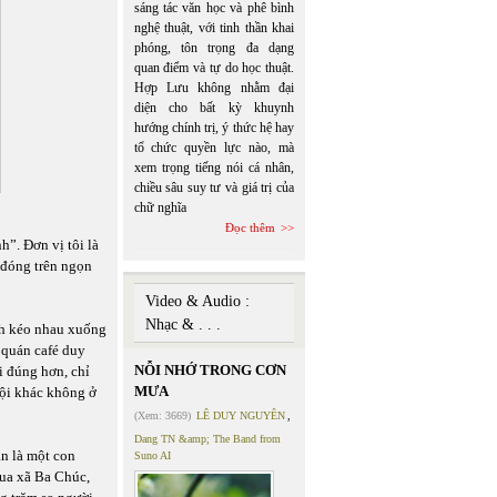
sáng tác văn học và phê bình
nghệ thuật, với tinh thần khai
phóng, tôn trọng đa dạng
quan điểm và tự do học thuật.
Hợp Lưu không nhằm đại
diện cho bất kỳ khuynh
hướng chính trị, ý thức hệ hay
tổ chức quyền lực nào, mà
xem trọng tiếng nói cá nhân,
chiều sâu suy tư và giá trị của
chữ nghĩa
Đọc thêm
”. Đơn vị tôi là
 đóng trên ngọn
Video & Audio :
Nhạc & . . .
nh kéo nhau xuống
 quán café duy
NỖI NHỚ TRONG CƠN
i đúng hơn, chỉ
MƯA
đội khác không ở
(Xem: 3669)
LÊ DUY NGUYÊN
,
Dang TN &amp; The Band from
án là một con
Suno AI
qua xã Ba Chúc,