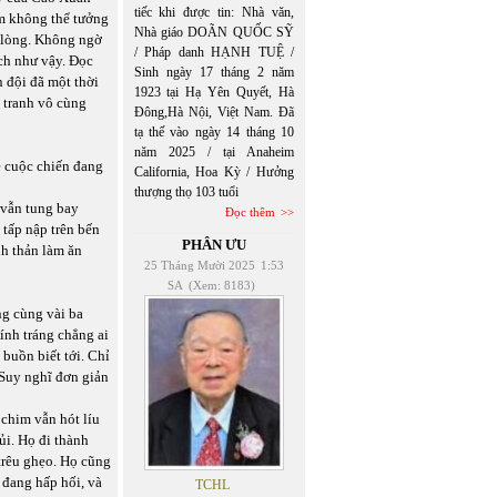
tiếc khi được tin: Nhà văn,
ảm không thể tưởng
Nhà giáo DOÃN QUỐC SỸ
i lòng. Không ngờ
/ Pháp danh HẠNH TUỆ /
ch như vậy. Đọc
Sinh ngày 17 tháng 2 năm
 đội đã một thời
1923 tại Hạ Yên Quyết, Hà
 tranh vô cùng
Đông,Hà Nội, Việt Nam. Đã
tạ thế vào ngày 14 tháng 10
năm 2025 / tại Anaheim
ề cuộc chiến đang
California, Hoa Kỳ / Hưởng
thượng thọ 103 tuổi
 vẫn tung bay
Đọc thêm
tấp nập trên bến
PHÂN ƯU
nh thản làm ăn
25 Tháng Mười 2025
1:53
SA
(Xem: 8183)
ng cùng vài ba
ính tráng chẳng ai
 buồn biết tới. Chỉ
. Suy nghĩ đơn giản
 chim vẫn hót líu
ủi. Họ đi thành
 trêu ghẹo. Họ cũng
 đang hấp hối, và
TCHL