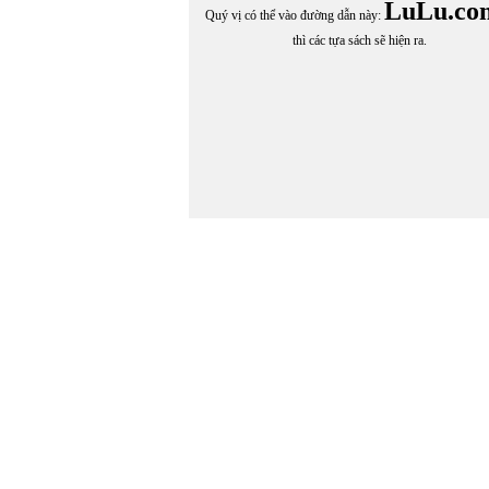
HOÀNG THUẤN
LuLu.co
Quý vị có thể vào đường dẫn này:
Hoàng Thụy Anh
thì các tựa sách sẽ hiện ra.
HOÀNG VĂN THUẤN
HOÀNG XUÂN SƠN
Hội Thiền Tông Thiền Tánh Không
HỒNG LĨNH
Hồng Thanh Quang
HORACIO QUIROGA
Hương Cau Cao Tân chuyển ngữ
Hương Đình
HƯƠNG GIANG
HỮU LOAN
HUY UYÊN
HUYỀN KIÊU
Huỳnh Bất Hoặc
Huỳnh Kim Quang
HUỲNH LÊ NHẬT TẤN
Huỳnh Liễu Ngạn
HUỲNH MINH LỆ
HUỲNH PHƯƠNG LỘC
HUỲNH TRÂN
HY QUỲNH