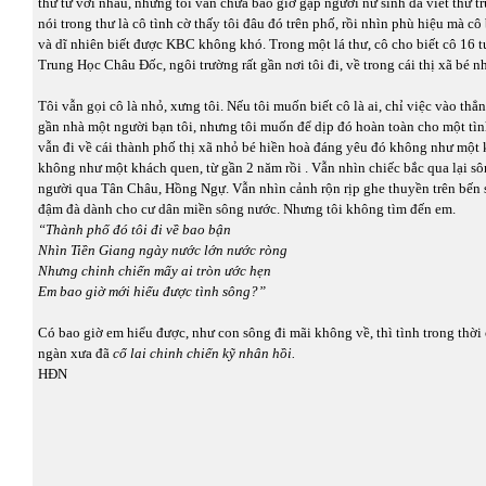
thư từ với nhau, nhưng tôi vẫn chưa bao giờ gặp người nữ sinh đã viết thư tr
nói trong thư là cô tình cờ thấy tôi đâu đó trên phố, rồi nhìn phù hiệu mà cô
và dĩ nhiên biết được KBC không khó. Trong một lá thư, cô cho biết cô 16 t
Trung Học Châu Đốc, ngôi trường rất gần nơi tôi đi, về trong cái thị xã bé n
Tôi vẫn gọi cô là nhỏ, xưng tôi. Nếu tôi muốn biết cô là ai, chỉ việc vào thẳ
gần nhà một người bạn tôi, nhưng tôi muốn để dịp đó hoàn toàn cho một tìn
vẫn đi về cái thành phố thị xã nhỏ bé hiền hoà đáng yêu đó không như một 
không như một khách quen, từ gần 2 năm rồi . Vẫn nhìn chiếc bắc qua lại s
người qua Tân Châu, Hồng Ngự. Vẫn nhìn cảnh rộn rịp ghe thuyền trên bến 
đậm đà dành cho cư dân miền sông nước. Nhưng tôi không tìm đến em.
“Thành phố đó tôi đi về bao bận
Nhìn Tiền Giang ngày nước lớn nước ròng
Nhưng chinh chiến mấy ai tròn ước hẹn
Em bao giờ mới hiểu được tình sông?”
Có bao giờ em hiểu được, như con sông đi mãi không về, thì tình trong thời 
ngàn xưa đã
cổ lai chinh chiến kỹ nhân hồi.
HĐN