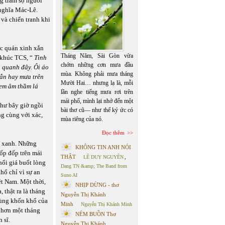
g trăm sọ người
 nghĩa Mác-Lê.
và chiến tranh khi
ếc quán xinh xắn
Tháng Năm, Sài Gòn vừa
h khúc TCS, “
Tình
chớm những cơn mưa đầu
n quanh đây. Ôi áo
mùa. Không phải mưa tháng
ẫn hay mưa trên
Mười Hai… nhưng lạ là, mỗi
 em âm thầm lá
lần nghe tiếng mưa rơi trên
mái phố, mình lại nhớ đến một
Như bây giờ ngồi
bài thơ cũ— như thể ký ức có
ng cùng với xác,
mùa riêng của nó.
Đọc thêm
y xanh. Những
KHÔNG TIN ANH NÓI
ốp đốp trên mái
THẬT
LÊ DUY NGUYÊN
,
hổi giá buốt lòng
Dang TN &amp; The Band from
hổ chỉ vì sự an
Suno AI
ệt Nam. Một thời,
NHỊP DỪNG - thơ
 thật ra là tháng
Nguyễn Thị Khánh
cùng khốn khổ của
Minh
Nguyễn Thị Khánh Minh
ỉ hơn một tháng
NÉM BUỒN Thơ
 sĩ.
Nguyễn Thị Khánh