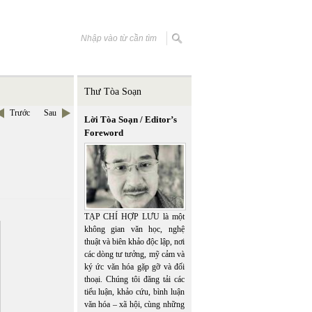
Thư Tòa Soạn
Trước
Sau
Lời Tòa Soạn / Editor’s
Foreword
TẠP CHÍ HỢP LƯU là một
không gian văn học, nghệ
thuật và biên khảo độc lập, nơi
các dòng tư tưởng, mỹ cảm và
ký ức văn hóa gặp gỡ và đối
thoại. Chúng tôi đăng tải các
tiểu luận, khảo cứu, bình luận
văn hóa – xã hội, cùng những