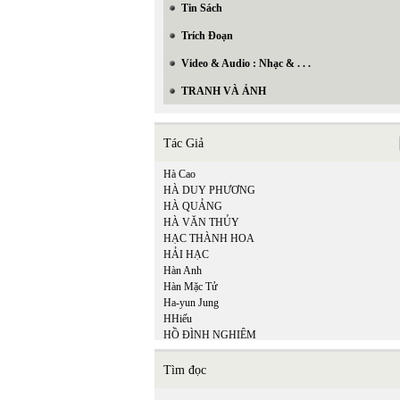
Tin Sách
Trích Đoạn
Video & Audio : Nhạc & . . .
TRANH VÀ ẢNH
Tác Giả
Hà Cao
HÀ DUY PHƯƠNG
HÀ QUẢNG
HÀ VĂN THỦY
HẠC THÀNH HOA
HẢI HẠC
Hàn Anh
Hàn Mặc Tử
Ha-yun Jung
HHiếu
HỒ ĐÌNH NGHIÊM
Hồ Minh Tâm
HỒ TỊNH TÌNH
Tìm đọc
Hồ Trường An
Hòa Bình Lê