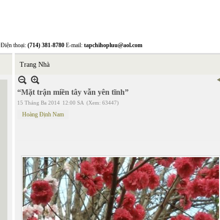
Điện thoại:
(714) 381-8780
E-mail:
tapchihopluu@aol.com
Trang Nhà
“Mặt trận miền tây vẫn yên tĩnh”
15 Tháng Ba 2014
12:00 SA
(Xem: 63447)
Hoàng Định Nam