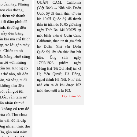
QUẬN CAM, California
họ cầm tay. Nhưng
(Việt Báo) -- Nhà văn Doãn
heo câu thòng,
Quốc Sỹ đã thanh thản từ trần
ôi thèm về thành
lúc 10:05 Quốc Sỹ đã thanh
ại đi dăm phút đã
thản từ trần lúc 10:05 giờ sáng
lính, thường đến
ngày Thứ Ba 14/10/2025 tại
c nầy đến băng
một bệnh viện ở Quận Cam,
n kia mà chỉ thích
California, theo tin từ gia đình
ạp, xe lôi gắn máy
họ Doãn. Nhà văn Doãn
h. Chiến tranh
Quốc Sỹ lấy tên thật làm bút
 Đà Nẵng, Huế cũng
hiệu. Ông sinh ngày
ủa tôi với những
17/02/1923 (nhằm ngày
của tôi, không có
Mùng Hai Tết Quí Hợi) tại xã
ư thế nào, tối đến
Hạ Yên Quyết, Hà Đông,
o, và sáng ra đi
ngoại thành Hà Nội. Như thế,
nhà văn ra đi khi được 102
g không tìm đến
tuổi, theo tuổi ta là 103.
rò, vẫn gọi tôi
Đọc thêm
Đốc, vẫn tâm sự
vẫn nhận thư và
ôi không có tem để
 của cô. Thư chưa
n vải, đó là cặp
ương nhiên thực thụ
 Ba, gần một năm