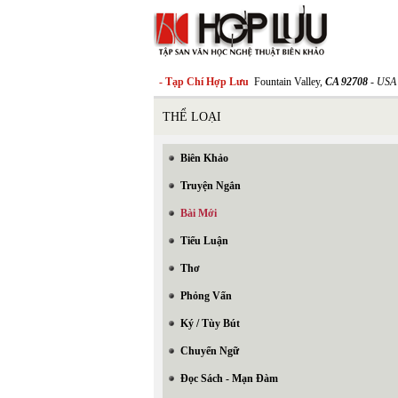
- Tạp Chí Hợp Lưu
Fountain Valley,
CA 92708
- USA
THỂ LOẠI
Biên Khảo
Truyện Ngắn
Bài Mới
Tiểu Luận
Thơ
Phỏng Vấn
Ký / Tùy Bút
Chuyển Ngữ
Đọc Sách - Mạn Đàm