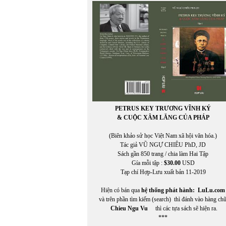
HÒA ĐA
HOA MAI
Hoài Băng
HOÀI MỸ
HOÀI ZIANG DUY
Hoàng Cầm
HOÀNG CHIẾN THẮNG
HOÀNG CHÍNH
HOÀNG CHÍNH chuyển ngữ
Hoàng Đăng Khoa
Hoàng Định Nam
PETRUS KEY TRƯƠNG VĨNH KÝ
Hoàng Đỗ Vũ
& CUỘC XÂM LĂNG CỦA PHÁP
Hoàng Hải Lâm
HOÀNG KHẢ HƯNG
(Biên khảo sử học Việt Nam xã hội văn hóa.)
HOÀNG KHỞI PHONG
Tác giả VŨ NGỰ CHIÊU PhD, JD
HOÀNG LIÊN TÂM
Sách gần 850 trang / chia làm Hai Tập
HOÀNG MAI ĐẠT
Gía mỗi tập :
$30.00
USD
Hoàng Ngọc Nguyên
Tạp chí Hợp-Lưu xuất bản 11-2019
HOÀNG NGỌC THƯ
HOÀNG NGUYÊN NHUẬN
Hiện có bán qua
hệ thống phát hành:
LuLu.com
HOÀNG THANH HƯƠNG
và trên phần tìm kiếm (search) thì đánh vào hàng ch
Hoàng Thị Bích Hà
Chieu Ngu Vu
thì các tựa sách sẽ hiện ra.
HOÀNG THI THẢO
***
HOÀNG THỊ THẢO