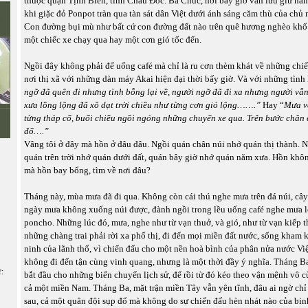
thuộc quận Tịnh Biên, tỉnh Châu Đốc. Ba Chúc, nơi bây giờ vẫn lưu giữ hàn
khi giặc đỏ Ponpot tràn qua tàn sát dân Việt dưới ánh sáng căm thù của chủ
Con đường bụi mù như bất cứ con đường đất nào trên quê hương nghèo khổ 
một chiếc xe chạy qua hay một cơn gió tốc đến.
Ngồi đây không phải để uống café mà chỉ là ru cơn thèm khát về những chi
nơi thị xã với những dàn máy Akai hiện đại thời bấy giờ. Và với những tìn
ngỡ đã quên đi nhưng tình bỗng lại về, người ngỡ đã đi xa nhưng người vẫ
xưa lồng lộng đã xô dạt trời chiều như từng cơn gió lộng…….”
Hay “
Mưa v
từng tháp cổ, buổi chiều ngồi ngóng những chuyến xe qua. Trên bước chân
đổ….”
Vâng tôi ở đây mà hồn ở đâu đâu. Ngồi quán chân núi nhớ quán thị thành. 
quán trên trời nhớ quán dưới đất, quán bây giờ nhớ quán năm xưa. Hồn khô
mà hồn bay bổng, tìm về nơi đâu?
Tháng này, mùa mưa đã đi qua. Không còn cái thú nghe mưa trên đá núi, câ
ngày mưa không xuống núi được, đành ngồi trong lều uống café nghe mưa l
poncho. Những lúc đó, mưa, nghe như từ vạn thuở, và gió, như từ vạn kiếp t
những chàng trai phải rời xa phố thị, đi đến mọi miền đất nước, sống kham k
ninh của lãnh thổ, vì chiến đấu cho một nền hoà bình của phân nửa nước Vi
không đi đến tận cùng vinh quang, nhưng là một thời đầy ý nghĩa. Tháng Ba,
ữ:
bắt đầu cho những biển chuyển lịch sử, để rồi từ đó kéo theo vận mệnh vô 
cả một miền Nam. Tháng Ba, mặt trận miền Tây vẫn yên tĩnh, đâu ai ngờ ch
sau, cả một quân đội sụp đổ mà không do sự chiến đấu hèn nhát nào của binh