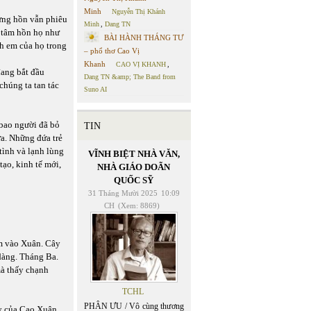
Minh
Nguyễn Thị Khánh
hưng hồn vẫn phiêu
Minh
,
Dang TN
 tâm hồn họ như
BÀI HÀNH THÁNG TƯ
h em của họ trong
– phổ thơ Cao Vị
Khanh
CAO VỊ KHANH
,
đang bắt đầu
Dang TN &amp; The Band from
chúng ta tan tác
Suno AI
 bao người đã bỏ
TIN
a. Những đứa trẻ
tình và lạnh lùng
VĨNH BIỆT NHÀ VĂN,
tạo, kinh tế mới,
NHÀ GIÁO DOÃN
QUỐC SỸ
31 Tháng Mười 2025
10:09
CH
(Xem: 8869)
ớm vào Xuân. Cây
dàng. Tháng Ba.
à thấy chạnh
TCHL
PHÂN ƯU / Vô cùng thương
ày của Cao Xuân