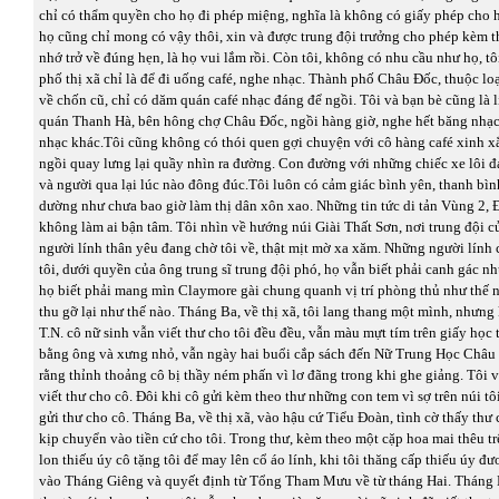
chỉ có thẩm quyền cho họ đi phép miệng, nghĩa là không có giấy phép cho 
họ cũng chỉ mong có vậy thôi, xin và được trung đội trưởng cho phép kèm t
nhớ trở về đúng hẹn, là họ vui lắm rồi. Còn tôi, không có nhu cầu như họ, t
phố thị xã chỉ là để đi uống café, nghe nhạc. Thành phố Châu Đốc, thuộc lo
về chốn cũ, chỉ có dăm quán café nhạc đáng để ngồi. Tôi và bạn bè cũng là 
quán Thanh Hà, bên hông chợ Châu Đốc, ngồi hàng giờ, nghe hết băng nhạ
nhạc khác.Tôi cũng không có thói quen gợi chuyện với cô hàng café xinh xắ
ngồi quay lưng lại quầy nhìn ra đường. Con đường với những chiếc xe lôi đ
và người qua lại lúc nào đông đúc.Tôi luôn có cảm giác bình yên, thanh bìn
dường như chưa bao giờ làm thị dân xôn xao. Những tin tức di tản Vùng 2,
không làm ai bận tâm. Tôi nhìn về hướng núi Giài Thất Sơn, nơi trung đội c
người lính thân yêu đang chờ tôi về, thật mịt mờ xa xăm. Những người lính 
tôi, dưới quyền của ông trung sĩ trung đội phó, họ vẫn biết phải canh gác nh
họ biết phải mang mìn Claymore gài chung quanh vị trí phòng thủ như thế nà
thu gỡ lại như thế nào. Tháng Ba, về thị xã, tôi lang thang một mình, nhưn
T.N. cô nữ sinh vẫn viết thư cho tôi đều đều, vẫn màu mựt tím trên giấy học t
bằng ông và xưng nhỏ, vẫn ngày hai buổi cắp sách đến Nữ Trung Học Châu 
rằng thỉnh thoảng cô bị thầy ném phấn vì lơ đãng trong khi ghe giảng. Tôi 
viết thư cho cô. Đôi khi cô gửi kèm theo thư những con tem vì sợ trên núi t
gửi thư cho cô. Tháng Ba, về thị xã, vào hậu cứ Tiểu Đoàn, tình cờ thấy thư
kịp chuyển vào tiền cứ cho tôi. Trong thư, kèm theo một cặp hoa mai thêu trê
lon thiếu úy cô tặng tôi để may lên cổ áo lính, khi tôi thăng cấp thiếu úy đ
vào Tháng Giêng và quyết định từ Tổng Tham Mưu về từ tháng Hai. Tháng