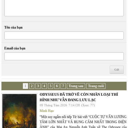
Tên của bạn
Email của bạn
1
2
3
4
5
6
7
Trang sau
Trang cuối
ODYSSEUS ĐÃ TRỞ VỀ CÒN NHÂN LOẠI THÌ
HÌNH NHƯ VẪN ĐANG LƯU LẠC
09 Tháng Tám 2026
7:14 CH
(Xem: 77)
Minh Hạo
“Một suy ngẫm nối tiếp Từ bài viết “CUỘC TỰ VẤN LƯƠNG
TÂM LỚN NHẤT VÀ RUNG CẢM NHẤT TRONG ĐIỆN
ẢNH” của Mai An Nguyễn Anh Tuấn về The Odyssey của