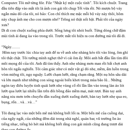
Computer. Tôi mở từng file. File “Nhật ký một cuộc tình”. Tôi kích chuột. Trang
đầu tiên đập vào mắt tôi là ảnh con gái tôi chụp Tết vừa rồi. Nó mượn bộ váy
ngắn màu đỏ của tôi, nó bảo: Con chỉ thích mẹ mặc mỗi bộ váy này thôi, hôm
này chụp ảnh mẹ cho con mượn nhé? Trông nó thật nổi bật. Phải tôi của ngày
xưa?
Di di con chuột xuống phía dưới. Sống lưng tôi nhói buốt. Từng dòng chữ đậm
mùi tình ái đang ùa vào trong tôi. Trước mắt tôi hiện ra con đường mà tôi đã đi.
“Ngày..........
Hôm nay trước lúc chia tay anh để ra về anh nhẹ nhàng kéo tôi vào lòng, ôm ghì
tôi thật chặt. Tôi tưởng mình nghẹt thở vì cái ôm ấy. Môi anh bắt đầu lần tìm đôi
môi mọng đỏ của tôi. Anh đã tìm thấy. Anh nhẹ nhàng mơn man rồi bất chợt anh
hôn tôi ngấu nghiến. Tôi cảm giác như có một vật gì đó nhẹ, mềm, ấm luồn trong
vòm miệng tôi, ngọ nguậy. Lưỡi chạm lưỡi, răng chạm răng. Một nụ hôn sâu dài
và lớn mạnh như những con sóng ngoài biển khơi trong mùa bão lũ... Những
ngón tay điêu luyện tinh quái lướt nhẹ vùng cổ rồi lần lần vào trong làn áo lót
lướt qua lướt lại nhiều lần trên đôi bồng đảo mềm mại, mát rượi. Bàn tay anh
nâng niu mơn trớn chuyển dần xuống dưới xuống dưới, bàn tay lướt nhẹ qua eo,
bụng, rốn…và…và…”
Tôi đang lạc vào một bến mê mà không biết lối ra. Một bến mê của cuồng dại,
của ngây ngất, của những đêm dài trong nhà nghỉ, quán bar, vũ trường ồn ào
tiếng nhạc, tiếng hò hét mà không biết rằng con gái mình cũng đang trượt dài
theo con đường ấy.