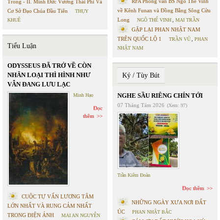
RFA Phỏng vấn BS Ngô Thế Vinh
Trong - II. Minh Đức Vương Thái Phi Và
về Kênh Funan và Đồng Bằng Sông Cửu
Cơ Sở Đạo Chúa Đầu Tiên
THỤY
Long
KHUÊ
NGÔ THẾ VINH
,
MAI TRẦN
GẶP LẠI PHAN NHẬT NAM
TRÊN QUỐC LỘ 1
TRẦN VŨ
,
PHAN
Tiểu Luận
NHẬT NAM
ODYSSEUS ĐÃ TRỞ VỀ CÒN
NHÂN LOẠI THÌ HÌNH NHƯ
Ký / Tùy Bút
VẪN ĐANG LƯU LẠC
NGHE SẦU RIÊNG CHÍN TỚI
Minh Hạo
07 Tháng Tám 2026
(Xem: 97)
Đọc
thêm
Trần Kiêm Đoàn
Đọc thêm
CUỘC TỰ VẤN LƯƠNG TÂM
NHỮNG NGÀY XƯA NƠI ĐẤT
LỚN NHẤT VÀ RUNG CẢM NHẤT
ÚC
PHAN NHẬT BẮC
TRONG ĐIỆN ẢNH
MAI AN NGUYỄN