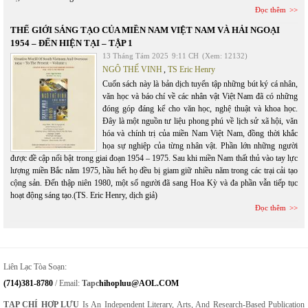
Đọc thêm
THẾ GIỚI SÁNG TẠO CỦA MIỀN NAM VIỆT NAM VÀ HẢI NGOẠI
1954 – ĐẾN HIỆN TẠI – TẬP 1
13 Tháng Tám 2025
9:11 CH
(Xem: 12132)
NGÔ THẾ VINH
,
TS Eric Henry
Cuốn sách này là bản dịch tuyển tập những bút ký cá nhân,
văn học và báo chí về các nhân vật Việt Nam đã có những
đóng góp đáng kể cho văn học, nghệ thuật và khoa học.
Đây là một nguồn tư liệu phong phú về lịch sử xã hội, văn
hóa và chính trị của miền Nam Việt Nam, đồng thời khắc
họa sự nghiệp của từng nhân vật. Phần lớn những người
được đề cập nổi bật trong giai đoạn 1954 – 1975. Sau khi miền Nam thất thủ vào tay lực
lượng miền Bắc năm 1975, hầu hết họ đều bị giam giữ nhiều năm trong các trại cải tạo
cộng sản. Đến thập niên 1980, một số người đã sang Hoa Kỳ và đa phần vẫn tiếp tục
hoạt động sáng tạo.(TS. Eric Henry, dịch giả)
Đọc thêm
Liên Lạc Tòa Soạn:
(714)381-8780
/ Email:
Tapc
Hihopluu@AOL.COM
TẠP CHÍ HỢP LƯU
Is An Independent Literary, Arts, And Research-Based Publication