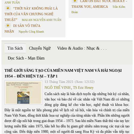
CÁM ƠN ĐẤT NƯỚC HOA KỲ -
ANH TUẤN
THANK YOU, AMERICA
Trần Kiêm
“THỜI NÀY KHÔNG PHẢI LÀ
Đoàn
THỜI CỦA VĂN CHƯƠNG NGHỆ
THUẬT”
MAI AN NGUYỄN ANH TUẤN
DI SẢN VÔ THỪA
NHẬN
Nguyễn Công Khanh
Tin Sách
Chuyển Ngữ
Video & Audio : Nhạc & . . .
Đọc Sách - Mạn Đàm
THẾ GIỚI SÁNG TẠO CỦA MIỀN NAM VIỆT NAM VÀ HẢI NGOẠI
1954 – ĐẾN HIỆN TẠI – TẬP 1
13 Tháng Tám 2025
(Xem: 12132)
NGÔ THẾ VINH
,
TS Eric Henry
Cuốn sách này là bản dịch tuyển tập những bút ký cá nhân,
văn học và báo chí về các nhân vật Việt Nam đã có những
đóng góp đáng kể cho văn học, nghệ thuật và khoa học.
Đây là một nguồn tư liệu phong phú về lịch sử xã hội, văn hóa và chính trị của miền
Nam Việt Nam, đồng thời khắc họa sự nghiệp của từng nhân vật. Phần lớn những người
được đề cập nổi bật trong giai đoạn 1954 – 1975. Sau khi miền Nam thất thủ vào tay lực
lượng miền Bắc năm 1975, hầu hết họ đều bị giam giữ nhiều năm trong các trại cải tạo
cộng sản. Đến thập niên 1980, một số người đã sang Hoa Kỳ và đa phần vẫn tiếp tục