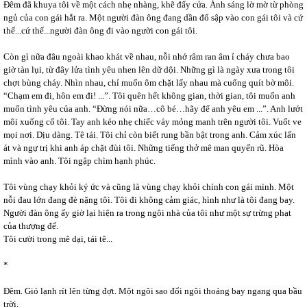
Đêm đã khuya tôi về một cách nhẹ nhàng, khẽ đẩy cửa. Ánh sáng lờ mờ từ phòng
ngủ của con gái hắt ra. Một người đàn ông đang dần đổ sập vào con gái tôi và cứ
thế...cứ thế...người đàn ông đi vào người con gái tôi.
Còn gì nữa đâu ngoài khao khát về nhau, nỗi nhớ râm ran âm ỉ cháy chưa bao
giờ tàn lụi, từ đây lửa tình yêu nhen lên dữ dội. Những gì là ngày xưa trong tôi
chợt bùng cháy. Nhìn nhau, chỉ muốn ôm chặt lấy nhau mà cuống quít bờ môi.
“Chạm em đi, hôn em đi! ...”. Tôi quên hết không gian, thời gian, tôi muốn anh
muốn tình yêu của anh. “Đừng nói nữa…cô bé…hãy để anh yêu em ...”. Anh lướt
môi xuống cổ tôi. Tay anh kéo nhẹ chiếc váy mỏng manh trên người tôi. Vuốt ve
mọi nơi. Dịu dàng. Tê tái. Tôi chỉ còn biết rung bần bật trong anh. Cảm xúc lấn
át và ngự trị khi anh áp chặt đùi tôi. Những tiếng thở mê man quyến rũ. Hòa
mình vào anh. Tôi ngập chìm hạnh phúc.
Tôi vùng chạy khỏi ký ức và cũng là vùng chạy khỏi chính con gái mình. Một
nỗi đau lớn đang đè nặng tôi. Tôi đi không cảm giác, hình như là tôi đang bay.
Người đàn ông ấy giờ lại hiện ra trong ngôi nhà của tôi như một sự trừng phạt
của thượng đế.
Tôi cười trong mê dại, tái tê...
*
Đêm. Gió lạnh rít lên từng đợt. Một ngôi sao đổi ngôi thoáng bay ngang qua bầu
trời.