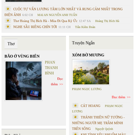
CUỘC TỰ VẤN LƯƠNG TÂM LỚN NHẤT VÀ RUNG CẢM NHẤT TRONG
ĐIỆN ẢNH
6:02 CH
MAI AN NGUYỄN ANH TUẤN
Thơ Hoàng Thị Bích Hà - Mùa Đi Qua Ký Ức
12:47 SA
Hoàng Thị Bích Hà
NGHE SẦU RIÊNG CHÍN TỚI
11:11 CH
Trần Kiêm Đoàn
Truyện Ngắn
Thơ
XÓM BỜ MƯƠNG
BÃO Ở VÙNG BIÊN
PHAN
THANH
BÌNH
Đọc
thêm
PHẠM NGỌC LƯƠNG
Đọc thêm
CÁT HOANG
PHẠM NGỌC
LƯƠNG
THÁNH THIÊN NỮ TƯỚNG -
NHỮNG NGƯỜI MẸ TRẦM MÌNH
TRÊN SÔNG
Nguyệt Quỳnh
KHI TÌNH YÊU NHUỐM MÀU