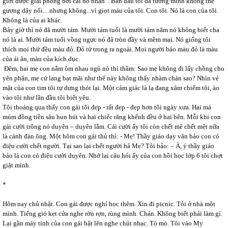
giới được giải phóng bởi cái nó nhận”. Ban đầu tôi đã tưởng mình không thể
gượng dậy nổi…nhưng không...vì giọt máu của tôi. Con tôi. Nó là con của tôi.
Không là của ai khác.
Bây giờ thì nó đã mười tám. Mười tám tuổi là mười tám năm nó không biết cha
nó là ai. Mười tám tuổi vồng ngực nó đã tròn đầy và mềm mại. Nó giống tôi
thích mọi thứ đều màu đỏ. Đỏ từ trong ra ngoài. Mọi người bảo màu đỏ là màu
của ái ân, màu của kích dục.
Đêm, hai mẹ con nằm ôm nhau ngủ nó thì thầm: Sao mẹ không đi lấy chồng cho
yên phận, mẹ cứ lang bạt mãi như thế này không thấy nhàm chán sao? Nhìn vẻ
mặt của con tim tôi tự dưng thót lại. Một cảm giác là lạ đang xâm chiếm tôi, ào
vào tôi như lần đầu tôi biết yêu.
Tôi thoáng qua thấy con gái tôi đẹp - rất đẹp - đẹp hơn tôi ngày xưa. Hai má
múm đồng tiền sâu hun hút và hai chiếc răng khểnh đều ở hai bên. Mỗi khi con
gái cười trông nó duyên – duyên lắm. Cái cười ấy tôi còn chết mê chết mệt nữa
là cánh đàn ông. Một hôm con gái thủ thỉ: - Mẹ! Thầy giáo dạy văn bảo con có
điệu cười chết người. Tại sao lại chết người hả Mẹ? Tôi bảo: – À, ý thầy giáo
bảo là con có điệu cười duyên. Nhớ lại câu hỏi ấy của con hồi học lớp 6 tôi chợt
giật mình.
*
Hôm nay chủ nhật. Con gái được nghỉ học thêm. Xin đi picnic. Tôi ở nhà một
mình. Tiếng gió kẹt cửa nghe rờn rợn, rùng mình. Chán. Không biết phải làm gì.
Lại gần máy tính của con gái bật lên nghe chút nhạc. Tò mò. Tôi vào My