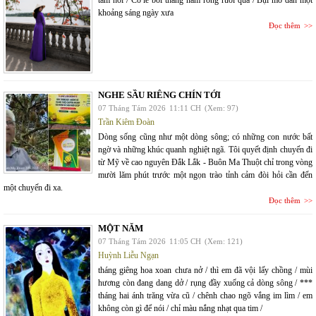
tăm hơi / Có lẽ bởi tháng năm rong ruỗi quá / Bụi mờ dần một
khoảng sáng ngày xưa
Đọc thêm
NGHE SẦU RIÊNG CHÍN TỚI
07 Tháng Tám 2026
11:11 CH
(Xem: 97)
Trần Kiêm Đoàn
Dòng sống cũng như một dòng sông; có những con nước bất
ngờ và những khúc quanh nghiệt ngã. Tôi quyết định chuyến đi
từ Mỹ về cao nguyên Đắk Lắk - Buôn Ma Thuột chỉ trong vòng
mười lăm phút trước một ngọn trào tỉnh cảm đòi hỏi cần đến
một chuyến đi xa.
Đọc thêm
MỘT NĂM
07 Tháng Tám 2026
11:05 CH
(Xem: 121)
Huỳnh Liễu Ngạn
tháng giêng hoa xoan chưa nở / thì em đã vội lấy chồng / mùi
hương còn đang dang dở / rụng đầy xuống cả dòng sông / ***
tháng hai ánh trăng vừa cũ / chênh chao ngõ vắng im lìm / em
không còn gì để nói / chỉ màu nắng nhạt qua tim /