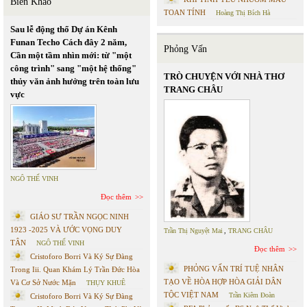
Biên Khảo
TOAN TÍNH
Hoàng Thị Bích Hà
Sau lễ động thổ Dự án Kênh
Funan Techo Cách đây 2 năm,
Phỏng Vấn
Cần một tầm nhìn mới: từ "một
công trình" sang "một hệ thống"
TRÒ CHUYỆN VỚI NHÀ THƠ
thủy văn ảnh hưởng trên toàn lưu
TRANG CHÂU
vực
NGÔ THẾ VINH
Đọc thêm
GIÁO SƯ TRẦN NGỌC NINH
1923 -2025 VÀ ƯỚC VỌNG DUY
Trần Thị Nguyệt Mai
,
TRANG CHÂU
TÂN
NGÔ THẾ VINH
Đọc thêm
Cristoforo Borri Và Ký Sự Đàng
PHỎNG VẤN TRÍ TUỆ NHÂN
Trong Iii. Quan Khám Lý Trần Đức Hòa
TẠO VỀ HÒA HỢP HÒA GIẢI DÂN
Và Cơ Sở Nước Mặn
THỤY KHUÊ
TỘC VIỆT NAM
Trần Kiêm Đoàn
Cristoforo Borri Và Ký Sự Đàng