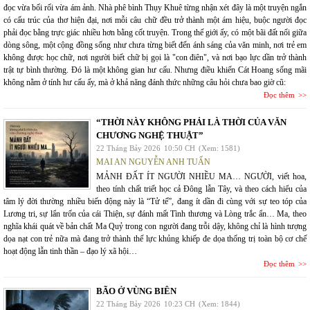
đọc vừa bối rối vừa ám ảnh. Nhà phê bình Thụy Khuê từng nhận xét đây là một truyện ngắn
có cấu trúc của thơ hiện đại, nơi mỗi câu chữ đều trở thành một ám hiệu, buộc người đọc
phải đọc bằng trực giác nhiều hơn bằng cốt truyện. Trong thế giới ấy, có một bãi đất nổi giữa
dòng sông, một cộng đồng sống như chưa từng biết đến ánh sáng của văn minh, nơi trẻ em
không được học chữ, nơi người biết chữ bị gọi là "con điên", và nơi bạo lực dần trở thành
trật tự bình thường. Đó là một không gian hư cấu. Nhưng điều khiến Cát Hoang sống mãi
không nằm ở tính hư cấu ấy, mà ở khả năng đánh thức những câu hỏi chưa bao giờ cũ:
Đọc thêm
“THỜI NÀY KHÔNG PHẢI LÀ THỜI CỦA VĂN
CHƯƠNG NGHỆ THUẬT”
22 Tháng Bảy 2026
10:50 CH
(Xem: 1581)
MAI AN NGUYỄN ANH TUẤN
MẢNH ĐẤT ÍT NGƯỜI NHIỀU MA… NGƯỜI, viết hoa,
theo tính chất triết học cả Đông lẫn Tây, và theo cách hiểu của
tâm lý đời thường nhiều biến động này là “Tử tế”, đang ít dần đi cùng với sự teo tóp của
Lương tri, sự lẩn trốn của cái Thiện, sự đánh mất Tình thương và Lòng trắc ẩn… Ma, theo
nghĩa khái quát về bản chất Ma Quỷ trong con người đang trỗi dậy, không chỉ là hình tượng
dọa nạt con trẻ nữa mà đang trở thành thế lực khủng khiếp đe dọa thống trị toàn bộ cơ chế
hoạt động lẫn tinh thần – đạo lý xã hội…
Đọc thêm
BÃO Ở VÙNG BIÊN
22 Tháng Bảy 2026
10:23 CH
(Xem: 1844)