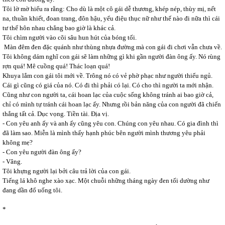
Tôi lờ mờ hiểu ra rằng: Cho dù là một cô gái dễ thương, khép nép, thùy mị, nết
na, thuần khiết, đoan trang, đôn hậu, yểu điệu thục nữ như thế nào đi nữa thì cái
tư thế hôn nhau chẳng bao giờ là khác cả.
Tôi chìm người vào cõi sâu hun hút của bóng tối.
Màn đêm đen đặc quánh như thùng nhựa đường mà con gái đi chơi vẫn chưa về.
Tôi không dám nghĩ con gái sẽ làm những gì khi gần người đàn ông ấy. Nó rùng
rợn quá! Mê cuồng quá! Thác loạn quá!
Khuya lắm con gái tôi mới về. Trông nó có vẻ phờ phạc như người thiếu ngủ.
Cái gì cũng có giá của nó. Có đi thì phải có lại. Có cho thì người ta mới nhận.
Cũng như con người ta, cái hoan lạc của cuộc sống không tránh ai bao giờ cả,
chỉ có mình tự tránh cái hoan lạc ấy. Nhưng rồi bản năng của con người đã chiến
thắng tất cả. Dục vọng. Tiền tài. Địa vị.
- Con yêu anh ấy và anh ấy cũng yêu con. Chúng con yêu nhau. Có gia đình thì
đã làm sao. Miễn là mình thấy hạnh phúc bên người mình thương yêu phải
không mẹ?
- Con yêu người đàn ông ấy?
- Vâng.
Tôi khựng người lại bởi câu trả lời của con gái.
Tiếng lá khô nghe xào xạc. Một chuỗi những tháng ngày đen tối dường như
đang dần đổ uống tôi.
*