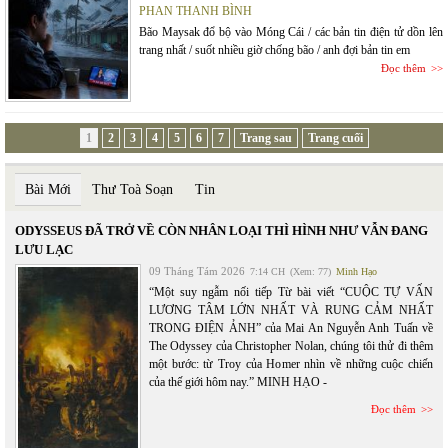
PHAN THANH BÌNH
Bão Maysak đổ bộ vào Móng Cái / các bản tin điện tử dồn lên
trang nhất / suốt nhiều giờ chống bão / anh đợi bản tin em
Đọc thêm
1
2
3
4
5
6
7
Trang sau
Trang cuối
Bài Mới
Thư Toà Soạn
Tin
ODYSSEUS ĐÃ TRỞ VỀ CÒN NHÂN LOẠI THÌ HÌNH NHƯ VẪN ĐANG
LƯU LẠC
09 Tháng Tám 2026
7:14 CH
(Xem: 77)
Minh Hạo
“Một suy ngẫm nối tiếp Từ bài viết “CUỘC TỰ VẤN
LƯƠNG TÂM LỚN NHẤT VÀ RUNG CẢM NHẤT
TRONG ĐIỆN ẢNH” của Mai An Nguyễn Anh Tuấn về
The Odyssey của Christopher Nolan, chúng tôi thử đi thêm
một bước: từ Troy của Homer nhìn về những cuộc chiến
của thế giới hôm nay.” MINH HẠO -
Đọc thêm