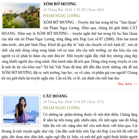
XÓM BỜ MƯƠNG
30 Tháng Bảy 2026
1:56 CH
(Xem: 902)
PHẠM NGỌC LƯƠNG
XÓM BỜ MƯƠNG – Truyện thứ hai trong bộ ba "Tam Quan"
của Phạm Ngọc Lương. Hôm qua, chúng tôi giới thiệu CÁT
HOANG. Hôm nay là XÓM BỜ MƯƠNG – truyện ngắn thứ hai trong bộ ba Tam Quan
của nhà văn trẻ Phạm Ngọc Lương, từng đăng trên Hợp Lưu số 87 (2006). Hơn hai mươi
năm trước, nhà phê bình Thụy Khuê đã gọi đây là "một câu chuyện cổ tích kinh dị", nơi cái
chết của một dòng sông song hành với sự mục rữa của môi trường, sự tha hóa của con
người và số phận bi thảm của một đứa trẻ. Một truyện ngắn đầy chất thơ, nhưng càng đẹp
càng khiến người đọc rùng mình. Hai mươi năm đã trôi qua. Dòng sông trong truyện có còn
là một ẩn dụ của hôm nay? Xã hội Việt Nam đã thay đổi đến đâu trước những vấn đề mà
XÓM BỜ MƯƠNG đặt ra: môi trường, bạo lực, sự vô cảm, và phẩm giá con người? Chúng
tôi xin giới thiệu lại truyện ngắn này. Câu trả lời, có lẽ, xin dành cho mỗi bạn đọc.
Đọc thêm
CÁT HOANG
29 Tháng Bảy 2026
3:34 CH
(Xem: 972)
PHẠM NGỌC LƯƠNG
Có những tác phẩm không thuộc về một thời điểm. Chúng lặng
lẽ nằm lại trên trang giấy nhiều năm, rồi một ngày nào đó bỗng
hiện lên với sức nặng như thể vừa mới được viết hôm qua. Cát
Hoang là một truyện ngắn như vậy. Lần đầu xuất hiện trên Tạp chí Hợp Lưu bởi lối viết tối
giản, đứt đoạn như điện ảnh, ngôn ngữ đầy ký hiệu, và một thế giới nghệ thuật khiến người