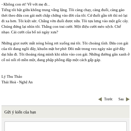
- Không con ơi! Về với mẹ đi...
Tiếng tôi bật giữa không trung vắng lặng. Tôi càng chạy, càng đuổi, càng gào
thét theo đứa con gái mới chập chững vào đời của tôi. Cứ đuổi gần tới thì nó lại
đi xa hơn. Tôi kiệt sức. Chẳng vờn đuổi được nữa. Tôi tựa lưng vào một gốc cây.
Chúng đứng lại nhìn tôi. Thằng con trai cười. Một điệu cười méo xệch. Chế
nhạo. Cái cười của bố nó ngày xưa?
Những giọt nước mắt nóng bỏng rơi xuống má tôi. Tôi choàng tỉnh. Đứa con gái
của tôi đang ngồi đây, khuôn mặt bơ phờ. Đôi mắt trong veo ngày nào giờ đây
dại hẳn đi. Tôi thoáng rùng mình khi nhìn vào con gái. Những đường gân xanh ở
cổ nó nổi rõ mồn một, đang phập phồng đập một cách gấp gáp.
Lý Thu Thảo
Thái Hoà - Nghệ An
Trước
Sau
Gửi ý kiến của bạn