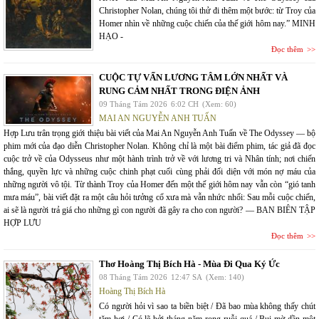
Christopher Nolan, chúng tôi thử đi thêm một bước: từ Troy của
Homer nhìn về những cuộc chiến của thế giới hôm nay.” MINH
HẠO -
Đọc thêm
CUỘC TỰ VẤN LƯƠNG TÂM LỚN NHẤT VÀ
RUNG CẢM NHẤT TRONG ĐIỆN ẢNH
09 Tháng Tám 2026
6:02 CH
(Xem: 60)
MAI AN NGUYỄN ANH TUẤN
Hợp Lưu trân trọng giới thiệu bài viết của Mai An Nguyễn Anh Tuấn về The Odyssey — bộ
phim mới của đạo diễn Christopher Nolan. Không chỉ là một bài điểm phim, tác giả đã đọc
cuộc trở về của Odysseus như một hành trình trở về với lương tri và Nhân tính; nơi chiến
thắng, quyền lực và những cuộc chinh phạt cuối cùng phải đối diện với món nợ máu của
những người vô tội. Từ thành Troy của Homer đến một thế giới hôm nay vẫn còn “gió tanh
mưa máu”, bài viết đặt ra một câu hỏi tưởng cổ xưa mà vẫn nhức nhối: Sau mỗi cuộc chiến,
ai sẽ là người trả giá cho những gì con người đã gây ra cho con người? — BAN BIÊN TẬP
HỢP LƯU
Đọc thêm
Thơ Hoàng Thị Bích Hà - Mùa Đi Qua Ký Ức
08 Tháng Tám 2026
12:47 SA
(Xem: 140)
Hoàng Thị Bích Hà
Có người hỏi vì sao ta biền biệt / Đã bao mùa không thấy chút