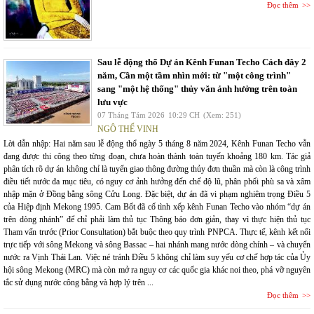
Đọc thêm
Sau lễ động thổ Dự án Kênh Funan Techo Cách đây 2
năm, Cần một tầm nhìn mới: từ "một công trình"
sang "một hệ thống" thủy văn ảnh hưởng trên toàn
lưu vực
07 Tháng Tám 2026
10:29 CH
(Xem: 251)
NGÔ THẾ VINH
Lời dẫn nhập: Hai năm sau lễ động thổ ngày 5 tháng 8 năm 2024, Kênh Funan Techo vẫn
đang được thi công theo từng đoạn, chưa hoàn thành toàn tuyến khoảng 180 km. Tác giả
phân tích rõ dự án không chỉ là tuyến giao thông đường thủy đơn thuần mà còn là công trình
điều tiết nước đa mục tiêu, có nguy cơ ảnh hưởng đến chế độ lũ, phân phối phù sa và xâm
nhập mặn ở Đồng bằng sông Cửu Long. Đặc biệt, dự án đã vi phạm nghiêm trọng Điều 5
của Hiệp định Mekong 1995. Cam Bốt đã cố tình xếp kênh Funan Techo vào nhóm “dự án
trên dòng nhánh” để chỉ phải làm thủ tục Thông báo đơn giản, thay vì thực hiện thủ tục
Tham vấn trước (Prior Consultation) bắt buộc theo quy trình PNPCA. Thực tế, kênh kết nối
trực tiếp với sông Mekong và sông Bassac – hai nhánh mang nước dòng chính – và chuyển
nước ra Vịnh Thái Lan. Việc né tránh Điều 5 không chỉ làm suy yếu cơ chế hợp tác của Ủy
hội sông Mekong (MRC) mà còn mở ra nguy cơ các quốc gia khác noi theo, phá vỡ nguyên
tắc sử dụng nước công bằng và hợp lý trên ...
Đọc thêm