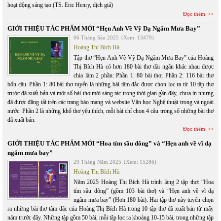
hoạt động sáng tạo.(TS. Eric Henry, dịch giả)
Đọc thêm
GIỚI THIỆU TÁC PHẨM MỚI “Hẹn Anh Về Vỹ Dạ Ngắm Mưa Bay”
06 Tháng Sáu 2025
(Xem: 13479)
Hoàng Thị Bích Hà
Tập thơ “Hẹn Anh Về Vỹ Dạ Ngắm Mưa Bay” của Hoàng
Thị Bích Hà có hơn 180 bài thơ dài ngắn khác nhau được
chia làm 2 phần: Phần 1: 80 bài thơ, Phần 2: 116 bài thơ
bốn câu. Phần 1: 80 bài thơ tuyển là những bài tâm đắc được chọn lọc ra từ 10 tập thơ
trước đã xuất bản và một số bài thơ mới sáng tác trong thời gian gần đây, chưa in nhưng
đã được đăng tải trên các trang báo mạng và website Văn học Nghệ thuật trong và ngoài
nước. Phần 2 là những khổ thơ yêu thích, mỗi bài chỉ chon 4 câu trong số những bài thơ
đã xuất bản.
Đọc thêm
GIỚI THIỆU TÁC PHẨM MỚI “Hoa tím sầu đông” và “Hẹn anh về vĩ dạ
ngắm mưa bay”
29 Tháng Năm 2025
(Xem: 15286)
Hoàng Thị Bích Hà
Năm 2025 Hoàng Thị Bích Hà trình làng 2 tập thơ: “Hoa
tím sầu đông” (gồm 103 bài thơ) và “Hẹn anh về vĩ dạ
ngắm mưa bay” (Hơn 180 bài). Hai tập thơ này tuyển chọn
ra những bài thơ tâm đắc của Hoàng Thị Bích Hà trong 10 tập thơ đã xuất bản từ mấy
năm trước đây. Những tập gồm 50 bài, mỗi tập lọc ra khoảng 10-15 bài, trong những tập