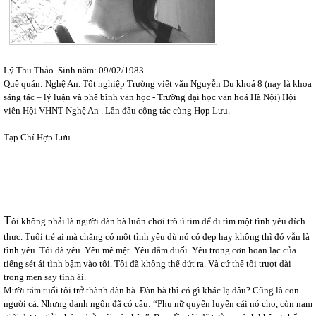
Lý Thu Thảo. Sinh năm: 09/02/1983
Quê quán: Nghệ An. Tốt nghiệp Trường viết văn Nguyễn Du khoá 8 (nay là khoa
sáng tác – lý luận và phê bình văn học - Trường đại học văn hoá Hà Nội) Hội
viên Hội VHNT Nghệ An . Lần đầu cộng tác cùng Hợp Lưu.
Tạp Chí Hợp Lưu
T
ôi không phải là người đàn bà luôn chơi trò ú tim để đi tìm một tình yêu đích
thực. Tuổi trẻ ai mà chẳng có một tình yêu dù nó có đẹp hay không thì đó vẫn là
tình yêu. Tôi đã yêu. Yêu mê mệt. Yêu đắm đuối. Yêu trong cơn hoan lạc của
tiếng sét ái tình bậm vào tôi. Tôi đã không thể dứt ra. Và cứ thế tôi trượt dài
trong men say tình ái.
Mười tám tuổi tôi trở thành đàn bà. Đàn bà thì có gì khác lạ đâu? Cũng là con
người cả. Nhưng danh ngôn đã có câu: “Phụ nữ quyến luyến cái nó cho, còn nam