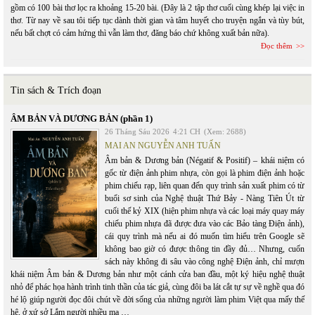
gồm có 100 bài thơ lọc ra khoảng 15-20 bài. (Đây là 2 tập thơ cuối cùng khép lại việc in
thơ. Từ nay về sau tôi tiếp tục dành thời gian và tâm huyết cho truyện ngắn và tùy bút,
nếu bất chợt có cảm hứng thì vẫn làm thơ, đăng báo chứ không xuất bản nữa).
Đọc thêm
Tin sách & Trích đoạn
ÂM BẢN VÀ DƯƠNG BẢN (phần 1)
26 Tháng Sáu 2026
4:21 CH
(Xem: 2688)
MAI AN NGUYỄN ANH TUẤN
Âm bản & Dương bản (Négatif & Positif) – khái niệm có
gốc từ điện ảnh phim nhựa, còn gọi là phim điện ảnh hoặc
phim chiếu rạp, liên quan đến quy trình sản xuất phim có từ
buổi sơ sinh của Nghệ thuật Thứ Bảy - Nàng Tiên Út từ
cuối thế kỷ XIX (hiện phim nhựa và các loại máy quay máy
chiếu phim nhựa đã được đưa vào các Bảo tàng Điện ảnh),
cái quy trình mà nếu ai đó muốn tìm hiểu trên Google sẽ
không bao giờ có được thông tin đầy đủ… Nhưng, cuốn
sách này không đi sâu vào công nghệ Điện ảnh, chỉ mượn
khái niệm Âm bản & Dương bản như một cánh cửa ban đầu, một ký hiệu nghệ thuật
nhỏ để phác họa hành trình tinh thần của tác giả, cùng đôi ba lát cắt tự sự về nghề qua đó
hé lộ giúp người đọc đôi chút về đời sống của những người làm phim Việt qua mấy thế
hệ, ở xứ sở Lắm người nhiều ma …