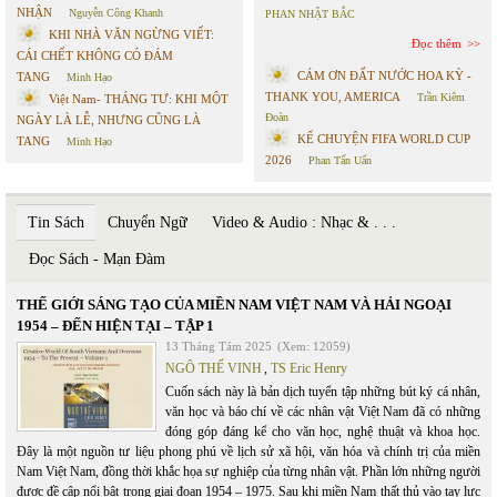
NHẬN
Nguyễn Công Khanh
PHAN NHẬT BẮC
KHI NHÀ VĂN NGỪNG VIẾT:
Đọc thêm
CÁI CHẾT KHÔNG CÓ ĐÁM
CÁM ƠN ĐẤT NƯỚC HOA KỲ -
TANG
Minh Hạo
THANK YOU, AMERICA
Trần Kiêm
Việt Nam- THÁNG TƯ: KHI MỘT
Đoàn
NGÀY LÀ LỄ, NHƯNG CŨNG LÀ
KỂ CHUYỆN FIFA WORLD CUP
TANG
Minh Hạo
2026
Phan Tấn Uẩn
Tin Sách
Chuyển Ngữ
Video & Audio : Nhạc & . . .
Đọc Sách - Mạn Đàm
THẾ GIỚI SÁNG TẠO CỦA MIỀN NAM VIỆT NAM VÀ HẢI NGOẠI
1954 – ĐẾN HIỆN TẠI – TẬP 1
13 Tháng Tám 2025
(Xem: 12059)
NGÔ THẾ VINH
,
TS Eric Henry
Cuốn sách này là bản dịch tuyển tập những bút ký cá nhân,
văn học và báo chí về các nhân vật Việt Nam đã có những
đóng góp đáng kể cho văn học, nghệ thuật và khoa học.
Đây là một nguồn tư liệu phong phú về lịch sử xã hội, văn hóa và chính trị của miền
Nam Việt Nam, đồng thời khắc họa sự nghiệp của từng nhân vật. Phần lớn những người
được đề cập nổi bật trong giai đoạn 1954 – 1975. Sau khi miền Nam thất thủ vào tay lực