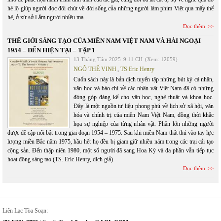
hé lộ giúp người đọc đôi chút về đời sống của những người làm phim Việt qua mấy thế
hệ, ở xứ sở Lắm người nhiều ma …
Đọc thêm
THẾ GIỚI SÁNG TẠO CỦA MIỀN NAM VIỆT NAM VÀ HẢI NGOẠI
1954 – ĐẾN HIỆN TẠI – TẬP 1
13 Tháng Tám 2025
9:11 CH
(Xem: 12059)
NGÔ THẾ VINH
,
TS Eric Henry
Cuốn sách này là bản dịch tuyển tập những bút ký cá nhân,
văn học và báo chí về các nhân vật Việt Nam đã có những
đóng góp đáng kể cho văn học, nghệ thuật và khoa học.
Đây là một nguồn tư liệu phong phú về lịch sử xã hội, văn
hóa và chính trị của miền Nam Việt Nam, đồng thời khắc
họa sự nghiệp của từng nhân vật. Phần lớn những người
được đề cập nổi bật trong giai đoạn 1954 – 1975. Sau khi miền Nam thất thủ vào tay lực
lượng miền Bắc năm 1975, hầu hết họ đều bị giam giữ nhiều năm trong các trại cải tạo
cộng sản. Đến thập niên 1980, một số người đã sang Hoa Kỳ và đa phần vẫn tiếp tục
hoạt động sáng tạo.(TS. Eric Henry, dịch giả)
Đọc thêm
Liên Lạc Tòa Soạn: