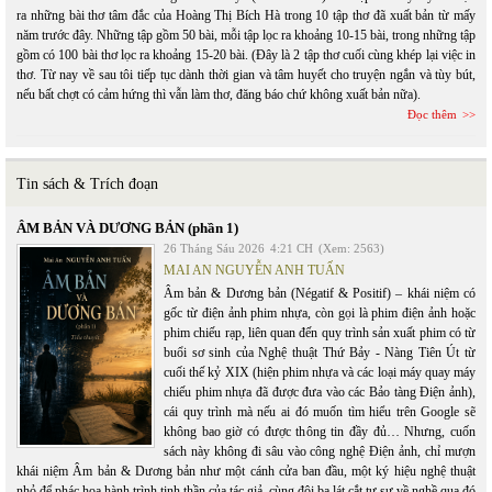
ra những bài thơ tâm đắc của Hoàng Thị Bích Hà trong 10 tập thơ đã xuất bản từ mấy
năm trước đây. Những tập gồm 50 bài, mỗi tập lọc ra khoảng 10-15 bài, trong những tập
gồm có 100 bài thơ lọc ra khoảng 15-20 bài. (Đây là 2 tập thơ cuối cùng khép lại việc in
thơ. Từ nay về sau tôi tiếp tục dành thời gian và tâm huyết cho truyện ngắn và tùy bút,
nếu bất chợt có cảm hứng thì vẫn làm thơ, đăng báo chứ không xuất bản nữa).
Đọc thêm
Tin sách & Trích đoạn
ÂM BẢN VÀ DƯƠNG BẢN (phần 1)
26 Tháng Sáu 2026
4:21 CH
(Xem: 2563)
MAI AN NGUYỄN ANH TUẤN
Âm bản & Dương bản (Négatif & Positif) – khái niệm có
gốc từ điện ảnh phim nhựa, còn gọi là phim điện ảnh hoặc
phim chiếu rạp, liên quan đến quy trình sản xuất phim có từ
buổi sơ sinh của Nghệ thuật Thứ Bảy - Nàng Tiên Út từ
cuối thế kỷ XIX (hiện phim nhựa và các loại máy quay máy
chiếu phim nhựa đã được đưa vào các Bảo tàng Điện ảnh),
cái quy trình mà nếu ai đó muốn tìm hiểu trên Google sẽ
không bao giờ có được thông tin đầy đủ… Nhưng, cuốn
sách này không đi sâu vào công nghệ Điện ảnh, chỉ mượn
khái niệm Âm bản & Dương bản như một cánh cửa ban đầu, một ký hiệu nghệ thuật
nhỏ để phác họa hành trình tinh thần của tác giả, cùng đôi ba lát cắt tự sự về nghề qua đó