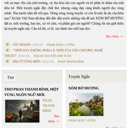
với sự mục rữa của môi trường, sự tha hóa của con người và số phận bi thảm của một
đứa trẻ. Một truyện ngắn đầy chất thơ, nhưng càng đẹp càng khiến người đọc rùng
mình. Hai mươi năm đã trôi qua. Dòng sông trong truyện có còn là một ẩn dụ của hôm
nay? Xã hội Việt Nam đã thay đổi đến đâu trước những vấn đề mà XÓM BỜ MƯƠNG
đặt ra: môi trường, bạo lực, sự vô cảm, và phẩm giá con người? Chúng tôi xin giới thiệu
lại truyện ngắn này. Câu trả lời, có lẽ, xin dành cho mỗi bạn đọc.
Đọc thêm
CÁT HOANG
3:34 CH
PHẠM NGỌC LƯƠNG
“THỜI NÀY KHÔNG PHẢI LÀ THỜI CỦA VĂN CHƯƠNG NGHỆ
THUẬT”
10:50 CH
MAI AN NGUYỄN ANH TUẤN
BÃO Ở VÙNG BIÊN
10:23 CH
PHAN THANH BÌNH
Truyện Ngắn
Thơ
XÓM BỜ MƯƠNG
THƠ PHAN THANH BÌNH, MỘT
VÙNG NGÔN NGỮ MỚI.
PHAN
THANH
BÌNH
Đọc
PHẠM NGỌC LƯƠNG
thêm
Đọc thêm