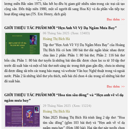
lượng miền Bắc năm 1975, hầu hết họ đều bị giam giữ nhiều năm trong các trại cải tạo
cộng sản. Đến thập niên 1980, một số người đã sang Hoa Kỳ và đa phần vẫn tiếp tục
hoạt động sáng tạo.(TS. Eric Henry, dịch giả)
Đọc thêm
GIỚI THIỆU TÁC PHẨM MỚI “Hẹn Anh Về Vỹ Dạ Ngắm Mưa Bay”
06 Tháng Sáu 2025
(Xem: 13403)
Hoàng Thị Bích Hà
Tập thơ “Hẹn Anh Về Vỹ Dạ Ngắm Mưa Bay” của Hoàng
Thị Bích Hà có hơn 180 bài thơ dài ngắn khác nhau được
chia làm 2 phần: Phần 1: 80 bài thơ, Phần 2: 116 bài thơ
bốn câu. Phần 1: 80 bài thơ tuyển là những bài tâm đắc được chọn lọc ra từ 10 tập thơ
trước đã xuất bản và một số bài thơ mới sáng tác trong thời gian gần đây, chưa in nhưng
đã được đăng tải trên các trang báo mạng và website Văn học Nghệ thuật trong và ngoài
nước. Phần 2 là những khổ thơ yêu thích, mỗi bài chỉ chon 4 câu trong số những bài thơ
đã xuất bản.
Đọc thêm
GIỚI THIỆU TÁC PHẨM MỚI “Hoa tím sầu đông” và “Hẹn anh về vĩ dạ
ngắm mưa bay”
29 Tháng Năm 2025
(Xem: 15224)
Hoàng Thị Bích Hà
Năm 2025 Hoàng Thị Bích Hà trình làng 2 tập thơ: “Hoa
tím sầu đông” (gồm 103 bài thơ) và “Hẹn anh về vĩ dạ
ngắm mưa bay” (Hơn 180 bài). Hai tập thơ này tuyển chọn