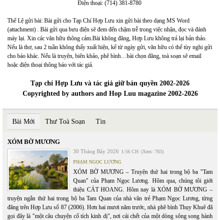
Điện thoại: (714) 381-8780
Thể Lệ gửi bài: Bài gửi cho Tạp Chí Hợp Lưu xin gửi bài theo dạng MS Word
(attachment) . Bài gửi qua bưu điện sẽ đem đến chậm trễ trong việc nhận, đọc và đánh
máy lại. Xin các văn hữu thông cảm.Bài không đăng, Hợp Lưu không trả lại bản thảo.
Nếu là thơ, sau 2 tuần không thấy xuất hiện, kể từ ngày gửi, văn hữu có thể tùy nghi gửi
cho báo khác. Nếu là truyện, biên khảo, phê bình…bài chọn đăng, toà soạn sẽ email
hoặc điện thoại thông báo với tác giả.
Tạp chí Hợp Lưu và tác giả giữ bản quyền 2002-2026
Copyrighted by authors and Hop Luu magazine 2002-2026
Bài Mới
Thư Toà Soạn
Tin
XÓM BỜ MƯƠNG
30 Tháng Bảy 2026
1:56 CH
(Xem: 783)
PHẠM NGỌC LƯƠNG
XÓM BỜ MƯƠNG – Truyện thứ hai trong bộ ba "Tam
Quan" của Phạm Ngọc Lương. Hôm qua, chúng tôi giới
thiệu CÁT HOANG. Hôm nay là XÓM BỜ MƯƠNG –
truyện ngắn thứ hai trong bộ ba Tam Quan của nhà văn trẻ Phạm Ngọc Lương, từng
đăng trên Hợp Lưu số 87 (2006). Hơn hai mươi năm trước, nhà phê bình Thụy Khuê đã
gọi đây là "một câu chuyện cổ tích kinh dị", nơi cái chết của một dòng sông song hành