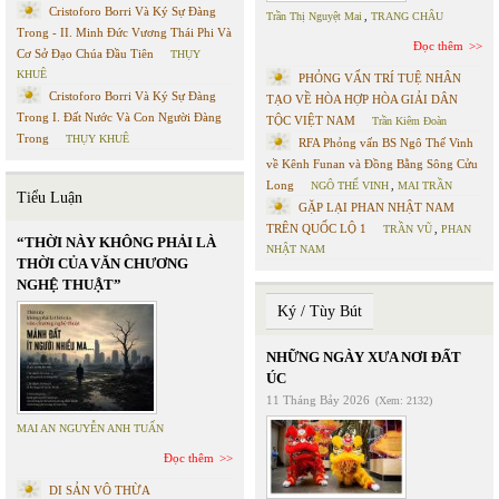
Cristoforo Borri Và Ký Sự Đàng
Trần Thị Nguyệt Mai
,
TRANG CHÂU
Trong - II. Minh Đức Vương Thái Phi Và
Đọc thêm
Cơ Sở Đạo Chúa Đầu Tiên
THỤY
KHUÊ
PHỎNG VẤN TRÍ TUỆ NHÂN
Cristoforo Borri Và Ký Sự Đàng
TẠO VỀ HÒA HỢP HÒA GIẢI DÂN
Trong I. Đất Nước Và Con Người Đàng
TỘC VIỆT NAM
Trần Kiêm Đoàn
Trong
THỤY KHUÊ
RFA Phỏng vấn BS Ngô Thế Vinh
về Kênh Funan và Đồng Bằng Sông Cửu
Long
NGÔ THẾ VINH
,
MAI TRẦN
Tiểu Luận
GẶP LẠI PHAN NHẬT NAM
TRÊN QUỐC LỘ 1
TRẦN VŨ
,
PHAN
“THỜI NÀY KHÔNG PHẢI LÀ
NHẬT NAM
THỜI CỦA VĂN CHƯƠNG
NGHỆ THUẬT”
Ký / Tùy Bút
NHỮNG NGÀY XƯA NƠI ĐẤT
ÚC
11 Tháng Bảy 2026
(Xem: 2132)
MAI AN NGUYỄN ANH TUẤN
Đọc thêm
DI SẢN VÔ THỪA