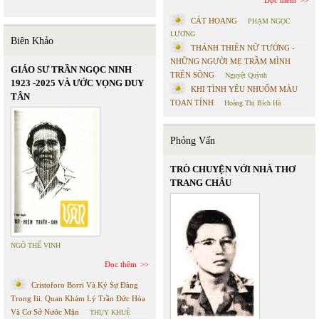
CÁT HOANG
PHẠM NGỌC
LƯƠNG
Biên Khảo
THÁNH THIÊN NỮ TƯỚNG -
NHỮNG NGƯỜI MẸ TRẦM MÌNH
GIÁO SƯ TRẦN NGỌC NINH
TRÊN SÔNG
Nguyệt Quỳnh
1923 -2025 VÀ ƯỚC VỌNG DUY
KHI TÌNH YÊU NHUỐM MÀU
TÂN
TOAN TÍNH
Hoàng Thị Bích Hà
Phỏng Vấn
TRÒ CHUYỆN VỚI NHÀ THƠ
TRANG CHÂU
NGÔ THẾ VINH
Đọc thêm
Cristoforo Borri Và Ký Sự Đàng
Trong Iii. Quan Khám Lý Trần Đức Hòa
Và Cơ Sở Nước Mặn
THỤY KHUÊ