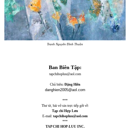
Tranh Nguyễn Đình Thuần
Ban Biên Tập:
tapchihopluu@aol.com
Chủ biên
: Đặng Hiền
danghien2005@aol.com
***
Thư từ, bài vở xin trực tiếp gởi về:
Tạp chí Hợp Lưu
E-mail:
tapchihopluu@aol.com
***
TAP CHI HOP-LUU INC.