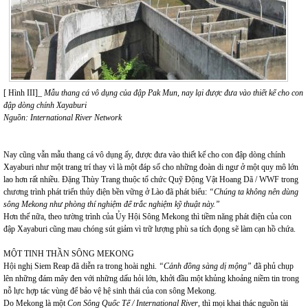
[ Hình III]_
Mẫu thang cá vô dụng của đập Pak Mun, nay lại được đưa vào thiết kế cho con
đập dòng chính Xayaburi
Nguồn: International River Network
Nay cũng vẫn mẫu thang cá vô dụng ấy, được đưa vào thiết kế cho con đập dòng chính
Xayaburi như một trang trí thay vì là một đáp số cho những đoàn di ngư ở một quy mô lớn
lao hơn rất nhiều. Đặng Thùy Trang thuộc tổ chức Quỹ Động Vật Hoang Dã / WWF trong
chương trình phát triển thủy điện bền vững ở Lào đã phát biểu:
“Chúng ta không nên dùng
sông Mekong như phòng thí nghiệm để trắc nghiệm kỹ thuật này.”
Hơn thế nữa, theo tường trình của Ủy Hội Sông Mekong thì tiềm năng phát điện của con
đập Xayaburi cũng mau chóng sút giảm vì trữ lượng phù sa tích đọng sẽ làm cạn hồ chứa.
MỘT TINH THẦN SÔNG MEKONG
Hội nghị Siem Reap đã diễn ra trong hoài nghi.
“Cảnh đồng sàng dị mộng”
đã phủ chụp
lên những đám mây đen với những dấu hỏi lớn, khởi đầu một khủng khoảng niềm tin trong
nỗ lực hợp tác vùng để bảo vệ hệ sinh thái của con sông Mekong.
Do Mekong là một
Con Sông Quốc Tế / International River
, thì mọi khai thác nguồn tài