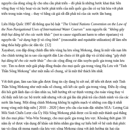
nguyên của dòng sông ấy cho nhu cầu phát triển – đó phải là những bước khai thác bền
vững thay vì hủy hoại và các bước phát triển của mỗi quốc gia cần có sự hài hòa với phát
triển trong toàn vùng – thay vì bằng cái giá rất đắt phải trả của các nước lân bang.
Liên Hiệp Quốc 1997 đã thông qua bộ luật
“The United Nations Convention on the Law of
the Non-Navigational Uses of International Water Courses”
xem nguyên tắc
“không gây
thiệt hại đáng kể cho các nước khác”
(not to cause significant harm to other riparians) và
nguyên tắc
“sử dụng hợp lý và công bình”
(reasonable and equitable utilization) để làm nền
tảng thỏa hiệp giữa các dân tộc. [12]
Xayaburi, con đập dòng chính đầu tiên vùng hạ lưu sông Mekong, đang là một vấn nạn lớn
cho chính tương lai ra sao của người dân Lào chưa có lời giải đáp và cả khả năng “
gây thiệt
hại đáng kể cho các nước khác”
cho các cộng đồng cư dân xuyên quốc gia trong toàn lưu
vực. Tìm ra được một giải pháp đồng thuận cho mọi quốc gia trong vùng Hạ Lưu với “Tinh
Thần Sông Mekong” như một mẫu số chung, sẽ là một thử thách lớn nhất.
Với thời gian, làm sao hàn gắn được lòng tin cậy đang bị sứt mẻ, để tiến tới được một Tinh
Thần Sông Mekong như một mẫu số chung, nối kết các quốc gia trong vùng. Điều ấy cũng
đòi hỏi giới lãnh đạo có tầm nhìn xa, biết hướng tới sự thịnh vượng cho toàn vùng thay vì
chỉ thấy mối lợi cục bộ trước mắt nhưng với cái giá lâu dài phải trả của chính mình và của các
nước lân bang. Một dòng chính Mekong không bị nghẽn mạch vì những con đập ít nhất
trong vòng một thập niên [ 2010 – 2020 ] theo yêu cầu của toán đặc nhiệm SEA / Lượng Giá
Môi Sinh Chiến Lược của Ủy Hội Sông Mekong phải được coi là một một thành quả thắng
lợi cho mọi phía / Win-Win Strategy, cho mọi quốc gia trong lưu vực. Khoảng thời gian 10
năm ấy sẽ được vận dụng để khảo sát thêm nhằm gia tăng sự hiểu biết về hệ sinh thái phức
tạp và cũng rất mong manh của lưu vực sông Mekong cùng với ảnh hưởng tác hại của