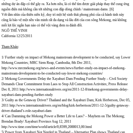
những dự án đập có thể gây ra. Xa hơn nữa, là có thể tìm được giải pháp thay thế cung ứng
nguồn điện mà không cần tới những con đập dòng chính / mainstream dams. [6]
Với tầm nhìn của thiên niên kỷ, duy trì một hệ sinh thái phong phú của cả hành tinh này
cũng là bảo vệ một nền văn minh rất đa dạng và lâu đời của con sông Mekong, mà không
mối lợi lộc ngắn hạn nào có thể vội vàng đem ra đánh đổi.
NGÔ THẾ VINH
California 12/25/2011
Tham Khảo
:
1/ Further study on impact of Mekong mainstream development to be conducted, say Lower
Mekong Countries;
MRC Siem Reap, Cambodia, 8th Dec 2011,
http://www.mrcmekong.org/news-and-events/news/further-study-on-impact-of-mekong-
mainstream-development-to-be-conducted-say-lower-mekong-countries/
2/ Mekong Governments Delay the Xayaburi Dam Pending Further Study – Civil Society
Demands Clear Commitment from Laos to Stop All Construction Activities; Press Release
Dec 8, 2011
http://www.internationalrivers.org/en/2011-12-8/mekong-governments-delay-
xayaburi-dam-pending-further-study
3/ Guilty as the Getaway Driver? Thailand and the Xayaburi Dam; Kirk Herberson, Dec 05,
2011
http://www.internationalrivers.org/en/blog/kirk-herbertson/2011-12-5/guilty-getaway-
driver-thailand’s-role-xayaburi-dam
4/ Can Damming the Mekong Power a Better Life to Laos? – Mayhem on The Mekong;
Brendan Brady/ Xayaburi Province Aug 12, 2011
http://www.time.com/time/world/article/0,8599,2088013,00.html
5/ Power from Xayaburi Not Needed in Thailand – Alternative Plan shows Thailand can