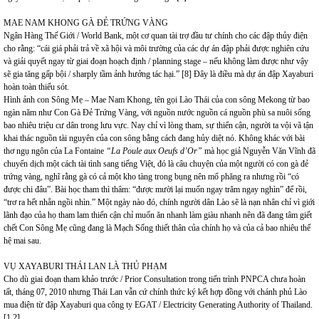
MAE NAM KHONG GÀ ĐẺ TRỨNG VÀNG
Ngân Hàng Thế Giới / World Bank, một cơ quan tài trợ đầu tư chính cho các đập thủy điện
cho rằng: “cái giá phải trả về xã hội và môi trường của các dự án đập phải được nghiên cứu
và giải quyết ngay từ giai đoạn hoạch định / planning stage – nếu không làm được như vậy
sẽ gia tăng gấp bội / sharply tầm ảnh hưởng tác hại.” [8] Đây là điều mà dự án đập Xayaburi
hoàn toàn thiếu sót.
Hình ảnh con Sông Mẹ – Mae Nam Khong, tên gọi Lào Thái của con sông Mekong từ bao
ngàn năm như Con Gà Đẻ Trứng Vàng, với nguồn nước nguồn cá nguồn phù sa nuôi sống
bao nhiêu triệu cư dân trong lưu vực. Nay chỉ vì lòng tham, sự thiển cận, người ta vội vã tận
khai thác nguồn tài nguyên của con sông bằng cách đang hủy diệt nó. Không khác với bài
thơ ngụ ngôn của La Fontaine
“La Poule aux Oeufs d’Or”
mà học giả Nguyễn Văn Vĩnh đã
chuyển dịch một cách tài tình sang tiếng Việt, đó là câu chuyện của một người có con gà đẻ
trứng vàng, nghĩ rằng gà có cả một kho tàng trong bụng nên mổ phăng ra nhưng rồi “có
được chi đâu”. Bài học tham thì thâm: “được mười lại muốn ngay trăm ngay nghìn” để rồi,
“trơ ra hết nhẵn ngồi nhìn.” Một ngày nào đó, chính người dân Lào sẽ là nạn nhân chỉ vì giới
lãnh đạo của họ tham lam thiển cận chỉ muốn ăn nhanh làm giàu nhanh nên đã đang tâm giết
chết Con Sông Mẹ cũng đang là Mạch Sống thiết thân của chính họ và của cả bao nhiêu thế
hệ mai sau.
VỤ XAYABURI THÁI LAN LÀ THỦ PHẠM
Cho dù giai đoạn tham khảo trước / Prior Consultation trong tiến trình PNPCA chưa hoàn
tất, tháng 07, 2010 nhưng Thái Lan vẫn cứ chính thức ký kết hợp đồng với chánh phủ Lào
mua điện từ đập Xayaburi qua công ty EGAT / Electricity Generating Authority of Thailand.
[1,2]