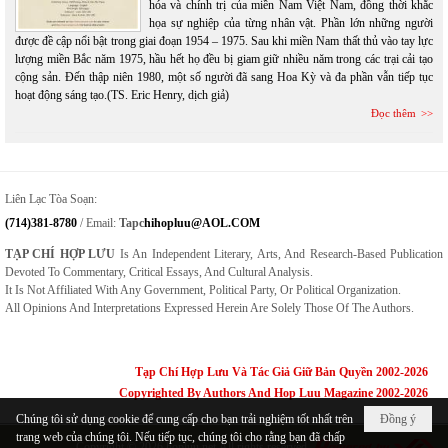
hóa và chính trị của miền Nam Việt Nam, đồng thời khắc
họa sự nghiệp của từng nhân vật. Phần lớn những người
được đề cập nổi bật trong giai đoạn 1954 – 1975. Sau khi miền Nam thất thủ vào tay lực
lượng miền Bắc năm 1975, hầu hết họ đều bị giam giữ nhiều năm trong các trại cải tạo
cộng sản. Đến thập niên 1980, một số người đã sang Hoa Kỳ và đa phần vẫn tiếp tục
hoạt động sáng tạo.(TS. Eric Henry, dịch giả)
Đọc thêm
Liên Lạc Tòa Soạn:
(714)381-8780
/ Email:
Tapc
Hihopluu@AOL.COM
TẠP CHÍ HỢP LƯU
Is An Independent Literary, Arts, And Research-Based Publication
Devoted To Commentary, Critical Essays, And Cultural Analysis.
It Is Not Affiliated With Any Government, Political Party, Or Political Organization.
All Opinions And Interpretations Expressed Herein Are Solely Those Of The Authors.
Tạp Chí Hợp Lưu Và Tác Giả Giữ Bản Quyền 2002-2026
Copyrighted By Authors And Hop Luu Magazine 2002-2026
Chúng tôi sử dụng cookie để cung cấp cho bạn trải nghiệm tốt nhất trên
Đồng ý
trang web của chúng tôi. Nếu tiếp tục, chúng tôi cho rằng bạn đã chấp
Copyright © 2026
hopluu.net
All rights reserved