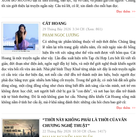
XÓM BỜ MƯƠNG đặt ra: môi trường, bạo lực, sự vô cảm, và phẩm giá con người? Chúng
tôi xin giới thiệu lại truyện ngắn này. Câu trả lời, có lẽ, xin dành cho mỗi bạn đọc.
Đọc thêm
CÁT HOANG
29 Tháng Bảy 2026
3:34 CH
(Xem: 861)
PHẠM NGỌC LƯƠNG
Có những tác phẩm không thuộc về một thời điểm. Chúng lặng
lẽ nằm lại trên trang giấy nhiều năm, rồi một ngày nào đó bỗng
hiện lên với sức nặng như thể vừa mới được viết hôm qua. Cát
Hoang là một truyện ngắn như vậy. Lần đầu xuất hiện trên Tạp chí Hợp Lưu bởi lối viết tối
giản, đứt đoạn như điện ảnh, ngôn ngữ đầy ký hiệu, và một thế giới nghệ thuật khiến người
đọc vừa bối rối vừa ám ảnh. Nhà phê bình Thụy Khuê từng nhận xét đây là một truyện ngắn
có cấu trúc của thơ hiện đại, nơi mỗi câu chữ đều trở thành một ám hiệu, buộc người đọc
phải đọc bằng trực giác nhiều hơn bằng cốt truyện. Trong thế giới ấy, có một bãi đất nổi giữa
dòng sông, một cộng đồng sống như chưa từng biết đến ánh sáng của văn minh, nơi trẻ em
không được học chữ, nơi người biết chữ bị gọi là "con điên", và nơi bạo lực dần trở thành
trật tự bình thường. Đó là một không gian hư cấu. Nhưng điều khiến Cát Hoang sống mãi
không nằm ở tính hư cấu ấy, mà ở khả năng đánh thức những câu hỏi chưa bao giờ cũ:
Đọc thêm
“THỜI NÀY KHÔNG PHẢI LÀ THỜI CỦA VĂN
CHƯƠNG NGHỆ THUẬT”
22 Tháng Bảy 2026
10:50 CH
(Xem: 1417)