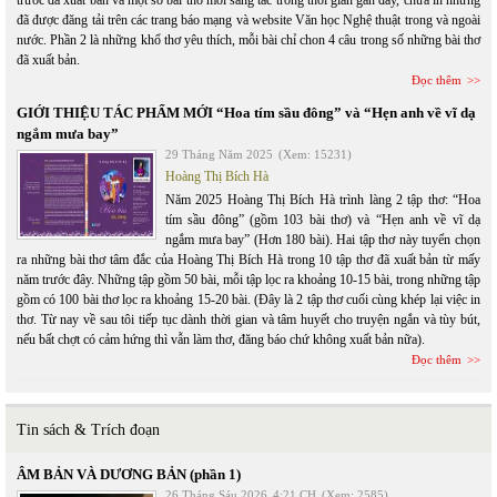
trước đã xuất bản và một số bài thơ mới sáng tác trong thời gian gần đây, chưa in nhưng
đã được đăng tải trên các trang báo mạng và website Văn học Nghệ thuật trong và ngoài
nước. Phần 2 là những khổ thơ yêu thích, mỗi bài chỉ chon 4 câu trong số những bài thơ
đã xuất bản.
Đọc thêm
GIỚI THIỆU TÁC PHẨM MỚI “Hoa tím sầu đông” và “Hẹn anh về vĩ dạ
ngắm mưa bay”
29 Tháng Năm 2025
(Xem: 15231)
Hoàng Thị Bích Hà
Năm 2025 Hoàng Thị Bích Hà trình làng 2 tập thơ: “Hoa
tím sầu đông” (gồm 103 bài thơ) và “Hẹn anh về vĩ dạ
ngắm mưa bay” (Hơn 180 bài). Hai tập thơ này tuyển chọn
ra những bài thơ tâm đắc của Hoàng Thị Bích Hà trong 10 tập thơ đã xuất bản từ mấy
năm trước đây. Những tập gồm 50 bài, mỗi tập lọc ra khoảng 10-15 bài, trong những tập
gồm có 100 bài thơ lọc ra khoảng 15-20 bài. (Đây là 2 tập thơ cuối cùng khép lại việc in
thơ. Từ nay về sau tôi tiếp tục dành thời gian và tâm huyết cho truyện ngắn và tùy bút,
nếu bất chợt có cảm hứng thì vẫn làm thơ, đăng báo chứ không xuất bản nữa).
Đọc thêm
Tin sách & Trích đoạn
ÂM BẢN VÀ DƯƠNG BẢN (phần 1)
26 Tháng Sáu 2026
4:21 CH
(Xem: 2585)