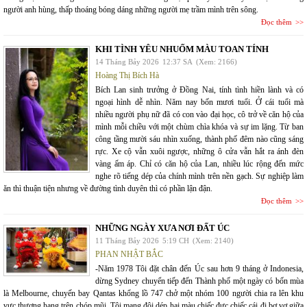
người anh hùng, thấp thoáng bóng dáng những người mẹ trầm mình trên sông.
Đọc thêm
KHI TÌNH YÊU NHUỐM MÀU TOAN TÍNH
14 Tháng Bảy 2026
12:37 SA
(Xem: 2166)
Hoàng Thị Bích Hà
Bích Lan sinh trưởng ở Đồng Nai, tính tình hiền lành và có
ngoại hình dễ nhìn. Năm nay bốn mươi tuổi. Ở cái tuổi mà
nhiều người phụ nữ đã có con vào đại học, cô trở về căn hộ của
mình mỗi chiều với một chùm chìa khóa và sự im lặng. Từ ban
công tầng mười sáu nhìn xuống, thành phố đêm nào cũng sáng
rực. Xe cộ vẫn xuôi ngược, những ô cửa vẫn hắt ra ánh đèn
vàng ấm áp. Chỉ có căn hộ của Lan, nhiều lúc rộng đến mức
nghe rõ tiếng dép của chính mình trên nền gạch. Sự nghiệp làm
ăn thì thuận tiện nhưng về đường tình duyên thì có phần lận đận.
Đọc thêm
NHỮNG NGÀY XƯA NƠI ĐẤT ÚC
11 Tháng Bảy 2026
5:19 CH
(Xem: 2140)
PHAN NHẬT BẮC
-Năm 1978 Tôi đặt chân đến Úc sau hơn 9 tháng ở Indonesia,
dừng Sydney chuyển tiếp đến Thành phố một ngày có bốn mùa
là Melbourne, chuyến bay Qantas khổng lồ 747 chở một nhóm 100 người chia ra lên khu
vực thượng hạng trên chóp mũi. Tôi mang đôi dép hai màu chiếc đực chiếc cái đi bơ vơ giữa