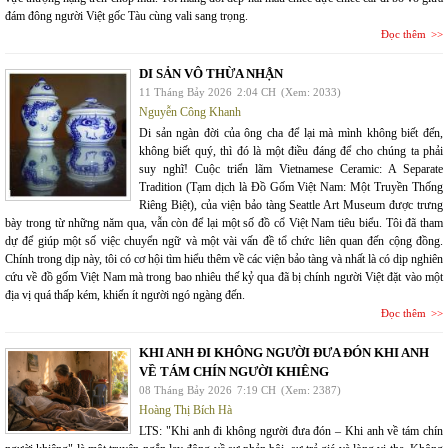
đám đông người Việt gốc Tàu cùng vali sang trọng.
Đọc thêm
DI SẢN VÔ THỪA NHẬN
11 Tháng Bảy 2026
2:04 CH
(Xem: 2033)
Nguyễn Công Khanh
Di sản ngàn đời của ông cha để lại mà mình không biết đến,
không biết quý, thì đó là một điều đáng để cho chúng ta phải
suy nghĩ! Cuộc triển lãm Vietnamese Ceramic: A Separate
Tradition (Tạm dịch là Đồ Gốm Việt Nam: Một Truyền Thống
Riêng Biệt), của viện bảo tàng Seattle Art Museum được trưng
bày trong từ những năm qua, vẫn còn để lại một số đồ cổ Việt Nam tiêu biểu. Tôi đã tham
dự để giúp một số việc chuyển ngữ và một vài vấn đề tổ chức liên quan đến cộng đồng.
Chính trong dịp này, tôi có cơ hội tìm hiểu thêm về các viện bảo tàng và nhất là có dịp nghiên
cứu về đồ gốm Việt Nam mà trong bao nhiêu thế kỷ qua đã bị chính người Việt đặt vào một
địa vị quá thấp kém, khiến ít người ngó ngàng đến.
Đọc thêm
KHI ANH ĐI KHÔNG NGƯỜI ĐƯA ĐÓN KHI ANH
VỀ TÁM CHÍN NGƯỜI KHIÊNG
08 Tháng Bảy 2026
7:19 CH
(Xem: 2387)
Hoàng Thị Bích Hà
LTS: "Khi anh đi không người đưa đón – Khi anh về tám chín