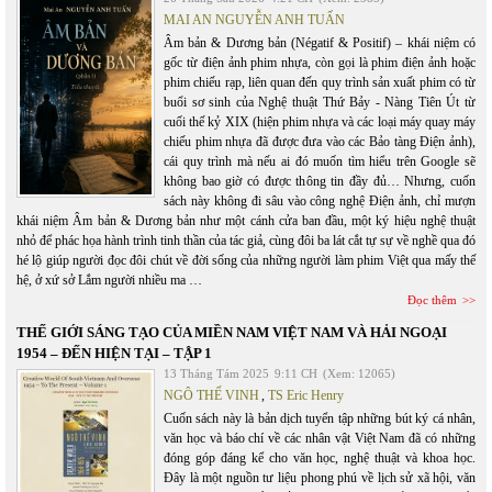
MAI AN NGUYỄN ANH TUẤN
Âm bản & Dương bản (Négatif & Positif) – khái niệm có
gốc từ điện ảnh phim nhựa, còn gọi là phim điện ảnh hoặc
phim chiếu rạp, liên quan đến quy trình sản xuất phim có từ
buổi sơ sinh của Nghệ thuật Thứ Bảy - Nàng Tiên Út từ
cuối thế kỷ XIX (hiện phim nhựa và các loại máy quay máy
chiếu phim nhựa đã được đưa vào các Bảo tàng Điện ảnh),
cái quy trình mà nếu ai đó muốn tìm hiểu trên Google sẽ
không bao giờ có được thông tin đầy đủ… Nhưng, cuốn
sách này không đi sâu vào công nghệ Điện ảnh, chỉ mượn
khái niệm Âm bản & Dương bản như một cánh cửa ban đầu, một ký hiệu nghệ thuật
nhỏ để phác họa hành trình tinh thần của tác giả, cùng đôi ba lát cắt tự sự về nghề qua đó
hé lộ giúp người đọc đôi chút về đời sống của những người làm phim Việt qua mấy thế
hệ, ở xứ sở Lắm người nhiều ma …
Đọc thêm
THẾ GIỚI SÁNG TẠO CỦA MIỀN NAM VIỆT NAM VÀ HẢI NGOẠI
1954 – ĐẾN HIỆN TẠI – TẬP 1
13 Tháng Tám 2025
9:11 CH
(Xem: 12065)
NGÔ THẾ VINH
,
TS Eric Henry
Cuốn sách này là bản dịch tuyển tập những bút ký cá nhân,
văn học và báo chí về các nhân vật Việt Nam đã có những
đóng góp đáng kể cho văn học, nghệ thuật và khoa học.
Đây là một nguồn tư liệu phong phú về lịch sử xã hội, văn