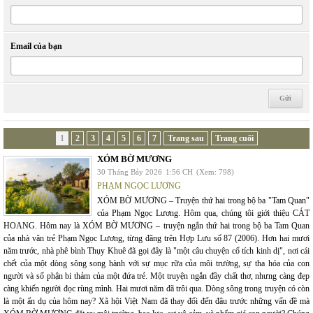
Email của bạn
1
2
3
4
5
6
7
Trang sau
Trang cuối
XÓM BỜ MƯƠNG
30 Tháng Bảy 2026
1:56 CH
(Xem: 798)
PHẠM NGỌC LƯƠNG
XÓM BỜ MƯƠNG – Truyện thứ hai trong bộ ba "Tam Quan"
của Phạm Ngọc Lương. Hôm qua, chúng tôi giới thiệu CÁT
HOANG. Hôm nay là XÓM BỜ MƯƠNG – truyện ngắn thứ hai trong bộ ba Tam Quan
của nhà văn trẻ Phạm Ngọc Lương, từng đăng trên Hợp Lưu số 87 (2006). Hơn hai mươi
năm trước, nhà phê bình Thụy Khuê đã gọi đây là "một câu chuyện cổ tích kinh dị", nơi cái
chết của một dòng sông song hành với sự mục rữa của môi trường, sự tha hóa của con
người và số phận bi thảm của một đứa trẻ. Một truyện ngắn đầy chất thơ, nhưng càng đẹp
càng khiến người đọc rùng mình. Hai mươi năm đã trôi qua. Dòng sông trong truyện có còn
là một ẩn dụ của hôm nay? Xã hội Việt Nam đã thay đổi đến đâu trước những vấn đề mà