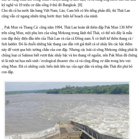
kỹ nghệ và 10 triệu cư dân sống ở thủ đô Bangkok. [8]
Cho dù cả ba nước lân bang Việt Nam, Lào, Cam bốt có lên tiếng phản đối, thì Thái Lan
cũng vẫn cứ ngang nhiên từng bước thực hiện kế hoạch của mình.
_ Pak Mun và Thang Cá: cũng năm 1994, Thái Lan hoàn tất thêm đập Pak Mun 136 MW
trên sông Mun, một phụ lưu của sông Mekong trong lãnh thổ Thái, có thể nói đây là mẫu
con đập thủy điện đầu tiên của Thái Lan và của cả Đông nam Á có thiết kế thêm thang cá /
fish ladder. Đó là chuỗi những bậc thang cao dần với giả thiết cá sẽ nhảy lên các bậc thềm
này để vượt qua bức tường chắn của con đập. Nhưng các loài cá sông Mekong chẳng phải là
chủng loại cá Salmon biết vượt thác nhảy bậc và leo thang về nguồn, nên Pak Mun đã chứng
tỏ là một tai họa môi sinh / ecological disaster cho cá và cộng đồng cư dân trong lưu vực
sông Mun. Đã có những cuộc biểu tình liên tục của ngư dân và nông dân Thái đòi phá bỏ
con đập.