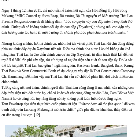
Ngày 1 tháng 12 năm 2011, chỉ một tuần lễ trước hội nghị của Hội Đồng Ủy Hội Sông
Mekong / MRC Council tại Siem Reap, Bộ trưởng Bộ Tài nguyên và Môi trường Thái Lan
Preecha Rengsomboonsuk đã khẳng định:
“Lào có quyền xây con đập nằm trong lãnh thổ
mình. Chúng tôi sẽ không chống đối dự án con đập [Xayaburi]; nhưng nếu con đập gây
ảnh hưởng nào tác hại trên môi trường thì chánh phủ Lào phải chịu mọi trách nhiệm.”
Nhưng không ai khác hơn là chính các nhóm lợi ích và tài phiệt Thái Lan đã chủ động đứng
phía sau thúc đẩy dự án Xayaburi tiến tới. Điều mà chính nhà nước Lào thì không đủ khả
năng làm. Thái Lan là đạo diễn chính của dự án đập Xayaburi: từ đảm trách thiết kế, đến tài
trợ 3.5 tỉ MK tổn phí xây đập, rồi xử dụng cả nguồn điện sản xuất từ con đập ấy. Đó là các
thế lực tài phiệt Thái Lan bao gồm 4 ngân hàng lớn: Kasikorn Bank, Bangkok Bank, Krung
Thai Bank và Siam Commercial Bank và đại công ty xây đập là Thai Construction Company
Ch. Karnchang. Đến như vậy mà Thái Lan thì vẫn cứ chối bỏ phần liên đới trách nhiệm của
chính mình.
Tưởng cũng nên nói thêm, chính người dân Thái Lan cũng đang là nạn nhân của những con
đập thủy điện trên đất nước họ, chỉ có khác với các cộng đồng cư dân Lào, Cam Bốt và Việt
Nam là họ có tiếng nói, tuy rằng tiếng nói ấy không phải luôn luôn được lắng nghe.
Tom Fawthrop đạo diễn thực hiện cuốn phim tài liệu
“Where have all the fish gone”
đã xem
tranh chấp trên Lancang-Mekong là một trận chiến” giữa phe đầu tư khai thác thủy điện và
cư dân trong lưu vực. [12]