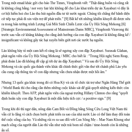
Trong một email khác gửi cho báo The Times, Viraphonh viết: “Thật đáng buồn và cũng rất
là không công bằng / not very fair khi không để cho Lào khai triển dự án Xayaburi vì đây là
cơ hội hiếm hoi cho Lào thu hút nguồn đầu tư từ nước ngoài. Chúng tôi chẳng thể hãnh diện
cứ tiếp tục phải đi xin viện trợ để phát triển.” [9] Bất kể tới những khiếm khuyết đã được nêu
ra trong bản tường trình Lượng Giá Môi Sinh Chiến Lược của Ủy Hội Sông Mekong [6]
[Strategic Environmental Assessment of Mainstream Dams MRC], Viraphonh Viravong thì
trước sau vẫn cứ khăng khăng cho rằng ảnh hưởng của con đập Xayaburi là không đáng kể /
insignificant và không gây tác hại xuyên biên giới nơi các nước hạ nguồn.
Lào không bày tỏ một cam kết rõ ràng là sẽ ngưng xây con đập Xayaburi. Surasak Glahan,
phát ngôn viên của Ủy Hội Sông Mekong / MRC cho biết là : “Trong Hội nghị Siem Reap,
phái đoàn Lào đã không đề cập gì tới dự án đập Xayaburi.” Và sau đó Ủy Hội Sông
Mekong và các quốc gia thành viên khác đã chính thức gửi văn thư tới chánh phủ Lào yêu
cầu cung cấp thông tin về con đập nhưng vẫn chưa nhận được một hồi âm.”
Nhưng 13 quốc gia khác trong đó có Hoa Kỳ và các tổ chức tài trợ như Ngân Hàng Thế giới
/ World Bank thì cho rằng cần thêm những cuộc khảo sát để giải quyết những kiến thức còn
khiếm khuyết. Theo AFP, phát ngôn viên của ngoại trưởng Hillary Clinton cho rằng “quyết
định hoãn xây con đập Xayaburi là một dấu hiệu tích cực / a positive sign.” [9]
Trong khi đó thì ngư dân, nông dân Cam Bốt và Đồng bằng Sông Cửu Long Việt Nam thì
vẫn cứ lo lắng vì cách chọn bước phát triển ra sao của nhà nước Lào có thể làm thay đổi toàn
thể cuộc sống của họ. Và những rủi ro ra sao đối với Con Sông Mẹ – Mae Nam Khong như
mạch sống của người dân Lào thì vẫn như một trái bom nổ chậm / time-bomb còn là những
ẩn số.