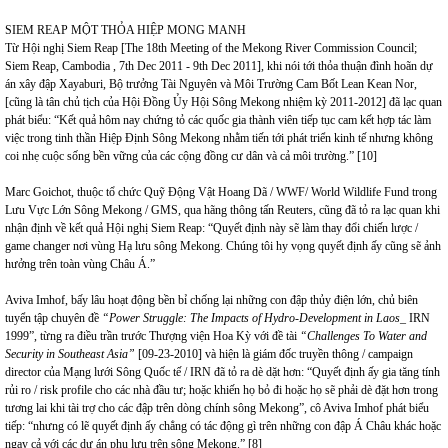
SIEM REAP MỘT THỎA HIỆP MONG MANH
Từ Hội nghị Siem Reap [The 18th Meeting of the Mekong River Commission Council;
Siem Reap, Cambodia , 7th Dec 2011 - 9th Dec 2011], khi nói tới thỏa thuận đình hoãn dự
án xây đập Xayaburi, Bộ trưởng Tài Nguyên và Môi Trường Cam Bốt Lean Kean Nor,
[cũng là tân chủ tịch của Hội Đồng Ủy Hội Sông Mekong nhiệm kỳ 2011-2012] đã lạc quan
phát biểu: “Kết quả hôm nay chứng tỏ các quốc gia thành viên tiếp tục cam kết hợp tác làm
việc trong tinh thần Hiệp Định Sông Mekong nhằm tiến tới phát triển kinh tế nhưng không
coi nhẹ cuộc sống bền vững của các cộng đồng cư dân và cả môi trường.” [10]
Marc Goichot, thuộc tổ chức Quỹ Động Vật Hoang Dã / WWF/ World Wildlife Fund trong
Lưu Vực Lớn Sông Mekong / GMS, qua hãng thông tấn Reuters, cũng đã tỏ ra lạc quan khi
nhận định về kết quả Hội nghị Siem Reap: “Quyết định này sẽ làm thay đổi chiến lược /
game changer nơi vùng Hạ lưu sông Mekong. Chúng tôi hy vọng quyết định ấy cũng sẽ ảnh
hưởng trên toàn vùng Châu Á.”
Aviva Imhof, bấy lâu hoạt động bền bỉ chống lại những con đập thủy điện lớn, chủ biên
tuyển tập chuyên đề
“Power Struggle: The Impacts of Hydro-Development in Laos
_ IRN
1999”, từng ra điều trần trước Thượng viện Hoa Kỳ với đề tài
“Challenges To Water and
Security in Southeast Asia”
[09-23-2010] và hiện là giám đốc truyền thông / campaign
director của Mạng lưới Sông Quốc tế / IRN đã tỏ ra dè dặt hơn: “Quyết định ấy gia tăng tính
rủi ro / risk profile cho các nhà đầu tư; hoặc khiến họ bỏ đi hoặc họ sẽ phải dè đặt hơn trong
tương lai khi tài trợ cho các đập trên dòng chính sông Mekong”, cô Aviva Imhof phát biểu
tiếp: “nhưng có lẽ quyết định ấy chẳng có tác động gì trên những con đập Á Châu khác hoặc
ngay cả với các dự án phụ lưu trên sông Mekong.” [8]