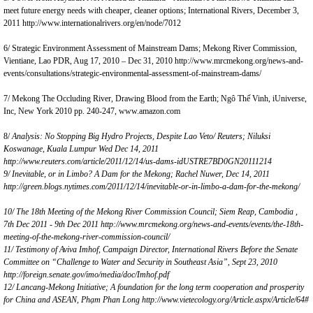
meet future energy needs with cheaper, cleaner options;
International Rivers, December 3,
2011
http://www.internationalrivers.org/en/node/7012
6/ Strategic Environment Assessment of Mainstream Dams; Mekong River Commission,
Vientiane, Lao PDR, Aug 17, 2010 – Dec 31, 2010
http://www.mrcmekong.org/news-and-
events/consultations/strategic-environmental-assessment-of-mainstream-dams/
7/ Mekong The Occluding River, Drawing Blood from the Earth; Ngô Thế Vinh, iUniverse,
Inc, New York 2010 pp. 240-247,
www.amazon.com
8/
Analysis: No Stopping Big Hydro Projects, Despite Lao Veto/ Reuters; Niluksi
Koswanage, Kuala Lumpur Wed Dec 14, 2011
http://www.reuters.com/article/2011/12/14/us-dams-idUSTRE7BD0GN20111214
9/ Inevitable, or in Limbo? A Dam for the Mekong; Rachel Nuwer, Dec 14, 2011
http://green.blogs.nytimes.com/2011/12/14/inevitable-or-in-limbo-a-dam-for-the-mekong/
10/ The 18th Meeting of the Mekong River Commission Council; Siem Reap, Cambodia ,
7th Dec 2011 - 9th Dec 2011
http://www.mrcmekong.org/news-and-events/events/the-18th-
meeting-of-the-mekong-river-commission-council/
11/ Testimony of Aviva Imhof, Campaign Director, International Rivers Before the Senate
Committee on “Challenge to Water and Security in Southeast Asia”, Sept 23, 2010
http://foreign.senate.gov/imo/media/doc/Imhof.pdf
12/ Lancang-Mekong Initiative; A foundation for the long term cooperation and prosperity
for China and ASEAN,
Phạm Phan Long
http://www.vietecology.org/Article.aspx/Article/64#