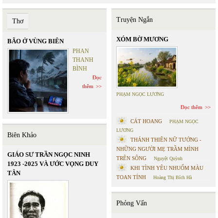
Truyện Ngắn
Thơ
XÓM BỜ MƯƠNG
BÃO Ở VÙNG BIÊN
PHAN
THANH
BÌNH
Đọc
thêm
PHẠM NGỌC LƯƠNG
Đọc thêm
CÁT HOANG
PHẠM NGỌC
LƯƠNG
Biên Khảo
THÁNH THIÊN NỮ TƯỚNG -
NHỮNG NGƯỜI MẸ TRẦM MÌNH
GIÁO SƯ TRẦN NGỌC NINH
TRÊN SÔNG
Nguyệt Quỳnh
1923 -2025 VÀ ƯỚC VỌNG DUY
KHI TÌNH YÊU NHUỐM MÀU
TÂN
TOAN TÍNH
Hoàng Thị Bích Hà
Phỏng Vấn