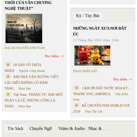
THỜI CỦA VĂN CHƯƠNG
NGHỆ THUẬT”
Ký / Tùy Bút
NHỮNG NGÀY XƯA NƠI ĐẤT
ÚC
11 Tháng Bảy 2026
(Xem: 2140)
MAI AN NGUYỄN ANH TUẤN
Đọc thêm
DI SẢN VÔ THỪA
NHẬN
Nguyễn Công Khanh
PHAN NHẬT BẮC
KHI NHÀ VĂN NGỪNG VIẾT:
Đọc thêm
CÁI CHẾT KHÔNG CÓ ĐÁM
CÁM ƠN ĐẤT NƯỚC HOA KỲ -
TANG
Minh Hạo
THANK YOU, AMERICA
Trần Kiêm
Việt Nam- THÁNG TƯ: KHI MỘT
Đoàn
NGÀY LÀ LỄ, NHƯNG CŨNG LÀ
KỂ CHUYỆN FIFA WORLD CUP
TANG
Minh Hạo
2026
Phan Tấn Uẩn
Tin Sách
Chuyển Ngữ
Video & Audio : Nhạc & . . .