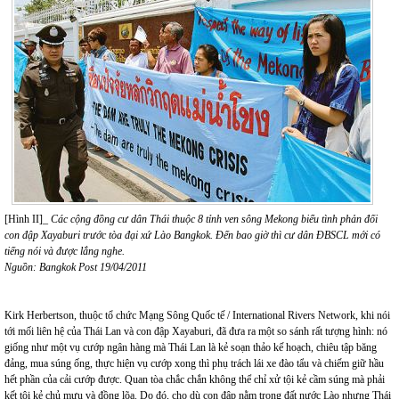
[Hình II]_
Các cộng đồng cư dân Thái thuộc 8 tỉnh ven sông Mekong biểu tình phản đối
con đập Xayaburi trước tòa đại xứ Lào Bangkok. Đến bao giờ thì cư dân ĐBSCL mới có
tiếng nói và được lắng nghe.
Nguồn: Bangkok Post 19/04/2011
Kirk Herbertson, thuộc tổ chức Mạng Sông Quốc tế / International Rivers Network, khi nói
tới mối liên hệ của Thái Lan và con đập Xayaburi, đã đưa ra một so sánh rất tượng hình: nó
giống như một vụ cướp ngân hàng mà Thái Lan là kẻ soạn thảo kế hoạch, chiêu tập băng
đảng, mua súng ống, thực hiện vụ cướp xong thì phụ trách lái xe đào tẩu và chiếm giữ hầu
hết phần của cải cướp được. Quan tòa chắc chắn không thể chỉ xử tội kẻ cầm súng mà phải
kết tội kẻ chủ mưu và đồng lõa. Do đó, cho dù con đập nằm trong đất nước Lào nhưng Thái