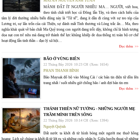
MAI AN NGUYỄN ANH TUẤN
MẢNH ĐẤT ÍT NGƯỜI NHIỀU MA… NGƯỜI, viết hoa,
theo tính chất triết học cả Đông lẫn Tây, và theo cách hiểu của
tâm lý đời thường nhiều biến động này là “Tử tế”, đang ít dần đi cùng với sự teo tóp của
Lương tri, sự lẩn trốn của cái Thiện, sự đánh mất Tình thương và Lòng trắc ẩn… Ma, theo
nghĩa khái quát về bản chất Ma Quỷ trong con người đang trỗi dậy, không chỉ là hình tượng
dọa nạt con trẻ nữa mà đang trở thành thế lực khủng khiếp đe dọa thống trị toàn bộ cơ chế
hoạt động lẫn tinh thần – đạo lý xã hội…
Đọc thêm
BÃO Ở VÙNG BIÊN
22 Tháng Bảy 2026
10:23 CH
(Xem: 1654)
PHAN THANH BÌNH
Bão Maysak đổ bộ vào Móng Cái / các bản tin điện tử dồn lên
trang nhất / suốt nhiều giờ chống bão / anh đợi bản tin em
Đọc thêm
THÁNH THIÊN NỮ TƯỚNG - NHỮNG NGƯỜI MẸ
TRẦM MÌNH TRÊN SÔNG
22 Tháng Bảy 2026
10:14 CH
(Xem: 1394)
Nguyệt Quỳnh
Đất nước ta khởi đi từ hình bóng một người mẹ thuở hồng
hoang. Lịch sử chúng ta khởi đi từ lời ru và những cuộc phân ly. Giữa huyền thoại về những