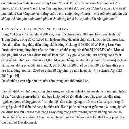
ổn định và hòa bình cho toàn vùng Đông Nam Á. Vội vã xây con đập Xayaburi với đầy
những khiếm khuyết là một khai thác hủy hoại có thể đưa tới một tương lai nghèo khó và tệ
hại nhất là khả năng mở ra những cuộc tranh chấp nóng vì nước – như một tổn thất lâu dài
không thể hàn gắn nhân danh phát triển nhưng lại là bước phát triển rất ngắn hạn.”
TIỀM NĂNG THỦY ĐIỆN SÔNG MEKONG
Sông Mekong với chiều dài 4,900 km, hơn nửa chiều dài 2,700 km chảy ngoài lãnh thổ
Trung Quốc, trong đó có 1,880 km là đoạn sông dài nhất chảy uốn khúc trên đất nước Lào.
Ước tính tiềm năng thủy điện dòng chính sông Mekong là 53,000 MW. Riêng Lưu Vực
Dưới, tiềm năng thủy điện của các phụ lưu có thể cung cấp thêm 35,000 MW nữa. Một số
đập phụ lưu đã và đang được triệt để khai thác. Tuy gọi là đập phụ lưu nhưng công xuất
cũng rất lớn như Nam Theun 2 [1,070 MW gần bằng con đập dòng chính Xayaburi] đã hoàn
tất và hoạt động phát điện từ tháng 3, 2010. Dự trù 2015, sẽ có thêm 30 đập thủy điện phụ
lưu hoạt động; tới năm 2030 có thêm 30 đập phụ lưu nữa hoàn tất. [4] [Science, April 23,
2010, p.414]
Đa số những con đập phụ lưu này nằm trong lãnh thổ nước Lào.
Lào vẫn được ví như nàng công chúa rừng xanh thanh khiết khỏe mạnh đang im ngủ nhưng
bị các “đại gia / consortiums” thô bạo khắp nơi đổ tới, đánh thức dậy, gieo vào đầu nàng
“giấc mơ mau chóng giàu có”
chỉ do hiến tấm thân ngà ngọc trời cho của nàng; nhưng rồi
cái giá phải trả là thân thể nàng bị nhàu nát. Hạnh phúc có được từ giấc mơ giàu sang ấy kéo
dài được bao lâu khi mà thân nàng ngày càng mang đầy thương tích và không còn đâu là
phẩm chất của cuộc sống. Điều mà các chuyên gia kinh tế gọi đó là tổn thất trong phát triển /
Casualty of Development.