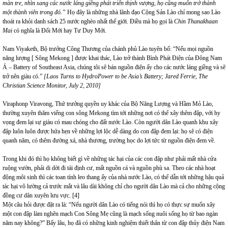
màn tre, nhìn sang các nước láng giềng phát triển thịnh vượng, họ cũng muốn trở thành
một thành viên trong đó.”
Họ đây là những nhà lãnh đạo Cộng Sản Lào chỉ mong sao Lào
thoát ra khỏi danh sách 25 nước nghèo nhất thế giới. Điều mà họ gọi là
Chin Thanakhaan
Mai
có nghĩa là Đổi Mới hay Tư Duy Mới.
Nam Viyaketh, Bộ trưởng Công Thương của chánh phủ Lào tuyên bố: “Nếu mọi nguồn
năng lượng [ Sông Mekong ] được khai thác, Lào trở thành Bình Phát Điện của Đông Nam
Á – Battery of Southeast Asia, chúng tôi sẽ bán nguồn điện ấy cho các nước láng giềng và sẽ
trở nên giàu có.”
[Laos Turns to HydroPower to be Asia’s Battery; Jared Ferrie, The
Christian Science Monitor, July 2, 2010]
Viraphonp Viravong, Thứ trưởng quyền uy khác của Bộ Năng Lượng và Hầm Mỏ Lào,
thường xuyên thăm viếng con sông Mekong tìm tới những nơi có thể xây thêm đập, với hy
vọng đem lại sự giàu có mau chóng cho đất nước Lào. Còn người dân Lào quanh khu xây
đập luôn luôn được hứa hẹn về những lợi lộc dễ dàng do con đập đem lại: họ sẽ có điện
quanh năm, có thêm đường xá, nhà thương, trường học do lợi tức từ nguồn điện đem về.
Trong khi đó thì họ không biết gì về những tác hại của các con đập như phải mất nhà cửa
ruộng vườn, phải di dời đi tái định cư, mất nguồn cá và nguồn phù sa. Theo các nhà hoạt
động môi sinh thì các toan tính leo thang ấy của nhà nước Lào, có thể dẫn tới những hậu quả
tác hại vô lường cả trước mắt và lâu dài không chỉ cho người dân Lào mà cả cho những cộng
đồng cư dân xuyên lưu vực. [4]
Một câu hỏi được đặt ra là: “Nếu người dân Lào có tiếng nói thì họ có thực sự muốn xây
một con đập làm nghẽn mạch Con Sông Mẹ cũng là mạch sống nuôi sống họ từ bao ngàn
năm nay không?” Bấy lâu, họ đã có những kinh nghiệm thiết thân từ con đập thủy điện Nam