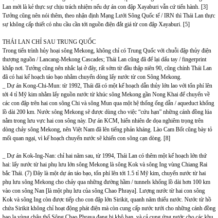
Lan mới là kẻ thực sự chịu trách nhiệm nếu dự án con đập Xayaburi vẫn cứ tiến hành. [3]
Tưởng cũng nên nói thêm, theo nhận định Mạng Lưới Sông Quốc tế / IRN thì Thái Lan thực
sự không cấp thiết có nhu cầu cần tới nguồn điện đắt giá từ con đập Xayaburi. [5]
THÁI LAN CHỈ SAU TRUNG QUỐC
Trong tiến trình hủy hoại sông Mekong, không chỉ có Trung Quốc với chuỗi đập thủy điện
thượng nguồn / Lancang-Mekong Cascades; Thái Lan cũng đã để lại dấu tay / fingerprint
khắp nơi. Tưởng cũng nên nhắc lại ở đây, rất sớm từ đầu thập niên 90, cũng chính Thái Lan
đã có hai kế hoạch táo bạo nhằm chuyển dòng lấy nước từ con Sông Mekong.
_ Dự án Kong-Chi-Mun: từ 1992, Thái đã có một kế hoạch dẫn thủy lớn lao với tổn phí lên
tới 4 tỉ Mỹ kim nhằm lấy nguồn nước từ khúc sông Mekong gần Nong Khai để chuyển về
các con đập trên hai con sông Chi và sông Mun qua một hệ thống ống dẫn / aqueduct khổng
lồ dài 200 km. Nước sông Mekong sẽ được dùng cho việc “cứu hạn” những cánh đồng lúa
nằm trong lưu vực hai con sông này. Dự án KCM, hiển nhiên đe dọa nghiêm trọng trên
dòng chảy sông Mekong, nên Việt Nam đã lên tiếng phản kháng. Lào Cam Bốt cũng bày tỏ
mối quan ngại, vì kế hoạch chuyển nước sẽ khiến con sông cạn dòng. [8]
_ Dự án Kok-Ing-Nan: chỉ hai năm sau, từ 1994, Thái Lan có thêm một kế hoạch lớn thứ
hai: lấy nước từ hai phụ lưu lớn sông Mekong là sông Kok và sông Ing vùng Chiang Rai
bắc Thái. (7) Đây là một dự án táo bạo, tổn phí lên tới 1.5 tỉ Mỹ kim, chuyển nước từ hai
phụ lưu sông Mekong cho chảy qua những đường hầm / tunnels khổng lồ dài hơn 100 km
vào con sông Nan [là một phụ lưu của sông Chao Phraya]. Lượng nước từ hai con sông
Kok và sông Ing còn được tiếp cho con đập lớn Sirikit, quanh năm thiếu nước. Nước từ hồ
chứa Sirikit không chỉ hoạt động phát điện mà còn cung cấp nước tưới cho những cánh đồng
bao la vùng châu thổ Sông Chao Phraya đang bị khô hạn, và cả cung ứng nước cho các khu