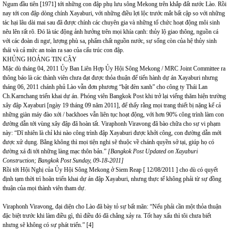
Ngum đầu tiên [1971] tới những con đập phụ lưu sông Mekong trên khắp đất nước Lào. Rồi
nay tới con đập dòng chính Xayaburi, với những điều lợi lộc trước mắt bất cập so với những
tác hại lâu dài mai sau đã được chính các chuyên gia và những tổ chức hoạt động môi sinh
nêu lên rất rõ. Đó là tác động ảnh hưởng trên mọi khía cạnh: thủy lộ giao thông, nguồn cá
với các đoàn di ngư, lượng phù sa, phẩm chất nguồn nước, sự sống còn của hệ thủy sinh
thái và cả mức an toàn ra sao của cấu trúc con đập.
KHỦNG HOẢNG TIN CẬY
Mặc dù tháng 04, 2011 Ủy Ban Liên Hợp Ủy Hội Sông Mekong / MRC Joint Committee ra
thông báo là các thành viên chưa đạt được thỏa thuận để tiến hành dự án Xayaburi nhưng
tháng 06, 2011 chánh phủ Lào vẫn đơn phương “bật đèn xanh” cho công ty Thái Lan
Ch.Karnchang triển khai dự án. Phóng viên Bangkok Post khi trở lại viếng thăm hiện trường
xây đập Xayaburi [ngày 19 tháng 09 năm 2011], để thấy rằng mọi trang thiết bị nặng kể cả
những giàn máy đào xới / backhoes vẫn liên tục hoạt động, với hơn 90% công trình làm con
đường dẫn tới vùng xây đập đã hoàn tất. Viraphonh Viravong đã bào chữa cho sự vi phạm
này: “Dĩ nhiên là chỉ khi nào công trình đập Xayaburi được khởi công, con đường dẫn mới
được xử dụng. Bằng không thì mọi tiện nghi sẽ thuộc về chánh quyền sở tại, giúp họ có
đường xá đi tới những làng mạc thôn bản.”
[Bangkok Post Updated on Xayaburi
Construction; Bangkok Post Sunday, 09-18-2011]
Rồi tới Hội Nghị của Ủy Hội Sông Mekong ở Siem Reap [ 12/08/2011 ] cho dù có quyết
định tạm thời trì hoãn triển khai dự án đập Xayaburi, nhưng thực tế không phải từ sự đồng
thuận của mọi thành viên tham dự.
Viraphonh Viravong, đại diện cho Lào đã bày tỏ sự bất mãn: “Nếu phải cần một thỏa thuận
đặc biệt trước khi làm điều gì, thì điều đó đã chẳng xảy ra. Tốt hay xấu thì tôi chưa biết
nhưng sẽ không có sự phát triển.” [4]