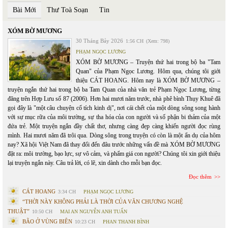
Bài Mới
Thư Toà Soạn
Tin
XÓM BỜ MƯƠNG
30 Tháng Bảy 2026
1:56 CH
(Xem: 798)
PHẠM NGỌC LƯƠNG
XÓM BỜ MƯƠNG – Truyện thứ hai trong bộ ba "Tam
Quan" của Phạm Ngọc Lương. Hôm qua, chúng tôi giới
thiệu CÁT HOANG. Hôm nay là XÓM BỜ MƯƠNG –
truyện ngắn thứ hai trong bộ ba Tam Quan của nhà văn trẻ Phạm Ngọc Lương, từng
đăng trên Hợp Lưu số 87 (2006). Hơn hai mươi năm trước, nhà phê bình Thụy Khuê đã
gọi đây là "một câu chuyện cổ tích kinh dị", nơi cái chết của một dòng sông song hành
với sự mục rữa của môi trường, sự tha hóa của con người và số phận bi thảm của một
đứa trẻ. Một truyện ngắn đầy chất thơ, nhưng càng đẹp càng khiến người đọc rùng
mình. Hai mươi năm đã trôi qua. Dòng sông trong truyện có còn là một ẩn dụ của hôm
nay? Xã hội Việt Nam đã thay đổi đến đâu trước những vấn đề mà XÓM BỜ MƯƠNG
đặt ra: môi trường, bạo lực, sự vô cảm, và phẩm giá con người? Chúng tôi xin giới thiệu
lại truyện ngắn này. Câu trả lời, có lẽ, xin dành cho mỗi bạn đọc.
Đọc thêm
CÁT HOANG
3:34 CH
PHẠM NGỌC LƯƠNG
“THỜI NÀY KHÔNG PHẢI LÀ THỜI CỦA VĂN CHƯƠNG NGHỆ
THUẬT”
10:50 CH
MAI AN NGUYỄN ANH TUẤN
BÃO Ở VÙNG BIÊN
10:23 CH
PHAN THANH BÌNH