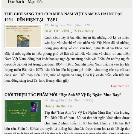
Đọc Sách - Mạn Đàm
THẾ GIỚI SÁNG TẠO CỦA MIỀN NAM VIỆT NAM VÀ HẢI NGOẠI
1954 – ĐẾN HIỆN TẠI – TẬP 1
13 Tháng Tám 2025
(Xem: 12065)
NGÔ THẾ VINH
,
TS Eric Henry
Cuốn sách này là bản dịch tuyển tập những bút ký cá nhân,
văn học và báo chí về các nhân vật Việt Nam đã có những
đóng góp đáng kể cho văn học, nghệ thuật và khoa học.
Đây là một nguồn tư liệu phong phú về lịch sử xã hội, văn hóa và chính trị của miền
Nam Việt Nam, đồng thời khắc họa sự nghiệp của từng nhân vật. Phần lớn những người
được đề cập nổi bật trong giai đoạn 1954 – 1975. Sau khi miền Nam thất thủ vào tay lực
lượng miền Bắc năm 1975, hầu hết họ đều bị giam giữ nhiều năm trong các trại cải tạo
cộng sản. Đến thập niên 1980, một số người đã sang Hoa Kỳ và đa phần vẫn tiếp tục
hoạt động sáng tạo.(TS. Eric Henry, dịch giả)
Đọc thêm
GIỚI THIỆU TÁC PHẨM MỚI “Hẹn Anh Về Vỹ Dạ Ngắm Mưa Bay”
06 Tháng Sáu 2025
(Xem: 13411)
Hoàng Thị Bích Hà
Tập thơ “Hẹn Anh Về Vỹ Dạ Ngắm Mưa Bay” của Hoàng
Thị Bích Hà có hơn 180 bài thơ dài ngắn khác nhau được
chia làm 2 phần: Phần 1: 80 bài thơ, Phần 2: 116 bài thơ
bốn câu. Phần 1: 80 bài thơ tuyển là những bài tâm đắc được chọn lọc ra từ 10 tập thơ