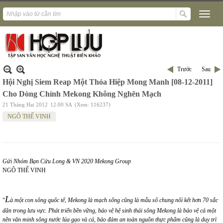
Trước
Sau
Hội Nghị Siem Reap Một Thỏa Hiệp Mong Manh [08-12-2011]
Cho Dòng Chính Mekong Không Nghẽn Mạch
21 Tháng Hai 2012
12:00 SA
(Xem: 116237)
NGÔ THẾ VINH
Gửi Nhóm Bạn Cửu Long & VN 2020 Mekong Group
NGÔ THẾ VINH
L
“
à một con sông quốc tế, Mekong là mạch sống cũng là mẫu số chung nối kết hơn 70 sắc
dân trong lưu vực. Phát triển bền vững, bảo vệ hệ sinh thái sông Mekong là bảo vệ cả một
nền văn minh sông nước lúa gạo và cá, bảo đảm an toàn nguồn thực phẩm cũng là duy trì