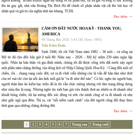
người khiêng" là một truyện ngắn lay động về sự phản bội, sự trả giá và lòng vị tha. Không
lên án gay gắt, nhà văn Hoàng Thị Bích Hà để chính số phận nhân vật cất lên bài học về
nhân quả và giá trị của nghĩa tình tào khang. TCHL
Đọc thêm
CÁM ƠN ĐẤT NƯỚC HOA KỲ - THANK YOU,
AMERICA
08 Tháng Bảy 2026
5:41 CH
(Xem: 1991)
Trần Kiêm Đoàn
Sinh 1946, tôi rời Việt Nam năm 1982 – 36 tuổi – và sống tại
Mỹ từ đó cho đến bây giờ ở tuổi 80. Năm nay – 2026 – Mỹ kỷ niệm 250 năm ngày lập
quốc. Nhìn lại bản thân và gia đình mình, chúng tôi đã được sống trên đất nước này ngót
một phần năm chặng đường của dòng lịch sử Hiệp Chủng Quốc Hoa Kỳ. / Càng đến tuổi xế
chiều, rồi... chạng vạng cuộc đời, sự ra đi vĩnh viễn không còn là vấn đề bận tâm như thời
còn trẻ mà chỉ còn lại nỗi ám ảnh tuổi già là “ra đi như thế nào”. Có lúc nghe tin người bạn,
người thân làm ăn kiếm bạc triệu đô la tôi vẫn chúc mừng nhưng với tâm trạng dửng dưng
như mùa thu lá rụng. Nhưng nghe tin một bạn già vừa thảnh thơi an nhiên ra đi nhanh như
khuất bóng chiều, tôi lại mừng đến xúc động và ước chi mình cũng sẽ ra đi nhanh và nhẹ
như giấc ngủ qua đêm. Thì ra, cái “nỗi niềm canh cánh” của đời người cũng đổi thay theo
thời gian qua những chặng đường đời.
Đọc thêm
1
2
3
4
5
6
7
Trang sau
Trang cuối