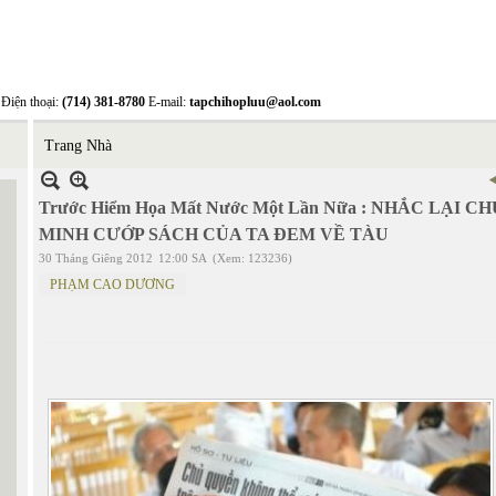
Điện thoại:
(714) 381-8780
E-mail:
tapchihopluu@aol.com
Trang Nhà
Trước Hiểm Họa Mất Nước Một Lần Nữa : NHẮC LẠI 
MINH CƯỚP SÁCH CỦA TA ĐEM VỀ TÀU
30 Tháng Giêng 2012
12:00 SA
(Xem: 123236)
PHẠM CAO DƯƠNG