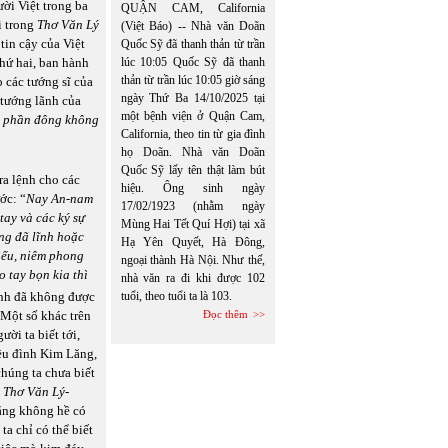
ười Việt trong ba
QUẬN CAM, California
ại trong
Thơ Văn Lý
(Việt Báo) -- Nhà văn Doãn
tin cậy của Việt
Quốc Sỹ đã thanh thản từ trần
 thứ hai, ban hành
lúc 10:05 Quốc Sỹ đã thanh
thản từ trần lúc 10:05 giờ sáng
 các tướng sĩ của
ngày Thứ Ba 14/10/2025 tại
 tướng lãnh của
một bệnh viện ở Quận Cam,
hì phần đông không
California, theo tin từ gia đình
họ Doãn. Nhà văn Doãn
Quốc Sỹ lấy tên thật làm bút
ra lệnh cho các
hiệu. Ông sinh ngày
ớc: “
Nay An-nam
17/02/1923 (nhằm ngày
 tay và các ký sự
Mùng Hai Tết Quí Hợi) tại xã
ông đã lĩnh hoặc
Hạ Yên Quyết, Hà Đông,
hiếu, niêm phong
ngoại thành Hà Nội. Như thế,
o tay bọn kia thì
nhà văn ra đi khi được 102
tuổi, theo tuổi ta là 103.
Minh đã không được
Đọc thêm
 Một số khác trên
ười ta biết tới,
iều đình Kim Lăng,
chúng ta chưa biết
g
Thơ Văn Lý-
rằng không hề có
a chỉ có thể biết