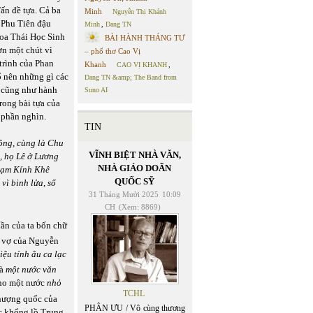
ấn đề tựa. Cả ba
Minh
Nguyễn Thị Khánh
n Phu Tiên đậu
Minh
,
Dang TN
oa Thái Học Sinh
BÀI HÀNH THÁNG TƯ
ơn một chút vì
– phổ thơ Cao Vị
trình của Phan
Khanh
CAO VỊ KHANH
,
ổ nên những gì các
Dang TN &amp; The Band from
o cũng như hành
Suno AI
rong bài tựa của
i phần nghìn.
TIN
ông, cùng là Chu
VĨNH BIỆT NHÀ VĂN,
, họ Lê ở Lương
NHÀ GIÁO DOÃN
hạm Kính Khê
QUỐC SỸ
 vì binh lửa, số
31 Tháng Mười 2025
10:09
CH
(Xem: 8869)
hần của ta bốn chữ
a vợ của Nguyễn
iệu tính âu ca lạc
là
một nước văn
cho một nước
nhỏ
TCHL
hượng quốc của
PHÂN ƯU / Vô cùng thương
ớc khổng lồ Trung