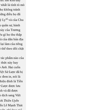
việc mò kim đáy
 nhất là tính tò mò
 họ không tránh
hững điều họ đã
xi
uý Ly
và của Chu
u quân sự, hành
 này của Trương
ệu gì họ thu thập
và của dân bản địa
lại làm của riêng
ó thể theo dõi chặt
ó tác phẩm nào của
h thức này hay
p Anh
. Hai cuốn
Việt Sử Lược
đã bị
c đem in, nói là
hiệu đính là Tiền
ử Lược
được lưu
nh và đã được
 dịch sang Việt
tới
Thiền Uyển
 đến Lê Mạnh Thát
uyên
, nhà học giả