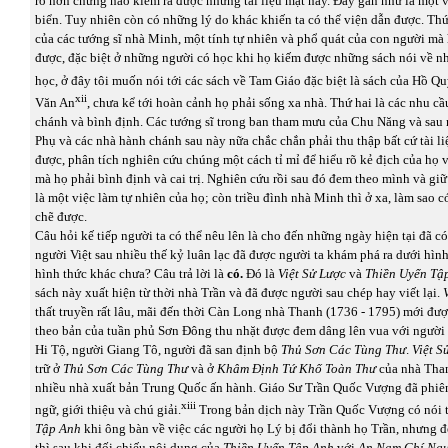
rõ hơn chừng nào kiếm ra được những tài liệu mật này. Đây gần như là một 
biển. Tuy nhiên còn có những lý do khác khiến ta có thể viện dẫn được. Thứ
của các tướng sĩ nhà Minh, một tính tự nhiên và phổ quát của con người mà
được, đặc biệt ở những người có học khi họ kiếm được những sách nói về n
học, ở đây tôi muốn nói tới các sách về Tam Giáo đặc biệt là sách của Hồ Q
xii
Văn An
, chưa kể tới hoàn cảnh họ phải sống xa nhà. Thứ hai là các nhu cầ
chánh và bình định. Các tướng sĩ trong ban tham mưu của Chu Năng và sau
Phụ và các nhà hành chánh sau này nữa chắc chắn phải thu thập bất cứ tài li
được, phân tích nghiên cứu chúng một cách tỉ mỉ để hiểu rõ kẻ địch của họ 
mà họ phải bình định và cai trị. Nghiên cứu rồi sau đó đem theo mình và giữ 
là một việc làm tự nhiên của họ; còn triều đình nhà Minh thì ở xa, làm sao c
chẽ được.
Câu hỏi kế tiếp người ta có thể nêu lên là cho đến những ngày hiện tại đã c
người Việt sau nhiều thế kỷ luân lạc đã được người ta khám phá ra dưới hìn
hình thức khác chưa? Câu trả lời là
có.
Đó là
Việt Sử Lược
và
Thiền Uyển Tậ
sách này xuất hiện từ thời nhà Trần và đã được người sau chép hay viết lại.
thất truyền rất lâu, mãi đến thời Càn Long nhà Thanh (1736 - 1795) mới đượ
theo bản của tuần phủ Sơn Đông thu nhặt được đem dâng lên vua với người 
Hi Tộ, người Giang Tô, người đã san định bộ
Thủ Sơn Các Tùng Thư
.
Việt S
trữ ở
Thủ Sơn Các Tùng Thư
và ở
Khâm Định Tứ Khố
Toàn Thư
của nhà Tha
nhiều nhà xuất bản Trung Quốc ấn hành. Giáo Sư Trần Quốc Vượng đã phiên
xiii
ngữ, giới thiệu và chú giải.
Trong bản dịch này Trần Quốc Vượng có nói 
Tập Anh
khi ông bàn về việc các người họ Lý bị đổi thành họ Trần, nhưng
thì sau khi đối chiếu nội dung của
Thiền Uyển Tập Anh
với
An Nam Chí Ng