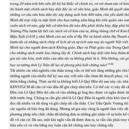
trong 20 năm trời bên nền đô hộ hà khắc về chính trị, vơ vét tham tàn về kin
thi hành một chính sách hủy diệt độc ác về văn hóa, giặc Minh đã quyết tâ
những cơ cấu văn hóa dân tộc xây dựng suốt hơn 400 năm, chủ yếu dưới thời
Minh đã trực tiếp ra mật lệnh cho bọn tướng xâm lăng khi tiến quân vào nướ
cuốn sách vở nào, gặp bất cứ tấm bia đá nào đều phải thiêu hủy, đập phá h
Trương Phụ lượm lặt hết các sách vở cổ kim của ta, đóng thùng chở về Kim
Mậu Tuất (1418 ), nhà Minh còn sai tiến sĩ Hạ Thì và hành nhân Hạ Thanh s
lượm tất cả những sách chép về lịch sử và sự tích xưa nay do người Việt viế
Minh lại cho người đem sách Khổng giáo, Đạo và Phật giáo của Trung Quốc
cho những sách trước kia chúng lấy đi. Chính sách hủy diệt văn hóa thâm 
gia tài văn hóa, tinh thần của dân tộc ta không phải là ít. Nếu không, cái g
viii
học tư tưởng thời Lý Trần để lại sẽ phong phú biết chừng nào!”
Tất nhiên các nhà nghiên cứu thận trọng vẫn có thể nói rằng những ghi chú k
những người của nhiều thế kỷ sau này viết nên vẫn chưa đủ thuyết phục, và 
thêm bằng chứng. Thực sự thì ta không biết Lê Quý Đôn rồi sau này các nhà
KĐVSTGCM
đã căn cứ vào đâu để ghi chép như trên. Có thể các vị này đã 
Đôn còn Lê Quý Đôn thì căn cứ vào những gì ông đọc được và nghe được t
thời trước ông. Chúng ta cần ghi nhớ là Lê Quý Đôn là người chịu khó tìm tò
đọc rất nhiều và rất rộng và ghi chép rất cẩn thận. Còn Trần Quốc Vượng th
các nguồn sử liệu ông đã dùng. Nhưng sử gia này cũng là người làm việc rất 
phương pháp nên chắc chắn đã không đưa ra những ghi nhận về sự kiện kể t
đồ vô căn cứ. Dù sao, một khi nghi vấn đã được đưa ra, ta vẫn cần phải truy 
liệu nếu có và vừa bằng suy luận cặn kẽ chừng nào hay chừng nấy.