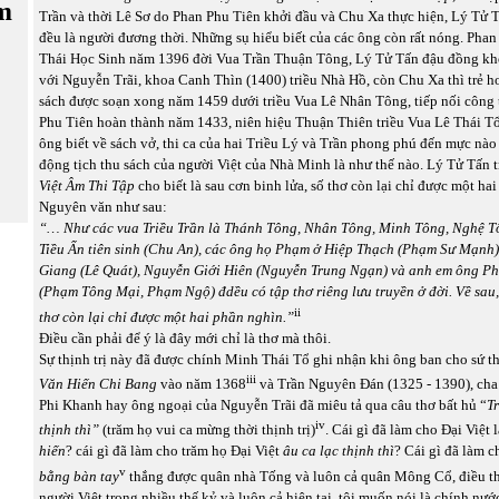
m
Trần và thời Lê Sơ do Phan Phu Tiên khởi đầu và Chu Xa thực hiện, Lý Tử T
đều là người đương thời. Những sụ hiểu biết của các ông còn rất nóng. Pha
Thái Học Sinh năm 1396 đời Vua Trần Thuận Tông, Lý Tử Tấn đậu đồng kh
với Nguyễn Trãi, khoa Canh Thìn (1400) triều Nhà Hồ, còn Chu Xa thì trẻ h
sách được soạn xong năm 1459 dưới triều Vua Lê Nhân Tông, tiếp nối công 
Phu Tiên hoàn thành năm 1433, niên hiệu Thuận Thiên triều Vua Lê Thái T
ông biết về sách vở, thi ca của hai Triều Lý và Trần phong phú đến mực nà
động tịch thu sách của người Việt của Nhà Minh là như thế nào. Lý Tử Tấn t
Việt Âm Thi Tập
cho biết là sau cơn binh lửa, số thơ còn lại chỉ được một ha
Nguyên văn như sau:
“… Như các vua Triều Trần là Thánh Tông, Nhân Tông, Minh Tông, Nghệ T
Tiều Ẩn tiên sinh (Chu An), các ông họ Phạm ở Hiệp Thạch (Phạm Sư Mạnh)
Giang (Lê Quát), Nguyễn Giới Hiên (Nguyễn Trung Ngạn) và anh em ông P
(Phạm Tông Mại, Phạm Ngộ)
đdều có tập thơ riêng lưu truyền ở đời. Về sau,
ii
thơ còn lại chỉ được một hai phần nghìn.”
Điều cần phải để ý là đây mới chỉ là thơ mà thôi.
Sự thịnh trị này đã được chính Minh Thái Tổ ghi nhận khi ông ban cho sứ t
iii
Văn Hiến Chi Bang
vào năm 1368
và Trần Nguyên Đán (1325 - 1390), ch
Phi Khanh hay ông ngoại của Nguyễn Trãi đã miêu tả qua câu thơ bất hủ “
Tr
iv
thịnh thì”
(trăm họ vui ca mừng thời thịnh trị)
. Cái gì đã làm cho Đại Việt 
hiến
? cái gì đã làm cho trăm họ Đại Việt
âu ca lạc thịnh thì
? Cái gì đã làm 
v
bằng bàn tay
thắng được quân nhà Tống và luôn cả quân Mông Cổ, điều t
người Việt trong nhiều thế kỷ và luôn cả hiện tại, tôi muốn nói là chính nư