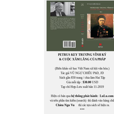
PETRUS KEY TRƯƠNG VĨNH KÝ
& CUỘC XÂM LĂNG CỦA PHÁP
(Biên khảo sử học Việt Nam xã hội văn hóa.)
Tác giả VŨ NGỰ CHIÊU PhD, JD
Sách gần 850 trang / chia làm Hai Tập
Gía mỗi tập :
$30.00
USD
Tạp chí Hợp-Lưu xuất bản 11-2019
Hiện có bán qua
hệ thống phát hành:
LuLu.com
và trên phần tìm kiếm (search) thì đánh vào hàng ch
Chieu Ngu Vu
thì các tựa sách sẽ hiện ra.
***