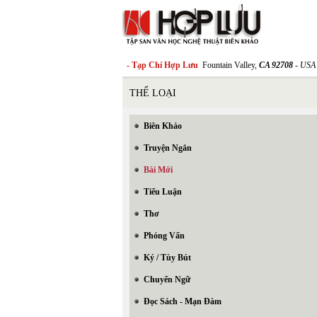
- Tạp Chí Hợp Lưu
Fountain Valley,
CA 92708
- USA
THỂ LOẠI
Biên Khảo
Truyện Ngắn
Bài Mới
Tiểu Luận
Thơ
Phỏng Vấn
Ký / Tùy Bút
Chuyển Ngữ
Đọc Sách - Mạn Đàm