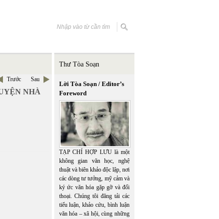
Thư Tòa Soạn
Trước
Sau
Lời Tòa Soạn / Editor’s
CHUYỆN NHÀ
Foreword
TẠP CHÍ HỢP LƯU là một
không gian văn học, nghệ
thuật và biên khảo độc lập, nơi
các dòng tư tưởng, mỹ cảm và
ký ức văn hóa gặp gỡ và đối
thoại. Chúng tôi đăng tải các
tiểu luận, khảo cứu, bình luận
văn hóa – xã hội, cùng những