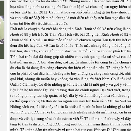
của các độc giả mà tôi đã nhận được. Nhưng năm 2004 khác với năm 2012.
họa xâm lăng nước ta của người Tàu chưa lộ rõ và chưa thật sự nguy hiểm 
và bây giờ là năm 2012. Cập nhật hóa và phổ biến những gì tôi thấy được ch
và cho tuổi trẻ Việt Nam nói chung là một điều tôi thấy nên làm mặc dầu t
thêm tài liệu để viết thêm nhiều nữa.
Phải nói là chuyện tôi viết bài đăng trên
Khởi Hành
số 90 kể trên cũng là do
Hành
số 89 y hệt Bác Sĩ Trần Văn Tích viết bài đăng trên
Khởi Hành
số 92 
Hành
số 90. Có điều sự thắc mắc của tôi về chuyện người Tàu tịch thu hết cá
đem đốt hết hay đem về Tàu là có từ lâu. Thắc mắc nhưng đồng thời cũng là
bực bội, đau đớn, xót xa, tủi nhục, đặc biệt là mỗi khi tôi có việc phải tìm h
Trần, hai triều đại đã đóng góp rất nhiều cho vinh quang của xứ sở và của d
biết nỗi ấm ức, bực bội, đau đớn, xót xa, tủi nhục của tôi cũng là của chung c
dù cho là tôi đang làm công chuyện tìm hiểu và nghiên cứu. Tôi cũng biết t
cứu là phải có cái đầu lạnh chừng nào hay chừng ấy, càng lạnh càng tốt, nhấ
quá khứ, nhưng dù muốn hay không tôi vẫn là người Việt Nam. Có lẽ tôi kh
Quân ở điểm này. Có điều những gì tôi viết ra chỉ là một gợi ý và gợi ý về n
liệu liên hệ tới nước Đại Việt đương thời do chính người Đại Việt viết, trong
tư tưởng, phong tục, tập quán, sử ký, địa lý và tất nhiên gồm cả văn chương, t
có thể giúp cho người thời đó và người sau này tìm hiểu về nước Đại Việt và
Những sách vở, tài liệu này tôi tin là nhiều lắm, nhiều hơn là những gì ta h
với những gì được liệt kê trong danh sách những sách đã mất mà các cụ ta s
ữ:
(
i)
được và viết lại trong sử sách do các cụ viết.
Tôi dám tin là như vậy vì đây
tàng tổ tiên ta đã tạo dựng được trong suốt bốn trăm năm thịnh trị nhất của l
mình. Tôi cũng dám tin như vậy vì trong bài tựa của
Việt Âm Thi Tập
, sưu tậ