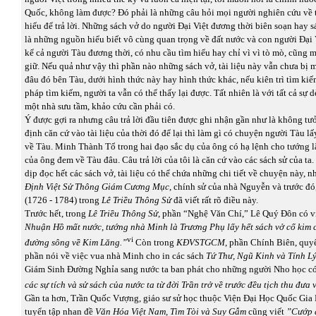
Quốc, không làm được? Đó phải là những câu hỏi mọi người nghiên cứu về t
hiểu để trả lời. Những sách vở do người Đại Việt đương thời biên soạn hay s
là những nguồn hiểu biết vô cùng quan trọng về đất nước và con người Đại 
kể cả người Tàu đương thời, có nhu cầu tìm hiểu hay chỉ vì vì tò mò, cũng 
giữ. Nếu quả như vậy thì phần nào những sách vở, tài liệu này vẫn chưa bị 
đâu đó bên Tàu, dưới hình thức này hay hình thức khác, nếu kiên trì tìm ki
pháp tìm kiếm, người ta vẫn có thể thấy lại được. Tất nhiên là với tất cả sự d
một nhà sưu tầm, khảo cứu cần phải có.
Ý được gợi ra nhưng câu trả lời đầu tiên được ghi nhận gần như là không tư
định căn cứ vào tài liệu của thời đó để lại thì làm gì có chuyện người Tàu l
về Tàu. Minh Thành Tổ trong hai đạo sắc dụ của ông có hạ lệnh cho tướng l
của ông đem về Tàu đâu. Câu trả lời của tôi là căn cứ vào các sách sử của ta.
dịp đọc hết các sách vở, tài liệu có thể chứa những chi tiết về chuyện này, 
Định Việt Sử Thông Giám
Cương Mục
, chính sử của nhà Nguyễn và trước đ
(1726 - 1784) trong
Lê Triều Thông Sử
đã viết rất rõ điều này.
Trước hết, trong
Lê Triều Thông Sử
, phần “Nghệ Văn Chí,” Lê Quý Đôn có v
Nhuận Hồ mất nước, tướng nhà Minh là Trương Phụ lấy hết sách vở cổ kim c
vi
đường sông về Kim Lăng.”
Còn trong
KĐVSTGCM
, phần Chính Biên, quy
phần nói về việc vua nhà Minh cho in các sách
Tứ Thư, Ngũ Kinh và Tính L
Giám Sinh Đường Nghỉa sang nước ta ban phát cho những người Nho học c
các sự tích và sử sách của nước ta từ đời Trần trở về trước đều tịch thu đưa
Gần ta hơn, Trần Quốc Vượng, giáo sư sử học thuộc Viện Đại Học Quốc Gia 
tuyển tập nhan đề
Văn Hóa Việt Nam, Tìm Tòi và Suy Gẫm
cũng viết
”Cướp đ