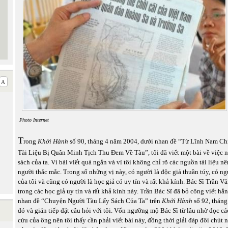
Photo Internet
T
rong
Khởi Hành
số 90, tháng 4 năm 2004, dưới nhan đề “Từ Lĩnh Nam Ch
Tài Liệu Bị Quân Minh Tịch Thu Đem Về Tàu”, tôi đã viết một bài về việc n
sách của ta. Vì bài viết quá ngắn và vì tôi không chỉ rõ các nguồn tài liệu n
người thắc mắc. Trong số những vị này, có người là độc giả thuần túy, có ng
của tôi và cũng có người là học giả có uy tín và rất khả kính. Bác Sĩ Trần V
trong các học giả uy tín và rất khả kính này. Trần Bác Sĩ đã bỏ công viết hẳ
nhan đề “Chuyện Người Tàu Lấy Sách Của Ta” trên
Khởi Hành
số 92, tháng
đó và gián tiếp đặt câu hỏi với tôi. Vốn ngưỡng mộ Bác Sĩ từ lâu nhờ đọc cá
cứu của ông nên tôi thấy cần phải viết bài này, đồng thời giải đáp đôi chút