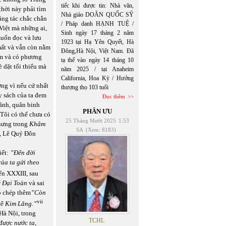
tiếc khi được tin: Nhà văn,
hời này phải tìm
Nhà giáo DOÃN QUỐC SỸ
áng tác chắc chắn
/ Pháp danh HẠNH TUỆ /
Việt mà những ai,
Sinh ngày 17 tháng 2 năm
muốn đọc và lưu
1923 tại Hạ Yên Quyết, Hà
mất và vẫn còn nằm
Đông,Hà Nội, Việt Nam. Đã
ếm và có phương
tạ thế vào ngày 14 tháng 10
è dặt tối thiểu mà
năm 2025 / tại Anaheim
California, Hoa Kỳ / Hưởng
ởng vì nếu cứ nhất
thượng thọ 103 tuổi
ấy sách của ta đem
Đọc thêm
ãnh, quân binh
PHÂN ƯU
 Tôi có thể chưa có
25 Tháng Mười 2025
1:53
nhưng trong
Khâm
SA
(Xem: 8183)
ó, Lê Quý Đôn
iết:
”Đến đời
ủa ta gửi theo
ển XXXIII, sau
ý Đại Toàn
và sai
ó chép thêm
”Còn
vii
 về Kim Lăng.”
Hà Nội, trong
TCHL
ược nước ta,