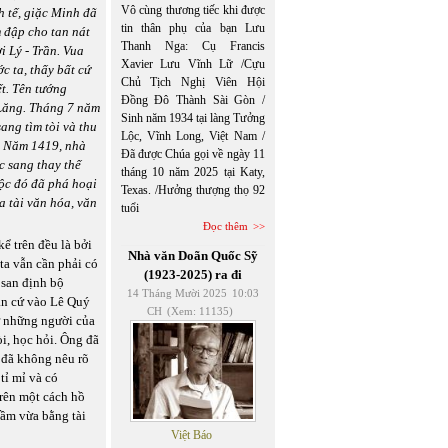
Vô cùng thương tiếc khi được
h tế, giặc Minh đã
tin thân phụ của bạn Lưu
m đập cho tan nát
Thanh Nga: Cụ Francis
 Lý - Trần. Vua
Xavier Lưu Vĩnh Lữ /Cựu
c ta, thấy bất cứ
Chủ Tịch Nghị Viên Hội
ết. Tên tướng
Đồng Đô Thành Sài Gòn /
 Lăng. Tháng 7 năm
Sinh năm 1934 tại làng Tưởng
ang tìm tòi và thu
Lộc, Vĩnh Long, Việt Nam /
t. Năm 1419, nhà
Đã được Chúa gọi về ngày 11
 sang thay thế
tháng 10 năm 2025 tại Katy,
độc đó đã phá hoại
Texas. /Hưởng thượng thọ 92
ia tài văn hóa, văn
tuổi
Đọc thêm
ể trên đều là bởi
Nhà văn Doãn Quốc Sỹ
ta vẫn cần phải có
(1923-2025) ra đi
 san định bộ
14 Tháng Mười 2025
10:03
căn cứ vào Lê Quý
CH
(Xem: 11135)
ừ những người của
i, học hỏi. Ông đã
ì đã không nêu rõ
tỉ mỉ và có
rên một cách hồ
tầm vừa bằng tài
Việt Báo