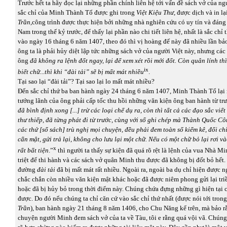
Trước hết ta hãy đọc lại những phần chính liên hệ tới vấn đề sách vở của ng
sắc chỉ của Minh Thành Tổ được ghi trong
Việt Kiệu Thư
, được dịch và in l
Trần,
công trình được thực hiện bởi những nhà nghiên cứu có uy tín và đáng 
Nam trong thế kỷ trước, để thấy lại phần nào chi tiết liên hệ, nhất là sắc chỉ
vào ngày 16 tháng 6 năm 1407, theo đó thì vị hoàng đế này đã nhiều lần bảo
ông ta là phải hủy diệt lập tức những sách vở của người Việt này, nhưng các
ông
đã không ra lệnh đốt ngay, lại để xem xét rồi mới đốt. Còn quân lính t
ix
biết chữ...thì khi “đài tải” sẽ bị mất mát nhiều
.
Tại sao lại “đài tải”? Tại sao lại lo mất mát nhiều?
Đến sắc chỉ thứ ba ban hành ngày 24 tháng 6 năm 1407, Minh Thành Tổ lại 
tướng lãnh của ông phải cấp tốc thu hồi những văn kiện ông ban hành từ trư
đã bình định xong [...] trừ các loại chế dụ ra, còn thì tất cả các đạo sắc viết
thư thiếp, đã từng phát đi từ trước, cùng với sổ ghi chép mà Thành Quốc C
các thứ [sổ sách] trù nghị mọi chuyện, đều phải đem toàn số kiểm kê, đối c
cẩn mật, gửi trả lại, không cho lưu lại một chữ. Nếu có một chữ bỏ lại rơi và
x
rất bất tiện
.”
thì người ta thấy sự kiện đã quá rõ rệt là lệnh của vua Nhà 
triệt để thi hành và các sách vở quân Minh thu được đã không bị đốt bỏ hết.
đường
đài tải
đã bị mất mát rất nhiều. Ngoài ra, ngoài ba dụ chỉ hiện được ng
chắc chắn còn nhiều văn kiện mật khác hoặc đã được niêm phong gửi lại tr
hoặc đã bị hủy bỏ trong thời điểm này. Chúng chứa đựng những gì hiện tại 
được. Do đó nếu chúng ta chỉ căn cứ vào sắc chỉ thứ nhất (được nói tới tron
Trần
), ban hành ngày 21 tháng 8 năm 1406, cho Chu Năng kể trên, mà bảo 
chuyện người Minh đem sách vở của ta về Tàu, tôi e rằng quá vội vã. Chúng t