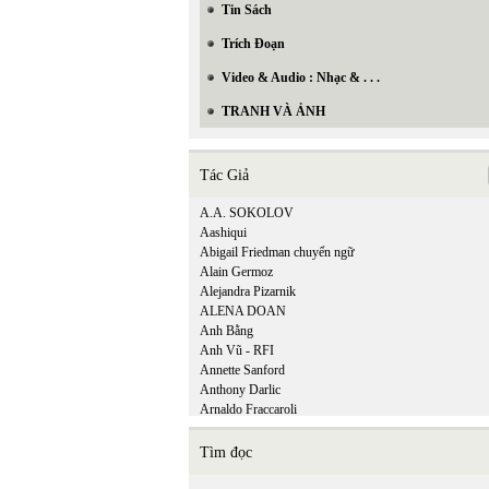
Tin Sách
Trích Đoạn
Video & Audio : Nhạc & . . .
TRANH VÀ ẢNH
Tác Giả
A.A. SOKOLOV
Aashiqui
Abigail Friedman chuyển ngữ
Alain Germoz
Alejandra Pizarnik
ALENA DOAN
Anh Bằng
Anh Vũ - RFI
Annette Sanford
Anthony Darlic
Arnaldo Fraccaroli
Tìm đọc