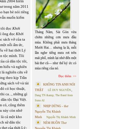
 Năm 2004 hiểm
như trong năm 2011
o bạn bè nói riêng
ôi vẫn muốn kiếm
 tôi đọc
Khởi
Tháng Năm, Sài Gòn vừa
vì ông đọc
Khởi
chớm những cơn mưa đầu
c sách vở của ta
mùa. Không phải mưa tháng
 một nỗi ấm ức,
Mười Hai… nhưng lạ là, mỗi
iểu về hai thời Lý
lần nghe tiếng mưa rơi trên
ân tộc mình. Tôi
mái phố, mình lại nhớ đến một
ủa cả dân tộc tôi,
bài thơ cũ— như thể ký ức có
ìm hiểu và nghiên
mùa riêng của nó.
t là nghiên cứu về
Đọc thêm
ông theo kịp Trần
hững sách vở và tài
KHÔNG TIN ANH NÓI
 đó có học thuật,
THẬT
LÊ DUY NGUYÊN
,
hi ca..., những gì
Dang TN &amp; The Band from
 dân tộc Đại Việt.
Suno AI
iện có, cộng thêm
NHỊP DỪNG - thơ
au này còn nhớ
Nguyễn Thị Khánh
 là cả một kho
Minh
Nguyễn Thị Khánh Minh
ịch sử dân tộc
NÉM BUỒN Thơ
p thơ của thời Lý-
Nguyễn Thị Khánh