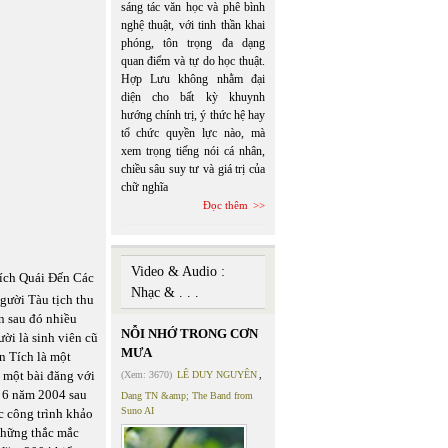
sáng tác văn học và phê bình
nghệ thuật, với tinh thần khai
phóng, tôn trọng đa dạng
quan điểm và tự do học thuật.
Hợp Lưu không nhằm đại
diện cho bất kỳ khuynh
hướng chính trị, ý thức hệ hay
tổ chức quyền lực nào, mà
xem trọng tiếng nói cá nhân,
chiều sâu suy tư và giá trị của
chữ nghĩa
Đọc thêm
Video & Audio :
ích Quái Đến Các
Nhạc & . . .
gười Tàu tịch thu
ên sau đó nhiều
NỖI NHỚ TRONG CƠN
ười là sinh viên cũ
MƯA
ăn Tích là một
n một bài đăng với
(Xem: 3670)
LÊ DUY NGUYÊN
,
 6 năm 2004 sau
Dang TN &amp; The Band from
Suno AI
c công trình khảo
 những thắc mắc