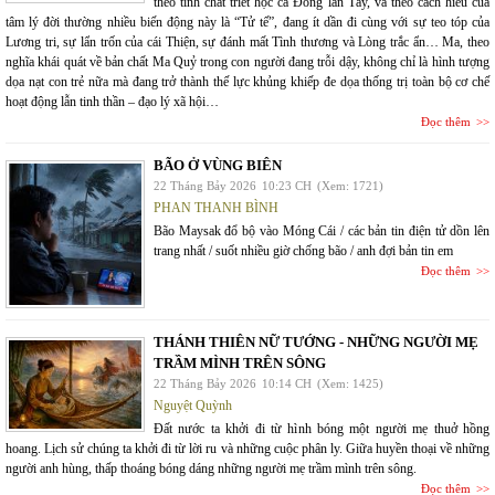
theo tính chất triết học cả Đông lẫn Tây, và theo cách hiểu của
tâm lý đời thường nhiều biến động này là “Tử tế”, đang ít dần đi cùng với sự teo tóp của
Lương tri, sự lẩn trốn của cái Thiện, sự đánh mất Tình thương và Lòng trắc ẩn… Ma, theo
nghĩa khái quát về bản chất Ma Quỷ trong con người đang trỗi dậy, không chỉ là hình tượng
dọa nạt con trẻ nữa mà đang trở thành thế lực khủng khiếp đe dọa thống trị toàn bộ cơ chế
hoạt động lẫn tinh thần – đạo lý xã hội…
Đọc thêm
BÃO Ở VÙNG BIÊN
22 Tháng Bảy 2026
10:23 CH
(Xem: 1721)
PHAN THANH BÌNH
Bão Maysak đổ bộ vào Móng Cái / các bản tin điện tử dồn lên
trang nhất / suốt nhiều giờ chống bão / anh đợi bản tin em
Đọc thêm
THÁNH THIÊN NỮ TƯỚNG - NHỮNG NGƯỜI MẸ
TRẦM MÌNH TRÊN SÔNG
22 Tháng Bảy 2026
10:14 CH
(Xem: 1425)
Nguyệt Quỳnh
Đất nước ta khởi đi từ hình bóng một người mẹ thuở hồng
hoang. Lịch sử chúng ta khởi đi từ lời ru và những cuộc phân ly. Giữa huyền thoại về những
người anh hùng, thấp thoáng bóng dáng những người mẹ trầm mình trên sông.
Đọc thêm