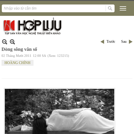
Trước
Sau
Dòng sông vắn số
02 Tháng Mười 2011
12:00 SA
(Xem: 123215)
HOÀNG CHÍNH