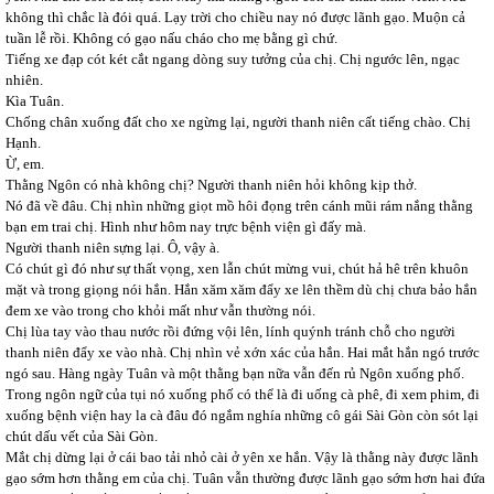
không thì chắc là đói quá. Lạy trời cho chiều nay nó được lãnh gạo. Muộn cả
tuần lễ rồi. Không có gạo nấu cháo cho mẹ bằng gì chứ.
Tiếng xe đạp cót két cắt ngang dòng suy tưởng của chị. Chị ngước lên, ngạc
nhiên.
Kìa Tuân.
Chống chân xuống đất cho xe ngừng lại, người thanh niên cất tiếng chào. Chị
Hạnh.
Ừ, em.
Thằng Ngôn có nhà không chị? Người thanh niên hỏi không kịp thở.
Nó đã về đâu. Chị nhìn những giọt mồ hôi đọng trên cánh mũi rám nắng thằng
bạn em trai chị. Hình như hôm nay trực bệnh viện gì đấy mà.
Người thanh niên sựng lại. Ô, vậy à.
Có chút gì đó như sự thất vọng, xen lẫn chút mừng vui, chút hả hê trên khuôn
mặt và trong giọng nói hắn. Hắn xăm xăm đẩy xe lên thềm dù chị chưa bảo hắn
đem xe vào trong cho khỏi mất như vẫn thường nói.
Chị lùa tay vào thau nước rồi đứng vội lên, lính quýnh tránh chỗ cho người
thanh niên đẩy xe vào nhà. Chị nhìn vẻ xớn xác của hắn. Hai mắt hắn ngó trước
ngó sau. Hàng ngày Tuân và một thằng bạn nữa vẫn đến rủ Ngôn xuống phố.
Trong ngôn ngữ của tụi nó xuống phố có thể là đi uống cà phê, đi xem phim, đi
xuống bệnh viện hay la cà đâu đó ngắm nghía những cô gái Sài Gòn còn sót lại
chút dấu vết của Sài Gòn.
Mắt chị dừng lại ở cái bao tải nhỏ cài ở yên xe hắn. Vậy là thằng này được lãnh
gạo sớm hơn thằng em của chị. Tuân vẫn thường được lãnh gạo sớm hơn hai đứa