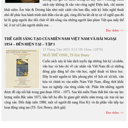
sách này không đi sâu vào công nghệ Điện ảnh, chỉ mượn
khái niệm Âm bản & Dương bản như một cánh cửa ban đầu, một ký hiệu nghệ thuật
nhỏ để phác họa hành trình tinh thần của tác giả, cùng đôi ba lát cắt tự sự về nghề qua đó
hé lộ giúp người đọc đôi chút về đời sống của những người làm phim Việt qua mấy thế
hệ, ở xứ sở Lắm người nhiều ma …
Đọc thêm
THẾ GIỚI SÁNG TẠO CỦA MIỀN NAM VIỆT NAM VÀ HẢI NGOẠI
1954 – ĐẾN HIỆN TẠI – TẬP 1
13 Tháng Tám 2025
9:11 CH
(Xem: 12079)
NGÔ THẾ VINH
,
TS Eric Henry
Cuốn sách này là bản dịch tuyển tập những bút ký cá nhân,
văn học và báo chí về các nhân vật Việt Nam đã có những
đóng góp đáng kể cho văn học, nghệ thuật và khoa học.
Đây là một nguồn tư liệu phong phú về lịch sử xã hội, văn
hóa và chính trị của miền Nam Việt Nam, đồng thời khắc
họa sự nghiệp của từng nhân vật. Phần lớn những người
được đề cập nổi bật trong giai đoạn 1954 – 1975. Sau khi miền Nam thất thủ vào tay lực
lượng miền Bắc năm 1975, hầu hết họ đều bị giam giữ nhiều năm trong các trại cải tạo
cộng sản. Đến thập niên 1980, một số người đã sang Hoa Kỳ và đa phần vẫn tiếp tục
hoạt động sáng tạo.(TS. Eric Henry, dịch giả)
Đọc thêm