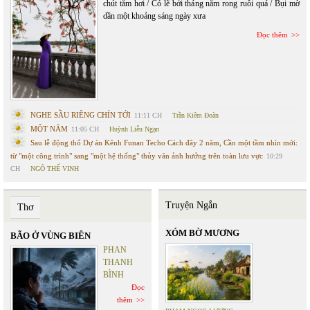
chút tăm hơi / Có lẽ bởi tháng năm rong ruỗi quá / Bụi mờ
dần một khoảng sáng ngày xưa
Đọc thêm
NGHE SẦU RIÊNG CHÍN TỚI
11:11 CH
Trần Kiêm Đoàn
MỘT NĂM
11:05 CH
Huỳnh Liễu Ngạn
Sau lễ động thổ Dự án Kênh Funan Techo Cách đây 2 năm, Cần một tầm nhìn mới:
từ "một công trình" sang "một hệ thống" thủy văn ảnh hưởng trên toàn lưu vực
10:29
CH
NGÔ THẾ VINH
Truyện Ngắn
Thơ
XÓM BỜ MƯƠNG
BÃO Ở VÙNG BIÊN
PHAN
THANH
BÌNH
Đọc
thêm