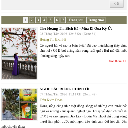
1
2
3
4
5
6
7
Trang sau
Trang cuối
Thơ Hoàng Thị Bích Hà - Mùa Đi Qua Ký Ức
08 Tháng Tám 2026
12:47 SA
(Xem: 81)
Hoàng Thị Bích Hà
Có người hỏi vì sao ta biền biệt / Đã bao mùa không thấy chút
tăm hơi / Có lẽ bởi tháng năm rong ruỗi quá / Bụi mờ dần một
khoảng sáng ngày xưa
Đọc thêm
NGHE SẦU RIÊNG CHÍN TỚI
07 Tháng Tám 2026
11:11 CH
(Xem: 49)
Trần Kiêm Đoàn
Dòng sống cũng như một dòng sông; có những con nước bất
ngờ và những khúc quanh nghiệt ngã. Tôi quyết định chuyến đi
từ Mỹ về cao nguyên Đắk Lắk - Buôn Ma Thuột chỉ trong vòng
mười lăm phút trước một ngọn trào tỉnh cảm đòi hỏi cần đến
một chuyến đi xa.