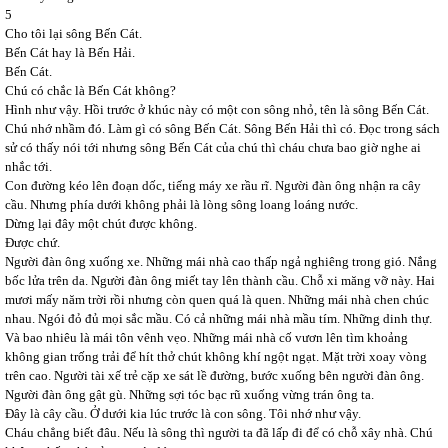
5
Cho tôi lại sông Bến Cát.
Bến Cát hay là Bến Hải.
Bến Cát.
Chú có chắc là Bến Cát không?
Hình như vậy. Hồi trước ở khúc này có một con sông nhỏ, tên là sông Bến Cát.
Chú nhớ nhầm đó. Làm gì có sông Bến Cát. Sông Bến Hải thì có. Đọc trong sách
sử có thấy nói tới nhưng sông Bến Cát của chú thì cháu chưa bao giờ nghe ai
nhắc tới.
Con đường kéo lên đoạn dốc, tiếng máy xe rầu rĩ. Người đàn ông nhận ra cây
cầu. Nhưng phía dưới không phải là lòng sông loang loáng nước.
Dừng lại đây một chút được không.
Được chứ.
Người đàn ông xuống xe. Những mái nhà cao thấp ngả nghiêng trong gió. Nắng
bốc lửa trên da. Người đàn ông miết tay lên thành cầu. Chỗ xi măng vỡ này. Hai
mươi mấy năm trời rồi nhưng còn quen quá là quen. Những mái nhà chen chúc
nhau. Ngói đỏ đủ mọi sắc mầu. Có cả những mái nhà mầu tím. Những dinh thự.
Và bao nhiêu là mái tôn vênh vẹo. Những mái nhà cố vươn lên tìm khoảng
không gian trống trải để hít thở chút không khí ngột ngạt. Mặt trời xoay vòng
trên cao. Người tài xế trẻ cặp xe sát lề đường, bước xuống bên người đàn ông.
Người đàn ông gật gù. Những sợi tóc bạc rũ xuống vừng trán ông ta.
Đây là cây cầu. Ở dưới kia lúc trước là con sông. Tôi nhớ như vậy.
Cháu chẳng biết đâu. Nếu là sông thì người ta đã lấp đi để có chỗ xây nhà. Chú