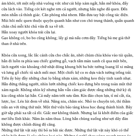
ám khói, tới một nếp nhà vuông vức như cái hộp xám ngắt, hắn mở khóa, đẩy
cửa lách vào. Tiếng cót két nghe rợn cả người, nhưng hắn nghe đã quen. Đến
mòn nhẵn cả thính giác. Căn phòng nhá nhem. Hắn đưa tay bật công tác điện.
Mùi hôi mốc quen thuộc quyện quanh hắn như con chó trung thành, quẩn quanh
chân chủ mỗi khi chủ vừa đi xa về tới.
Hắn xoay người khóa trái cửa lại.
Gạo không có, bo bo cũng không; lấy gì mà nấu cơm đây. Tiếng bà mẹ già thở
than ở nhà trên.
Khóa cửa xong, lắc lắc cánh cửa cho chắc ăn, nhét chùm chìa khóa vào túi quần,
hắn đi luồn ra phía sau chiếc giường gỗ, vạch tấm màn xanh cũ qua một bên,
lách người vào khoảng chữ nhật đóng khung bởi ba bức tường loang lổ xi măng
và lưng gỗ chiếc tủ sách mối mọt. Một chiếc kệ co ro dựa vách tường trống trải.
Trên ấy bày đầy những chai lọ bằng nhựa xám, những keo thủy tinh xanh nhạt.
Hắn đứng thẳng người, nhìn lướt những chiếc keo đựng bên trong toàn một thứ
xám ngoắt. Không nhìn kỹ nhưng hắn vẫn cảm giác được rằng những thứ kỳ dị
kia cũng nhìn lại hắn. Cả mấy năm trời sưu tầm. Kín đáo chọn lựa, tỉ mỉ cắt, tỉa,
lược, lọc. Lén lút đem về nhà. Nâng niu, chăm sóc. Nhỏ to chuyện trò, thì thầm
trấn an với từng thứ một. Một thứ viện bảo tàng khoa học đang thành hình. Bây
giờ sắp phải xa tất cả rồi. Giấc mơ không thành. Nhưng lại là khởi điểm của giấc
mơ liều lĩnh khác. Năm ăn năm thua. Lòng hắn chùng xuống như sợi dây đàn
không được chỉnh đúng độ căng.
Những thứ lặt vặt này thì bỏ ra bãi rác được. Những thứ lặt vặt này khó có thể
phân biệt được là của chủng loại nào. Những ý nghĩ chạy vòng quanh trong óc