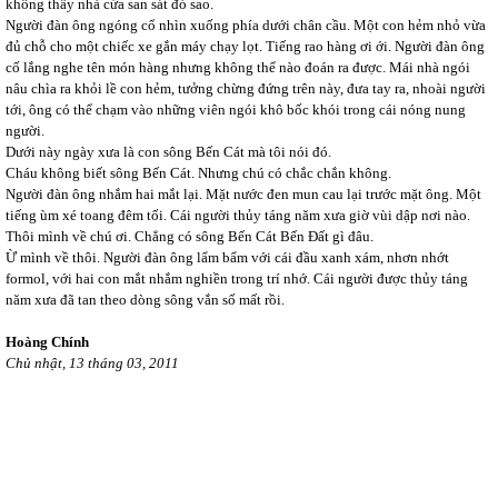
không thấy nhà cửa san sát đó sao.
Người đàn ông ngóng cổ nhìn xuống phía dưới chân cầu. Một con hẻm nhỏ vừa
đủ chỗ cho một chiếc xe gắn máy chạy lọt. Tiếng rao hàng ơi ới. Người đàn ông
cố lắng nghe tên món hàng nhưng không thể nào đoán ra được. Mái nhà ngói
nâu chìa ra khỏi lề con hẻm, tưởng chừng đứng trên này, đưa tay ra, nhoài người
tới, ông có thể chạm vào những viên ngói khô bốc khói trong cái nóng nung
người.
Dưới này ngày xưa là con sông Bến Cát mà tôi nói đó.
Cháu không biết sông Bến Cát. Nhưng chú có chắc chắn không.
Người đàn ông nhắm hai mắt lại. Mặt nước đen mun cau lại trước mặt ông. Một
tiếng ùm xé toang đêm tối. Cái người thủy táng năm xưa giờ vùi dập nơi nào.
Thôi mình về chú ơi. Chẳng có sông Bến Cát Bến Đất gì đâu.
Ừ mình về thôi. Người đàn ông lẩm bẩm với cái đầu xanh xám, nhơn nhớt
formol, với hai con mắt nhắm nghiền trong trí nhớ. Cái người được thủy táng
năm xưa đã tan theo dòng sông vắn số mất rồi.
Hoàng Chính
Chủ nhật, 13 tháng 03, 2011