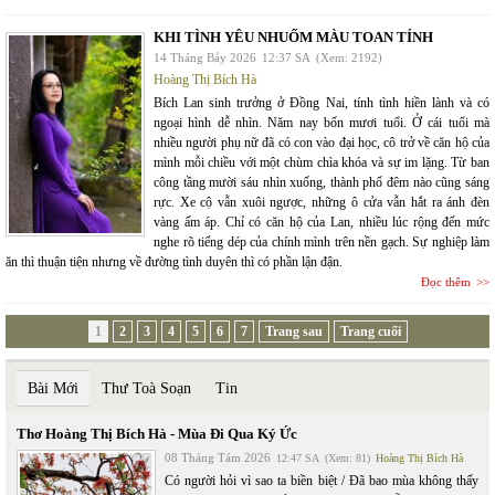
KHI TÌNH YÊU NHUỐM MÀU TOAN TÍNH
14 Tháng Bảy 2026
12:37 SA
(Xem: 2192)
Hoàng Thị Bích Hà
Bích Lan sinh trưởng ở Đồng Nai, tính tình hiền lành và có
ngoại hình dễ nhìn. Năm nay bốn mươi tuổi. Ở cái tuổi mà
nhiều người phụ nữ đã có con vào đại học, cô trở về căn hộ của
mình mỗi chiều với một chùm chìa khóa và sự im lặng. Từ ban
công tầng mười sáu nhìn xuống, thành phố đêm nào cũng sáng
rực. Xe cộ vẫn xuôi ngược, những ô cửa vẫn hắt ra ánh đèn
vàng ấm áp. Chỉ có căn hộ của Lan, nhiều lúc rộng đến mức
nghe rõ tiếng dép của chính mình trên nền gạch. Sự nghiệp làm
ăn thì thuận tiện nhưng về đường tình duyên thì có phần lận đận.
Đọc thêm
1
2
3
4
5
6
7
Trang sau
Trang cuối
Bài Mới
Thư Toà Soạn
Tin
Thơ Hoàng Thị Bích Hà - Mùa Đi Qua Ký Ức
08 Tháng Tám 2026
12:47 SA
(Xem: 81)
Hoàng Thị Bích Hà
Có người hỏi vì sao ta biền biệt / Đã bao mùa không thấy