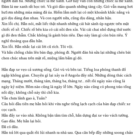
người đàn bà. Những chiếc lá me xanh. Giờ này vẫn còn những chiếc lá me xanh.
Đám lá me xanh rất học trò. Và gió đảo quanh những tàng cây. Gió vẫn mang hơi
hư1ơm những mùa màng đã úa. Hiếm lắm mới lại có một khoảnh khắc nắng và
gió dịu dàng đan nhau. Và con người nữa, cũng dịu dàng, nhân hậu.
Xin lỗi chị. Hắn nói, mắt liếc thật nhanh những cái bát sành úp ngược trên mặt
chiếc rổ xề. Chiếc rổ bên kia có cái nồi đen xỉn. Vài cái chai nhỏ đựng thứ nước
gì đó đen thẫm. Chắc không là gánh bún riêu. Dạo này làm gì còn bún riêu. Ý
nghĩ thoáng qua đầu hắn.
Xin lỗi. Hắn nhắc lại cái lời cũ rích. Tôi vội.
Và hắn chống chân lên bàn đạp, phóng đi. Người đàn bà sửa lại những chén bát
chen chúc nhau trên mặt rổ, miệng lẩm bẩm gì đó.
Hắn đạp xe vẹo cả xương sống. Gió vù vù bên tai. Tiếng loa phóng thanh đổ
ngập không gian. Chuyện gì lại xảy ra ở Angola đây nhỉ. Những dòng thác cách
mạng. Tháng mười, tháng tám, tháng ba, tháng tư... riết rồi ngày nào cũng là
ngày kỷ niệm. Hôm nào cũng là ngày lễ lớn. Ngày nào cũng có phong trào tổng
nổi dậy; không chỗ này thì chỗ kia.
Vẫn chưa lãnh gạo à, Tuân?
Câu hỏi đầu tiên mẹ hắn hỏi khi vừa nghe tiếng lạch cạch của bàn đạp chiếc xe
cọc cạch.
Hắn đẩy xe vào nhà. Không bận tâm tìm chỗ, hắn dựng đại xe vào vách tường.
Gạo đâu. Mẹ hắn lại hỏi.
Đã có đâu.
Hắn trả lời qua quắt rồi lủi nhanh ra nhà sau. Qua căn bếp đầy những soong chảo