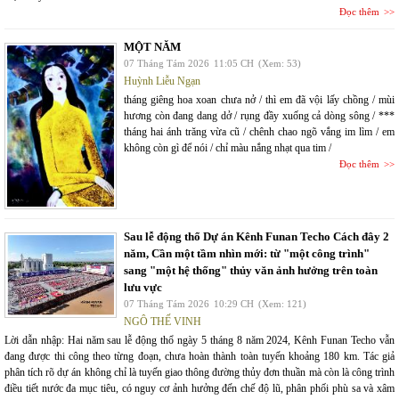
Đọc thêm
MỘT NĂM
07 Tháng Tám 2026
11:05 CH
(Xem: 53)
Huỳnh Liễu Ngạn
tháng giêng hoa xoan chưa nở / thì em đã vội lấy chồng / mùi
hương còn đang dang dở / rụng đầy xuống cả dòng sông / ***
tháng hai ánh trăng vừa cũ / chênh chao ngõ vắng im lìm / em
không còn gì để nói / chỉ màu nắng nhạt qua tim /
Đọc thêm
Sau lễ động thổ Dự án Kênh Funan Techo Cách đây 2
năm, Cần một tầm nhìn mới: từ "một công trình"
sang "một hệ thống" thủy văn ảnh hưởng trên toàn
lưu vực
07 Tháng Tám 2026
10:29 CH
(Xem: 121)
NGÔ THẾ VINH
Lời dẫn nhập: Hai năm sau lễ động thổ ngày 5 tháng 8 năm 2024, Kênh Funan Techo vẫn
đang được thi công theo từng đoạn, chưa hoàn thành toàn tuyến khoảng 180 km. Tác giả
phân tích rõ dự án không chỉ là tuyến giao thông đường thủy đơn thuần mà còn là công trình
điều tiết nước đa mục tiêu, có nguy cơ ảnh hưởng đến chế độ lũ, phân phối phù sa và xâm