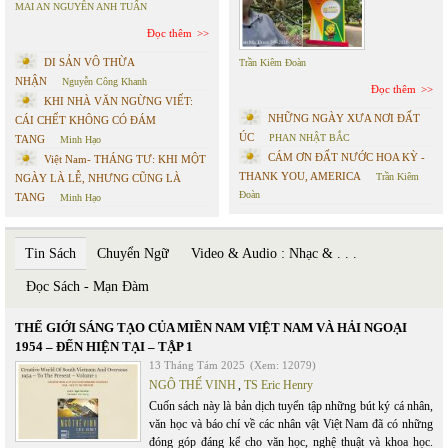
MAI AN NGUYỄN ANH TUẤN
Đọc thêm
DI SẢN VÔ THỪA
Trần Kiêm Đoàn
NHẬN
Nguyễn Công Khanh
Đọc thêm
KHI NHÀ VĂN NGỪNG VIẾT:
NHỮNG NGÀY XƯA NƠI ĐẤT
CÁI CHẾT KHÔNG CÓ ĐÁM
ÚC
PHAN NHẬT BẮC
TANG
Minh Hạo
CÁM ƠN ĐẤT NƯỚC HOA KỲ -
Việt Nam- THÁNG TƯ: KHI MỘT
THANK YOU, AMERICA
Trần Kiêm
NGÀY LÀ LỄ, NHƯNG CŨNG LÀ
Đoàn
TANG
Minh Hạo
Tin Sách
Chuyển Ngữ
Video & Audio : Nhạc & . . .
Đọc Sách - Mạn Đàm
THẾ GIỚI SÁNG TẠO CỦA MIỀN NAM VIỆT NAM VÀ HẢI NGOẠI
1954 – ĐẾN HIỆN TẠI – TẬP 1
13 Tháng Tám 2025
(Xem: 12079)
NGÔ THẾ VINH
,
TS Eric Henry
Cuốn sách này là bản dịch tuyển tập những bút ký cá nhân,
văn học và báo chí về các nhân vật Việt Nam đã có những
đóng góp đáng kể cho văn học, nghệ thuật và khoa học.