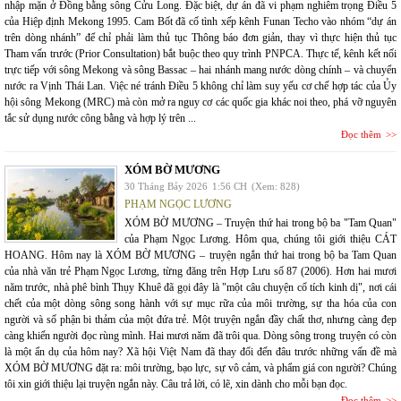
nhập mặn ở Đồng bằng sông Cửu Long. Đặc biệt, dự án đã vi phạm nghiêm trọng Điều 5
của Hiệp định Mekong 1995. Cam Bốt đã cố tình xếp kênh Funan Techo vào nhóm “dự án
trên dòng nhánh” để chỉ phải làm thủ tục Thông báo đơn giản, thay vì thực hiện thủ tục
Tham vấn trước (Prior Consultation) bắt buộc theo quy trình PNPCA. Thực tế, kênh kết nối
trực tiếp với sông Mekong và sông Bassac – hai nhánh mang nước dòng chính – và chuyển
nước ra Vịnh Thái Lan. Việc né tránh Điều 5 không chỉ làm suy yếu cơ chế hợp tác của Ủy
hội sông Mekong (MRC) mà còn mở ra nguy cơ các quốc gia khác noi theo, phá vỡ nguyên
tắc sử dụng nước công bằng và hợp lý trên ...
Đọc thêm
XÓM BỜ MƯƠNG
30 Tháng Bảy 2026
1:56 CH
(Xem: 828)
PHẠM NGỌC LƯƠNG
XÓM BỜ MƯƠNG – Truyện thứ hai trong bộ ba "Tam Quan"
của Phạm Ngọc Lương. Hôm qua, chúng tôi giới thiệu CÁT
HOANG. Hôm nay là XÓM BỜ MƯƠNG – truyện ngắn thứ hai trong bộ ba Tam Quan
của nhà văn trẻ Phạm Ngọc Lương, từng đăng trên Hợp Lưu số 87 (2006). Hơn hai mươi
năm trước, nhà phê bình Thụy Khuê đã gọi đây là "một câu chuyện cổ tích kinh dị", nơi cái
chết của một dòng sông song hành với sự mục rữa của môi trường, sự tha hóa của con
người và số phận bi thảm của một đứa trẻ. Một truyện ngắn đầy chất thơ, nhưng càng đẹp
càng khiến người đọc rùng mình. Hai mươi năm đã trôi qua. Dòng sông trong truyện có còn
là một ẩn dụ của hôm nay? Xã hội Việt Nam đã thay đổi đến đâu trước những vấn đề mà
XÓM BỜ MƯƠNG đặt ra: môi trường, bạo lực, sự vô cảm, và phẩm giá con người? Chúng
tôi xin giới thiệu lại truyện ngắn này. Câu trả lời, có lẽ, xin dành cho mỗi bạn đọc.
Đọc thêm