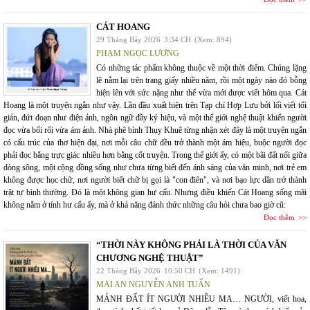
CÁT HOANG
29 Tháng Bảy 2026
3:34 CH
(Xem: 894)
PHẠM NGỌC LƯƠNG
Có những tác phẩm không thuộc về một thời điểm. Chúng lặng
lẽ nằm lại trên trang giấy nhiều năm, rồi một ngày nào đó bỗng
hiện lên với sức nặng như thể vừa mới được viết hôm qua. Cát
Hoang là một truyện ngắn như vậy. Lần đầu xuất hiện trên Tạp chí Hợp Lưu bởi lối viết tối
giản, đứt đoạn như điện ảnh, ngôn ngữ đầy ký hiệu, và một thế giới nghệ thuật khiến người
đọc vừa bối rối vừa ám ảnh. Nhà phê bình Thụy Khuê từng nhận xét đây là một truyện ngắn
có cấu trúc của thơ hiện đại, nơi mỗi câu chữ đều trở thành một ám hiệu, buộc người đọc
phải đọc bằng trực giác nhiều hơn bằng cốt truyện. Trong thế giới ấy, có một bãi đất nổi giữa
dòng sông, một cộng đồng sống như chưa từng biết đến ánh sáng của văn minh, nơi trẻ em
không được học chữ, nơi người biết chữ bị gọi là "con điên", và nơi bạo lực dần trở thành
trật tự bình thường. Đó là một không gian hư cấu. Nhưng điều khiến Cát Hoang sống mãi
không nằm ở tính hư cấu ấy, mà ở khả năng đánh thức những câu hỏi chưa bao giờ cũ:
Đọc thêm
“THỜI NÀY KHÔNG PHẢI LÀ THỜI CỦA VĂN
CHƯƠNG NGHỆ THUẬT”
22 Tháng Bảy 2026
10:50 CH
(Xem: 1491)
MAI AN NGUYỄN ANH TUẤN
MẢNH ĐẤT ÍT NGƯỜI NHIỀU MA… NGƯỜI, viết hoa,