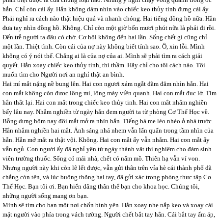
hắn. Chỉ còn cái ấy. Hắn không dám nhìn vào chiếc keo thủy tinh đựng cái ấy.
Phải nghĩ ra cách nào thật hiệu quả và nhanh chóng. Hai tiếng đồng hồ nữa. Hắn
đưa tay nhìn đồng hồ. Không. Chỉ còn một giờ bốn mươi phút nữa là phải đi rồi.
Đến trễ người ta đâu có chờ. Cơ hội không đến hai lần. Sống chết gì cũng chỉ
một lần. Thiệt tình. Còn cái của nợ này không biết tính sao. Ô, xin lỗi. Mình
không có ý nói thế. Chẳng ai là của nợ của ai. Mình sẽ phải tìm ra cách giải
quyết. Hắn xoay chiếc keo thủy tinh, thì thầm. Hãy chỉ cho tôi cách nào. Tôi
muốn tìm cho Người nơi an nghỉ thật an bình.
Hai mí mắt nặng nề bung lên. Hai con ngươi xám ngắt đăm đăm nhìn hắn. Hai
con mắt không còn được lông mi, lông mày viền quanh. Hai con mắt đục lờ. Tim
hắn thắt lại. Hai con mắt trong chiếc keo thủy tinh. Hai con mắt nhắm nghiền
bấy lâu nay. Nhắm nghiền từ ngày hắn đem người ta từ phòng Cơ Thể Học về.
Bỗng dưng hôm nay đôi mắt mở ra nhìn hắn. Tiếng bà mẹ léo nhéo ở nhà trước.
Hắn nhắm nghiền hai mắt. Ánh sáng nhá nhem vẫn lẩn quẩn trong tầm nhìn của
hắn. Hắn mở mắt ra thật vội. Không. Hai con mắt ấy vẫn nhắm. Hai con mắt ấy
vẫn ngủ. Con người ấy đã nghỉ yên từ ngày thành vật thí nghiệm cho đám sinh
viên trường thuốc. Sống có mái nhà, chết có nấm mồ. Thiên hạ vẫn ví von.
Nhưng người này khi còn lê lết được, vẫn gửi thân trên vỉa hè cái thành phố đã
chẳng còn tên, và lúc buông thõng hai tay, đã gửi xác trong phòng thực tập Cơ
Thể Học. Bạn tôi ơi. Bạn hiến dâng thân thể bạn cho khoa học. Chúng tôi,
những người sống mang ơn bạn.
Mình sẽ tìm cho bạn một nơi chốn bình yên. Hắn xoay nhẹ nắp keo và xoay cái
mặt người vào phía trong vách tường. Người chết bắt tay hắn. Cái bắt tay ấm áp,