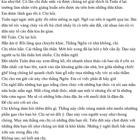
kia như thế. Có lần chị thắc mắc và được chúng nó giải thích là Tuân ở lại
trường làm nhân viên giảng huấn nên được ưu tiên hơn những đứa khác.
Em được lãnh gạo rồi à. Chị hỏi.
Tuân ngơ ngác một giây rồi nhìn mông ra ngõ. Ngõ cụt nên ít người qua lại. Hai
đứa trẻ tóc vàng cháy và rối bù chơi nhảy lò cò trên sân đất, cãi nhau ỏm tỏi vì
đứa này tố cáo đứa kia ăn gian.
Hở Tuân. Chị lại hỏi.
Hắn ậm ừ. Rồi lảng qua chuyện khác, Thằng Ngôn có nhà không, chị.
Chị nhìn hắn. Cái thằng lẩn thẩn. Mới hỏi xong đã lại hỏi y hệt câu ấy. Dạo này
người ta bị lẩn thẩn hơi nhiều. Chị thầm nghĩ.
Đột nhiên Tuân đưa tay xem đồng hồ, rồi nhanh nhẹn tháo cái bao tải ở yên xe.
Hắn nhấc cái bao lên, xách vào tận khoảng giữa căn nhà, len giữa những chiếc
ghế lỏng chỏng kê quanh chiếc bàn gỗ trầy trụa những vẩy véc ni nâu thẫm.
Chị cho em gửi cái này cho thằng Ngôn. Em có việc phải đi bây giờ.
Chị nghĩ đến những hạt gạo trắng chen chúc với những hạt thóc và sỏi sạn mầu
nâu hoặc mầu ngà. Mất công nhặt thóc, nhặt sạn một tí nhưng rồi sẽ là những
bữa cơm ngon. Mẹ sẽ có những bữa cháo đặc ăn với muối thật là đặm đà.
Để chị nói với nó cho.
Chị không dám hỏi thêm điều gì. Thằng này chắc trúng mánh nên muốn nhường
phần gạo cho bạn bè. Chị sợ nó đổi ý. Dạo này con người xoay như chong
chóng. May mà thằng em chị có những đứa bạn tốt. Trên đời này chơi được với
những đứa bạn tốt như chúng nó thật là khó khăn. Những ý nghĩ đuổi bắt nhau
xớn xác trong đầu chị.
Không sao, nó biết mà chị.