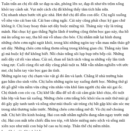
Tuân trấn an chị rồi dắt xe đạp ra sân, phóng lên xe, đạp đi như tên trộm xổng
khỏi tay cảnh sát. Vụt một cách chị đã không thấy tăm tích hắn nữa.
Chị nhanh nhẹn bước tới góc nhà. Hơi thở chị đổ dồn con dốc. Chị ngồi xuống
vỗ nhẹ vào cái bao tải. Cái bao cứng ngắc. Cái này cũng phải chục ký gạo chứ
không ít. Chị loay hoay tháo sợi dây buộc miệng túi. Tháng này vậy là trúng
mánh. Hai chục ký gạo thằng Ngôn lãnh ở trường cộng thêm bọc gạo này, tha hồ
mà ăn uống no say, tha hồ mà vỗ nhau cho béo. Chị nhắm mắt lại hình dung
những chén cơm nghi ngút khói, trong khi những ngón tay vẫn mau mắn tháo gỡ
sợi dây. Những chén cơm trắng thơm nồng trong không gian chị. Thằng này làm
gì mà buộc kỹ thế không biết. Nồi cháo trắng sôi lụp bụp trên bếp củi. Những
mối dây cứ rối vào nhau. Củi nỏ, than nổ lách tách văng ra những vẩy lân tinh
vàng rực. Cuối cùng rồi sợi dây cũng phải tuột ra. Mắt vẫn nhắm nghiền với ước
mơ, chị luồn tay vào bọc gạo ân tình.
Những ngón tay chị chạm vào vật gì đó ẩm và lạnh. Chẳng lẽ nhà trường bán
gạo hẩm cho sinh viên. Chị luồn những ngón tay xuống dưới bọc. Những thứ gì
đó gồ ghề vừa mềm vừa cứng vừa nhão vừa khô làm người chị sần sùi gai ốc.
Chị thành con cóc cụ. Chị khẽ lắc đầu để xô đi cái cảm giác khó chịu, rồi tuột
hẳn lớp vải bao tải xuống. Những chén cơm trắng bốc khói tỏa ra một thứ mùi gì
đó gây gây tanh tanh và nồng như mùi thuốc sát trùng chị bắt gặp khi săn sóc mẹ
trong nhà thương tuần trước. Những chén cơm trắng mờ đi. Và chị mở choàng
mắt. Chị hét lên kinh hoàng. Hai con mắt nhắm nghiền đang nằm ngay trước mặt
chị. Hai con mắt trên chiếc đầu teo tóp, với khóe miệng méo xệch và sống mũi
xiên xẹo như mũi con búp bê cao su bị móp. Thân thể chị mềm nhũn.