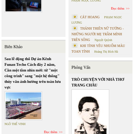
PHẠM NGỌC LƯƠNG
Đọc thêm
CÁT HOANG
PHẠM NGỌC
LƯƠNG
THÁNH THIÊN NỮ TƯỚNG -
NHỮNG NGƯỜI MẸ TRẦM MÌNH
TRÊN SÔNG
Nguyệt Quỳnh
KHI TÌNH YÊU NHUỐM MÀU
Biên Khảo
TOAN TÍNH
Hoàng Thị Bích Hà
Sau lễ động thổ Dự án Kênh
Funan Techo Cách đây 2 năm,
Phỏng Vấn
Cần một tầm nhìn mới: từ "một
công trình" sang "một hệ thống"
TRÒ CHUYỆN VỚI NHÀ THƠ
thủy văn ảnh hưởng trên toàn lưu
TRANG CHÂU
vực
NGÔ THẾ VINH
Đọc thêm