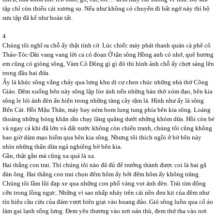
tập chỉ còn thiếu cái xương sọ. Nếu như không có chuyến đi bất ngờ này thì bộ
sưu tập đã kể như hoàn tất.
4
Chúng tôi nghĩ ra chỗ ấy thật tình cờ. Lúc chiếc máy phát thanh quán cà phê cô
Thảo-Tóc-Dài vang vang lời ca có đoạn Ở tận sông Hồng anh có nhớ, quê hương
em cũng có giòng sông, Vàm Cỏ Đông gì gì đó thì hình ảnh chỗ ấy chợt sáng lên
trong đầu hai đứa.
Ấy là khúc sông vắng chảy qua lưng khu di cư chen chúc những nhà thờ Công
Giáo. Đêm xuống bên này sông lập lòe ánh nến những bàn thờ xóm đạo, bên kia
sông le lói ánh đèn ẩn hiện trong những tàng cây rậm lá. Hình như ấy là sông
Bến Cát. Hồi Mậu Thân, máy bay ném bom lung tung phía bên kia sông. Loáng
thoáng những bóng khăn rằn chạy lăng quăng dưới những khóm dừa. Hồi còn bé
và ngay cả khi đã lớn và đất nước không còn chiến tranh, chúng tôi cũng không
bao giờ dám mạo hiểm qua bên kia sông. Nhưng tôi thích ngồi ở bờ bên này
nhìn những thân dừa ngả nghiêng bờ bên kia.
Gần, thật gần mà cũng xa quá là xa.
Hai thằng con trai. Thì chúng tôi nào đã đủ để trưởng thành được coi là hai gã
đàn ông. Hai thằng con trai chọn đêm hôm ấy bởi đêm hôm ấy không trăng.
Chúng tôi lầm lũi đạp xe qua những con phố vàng vọt ánh đèn. Trái tim động
cỡn trong lồng ngực. Những vì sao nhấp nháy trên cái nền đen kịt của đêm như
tín hiệu cầu cứu của đám vượt biên giạt vào hoang đảo. Gió sông luồn qua cổ áo
làm gai lạnh sống lưng. Đem yêu thương vào nơi oán thù, đem thứ tha vào nơi