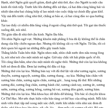
Hạnh, nhờ Ngôn giải quyết giùm, định ghé nhà thờ, đọc cho Người ta một câu
kinh rồi tính tiếp. Trước khi lên đường đến xứ đạo, cả hai đứa cùng hăng hái và
nhiệt tâm như hai chàng hiệp sĩ lao mình vào cuộc thập tự chinh đầy gian khổ.
Vậy mà đến trước cổng nhà thờ, chẳng ai bảo ai, cả hai cùng đảo xe qua hướng
khác.
Tại tao thấy có nhiều đứa lảng vảng ở ngoài cổng nhà thờ quá. Tôi gạt tàn thuốc
xuống đất, nói nhỏ.
Thì giáo dân đi nhà thờ cầu kinh. Ngôn lầu bầu.
Tôi nhìn Ngôn ngờ vực. Những khuôn mặt phẳng lì bia đá ấy không thể là chân
dung của bầy chiên ngoan đạo. Nhưng tôi không cãi cọ với Ngôn. Từ lâu, tôi có
thói quen bỏ ngoài tai những điều gây tranh luận.
Thằng khốn Tuân hên thật. Ngôn nheo mắt, nhìn chất nước đen nâu trong lòng
ly, nói như nói cho một mình nó nghe. Giờ này chắc tới hải phận quốc tế rồi.
Tôi cũng lẩm bẩm, như cho một mình tôi nghe thôi. Những thứ còn lại kia không
biết nó đem đi đâu. Đem lại trường thì đâu có kịp.
Những thứ còn lại kia. Những bàn tay với đủ thứ lặt vặt như xương ngón, xương
thuyền, xương nguyệt, xương đậu, xương thang... nọ kia. Những bàn chân với
xương bàn chân, xương ngón chân, xương gót... lung tung đủ thứ. Rồi những
xương đùi, xương ống chân, xương bánh chè, xương cánh tay, xương ức, xương
sườn, xương sống, xương hông, xương bả vai, xương đòn gánh, xương hàm.
Những thứ còn lại kia. Nhà khoa học dở điên dở khùng. Tên bác sĩ chuyên khoa
Cơ Thể Học. Mơ ước thực hiện viện bảo tàng cơ thể học của riêng mình. Mỗi khi
sinh viên thực tập mổ xong một xác chết, trước khi nhân viên nhà xác đem đi
thiêu, nhà khoa học lén tháo, gỡ, cắt, lóc… đem mấy cái xương về nhà. Bộ sưu