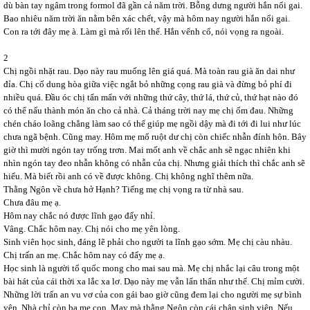
dù bàn tay ngâm trong formol đã gần cả năm trời. Bỗng dưng người hắn nổi gai.
Bao nhiêu năm trời ăn nằm bên xác chết, vậy mà hôm nay người hắn nổi gai.
Con ra tới đây mẹ à. Làm gì mà rối lên thế. Hắn vểnh cổ, nói vọng ra ngoài.
2
Chị ngồi nhặt rau. Dạo này rau muống lên giá quá. Mà toàn rau già ăn dai như
đỉa. Chị cố dung hòa giữa việc ngắt bỏ những cọng rau già và đừng bỏ phí đi
nhiều quá. Đầu óc chị tẩn mẩn với những thứ cây, thứ lá, thứ củ, thứ hạt nào đó
có thể nấu thành món ăn cho cả nhà. Cả tháng trời nay mẹ chị ốm đau. Những
chén cháo loãng chẳng làm sao có thể giúp mẹ ngồi dậy mà đi tới đi lui như lúc
chưa ngã bệnh. Cũng may. Hôm mẹ mổ ruột dư chị còn chiếc nhẫn đính hôn. Bây
giờ thì mười ngón tay trống trơn. Mai mốt anh về chắc anh sẽ ngạc nhiên khi
nhìn ngón tay đeo nhẫn không có nhẫn của chị. Nhưng giải thích thì chắc anh sẽ
hiểu. Mà biết rồi anh có về được không. Chị không nghĩ thêm nữa.
Thằng Ngôn về chưa hở Hạnh? Tiếng mẹ chị vọng ra từ nhà sau.
Chưa đâu mẹ ạ.
Hôm nay chắc nó được lĩnh gạo đấy nhỉ.
Vâng. Chắc hôm nay. Chị nói cho mẹ yên lòng.
Sinh viên học sinh, đáng lẽ phải cho người ta lĩnh gạo sớm. Mẹ chị càu nhàu.
Chị trấn an mẹ. Chắc hôm nay có đấy mẹ ạ.
Học sinh là người tổ quốc mong cho mai sau mà. Mẹ chị nhắc lại câu trong một
bài hát của cái thời xa lắc xa lơ. Dạo này mẹ vẫn lẩn thẩn như thế. Chị mỉm cười.
Những lời trấn an vu vơ của con gái bao giờ cũng đem lại cho người mẹ sự bình
yên. Nhà chỉ còn ba mẹ con. May mà thằng Ngôn còn cái chân sinh viên. Nếu