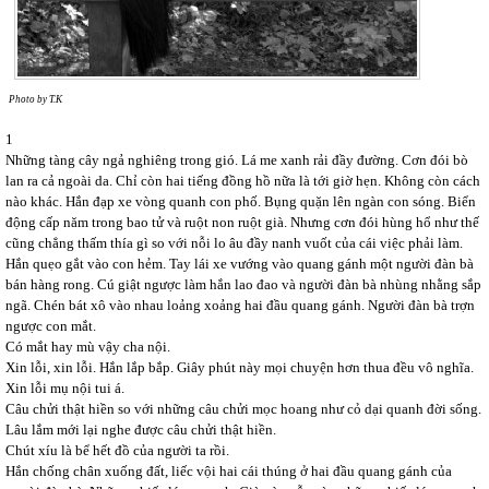
Photo by T.K
1
Những tàng cây ngả nghiêng trong gió. Lá me xanh rải đầy đường. Cơn đói bò
lan ra cả ngoài da. Chỉ còn hai tiếng đồng hồ nữa là tới giờ hẹn. Không còn cách
nào khác. Hắn đạp xe vòng quanh con phố. Bụng quặn lên ngàn con sóng. Biển
động cấp năm trong bao tử và ruột non ruột già. Nhưng cơn đói hùng hổ như thế
cũng chẳng thấm thía gì so với nỗi lo âu đầy nanh vuốt của cái việc phải làm.
Hắn quẹo gắt vào con hẻm. Tay lái xe vướng vào quang gánh một người đàn bà
bán hàng rong. Cú giật ngược làm hắn lao đao và người đàn bà nhùng nhằng sắp
ngã. Chén bát xô vào nhau loảng xoảng hai đầu quang gánh. Người đàn bà trợn
ngược con mắt.
Có mắt hay mù vậy cha nội.
Xin lỗi, xin lỗi. Hắn lắp bắp. Giây phút này mọi chuyện hơn thua đều vô nghĩa.
Xin lỗi mụ nội tui á.
Câu chửi thật hiền so với những câu chửi mọc hoang như cỏ dại quanh đời sống.
Lâu lắm mới lại nghe được câu chửi thật hiền.
Chút xíu là bể hết đồ của người ta rồi.
Hắn chống chân xuống đất, liếc vội hai cái thúng ở hai đầu quang gánh của