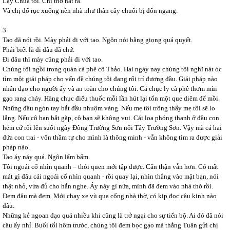
Lạy Chúa tôi. Chị thở hắt ra.
Và chị đổ rục xuống nền nhà như thân cây chuối bị đốn ngang.
3
Tao đã nói rồi. Mày phải đi với tao. Ngôn nói bằng giọng quả quyết.
Phải biết là đi đâu đã chứ.
Đi đâu thì mày cũng phải đi với tao.
Chúng tôi ngồi trong quán cà phê cô Thảo. Hai ngày nay chúng tôi nghĩ nát óc
tìm một giải pháp cho vấn đề chúng tôi đang rối trí đương đầu. Giải pháp nào
nhân đạo cho người ấy và an toàn cho chúng tôi. Cả chục ly cà phê thơm mùi
gạo rang cháy. Hàng chục điếu thuốc mỗi lần hút lại tốn một que diêm để mồi.
Những đầu ngón tay bắt đầu nhuộm vàng. Nếu mẹ tôi trông thấy mẹ tôi sẽ lo
lắng. Nếu cô bạn bắt gặp, cô bạn sẽ không vui. Cái loa phóng thanh ở đầu con
hẻm cứ rối lên suốt ngày Đông Trường Sơn nối Tây Trường Sơn. Vậy mà cả hai
đứa con trai - vốn thầm tự cho mình là thông minh - vẫn không tìm ra được giải
pháp nào.
Tao áy náy quá. Ngôn lẩm bẩm.
Tôi ngoái cổ nhìn quanh – thói quen mới tập được. Cẩn thận vẫn hơn. Có mất
mát gì đâu cái ngoái cổ nhìn quanh - rồi quay lại, nhìn thẳng vào mặt bạn, nói
thật nhỏ, vừa đủ cho hắn nghe. Áy náy gì nữa, mình đã đem vào nhà thờ rồi.
Đem đâu mà đem. Mới chạy xe vù qua cổng nhà thờ, có kịp đọc câu kinh nào
đâu.
Những kẻ ngoan đạo quá nhiều khi cũng là trở ngại cho sự tiến bộ. Ai đó đã nói
câu ấy nhỉ. Buổi tối hôm trước, chúng tôi đem bọc gạo mà thằng Tuân gửi chị