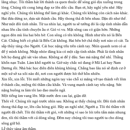
lăng nhục. Tôi thầm hát lời thánh ca quen thuộc để sóng gió dịu xuống trong
lòng. Chúng tôi cong lưng đạp xe lên dốc cầu. Bạn ơi, hãy nghỉ yên nhé. Hãy
nghỉ yên. Chúng tôi không thể làm gì khác. Chúng tôi không còn cách nào khác.
Hai đứa dừng xe, dựa sát thành cầu. Hãy thong thả đi bên nhau. Dặn dò như thế.
Như một đôi tình nhân. Từ xa nhìn lại, người ta sẽ tưởng đó là cặp tình nhân dẫn
nhau lên cầu tính chuyện ầu ơ. Gió vi vu. Mặt sông cau có giận hờn. Những
ngọn đèn mù lòa hai bên bờ. Con sông có tên không. Hình như tên nó là Bến
Cát. Chẳng biết có phải là Bến Cát không. Hai bên bờ chả thấy nơi nào có cát. Ta
sắp thủy táng cho Người. Cái bọc nặng trĩu trên cánh tay. Nhìn quanh xem có ai
để ý mình không. Nhập nhòe đàng kia có một cặp tình nhân. Phải là tình nhân
bởi họ đang ghì sát vào nhau. Không ai để ý đâu. Sao mà nặng thế nhỉ. Thằng
khốn nạn Tuân. Làm khổ người ta. Giờ này chắc nó đang ở Mã Lai hay Nam
Dương rồi. Nhà bác học điên điên khùng khùng. Chẳng bao lâu nó sẽ định cư ở
một xứ sở xa xôi nào đó, nơi con người được hít thở hồn nhiên.
Xin lỗi, xin lỗi. Tôi miết những ngón tay vào chỗ xi măng vỡ tạo thành vết lõm
ở thành cầu, miệng thì thầm cầu khấn. Và vung mạnh cánh tay trĩu nặng. Sức
nặng buông ra làm tôi lao đao muốn ngã.
Một tiếng ùm vang lên. Mặt nước đen cau lại, giận dữ.
Thôi về. Chúng tôi ngó trước nhìn sau. Không ai thấy chúng tôi. Đôi tình nhân
thong thả đạp xe, lên cầu hóng gió. Hãy an nghỉ nhé, Người ạ. Tôi thì thầm với
người đã chết. Tôi thì thầm với gió, với những vì sao le lói trên tấm màn nhung
đen, tôi thì thầm với cả dòng sông. Đêm nay chúng tôi trao người ta cho dòng
sông giữ hộ.
Lễ thủy táng âm thầm.