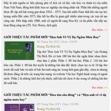
Đây là một nguồn tư liệu phong phú về lịch sử xã hội, văn hóa và chính trị của miền
Nam Việt Nam, đồng thời khắc họa sự nghiệp của từng nhân vật. Phần lớn những người
được đề cập nổi bật trong giai đoạn 1954 – 1975. Sau khi miền Nam thất thủ vào tay lực
lượng miền Bắc năm 1975, hầu hết họ đều bị giam giữ nhiều năm trong các trại cải tạo
cộng sản. Đến thập niên 1980, một số người đã sang Hoa Kỳ và đa phần vẫn tiếp tục
hoạt động sáng tạo.(TS. Eric Henry, dịch giả)
Đọc thêm
GIỚI THIỆU TÁC PHẨM MỚI “Hẹn Anh Về Vỹ Dạ Ngắm Mưa Bay”
06 Tháng Sáu 2025
(Xem: 13429)
Hoàng Thị Bích Hà
Tập thơ “Hẹn Anh Về Vỹ Dạ Ngắm Mưa Bay” của Hoàng
Thị Bích Hà có hơn 180 bài thơ dài ngắn khác nhau được
chia làm 2 phần: Phần 1: 80 bài thơ, Phần 2: 116 bài thơ
bốn câu. Phần 1: 80 bài thơ tuyển là những bài tâm đắc được chọn lọc ra từ 10 tập thơ
trước đã xuất bản và một số bài thơ mới sáng tác trong thời gian gần đây, chưa in nhưng
đã được đăng tải trên các trang báo mạng và website Văn học Nghệ thuật trong và ngoài
nước. Phần 2 là những khổ thơ yêu thích, mỗi bài chỉ chon 4 câu trong số những bài thơ
đã xuất bản.
Đọc thêm
GIỚI THIỆU TÁC PHẨM MỚI “Hoa tím sầu đông” và “Hẹn anh về vĩ dạ
ngắm mưa bay”
29 Tháng Năm 2025
(Xem: 15249)
Hoàng Thị Bích Hà