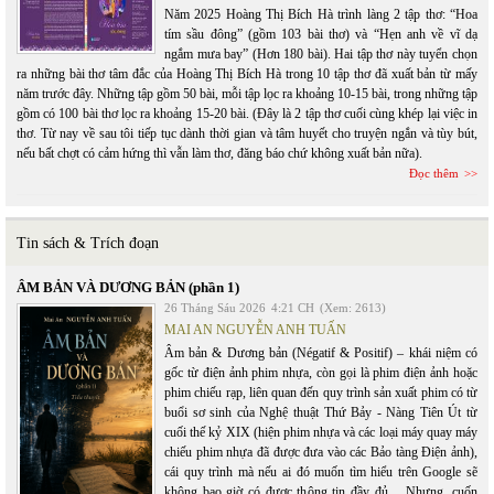
Năm 2025 Hoàng Thị Bích Hà trình làng 2 tập thơ: “Hoa
tím sầu đông” (gồm 103 bài thơ) và “Hẹn anh về vĩ dạ
ngắm mưa bay” (Hơn 180 bài). Hai tập thơ này tuyển chọn
ra những bài thơ tâm đắc của Hoàng Thị Bích Hà trong 10 tập thơ đã xuất bản từ mấy
năm trước đây. Những tập gồm 50 bài, mỗi tập lọc ra khoảng 10-15 bài, trong những tập
gồm có 100 bài thơ lọc ra khoảng 15-20 bài. (Đây là 2 tập thơ cuối cùng khép lại việc in
thơ. Từ nay về sau tôi tiếp tục dành thời gian và tâm huyết cho truyện ngắn và tùy bút,
nếu bất chợt có cảm hứng thì vẫn làm thơ, đăng báo chứ không xuất bản nữa).
Đọc thêm
Tin sách & Trích đoạn
ÂM BẢN VÀ DƯƠNG BẢN (phần 1)
26 Tháng Sáu 2026
4:21 CH
(Xem: 2613)
MAI AN NGUYỄN ANH TUẤN
Âm bản & Dương bản (Négatif & Positif) – khái niệm có
gốc từ điện ảnh phim nhựa, còn gọi là phim điện ảnh hoặc
phim chiếu rạp, liên quan đến quy trình sản xuất phim có từ
buổi sơ sinh của Nghệ thuật Thứ Bảy - Nàng Tiên Út từ
cuối thế kỷ XIX (hiện phim nhựa và các loại máy quay máy
chiếu phim nhựa đã được đưa vào các Bảo tàng Điện ảnh),
cái quy trình mà nếu ai đó muốn tìm hiểu trên Google sẽ
không bao giờ có được thông tin đầy đủ… Nhưng, cuốn