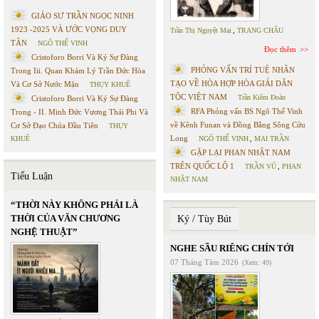
GIÁO SƯ TRẦN NGỌC NINH
1923 -2025 VÀ ƯỚC VỌNG DUY
Trần Thị Nguyệt Mai
,
TRANG CHÂU
TÂN
NGÔ THẾ VINH
Đọc thêm
Cristoforo Borri Và Ký Sự Đàng
PHỎNG VẤN TRÍ TUỆ NHÂN
Trong Iii. Quan Khám Lý Trần Đức Hòa
TẠO VỀ HÒA HỢP HÒA GIẢI DÂN
Và Cơ Sở Nước Mặn
THỤY KHUÊ
TỘC VIỆT NAM
Trần Kiêm Đoàn
Cristoforo Borri Và Ký Sự Đàng
RFA Phỏng vấn BS Ngô Thế Vinh
Trong - II. Minh Đức Vương Thái Phi Và
về Kênh Funan và Đồng Bằng Sông Cửu
Cơ Sở Đạo Chúa Đầu Tiên
THỤY
Long
KHUÊ
NGÔ THẾ VINH
,
MAI TRẦN
GẶP LẠI PHAN NHẬT NAM
TRÊN QUỐC LỘ 1
TRẦN VŨ
,
PHAN
Tiểu Luận
NHẬT NAM
“THỜI NÀY KHÔNG PHẢI LÀ
THỜI CỦA VĂN CHƯƠNG
Ký / Tùy Bút
NGHỆ THUẬT”
NGHE SẦU RIÊNG CHÍN TỚI
07 Tháng Tám 2026
(Xem: 49)