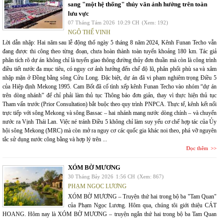
sang "một hệ thống" thủy văn ảnh hưởng trên toàn
lưu vực
07 Tháng Tám 2026
10:29 CH
(Xem: 192)
NGÔ THẾ VINH
Lời dẫn nhập: Hai năm sau lễ động thổ ngày 5 tháng 8 năm 2024, Kênh Funan Techo vẫn
đang được thi công theo từng đoạn, chưa hoàn thành toàn tuyến khoảng 180 km. Tác giả
phân tích rõ dự án không chỉ là tuyến giao thông đường thủy đơn thuần mà còn là công trình
điều tiết nước đa mục tiêu, có nguy cơ ảnh hưởng đến chế độ lũ, phân phối phù sa và xâm
nhập mặn ở Đồng bằng sông Cửu Long. Đặc biệt, dự án đã vi phạm nghiêm trọng Điều 5
của Hiệp định Mekong 1995. Cam Bốt đã cố tình xếp kênh Funan Techo vào nhóm “dự án
trên dòng nhánh” để chỉ phải làm thủ tục Thông báo đơn giản, thay vì thực hiện thủ tục
Tham vấn trước (Prior Consultation) bắt buộc theo quy trình PNPCA. Thực tế, kênh kết nối
trực tiếp với sông Mekong và sông Bassac – hai nhánh mang nước dòng chính – và chuyển
nước ra Vịnh Thái Lan. Việc né tránh Điều 5 không chỉ làm suy yếu cơ chế hợp tác của Ủy
hội sông Mekong (MRC) mà còn mở ra nguy cơ các quốc gia khác noi theo, phá vỡ nguyên
tắc sử dụng nước công bằng và hợp lý trên ...
Đọc thêm
XÓM BỜ MƯƠNG
30 Tháng Bảy 2026
1:56 CH
(Xem: 867)
PHẠM NGỌC LƯƠNG
XÓM BỜ MƯƠNG – Truyện thứ hai trong bộ ba "Tam Quan"
của Phạm Ngọc Lương. Hôm qua, chúng tôi giới thiệu CÁT
HOANG. Hôm nay là XÓM BỜ MƯƠNG – truyện ngắn thứ hai trong bộ ba Tam Quan