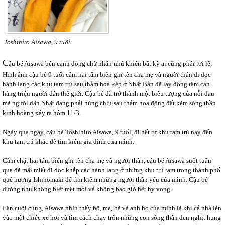
Toshihito Aisawa, 9 tuổi
C
ậu bé Aisawa bên cạnh dòng chữ nhắn nhủ khiến bất kỳ ai cũng phải rơi lệ.
Hình ảnh cậu bé 9 tuổi cầm hai tấm biển ghi tên cha mẹ và người thân đi dọc
hành lang các khu tạm trú sau thảm họa kép ở Nhật Bản đã lay động tâm can
hàng triệu người dân thế giới. Cậu bé đã trở thành một biểu tượng của nỗi đau
mà người dân Nhật đang phải hứng chịu sau thảm họa động đất kèm sóng thần
kinh hoàng xảy ra hôm 11/3.
Ngày qua ngày, cậu bé Toshihito Aisawa, 9 tuổi, đi hết từ khu tạm trú này đến
khu tạm trú khác để tìm kiếm gia đình của mình.
Cầm chặt hai tấm biển ghi tên cha mẹ và người thân, cậu bé Aisawa suốt tuần
qua đã mãi miết đi dọc khắp các hành lang ở những khu trú tạm trong thành phố
quê hương Ishinomaki để tìm kiếm những người thân yêu của mình. Cậu bé
dường như không biết mệt mỏi và không bao giờ hết hy vọng.
Lần cuối cùng, Aisawa nhìn thấy bố, mẹ, bà và anh họ của mình là khi cả nhà lèn
vào một chiếc xe hơi và tìm cách chạy trốn những con sóng thần đen nghịt hung