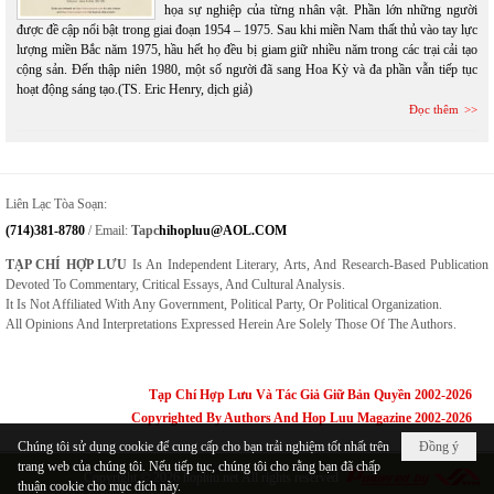
họa sự nghiệp của từng nhân vật. Phần lớn những người
được đề cập nổi bật trong giai đoạn 1954 – 1975. Sau khi miền Nam thất thủ vào tay lực
lượng miền Bắc năm 1975, hầu hết họ đều bị giam giữ nhiều năm trong các trại cải tạo
cộng sản. Đến thập niên 1980, một số người đã sang Hoa Kỳ và đa phần vẫn tiếp tục
hoạt động sáng tạo.(TS. Eric Henry, dịch giả)
Đọc thêm
Liên Lạc Tòa Soạn:
(714)381-8780
/ Email:
Tapc
Hihopluu@AOL.COM
TẠP CHÍ HỢP LƯU
Is An Independent Literary, Arts, And Research-Based Publication
Devoted To Commentary, Critical Essays, And Cultural Analysis.
It Is Not Affiliated With Any Government, Political Party, Or Political Organization.
All Opinions And Interpretations Expressed Herein Are Solely Those Of The Authors.
Tạp Chí Hợp Lưu Và Tác Giả Giữ Bản Quyền 2002-2026
Copyrighted By Authors And Hop Luu Magazine 2002-2026
Chúng tôi sử dụng cookie để cung cấp cho bạn trải nghiệm tốt nhất trên
Đồng ý
trang web của chúng tôi. Nếu tiếp tục, chúng tôi cho rằng bạn đã chấp
Copyright © 2026
hopluu.net
All rights reserved
thuận cookie cho mục đích này.