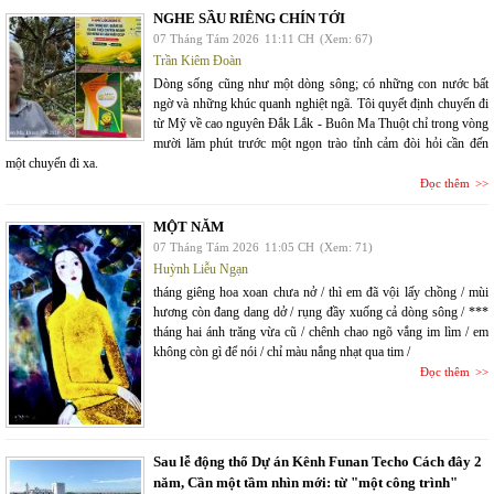
NGHE SẦU RIÊNG CHÍN TỚI
07 Tháng Tám 2026
11:11 CH
(Xem: 67)
Trần Kiêm Đoàn
Dòng sống cũng như một dòng sông; có những con nước bất
ngờ và những khúc quanh nghiệt ngã. Tôi quyết định chuyến đi
từ Mỹ về cao nguyên Đắk Lắk - Buôn Ma Thuột chỉ trong vòng
mười lăm phút trước một ngọn trào tỉnh cảm đòi hỏi cần đến
một chuyến đi xa.
Đọc thêm
MỘT NĂM
07 Tháng Tám 2026
11:05 CH
(Xem: 71)
Huỳnh Liễu Ngạn
tháng giêng hoa xoan chưa nở / thì em đã vội lấy chồng / mùi
hương còn đang dang dở / rụng đầy xuống cả dòng sông / ***
tháng hai ánh trăng vừa cũ / chênh chao ngõ vắng im lìm / em
không còn gì để nói / chỉ màu nắng nhạt qua tim /
Đọc thêm
Sau lễ động thổ Dự án Kênh Funan Techo Cách đây 2
năm, Cần một tầm nhìn mới: từ "một công trình"