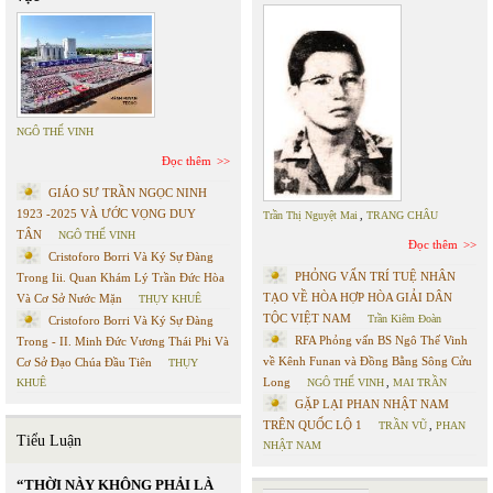
NGÔ THẾ VINH
Đọc thêm
GIÁO SƯ TRẦN NGỌC NINH
1923 -2025 VÀ ƯỚC VỌNG DUY
Trần Thị Nguyệt Mai
,
TRANG CHÂU
TÂN
NGÔ THẾ VINH
Đọc thêm
Cristoforo Borri Và Ký Sự Đàng
PHỎNG VẤN TRÍ TUỆ NHÂN
Trong Iii. Quan Khám Lý Trần Đức Hòa
TẠO VỀ HÒA HỢP HÒA GIẢI DÂN
Và Cơ Sở Nước Mặn
THỤY KHUÊ
TỘC VIỆT NAM
Trần Kiêm Đoàn
Cristoforo Borri Và Ký Sự Đàng
RFA Phỏng vấn BS Ngô Thế Vinh
Trong - II. Minh Đức Vương Thái Phi Và
về Kênh Funan và Đồng Bằng Sông Cửu
Cơ Sở Đạo Chúa Đầu Tiên
THỤY
Long
KHUÊ
NGÔ THẾ VINH
,
MAI TRẦN
GẶP LẠI PHAN NHẬT NAM
TRÊN QUỐC LỘ 1
TRẦN VŨ
,
PHAN
Tiểu Luận
NHẬT NAM
“THỜI NÀY KHÔNG PHẢI LÀ