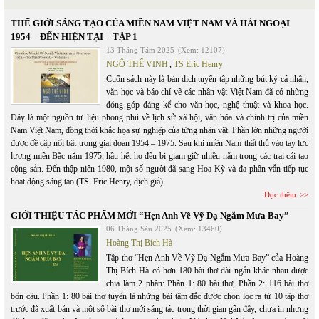
THẾ GIỚI SÁNG TẠO CỦA MIỀN NAM VIỆT NAM VÀ HẢI NGOẠI
1954 – ĐẾN HIỆN TẠI – TẬP 1
13 Tháng Tám 2025
(Xem: 12107)
NGÔ THẾ VINH
,
TS Eric Henry
Cuốn sách này là bản dịch tuyển tập những bút ký cá nhân,
văn học và báo chí về các nhân vật Việt Nam đã có những
đóng góp đáng kể cho văn học, nghệ thuật và khoa học.
Đây là một nguồn tư liệu phong phú về lịch sử xã hội, văn hóa và chính trị của miền
Nam Việt Nam, đồng thời khắc họa sự nghiệp của từng nhân vật. Phần lớn những người
được đề cập nổi bật trong giai đoạn 1954 – 1975. Sau khi miền Nam thất thủ vào tay lực
lượng miền Bắc năm 1975, hầu hết họ đều bị giam giữ nhiều năm trong các trại cải tạo
cộng sản. Đến thập niên 1980, một số người đã sang Hoa Kỳ và đa phần vẫn tiếp tục
hoạt động sáng tạo.(TS. Eric Henry, dịch giả)
Đọc thêm
GIỚI THIỆU TÁC PHẨM MỚI “Hẹn Anh Về Vỹ Dạ Ngắm Mưa Bay”
06 Tháng Sáu 2025
(Xem: 13460)
Hoàng Thị Bích Hà
Tập thơ “Hẹn Anh Về Vỹ Dạ Ngắm Mưa Bay” của Hoàng
Thị Bích Hà có hơn 180 bài thơ dài ngắn khác nhau được
chia làm 2 phần: Phần 1: 80 bài thơ, Phần 2: 116 bài thơ
bốn câu. Phần 1: 80 bài thơ tuyển là những bài tâm đắc được chọn lọc ra từ 10 tập thơ
trước đã xuất bản và một số bài thơ mới sáng tác trong thời gian gần đây, chưa in nhưng