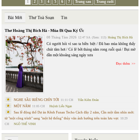
1
2
3
4
5
6
7
Trang sau
Trang cuối
Bài Mới
Thư Toà Soạn
Tin
Thơ Hoàng Thị Bích Hà - Mùa Đi Qua Ký Ức
08 Tháng Tám 2026
12:47 SA
(Xem: 113)
Hoàng Thị Bích Hà
Có người hỏi vì sao ta biền biệt / Đã bao mùa không thấy
chút tăm hơi / Có lẽ bởi tháng năm rong ruỗi quá / Bụi mờ
dần một khoảng sáng ngày xưa
Đọc thêm
NGHE SẦU RIÊNG CHÍN TỚI
11:11 CH
Trần Kiêm Đoàn
MỘT NĂM
11:05 CH
Huỳnh Liễu Ngạn
Sau lễ động thổ Dự án Kênh Funan Techo Cách đây 2 năm, Cần một tầm nhìn mới:
từ "một công trình" sang "một hệ thống" thủy văn ảnh hưởng trên toàn lưu vực
10:29
CH
NGÔ THẾ VINH