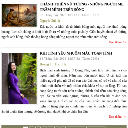
THÁNH THIÊN NỮ TƯỚNG - NHỮNG NGƯỜI MẸ
TRẦM MÌNH TRÊN SÔNG
22 Tháng Bảy 2026
10:14 CH
(Xem: 1477)
Nguyệt Quỳnh
Đất nước ta khởi đi từ hình bóng một người mẹ thuở hồng
hoang. Lịch sử chúng ta khởi đi từ lời ru và những cuộc phân ly. Giữa huyền thoại về những
người anh hùng, thấp thoáng bóng dáng những người mẹ trầm mình trên sông.
Đọc thêm
KHI TÌNH YÊU NHUỐM MÀU TOAN TÍNH
14 Tháng Bảy 2026
12:37 SA
(Xem: 2243)
Hoàng Thị Bích Hà
Bích Lan sinh trưởng ở Đồng Nai, tính tình hiền lành và có
ngoại hình dễ nhìn. Năm nay bốn mươi tuổi. Ở cái tuổi mà
nhiều người phụ nữ đã có con vào đại học, cô trở về căn hộ của
mình mỗi chiều với một chùm chìa khóa và sự im lặng. Từ ban
công tầng mười sáu nhìn xuống, thành phố đêm nào cũng sáng
rực. Xe cộ vẫn xuôi ngược, những ô cửa vẫn hắt ra ánh đèn
vàng ấm áp. Chỉ có căn hộ của Lan, nhiều lúc rộng đến mức
nghe rõ tiếng dép của chính mình trên nền gạch. Sự nghiệp làm
ăn thì thuận tiện nhưng về đường tình duyên thì có phần lận đận.
Đọc thêm