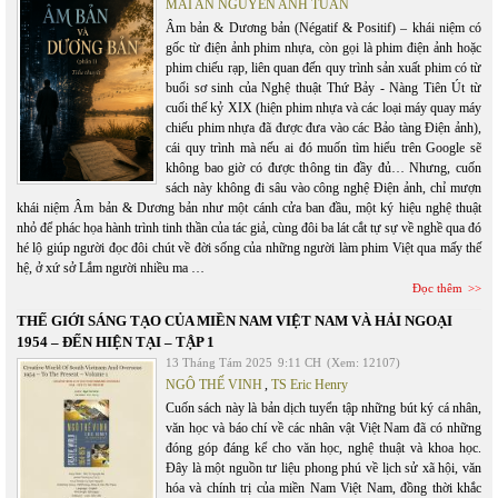
MAI AN NGUYỄN ANH TUẤN
Âm bản & Dương bản (Négatif & Positif) – khái niệm có
gốc từ điện ảnh phim nhựa, còn gọi là phim điện ảnh hoặc
phim chiếu rạp, liên quan đến quy trình sản xuất phim có từ
buổi sơ sinh của Nghệ thuật Thứ Bảy - Nàng Tiên Út từ
cuối thế kỷ XIX (hiện phim nhựa và các loại máy quay máy
chiếu phim nhựa đã được đưa vào các Bảo tàng Điện ảnh),
cái quy trình mà nếu ai đó muốn tìm hiểu trên Google sẽ
không bao giờ có được thông tin đầy đủ… Nhưng, cuốn
sách này không đi sâu vào công nghệ Điện ảnh, chỉ mượn
khái niệm Âm bản & Dương bản như một cánh cửa ban đầu, một ký hiệu nghệ thuật
nhỏ để phác họa hành trình tinh thần của tác giả, cùng đôi ba lát cắt tự sự về nghề qua đó
hé lộ giúp người đọc đôi chút về đời sống của những người làm phim Việt qua mấy thế
hệ, ở xứ sở Lắm người nhiều ma …
Đọc thêm
THẾ GIỚI SÁNG TẠO CỦA MIỀN NAM VIỆT NAM VÀ HẢI NGOẠI
1954 – ĐẾN HIỆN TẠI – TẬP 1
13 Tháng Tám 2025
9:11 CH
(Xem: 12107)
NGÔ THẾ VINH
,
TS Eric Henry
Cuốn sách này là bản dịch tuyển tập những bút ký cá nhân,
văn học và báo chí về các nhân vật Việt Nam đã có những
đóng góp đáng kể cho văn học, nghệ thuật và khoa học.
Đây là một nguồn tư liệu phong phú về lịch sử xã hội, văn
hóa và chính trị của miền Nam Việt Nam, đồng thời khắc