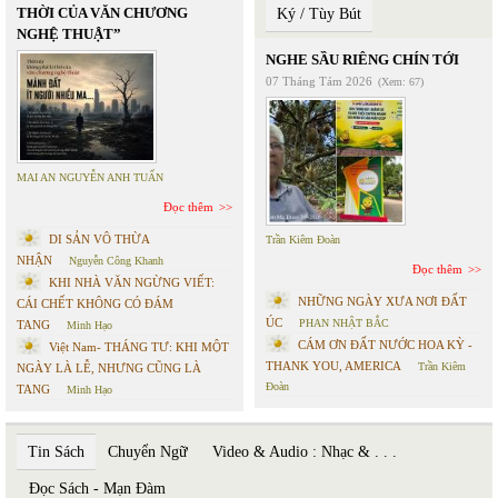
THỜI CỦA VĂN CHƯƠNG
Ký / Tùy Bút
NGHỆ THUẬT”
NGHE SẦU RIÊNG CHÍN TỚI
07 Tháng Tám 2026
(Xem: 67)
MAI AN NGUYỄN ANH TUẤN
Đọc thêm
DI SẢN VÔ THỪA
Trần Kiêm Đoàn
NHẬN
Nguyễn Công Khanh
Đọc thêm
KHI NHÀ VĂN NGỪNG VIẾT:
NHỮNG NGÀY XƯA NƠI ĐẤT
CÁI CHẾT KHÔNG CÓ ĐÁM
ÚC
PHAN NHẬT BẮC
TANG
Minh Hạo
CÁM ƠN ĐẤT NƯỚC HOA KỲ -
Việt Nam- THÁNG TƯ: KHI MỘT
THANK YOU, AMERICA
Trần Kiêm
NGÀY LÀ LỄ, NHƯNG CŨNG LÀ
Đoàn
TANG
Minh Hạo
Tin Sách
Chuyển Ngữ
Video & Audio : Nhạc & . . .
Đọc Sách - Mạn Đàm