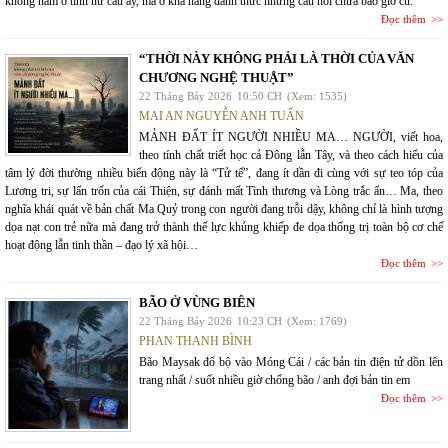
không nằm ở tính hư cấu ấy, mà ở khả năng đánh thức những câu hỏi chưa bao giờ cũ:
Đọc thêm
“THỜI NÀY KHÔNG PHẢI LÀ THỜI CỦA VĂN
CHƯƠNG NGHỆ THUẬT”
22 Tháng Bảy 2026
10:50 CH
(Xem: 1535)
MAI AN NGUYỄN ANH TUẤN
MẢNH ĐẤT ÍT NGƯỜI NHIỀU MA… NGƯỜI, viết hoa,
theo tính chất triết học cả Đông lẫn Tây, và theo cách hiểu của
tâm lý đời thường nhiều biến động này là “Tử tế”, đang ít dần đi cùng với sự teo tóp của
Lương tri, sự lẩn trốn của cái Thiện, sự đánh mất Tình thương và Lòng trắc ẩn… Ma, theo
nghĩa khái quát về bản chất Ma Quỷ trong con người đang trỗi dậy, không chỉ là hình tượng
dọa nạt con trẻ nữa mà đang trở thành thế lực khủng khiếp đe dọa thống trị toàn bộ cơ chế
hoạt động lẫn tinh thần – đạo lý xã hội…
Đọc thêm
BÃO Ở VÙNG BIÊN
22 Tháng Bảy 2026
10:23 CH
(Xem: 1769)
PHAN THANH BÌNH
Bão Maysak đổ bộ vào Móng Cái / các bản tin điện tử dồn lên
trang nhất / suốt nhiều giờ chống bão / anh đợi bản tin em
Đọc thêm