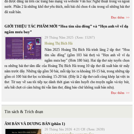
đã được đăng tải trên các trang báo mạng và website Văn học Nghệ thuật trong và ngoài
nước. Phần 2 là những khổ thơ yêu thích, mỗi bài chỉ chon 4 câu trong số những bài thơ
đã xuất bản.
Đọc thêm
GIỚI THIỆU TÁC PHẨM MỚI “Hoa tím sầu đông” và “Hẹn anh về vĩ dạ
ngắm mưa bay”
29 Tháng Năm 2025
(Xem: 15267)
Hoàng Thị Bích Hà
Năm 2025 Hoàng Thị Bích Hà trình làng 2 tập thơ: “Hoa
tím sầu đông” (gồm 103 bài thơ) và “Hẹn anh về vĩ dạ
ngắm mưa bay” (Hơn 180 bài). Hai tập thơ này tuyển chọn
ra những bài thơ tâm đắc của Hoàng Thị Bích Hà trong 10 tập thơ đã xuất bản từ mấy
năm trước đây. Những tập gồm 50 bài, mỗi tập lọc ra khoảng 10-15 bài, trong những tập
gồm có 100 bài thơ lọc ra khoảng 15-20 bài. (Đây là 2 tập thơ cuối cùng khép lại việc in
thơ. Từ nay về sau tôi tiếp tục dành thời gian và tâm huyết cho truyện ngắn và tùy bút,
nếu bất chợt có cảm hứng thì vẫn làm thơ, đăng báo chứ không xuất bản nữa).
Đọc thêm
Tin sách & Trích đoạn
ÂM BẢN VÀ DƯƠNG BẢN (phần 1)
26 Tháng Sáu 2026
4:21 CH
(Xem: 2639)