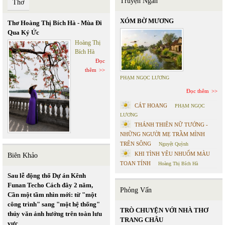
Truyện Ngắn
Thơ
XÓM BỜ MƯƠNG
Thơ Hoàng Thị Bích Hà - Mùa Đi
Qua Ký Ức
Hoàng Thị
Bích Hà
Đọc
thêm
PHẠM NGỌC LƯƠNG
Đọc thêm
CÁT HOANG
PHẠM NGỌC
LƯƠNG
THÁNH THIÊN NỮ TƯỚNG -
NHỮNG NGƯỜI MẸ TRẦM MÌNH
TRÊN SÔNG
Nguyệt Quỳnh
KHI TÌNH YÊU NHUỐM MÀU
Biên Khảo
TOAN TÍNH
Hoàng Thị Bích Hà
Sau lễ động thổ Dự án Kênh
Funan Techo Cách đây 2 năm,
Phỏng Vấn
Cần một tầm nhìn mới: từ "một
công trình" sang "một hệ thống"
TRÒ CHUYỆN VỚI NHÀ THƠ
thủy văn ảnh hưởng trên toàn lưu
TRANG CHÂU
vực