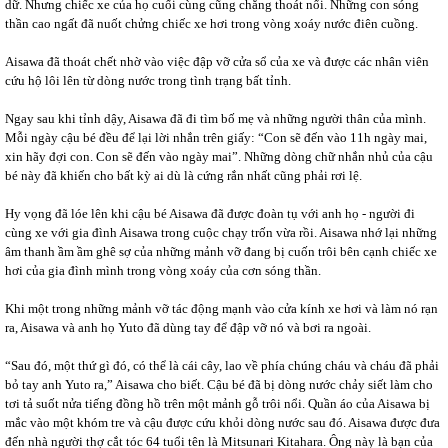
dữ. Nhưng chiếc xe của họ cuối cùng cũng chẳng thoát nổi. Những con sóng
thần cao ngất đã nuốt chửng chiếc xe hơi trong vòng xoáy nước điên cuồng.
Aisawa đã thoát chết nhờ vào việc đập vỡ cửa sổ của xe và được các nhân viên
cứu hộ lôi lên từ dòng nước trong tình trạng bất tỉnh.
Ngay sau khi tỉnh dậy, Aisawa đã đi tìm bố mẹ và những người thân của mình.
Mỗi ngày cậu bé đều để lại lời nhắn trên giấy: “Con sẽ đến vào 11h ngày mai,
xin hãy đợi con. Con sẽ đến vào ngày mai”. Những dòng chữ nhắn nhủ của cậu
bé này đã khiến cho bất kỳ ai dù là cứng rắn nhất cũng phải rơi lệ.
Hy vọng đã lóe lên khi cậu bé Aisawa đã được đoàn tụ với anh họ - người đi
cùng xe với gia đình Aisawa trong cuộc chạy trốn vừa rồi. Aisawa nhớ lại những
âm thanh ầm ầm ghê sợ của những mảnh vỡ đang bị cuốn trôi bên cạnh chiếc xe
hơi của gia đình mình trong vòng xoáy của cơn sóng thần.
Khi một trong những mảnh vỡ tác động mạnh vào cửa kính xe hơi và làm nó rạn
ra, Aisawa và anh họ Yuto đã dùng tay để đập vỡ nó và bơi ra ngoài.
“Sau đó, một thứ gì đó, có thể là cái cây, lao về phía chúng cháu và cháu đã phải
bỏ tay anh Yuto ra,” Aisawa cho biết. Cậu bé đã bị dòng nước chảy siết làm cho
tơi tả suốt nửa tiếng đồng hồ trên một mảnh gỗ trôi nổi. Quần áo của Aisawa bị
mắc vào một khóm tre và cậu được cứu khỏi dòng nước sau đó. Aisawa được đưa
đến nhà người thợ cắt tóc 64 tuổi tên là Mitsunari Kitahara. Ông này là bạn của