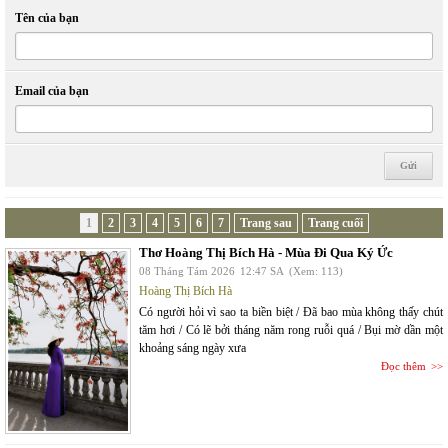
Tên của bạn
Email của bạn
1
2
3
4
5
6
7
Trang sau
Trang cuối
Thơ Hoàng Thị Bích Hà - Mùa Đi Qua Ký Ức
08 Tháng Tám 2026
12:47 SA
(Xem: 113)
Hoàng Thị Bích Hà
Có người hỏi vì sao ta biền biệt / Đã bao mùa không thấy chút
tăm hơi / Có lẽ bởi tháng năm rong ruỗi quá / Bụi mờ dần một
khoảng sáng ngày xưa
Đọc thêm