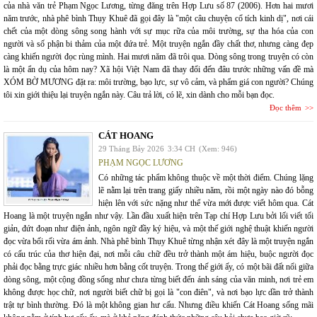
của nhà văn trẻ Phạm Ngọc Lương, từng đăng trên Hợp Lưu số 87 (2006). Hơn hai mươi
năm trước, nhà phê bình Thụy Khuê đã gọi đây là "một câu chuyện cổ tích kinh dị", nơi cái
chết của một dòng sông song hành với sự mục rữa của môi trường, sự tha hóa của con
người và số phận bi thảm của một đứa trẻ. Một truyện ngắn đầy chất thơ, nhưng càng đẹp
càng khiến người đọc rùng mình. Hai mươi năm đã trôi qua. Dòng sông trong truyện có còn
là một ẩn dụ của hôm nay? Xã hội Việt Nam đã thay đổi đến đâu trước những vấn đề mà
XÓM BỜ MƯƠNG đặt ra: môi trường, bạo lực, sự vô cảm, và phẩm giá con người? Chúng
tôi xin giới thiệu lại truyện ngắn này. Câu trả lời, có lẽ, xin dành cho mỗi bạn đọc.
Đọc thêm
CÁT HOANG
29 Tháng Bảy 2026
3:34 CH
(Xem: 946)
PHẠM NGỌC LƯƠNG
Có những tác phẩm không thuộc về một thời điểm. Chúng lặng
lẽ nằm lại trên trang giấy nhiều năm, rồi một ngày nào đó bỗng
hiện lên với sức nặng như thể vừa mới được viết hôm qua. Cát
Hoang là một truyện ngắn như vậy. Lần đầu xuất hiện trên Tạp chí Hợp Lưu bởi lối viết tối
giản, đứt đoạn như điện ảnh, ngôn ngữ đầy ký hiệu, và một thế giới nghệ thuật khiến người
đọc vừa bối rối vừa ám ảnh. Nhà phê bình Thụy Khuê từng nhận xét đây là một truyện ngắn
có cấu trúc của thơ hiện đại, nơi mỗi câu chữ đều trở thành một ám hiệu, buộc người đọc
phải đọc bằng trực giác nhiều hơn bằng cốt truyện. Trong thế giới ấy, có một bãi đất nổi giữa
dòng sông, một cộng đồng sống như chưa từng biết đến ánh sáng của văn minh, nơi trẻ em
không được học chữ, nơi người biết chữ bị gọi là "con điên", và nơi bạo lực dần trở thành
trật tự bình thường. Đó là một không gian hư cấu. Nhưng điều khiến Cát Hoang sống mãi