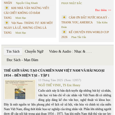
NHẬN
Nguyễn Công Khanh
PHAN NHẬT BẮC
KHI NHÀ VĂN NGỪNG VIẾT:
Đọc thêm
CÁI CHẾT KHÔNG CÓ ĐÁM
CÁM ƠN ĐẤT NƯỚC HOA KỲ -
TANG
Minh Hạo
THANK YOU, AMERICA
Trần Kiêm
Việt Nam- THÁNG TƯ: KHI MỘT
Đoàn
NGÀY LÀ LỄ, NHƯNG CŨNG LÀ
KỂ CHUYỆN FIFA WORLD CUP
TANG
Minh Hạo
2026
Phan Tấn Uẩn
Tin Sách
Chuyển Ngữ
Video & Audio : Nhạc & . . .
Đọc Sách - Mạn Đàm
THẾ GIỚI SÁNG TẠO CỦA MIỀN NAM VIỆT NAM VÀ HẢI NGOẠI
1954 – ĐẾN HIỆN TẠI – TẬP 1
13 Tháng Tám 2025
(Xem: 12057)
NGÔ THẾ VINH
,
TS Eric Henry
Cuốn sách này là bản dịch tuyển tập những bút ký cá nhân,
văn học và báo chí về các nhân vật Việt Nam đã có những
đóng góp đáng kể cho văn học, nghệ thuật và khoa học.
Đây là một nguồn tư liệu phong phú về lịch sử xã hội, văn hóa và chính trị của miền
Nam Việt Nam, đồng thời khắc họa sự nghiệp của từng nhân vật. Phần lớn những người
được đề cập nổi bật trong giai đoạn 1954 – 1975. Sau khi miền Nam thất thủ vào tay lực