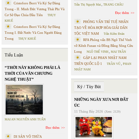
Cristoforo Borri Và Ký Sự Đàng
Trần Thị Nguyệt Mai
,
TRANG CHÂU
Trong - II. Minh Đức Vương Thái Phi Và
Đọc thêm
Cơ Sở Đạo Chúa Đầu Tiên
THỤY
KHUÊ
PHỎNG VẤN TRÍ TUỆ NHÂN
Cristoforo Borri Và Ký Sự Đàng
TẠO VỀ HÒA HỢP HÒA GIẢI DÂN
Trong I. Đất Nước Và Con Người Đàng
TỘC VIỆT NAM
Trần Kiêm Đoàn
Trong
THỤY KHUÊ
RFA Phỏng vấn BS Ngô Thế Vinh
về Kênh Funan và Đồng Bằng Sông Cửu
Long
NGÔ THẾ VINH
,
MAI TRẦN
Tiểu Luận
GẶP LẠI PHAN NHẬT NAM
TRÊN QUỐC LỘ 1
TRẦN VŨ
,
PHAN
“THỜI NÀY KHÔNG PHẢI LÀ
NHẬT NAM
THỜI CỦA VĂN CHƯƠNG
NGHỆ THUẬT”
Ký / Tùy Bút
NHỮNG NGÀY XƯA NƠI ĐẤT
ÚC
11 Tháng Bảy 2026
(Xem: 2129)
MAI AN NGUYỄN ANH TUẤN
Đọc thêm
DI SẢN VÔ THỪA