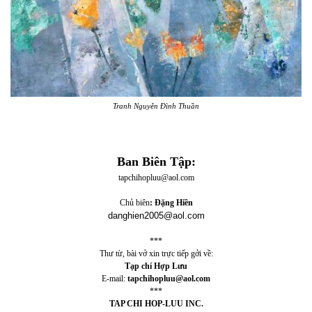
Tranh Nguyễn Đình Thuần
Ban Biên Tập:
tapchihopluu@aol.com
Chủ biên
: Đặng Hiền
danghien2005@aol.com
***
Thư từ, bài vở xin trực tiếp gởi về:
Tạp chí Hợp Lưu
E-mail:
tapchihopluu@aol.com
***
TAP CHI HOP-LUU INC.