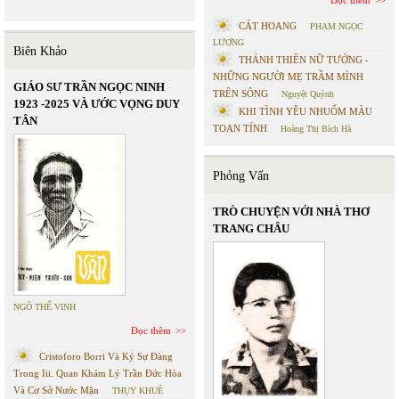
CÁT HOANG
PHẠM NGỌC
LƯƠNG
Biên Khảo
THÁNH THIÊN NỮ TƯỚNG -
NHỮNG NGƯỜI MẸ TRẦM MÌNH
GIÁO SƯ TRẦN NGỌC NINH
TRÊN SÔNG
Nguyệt Quỳnh
1923 -2025 VÀ ƯỚC VỌNG DUY
KHI TÌNH YÊU NHUỐM MÀU
TÂN
TOAN TÍNH
Hoàng Thị Bích Hà
Phỏng Vấn
TRÒ CHUYỆN VỚI NHÀ THƠ
TRANG CHÂU
NGÔ THẾ VINH
Đọc thêm
Cristoforo Borri Và Ký Sự Đàng
Trong Iii. Quan Khám Lý Trần Đức Hòa
Và Cơ Sở Nước Mặn
THỤY KHUÊ