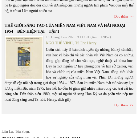
hé lộ giúp người đọc đôi chút về đời sống của những người làm phim Việt qua mấy thế
hệ, ở xứ sở Lắm người nhiều ma …
Đọc thêm
THẾ GIỚI SÁNG TẠO CỦA MIỀN NAM VIỆT NAM VÀ HẢI NGOẠI
1954 – ĐẾN HIỆN TẠI – TẬP 1
13 Tháng Tám 2025
9:11 CH
(Xem: 12057)
NGÔ THẾ VINH
,
TS Eric Henry
Cuốn sách này là bản dịch tuyển tập những bút ký cá nhân,
văn học và báo chí về các nhân vật Việt Nam đã có những
đóng góp đáng kể cho văn học, nghệ thuật và khoa học.
Đây là một nguồn tư liệu phong phú về lịch sử xã hội, văn
hóa và chính trị của miền Nam Việt Nam, đồng thời khắc
họa sự nghiệp của từng nhân vật. Phần lớn những người
được đề cập nổi bật trong giai đoạn 1954 – 1975. Sau khi miền Nam thất thủ vào tay lực
lượng miền Bắc năm 1975, hầu hết họ đều bị giam giữ nhiều năm trong các trại cải tạo
cộng sản. Đến thập niên 1980, một số người đã sang Hoa Kỳ và đa phần vẫn tiếp tục
hoạt động sáng tạo.(TS. Eric Henry, dịch giả)
Đọc thêm
Liên Lạc Tòa Soạn: