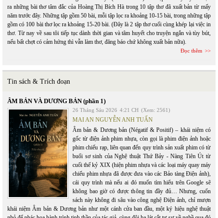
ra những bài thơ tâm đắc của Hoàng Thị Bích Hà trong 10 tập thơ đã xuất bản từ mấy
năm trước đây. Những tập gồm 50 bài, mỗi tập lọc ra khoảng 10-15 bài, trong những tập
gồm có 100 bài thơ lọc ra khoảng 15-20 bài. (Đây là 2 tập thơ cuối cùng khép lại việc in
thơ. Từ nay về sau tôi tiếp tục dành thời gian và tâm huyết cho truyện ngắn và tùy bút,
nếu bất chợt có cảm hứng thì vẫn làm thơ, đăng báo chứ không xuất bản nữa).
Đọc thêm
Tin sách & Trích đoạn
ÂM BẢN VÀ DƯƠNG BẢN (phần 1)
26 Tháng Sáu 2026
4:21 CH
(Xem: 2561)
MAI AN NGUYỄN ANH TUẤN
Âm bản & Dương bản (Négatif & Positif) – khái niệm có
gốc từ điện ảnh phim nhựa, còn gọi là phim điện ảnh hoặc
phim chiếu rạp, liên quan đến quy trình sản xuất phim có từ
buổi sơ sinh của Nghệ thuật Thứ Bảy - Nàng Tiên Út từ
cuối thế kỷ XIX (hiện phim nhựa và các loại máy quay máy
chiếu phim nhựa đã được đưa vào các Bảo tàng Điện ảnh),
cái quy trình mà nếu ai đó muốn tìm hiểu trên Google sẽ
không bao giờ có được thông tin đầy đủ… Nhưng, cuốn
sách này không đi sâu vào công nghệ Điện ảnh, chỉ mượn
khái niệm Âm bản & Dương bản như một cánh cửa ban đầu, một ký hiệu nghệ thuật
nhỏ để phác họa hành trình tinh thần của tác giả, cùng đôi ba lát cắt tự sự về nghề qua đó