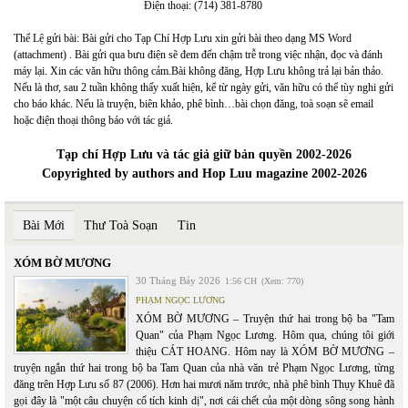
Điện thoại: (714) 381-8780
Thể Lệ gửi bài: Bài gửi cho Tạp Chí Hợp Lưu xin gửi bài theo dạng MS Word
(attachment) . Bài gửi qua bưu điện sẽ đem đến chậm trễ trong việc nhận, đọc và đánh
máy lại. Xin các văn hữu thông cảm.Bài không đăng, Hợp Lưu không trả lại bản thảo.
Nếu là thơ, sau 2 tuần không thấy xuất hiện, kể từ ngày gửi, văn hữu có thể tùy nghi gửi
cho báo khác. Nếu là truyện, biên khảo, phê bình…bài chọn đăng, toà soạn sẽ email
hoặc điện thoại thông báo với tác giả.
Tạp chí Hợp Lưu và tác giả giữ bản quyền 2002-2026
Copyrighted by authors and Hop Luu magazine 2002-2026
Bài Mới
Thư Toà Soạn
Tin
XÓM BỜ MƯƠNG
30 Tháng Bảy 2026
1:56 CH
(Xem: 770)
PHẠM NGỌC LƯƠNG
XÓM BỜ MƯƠNG – Truyện thứ hai trong bộ ba "Tam
Quan" của Phạm Ngọc Lương. Hôm qua, chúng tôi giới
thiệu CÁT HOANG. Hôm nay là XÓM BỜ MƯƠNG –
truyện ngắn thứ hai trong bộ ba Tam Quan của nhà văn trẻ Phạm Ngọc Lương, từng
đăng trên Hợp Lưu số 87 (2006). Hơn hai mươi năm trước, nhà phê bình Thụy Khuê đã
gọi đây là "một câu chuyện cổ tích kinh dị", nơi cái chết của một dòng sông song hành