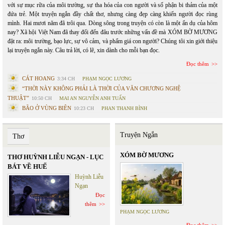
với sự mục rữa của môi trường, sự tha hóa của con người và số phận bi thảm của một
đứa trẻ. Một truyện ngắn đầy chất thơ, nhưng càng đẹp càng khiến người đọc rùng
mình. Hai mươi năm đã trôi qua. Dòng sông trong truyện có còn là một ẩn dụ của hôm
nay? Xã hội Việt Nam đã thay đổi đến đâu trước những vấn đề mà XÓM BỜ MƯƠNG
đặt ra: môi trường, bạo lực, sự vô cảm, và phẩm giá con người? Chúng tôi xin giới thiệu
lại truyện ngắn này. Câu trả lời, có lẽ, xin dành cho mỗi bạn đọc.
Đọc thêm
CÁT HOANG
3:34 CH
PHẠM NGỌC LƯƠNG
“THỜI NÀY KHÔNG PHẢI LÀ THỜI CỦA VĂN CHƯƠNG NGHỆ
THUẬT”
10:50 CH
MAI AN NGUYỄN ANH TUẤN
BÃO Ở VÙNG BIÊN
10:23 CH
PHAN THANH BÌNH
Truyện Ngắn
Thơ
XÓM BỜ MƯƠNG
THƠ HUỲNH LIỄU NGẠN - LỤC
BÁT VỀ HUẾ
Huỳnh Liễu
Ngạn
Đọc
thêm
PHẠM NGỌC LƯƠNG
Đọc thêm