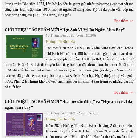
lượng miền Bắc năm 1975, hầu hết họ đều bị giam giữ nhiều năm trong các trại cải tạo
cộng sản. Đến thập niên 1980, một số người đã sang Hoa Kỳ và đa phần vẫn tiếp tục
hoạt động sáng tạo.(TS. Eric Henry, dịch giả)
Đọc thêm
GIỚI THIỆU TÁC PHẨM MỚI “Hẹn Anh Về Vỹ Dạ Ngắm Mưa Bay”
06 Tháng Sáu 2025
(Xem: 13396)
Hoàng Thị Bích Hà
Tập thơ “Hẹn Anh Về Vỹ Dạ Ngắm Mưa Bay” của Hoàng
Thị Bích Hà có hơn 180 bài thơ dài ngắn khác nhau được
chia làm 2 phần: Phần 1: 80 bài thơ, Phần 2: 116 bài thơ
bốn câu. Phần 1: 80 bài thơ tuyển là những bài tâm đắc được chọn lọc ra từ 10 tập thơ
trước đã xuất bản và một số bài thơ mới sáng tác trong thời gian gần đây, chưa in nhưng
đã được đăng tải trên các trang báo mạng và website Văn học Nghệ thuật trong và ngoài
nước. Phần 2 là những khổ thơ yêu thích, mỗi bài chỉ chon 4 câu trong số những bài thơ
đã xuất bản.
Đọc thêm
GIỚI THIỆU TÁC PHẨM MỚI “Hoa tím sầu đông” và “Hẹn anh về vĩ dạ
ngắm mưa bay”
29 Tháng Năm 2025
(Xem: 15220)
Hoàng Thị Bích Hà
Năm 2025 Hoàng Thị Bích Hà trình làng 2 tập thơ: “Hoa
tím sầu đông” (gồm 103 bài thơ) và “Hẹn anh về vĩ dạ
ngắm mưa bay” (Hơn 180 bài). Hai tập thơ này tuyển chọn