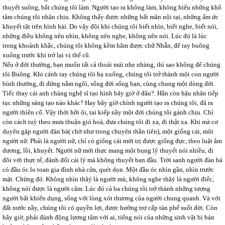
thuyết suông, bắt chúng tôi làm. Người tạo ra không làm, không hiểu những khổ
tâm chúng tôi nhận chịu. Không thấy được những bất mãn nội tại, những ấm ức
khuyết tật trên hình hài. Do vậy đôi khi chúng tôi biết nhìn, biết nghe, biết nói,
những điều không nên nhìn, không nên nghe, không nên nói. Lúc đó là lúc
trong khoảnh khắc, chúng tôi không kềm hãm được chữ Nhẫn, để tay buông
xuống trước khi trở lại vị thế cũ.
Nếu ở đời thường, bạn muốn tất cả thoải mái nhẹ nhàng, thì sao không để chúng
tôi Buông. Khi cánh tay chúng tôi hạ xuống, chúng tôi trở thành một con người
bình thường, đi đứng nằm ngôì, sống đời sống bạn, cùng chung một dòng đời.
Tiếc thay cái anh chàng nghệ sĩ tạo hình bây giờ ở đâu?. Hắn còn hậu nhân tiếp
tục những sáng tạo nào khác? Hay bây giờ chính người tạo ra chúng tôi, đã ra
người thiên cổ. Vậy thời hỡi ôi, tai kiếp nầy một đời chúng tôi gánh chịu. Chỉ
còn cách tuỳ theo mưa thuận gió hoà, đưa chúng tôi đi xa, đi thật xa. Khi mà cơ
duyên gặp người đàn bà( chờ như trong chuyện thần tiên), một giống cái, một
người nữ. Phải là người nữ, chỉ có giống cái mới trị được giống đực, theo luật âm
dương, lồi, khuyết. Người nữ mới thực mang một bụng lý thuyết nói nhiều, đi
đôi với thực tế, đánh đổi cái lý mà không thuyết ban đầu. Trời sanh người đàn bà
có đầu óc lo toan gia đình nhà cửa, quét dọn. Một đầu óc nhìn gần, nhìn trước
mặt. Chừng đó. Không nhìn thâý là người mù, không nghe thâý là người điếc,
không nói được là người câm. Lúc đó cả ba chúng tôi trở thành những tượng
người bất khiển dụng, sống với lòng xót thương của người chung quanh. Và với
đất nước nầy, chúng tôi có quyền lợi, được hưởng trợ cấp tàn phế suốt đời. Còn
bây giờ, phải đánh động lương tâm với ai, tiếng nói của những sinh vật bị bán