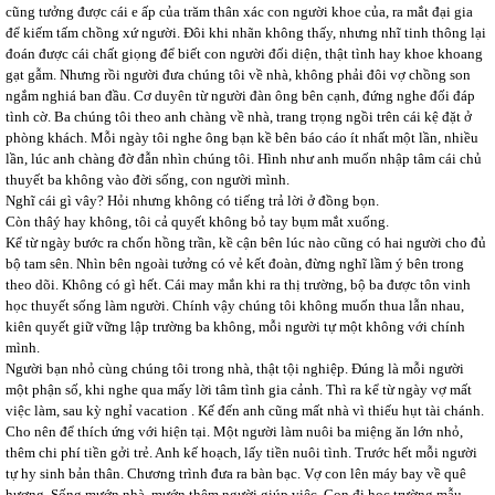
cũng tưởng được cái e ấp của trăm thân xác con người khoe của, ra mắt đại gia
để kiếm tấm chồng xứ người. Đôi khi nhãn không thấy, nhưng nhĩ tinh thông lại
đoán được cái chất giọng để biết con người đối diện, thật tình hay khoe khoang
gạt gẫm. Nhưng rồi người đưa chúng tôi về nhà, không phải đôi vợ chồng son
ngắm nghiá ban đầu. Cơ duyên từ người đàn ông bên cạnh, đứng nghe đối đáp
tình cờ. Ba chúng tôi theo anh chàng về nhà, trang trọng ngồi trên cái kệ đặt ở
phòng khách. Mỗi ngày tôi nghe ông bạn kề bên báo cáo ít nhất một lần, nhiều
lần, lúc anh chàng đờ đẫn nhìn chúng tôi. Hình như anh muốn nhập tâm cái chủ
thuyết ba không vào đời sống, con người mình.
Nghĩ cái gì vây? Hỏi nhưng không có tiếng trả lời ở đồng bọn.
Còn thâý hay không, tôi cả quyết không bỏ tay bụm mắt xuống.
Kể từ ngày bước ra chốn hồng trần, kề cận bên lúc nào cũng có hai người cho đủ
bộ tam sên. Nhìn bên ngoài tưởng có vẻ kết đoàn, đừng nghĩ lầm ý bên trong
theo dõi. Không có gì hết. Cái may mắn khi ra thị trường, bộ ba được tôn vinh
học thuyết sống làm người. Chính vậy chúng tôi không muốn thua lẫn nhau,
kiên quyết giữ vững lập trường ba không, mỗi người tự một không với chính
mình.
Người bạn nhỏ cùng chúng tôi trong nhà, thật tội nghiệp. Đúng là mỗi người
một phận số, khi nghe qua mấy lời tâm tình gia cảnh. Thì ra kể từ ngày vợ mất
việc làm, sau kỳ nghỉ vacation . Kế đến anh cũng mất nhà vì thiếu hụt tài chánh.
Cho nên để thích ứng với hiện tại. Một người làm nuôi ba miệng ăn lớn nhỏ,
thêm chi phí tiền gởi trẻ. Anh kế hoạch, lấy tiền nuôi tình. Trước hết mỗi người
tự hy sinh bản thân. Chương trình đưa ra bàn bạc. Vợ con lên máy bay về quê
hương. Sống mướn nhà, mướn thêm người giúp việc. Con đi học trường mẫu