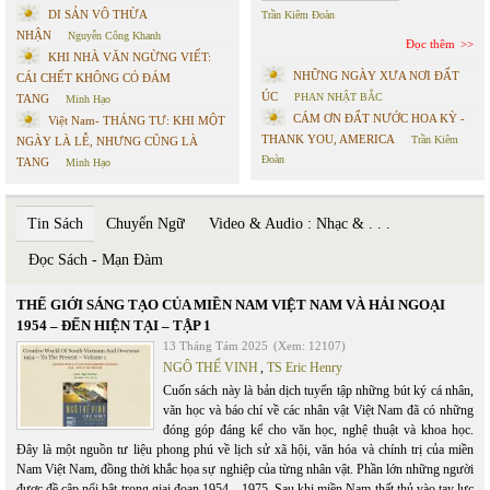
DI SẢN VÔ THỪA
Trần Kiêm Đoàn
NHẬN
Nguyễn Công Khanh
Đọc thêm
KHI NHÀ VĂN NGỪNG VIẾT:
NHỮNG NGÀY XƯA NƠI ĐẤT
CÁI CHẾT KHÔNG CÓ ĐÁM
ÚC
PHAN NHẬT BẮC
TANG
Minh Hạo
CÁM ƠN ĐẤT NƯỚC HOA KỲ -
Việt Nam- THÁNG TƯ: KHI MỘT
THANK YOU, AMERICA
Trần Kiêm
NGÀY LÀ LỄ, NHƯNG CŨNG LÀ
Đoàn
TANG
Minh Hạo
Tin Sách
Chuyển Ngữ
Video & Audio : Nhạc & . . .
Đọc Sách - Mạn Đàm
THẾ GIỚI SÁNG TẠO CỦA MIỀN NAM VIỆT NAM VÀ HẢI NGOẠI
1954 – ĐẾN HIỆN TẠI – TẬP 1
13 Tháng Tám 2025
(Xem: 12107)
NGÔ THẾ VINH
,
TS Eric Henry
Cuốn sách này là bản dịch tuyển tập những bút ký cá nhân,
văn học và báo chí về các nhân vật Việt Nam đã có những
đóng góp đáng kể cho văn học, nghệ thuật và khoa học.
Đây là một nguồn tư liệu phong phú về lịch sử xã hội, văn hóa và chính trị của miền
Nam Việt Nam, đồng thời khắc họa sự nghiệp của từng nhân vật. Phần lớn những người
được đề cập nổi bật trong giai đoạn 1954 – 1975. Sau khi miền Nam thất thủ vào tay lực