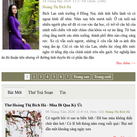
14 Tháng Bảy 2026
12:37 SA
(Xem: 2244)
Hoàng Thị Bích Hà
Bích Lan sinh trưởng ở Đồng Nai, tính tình hiền lành và có
ngoại hình dễ nhìn. Năm nay bốn mươi tuổi. Ở cái tuổi mà
nhiều người phụ nữ đã có con vào đại học, cô trở về căn hộ của
mình mỗi chiều với một chùm chìa khóa và sự im lặng. Từ ban
công tầng mười sáu nhìn xuống, thành phố đêm nào cũng sáng
rực. Xe cộ vẫn xuôi ngược, những ô cửa vẫn hắt ra ánh đèn
vàng ấm áp. Chỉ có căn hộ của Lan, nhiều lúc rộng đến mức
nghe rõ tiếng dép của chính mình trên nền gạch. Sự nghiệp làm
ăn thì thuận tiện nhưng về đường tình duyên thì có phần lận đận.
Đọc thêm
1
2
3
4
5
6
7
Trang sau
Trang cuối
Bài Mới
Thư Toà Soạn
Tin
Thơ Hoàng Thị Bích Hà - Mùa Đi Qua Ký Ức
08 Tháng Tám 2026
12:47 SA
(Xem: 122)
Hoàng Thị Bích Hà
Có người hỏi vì sao ta biền biệt / Đã bao mùa không thấy
chút tăm hơi / Có lẽ bởi tháng năm rong ruỗi quá / Bụi mờ
dần một khoảng sáng ngày xưa