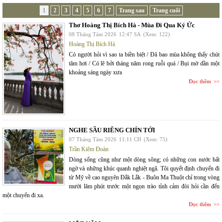
1
2
3
4
5
6
7
Trang sau
Trang cuối
Thơ Hoàng Thị Bích Hà - Mùa Đi Qua Ký Ức
08 Tháng Tám 2026
12:47 SA
(Xem: 122)
Hoàng Thị Bích Hà
Có người hỏi vì sao ta biền biệt / Đã bao mùa không thấy chút
tăm hơi / Có lẽ bởi tháng năm rong ruỗi quá / Bụi mờ dần một
khoảng sáng ngày xưa
Đọc thêm
NGHE SẦU RIÊNG CHÍN TỚI
07 Tháng Tám 2026
11:11 CH
(Xem: 75)
Trần Kiêm Đoàn
Dòng sống cũng như một dòng sông; có những con nước bất
ngờ và những khúc quanh nghiệt ngã. Tôi quyết định chuyến đi
từ Mỹ về cao nguyên Đắk Lắk - Buôn Ma Thuột chỉ trong vòng
mười lăm phút trước một ngọn trào tỉnh cảm đòi hỏi cần đến
một chuyến đi xa.
Đọc thêm