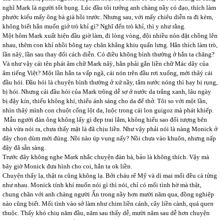
nghĩ Mark là người tốt bụng. Lúc đầu tôi tưởng anh chàng nầy có đạo, thích làm
phước kiểu mấy ông bà già hồi trước. Nhưng sau, với mấy chiêu diễn ra đi kèm,
không biết hắn muốn giở trò khỉ gì? Nghĩ đến trò khỉ, thì y như rằng.
Một hôm Mark xuất hiện đầu giờ làm, đi lòng vòng, đội nhiều nón đặt chồng lên
nhau, thêm con khỉ nhồi bông tay chân khẳng khiu quấn lưng. Hắn thích làm trò,
lần nâỳ, lần sau thay đổi cách diễn. Có điều không bình thường ở hắn ta chăng?
Và như vậy cái tên phát âm chữ Mark nâỳ, hẳn phải gắn liền chữ Mác dây của
âm tiếng Việt? Một lần hắn ta vấp ngã, cái nón trên đầu rơi xuống, mới thâý cái
đầu hói. Đầu hói là chuyện bình thường ở xứ nầy, tắm nước nóng thì hay bị rụng,
bị hói. Nhưng cái đầu hói của Mark trông dễ sợ ở nước da trắng xanh, lâu ngày
bị đậy kín, thiếu không khí, thiếu ánh sáng cho da để thở. Tôi so với một lần,
nhìn thâý mình con chuột cống lột da, luộc trong cái lon guigoz mà phát khiếp.
Mẫu người đàn ông không lấy gì đẹp trai lắm, không hiểu sao đối tượng bên
nhà vừa nói ra, chưa thấy mặt là đã chịu liền. Như vậy phải nói là nàng Monick ở
đây chọn dùm mới đúng. Nồi nào úp vung nấy? Nồi chưa vào khuôn, nhưng nấp
đậy đã sẵn sàng.
Trước đây không nghe Mark nhắc chuyện đàn bà, bảo là không thích. Vậy mà
bây giờ Monick đưa hình cho coi, hắn ta ok liền.
Chuyện thấy lạ, thật ra cũng không lạ. Bởi cháu rể Mỹ và dì mai mối đều cà tửng
như nhau. Monick tính khí muốn nói gì thì nói, chỉ có mối tình hờ mà thật,
chung chăn với anh chàng người Ấn trong nầy hơn mười năm qua, đồng nghiệp
nào cũng biết. Mối tình vào sở làm như chim liền cánh, cây liền cành, quá quen
thuộc. Thấy khó chiụ năm đầu, năm sau thấy dễ, mười năm sau dễ hơn chuyện