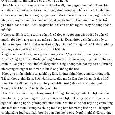
Ông không nói thì làm sao có âm vọng để nghe.
Phần Mark, anh hí hửng chờ hai tuần tới ra đi, cùng người mai mối. Trước hết
anh để ảnh cô vợ sắp cưới sau một ngày đính hôn, trên chỗ anh làm. Hình chụp
cô bé cũng xinh, tóc cắt ngắn, ngổ ngáo. Mark lên kế hoạch về sau, nghĩa là bán
nhà, xin thuyên chuyển về miền quê , ít người lui tới. Hắn nói đó mới là chốn
yên thân, cắt đứt mọi liên lạc quan hệ, chỉ còn có hai người, mấy hệ cũng thành
một hệ.
Nghe qua, Bình tưởng tượng đến nỗi cô độc ở người con gái buổi đầu đến xứ
người, rồi đây hào quang mơ mộng biến mất.. Đoạn đường chiến binh nầy ai
không trải qua. Thôi thì duyên ai nấy gặp, mệnh số đương thời có khác gì những
lo toan, không gì là của mình trong xã hội nầy.
Ý nghĩ cuối của Bình, coi vậy mà đúng ý cái tượng người bịt miệng nầy quá.
Như thường lệ, lúc mà Bình ngẩn ngơ nhìn lấy ba chúng tôi, ông bạn thứ ba bên
cạnh tôi lại gật gù, như thể có đồng minh. Ông không nói, hai tay còn bịt miệng
như sợ người ngoài nhìn vào, hiểu là ông không thể nói.
Không tự nhận mình là ta, ta không làm, không nhìn, không nghe, không nói.
Tất cả không phải là ta. Bởi nếu là ta, ta đâu muốn làm cho đời mình đau khổ.
Nếu là ta. Ta đâu muốn làm những oan khiên trái ý đến với cuộc sống mình.
Trong ta lại không có ta. Không có gì hết.
Đoán biết cái luận thuyết lòng vòng, khi ông che miệng cuời. Tôi bịt mắt vẫn
thấy hành động của ông. Chỉ tiếc cái ông bạn bịt tai không nghe. Chuyện cần
nghe lại không nghe, giương mắt nhìn trân. Như thể cuộc đời nầy ông chưa từng
đưa mắt nhìn trộm. Trong ba chúng tôi. Ông bạn bịt miệng không nói, là người
có khả năng lưu loát nhất, bởi lúc ban đầu tạo ra ông. Người nghệ sĩ đã cho ông