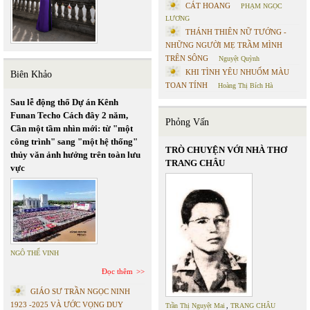
CÁT HOANG
PHẠM NGỌC
LƯƠNG
THÁNH THIÊN NỮ TƯỚNG -
NHỮNG NGƯỜI MẸ TRẦM MÌNH
TRÊN SÔNG
Nguyệt Quỳnh
KHI TÌNH YÊU NHUỐM MÀU
Biên Khảo
TOAN TÍNH
Hoàng Thị Bích Hà
Sau lễ động thổ Dự án Kênh
Funan Techo Cách đây 2 năm,
Phỏng Vấn
Cần một tầm nhìn mới: từ "một
công trình" sang "một hệ thống"
TRÒ CHUYỆN VỚI NHÀ THƠ
thủy văn ảnh hưởng trên toàn lưu
TRANG CHÂU
vực
NGÔ THẾ VINH
Đọc thêm
GIÁO SƯ TRẦN NGỌC NINH
1923 -2025 VÀ ƯỚC VỌNG DUY
Trần Thị Nguyệt Mai
,
TRANG CHÂU