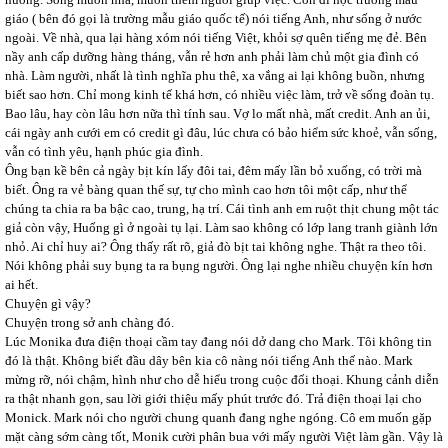
giáo ( bên đó gọi là trường mẫu giáo quốc tế) nói tiếng Anh, như sống ở nước
ngoài. Về nhà, qua lại hàng xóm nói tiếng Việt, khỏi sợ quên tiếng mẹ đẻ. Bên
nầy anh cấp dưỡng hàng tháng, vẫn rẻ hơn anh phải làm chủ một gia đình có
nhà. Làm người, nhất là tình nghĩa phu thê, xa vắng ai lại không buồn, nhưng
biết sao hơn. Chỉ mong kinh tế khá hơn, có nhiều việc làm, trở về sống đoàn tụ.
Bao lâu, hay còn lâu hơn nữa thì tính sau. Vợ lo mất nhà, mất credit. Anh an ủi,
cái ngày anh cưới em có credit gì đâu, lúc chưa có bảo hiểm sức khoẻ, vẫn sống,
vẫn có tình yêu, hạnh phúc gia đình.
Ông bạn kề bên cả ngày bịt kín lấy đôi tai, đêm mấy lần bỏ xuống, có trời mà
biết. Ông ra vẻ bàng quan thế sự, tự cho mình cao hơn tôi một cấp, như thể
chúng ta chia ra ba bậc cao, trung, hạ trí. Cái tình anh em ruột thịt chung một tác
giả còn vậy, Huống gì ở ngoài tụ lại. Làm sao không có lớp lang tranh giành lớn
nhỏ. Ai chỉ huy ai? Ông thấy rất rõ, giả đò bịt tai không nghe. Thật ra theo tôi.
Nói không phải suy bụng ta ra bụng người. Ông lại nghe nhiều chuyện kín hơn
ai hết.
Chuyện gì vậy?
Chuyện trong sở anh chàng đó.
Lúc Monika đưa điện thoại cầm tay đang nói dở dang cho Mark. Tôi không tin
đó là thật. Không biết đầu dây bên kia cô nàng nói tiếng Anh thế nào. Mark
mừng rỡ, nói chậm, hình như cho dễ hiểu trong cuộc đối thoại. Khung cảnh diễn
ra thật nhanh gọn, sau lời giới thiệu mấy phút trước đó. Trả điện thoại lại cho
Monick. Mark nói cho người chung quanh đang nghe ngóng. Cô em muốn gặp
mặt càng sớm càng tốt, Monik cười phân bua với mấy người Việt làm gần. Vậy là