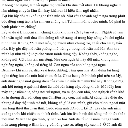
Không cho nghe, là phải nghe một chiều khi đưa mắt nhìn. Đã không nghe là
làm những chuyện lầm lẫn, hay khá hơn là hiểu lầm, ngộ nhận.
Bịt kín lấy đôi tai khỏi nghe tình nức nở. Một câu thơ anh ngâm nga trong phút
bốc đồng sáng tạo ra ba anh em chúng tôi. Tự mình nói tốt cho mình. Có phải là
hạnh phúc hơn chăng?
Lấy ví dụ ở Bình, cái anh chàng khốn khổ nhà cửa ly tán vợ con. Người có tâm
hồn văn nghệ, mới đưa đón chúng tôi về trang trí trưng bày, sống với chủ nghĩa
bình thân. Khi người ta mệt mỏi, họ muốn nhìn chúng tôi, an ủi cho cái lý bảo
hòa. Bây giờ đây một căn phòng nhỏ trú ngụ trong một căn nhà lớn. Anh thu
mình lại như xã hội đợi chờ vươn mình đứng dậy. Không thấy, không nghe,
không nói. Cứ bình tâm mà sống. Như con ngựa bịt lấy đôi mắt, không nhìn
nghiêng ngửa, không có tiếng hí. Con ngựa của anh hùng ngã ngựa.
Đêm nay khi anh về, đậu xe ở trước đường, băng qua nhà. Anh dừng lại lắng
nghe tiếng hót của một loài chim rất lạ. Chưa bao giờ ở thành phố trên xứ Mỹ,
anh được nghe một giọng điệu của chim lúc nửa đêm như thế nầy. Không dưng,
anh hồi tưởng ở quê nhà thuở ấu thời bên hàng cây, bóng khuất. Mới đây hơn
mấy chục năm qua, sống nơi xứ người, vợ muộn, con nhỏ, bao nghịch cảnh khó
khăn đương đầu, rồi cũng qua đi. Hôm nay còn, mai mất. Ai cũng hiểu điều đó,
nhưng ở đây thật tình mà nói, không có gì là của mình, giữ cho mình, ngoài một
tấm lòng thiết tha chân thật. Cuộc sống anh đơn độc, kể từ ngày cha anh nằm
xuống trước khi chiến tranh kết thúc. Anh lớn lên ở một đời sống mới thiếu thốn
mọi mặt. Vì kinh tế gia đình, lý lịch xã hội. Anh đã trải qua năm tháng thanh
niên xung phong ở Bình Long với rừng cao su, trồng cây cạo mủ. Ở đó anh đã