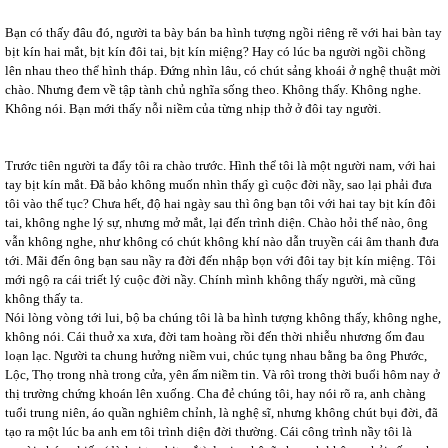
Bạn có thấy đâu đó, người ta bày bán ba hình tượng ngồi riêng rẽ với hai bàn tay
bịt kín hai mắt, bịt kín đôi tai, bịt kín miệng? Hay có lúc ba người ngồi chồng
lên nhau theo thể hình tháp. Đứng nhìn lâu, có chút sảng khoái ở nghệ thuật mời
chào. Nhưng đem về tập tành chủ nghĩa sống theo. Không thấy. Không nghe.
Không nói. Bạn mới thấy nỗi niềm của từng nhịp thở ở đôi tay người.
Trước tiên người ta đẩy tôi ra chào trước. Hình thể tôi là một người nam, với hai
tay bịt kín mắt. Đã bảo không muốn nhìn thấy gì cuộc đời nầy, sao lại phải đưa
tôi vào thế tục? Chưa hết, độ hai ngày sau thì ông bạn tôi với hai tay bịt kín đôi
tai, không nghe lý sự, nhưng mở mắt, lại đến trình diện. Chào hỏi thế nào, ông
vẫn không nghe, như không có chút không khí nào dẫn truyền cái âm thanh đưa
tới. Mãi đến ông bạn sau nầy ra đời đến nhập bọn với đôi tay bịt kín miệng. Tôi
mới ngộ ra cái triết lý cuộc đời nầy. Chính mình không thấy người, mà cũng
không thấy ta.
Nói lòng vòng tới lui, bộ ba chúng tôi là ba hình tượng không thấy, không nghe,
không nói. Cái thuở xa xưa, đời tam hoàng rồi đến thời nhiễu nhương ốm đau
loạn lạc. Người ta chung hưởng niềm vui, chúc tụng nhau bằng ba ông Phước,
Lộc, Thọ trong nhà trong cửa, yên ấm niềm tin. Và rôì trong thời buổi hôm nay ở
thị trường chứng khoán lên xuống. Cha đẻ chúng tôi, hay nói rõ ra, anh chàng
tuổi trung niên, áo quần nghiêm chỉnh, là nghệ sĩ, nhưng không chút bụi đời, đã
tạo ra một lúc ba anh em tôi trình diện đời thường. Cái công trình nầy tôi là