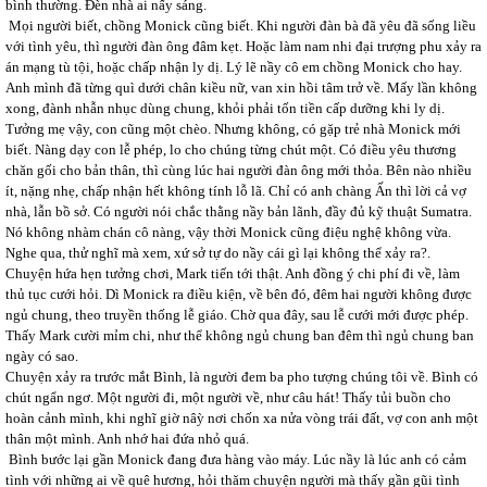
bình thường. Đèn nhà ai nấy sáng.
Mọi người biết, chồng Monick cũng biết. Khi người đàn bà đã yêu đã sống liều
với tình yêu, thì người đàn ông đâm kẹt. Hoặc làm nam nhi đại trượng phu xảy ra
án mạng tù tội, hoặc chấp nhận ly dị. Lý lẽ nầy cô em chồng Monick cho hay.
Anh mình đã từng quì dưới chân kiều nữ, van xin hồi tâm trở về. Mấy lần không
xong, đành nhẫn nhục dùng chung, khỏi phải tốn tiền cấp dưỡng khi ly dị.
Tưởng mẹ vậy, con cũng một chèo. Nhưng không, có gặp trẻ nhà Monick mới
biết. Nàng dạy con lễ phép, lo cho chúng từng chút một. Có điều yêu thương
chăn gối cho bản thân, thì cùng lúc hai người đàn ông mới thỏa. Bên nào nhiều
ít, nặng nhẹ, chấp nhận hết không tính lỗ lã. Chỉ có anh chàng Ấn thì lời cả vợ
nhà, lẫn bồ sở. Có người nói chắc thằng nầy bản lãnh, đầy đủ kỹ thuật Sumatra.
Nó không nhàm chán cô nàng, vậy thời Monick cũng điệu nghệ không vừa.
Nghe qua, thử nghĩ mà xem, xứ sở tự do nầy cái gì lại không thể xảy ra?.
Chuyện hứa hẹn tưởng chơi, Mark tiến tới thật. Anh đồng ý chi phí đi về, làm
thủ tục cưới hỏi. Dì Monick ra điều kiện, về bên đó, đêm hai người không được
ngủ chung, theo truyền thống lễ giáo. Chờ qua đây, sau lễ cưới mới được phép.
Thấy Mark cười mỉm chi, như thể không ngủ chung ban đêm thì ngủ chung ban
ngày có sao.
Chuyện xảy ra trước mắt Bình, là người đem ba pho tượng chúng tôi về. Bình có
chút ngẩn ngơ. Một người đi, một người về, như câu hát! Thấy tủi buồn cho
hoàn cảnh mình, khi nghĩ giờ nâỳ nơi chốn xa nửa vòng trái đất, vợ con anh một
thân một mình. Anh nhớ hai đứa nhỏ quá.
Bình bước lại gần Monick đang đưa hàng vào máy. Lúc nầy là lúc anh có cảm
tình với những ai về quê hương, hỏi thăm chuyện người mà thấy gần gũi tình