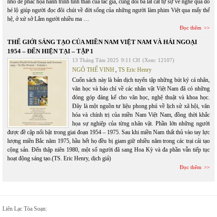
nhỏ để phác họa hành trình tinh thần của tác giả, cùng đôi ba lát cắt tự sự về nghề qua đó
hé lộ giúp người đọc đôi chút về đời sống của những người làm phim Việt qua mấy thế
hệ, ở xứ sở Lắm người nhiều ma …
Đọc thêm
THẾ GIỚI SÁNG TẠO CỦA MIỀN NAM VIỆT NAM VÀ HẢI NGOẠI
1954 – ĐẾN HIỆN TẠI – TẬP 1
13 Tháng Tám 2025
9:11 CH
(Xem: 12107)
NGÔ THẾ VINH
,
TS Eric Henry
Cuốn sách này là bản dịch tuyển tập những bút ký cá nhân,
văn học và báo chí về các nhân vật Việt Nam đã có những
đóng góp đáng kể cho văn học, nghệ thuật và khoa học.
Đây là một nguồn tư liệu phong phú về lịch sử xã hội, văn
hóa và chính trị của miền Nam Việt Nam, đồng thời khắc
họa sự nghiệp của từng nhân vật. Phần lớn những người
được đề cập nổi bật trong giai đoạn 1954 – 1975. Sau khi miền Nam thất thủ vào tay lực
lượng miền Bắc năm 1975, hầu hết họ đều bị giam giữ nhiều năm trong các trại cải tạo
cộng sản. Đến thập niên 1980, một số người đã sang Hoa Kỳ và đa phần vẫn tiếp tục
hoạt động sáng tạo.(TS. Eric Henry, dịch giả)
Đọc thêm
Liên Lạc Tòa Soạn: