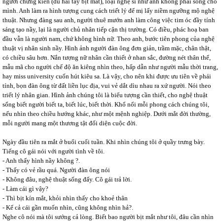
người chứng kiến (dù hai tay bịt mắt), loại nghệ sĩ như anh không phải sống cho
mình. Anh làm ra hình tượng cung cách triết lý để mị lấy niềm ngưỡng mộ nghệ
thuật. Nhưng đàng sau anh, người thuê mướn anh làm công việc tim óc đầy tính
sáng tạo nầy, lại là người chủ nhân tiếp cận thị trường. Có điều, phác hoạ ban
đầu vẫn là người nam, chứ không hình nữ. Theo anh, bước tiên phong của nghệ
thuật vị nhân sinh nầy. Hình ảnh người đàn ông đơn giản, trầm mặc, chân thật,
có chiều sâu hơn. Nắn tượng nữ nhân cần thiết ở nhan sắc, đường nét thân thể,
mẫu mã cho người chế độ ăn kiêng nhìn theo, hấp dẫn như người mẫu thời trang,
hay miss university cuốn hút kiêu sa. Là vậy, cho nên khi được ưu tiên về phái
tính, bọn đàn ông từ đất liền lục địa, vui vẻ dắt dìu nhau ra xứ người. Nói theo
triết lý nhân gian. Hình ảnh chúng tôi là biểu tượng cần thiết, cho nghệ thuật
sống biết người biết ta, biết lúc, biết thời. Khổ nổi mỗi phong cách chúng tôi,
nếu nhìn theo chiều hướng khác, như một mệnh nghiệp. Dưới mắt đời thường,
mỗi người mang một thương tật đối diện cuộc đời.
Ngày đầu tiên ra mắt ở buổi cuối tuần. Khi nhìn chúng tôi ở quầy trưng bày.
Tiếng cô gái nói với người tình về tôi.
- Anh thấy hình nầy không ?.
- Thấy có vẻ rầu quá. Người đàn ông nói
- Không đâu, nghệ thuật sống đấy. Cô gái trả lời.
- Làm cái gì vậy?
- Thì bịt kín mắt, khỏi nhìn thấy cho khoẻ thân
- Kể cả cái gần muốn nhìn, cũng không nhìn hả?.
Nghe cô nói mà tôi sướng cả lòng. Biết bao người bịt mắt như tôi, đâu cần nhìn