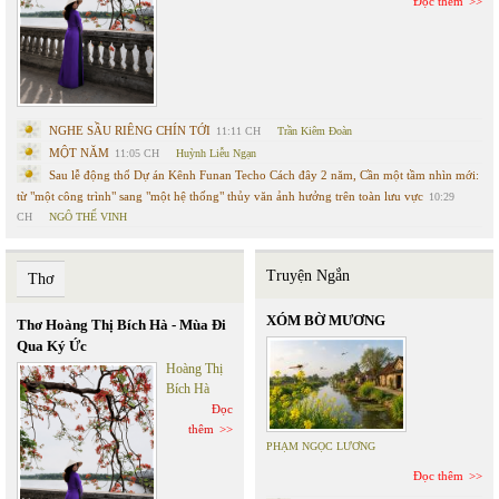
Đọc thêm
NGHE SẦU RIÊNG CHÍN TỚI
11:11 CH
Trần Kiêm Đoàn
MỘT NĂM
11:05 CH
Huỳnh Liễu Ngạn
Sau lễ động thổ Dự án Kênh Funan Techo Cách đây 2 năm, Cần một tầm nhìn mới:
từ "một công trình" sang "một hệ thống" thủy văn ảnh hưởng trên toàn lưu vực
10:29
CH
NGÔ THẾ VINH
Truyện Ngắn
Thơ
XÓM BỜ MƯƠNG
Thơ Hoàng Thị Bích Hà - Mùa Đi
Qua Ký Ức
Hoàng Thị
Bích Hà
Đọc
thêm
PHẠM NGỌC LƯƠNG
Đọc thêm