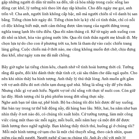
gặp những người di dân từ miền xa đến, tất cả hòa nhập trong cuộc sống lao
động cực khổ, lý tưởng nói theo lời dạy rập khuôn. Cho đến ngày mẹ gọi, anh
trốn về. Cha anh, người lính không cấp bậc, mồ mả người chiến sĩ vô danh bị san
bằng. Tiếng chim hót ngày đó. Tiếng chim hót lạ kỳ chỉ có tình thân, chỉ có nỗi
cô độc không biết mặt, mới cảm thông được tâm trạng của người đứng trong
nghĩa trang lạnh lẽo tiêu điều. Qua rồi năm tháng cũ. Kể từ ngày anh xuống con
đò nhỏ ra khơi, hòa vào giòng nước lớn. Qua rồi tình thân người mẹ khuất đi. Mẹ
chọn lựa tự do cho con ở phương trời xa, hơn là tham dự vào cuộc chiến trang
láng giềng. Cuộc chiến mà ở thời nào, mẹ cũng không muốn đợi chờ, chịu đựng
đau khổ, như ngày xưa mẹ đã mất chồng.
Bây giờ nghe lại tiếng chim kêu, chạnh nhớ về tình hoài hương thời cũ. Tưởng
rằng đã quên, đôi khi đánh thức thật tình cờ, cái sâu thẳm che dấu ngủ quên. Cho
nên khi nhìn thâý ba hình tượng. Anh thấy lý thú thật lòng. Anh muốn gởi gắm
với vợ anh điều đó nơi chốn tạm dung quê nhà. Sống là sống vậy để yên thân.
Nhưng chắc gì vợ anh hiểu. Người vợ trẻ chỉ sống với thực tế nuôi con. Còn giữ
lại đây. Hình tượng chỉ là phù phiếm trong đời sống thực nầy.
Nghe anh bạn trẻ tâm sự, phê bình. Bộ ba chúng tôi đòi hỏi được để tay xuống.
Hai bàn tay trong tư thế bất động nầy, đã hàng bao lâu. Một, hai, ba năm như bạn
nhìn thấy ở nơi nào đó, có chúng tôi xuất hiện. Cứ tưởng tượng, làm một công
việc cùng một thao tác mỗi ngày, mỗi buổi, mỗi năm hay cả một đời để được
lãnh lương theo nghề nghiệp. Bạn không thấy thích thú, huống gì ở chúng tôi?
Mỗi một hình tượng cứ tạm cho là một chủ thuyết sống, theo cách nhìn, quan
niệm của mỗi người. Người nghệ sĩ tạo ra chúng tôi. Anh ấy chỉ với một lý