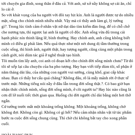
tới chuyện gia đình, song thân ở đâu cả. Với anh, sứ xở nầy không sợ cái ăn, chỉ
lo cái ở.
So với khát vọng của ba người với đôi tay bịt kín. Anh là người được tự do nhiều
mặt, sống cho chính mình nhiều nhất. Vậy mà có thấy anh làm gì, lý tưởng
gì?. Trong lúc tình cảm ở nhân vật nữ dạt dào tìm kiếm đàn ông, để có chỗ chở
che nương tựa, thì ngược lại anh là người cô độc. Anh sống vừa đủ trong cái
hạnh phúc nín thinh lặng lẽ, bình thường. Hay chính anh, anh cũng không biết
mình có điều gì phải làm. Nếu quả thực như một nét dung dị tầm thường trong
cuộc sống, thì hình ảnh, người thật, hay tượng người, cũng cùng một phận trong
cảnh giới, nói dùm tác giả ở nghệ thuật tạo hình.
Tôi muốn tìm lấy anh, coi anh có đoạn kết cho chính đời sống mình chưa? Từ đó
tôi sẽ xếp lại câu chuyện của ba pho tượng. Hay bạn viết tiếp dùm tôi, số phận ở
năm tháng dài lâu, của những con người vui sướng, cùng khổ, giai cấp khác
nhau. Bạn có thấy hư cấu quá chăng? Không đâu, rõ là mấy mảnh rời ở thực tế
trước mặt. Những tiếng nói nầy ở đâu lẫn trong đời sống thật.?. Có bao giờ bạn
nhận thức chính mình, sống đời sống mình, ở cõi người ta? Hay lúc nào cũng là
cơn dĩ lở nuối tiếc thời gian qua. Huống chi đời người chỉ dài bằng một hơi thở
ngắn.
Cứ tưởng trước mắt một khoảng trống không. Một khoảng trống, không chờ
không đợi. Không còn gì. Không có gì hết? Nếu cảm nhận nhân vật từ tác phẩm
bước ra cuộc đời sống chung cùng. Thì chờ chi không bắt tay cho xong phần
cuối.