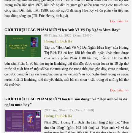
lượng miền Bắc năm 1975, hầu hết họ đều bị giam giữ nhiều năm trong các trại cải tạo
cộng sản. Đến thập niên 1980, một số người đã sang Hoa Kỳ và đa phần vẫn tiếp tục
hoạt động sáng tạo.(TS. Eric Henry, dịch giả)
Đọc thêm
GIỚI THIỆU TÁC PHẨM MỚI “Hẹn Anh Về Vỹ Dạ Ngắm Mưa Bay”
06 Tháng Sáu 2025
(Xem: 13460)
Hoàng Thị Bích Hà
Tập thơ “Hẹn Anh Về Vỹ Dạ Ngắm Mưa Bay” của Hoàng
Thị Bích Hà có hơn 180 bài thơ dài ngắn khác nhau được
chia làm 2 phần: Phần 1: 80 bài thơ, Phần 2: 116 bài thơ
bốn câu. Phần 1: 80 bài thơ tuyển là những bài tâm đắc được chọn lọc ra từ 10 tập thơ
trước đã xuất bản và một số bài thơ mới sáng tác trong thời gian gần đây, chưa in nhưng
đã được đăng tải trên các trang báo mạng và website Văn học Nghệ thuật trong và ngoài
nước. Phần 2 là những khổ thơ yêu thích, mỗi bài chỉ chon 4 câu trong số những bài thơ
đã xuất bản.
Đọc thêm
GIỚI THIỆU TÁC PHẨM MỚI “Hoa tím sầu đông” và “Hẹn anh về vĩ dạ
ngắm mưa bay”
29 Tháng Năm 2025
(Xem: 15268)
Hoàng Thị Bích Hà
Năm 2025 Hoàng Thị Bích Hà trình làng 2 tập thơ: “Hoa
tím sầu đông” (gồm 103 bài thơ) và “Hẹn anh về vĩ dạ