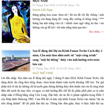
MỘT NĂM
07 Tháng Tám 2026
11:05 CH
(Xem: 79)
Huỳnh Liễu Ngạn
tháng giêng hoa xoan chưa nở / thì em đã vội lấy chồng / mùi
hương còn đang dang dở / rụng đầy xuống cả dòng sông / ***
tháng hai ánh trăng vừa cũ / chênh chao ngõ vắng im lìm / em
không còn gì để nói / chỉ màu nắng nhạt qua tim /
Đọc thêm
Sau lễ động thổ Dự án Kênh Funan Techo Cách đây 2
năm, Cần một tầm nhìn mới: từ "một công trình"
sang "một hệ thống" thủy văn ảnh hưởng trên toàn
lưu vực
07 Tháng Tám 2026
10:29 CH
(Xem: 201)
NGÔ THẾ VINH
Lời dẫn nhập: Hai năm sau lễ động thổ ngày 5 tháng 8 năm 2024, Kênh Funan Techo vẫn
đang được thi công theo từng đoạn, chưa hoàn thành toàn tuyến khoảng 180 km. Tác giả
phân tích rõ dự án không chỉ là tuyến giao thông đường thủy đơn thuần mà còn là công trình
điều tiết nước đa mục tiêu, có nguy cơ ảnh hưởng đến chế độ lũ, phân phối phù sa và xâm
nhập mặn ở Đồng bằng sông Cửu Long. Đặc biệt, dự án đã vi phạm nghiêm trọng Điều 5
của Hiệp định Mekong 1995. Cam Bốt đã cố tình xếp kênh Funan Techo vào nhóm “dự án
trên dòng nhánh” để chỉ phải làm thủ tục Thông báo đơn giản, thay vì thực hiện thủ tục