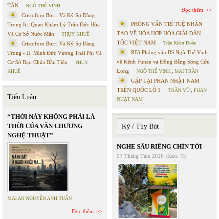
TÂN
NGÔ THẾ VINH
Đọc thêm
Cristoforo Borri Và Ký Sự Đàng
PHỎNG VẤN TRÍ TUỆ NHÂN
Trong Iii. Quan Khám Lý Trần Đức Hòa
TẠO VỀ HÒA HỢP HÒA GIẢI DÂN
Và Cơ Sở Nước Mặn
THỤY KHUÊ
TỘC VIỆT NAM
Trần Kiêm Đoàn
Cristoforo Borri Và Ký Sự Đàng
RFA Phỏng vấn BS Ngô Thế Vinh
Trong - II. Minh Đức Vương Thái Phi Và
về Kênh Funan và Đồng Bằng Sông Cửu
Cơ Sở Đạo Chúa Đầu Tiên
THỤY
Long
KHUÊ
NGÔ THẾ VINH
,
MAI TRẦN
GẶP LẠI PHAN NHẬT NAM
TRÊN QUỐC LỘ 1
TRẦN VŨ
,
PHAN
Tiểu Luận
NHẬT NAM
“THỜI NÀY KHÔNG PHẢI LÀ
THỜI CỦA VĂN CHƯƠNG
Ký / Tùy Bút
NGHỆ THUẬT”
NGHE SẦU RIÊNG CHÍN TỚI
07 Tháng Tám 2026
(Xem: 75)
MAI AN NGUYỄN ANH TUẤN
Đọc thêm