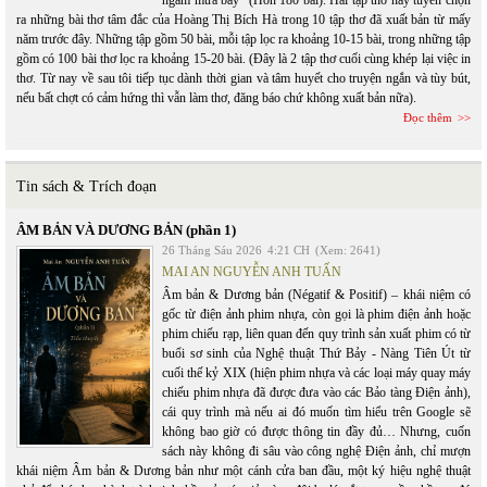
ngắm mưa bay” (Hơn 180 bài). Hai tập thơ này tuyển chọn
ra những bài thơ tâm đắc của Hoàng Thị Bích Hà trong 10 tập thơ đã xuất bản từ mấy
năm trước đây. Những tập gồm 50 bài, mỗi tập lọc ra khoảng 10-15 bài, trong những tập
gồm có 100 bài thơ lọc ra khoảng 15-20 bài. (Đây là 2 tập thơ cuối cùng khép lại việc in
thơ. Từ nay về sau tôi tiếp tục dành thời gian và tâm huyết cho truyện ngắn và tùy bút,
nếu bất chợt có cảm hứng thì vẫn làm thơ, đăng báo chứ không xuất bản nữa).
Đọc thêm
Tin sách & Trích đoạn
ÂM BẢN VÀ DƯƠNG BẢN (phần 1)
26 Tháng Sáu 2026
4:21 CH
(Xem: 2641)
MAI AN NGUYỄN ANH TUẤN
Âm bản & Dương bản (Négatif & Positif) – khái niệm có
gốc từ điện ảnh phim nhựa, còn gọi là phim điện ảnh hoặc
phim chiếu rạp, liên quan đến quy trình sản xuất phim có từ
buổi sơ sinh của Nghệ thuật Thứ Bảy - Nàng Tiên Út từ
cuối thế kỷ XIX (hiện phim nhựa và các loại máy quay máy
chiếu phim nhựa đã được đưa vào các Bảo tàng Điện ảnh),
cái quy trình mà nếu ai đó muốn tìm hiểu trên Google sẽ
không bao giờ có được thông tin đầy đủ… Nhưng, cuốn
sách này không đi sâu vào công nghệ Điện ảnh, chỉ mượn
khái niệm Âm bản & Dương bản như một cánh cửa ban đầu, một ký hiệu nghệ thuật