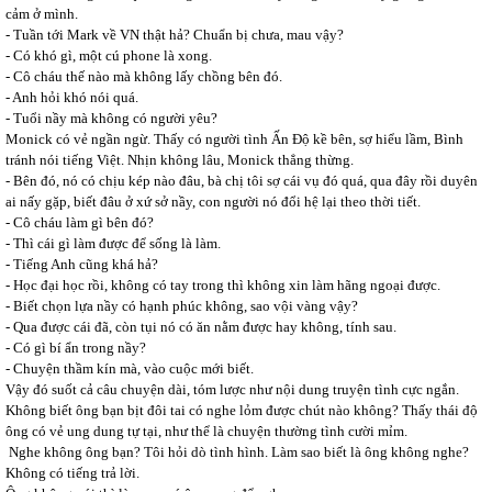
cảm ở mình.
- Tuần tới Mark về VN thật hả? Chuẩn bị chưa, mau vậy?
- Có khó gì, một cú phone là xong.
- Cô cháu thế nào mà không lấy chồng bên đó.
- Anh hỏi khó nói quá.
- Tuổi nầy mà không có người yêu?
Monick có vẻ ngần ngừ. Thấy có người tình Ấn Độ kề bên, sợ hiểu lầm, Bình
tránh nói tiếng Việt. Nhịn không lâu, Monick thẳng thừng.
- Bên đó, nó có chịu kép nào đâu, bà chị tôi sợ cái vụ đó quá, qua đây rồi duyên
ai nấy gặp, biết đâu ở xứ sở nầy, con người nó đổi hệ lại theo thời tiết.
- Cô cháu làm gì bên đó?
- Thì cái gì làm được để sống là làm.
- Tiếng Anh cũng khá hả?
- Học đại học rồi, không có tay trong thì không xin làm hãng ngoại được.
- Biết chọn lựa nầy có hạnh phúc không, sao vội vàng vậy?
- Qua được cái đã, còn tụi nó có ăn nằm được hay không, tính sau.
- Có gì bí ẩn trong nầy?
- Chuyện thầm kín mà, vào cuộc mới biết.
Vậy đó suốt cả câu chuyện dài, tóm lược như nội dung truyện tình cực ngắn.
Không biết ông bạn bịt đôi tai có nghe lỏm được chút nào không? Thấy thái độ
ông có vẻ ung dung tự tại, như thể là chuyện thường tình cười mỉm.
Nghe không ông bạn? Tôi hỏi dò tình hình. Làm sao biết là ông không nghe?
Không có tiếng trả lời.