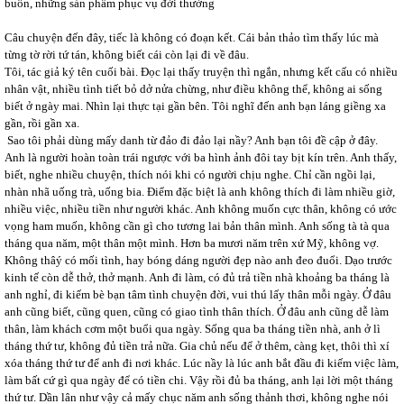
buôn, những sản phẩm phục vụ đời thường
Câu chuyện đến đây, tiếc là không có đoạn kết. Cái bản thảo tìm thấy lúc mà
từng tờ rời tứ tán, không biết cái còn lại đi về đâu.
Tôi, tác giả ký tên cuối bài. Đọc lại thấy truyện thì ngắn, nhưng kết cấu có nhiều
nhân vật, nhiều tình tiết bỏ dở nửa chừng, như điều không thể, không ai sống
biết ở ngày mai. Nhìn lại thực tại gần bên. Tôi nghĩ đến anh bạn láng giềng xa
gần, rồi gần xa.
Sao tôi phải dùng mấy danh từ đảo đi đảo lại nầy? Anh bạn tôi đề cập ở đây.
Anh là người hoàn toàn trái ngược với ba hình ảnh đôi tay bịt kín trên. Anh thấy,
biết, nghe nhiều chuyện, thích nói khi có người chịu nghe. Chỉ cần ngồi lại,
nhàn nhã uống trà, uống bia. Điểm đặc biệt là anh không thích đi làm nhiều giờ,
nhiều việc, nhiều tiền như người khác. Anh không muốn cực thân, không có ước
vọng ham muốn, không cần gì cho tương lai bản thân mình. Anh sống tà tà qua
tháng qua năm, một thân một mình. Hơn ba mươi năm trên xứ Mỹ, không vợ.
Không thâý có mối tình, hay bóng dáng người đẹp nào anh đeo đuổi. Dạo trước
kinh tế còn dễ thở, thở mạnh. Anh đi làm, có đủ trả tiền nhà khoảng ba tháng là
anh nghỉ, đi kiếm bè bạn tâm tình chuyện đời, vui thú lấy thân mỗi ngày. Ở đâu
anh cũng biết, cũng quen, cũng có giao tình thân thích. Ở đâu anh cũng dễ làm
thân, làm khách cơm một buổi qua ngày. Sống qua ba tháng tiền nhà, anh ở lì
tháng thứ tư, không đủ tiền trả nữa. Gia chủ nếu để ở thêm, càng kẹt, thôi thì xí
xóa tháng thứ tư để anh đi nơi khác. Lúc nầy là lúc anh bắt đầu đi kiếm việc làm,
làm bất cứ gì qua ngày để có tiền chi. Vậy rồi đủ ba tháng, anh lại lời một tháng
thứ tư. Dần lân như vậy cả mấy chục năm anh sống thảnh thơi, không nghe nói