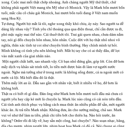
xong. Cuộc mai mối thật chớp nhoáng. Anh chàng người Mỹ thứ thiệt, chứ
không phải người Việt mang tên Mỹ như cô Monick. Vậy là Mark bốn mươi bốn
tuổi, mắc câu cô cháu gái Monick, hai mươi bốn tuổi đang ở Việt nam muốn
sang Hoa Kỳ.
Tự dưng. Người bịt mắt là tôi, nghe xong thấy khó chiụ, áy náy. Sao người ta dễ
dàng lấy nhau vậy? Tình yêu chỉ thoáng qua qua điện thoại, chỉ cần được ra đi,
phó mặc ngày mai thế nào. Cái thuở thời tôi. Trai gái quen nhau, chưa dám nắm
tay, nói gì đến chuyện hôn nhau, hôn nhân. Cuộc đời với họ thật nhỏ nhoi vô
nghĩa, thân xác tình tự coi như chuyện bình thường. Hay chính mình tự hỏi.
Mình không có tình yêu nên không biết. Mắt bị tay che có ai thấy đâu, để lọt
vào mắt xanh của giai nhân nào.
Một người chắt lưỡi, sao nhanh vậy. Cô bạn nhỏ đứng gần, góp lời. Còn đỡ hơn
mấy dịch vụ khảo sát trinh tiết, lo tiền mới được bán đi làm vợ người nước
ngoài. Nghe mà tưởng như ở trong nước là không sống được, cá ra ngoài mới có
nước cá lội. Mà biết đâu đó là thật.
Thêm mấy lời an ủi. Dẫu sao gần với nhân vật, biết ít nhiều về họ, đở hơn là
không biết.
Thật ra có biết rõ gì đâu. Đàn ông như Mark hơn bốn mươi tuổi đầu mà chưa có
người yêu hay cặp kè mới là chuyện lạ. Mark lúc nào cũng có cái nón trên đầu.
Cái tính anh thích phục vụ bằng cách mua thức ăn nhiều phần để sẵn, mời người
khác ăn. Ai trả tiền Mark nhận. Không đưa, ăn cho sướng miệng, chả sao. Mark
vui vẻ như thể làm ra tiền, phải chi tiền bớt cho thiên hạ. Nào hỏi trước, ăn
không? Order rồi đi lấy về, hay sẵn một công, hai chuyện?. Nào soạn nhạc, băng,
dĩa cho mượn, phim người lớn, phim hoạt họa Mark có đủ cả. Nói chung ai cũng