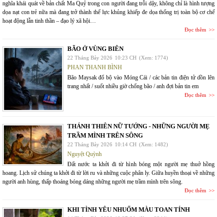
nghĩa khái quát về bản chất Ma Quỷ trong con người đang trỗi dậy, không chỉ là hình tượng
dọa nạt con trẻ nữa mà đang trở thành thế lực khủng khiếp đe dọa thống trị toàn bộ cơ chế
hoạt động lẫn tinh thần – đạo lý xã hội…
Đọc thêm
BÃO Ở VÙNG BIÊN
22 Tháng Bảy 2026
10:23 CH
(Xem: 1774)
PHAN THANH BÌNH
Bão Maysak đổ bộ vào Móng Cái / các bản tin điện tử dồn lên
trang nhất / suốt nhiều giờ chống bão / anh đợi bản tin em
Đọc thêm
THÁNH THIÊN NỮ TƯỚNG - NHỮNG NGƯỜI MẸ
TRẦM MÌNH TRÊN SÔNG
22 Tháng Bảy 2026
10:14 CH
(Xem: 1482)
Nguyệt Quỳnh
Đất nước ta khởi đi từ hình bóng một người mẹ thuở hồng
hoang. Lịch sử chúng ta khởi đi từ lời ru và những cuộc phân ly. Giữa huyền thoại về những
người anh hùng, thấp thoáng bóng dáng những người mẹ trầm mình trên sông.
Đọc thêm
KHI TÌNH YÊU NHUỐM MÀU TOAN TÍNH