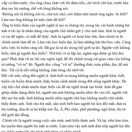
vấp cà lăm trước, cho ông chua chát với lời đàm tiếu, chỉ trích chê bai, trước khi
đưa tay bịt miệng, thề với lòng không nói.
Không nói là không nói to, chứ nói nhỏ, nói thầm một mình ông nghe. Ai biết?
Làm sao ông không hé một chút để thở?
Ông là hiện thân của người nghệ sĩ tạo ra chúng tôi, trong lúc cái hình tượng bịt
mắt ở tôi lại là nhân dáng của người chủ nhân gợi ý cho anh làm. Anh là người
có tai để nghe, có mắt để thâý. Anh là người có hoài bão lớn, làm chính trị là
chính mình làm để trị. Làm văn học hiện đại, là làm những bài thơ học văn. Càng
siêu việt, bí hiểm càng tốt. Đã gọi là tự do trong thế giới tự do. Người viết không
hiểu, làm gì người đọc hiểu?. Thử hỏi có ai lập lại, ngâm nga được gì khi đọc
qua? Phải thật vô tư, lột xác ngôn ngữ, để rồi chính trong cái giao cảm của luồng
tư tưởng “vô tư” đó. Người đọc cũng “vô tư” thưởng thức toàn phần, đọc để mà
đọc. Tất cả là nỗi trống không, bận lòng chi nhớ tới.
Đối với anh, sống đời nghệ sĩ. Anh biết tự trọng không muốn người khác biết,
buồn cái buồn dùm mình, thấy hoàn cảnh mình trong đời sống người khác. Do
vậy khi chủ nhân muốn thực hiện cái đề tài nghệ thuật tạo hình. Anh đã gán
ghép nhân dạng điệu bộ, người mà anh không muốn nhìn đó vào tôi, người với
đôi tay bịt mắt. Anh không muốn nhìn người chủ hay không muốn chủ nhân
thấy được anh. Anh cho bịt mắt, sản sinh biết bao người bịt kín đôi mắt, đưa ra
thị trường, đưa đi ta bà khắp nơi Âu, Á, Phi châu, phố phường, ngõ hẻm, thị tứ
thế giới đại đồng.
Chính tôi là người trong cuộc sản sinh, mới hiểu được anh. Vả lại, trên bàn tròn
họ muốn đưa người bịt mắt ra trước. Làm như vậy anh mới đưa tiếp người bịt đôi
tai, khỏi nghe lời chỉ trích phê phán cá nhân mình.