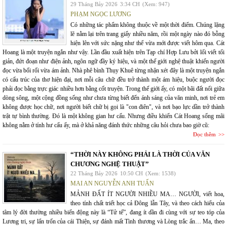
29 Tháng Bảy 2026
3:34 CH
(Xem: 947)
PHẠM NGỌC LƯƠNG
Có những tác phẩm không thuộc về một thời điểm. Chúng lặng
lẽ nằm lại trên trang giấy nhiều năm, rồi một ngày nào đó bỗng
hiện lên với sức nặng như thể vừa mới được viết hôm qua. Cát
Hoang là một truyện ngắn như vậy. Lần đầu xuất hiện trên Tạp chí Hợp Lưu bởi lối viết tối
giản, đứt đoạn như điện ảnh, ngôn ngữ đầy ký hiệu, và một thế giới nghệ thuật khiến người
đọc vừa bối rối vừa ám ảnh. Nhà phê bình Thụy Khuê từng nhận xét đây là một truyện ngắn
có cấu trúc của thơ hiện đại, nơi mỗi câu chữ đều trở thành một ám hiệu, buộc người đọc
phải đọc bằng trực giác nhiều hơn bằng cốt truyện. Trong thế giới ấy, có một bãi đất nổi giữa
dòng sông, một cộng đồng sống như chưa từng biết đến ánh sáng của văn minh, nơi trẻ em
không được học chữ, nơi người biết chữ bị gọi là "con điên", và nơi bạo lực dần trở thành
trật tự bình thường. Đó là một không gian hư cấu. Nhưng điều khiến Cát Hoang sống mãi
không nằm ở tính hư cấu ấy, mà ở khả năng đánh thức những câu hỏi chưa bao giờ cũ:
Đọc thêm
“THỜI NÀY KHÔNG PHẢI LÀ THỜI CỦA VĂN
CHƯƠNG NGHỆ THUẬT”
22 Tháng Bảy 2026
10:50 CH
(Xem: 1538)
MAI AN NGUYỄN ANH TUẤN
MẢNH ĐẤT ÍT NGƯỜI NHIỀU MA… NGƯỜI, viết hoa,
theo tính chất triết học cả Đông lẫn Tây, và theo cách hiểu của
tâm lý đời thường nhiều biến động này là “Tử tế”, đang ít dần đi cùng với sự teo tóp của
Lương tri, sự lẩn trốn của cái Thiện, sự đánh mất Tình thương và Lòng trắc ẩn… Ma, theo