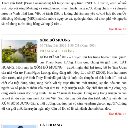
Tham vấn trước (Prior Consultation) bắt buộc theo quy trình PNPCA. Thực tế, kênh kết nối
trực tiếp với sông Mekong và sông Bassac – hai nhánh mang nước dòng chính – và chuyển
nước ra Vịnh Thái Lan. Việc né tránh Điều 5 không chỉ làm suy yếu cơ chế hợp tác của Ủy
hội sông Mekong (MRC) mà còn mở ra nguy cơ các quốc gia khác noi theo, phá vỡ nguyên
tắc sử dụng nước công bằng và hợp lý trên ...
Đọc thêm
XÓM BỜ MƯƠNG
30 Tháng Bảy 2026
1:56 CH
(Xem: 868)
PHẠM NGỌC LƯƠNG
XÓM BỜ MƯƠNG – Truyện thứ hai trong bộ ba "Tam Quan"
của Phạm Ngọc Lương. Hôm qua, chúng tôi giới thiệu CÁT
HOANG. Hôm nay là XÓM BỜ MƯƠNG – truyện ngắn thứ hai trong bộ ba Tam Quan
của nhà văn trẻ Phạm Ngọc Lương, từng đăng trên Hợp Lưu số 87 (2006). Hơn hai mươi
năm trước, nhà phê bình Thụy Khuê đã gọi đây là "một câu chuyện cổ tích kinh dị", nơi cái
chết của một dòng sông song hành với sự mục rữa của môi trường, sự tha hóa của con
người và số phận bi thảm của một đứa trẻ. Một truyện ngắn đầy chất thơ, nhưng càng đẹp
càng khiến người đọc rùng mình. Hai mươi năm đã trôi qua. Dòng sông trong truyện có còn
là một ẩn dụ của hôm nay? Xã hội Việt Nam đã thay đổi đến đâu trước những vấn đề mà
XÓM BỜ MƯƠNG đặt ra: môi trường, bạo lực, sự vô cảm, và phẩm giá con người? Chúng
tôi xin giới thiệu lại truyện ngắn này. Câu trả lời, có lẽ, xin dành cho mỗi bạn đọc.
Đọc thêm
CÁT HOANG