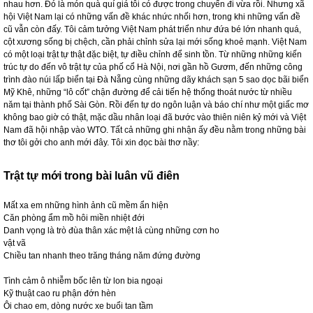
nhau hơn. Đó là món quà quí giá tôi có được trong chuyến đi vừa rồi. Nhưng xã
hội Việt
Nam
lại có những vấn đề khác nhức nhối hơn, trong khi những vấn đề
cũ vẫn còn đấy. Tôi cảm tưởng Việt
Nam
phát triển như đứa bé lớn nhanh quá,
cột xương sống bị chệch, cần phải chỉnh sửa lại mới sống khoẻ mạnh. Việt
Nam
có một loại trật tự thật đặc biệt, tự điều chỉnh để sinh tồn. Từ những những kiến
trúc tự do đến vô trật tự của phố cổ Hà Nội, nơi gần hồ Gươm, đến những công
trình đào núi lấp biển tại Đà Nẵng cùng những dãy khách sạn 5 sao dọc bãi biển
Mỹ Khê, những “lô cốt” chận đường để cải tiến hệ thống thoát nước từ nhiều
năm tại thành phố Sài Gòn. Rồi đến tự do ngôn luận và báo chí như một giấc mơ
không bao giờ có thật, mặc dầu nhân loại đã bước vào thiên niên kỷ mới và Việt
Nam
đã hội nhập vào WTO. Tất cả những ghi nhận ấy đều nằm trong những bài
thơ tôi gởi cho anh mới đây. Tôi xin đọc bài thơ nầy:
Trật tự mới trong bài luân vũ điên
Mất xa em những hình ảnh cũ mềm ẩn hiện
Căn phòng ẩm mồ hôi miền nhiệt đới
Danh vọng là trò đùa thân xác mệt lả cùng những cơn ho
vật vã
Chiều tan nhanh theo trăng tháng năm đứng đường
Tình cảm ô nhiễm bốc lên từ lon bia ngoại
Kỹ thuật cao ru phận đớn hèn
Ôi chao em, dòng nước xe buổi tan tầm