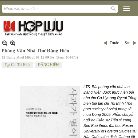
Trước
Sau
Phỏng Vấn Nhà Thơ Đặng Hiền
12 Tháng Mười Một 2010
12:00 SA
(Xem: 104473)
Tạp Chí Thi Bình
ĐẶNG HIỀN
LTS: Bài phỏng vấn nhà thơ
Đặng Hiền được thực hiện bởi
nhà thơ Go Hyeong Ryeol Tổng
biên tập tạp chí Thi Bình (The
poet society of
Asia
) trong số
mùa Đông 2009. Phần chuyển
ngữ do Giáo sư Tiến sĩ Yang
Soo Bae thuộc đại học
Pusan
University
of
Foreign Studies
tại
Hàn Quốc biên dịch. Chúng tôi