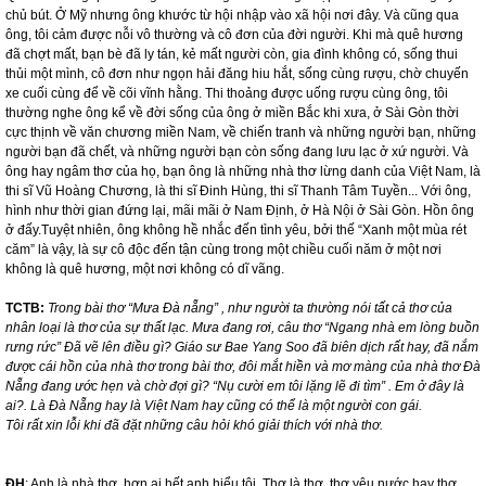
chủ bút. Ở Mỹ nhưng ông khước từ hội nhập vào xã hội nơi đây. Và cũng qua
ông, tôi cảm được nỗi vô thường và cô đơn của đời người. Khi mà quê hương
đã chợt mất, bạn bè đã ly tán, kẻ mất người còn, gia đình không có, sống thui
thủi một mình, cô đơn như ngọn hải đăng hiu hắt, sống cùng rượu, chờ chuyến
xe cuối cùng để về cõi vĩnh hằng. Thi thoảng được uống rượu cùng ông, tôi
thường nghe ông kể về đời sống của ông ở miền Bắc khi xưa, ở Sài Gòn thời
cực thịnh về văn chương miền Nam, về chiến tranh và những người bạn, những
người bạn đã chết, và những người bạn còn sống đang lưu lạc ở xứ người. Và
ông hay ngâm thơ của họ, bạn ông là những nhà thơ lừng danh của Việt Nam, là
thi sĩ Vũ Hoàng Chương, là thi sĩ Đinh Hùng, thi sĩ Thanh Tâm Tuyền... Với ông,
hình như thời gian đứng lại, mãi mãi ở Nam Định, ở Hà Nội ở Sài Gòn. Hồn ông
ở đấy.Tuyệt nhiên, ông không hề nhắc đến tình yêu, bởi thế “Xanh một mùa rét
căm” là vậy, là sự cô độc đến tận cùng trong một chiều cuối năm ở một nơi
không là quê hương, một nơi không có dĩ vãng.
TCTB:
Trong bài thơ “Mưa Đà nẵng” , như người ta thường nói tất cả thơ của
nhân loại là thơ của sự thất lạc. Mưa đang rơi, câu thơ “Ngang nhà em lòng buồn
rưng rức” Đã vẽ lên điều gì? Giáo sư Bae Yang Soo đã biên dịch rất hay, đã nắm
được cái hồn của nhà thơ trong bài thơ, đôi mắt hiền và mơ màng của nhà thơ Đà
Nẵng đang ước hẹn và chờ đợi gì? “Nụ cười em tôi lặng lẽ đi tìm” . Em ở đây là
ai?. Là Đà Nẵng hay là Việt
Nam
hay cũng có thể là một người con gái.
Tôi rất xin lỗi khi đã đặt những câu hỏi khó giải thích với nhà thơ.
ĐH
: Anh là nhà thơ, hơn ai hết anh hiểu tôi. Thơ là thơ, thơ yêu nước hay thơ