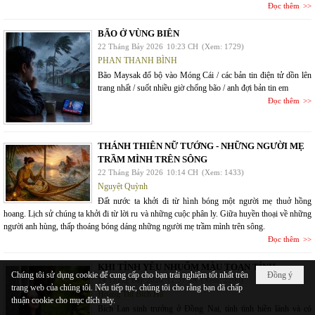
Đọc thêm
BÃO Ở VÙNG BIÊN
22 Tháng Bảy 2026
10:23 CH
(Xem: 1729)
PHAN THANH BÌNH
Bão Maysak đổ bộ vào Móng Cái / các bản tin điện tử dồn lên
trang nhất / suốt nhiều giờ chống bão / anh đợi bản tin em
Đọc thêm
THÁNH THIÊN NỮ TƯỚNG - NHỮNG NGƯỜI MẸ
TRẦM MÌNH TRÊN SÔNG
22 Tháng Bảy 2026
10:14 CH
(Xem: 1433)
Nguyệt Quỳnh
Đất nước ta khởi đi từ hình bóng một người mẹ thuở hồng
hoang. Lịch sử chúng ta khởi đi từ lời ru và những cuộc phân ly. Giữa huyền thoại về những
người anh hùng, thấp thoáng bóng dáng những người mẹ trầm mình trên sông.
Đọc thêm
KHI TÌNH YÊU NHUỐM MÀU TOAN TÍNH
Chúng tôi sử dụng cookie để cung cấp cho bạn trải nghiệm tốt nhất trên
Đồng ý
14 Tháng Bảy 2026
12:37 SA
(Xem: 2200)
trang web của chúng tôi. Nếu tiếp tục, chúng tôi cho rằng bạn đã chấp
Hoàng Thị Bích Hà
thuận cookie cho mục đích này.
Bích Lan sinh trưởng ở Đồng Nai, tính tình hiền lành và có