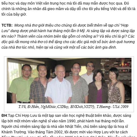
tiểu học và dạy môn Việt văn trung học mà tôi đã may mắn được học qua. Đó
chính là những ân nhân đã gieo mầm và dậy dỗ cho tôi yêu tiếng Việt và để tôi là
tôi của bây giờ.
TCTB:
Mong nhà thơ giới thiệu cho chúng tôi được biết thêm về tạp chí “Hợp
Lưu” đang được phát hành hai tháng một lần ở Mỹ. Ai sáng lập và được sáng lập
khi nào? Thành viên của nhóm biên tập gồm có những ai? Và tiêu chí là gi? Các
độc giả rất mong nhà thơ có thể tặng cho các độc giả một số bức ảnh quê hương
của nhà thơ lúc nhỏ, hiện tại và cùng với một số các bức ảnh gia đình.
ĐH
:Tạp Chí Hợp Lưu là một tạp san văn học nghệ thuật biên khảo, được sáng
lập bởi một nhóm văn nghệ sĩ vào năm 1990, phát hành hai tháng một lần.
Người chủ nhiệm sáng lập là nhà văn Nhật Tiến, chủ biên sáng lập là hoạ sĩ
Khánh Trường. Vào tháng Tám 2002, tôi được mời vào Hợp Lưu với tư cách