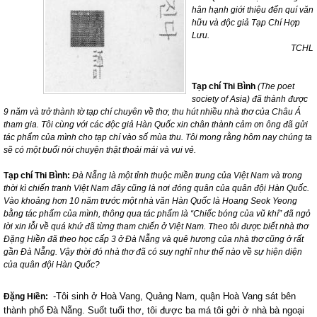
hân hạnh giới thiệu
đến quí văn
hữu và độc giả Tạp Chí Hợp
Lưu.
TCHL
Tạp chí Thi Bình
(The poet
society of
Asia
) đã thành được
9 năm và trở thành tờ tạp chí chuyên về thơ, thu hút nhiều nhà thơ của Châu Á
tham gia. Tôi cùng với các độc giả Hàn Quốc xin chân thành cảm ơn ông đã gửi
tác phẩm của mình cho tạp chí vào số mùa thu. Tôi mong rằng hôm nay chúng ta
sẽ có một buổi nói chuyện thật thoải mái và vui vẻ.
Tạp chí Thi Bình:
Đà Nẵng là một tỉnh thuộc miền trung của Việt
Nam
và trong
thời kì chiến tranh Việt
Nam
đây cũng là nơi đóng quân của quân đội Hàn Quốc.
Vào khoảng hơn 10 năm trước một nhà văn Hàn Quốc là Hoang Seok Yeong
bằng tác phẩm của mình, thông qua tác phẩm là “Chiếc bóng của vũ khí” đã ngỏ
lời xin lỗi về quá khứ đã từng tham chiến ở Việt Nam. Theo tôi được biết nhà thơ
Đặng Hiền đã theo học cấp 3 ở Đà Nẵng và quê hương của nhà thơ cũng ở rất
gần Đà Nẵng. Vậy thời đó nhà thơ đã có suy nghĩ như thế nào về sự hiện diện
của quân đội Hàn Quốc?
-Tôi sinh ở Hoà Vang, Quảng Nam, quận Hoà Vang sát bên
Đặng Hiền:
thành phố Đà Nẵng. Suốt tuổi thơ, tôi được ba má tôi gởi ở nhà bà ngoại