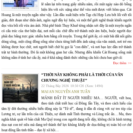
lẽ nằm lại trên trang giấy nhiều năm, rồi một ngày nào đó bỗng
hiện lên với sức nặng như thể vừa mới được viết hôm qua. Cát
Hoang là một truyện ngắn như vậy. Lần đầu xuất hiện trên Tạp chí Hợp Lưu bởi lối viết tối
giản, đứt đoạn như điện ảnh, ngôn ngữ đầy ký hiệu, và một thế giới nghệ thuật khiến người
đọc vừa bối rối vừa ám ảnh. Nhà phê bình Thụy Khuê từng nhận xét đây là một truyện ngắn
có cấu trúc của thơ hiện đại, nơi mỗi câu chữ đều trở thành một ám hiệu, buộc người đọc
phải đọc bằng trực giác nhiều hơn bằng cốt truyện. Trong thế giới ấy, có một bãi đất nổi giữa
dòng sông, một cộng đồng sống như chưa từng biết đến ánh sáng của văn minh, nơi trẻ em
không được học chữ, nơi người biết chữ bị gọi là "con điên", và nơi bạo lực dần trở thành
trật tự bình thường. Đó là một không gian hư cấu. Nhưng điều khiến Cát Hoang sống mãi
không nằm ở tính hư cấu ấy, mà ở khả năng đánh thức những câu hỏi chưa bao giờ cũ:
Đọc thêm
“THỜI NÀY KHÔNG PHẢI LÀ THỜI CỦA VĂN
CHƯƠNG NGHỆ THUẬT”
22 Tháng Bảy 2026
10:50 CH
(Xem: 1494)
MAI AN NGUYỄN ANH TUẤN
MẢNH ĐẤT ÍT NGƯỜI NHIỀU MA… NGƯỜI, viết hoa,
theo tính chất triết học cả Đông lẫn Tây, và theo cách hiểu của
tâm lý đời thường nhiều biến động này là “Tử tế”, đang ít dần đi cùng với sự teo tóp của
Lương tri, sự lẩn trốn của cái Thiện, sự đánh mất Tình thương và Lòng trắc ẩn… Ma, theo
nghĩa khái quát về bản chất Ma Quỷ trong con người đang trỗi dậy, không chỉ là hình tượng
dọa nạt con trẻ nữa mà đang trở thành thế lực khủng khiếp đe dọa thống trị toàn bộ cơ chế
hoạt động lẫn tinh thần – đạo lý xã hội…