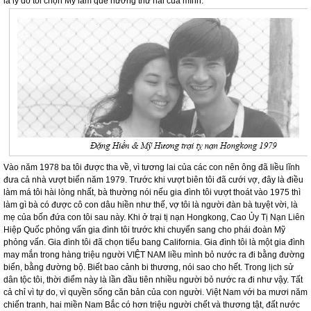
là lý do tôi chọn Mỹ làm quê hương thứ hai của mình.
Vào năm 1978 ba tôi được tha về, vì tương lai của các con nên ông đã liều lĩnh
đưa cả nhà vượt biển năm 1979. Trước khi vượt biên tôi đã cưới vợ, đây là điều
làm má tôi hài lòng nhất, bà thường nói nếu gia đình tôi vượt thoát vào 1975 thì
làm gì bà có được cô con dâu hiền như thế, vợ tôi là người đàn bà tuyệt vời, là
mẹ của bốn đứa con tôi sau này. Khi ở trại tị nạn Hongkong, Cao Ủy Tị Nạn Liên
Hiệp Quốc phỏng vấn gia đình tôi trước khi chuyển sang cho phái đoàn Mỹ
phỏng vấn. Gia đình tôi đã chọn tiểu bang
California
. Gia đình tôi là một gia đình
may mắn trong hàng triệu người VIỆT
NAM
liều mình bỏ nước ra đi bằng đường
biển, bằng đường bộ. Biết bao cảnh bi thương, nói sao cho hết. Trong lịch sử
dân tộc tôi, thời điểm này là lần đầu tiên nhiều người bỏ nước ra đi như vậy. Tất
cả chỉ vì tự do, vì quyền sống căn bản của con người. Việt Nam với ba mươi năm
chiến tranh, hai miền Nam Bắc có hơn triệu người chết và thương tật, đất nước