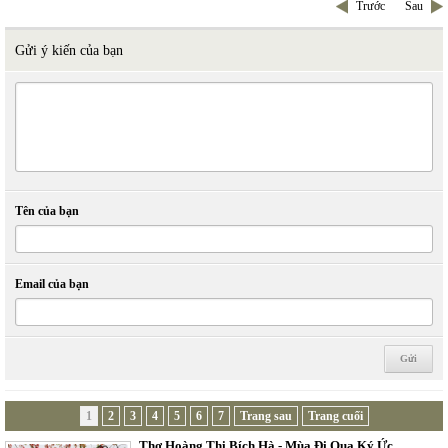
Trước
Sau
Gửi ý kiến của bạn
Tên của bạn
Email của bạn
1
2
3
4
5
6
7
Trang sau
Trang cuối
Thơ Hoàng Thị Bích Hà - Mùa Đi Qua Ký Ức