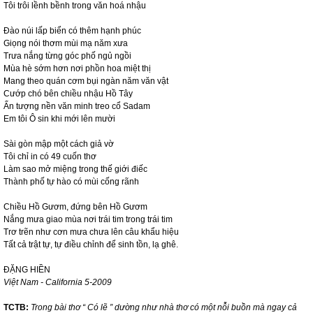
Tôi trôi lềnh bềnh trong văn hoá nhậu
Đào núi lấp biển có thêm hạnh phúc
Giọng nói thơm mùi mạ năm xưa
Trưa nắng từng góc phố ngủ ngồi
Mùa hè sớm hơn nơi phồn hoa miệt thị
Mang theo quán cơm bụi ngàn năm văn vật
Cướp chó bên chiều nhậu Hồ Tây
Ấn tượng nền văn minh treo cổ Sadam
Em tôi Ô sin khi mới lên mười
Sài gòn mập một cách giả vờ
Tôi chỉ in có 49 cuốn thơ
Làm sao mở miệng trong thế giới điếc
Thành phố tự hào có mùi cống rãnh
Chiều Hồ Gươm, đứng bên Hồ Gươm
Nắng mưa giao mùa nơi trái tim trong trái tim
Trơ trẽn như cơn mưa chưa lên câu khẩu hiệu
Tất cả trật tự, tự điều chỉnh để sinh tồn, lạ ghê.
ĐẶNG HIỀN
Việt
Nam
-
California
5-2009
TCTB:
Trong bài thơ “ Có lẽ ” dường như nhà thơ có một nỗi buồn mà ngay cả