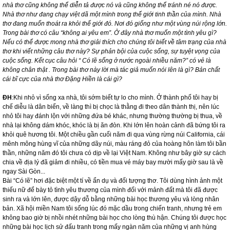
nhà thơ cũng không thể diễn tả được nó và cũng không thể tránh né nó được.
Nhà thơ như đang chạy việt dã một mình trong thế giới tinh thần của mình. Nhà
thơ đang muốn thoát ra khỏi thế giới đó. Nơi đó giống như một vùng núi rộng lớn.
Trong bài thơ có câu “không ai yêu em”. Ở đây nhà thơ muốn một tình yêu gì?
Nếu có thể được mong nhà thơ giải thích cho chúng tôi biết về tâm trạng của nhà
thơ khi viết những câu thơ này? Sự phản bội của cuộc sống, sự tuyệt vọng của
cuộc sống. Kết cục câu hỏi “ Có lẽ sống ở nước ngoài nhiều năm?” có vẻ là
không chân thật . Trong bài thơ này lời mà tác giả muốn nói lên là gì? Bản chất
cái bĩ cực của nhà thơ Đặng Hiền là cái gì?
ĐH
:Khi nhỏ vì sống xa nhà, tôi sớm biết tự lo cho mình. Ở thành phố tôi hay bị
chế diễu là dân biển, về làng thì bị chọc là thằng đi theo dân thành thị, nên lúc
nhỏ tôi hay đánh lộn với những đứa bé khác, nhưng thường thường bị thua, về
nhà lại không dám khóc, khóc là bị ăn đòn. Khi lớn lên hoàn cảnh đã bứng tôi ra
khỏi quê hương tôi. Một chiều gần cuối năm đi qua vùng rừng núi
California
, cái
mênh mông hùng vĩ của những dãy núi, màu ráng đỏ của hoàng hôn làm tôi bần
thần, những năm đó tôi chưa có dịp về lại Việt
Nam
. Không như bây giờ sự cách
chia về địa lý đã giảm đi nhiều, có tiền mua vé máy bay mười mấy giờ sau là về
ngay Sài Gòn...
Bài “Có lẽ” hơi đặc biệt một tí về ẩn dụ và đối tượng thơ. Tôi dùng hình ảnh một
thiếu nữ để bày tỏ tình yêu thương của mình đối với mảnh đất mà tôi đã được
sinh ra và lớn lên, được dậy dỗ bằng những bài học thương yêu và lòng nhân
bản. Xã hội miền
Nam
tôi sống lúc đó mặc dầu trong chiến tranh, nhưng trẻ em
không bao giờ bị nhồi nhét những bài học cho lòng thù hận. Chúng tôi được học
những bài học lịch sử đấu tranh trong mấy ngàn năm của những vị anh hùng