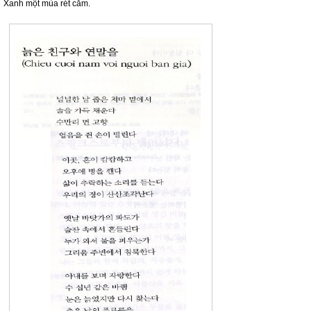
Xanh một mùa rét căm.