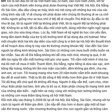
ĐH
:
Đó là lần đầu tôi về lại Việt Nam sau 20 năm, vào cuối năm 2000, với tư
cách của một thành viên trong phái đoàn thương mại Việt Mỹ. Hà Nội, Đà Nẵng
rồi Sài Gòn, đâu đâu cũng xe máy, khói mù mịt cùng với những bụi mù của các
công trình xây cất. Vì đi chung với phái đoàn nên chúng tôi thường đi xe ca chở
nhiều người giống như xe bus nhỏ ở Mỹ để di chuyển.Thú thật lúc ấy đầu óc tôi
như tê dại, tôi là người Việt lại không phải Việt, tôi là người Mỹ lại không phải
Mỹ. Không tin ai hết, tất cả đều đầu môi chót lưỡi, dùng một thứ ngôn ngữ ngoại
giao, nói cho vừa lòng nhau. Lúc ấy, Việt
Nam
về kỹ nghệ tin học còn yếu lắm,
trong tấm danh thiếp của trợ lý bộ trưởng kinh tế lại dùng địa chỉ hotmail. Như
một chuyện khôi hài khi đại diện của một công ty vi tính tại Hà Nội lên thuyết trình
về kế hoạch đưa công ty này vào thị trường chứng khoán Mỹ. Vào đến Sài Gòn
người lại đông kinh khủng hơn. Sài Gòn có những cơn mưa buổi chiều buồn và
tàn nhẫn. Sau đó về Đà Nẵng không khí dễ chịu một chút, nhưng lạ quá, ở đó
đến ba ngày tôi vẫn mất hướng một góc chợ quen. Tối nằm một mình ở nhà ba
má tôi mới về mua ở biển Thanh Bình, Đà Nẵng, nghe tiếng lá dừa xào xạc, ánh
trăng lấp loáng, không khí ẩm mùi mặn của biển, đêm không gia đình, cha mẹ,
anh em, vợ con. Tôi hoang mang như hơn 20 năm trước nằm trốn dưới khoang
tàu để đi vượt biên. Thật ra tôi đã sống ở Mỹ nhiều hơn thời gian tôi ở Việt
Nam
.
Tôi đã thay đổi chứ quê tôi không đổi thay. Người ở đây vẫn thế, cam chịu, nhịn
nhục thân phận bọt bèo, tình yêu là trò xa xỉ, thân phận chúng tôi mang hình ảnh
của những đàn kiến... ngồi trên xe máy, cùng với những bức tường không sơn
và những cơn mưa thầm lặng trong xã hội Việt
Nam
.
Rồi mới đây vào tháng 5-2009 tôi lại về Hà Nội, Đà Nẵng, Sài Gòn, nhưng với tư
cách là người về thăm gia đình. Lần nầy dễ chịu hơn vì được gặp một số bạn
văn thơ trong nước. Văn chương thường làm cho con người gần và thông cảm