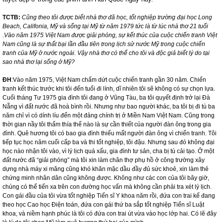
TCTB:
Cũng theo tôi được biết nhà thơ đã học, tốt nghiệp trường đại học Long
Beach, Califonia, Mỹ và sống tại Mỹ từ năm 1979 tức là từ lúc nhà thơ 21 tuổi
.Vào năm 1975 Việt Nam được giải phóng, sự kết thúc của cuộc chiến tranh Việt
Nam cũng là sự thất bại lần đầu tiên trong lịch sử nước Mỹ trong cuộc chiến
tranh của Mỹ ở nước ngoài. Vậy nhà thơ có thể cho tôi và độc giả biết lý do tại
sao nhà thơ lại sống ở Mỹ?
ĐH
:Vào năm 1975, Việt
Nam
chấm dứt cuộc chiến tranh gần 30 năm. Chiến
tranh kết thúc trước khi tôi đến tuổi đi lính, dĩ nhiên tôi sẽ không có sự chọn lựa.
Cuối tháng Tư 1975 gia đình tôi đang ở Vũng Tàu, ba tôi quyết định trở lại Đà
Nẵng vì đất nước đã hoà bình rồi. Nhưng như bao người khác, ba tôi bị đi tù ba
năm chỉ vì có dính líu đến một đảng chính trị ở Miền Nam Việt
Nam
. Cũng trong
thời gian nầy tôi thấm thía thế nào là sự cần thiết của người đàn ông trong gia
đình. Quê hương tôi có bao gia đình thiếu mất người đàn ông vì chiến tranh. Tôi
tiếp tục học năm cuối cấp ba và thi tốt nghiệp, tôi đậu. Nhưng sau đó không đại
học nào nhận tôi vào, vì lý lịch quá xấu, gia đình tư sản, cha bị tù cải tạo. Ở một
đất nước đã “giải phóng” mà tôi xin làm chân thợ phụ hồ ở công trường xây
dựng nhà máy xi măng cũng khó khăn mặc dầu đầy đủ sức khoẻ, xin làm thẻ
chứng minh nhân dân cũng không được. Không như các con của tôi bây giờ,
chúng có thể tiến xa trên con đường học vấn mà không cần phải tra xét lý lịch.
Con gái đầu của tôi vừa tốt nghiệp Tiến sĩ Y khoa năm rồi, đứa con trai kế đang
theo học Cao học Điện toán, đứa con gái thứ ba sắp tốt nghiệp Tiến sĩ Luật
khoa, và niềm hạnh phúc là tôi có đứa con trai út vừa vào học lớp hai. Có lẽ đây