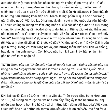
đưa dân tộc Việt thoát khỏi ách nô lệ của người khổng lồ phương Bắc. Dù đầu
óc non nớt lúc ấy những đứa trẻ như chúng tôi vẫn biết rằng, một lúc nào đó
chiến tranh sẽ qua đi và đất nước sẽ thống nhất. Đến khi đất nước thống nhất rồi
thì những đau thương khác tiếp nối. Tôi chỉ là một phần tử quá nhỏ nhoi trong
gần 3 triệu người Việt lưu lạc ở hải ngoại, định cư ở nhiều quốc gia trên thế giới.
Dĩ nhiên chúng tôi mang ơn tấm lòng nhân ái của các dân tộc khác đã cưu mang
chúng tôi, cho chúng tôi một đời sống tự do thật sự. Riêng tôi, nơi sâu thẳm của
hồn mình, thật sự tôi không thấy mình thuộc về đâu, Mỹ ư? Tôi chỉ là loại Mỹ giấy.
Việt ư? Tôi không thuần Việt, vì tôi ở nước ngoài nhiều năm, tôi sống tự do quen
rồi. Vậy anh cho tôi biết đi, tôi thuộc về đâu? “Không ai yêu em” là vậy, là tình yêu
quê hương. Trong cái tâm trạng bơ vơ, quê hương thắm thiết như tình vợ chồng,
bao dung như tình mẹ con. Còn bỉ cực nào hơn khi cảm thấy thân phận mình
gần như vô thừa nhận đó.
TCTB:
Trong câu thơ “Chiều cuối năm với người bạn già” . Giống với một câu thơ
trong bài thơ “ Ngày xanh” của nhà thơ Seo Cheong
Chu
của Hàn Quốc. Nhìn
những người sống sót trong cuộc chiến tranh huynh đệ tương tàn và anh ấy hát “
Ngày xanh thì hãy nhớ những người bạn” . Trong bài thơ này nỗi buồn trong bản
thân mỗi người sống sót là gì? Câu cuối của bài thơ “Xanh một mùa rét căm” có ý
nghĩa gì?
ĐH
:Bài này tôi làm để tưởng nhớ nhà văn Mai Thảo được đăng trong Hợp Lưu
số 100, số tưởng niệm đặc biệt về nhà văn nầy. Ông ấy là thế hệ trước tôi, chịu
nhiều đau thương hơn thế hệ của tôi vì những biến động đổi thay của Việt
Nam
.
Quen biết ông qua những bài thơ tôi gởi đến đăng ở tạp chí VĂN, mà ông ấy là