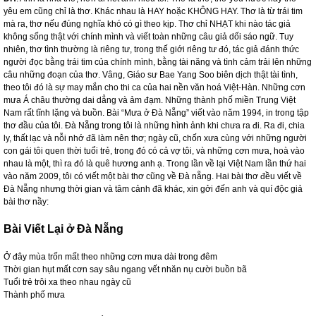
yêu em cũng chỉ là thơ. Khác nhau là HAY hoặc KHÔNG HAY. Thơ là từ trái tim
mà ra, thơ nếu đúng nghĩa khó có gì theo kịp. Thơ chỉ NHẠT khi nào tác giả
không sống thật với chính mình và viết toàn những câu giả dối sáo ngữ. Tuy
nhiên, thơ tình thường là riêng tư, trong thế giới riêng tư đó, tác giả đánh thức
người đọc bằng trái tim của chính mình, bằng tài năng và tình cảm trải lên những
câu những đoạn của thơ. Vâng, Giáo sư Bae Yang Soo biên dịch thật tài tình,
theo tôi đó là sự may mắn cho thi ca của hai nền văn hoá Việt-Hàn. Những cơn
mưa Á châu thường dai dẳng và ảm đạm. Những thành phố miền Trung Việt
Nam
rất tĩnh lặng và buồn. Bài “Mưa ở Đà Nẵng” viết vào năm 1994, in trong tập
thơ đầu của tôi. Đà Nẵng trong tôi là những hình ảnh khi chưa ra đi. Ra đi, chia
ly, thất lạc và nỗi nhớ đã làm nên thơ; ngày cũ, chốn xưa cùng với những người
con gái tôi quen thời tuổi trẻ, trong đó có cả vợ tôi, và những cơn mưa, hoà vào
nhau là một, thì ra đó là quê hương anh ạ. Trong lần về lại Việt Nam lần thứ hai
vào năm 2009, tôi có viết một bài thơ cũng về Đà nẵng. Hai bài thơ đều viết về
Đà Nẵng nhưng thời gian và tâm cảnh đã khác, xin gởi đến anh và quí độc giả
bài thơ nầy:
Bài Viết Lại ở Đà Nẵng
Ở đây mùa trốn mất theo những cơn mưa dài trong đêm
Thời gian hụt mất cơn say sâu ngang vết nhăn nụ cười
buồn bã
Tuổi trẻ trôi xa theo nhau ngày cũ
Thành phố mưa