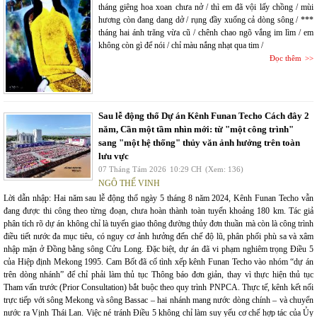
tháng giêng hoa xoan chưa nở / thì em đã vội lấy chồng / mùi
hương còn đang dang dở / rụng đầy xuống cả dòng sông / ***
tháng hai ánh trăng vừa cũ / chênh chao ngõ vắng im lìm / em
không còn gì để nói / chỉ màu nắng nhạt qua tim /
Đọc thêm
Sau lễ động thổ Dự án Kênh Funan Techo Cách đây 2
năm, Cần một tầm nhìn mới: từ "một công trình"
sang "một hệ thống" thủy văn ảnh hưởng trên toàn
lưu vực
07 Tháng Tám 2026
10:29 CH
(Xem: 136)
NGÔ THẾ VINH
Lời dẫn nhập: Hai năm sau lễ động thổ ngày 5 tháng 8 năm 2024, Kênh Funan Techo vẫn
đang được thi công theo từng đoạn, chưa hoàn thành toàn tuyến khoảng 180 km. Tác giả
phân tích rõ dự án không chỉ là tuyến giao thông đường thủy đơn thuần mà còn là công trình
điều tiết nước đa mục tiêu, có nguy cơ ảnh hưởng đến chế độ lũ, phân phối phù sa và xâm
nhập mặn ở Đồng bằng sông Cửu Long. Đặc biệt, dự án đã vi phạm nghiêm trọng Điều 5
của Hiệp định Mekong 1995. Cam Bốt đã cố tình xếp kênh Funan Techo vào nhóm “dự án
trên dòng nhánh” để chỉ phải làm thủ tục Thông báo đơn giản, thay vì thực hiện thủ tục
Tham vấn trước (Prior Consultation) bắt buộc theo quy trình PNPCA. Thực tế, kênh kết nối
trực tiếp với sông Mekong và sông Bassac – hai nhánh mang nước dòng chính – và chuyển
nước ra Vịnh Thái Lan. Việc né tránh Điều 5 không chỉ làm suy yếu cơ chế hợp tác của Ủy