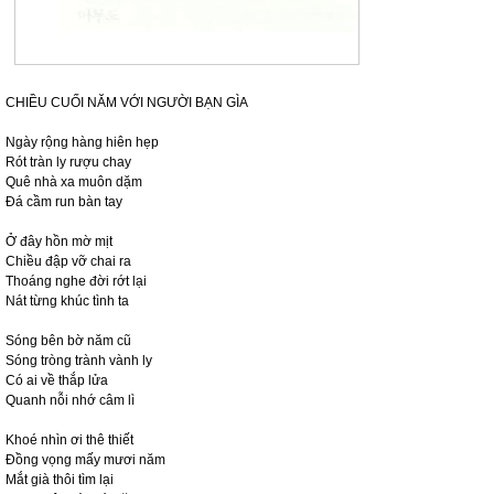
CHIỀU CUỐI NĂM VỚI NGƯỜI BẠN GÌA
Ngày rộng hàng hiên hẹp
Rót tràn ly rượu chay
Quê nhà xa muôn dặm
Đá cầm run bàn tay
Ở đây hồn mờ mịt
Chiều đập vỡ chai ra
Thoáng nghe đời rớt lại
Nát từng khúc tình ta
Sóng bên bờ năm cũ
Sóng tròng trành vành ly
Có ai về thắp lửa
Quanh nỗi nhớ câm lì
Khoé nhìn ơi thê thiết
Đồng vọng mấy mươi năm
Mắt già thôi tìm lại