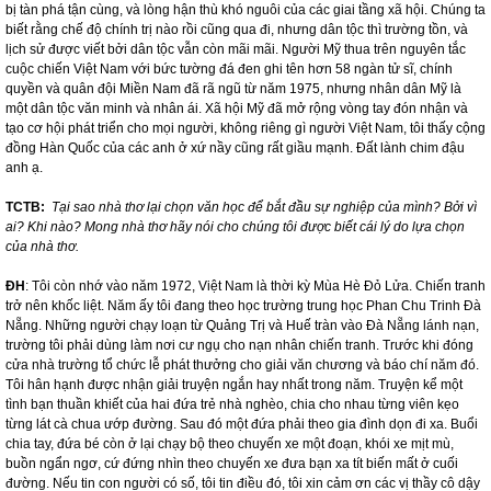
bị tàn phá tận cùng, và lòng hận thù khó nguôi của các giai tầng xã hội. Chúng ta
biết rằng chế độ chính trị nào rồi cũng qua đi, nhưng dân tộc thì trường tồn, và
lịch sử được viết bởi dân tộc vẫn còn mãi mãi. Người Mỹ thua trên nguyên tắc
cuộc chiến Việt Nam với bức tường đá đen ghi tên hơn 58 ngàn tử sĩ, chính
quyền và quân đội Miền Nam đã rã ngũ từ năm 1975, nhưng nhân dân Mỹ là
một dân tộc văn minh và nhân ái. Xã hội Mỹ đã mở rộng vòng tay đón nhận và
tạo cơ hội phát triển cho mọi người, không riêng gì người Việt Nam, tôi thấy cộng
đồng Hàn Quốc của các anh ở xứ nầy cũng rất giầu mạnh. Đất lành chim đậu
anh ạ.
TCTB:
Tại sao nhà thơ lại chọn văn học để bắt đầu sự nghiệp của mình? Bởi vì
ai? Khi nào? Mong nhà thơ hãy nói cho chúng tôi được biết cái lý do lựa chọn
của nhà thơ.
ĐH
: Tôi còn nhớ vào năm 1972, Việt
Nam
là thời kỳ Mùa Hè Đỏ Lửa. Chiến tranh
trở nên khốc liệt. Năm ấy tôi đang theo học trường trung học Phan Chu Trinh Đà
Nẵng. Những người chạy loạn từ Quảng Trị và Huế tràn vào Đà Nẵng lánh nạn,
trường tôi phải dùng làm nơi cư ngụ cho nạn nhân chiến tranh. Trước khi đóng
cửa nhà trường tổ chức lễ phát thưởng cho giải văn chương và báo chí năm đó.
Tôi hân hạnh được nhận giải truyện ngắn hay nhất trong năm. Truyện kể một
tình bạn thuần khiết của hai đứa trẻ nhà nghèo, chia cho nhau từng viên kẹo
từng lát cà chua ướp đường. Sau đó một đứa phải theo gia đình dọn đi xa. Buổi
chia tay, đứa bé còn ở lại chạy bộ theo chuyến xe một đoạn, khói xe mịt mù,
buồn ngẩn ngơ, cứ đứng nhìn theo chuyến xe đưa bạn xa tít biến mất ở cuối
đường. Nếu tin con người có số, tôi tin điều đó, tôi xin cảm ơn các vị thầy cô dậy