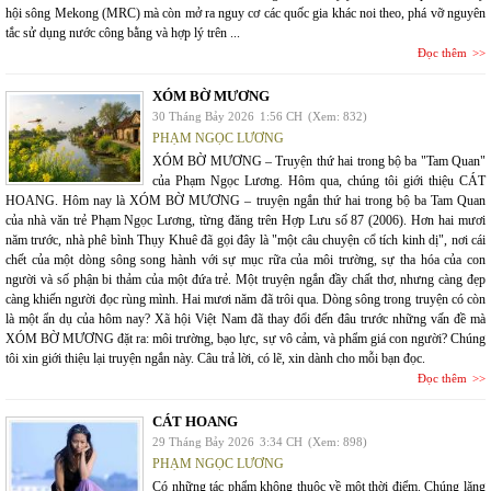
hội sông Mekong (MRC) mà còn mở ra nguy cơ các quốc gia khác noi theo, phá vỡ nguyên
tắc sử dụng nước công bằng và hợp lý trên ...
Đọc thêm
XÓM BỜ MƯƠNG
30 Tháng Bảy 2026
1:56 CH
(Xem: 832)
PHẠM NGỌC LƯƠNG
XÓM BỜ MƯƠNG – Truyện thứ hai trong bộ ba "Tam Quan"
của Phạm Ngọc Lương. Hôm qua, chúng tôi giới thiệu CÁT
HOANG. Hôm nay là XÓM BỜ MƯƠNG – truyện ngắn thứ hai trong bộ ba Tam Quan
của nhà văn trẻ Phạm Ngọc Lương, từng đăng trên Hợp Lưu số 87 (2006). Hơn hai mươi
năm trước, nhà phê bình Thụy Khuê đã gọi đây là "một câu chuyện cổ tích kinh dị", nơi cái
chết của một dòng sông song hành với sự mục rữa của môi trường, sự tha hóa của con
người và số phận bi thảm của một đứa trẻ. Một truyện ngắn đầy chất thơ, nhưng càng đẹp
càng khiến người đọc rùng mình. Hai mươi năm đã trôi qua. Dòng sông trong truyện có còn
là một ẩn dụ của hôm nay? Xã hội Việt Nam đã thay đổi đến đâu trước những vấn đề mà
XÓM BỜ MƯƠNG đặt ra: môi trường, bạo lực, sự vô cảm, và phẩm giá con người? Chúng
tôi xin giới thiệu lại truyện ngắn này. Câu trả lời, có lẽ, xin dành cho mỗi bạn đọc.
Đọc thêm
CÁT HOANG
29 Tháng Bảy 2026
3:34 CH
(Xem: 898)
PHẠM NGỌC LƯƠNG
Có những tác phẩm không thuộc về một thời điểm. Chúng lặng