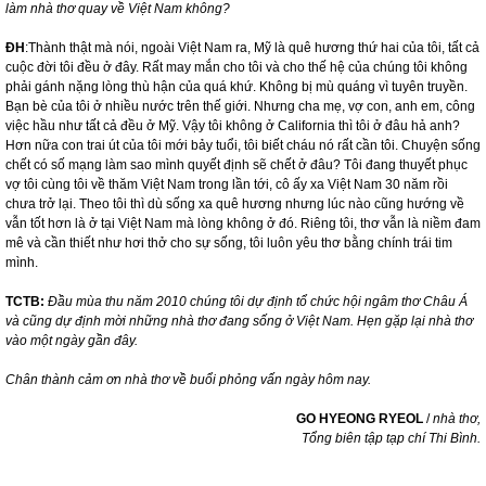
làm nhà thơ quay về Việt
Nam
không?
ĐH
:Thành thật mà nói, ngoài Việt
Nam
ra, Mỹ là quê hương thứ hai của tôi, tất cả
cuộc đời tôi đều ở đây. Rất may mắn cho tôi và cho thế hệ của chúng tôi không
phải gánh nặng lòng thù hận của quá khứ. Không bị mù quáng vì tuyên truyền.
Bạn bè của tôi ở nhiều nước trên thế giới. Nhưng cha mẹ, vợ con, anh em, công
việc hầu như tất cả đều ở Mỹ. Vậy tôi không ở
California
thì tôi ở đâu hả anh?
Hơn nữa con trai út của tôi mới bảy tuổi, tôi biết cháu nó rất cần tôi. Chuyện sống
chết có số mạng làm sao mình quyết định sẽ chết ở đâu? Tôi đang thuyết phục
vợ tôi cùng tôi về thăm Việt
Nam
trong lần tới, cô ấy xa Việt
Nam
30 năm rồi
chưa trở lại. Theo tôi thì dù sống xa quê hương nhưng lúc nào cũng hướng về
vẫn tốt hơn là ở tại Việt
Nam
mà lòng không ở đó. Riêng tôi, thơ vẫn là niềm đam
mê và cần thiết như hơi thở cho sự sống, tôi luôn yêu thơ bằng chính trái tim
mình.
TCTB:
Đầu mùa thu năm 2010 chúng tôi dự định tổ chức hội ngâm thơ Châu Á
và cũng dự định mời những nhà thơ đang sống ở Việt
Nam
. Hẹn gặp lại nhà thơ
vào một ngày gần đây.
Chân thành cảm ơn nhà thơ về buổi phỏng vấn ngày hôm nay.
GO HYEONG RYEOL
/
nhà thơ,
Tổng biên tập tạp chí Thi Bình.