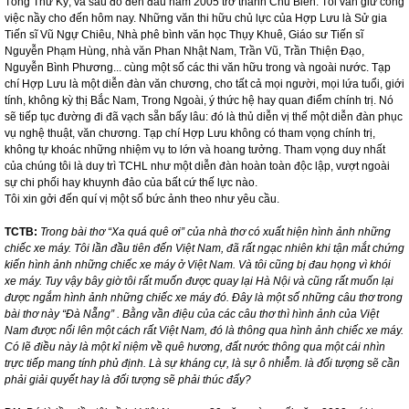
Tổng Thư Ký, và sau đó đến đầu năm 2005 trở thành Chủ Biên. Tôi vẫn giữ công
việc nầy cho đến hôm nay. Những văn thi hữu chủ lực của Hợp Lưu là Sử gia
Tiến sĩ Vũ Ngự Chiêu, Nhà phê bình văn học Thụy Khuê, Giáo sư Tiến sĩ
Nguyễn Phạm Hùng, nhà văn Phan Nhật Nam, Trần Vũ, Trần Thiện Đạo,
Nguyễn Bình Phương... cùng một số các thi văn hữu trong và ngoài nước. Tạp
chí Hợp Lưu là một diễn đàn văn chương, cho tất cả mọi người, mọi lứa tuổi, giới
tính, không kỳ thị Bắc Nam, Trong Ngoài, ý thức hệ hay quan điểm chính trị. Nó
sẽ tiếp tục đường đi đã vạch sẵn bấy lâu: đó là thủ diễn vị thế một diễn đàn phục
vụ nghệ thuật, văn chương. Tạp chí Hợp Lưu không có tham vọng chính trị,
không tự khoác những nhiệm vụ to lớn và hoang tưởng. Tham vọng duy nhất
của chúng tôi là duy trì TCHL như một diễn đàn hoàn toàn độc lập, vượt ngoài
sự chi phối hay khuynh đảo của bất cứ thế lực nào.
Tôi xin gởi đến quí vị một số bức ảnh theo như yêu cầu.
TCTB:
Trong bài thơ “Xa quá quê ơi” của nhà thơ có xuất hiện hình ảnh những
chiếc xe máy. Tôi lần đầu tiên đến Việt Nam, đã rất ngạc nhiên khi tận mắt chứng
kiến hình ảnh những chiếc xe máy ở Việt
Nam
. Và tôi cũng bị đau họng vì khói
xe máy. Tuy vậy bây giờ tôi rất muốn được quay lại Hà Nội và cũng rất muốn lại
được ngắm hình ảnh những chiếc xe máy đó. Đây là một số những câu thơ trong
bài thơ này “Đà Nẵng” . Bằng vần điệu của các câu thơ thì hình ảnh của Việt
Nam được nổi lên một cách rất Việt Nam, đó là thông qua hình ảnh chiếc xe máy.
Có lẽ điều này là một kỉ niệm về quê hương, đất nước thông qua một cái nhìn
trực tiếp mang tính phủ định. Là sự kháng cự, là sự ô nhiễm. là đối tượng sẽ cần
phải giải quyết hay là đối tượng sẽ phải thúc đẩy?