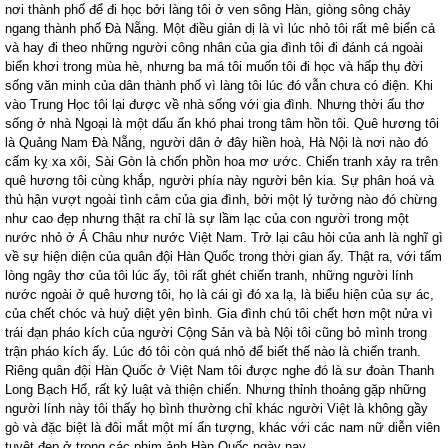
nơi thành phố để đi học bởi làng tôi ở ven sông Hàn, giòng sông chảy
ngang thành phố Đà Nẵng. Một điều giản dị là vì lúc nhỏ tôi rất mê biển cả
và hay đi theo những người công nhân của gia đình tôi đi đánh cá ngoài
biển khơi trong mùa hè, nhưng ba má tôi muốn tôi đi học và hấp thụ đời
sống văn minh của dân thành phố vì làng tôi lúc đó vẫn chưa có điện. Khi
vào Trung Học tôi lại được về nhà sống với gia đình. Nhưng thời ấu thơ
sống ở nhà Ngoại là một dấu ấn khó phai trong tâm hồn tôi. Quê hương tôi
là Quảng Nam Đà Nẵng, người dân ở đây hiền hoà, Hà Nội là nơi nào đó
cấm kỵ xa xôi, Sài Gòn là chốn phồn hoa mơ ước. Chiến tranh xảy ra trên
quê hương tôi cùng khắp, người phía này người bên kia. Sự phân hoá và
thù hận vượt ngoài tình cảm của gia đình, bởi một lý tưởng nào đó chừng
như cao đẹp nhưng thật ra chỉ là sự lầm lạc của con người trong một
nước nhỏ ở Á Châu như nước Việt
Nam
. Trở lại câu hỏi của anh là nghĩ gì
về sự hiện diện của quân đội Hàn Quốc trong thời gian ấy. Thật ra, với tấm
lòng ngây thơ của tôi lúc ấy, tôi rất ghét chiến tranh, những người lính
nước ngoài ở quê hương tôi, họ là cái gì đó xa lạ, là biểu hiện của sự ác,
của chết chóc và huỷ diệt yên bình. Gia đình chú tôi chết hơn một nửa vì
trái đạn pháo kích của người Cộng Sản và bà Nội tôi cũng bỏ mình trong
trận pháo kích ấy. Lúc đó tôi còn quá nhỏ để biết thế nào là chiến tranh.
Riêng quân đội Hàn Quốc ở Việt
Nam
tôi được nghe đó là sư đoàn Thanh
Long Bạch Hổ, rất kỷ luật và thiện chiến. Nhưng thỉnh thoảng gặp những
người lính này tôi thấy họ bình thường chỉ khác người Việt là không gầy
gò và đặc biệt là đôi mắt một mí ấn tượng, khác với các nam nữ diễn viên
tuyệt đẹp ở trong các phim ảnh Hàn Quốc ngày nay.