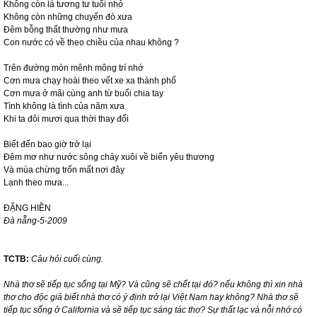
Không còn lá tương tư tuổi nhỏ
Không còn những chuyến đò xưa
Đêm bỗng thất thường như mưa
Con nước có về theo chiều của nhau không ?
Trên đường mòn mênh mông trí nhớ
Cơn mưa chạy hoài theo vết xe xa thành phố
Cơn mưa ở mãi cùng anh từ buổi chia tay
Tình không là tình của năm xưa
Khi ta đôi mươi qua thời thay đổi
Biết đến bao giờ trở lại
Đêm mơ như nước sông chảy xuôi về biển yêu thương
Và mùa chừng trốn mất nơi đây
Lạnh theo mưa...
ĐẶNG HIỀN
Đà nẵng-5-2009
TCTB:
Câu hỏi cuối cùng.
Nhà thơ sẽ tiếp tục sống tại Mỹ? Và cũng sẽ chết tại đó? nếu không thì xin nhà
thơ cho độc giả biết nhà thơ có ý định trở lại Việt
Nam
hay không? Nhà thơ sẽ
tiếp tục sống ở
California
và sẽ tiếp tục sáng tác thơ? Sự thất lạc và nỗi nhớ có