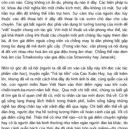
cỏn con nào. Cũng không có ẩn dụ, phúng dụ nào ở đây. Các biện pháp tu
từ, khoa đại chữ nghĩa lên một chiều kích mới, đều không có mặt. Sự vật
trần trụi đến độ không thể trần trụi hơn. Sự cảm thụ của người đọc tùy
thuộc vào đối thoại bởi ở đây đối thoại là cái sườn chủ đạo cho câu
chuyện. Tác giả bắt người đọc phải vận dụng trí tưởng tượng của mình để
“viết” truyện chung với tác giả. Với một kĩ thuật và văn phong như thế, tác
giả khá thành công khi thuật câu chuyện một anh chàng lâu ngày thèm đàn
bà, đi tìm gái điếm ngoài công viên và chẳng may bị dân phòng bắt gặp
trong lúc đang đê mê dưới gốc cây. (Trong văn học, văn phong và nội dung
đi đôi với nhau như hoà âm và giai điệu trong âm nhạc. Chẳng thể nào đem
hoà âm của Tchaikovsky vào giai điệu của Stravinsky hay Janacek).
Nhìn từ góc độ xã hội (người ta rất dễ rơi vào cái bẫy này khi đọc các tác
phẩm văn học), truyện ngắn “Trả lại tiền” của Cao Xuân Huy, tuy rất kiệm
lời, nhưng đã vẽ ra một cách khá đầy đủ hình ảnh bi đát, cùng quẫn của xã
hội, con người miền Nam Việt Nam vào thời điểm ngay sau khi cuộc
chiến-tranh-ba-mươi-năm kết thúc. Qua một chi tiết nhỏ, chúng ta biết gã
đi tìm gái là sĩ quan chế độ cũ, một tù nhân cải tạo mới được thả về. Có lẽ
gã sống lang thang lếch thếch trong thành phố, kiếm sống bằng những
nghề lao động chân tay vặt vãnh đắp đổi qua ngày. Chỉ biết đến thế về gã
đàn ông, người đọc tha hồ tưởng tượng thêm về hoàn cảnh của gã. Về cô
gái điếm cũng thế. Thân thế cô như thế nào—cô là gái điếm chuyên nghiệp
hay cô là người đàn bà bình thường như trăm ngàn người đàn bà khác, do
hoàn cảnh quẫn bách của thời đại đã phải bán trôn nuôi miệng—thì chúng