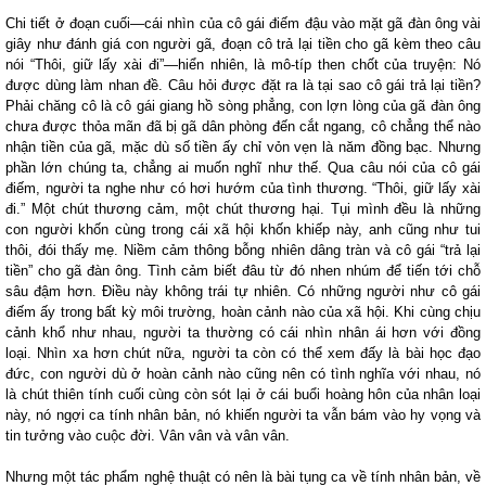
Chi tiết ở đoạn cuối—cái nhìn của cô gái điếm đậu vào mặt gã đàn ông vài
giây như đánh giá con người gã, đoạn cô trả lại tiền cho gã kèm theo câu
nói “Thôi, giữ lấy xài đi”—hiển nhiên, là mô-típ then chốt của truyện: Nó
được dùng làm nhan đề. Câu hỏi được đặt ra là tại sao cô gái trả lại tiền?
Phải chăng cô là cô gái giang hồ sòng phẳng, con lợn lòng của gã đàn ông
chưa được thỏa mãn đã bị gã dân phòng đến cắt ngang, cô chẳng thể nào
nhận tiền của gã, mặc dù số tiền ấy chỉ vỏn vẹn là năm đồng bạc. Nhưng
phần lớn chúng ta, chẳng ai muốn nghĩ như thế. Qua câu nói của cô gái
điếm, người ta nghe như có hơi hướm của tình thương. “Thôi, giữ lấy xài
đi.” Một chút thương cảm, một chút thương hại. Tụi mình đều là những
con người khốn cùng trong cái xã hội khốn khiếp này, anh cũng như tui
thôi, đói thấy mẹ. Niềm cảm thông bỗng nhiên dâng tràn và cô gái “trả lại
tiền” cho gã đàn ông. Tình cảm biết đâu từ đó nhen nhúm để tiến tới chỗ
sâu đậm hơn. Điều này không trái tự nhiên. Có những người như cô gái
điếm ấy trong bất kỳ môi trường, hoàn cảnh nào của xã hội. Khi cùng chịu
cảnh khổ như nhau, người ta thường có cái nhìn nhân ái hơn với đồng
loại. Nhìn xa hơn chút nữa, người ta còn có thể xem đấy là bài học đạo
đức, con người dù ở hoàn cảnh nào cũng nên có tình nghĩa với nhau, nó
là chút thiên tính cuối cùng còn sót lại ở cái buổi hoàng hôn của nhân loại
này, nó ngợi ca tính nhân bản, nó khiến người ta vẫn bám vào hy vọng và
tin tưởng vào cuộc đời. Vân vân và vân vân.
Nhưng một tác phẩm nghệ thuật có nên là bài tụng ca về tính nhân bản, về