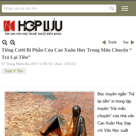
Trước
Sau
Tiếng Cười Bi Phẫn Của Cao Xuân Huy Trong Mẩu Chuyện “
Trả Lại Tiền”
07 Tháng Mười Hai 2010
12:00 SA
(Xem: 129535)
Trịnh Y Thư
Đọc truyện ngắn “
Trả
lại tiền
” in trong tập
truyện “
Vài mẩu
chuyện
” của nhà văn
Cao Xuân Huy (tạp
chí Văn Học xuất