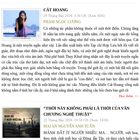
CÁT HOANG
29 Tháng Bảy 2026
3:34 CH
(Xem: 856)
PHẠM NGỌC LƯƠNG
Có những tác phẩm không thuộc về một thời điểm. Chúng lặng
lẽ nằm lại trên trang giấy nhiều năm, rồi một ngày nào đó bỗng
hiện lên với sức nặng như thể vừa mới được viết hôm qua. Cát
Hoang là một truyện ngắn như vậy. Lần đầu xuất hiện trên Tạp chí Hợp Lưu bởi lối viết tối
giản, đứt đoạn như điện ảnh, ngôn ngữ đầy ký hiệu, và một thế giới nghệ thuật khiến người
đọc vừa bối rối vừa ám ảnh. Nhà phê bình Thụy Khuê từng nhận xét đây là một truyện ngắn
có cấu trúc của thơ hiện đại, nơi mỗi câu chữ đều trở thành một ám hiệu, buộc người đọc
phải đọc bằng trực giác nhiều hơn bằng cốt truyện. Trong thế giới ấy, có một bãi đất nổi giữa
dòng sông, một cộng đồng sống như chưa từng biết đến ánh sáng của văn minh, nơi trẻ em
không được học chữ, nơi người biết chữ bị gọi là "con điên", và nơi bạo lực dần trở thành
trật tự bình thường. Đó là một không gian hư cấu. Nhưng điều khiến Cát Hoang sống mãi
không nằm ở tính hư cấu ấy, mà ở khả năng đánh thức những câu hỏi chưa bao giờ cũ:
Đọc thêm
“THỜI NÀY KHÔNG PHẢI LÀ THỜI CỦA VĂN
CHƯƠNG NGHỆ THUẬT”
22 Tháng Bảy 2026
10:50 CH
(Xem: 1416)
MAI AN NGUYỄN ANH TUẤN
MẢNH ĐẤT ÍT NGƯỜI NHIỀU MA… NGƯỜI, viết hoa,
theo tính chất triết học cả Đông lẫn Tây, và theo cách hiểu của