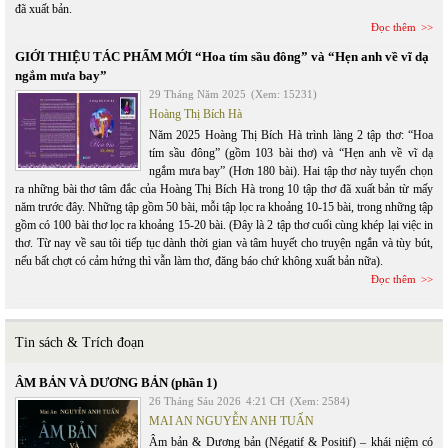
đã xuất bản.
Đọc thêm
GIỚI THIỆU TÁC PHẨM MỚI “Hoa tím sầu đông” và “Hẹn anh về vĩ dạ
ngắm mưa bay”
29 Tháng Năm 2025
(Xem: 15231)
Hoàng Thị Bích Hà
Năm 2025 Hoàng Thị Bích Hà trình làng 2 tập thơ: “Hoa
tím sầu đông” (gồm 103 bài thơ) và “Hẹn anh về vĩ dạ
ngắm mưa bay” (Hơn 180 bài). Hai tập thơ này tuyển chọn
ra những bài thơ tâm đắc của Hoàng Thị Bích Hà trong 10 tập thơ đã xuất bản từ mấy
năm trước đây. Những tập gồm 50 bài, mỗi tập lọc ra khoảng 10-15 bài, trong những tập
gồm có 100 bài thơ lọc ra khoảng 15-20 bài. (Đây là 2 tập thơ cuối cùng khép lại việc in
thơ. Từ nay về sau tôi tiếp tục dành thời gian và tâm huyết cho truyện ngắn và tùy bút,
nếu bất chợt có cảm hứng thì vẫn làm thơ, đăng báo chứ không xuất bản nữa).
Đọc thêm
Tin sách & Trích đoạn
ÂM BẢN VÀ DƯƠNG BẢN (phần 1)
26 Tháng Sáu 2026
4:21 CH
(Xem: 2584)
MAI AN NGUYỄN ANH TUẤN
Âm bản & Dương bản (Négatif & Positif) – khái niệm có