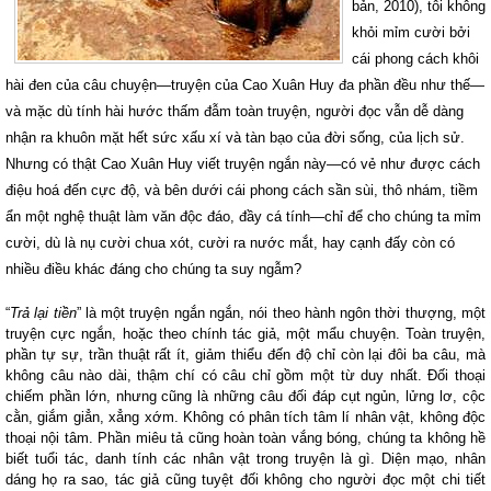
bản, 2010), tôi không
khỏi mỉm cười bởi
cái phong cách khôi
hài đen của câu chuyện—truyện của Cao Xuân Huy đa phần đều như thế—
và mặc dù tính hài hước thấm đẫm toàn truyện, người đọc vẫn dễ dàng
nhận ra khuôn mặt hết sức xấu xí và tàn bạo của đời sống, của lịch sử.
Nhưng có thật Cao Xuân Huy viết truyện ngắn này—có vẻ như được cách
điệu hoá đến cực độ, và bên dưới cái phong cách sần sùi, thô nhám, tiềm
ẩn một nghệ thuật làm văn độc đáo, đầy cá tính—chỉ để cho chúng ta mỉm
cười, dù là nụ cười chua xót, cười ra nước mắt, hay cạnh đấy còn có
nhiều điều khác đáng cho chúng ta suy ngẫm?
“
Trả lại tiền
” là một truyện ngắn ngắn, nói theo hành ngôn thời thượng, một
truyện cực ngắn, hoặc theo chính tác giả, một mẩu chuyện. Toàn truyện,
phần tự sự, trần thuật rất ít, giảm thiểu đến độ chỉ còn lại đôi ba câu, mà
không câu nào dài, thậm chí có câu chỉ gồm một từ duy nhất. Đối thoại
chiếm phần lớn, nhưng cũng là những câu đối đáp cụt ngủn, lửng lơ, cộc
cằn, giắm giẳn, xẳng xớm. Không có phân tích tâm lí nhân vật, không độc
thoại nội tâm. Phần miêu tả cũng hoàn toàn vắng bóng, chúng ta không hề
biết tuổi tác, danh tính các nhân vật trong truyện là gì. Diện mạo, nhân
dáng họ ra sao, tác giả cũng tuyệt đối không cho người đọc một chi tiết