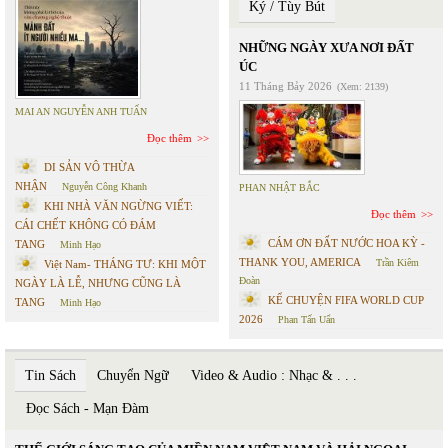
Ký / Tùy Bút
NHỮNG NGÀY XƯA NƠI ĐẤT
ÚC
11 Tháng Bảy 2026
(Xem: 2139)
MAI AN NGUYỄN ANH TUẤN
Đọc thêm
DI SẢN VÔ THỪA
NHẬN
Nguyễn Công Khanh
PHAN NHẬT BẮC
KHI NHÀ VĂN NGỪNG VIẾT:
Đọc thêm
CÁI CHẾT KHÔNG CÓ ĐÁM
CÁM ƠN ĐẤT NƯỚC HOA KỲ -
TANG
Minh Hạo
THANK YOU, AMERICA
Trần Kiêm
Việt Nam- THÁNG TƯ: KHI MỘT
Đoàn
NGÀY LÀ LỄ, NHƯNG CŨNG LÀ
KỂ CHUYỆN FIFA WORLD CUP
TANG
Minh Hạo
2026
Phan Tấn Uẩn
Tin Sách
Chuyển Ngữ
Video & Audio : Nhạc & . . .
Đọc Sách - Mạn Đàm