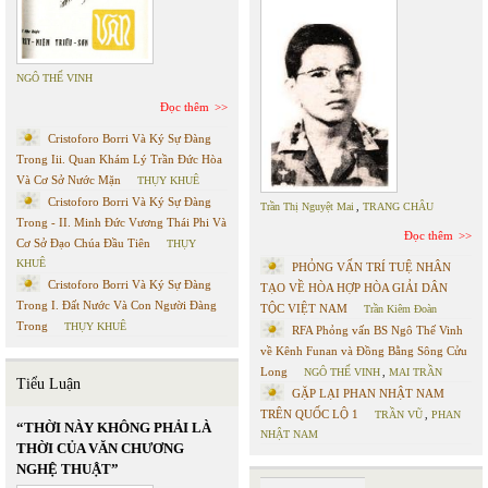
NGÔ THẾ VINH
Đọc thêm
Cristoforo Borri Và Ký Sự Đàng
Trong Iii. Quan Khám Lý Trần Đức Hòa
Và Cơ Sở Nước Mặn
THỤY KHUÊ
Cristoforo Borri Và Ký Sự Đàng
Trần Thị Nguyệt Mai
,
TRANG CHÂU
Trong - II. Minh Đức Vương Thái Phi Và
Đọc thêm
Cơ Sở Đạo Chúa Đầu Tiên
THỤY
KHUÊ
PHỎNG VẤN TRÍ TUỆ NHÂN
Cristoforo Borri Và Ký Sự Đàng
TẠO VỀ HÒA HỢP HÒA GIẢI DÂN
Trong I. Đất Nước Và Con Người Đàng
TỘC VIỆT NAM
Trần Kiêm Đoàn
Trong
THỤY KHUÊ
RFA Phỏng vấn BS Ngô Thế Vinh
về Kênh Funan và Đồng Bằng Sông Cửu
Long
NGÔ THẾ VINH
,
MAI TRẦN
Tiểu Luận
GẶP LẠI PHAN NHẬT NAM
TRÊN QUỐC LỘ 1
TRẦN VŨ
,
PHAN
“THỜI NÀY KHÔNG PHẢI LÀ
NHẬT NAM
THỜI CỦA VĂN CHƯƠNG
NGHỆ THUẬT”