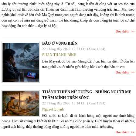
tâm lý đời thường nhiều biến động này là “Tử tế”, đang ít dần đi cùng với sự teo tóp của
Lương tri, sự lẩn trốn của cái Thiện, sự đánh mất Tình thương và Lòng trắc ẩn… Ma, theo
nghĩa khái quát về bản chất Ma Quỷ trong con người đang trỗi dậy, không chỉ là hình tượng
dọa nạt con trẻ nữa mà đang trở thành thế lực khủng khiếp đe dọa thống trị toàn bộ cơ chế
hoạt động lẫn tinh thần – đạo lý xã hội…
Đọc thêm
BÃO Ở VÙNG BIÊN
22 Tháng Bảy 2026
10:23 CH
(Xem: 1654)
PHAN THANH BÌNH
Bão Maysak đổ bộ vào Móng Cái / các bản tin điện tử dồn lên
trang nhất / suốt nhiều giờ chống bão / anh đợi bản tin em
Đọc thêm
THÁNH THIÊN NỮ TƯỚNG - NHỮNG NGƯỜI MẸ
TRẦM MÌNH TRÊN SÔNG
22 Tháng Bảy 2026
10:14 CH
(Xem: 1393)
Nguyệt Quỳnh
Đất nước ta khởi đi từ hình bóng một người mẹ thuở hồng
hoang. Lịch sử chúng ta khởi đi từ lời ru và những cuộc phân ly. Giữa huyền thoại về những
người anh hùng, thấp thoáng bóng dáng những người mẹ trầm mình trên sông.
Đọc thêm