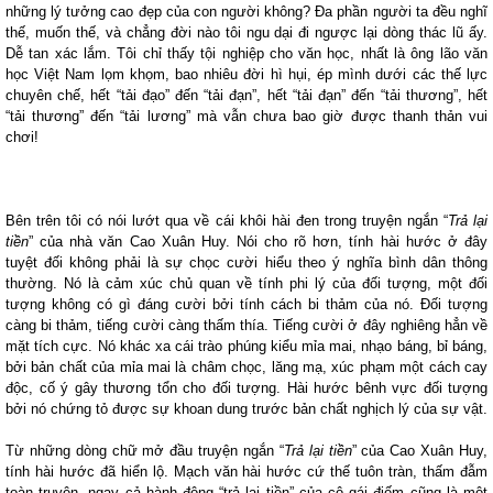
những lý tưởng cao đẹp của con người không? Đa phần người ta đều nghĩ
thế, muốn thế, và chẳng đời nào tôi ngu dại đi ngược lại dòng thác lũ ấy.
Dễ tan xác lắm. Tôi chỉ thấy tội nghiệp cho văn học, nhất là ông lão văn
học Việt Nam lọm khọm, bao nhiêu đời hì hụi, ép mình dưới các thế lực
chuyên chế, hết “tải đạo” đến “tải đạn”, hết “tải đạn” đến “tải thương”, hết
“tải thương” đến “tải lương” mà vẫn chưa bao giờ được thanh thản vui
chơi!
Bên trên tôi có nói lướt qua về cái khôi hài đen trong truyện ngắn “
Trả lại
tiền
” của nhà văn Cao Xuân Huy. Nói cho rõ hơn, tính hài hước ở đây
tuyệt đối không phải là sự chọc cười hiểu theo ý nghĩa bình dân thông
thường. Nó là cảm xúc chủ quan về tính phi lý của đối tượng, một đối
tượng không có gì đáng cười bởi tính cách bi thảm của nó. Đối tượng
càng bi thảm, tiếng cười càng thấm thía. Tiếng cười ở đây nghiêng hẳn về
mặt tích cực. Nó khác xa cái trào phúng kiểu mỉa mai, nhạo báng, bỉ báng,
bởi bản chất của mỉa mai là châm chọc, lăng mạ, xúc phạm một cách cay
độc, cố ý gây thương tổn cho đối tượng. Hài hước bênh vực đối tượng
bởi nó chứng tỏ được sự khoan dung trước bản chất nghịch lý của sự vật.
Từ những dòng chữ mở đầu truyện ngắn “
Trả lại tiền
” của Cao Xuân Huy,
tính hài hước đã hiển lộ. Mạch văn hài hước cứ thế tuôn tràn, thấm đẫm
toàn truyện, ngay cả hành động “trả lại tiền” của cô gái điếm cũng là một