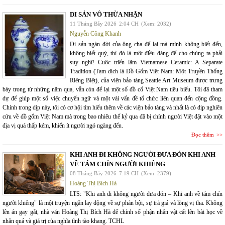
DI SẢN VÔ THỪA NHẬN
11 Tháng Bảy 2026
2:04 CH
(Xem: 2032)
Nguyễn Công Khanh
Di sản ngàn đời của ông cha để lại mà mình không biết đến,
không biết quý, thì đó là một điều đáng để cho chúng ta phải
suy nghĩ! Cuộc triển lãm Vietnamese Ceramic: A Separate
Tradition (Tạm dịch là Đồ Gốm Việt Nam: Một Truyền Thống
Riêng Biệt), của viện bảo tàng Seattle Art Museum được trưng
bày trong từ những năm qua, vẫn còn để lại một số đồ cổ Việt Nam tiêu biểu. Tôi đã tham
dự để giúp một số việc chuyển ngữ và một vài vấn đề tổ chức liên quan đến cộng đồng.
Chính trong dịp này, tôi có cơ hội tìm hiểu thêm về các viện bảo tàng và nhất là có dịp nghiên
cứu về đồ gốm Việt Nam mà trong bao nhiêu thế kỷ qua đã bị chính người Việt đặt vào một
địa vị quá thấp kém, khiến ít người ngó ngàng đến.
Đọc thêm
KHI ANH ĐI KHÔNG NGƯỜI ĐƯA ĐÓN KHI ANH
VỀ TÁM CHÍN NGƯỜI KHIÊNG
08 Tháng Bảy 2026
7:19 CH
(Xem: 2379)
Hoàng Thị Bích Hà
LTS: "Khi anh đi không người đưa đón – Khi anh về tám chín
người khiêng" là một truyện ngắn lay động về sự phản bội, sự trả giá và lòng vị tha. Không
lên án gay gắt, nhà văn Hoàng Thị Bích Hà để chính số phận nhân vật cất lên bài học về
nhân quả và giá trị của nghĩa tình tào khang. TCHL