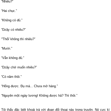
“Nhiêu?”
“Hai chục.”
“Không có đủ.”
“Dzậy có nhiêu?”
“'Thổi' không thì nhiêu?”
“Mười.”
“Vẫn không đủ.”
“Dzậy chớ muốn nhiêu?”
“Có năm thôi.”
“Hổng được. Đụ má... Chưa mở hàng.”
“Nguyên một ngày lương! Không được hả? Thì thôi.”
Tôi thấy đặc biệt khoái trá với đoạn đối thoại này trong truyện. Nó cực kì