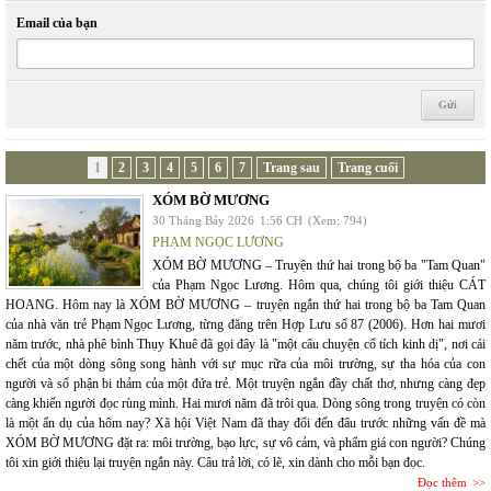
Email của bạn
1
2
3
4
5
6
7
Trang sau
Trang cuối
XÓM BỜ MƯƠNG
30 Tháng Bảy 2026
1:56 CH
(Xem: 794)
PHẠM NGỌC LƯƠNG
XÓM BỜ MƯƠNG – Truyện thứ hai trong bộ ba "Tam Quan"
của Phạm Ngọc Lương. Hôm qua, chúng tôi giới thiệu CÁT
HOANG. Hôm nay là XÓM BỜ MƯƠNG – truyện ngắn thứ hai trong bộ ba Tam Quan
của nhà văn trẻ Phạm Ngọc Lương, từng đăng trên Hợp Lưu số 87 (2006). Hơn hai mươi
năm trước, nhà phê bình Thụy Khuê đã gọi đây là "một câu chuyện cổ tích kinh dị", nơi cái
chết của một dòng sông song hành với sự mục rữa của môi trường, sự tha hóa của con
người và số phận bi thảm của một đứa trẻ. Một truyện ngắn đầy chất thơ, nhưng càng đẹp
càng khiến người đọc rùng mình. Hai mươi năm đã trôi qua. Dòng sông trong truyện có còn
là một ẩn dụ của hôm nay? Xã hội Việt Nam đã thay đổi đến đâu trước những vấn đề mà
XÓM BỜ MƯƠNG đặt ra: môi trường, bạo lực, sự vô cảm, và phẩm giá con người? Chúng
tôi xin giới thiệu lại truyện ngắn này. Câu trả lời, có lẽ, xin dành cho mỗi bạn đọc.
Đọc thêm