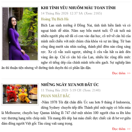
KHI TÌNH YÊU NHUỐM MÀU TOAN TÍNH
14 Tháng Bảy 2026
12:37 SA
(Xem: 2165)
Hoàng Thị Bích Hà
Bích Lan sinh trưởng ở Đồng Nai, tính tình hiền lành và có
ngoại hình dễ nhìn. Năm nay bốn mươi tuổi. Ở cái tuổi mà
nhiều người phụ nữ đã có con vào đại học, cô trở về căn hộ của
mình mỗi chiều với một chùm chìa khóa và sự im lặng. Từ ban
công tầng mười sáu nhìn xuống, thành phố đêm nào cũng sáng
rực. Xe cộ vẫn xuôi ngược, những ô cửa vẫn hắt ra ánh đèn
vàng ấm áp. Chỉ có căn hộ của Lan, nhiều lúc rộng đến mức
nghe rõ tiếng dép của chính mình trên nền gạch. Sự nghiệp làm
ăn thì thuận tiện nhưng về đường tình duyên thì có phần lận đận.
Đọc thêm
NHỮNG NGÀY XƯA NƠI ĐẤT ÚC
11 Tháng Bảy 2026
5:19 CH
(Xem: 2140)
PHAN NHẬT BẮC
-Năm 1978 Tôi đặt chân đến Úc sau hơn 9 tháng ở Indonesia,
dừng Sydney chuyển tiếp đến Thành phố một ngày có bốn mùa
là Melbourne, chuyến bay Qantas khổng lồ 747 chở một nhóm 100 người chia ra lên khu
vực thượng hạng trên chóp mũi. Tôi mang đôi dép hai màu chiếc đực chiếc cái đi bơ vơ giữa
đám đông người Việt gốc Tàu cùng vali sang trọng.
Đọc thêm