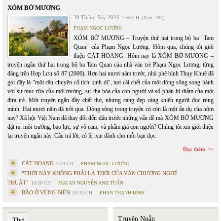
XÓM BỜ MƯƠNG
30 Tháng Bảy 2026
1:56 CH
(Xem: 794)
PHẠM NGỌC LƯƠNG
XÓM BỜ MƯƠNG – Truyện thứ hai trong bộ ba "Tam
Quan" của Phạm Ngọc Lương. Hôm qua, chúng tôi giới
thiệu CÁT HOANG. Hôm nay là XÓM BỜ MƯƠNG –
truyện ngắn thứ hai trong bộ ba Tam Quan của nhà văn trẻ Phạm Ngọc Lương, từng
đăng trên Hợp Lưu số 87 (2006). Hơn hai mươi năm trước, nhà phê bình Thụy Khuê đã
gọi đây là "một câu chuyện cổ tích kinh dị", nơi cái chết của một dòng sông song hành
với sự mục rữa của môi trường, sự tha hóa của con người và số phận bi thảm của một
đứa trẻ. Một truyện ngắn đầy chất thơ, nhưng càng đẹp càng khiến người đọc rùng
mình. Hai mươi năm đã trôi qua. Dòng sông trong truyện có còn là một ẩn dụ của hôm
nay? Xã hội Việt Nam đã thay đổi đến đâu trước những vấn đề mà XÓM BỜ MƯƠNG
đặt ra: môi trường, bạo lực, sự vô cảm, và phẩm giá con người? Chúng tôi xin giới thiệu
lại truyện ngắn này. Câu trả lời, có lẽ, xin dành cho mỗi bạn đọc.
Đọc thêm
CÁT HOANG
3:34 CH
PHẠM NGỌC LƯƠNG
“THỜI NÀY KHÔNG PHẢI LÀ THỜI CỦA VĂN CHƯƠNG NGHỆ
THUẬT”
10:50 CH
MAI AN NGUYỄN ANH TUẤN
BÃO Ở VÙNG BIÊN
10:23 CH
PHAN THANH BÌNH
Truyện Ngắn
Thơ