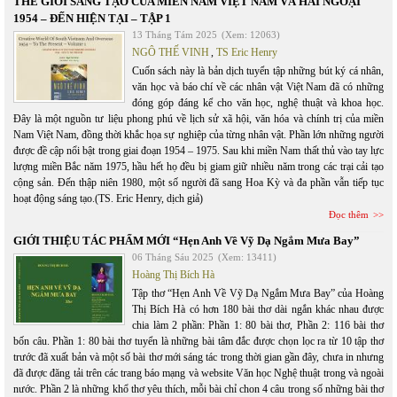
THẾ GIỚI SÁNG TẠO CỦA MIỀN NAM VIỆT NAM VÀ HẢI NGOẠI
1954 – ĐẾN HIỆN TẠI – TẬP 1
13 Tháng Tám 2025
(Xem: 12063)
NGÔ THẾ VINH
,
TS Eric Henry
Cuốn sách này là bản dịch tuyển tập những bút ký cá nhân,
văn học và báo chí về các nhân vật Việt Nam đã có những
đóng góp đáng kể cho văn học, nghệ thuật và khoa học.
Đây là một nguồn tư liệu phong phú về lịch sử xã hội, văn hóa và chính trị của miền
Nam Việt Nam, đồng thời khắc họa sự nghiệp của từng nhân vật. Phần lớn những người
được đề cập nổi bật trong giai đoạn 1954 – 1975. Sau khi miền Nam thất thủ vào tay lực
lượng miền Bắc năm 1975, hầu hết họ đều bị giam giữ nhiều năm trong các trại cải tạo
cộng sản. Đến thập niên 1980, một số người đã sang Hoa Kỳ và đa phần vẫn tiếp tục
hoạt động sáng tạo.(TS. Eric Henry, dịch giả)
Đọc thêm
GIỚI THIỆU TÁC PHẨM MỚI “Hẹn Anh Về Vỹ Dạ Ngắm Mưa Bay”
06 Tháng Sáu 2025
(Xem: 13411)
Hoàng Thị Bích Hà
Tập thơ “Hẹn Anh Về Vỹ Dạ Ngắm Mưa Bay” của Hoàng
Thị Bích Hà có hơn 180 bài thơ dài ngắn khác nhau được
chia làm 2 phần: Phần 1: 80 bài thơ, Phần 2: 116 bài thơ
bốn câu. Phần 1: 80 bài thơ tuyển là những bài tâm đắc được chọn lọc ra từ 10 tập thơ
trước đã xuất bản và một số bài thơ mới sáng tác trong thời gian gần đây, chưa in nhưng
đã được đăng tải trên các trang báo mạng và website Văn học Nghệ thuật trong và ngoài
nước. Phần 2 là những khổ thơ yêu thích, mỗi bài chỉ chon 4 câu trong số những bài thơ