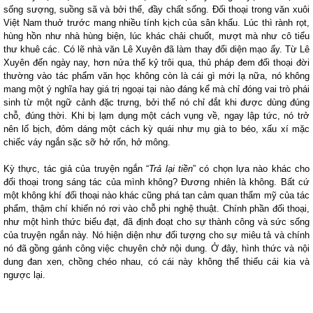
sống sượng, suồng sã và bởi thế, đầy chất sống. Đối thoại trong văn xuôi
Việt
Nam
thuở trước mang nhiều tính kịch của sân khấu. Lúc thì rành rọt,
hùng hồn như nhà hùng biện, lúc khác chải chuốt, mượt mà như cô tiểu
thư khuê các. Có lẽ nhà văn Lê Xuyên đã làm thay đổi diện mạo ấy. Từ Lê
Xuyên đến ngày nay, hơn nửa thế kỷ trôi qua, thủ pháp đem đối thoại đời
thường vào tác phẩm văn học không còn là cái gì mới lạ nữa, nó không
mang một ý nghĩa hay giá trị ngoại tại nào đáng kể mà chỉ đóng vai trò phái
sinh từ một ngữ cảnh đặc trưng, bởi thế nó chỉ đắt khi được dùng đúng
chỗ, đúng thời. Khi bị lạm dụng một cách vụng về, ngay lập tức, nó trở
nên lố bịch, đỏm dáng một cách kỳ quái như mụ già to béo, xấu xí mặc
chiếc váy ngắn sặc sỡ hở rốn, hở mông.
Kỳ thực, tác giả của truyện ngắn “
Trả lại tiền
” có chọn lựa nào khác cho
đối thoại trong sáng tác của mình không? Đương nhiên là không. Bất cứ
một không khí đối thoại nào khác cũng phá tan cảm quan thẩm mỹ của tác
phẩm, thậm chí khiến nó rơi vào chỗ phi nghệ thuật. Chính phần đối thoại,
như một hình thức biểu đạt, đã định đoạt cho sự thành công và sức sống
của truyện ngắn này. Nó hiện diện như đối tượng cho sự miêu tả và chính
nó đã gồng gánh công việc chuyên chở nội dung. Ở đây, hình thức và nội
dung đan xen, chồng chéo nhau, có cái này không thể thiếu cái kia và
ngược lại.