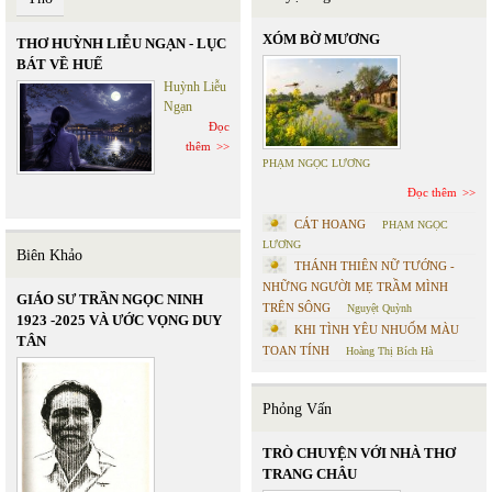
XÓM BỜ MƯƠNG
THƠ HUỲNH LIỄU NGẠN - LỤC
BÁT VỀ HUẾ
Huỳnh Liễu
Ngạn
Đọc
thêm
PHẠM NGỌC LƯƠNG
Đọc thêm
CÁT HOANG
PHẠM NGỌC
LƯƠNG
Biên Khảo
THÁNH THIÊN NỮ TƯỚNG -
NHỮNG NGƯỜI MẸ TRẦM MÌNH
GIÁO SƯ TRẦN NGỌC NINH
TRÊN SÔNG
Nguyệt Quỳnh
1923 -2025 VÀ ƯỚC VỌNG DUY
KHI TÌNH YÊU NHUỐM MÀU
TÂN
TOAN TÍNH
Hoàng Thị Bích Hà
Phỏng Vấn
TRÒ CHUYỆN VỚI NHÀ THƠ
TRANG CHÂU