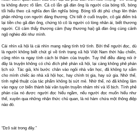
ta không được rõ lắm. Cả cô lẫn gã đàn ông là người của bóng tối, bóng
tối hiểu theo cả nghĩa đen lẫn nghĩa bóng. Bóng tối đó phủ chụp lên thân
phận những con người đáng thương. Chi tiết ở cuối truyện, cô gái điếm trả
lại tiền cho gã đàn ông, chứng tỏ cô là người có lòng nhân ái, biết thương
người. Cô cảm thấy thương cảm (hay thương hại) gã đàn ông cùng cảnh
ngộ nghèo đói như mình.
Cái nhìn xã hội là cái nhìn mang nặng tính trữ tình. Bởi thế người đọc, dù
là người không biết chút gì về tình trạng xã hội Việt
Nam
thời hậu chiến,
cũng nhìn ra ngay tính cách bi thảm của truyện. Tuy thế điều đáng nói ở
đây là truyện không có chủ đích phê phán xã hội, lại càng không phê phán
lịch sử. Tác giả, khi bước chân vào ngôi nhà văn học, đã không tự sắm
cho mình chiếc áo nhà xã hội học, hay chính trị gia, hay sử gia. Nhờ thế,
tính nghệ thuật của tác phẩm không bị sứt mẻ. Nhờ thế, nó đã không lâm
vào nguy cơ biến thành bài văn tuyên truyền nhảm nhí và lố bịch. Tính phê
phán của nó được người đọc hiểu ngầm, nếu người đọc muốn hiểu như
thế, xuyên qua những nhận thức chủ quan, là nó hàm chứa một thông điệp
nào đó.
“Dzô sát trong đây.”