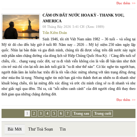
Đọc thêm
CÁM ƠN ĐẤT NƯỚC HOA KỲ - THANK YOU,
AMERICA
08 Tháng Bảy 2026
5:41 CH
(Xem: 1989)
Trần Kiêm Đoàn
Sinh 1946, tôi rời Việt Nam năm 1982 – 36 tuổi – và sống tại
Mỹ từ đó cho đến bây giờ ở tuổi 80. Năm nay – 2026 – Mỹ kỷ niệm 250 năm ngày lập
quốc. Nhìn lại bản thân và gia đình mình, chúng tôi đã được sống trên đất nước này ngót
một phần năm chặng đường của dòng lịch sử Hiệp Chủng Quốc Hoa Kỳ. / Càng đến tuổi xế
chiều, rồi... chạng vạng cuộc đời, sự ra đi vĩnh viễn không còn là vấn đề bận tâm như thời
còn trẻ mà chỉ còn lại nỗi ám ảnh tuổi già là “ra đi như thế nào”. Có lúc nghe tin người bạn,
người thân làm ăn kiếm bạc triệu đô la tôi vẫn chúc mừng nhưng với tâm trạng dửng dưng
như mùa thu lá rụng. Nhưng nghe tin một bạn già vừa thảnh thơi an nhiên ra đi nhanh như
khuất bóng chiều, tôi lại mừng đến xúc động và ước chi mình cũng sẽ ra đi nhanh và nhẹ
như giấc ngủ qua đêm. Thì ra, cái “nỗi niềm canh cánh” của đời người cũng đổi thay theo
thời gian qua những chặng đường đời.
Đọc thêm
1
2
3
4
5
6
7
Trang sau
Trang cuối
Bài Mới
Thư Toà Soạn
Tin