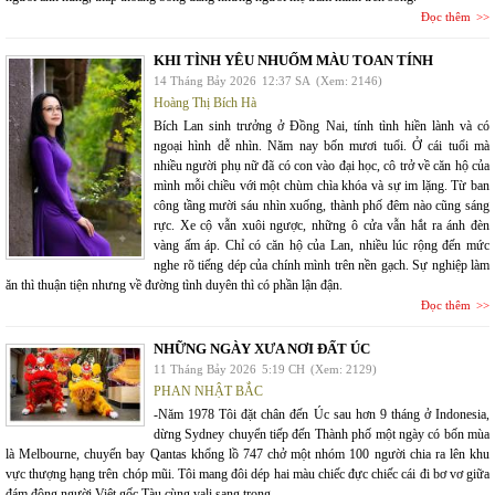
Đọc thêm
KHI TÌNH YÊU NHUỐM MÀU TOAN TÍNH
14 Tháng Bảy 2026
12:37 SA
(Xem: 2146)
Hoàng Thị Bích Hà
Bích Lan sinh trưởng ở Đồng Nai, tính tình hiền lành và có
ngoại hình dễ nhìn. Năm nay bốn mươi tuổi. Ở cái tuổi mà
nhiều người phụ nữ đã có con vào đại học, cô trở về căn hộ của
mình mỗi chiều với một chùm chìa khóa và sự im lặng. Từ ban
công tầng mười sáu nhìn xuống, thành phố đêm nào cũng sáng
rực. Xe cộ vẫn xuôi ngược, những ô cửa vẫn hắt ra ánh đèn
vàng ấm áp. Chỉ có căn hộ của Lan, nhiều lúc rộng đến mức
nghe rõ tiếng dép của chính mình trên nền gạch. Sự nghiệp làm
ăn thì thuận tiện nhưng về đường tình duyên thì có phần lận đận.
Đọc thêm
NHỮNG NGÀY XƯA NƠI ĐẤT ÚC
11 Tháng Bảy 2026
5:19 CH
(Xem: 2129)
PHAN NHẬT BẮC
-Năm 1978 Tôi đặt chân đến Úc sau hơn 9 tháng ở Indonesia,
dừng Sydney chuyển tiếp đến Thành phố một ngày có bốn mùa
là Melbourne, chuyến bay Qantas khổng lồ 747 chở một nhóm 100 người chia ra lên khu
vực thượng hạng trên chóp mũi. Tôi mang đôi dép hai màu chiếc đực chiếc cái đi bơ vơ giữa
đám đông người Việt gốc Tàu cùng vali sang trọng.