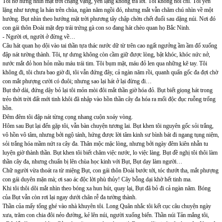
Tôi hờ hững nhìn mặt trời chạng vạng, yên lặng không trả lời. Tôi không nói chi. Tôi yên
lặng như tượng la hán trên chùa, ngàn năm ngồi đó, nhưng mắt vẫn chăm chú nhìn về một
hướng. Bụt nhìn theo hướng mặt trời phương tây chập chờn chết đuối sau dặng núi. Nơi đó
con gái thôn Đoài mặt đẹp trái trứng gà con so đang hát chèo quan họ Bắc Ninh.
- Người ơi, người ở đừng về…
Câu hát quan họ dội vào tai thần tựa thác nước dữ từ trên cao ngất ngưởng ầm ầm đổ xuống
đập nát tường thành. Tôi, tự dưng không còn cầm giữ được lòng, bật khóc, khóc nức nở,
nước mắt đỏ hon hỏn mầu máu trái tim. Tôi bụm mặt, máu đỏ len qua những kẽ tay. Tôi
không đi, tôi chưa bao giờ đi, tôi vẫn đứng đây, cả ngàn năm rồi, quanh quẩn gốc đa đợi chờ
con mắt phượng cười có đuôi; nhưng sao lại hát ở lại đừng đi…
Bụt thở dài, đứng dậy bỏ lại tôi mỏn mòi đôi mắt thần giờ hóa đỏ. Bụt biết giọng hát trong
trẻo thời trời đất mới tinh khôi đã nhập vào hồn thần cây đa hóa ra mối độc đục ruỗng trống
hồn.
Đêm đêm tôi đập nát từng cọng nhang cuộn xoáy vòng.
Hôm sau Bụt lại đến gặp tôi, vẫn bàn chuyện tương lai. Bụt khen tôi nguyên gốc sỏi trắng,
vô hồn vô tâm, nhưng bởi ngộ tánh, hứng được lời tâm kinh sư bình bát đi ngang tụng niệm,
sỏi trắng hóa mầm nứt ra cây đa. Thân mộc mặc lòng, nhưng bởi ngày đêm kiên nhẫn tu
luyện giờ thành thần. Bụt khen tôi biết chăm việc nước, lo việc làng. Bụt đề nghị tôi thôi làm
thần cây đa, nhưng chuẩn bị lên chùa học kinh với Bụt, Bụt dạy làm người…
Chữ người vừa thoát ra từ miệng Bụt, con gái thôn Đoài bước tới, tóc thướt tha, mắt phượng
con gái duyên mặn mà; ơi sao ác độc lời phù thủy! Cây bỗng dại khờ hết tinh ma.
Khi tôi thôi dõi mắt nhìn theo bóng xa hun hút, quay lại, Bụt đã bỏ đi cả ngàn năm. Bóng
của Bụt vẫn còn rơi lại ngay dưới chân rễ đa tường thành.
Thần của mấy tổng ghé vào nhà khuyên tôi. Long Quân nhắc tôi kết cục câu chuyện ngày
xưa, trăm con chia đôi nẻo đường, kẻ lên núi, người xuống biển. Thần núi Tản mắng tôi,