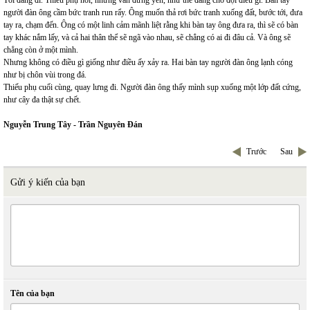
Tôi đang đi. Thiếu phụ nói, nhưng vẫn đứng yên, như thể đang chờ đợi điều gì. Bàn tay
người đàn ông cầm bức tranh run rẩy. Ông muốn thả rơi bức tranh xuống đất, bước tới, đưa
tay ra, chạm đến. Ông có một linh cảm mãnh liệt rằng khi bàn tay ông đưa ra, thì sẽ có bàn
tay khác nắm lấy, và cả hai thân thể sẽ ngã vào nhau, sẽ chẳng có ai đi đâu cả. Và ông sẽ
chẳng còn ở một mình.
Nhưng không có điều gì giống như điều ấy xảy ra. Hai bàn tay người đàn ông lạnh cóng
như bị chôn vùi trong đá.
Thiếu phụ cuối cùng, quay lưng đi. Người đàn ông thấy mình sụp xuống một lớp đất cứng,
như cây đa thật sự chết.
Nguyễn Trung Tây - Trần Nguyên Đán
Trước
Sau
Gửi ý kiến của bạn
Tên của bạn