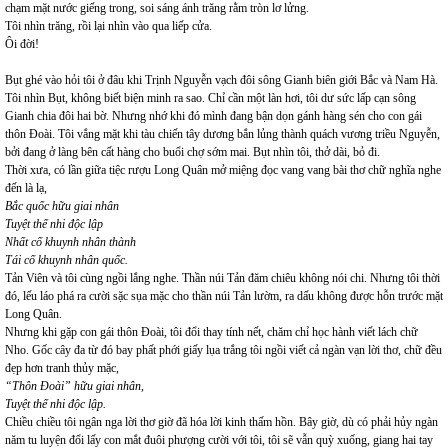
chạm mặt nước giếng trong, soi sáng ánh trăng rằm tròn lơ lửng.
Tôi nhìn trăng, rồi lại nhìn vào qua liếp cửa.
Ôi đời!
Bụt ghé vào hỏi tôi ở đâu khi Trịnh Nguyễn vạch đôi sông Gianh biên giới Bắc và Nam Hà.
Tôi nhìn Bụt, không biết biện minh ra sao. Chỉ cần một làn hơi, tôi dư sức lấp cạn sông
Gianh chia đôi hai bờ. Nhưng nhớ khi đó mình đang bận dọn gánh hàng sén cho con gái
thôn Đoài. Tôi vắng mặt khi tàu chiến tây dương bắn lủng thành quách vương triều Nguyễn,
bởi đang ở làng bên cất hàng cho buổi chợ sớm mai. Bụt nhìn tôi, thở dài, bỏ đi.
Thời xưa, có lần giữa tiệc rượu Long Quân mở miệng đọc vang vang bài thơ chữ nghĩa nghe
đến là lạ,
Bắc quốc hữu giai nhân
Tuyệt thế nhi độc lập
Nhất cố khuynh nhân thành
Tái cố khuynh nhân quốc.
Tản Viên và tôi cùng ngồi lắng nghe. Thần núi Tản đăm chiêu không nói chi. Nhưng tôi thời
đó, lếu láo phá ra cười sặc sụa mặc cho thần núi Tản lườm, ra dấu không được hỗn trước mặt
Long Quân.
Nhưng khi gặp con gái thôn Đoài, tôi đổi thay tính nết, chăm chỉ học hành viết lách chữ
Nho. Gốc cây đa từ đó bay phất phới giấy lụa trắng tôi ngồi viết cả ngàn vạn lời thơ, chữ đều
đẹp hơn tranh thủy mặc,
“Thôn Đoài” hữu giai nhân,
Tuyệt thế nhi độc lập.
Chiều chiều tôi ngân nga lời thơ giờ đã hóa lời kinh thấm hồn. Bây giờ, dù có phải hủy ngàn
năm tu luyện đổi lấy con mắt đuôi phượng cười với tôi, tôi sẽ vẫn quỳ xuống, giang hai tay