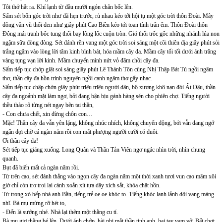
Tôi thở hắt ra. Khí lạnh từ đầu mười ngón chân bốc lên.
Sấm sét bốn góc trời như đã hẹn trước, rủ nhau kéo tới hội tụ một góc trời thôn Đoài. Mây
dông vần vũ thổi đen như giây phút Cao Biền kéo tới toan tính trấn ểm. Thôn Đoài thôn
Đông mái tranh bốc tung thổi bay lông lốc cuộn tròn. Gió thổi trốc gốc những nhánh lúa non
ngậm sữa đòng đòng. Sét đánh rền vang một góc trời soi sáng một cõi thiên địa giây phút sỏi
trắng ngậm vào lòng lời tâm kinh bình bát, hóa mầm cây đa. Mầm cây tối tối dưới ánh trăng
vàng tụng vạn lời kinh. Mầm chuyển mình nứt vỏ đâm chồi cây đa.
Sấm tiếp tục chớp giật soi sáng giây phút Lê Thánh Tôn cùng Nhị Thập Bát Tú ngồi ngâm
thơ, thần cây đa hồn trinh nguyên ngồi cạnh ngâm thơ gẩy nhạc.
Sấm tiếp tục chập chờn giây phút triệu triệu người dân, bộ xương khô nạn đói Ất Dậu, thần
cây đa ngoảnh mặt làm ngơ, bởi đang bận bịu gánh hàng sén cho phiên chợ. Tiếng người
thều thào rõ từng nét ngay bên tai thần,
- Con chưa chết, xin đừng chôn con…
Mặc! Thần cây đa vẫn yên lặng, không nhúc nhích, không chuyển động, bởi vẫn đang ngớ
ngẩn đợi chờ cả ngàn năm rồi con mắt phượng người cười có đuôi.
Ơi thần cây đa!
Sét tiếp tục giáng xuống. Long Quân và Thần Tản Viên ngơ ngác nhìn trời, nhìn chung
quanh.
Bụt đã biến mất cả ngàn năm rồi.
Từ trên cao, sét đánh thẳng vào ngọn cây đa ngàn năm một thời xanh tươi vun cao mâm xôi
giờ chỉ còn trơ trọi lại cành xoắn xít tựa dây xích sắt, khóa chặt hồn.
Từ trong xó bếp nhà anh Bần, tiếng trẻ oe oe khóc to. Tiếng khóc lanh lảnh dội vang màng
nhĩ. Bà mụ mừng rỡ hét to,
- Đến là sướng nhé. Nhà lại thêm một thằng cu tí.
Bà mụ giơ thằng bé lên. Dưới ánh chớp, hài nhi mắt thần tinh anh, hai tay vạm vỡ. Bất chợt,