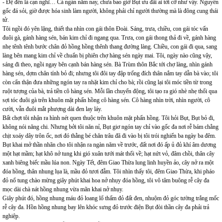
- Đệ đến là cạn nghĩ… Cả ngàn năm nay, chưa bao giờ Bụt ưu đãi ai tới cỡ như vậy. Nguyên
gốc đá sỏi, giờ được hóa sinh làm người, không phải chỉ người thường mà là đông cung thái
tử.
Tôi ngồi đó yên lặng, thiết tha nhìn con gái thôn Đoài. Sáng, trưa, chiều, con gái tóc vấn
đuôi gà, gánh hàng sén, bán kim chỉ đi ngang qua. Trưa, con gái thong thả đi về, gánh hàng
nhẹ tênh tênh bước chân đỏ hồng hồng thênh thang đường làng. Chiều, con gái đi qua, sang
làng bên mang kim chỉ về chuẩn bị phiên chợ hàng sén ngày mai. Tôi, ngày nào cũng vậy,
sáng đi theo, ngồi ngay bên cạnh bán hàng sén. Bà Trùm thôn Bắc tới chợ làng, nhìn gánh
hàng sén, dợm chân tính bỏ đi; nhưng tôi đôi tay đập trống đích thân nắm tay dẫn bà vào; tôi
còn cẩn thận đưa những ngón tay ra nhặt kim chỉ cho bà; rồi cũng lại tôi móc tiền từ trong
ruột tượng của bà, trả tiền cô hàng sén. Mỗi lần chuyển động, tôi tạo ra gió nhè nhẹ thổi qua
sợi tóc đuôi gà trên khuôn mặt phấn hồng cô hàng sén. Cô hàng nhìn trời, nhìn người, cô
cười, vẫn đuôi mắt phượng dài đen lay láy.
Bất chợt tôi nhận ra hình nét quen thuộc trên khuôn mặt phấn hồng. Tôi hỏi Bụt, Bụt bỏ đi,
không nói năng chi. Nhưng bởi tôi năn nỉ, Bụt giơ ngón tay chỉ vào gốc đa nơi rễ bám chằng
chịt xoáy dây trôn ốc, nơi đó thằng bé chăn trâu đã đi vào bị tôi trói nghiến ba ngày ba đêm.
Bụt khai mở thần nhãn cho tôi nhận ra ngàn năm về trước, đất nơi đó ấp ủ đủ khí âm dương
một hạt mầm; hạt khô nở tung khi gió xuân tưới mát thổi về; hạt nứt vỏ, đâm chồi, thân cây
xanh biêng biếc mầu lúa non. Ngày Tết, đêm Giao Thừa lung linh huyền ảo, cây nở ra một
đóa hồng, thân nhung lụa là, mầu đỏ tươi đẫm. Tôi nhìn thấy tôi, đêm Giao Thừa, khi pháo
đỏ nổ tung chào mừng giây phút khai hoa nở nhụy đóa hồng, tôi vô tâm buông rễ cây đa
mọc dài chà nát hồng nhung vừa mãn khai nở nhụy.
Giây phút đó, hồng nhung máu đỏ loang lổ thấm đỏ đất đen, nhuộm đỏ góc tường trắng mốc
rễ cây đa. Hồn hồng nhung bay lên khóc sưng đỏ trước điện Bụt đòi thần cây đa phải trả
nghiệp.