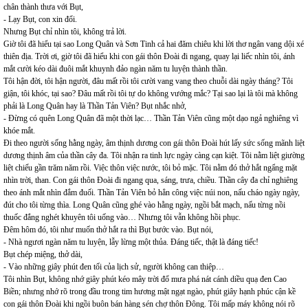
chân thành thưa với Bụt,
- Lạy Bụt, con xin đổi.
Nhưng Bụt chỉ nhìn tôi, không trả lời.
Giờ tôi đã hiểu tại sao Long Quân và Sơn Tinh cả hai đăm chiêu khi lời thơ ngân vang dội xé
thiên địa. Trời ơi, giờ tôi đã hiểu khi con gái thôn Đoài đi ngang, quay lại liếc nhìn tôi, ánh
mắt cười kéo dài đuôi mắt khuynh đảo ngàn năm tu luyện thành thần.
Tôi hận đời, tôi hận người, đâu mất rồi tôi cười vang vang theo chuỗi dài ngày tháng? Tôi
giận, tôi khóc, tại sao? Đâu mất rồi tôi tự do không vướng mắc? Tại sao lại là tôi mà không
phải là Long Quân hay là Thần Tản Viên? Bụt nhắc nhở,
- Đừng có quên Long Quân đã một thời lạc… Thần Tản Viên cũng một dạo ngả nghiêng vì
khóe mắt.
Đi theo người sống hằng ngày, âm thịnh dương con gái thôn Đoài hút lấy sức sống mãnh liệt
dương thịnh âm của thần cây đa. Tôi nhận ra tinh lực ngày càng cạn kiệt. Tôi nằm liệt giường
liệt chiếu gần trăm năm rồi. Việc thôn việc nước, tôi bỏ mặc. Tôi nằm đó thở hắt ngẩng mặt
nhìn trời, than. Con gái thôn Đoài đi ngang qua, sáng, trưa, chiều. Thần cây đa chỉ nghiêng
theo ánh mắt nhìn đắm đuối. Thần Tản Viên bỏ hẳn công việc núi non, nấu cháo ngày ngày,
đút cho tôi từng thìa. Long Quân cũng ghé vào hằng ngày, ngồi bắt mạch, nấu từng nồi
thuốc đắng nghét khuyên tôi uống vào… Nhưng tôi vẫn không hồi phục.
Đêm hôm đó, tôi như muốn thở hắt ra thì Bụt bước vào. Bụt nói,
- Nhà ngươi ngàn năm tu luyện, lẫy lừng một thủa. Đáng tiếc, thật là đáng tiếc!
Bụt chép miệng, thở dài,
- Vào những giây phút đen tối của lịch sử, người không can thiệp…
Tôi nhìn Bụt, không nhớ giây phút kéo mây trời đổ mưa phá nát cánh diều quạ đen Cao
Biền; nhưng nhớ rõ trong đầu trong tim hương mật ngạt ngào, phút giây hạnh phúc cận kề
con gái thôn Đoài khi ngồi buôn bán hàng sén chợ thôn Đông. Tôi mấp máy không nói rõ