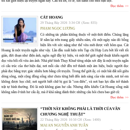
tôi xin giới thiệu lại truyện ngắn này. Câu trả lời, có lẽ, xin dành cho mỗi bạn đọc.
Đọc thêm
CÁT HOANG
29 Tháng Bảy 2026
3:34 CH
(Xem: 835)
PHẠM NGỌC LƯƠNG
Có những tác phẩm không thuộc về một thời điểm. Chúng lặng
lẽ nằm lại trên trang giấy nhiều năm, rồi một ngày nào đó bỗng
hiện lên với sức nặng như thể vừa mới được viết hôm qua. Cát
Hoang là một truyện ngắn như vậy. Lần đầu xuất hiện trên Tạp chí Hợp Lưu bởi lối viết tối
giản, đứt đoạn như điện ảnh, ngôn ngữ đầy ký hiệu, và một thế giới nghệ thuật khiến người
đọc vừa bối rối vừa ám ảnh. Nhà phê bình Thụy Khuê từng nhận xét đây là một truyện ngắn
có cấu trúc của thơ hiện đại, nơi mỗi câu chữ đều trở thành một ám hiệu, buộc người đọc
phải đọc bằng trực giác nhiều hơn bằng cốt truyện. Trong thế giới ấy, có một bãi đất nổi giữa
dòng sông, một cộng đồng sống như chưa từng biết đến ánh sáng của văn minh, nơi trẻ em
không được học chữ, nơi người biết chữ bị gọi là "con điên", và nơi bạo lực dần trở thành
trật tự bình thường. Đó là một không gian hư cấu. Nhưng điều khiến Cát Hoang sống mãi
không nằm ở tính hư cấu ấy, mà ở khả năng đánh thức những câu hỏi chưa bao giờ cũ:
Đọc thêm
“THỜI NÀY KHÔNG PHẢI LÀ THỜI CỦA VĂN
CHƯƠNG NGHỆ THUẬT”
22 Tháng Bảy 2026
10:50 CH
(Xem: 1400)
MAI AN NGUYỄN ANH TUẤN