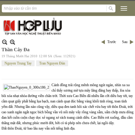
Trước
Sau
Thần Cây Đa
19 Tháng Mười Hai 2010
12:00 SA
(Xem: 112921)
Nguyen Trung Tay
Tran Nguyen Đán
Cánh đồng trải rộng mênh mông ngút ngàn, nhìn xa xa
chỉ thấy sương mờ tựa mây lãng đãng bay thấp, lòa xòa
bôi xóa nhạt nhòa đường viền chân trời. Thời xưa Cao Biền đã nhiều lần cỡi diều bay tới, tay
cầm quạt giấy phất bằng lụa bạch, nan cánh quạt đúc bằng vàng khối tinh ròng, toan tính
yểm đất. Nhưng lần nào cũng vậy, diều quạ đen tanh hôi xác chết vừa bay tới thôn Đoài, trời
cao xanh ngăn ngắt ngọc bích bỗng vần vũ nổi mây vẩy rồng vàng sẫm, sấm chớp mưa dông
đan kết cuồn cuộn chạy dọc xẻ ngang xé rách toang cánh diều. Cao Biền rơi xuống, đầu cắm
thẳng mặt đất, nhưng phúc mười đời, bởi có tà phép nên chưa chết, lại ngồi dậy.
Đất thôn Đoài, từ bao lâu nay vẫn nổi tiếng linh địa.