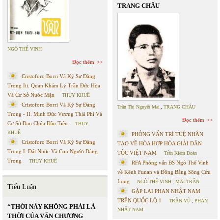
TRANG CHÂU
NGÔ THẾ VINH
Đọc thêm
Cristoforo Borri Và Ký Sự Đàng
Trong Iii. Quan Khám Lý Trần Đức Hòa
Và Cơ Sở Nước Mặn
THỤY KHUÊ
Cristoforo Borri Và Ký Sự Đàng
Trần Thị Nguyệt Mai
,
TRANG CHÂU
Trong - II. Minh Đức Vương Thái Phi Và
Đọc thêm
Cơ Sở Đạo Chúa Đầu Tiên
THỤY
KHUÊ
PHỎNG VẤN TRÍ TUỆ NHÂN
Cristoforo Borri Và Ký Sự Đàng
TẠO VỀ HÒA HỢP HÒA GIẢI DÂN
Trong I. Đất Nước Và Con Người Đàng
TỘC VIỆT NAM
Trần Kiêm Đoàn
Trong
THỤY KHUÊ
RFA Phỏng vấn BS Ngô Thế Vinh
về Kênh Funan và Đồng Bằng Sông Cửu
Long
NGÔ THẾ VINH
,
MAI TRẦN
Tiểu Luận
GẶP LẠI PHAN NHẬT NAM
TRÊN QUỐC LỘ 1
TRẦN VŨ
,
PHAN
“THỜI NÀY KHÔNG PHẢI LÀ
NHẬT NAM
THỜI CỦA VĂN CHƯƠNG