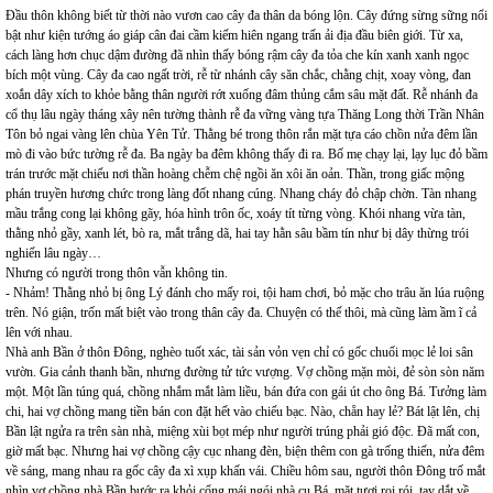
Đầu thôn không biết từ thời nào vươn cao cây đa thân da bóng lộn. Cây đứng sừng sững nổi
bật như kiện tướng áo giáp cân đai cầm kiếm hiên ngang trấn ải địa đầu biên giới. Từ xa,
cách làng hơn chục dậm đường đã nhìn thấy bóng rậm cây đa tỏa che kín xanh xanh ngọc
bích một vùng. Cây đa cao ngất trời, rễ từ nhánh cây săn chắc, chằng chịt, xoay vòng, đan
xoắn dây xích to khỏe bằng thân người rớt xuống đâm thủng cắm sâu mặt đất. Rễ nhánh đa
cổ thụ lâu ngày tháng xây nên tường thành rễ đa vững vàng tựa Thăng Long thời Trần Nhân
Tôn bỏ ngai vàng lên chùa Yên Tử. Thằng bé trong thôn rắn mặt tựa cáo chồn nửa đêm lần
mò đi vào bức tường rễ đa. Ba ngày ba đêm không thấy đi ra. Bố mẹ chạy lại, lạy lục đỏ bầm
trán trước mặt chiếu nơi thần hoàng chễm chệ ngồi ăn xôi ăn oản. Thần, trong giấc mộng
phán truyền hương chức trong làng đốt nhang cúng. Nhang cháy đỏ chập chờn. Tàn nhang
mầu trắng cong lại không gãy, hóa hình trôn ốc, xoáy tít từng vòng. Khói nhang vừa tàn,
thằng nhỏ gầy, xanh lét, bò ra, mắt trắng dã, hai tay hằn sâu bầm tín như bị dây thừng trói
nghiến lâu ngày…
Nhưng có người trong thôn vẫn không tin.
- Nhảm! Thằng nhỏ bị ông Lý đánh cho mấy roi, tội ham chơi, bỏ mặc cho trâu ăn lúa ruộng
trên. Nó giận, trốn mất biệt vào trong thân cây đa. Chuyện có thế thôi, mà cũng làm ầm ĩ cả
lên với nhau.
Nhà anh Bần ở thôn Đông, nghèo tuốt xác, tài sản vỏn vẹn chỉ có gốc chuối mọc lẻ loi sân
vườn. Gia cảnh thanh bần, nhưng đường tử tức vượng. Vợ chồng mặn mòi, đẻ sòn sòn năm
một. Một lần túng quá, chồng nhắm mắt làm liều, bán đứa con gái út cho ông Bá. Tưởng làm
chi, hai vợ chồng mang tiền bán con đặt hết vào chiếu bạc. Nào, chẵn hay lẻ? Bát lật lên, chị
Bần lật ngửa ra trên sàn nhà, miệng xùi bọt mép như người trúng phải gió độc. Đã mất con,
giờ mất bạc. Nhưng hai vợ chồng cậy cục nhang đèn, biện thêm con gà trống thiến, nửa đêm
về sáng, mang nhau ra gốc cây đa xì xụp khấn vái. Chiều hôm sau, người thôn Đông trố mắt
nhìn vợ chồng nhà Bần bước ra khỏi cổng mái ngói nhà cụ Bá, mặt tươi roi rói, tay dắt về