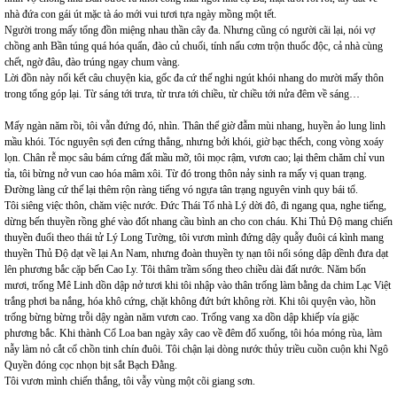
nhà đứa con gái út mặc tà áo mới vui tươi tựa ngày mồng một tết.
Người trong mấy tổng đồn miệng nhau thần cây đa. Nhưng cũng có người cãi lại, nói vợ
chồng anh Bần túng quá hóa quẩn, đào củ chuối, tính nấu cơm trộn thuốc độc, cả nhà cùng
chết, ngờ đâu, đào trúng ngay chum vàng.
Lời đồn này nối kết câu chuyện kia, gốc đa cứ thế nghi ngút khói nhang do mười mấy thôn
trong tổng góp lại. Từ sáng tới trưa, từ trưa tới chiều, từ chiều tới nửa đêm về sáng…
Mấy ngàn năm rồi, tôi vẫn đứng đó, nhìn. Thân thể giờ đẫm mùi nhang, huyền ảo lung linh
mầu khói. Tóc nguyên sợi đen cứng thẳng, nhưng bởi khói, giờ bạc thếch, cong vòng xoáy
lọn. Chân rễ mọc sâu bám cứng đất mầu mỡ, tôi mọc rậm, vươn cao; lại thêm chăm chỉ vun
tỉa, tôi bừng nở vun cao hóa mâm xôi. Từ đó trong thôn nảy sinh ra mấy vị quan trạng.
Đường làng cứ thế lại thêm rộn ràng tiếng vó ngựa tân trạng nguyên vinh quy bái tổ.
Tôi siêng việc thôn, chăm việc nước. Đức Thái Tổ nhà Lý dời đô, đi ngang qua, nghe tiếng,
dừng bến thuyền rồng ghé vào đốt nhang cầu bình an cho con cháu. Khi Thủ Độ mang chiến
thuyền đuổi theo thái tử Lý Long Tường, tôi vươn mình đứng dậy quẫy đuôi cá kình mang
thuyền Thủ Độ dạt về lại An Nam, nhưng đoàn thuyền tỵ nạn tôi nổi sóng dập dềnh đưa dạt
lên phương bắc cặp bến Cao Ly. Tôi thâm trầm sống theo chiều dài đất nước. Năm bốn
mươi, trống Mê Linh dồn dập nở tươi khi tôi nhập vào thân trống làm bằng da chim Lạc Việt
trắng phơi ba nắng, hóa khô cứng, chặt không đứt bứt không rời. Khi tôi quyện vào, hồn
trống bừng bừng trỗi dậy ngàn năm vươn cao. Trống vang xa dồn dập khiếp vía giặc
phương bắc. Khi thành Cổ Loa ban ngày xây cao về đêm đổ xuống, tôi hóa móng rùa, làm
nẫy làm nỏ cắt cổ chồn tinh chín đuôi. Tôi chận lại dòng nước thủy triều cuồn cuộn khi Ngô
Quyền đóng cọc nhọn bịt sắt Bạch Đằng.
Tôi vươn mình chiến thắng, tôi vẫy vùng một cõi giang sơn.