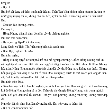
từng lời,
- Bụt ơi...
Bụt biết tôi đang thì thầm muốn nói điều gì. Thần Tản Viên không mắng tôi như thường lệ,
nhưng bịt miệng tôi lại, không cho nói tiếp, sợ lời nói hỗn. Thần cung kính cúi đầu trước
Bụt,
- Con xin Bụt thương, chữa...
Bụt suy tư,
- Hồng Nhung đã nhất định đòi thần cây đa phải trả nghiệp.
Bụt ánh mắt đăm chiêu,
- Hy vọng nghiệp đó trả gần xong.
Long Quân và Thần Tản Viên cùng biến sắc, xanh mặt,
- Bẩm Bụt, Bụt nói chi cơ ạ…
Bụt trầm ngâm,
- Hồng Nhung quyết liệt đòi phải trả cho hết nghiệp chướng. Chỉ có Hồng Nhung biết khi
nào nghiệp sẽ trả xong. Điều đó quan ngự sử đã ghi xuống. Cao Biền chính là Hồng Nhung
hóa thân. Hồng Nhung muốn yểm chết chín đời cây đa. Đúng ra, ta không can thiệp. Nhưng
bởi quạt giấy nan vàng di hại tới cả thôn Đoài và nghiệp nước, ta mới có cớ yên lặng để thần
cây đa kéo mây trời tạo dông bão phá nát diều quạ đen.
Bụt nhìn thôn Đoài,
- Nếu thần cây đa trả chưa hết nghiệp, tái sinh. Con gái thôn Đoài cũng sẽ chết theo đêm nay,
khi đó Hồng Nhung cũng sẽ ra đời. Thần cây đa vẫn gặp Hồng Nhung, vẫn trong nghịch
cảnh. Chỉ yêu, đau khổ, rồi chết đi. Tình yêu đơn phương, không cân xứng, không được đáp
đền.
Nghe lọt lời, tôi nhìn Bụt, lần này ngẩng đầu lên, nói vọng ra thành lời,
- Bụt ơi, con không hối tiếc…