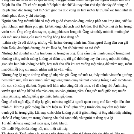
Ralph lảo đảo. Tất cả sức mạnh ở Ralph bị ức chế lâu nay như chờ đợi lúc này để bùng nổ.
Ralph chao đảo trong một thứ cảm giác mà dục vọng đã làm mờ đi lý trí, thể xác hình như đã
khuất phục được ý chí của ông.
Người đàn ông mở mắt khi có một cái gì đó chạm vào ông, quàng phía sau lưng ông, xiết lại
gần. Khuôn mặt thiếu phụ gần kề bên ông, chỉ cách một hơi thở. Hơi thở có mùi dạ lan trong
vườn xưa. Ông cũng đưa tay ra, quàng phía sau lưng cô. Ông cảm thấy mỏi cổ, muốn ghé
đôi môi nóng bỏng của mình xuống bông hoa đang nở.
…thần cây đa cõi dương, nhưng vẫn là âm, dương thịnh âm. Nhà ngươi đụng đến con gái
thôn Đoài, âm thịnh dương, dù chỉ là tà áo, âm đó hộc máu ra mà chết..
Những chữ đó như những trái bom nổ trong tai ông. Ông cảm thấy mình đang ở trong một
khoảng trống mênh mông không có điểm tựa, rồi gió thổi ông bay lên trong một cõi không
gian sâu hun hút không bờ bến, bay mãi cho đến khi rơi xuống một vùng đất mềm mại, mềm
mại đến nỗi ông chỉ muốn nhắm mắt lại vĩnh viễn.
Nhưng ông lại nghe những tiếng gõ nhẹ vào gỗ. Ông mở mắt ra, thấy mình nằm trên giường
nệm mềm mại, vẫn một mình, nằm nghiêng mình quay về một khoảng trống. Giấc mơ đã tan
rồi, cơn sốt cũng dịu bớt. Ngoài trời hình như cũng đã hết mưa, và đã sáng rồi. Ánh nắng
xuyên qua những kẽ hở của màn cửa, soi vào giường nằm. Ông tiếc nuối giấc mơ, muốn
nằm yên lặng, nhưng tiếng gõ nhiều hơn, gấp hơn.
Ông uể oải ngồi dậy, lê dép lại gần, mở cửa, nghĩ là người quen trong chỗ làm việc đến chở
mình đi. Nhưng giấc mộng lần nữa hiện ra. Thiếu phụ đứng trước cửa, tay cầm một bức
tranh gói lại trong giấy. Lần này chắc chắn không phải là giấc mộng, vì ông nhìn thấy những
chiếc lá vàng đang rơi trong khoảng sân nhỏ cạnh nhà, và người ta đang qua lại.
Tôi đến để tặng ông một món quà, trước khi đi.
Cô …đi? Người đàn ông hỏi, như một cái máy.