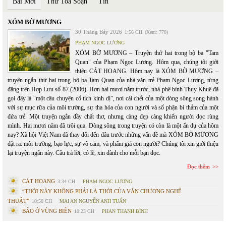
Bài Mới
Thư Toà Soạn
Tin
XÓM BỜ MƯƠNG
30 Tháng Bảy 2026
1:56 CH
(Xem: 770)
PHẠM NGỌC LƯƠNG
XÓM BỜ MƯƠNG – Truyện thứ hai trong bộ ba "Tam
Quan" của Phạm Ngọc Lương. Hôm qua, chúng tôi giới
thiệu CÁT HOANG. Hôm nay là XÓM BỜ MƯƠNG –
truyện ngắn thứ hai trong bộ ba Tam Quan của nhà văn trẻ Phạm Ngọc Lương, từng
đăng trên Hợp Lưu số 87 (2006). Hơn hai mươi năm trước, nhà phê bình Thụy Khuê đã
gọi đây là "một câu chuyện cổ tích kinh dị", nơi cái chết của một dòng sông song hành
với sự mục rữa của môi trường, sự tha hóa của con người và số phận bi thảm của một
đứa trẻ. Một truyện ngắn đầy chất thơ, nhưng càng đẹp càng khiến người đọc rùng
mình. Hai mươi năm đã trôi qua. Dòng sông trong truyện có còn là một ẩn dụ của hôm
nay? Xã hội Việt Nam đã thay đổi đến đâu trước những vấn đề mà XÓM BỜ MƯƠNG
đặt ra: môi trường, bạo lực, sự vô cảm, và phẩm giá con người? Chúng tôi xin giới thiệu
lại truyện ngắn này. Câu trả lời, có lẽ, xin dành cho mỗi bạn đọc.
Đọc thêm
CÁT HOANG
3:34 CH
PHẠM NGỌC LƯƠNG
“THỜI NÀY KHÔNG PHẢI LÀ THỜI CỦA VĂN CHƯƠNG NGHỆ
THUẬT”
10:50 CH
MAI AN NGUYỄN ANH TUẤN
BÃO Ở VÙNG BIÊN
10:23 CH
PHAN THANH BÌNH