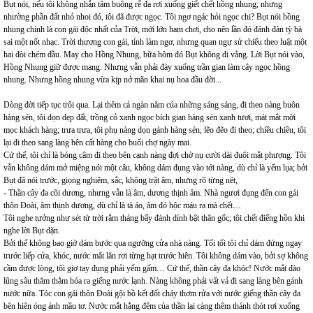
Bụt nói, nếu tôi không nhẫn tâm buông rễ đa rơi xuống giết chết hồng nhung, nhưng
nhường phần đất nhỏ nhoi đó, tôi đã được ngọc. Tôi ngơ ngác hỏi ngọc chi? Bụt nói hồng
nhung chính là con gái độc nhất của Trời, mới lớn ham chơi, cho nên lần đó đánh đàn tỳ bà
sai một nốt nhạc. Trời thương con gái, tính làm ngơ, nhưng quan ngự sử chiếu theo luật một
hai đòi chém đầu. May cho Hồng Nhung, bữa hôm đó Bụt không đi vắng. Lời Bụt nói vào,
Hồng Nhung giữ được mạng. Nhưng vẫn phải đày xuống trần gian làm cây ngọc hồng
nhung. Nhưng hồng nhung vừa kịp nở mãn khai nụ hoa đầu đời...
Dòng đời tiếp tục trôi qua. Lại thêm cả ngàn năm của những sáng sáng, đi theo nàng buôn
hàng sén, tôi dọn dẹp đất, trồng cỏ xanh ngọc bích gian hàng sén xanh tươi, mát mắt mời
mọc khách hàng; trưa trưa, tôi phụ nàng dọn gánh hàng sén, lẽo đẽo đi theo; chiều chiều, tôi
lại đi theo sang làng bên cất hàng cho buổi chợ ngày mai.
Cứ thế, tôi chỉ là bóng câm đi theo bên cạnh nàng đợi chờ nụ cười dài đuôi mắt phượng. Tôi
vẫn không dám mở miệng nói một câu, không dám đụng vào tới nàng, dù chỉ là yếm lụa; bởi
Bụt đã nói trước, giọng nghiêm, sắc, không trật âm, nhưng rõ từng nét,
- Thần cây đa cõi dương, nhưng vẫn là âm, dương thịnh âm. Nhà ngươi đụng đến con gái
thôn Đoài, âm thịnh dương, dù chỉ là tà áo, âm đó hộc máu ra mà chết…
Tôi nghe tưởng như sét từ trời rằm tháng bẩy đánh dính bật thân gốc; tôi chết điếng hồn khi
nghe lời Bụt dặn.
Bởi thế không bao giờ dám bước qua ngưỡng cửa nhà nàng. Tối tối tôi chỉ dám đứng ngay
trước liếp cửa, khóc, nước mắt lăn rơi từng hạt trước hiên. Tôi không dám vào, bởi sợ không
cầm được lòng, tôi giơ tay đụng phải yếm gấm… Cứ thế, thần cây đa khóc! Nước mắt đào
lũng sâu thăm thẳm hóa ra giếng nước lạnh. Nàng không phải vất vả đi sang làng bên gánh
nước nữa. Tóc con gái thôn Đoài gội bồ kết đốt cháy thơm rửa với nước giếng thần cây đa
bên hiên óng ánh mầu tơ. Nước mắt hằng đêm của thần lại càng thêm thánh thót rơi xuống