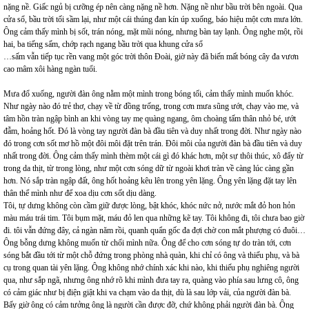
nặng nề. Giấc ngủ bị cưỡng ép nên càng nặng nề hơn. Nặng nề như bầu trời bên ngoài. Qua
cửa sổ, bầu trời tối sầm lại, như một cái thúng đan kín úp xuống, báo hiệu một cơn mưa lớn.
Ông cảm thấy mình bị sốt, trán nóng, mặt mũi nóng, nhưng bàn tay lạnh. Ông nghe một, rồi
hai, ba tiếng sấm, chớp rạch ngang bầu trời qua khung cửa sổ
…sấm vẫn tiếp tục rền vang một góc trời thôn Đoài, giờ này đã biến mất bóng cây đa vươn
cao mâm xôi hàng ngàn tuổi.
Mưa đổ xuống, người đàn ông nằm một mình trong bóng tối, cảm thấy mình muốn khóc.
Như ngày nào đó trẻ thơ, chạy về từ đồng trống, trong cơn mưa sũng ướt, chạy vào mẹ, và
tâm hồn tràn ngập bình an khi vòng tay mẹ quàng ngang, ôm choàng tấm thân nhỏ bé, ướt
đẫm, hoảng hốt. Đó là vòng tay người đàn bà đầu tiên và duy nhất trong đời. Như ngày nào
đó trong cơn sốt mơ hồ một đôi môi đặt trên trán. Đôi môi của người đàn bà đầu tiên và duy
nhất trong đời. Ông cảm thấy mình thèm một cái gì đó khác hơn, một sự thôi thúc, xô đẩy từ
trong da thịt, từ trong lòng, như một cơn sóng dữ từ ngoài khơi tràn về càng lúc càng gần
hơn. Nó sắp tràn ngập đất, ông hốt hoảng kêu lên trong yên lặng. Ông yên lặng đặt tay lên
thân thể mình như để xoa dịu cơn sốt dịu dàng.
Tôi, tự dưng không còn cầm giữ được lòng, bật khóc, khóc nức nở, nước mắt đỏ hon hỏn
màu máu trái tim. Tôi bụm mặt, máu đỏ len qua những kẽ tay. Tôi không đi, tôi chưa bao giờ
đi. tôi vẫn đứng đây, cả ngàn năm rồi, quanh quẩn gốc đa đợi chờ con mắt phượng có đuôi…
Ông bỗng dưng không muốn từ chối mình nữa. Ông để cho cơn sóng tự do tràn tới, cơn
sóng bắt đầu tới từ một chỗ đứng trong phòng nhà quàn, khi chỉ có ông và thiếu phụ, và bà
cụ trong quan tài yên lặng. Ông không nhớ chính xác khi nào, khi thiếu phụ nghiêng người
qua, như sắp ngã, nhưng ông nhớ rõ khi mình đưa tay ra, quàng vào phía sau lưng cô, ông
có cảm giác như bị điện giật khi va chạm vào da thịt, dù là sau lớp vải, của người đàn bà.
Bấy giờ ông có cảm tưởng ông là người cần được đỡ, chứ không phải người đàn bà. Ông