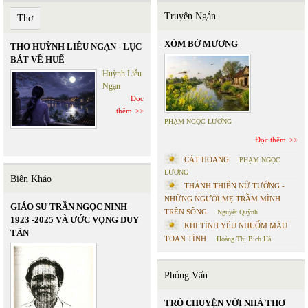
Truyện Ngắn
Thơ
XÓM BỜ MƯƠNG
THƠ HUỲNH LIỄU NGẠN - LỤC
BÁT VỀ HUẾ
Huỳnh Liễu
Ngạn
Đọc
thêm
PHẠM NGỌC LƯƠNG
Đọc thêm
CÁT HOANG
PHẠM NGỌC
LƯƠNG
Biên Khảo
THÁNH THIÊN NỮ TƯỚNG -
NHỮNG NGƯỜI MẸ TRẦM MÌNH
GIÁO SƯ TRẦN NGỌC NINH
TRÊN SÔNG
Nguyệt Quỳnh
1923 -2025 VÀ ƯỚC VỌNG DUY
KHI TÌNH YÊU NHUỐM MÀU
TÂN
TOAN TÍNH
Hoàng Thị Bích Hà
Phỏng Vấn
TRÒ CHUYỆN VỚI NHÀ THƠ