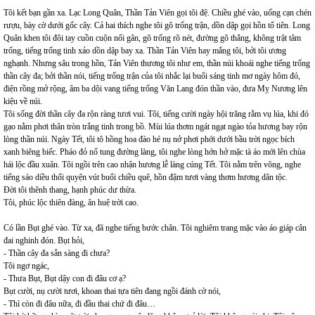
Tôi kết bạn gần xa. Lạc Long Quân, Thần Tản Viên gọi tôi đệ. Chiều ghé vào, uống cạn chén
rượu, bày cờ dưới gốc cây. Cả hai thích nghe tôi gõ trống trận, dồn dập gọi hồn tổ tiên. Long
Quân khen tôi đôi tay cuồn cuộn nổi gân, gõ trống rõ nét, đường gõ thẳng, không trật tâm
trống, tiếng trống tinh xảo dồn dập bay xa. Thần Tản Viên hay mắng tôi, bởi tôi ương
nghạnh. Nhưng sâu trong hồn, Tản Viên thương tôi như em, thần núi khoái nghe tiếng trống
thần cây đa; bởi thần nói, tiếng trống trận của tôi nhắc lại buổi sáng tinh mơ ngày hôm đó,
điện rồng mở rộng, âm ba dội vang tiếng trống Văn Lang đón thần vào, đưa Mỵ Nương lên
kiệu về núi.
Tôi sống đời thần cây đa rộn ràng tươi vui. Tôi, tiếng cười ngày hội trăng rằm vụ lúa, khi đó
gạo nằm phơi thân tròn trắng tinh trong bồ. Mùi lúa thơm ngát ngạt ngào tỏa hương bay rộn
lòng thần núi. Ngày Tết, tôi tô hồng hoa đào hé nụ nở phơi phới dưới bầu trời ngọc bích
xanh biêng biếc. Pháo đỏ nổ tung đường làng, tôi nghe lòng hớn hở mặc tà áo mới lên chùa
hái lộc đầu xuân. Tôi ngồi trên cao nhận hương lễ làng cúng Tết. Tôi nằm trên võng, nghe
tiếng sáo diều thổi quyện vút buổi chiều quê, hồn đậm tươi vàng thơm hương dân tộc.
Đời tôi thênh thang, hạnh phúc dư thừa.
Tôi, phúc lộc thiên đàng, ân huệ trời cao.
Có lần Bụt ghé vào. Từ xa, đã nghe tiếng bước chân. Tôi nghiêm trang mặc vào áo giáp cân
đai nghinh đón. Bụt hỏi,
- Thần cây đa sẵn sàng đi chưa?
Tôi ngơ ngác,
- Thưa Bụt, Bụt dậy con đi đâu cơ ạ?
Bụt cười, nụ cười tươi, khoan thai tựa tiên đang ngồi đánh cờ nói,
- Thì còn đi đâu nữa, đi đầu thai chứ đi đâu…