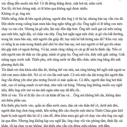
xúc động đến muốn nín thở. Cô đã đứng thẳng được, mặt hơi tái, mỉm cười.
Xin lỗi, tôi hơi chóng mặt, có lẽ hôm qua không ngủ được nhiều.
Không có gì, ông nói.
Nhiều tiếng chân đi bên ngoài phòng, người đàn ông ý tứ lùi lại, nhưng bàn tay vẫn còn đó.
Đột nhiên trong cuồng loạn mưa bão ông nghe tiếng gõ cửa. Ông nghĩ có lẽ tiếng con mèo
chạy va vào cửa. Nhưng lại gõ nữa, lần này dồn dập hơn. Ông tiếc nuối gạt cái mền mỏng
qua một bên, ngồi dậy, xỏ chân vào dép. Ông hơi ngần ngại một chút, ai gõ cửa bất thường,
trong lúc mưa bão này, một người cần giúp đỡ, hay một kẻ bất lương nào đó? Khu vực này
có tiếng là an toàn trong thành phố nhỏ bé như bàn tay, nơi mọi người có thể gọi tên nhau
khi gặp tình cờ ngoài đường. Vả lại, mình cũng chẳng có cái gì để mà bị đánh cắp. Nếu có
một người nào đó thật sự cần giúp, mình sẽ giúp họ. Ông mở cửa, thấy một giấc mộng. Giấc
mộng ngay trước mắt. Thiếu phụ, ướt sũng nước từ đầu đến chân, nhìn ông bằng đôi mắt
phượng đuôi dài.
Tôi đánh rơi chìa khóa nhà đâu đó, không thể vào nhà, mà cũng không thể ngồi mãi ngoài xe
chờ cơn mưa chấm dứt. Nó có vẻ còn lâu mới tạnh. Cô nói một câu dài trong khi người đàn
ông vẫn đứng yên như pho tượng David có mặc quần áo. Có điều, người đàn ông hơi thắc
mắc, sao cô mỏng manh và mờ nhạt, như một cái bóng. Nhưng ông không muốn suy nghĩ
nữa, điều ông ước mơ và ám ảnh ngàn năm nay đã đến rồi..
Mời cô vào. Tôi sẽ đi lấy cho cô cái khăn để lau và… Ông nói không hết câu, không dám
nói thêm phần sau.
Khi thiếu phụ bước vào, quần áo đẫm nước mưa, dán sát vào thân thể cô, dưới ánh đèn,
người đàn ông chợt rùng mình, liên tưởng đến câu chuyện một nhà tu Thiên Chúa giáo khổ
hạnh bị một người đàn bà cố ý cám dỗ, đêm hôm mưa gió giả vờ chạy vào nhà ông xin ngủ
lại qua đêm. Nhưng ông không kịp suy nghĩ lâu, ông chạy vội vào phòng tắm, định lấy cái
khăn, rồi lại chạy ra tay không, khi thiếu phụ vẫn còn đứng giữa phòng, ướt đẫm.