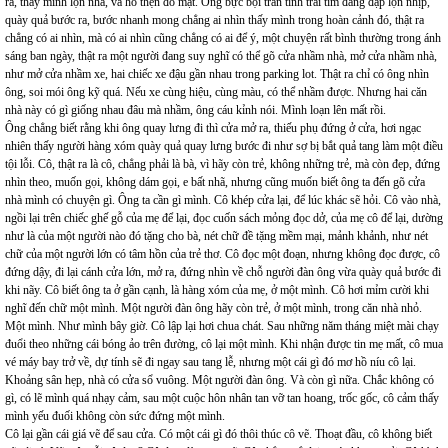
ra, thấy mình lộn nhà, và hổ thẹn đỏ mặt. Ông bực bội trấn tĩnh trái tim đang đập lộn nhịp,
quày quả bước ra, bước nhanh mong chẳng ai nhìn thấy mình trong hoàn cảnh đó, thật ra
chẳng có ai nhìn, mà có ai nhìn cũng chẳng có ai để ý, một chuyện rất bình thường trong ánh
sáng ban ngày, thật ra một người đang suy nghĩ có thể gõ cửa nhầm nhà, mở cửa nhầm nhà,
như mở cửa nhầm xe, hai chiếc xe đậu gần nhau trong parking lot. Thật ra chỉ có ông nhìn
ông, soi mói ông kỹ quá. Nếu xe cùng hiệu, cùng màu, có thể nhầm được. Nhưng hai căn
nhà này có gì giống nhau đâu mà nhầm, ông cáu kỉnh nói. Mình loạn lên mất rồi.
Ông chẳng biết rằng khi ông quay lưng đi thì cửa mở ra, thiếu phụ đứng ở cửa, hơi ngạc
nhiên thấy người hàng xóm quày quả quay lưng bước đi như sợ bị bắt quả tang làm một điều
tội lỗi. Cô, thật ra là cô, chẳng phải là bà, vì hãy còn trẻ, không những trẻ, mà còn đẹp, đứng
nhìn theo, muốn gọi, không dám gọi, e bất nhã, nhưng cũng muốn biết ông ta đến gõ cửa
nhà mình có chuyện gì. Ông ta cần gì mình. Cô khép cửa lại, để lúc khác sẽ hỏi. Cô vào nhà,
ngồi lại trên chiếc ghế gỗ của mẹ để lại, đọc cuốn sách mỏng đọc dở, của mẹ cô để lại, dường
như là của một người nào đó tặng cho bà, nét chữ đề tặng mềm mại, mảnh khảnh, như nét
chữ của một người lớn có tâm hồn của trẻ thơ. Cô đọc một đoạn, nhưng không đọc được, cô
đứng dậy, đi lại cánh cửa lớn, mở ra, đứng nhìn về chỗ người đàn ông vừa quày quả bước đi
khi nãy. Cô biết ông ta ở gần cạnh, là hàng xóm của mẹ, ở một mình. Cô hơi mỉm cười khi
nghĩ đến chữ một mình. Một người đàn ông hãy còn trẻ, ở một mình, trong căn nhà nhỏ.
Một mình. Như mình bây giờ. Cô lập lại hơi chua chát. Sau những năm tháng miệt mài chạy
đuổi theo những cái bóng ảo trên đường, cô lại một mình. Khi nhận được tin mẹ mất, cô mua
vé máy bay trở về, dự tính sẽ đi ngay sau tang lễ, nhưng một cái gì đó mơ hồ níu cô lại.
Khoảng sân hẹp, nhà có cửa sổ vuông. Một người đàn ông. Và còn gì nữa. Chắc không có
gì, có lẽ mình quá nhạy cảm, sau một cuộc hôn nhân tan vỡ tan hoang, trốc gốc, cô cảm thấy
mình yếu đuối không còn sức đứng một mình.
Cô lại gần cái giá vẽ để sau cửa. Có một cái gì đó thôi thúc cô vẽ. Thoạt đầu, cô không biết