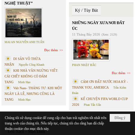
NGHỆ THUẬT”
Ký / Tùy Bút
NHỮNG NGÀY XƯA NƠI ĐẤT
ÚC
11 Tháng Bảy 2026
(Xem: 2129)
MAI AN NGUYỄN ANH TUẤN
Đọc thêm
DI SẢN VÔ THỪA
NHẬN
Nguyễn Công Khanh
PHAN NHẬT BẮC
KHI NHÀ VĂN NGỪNG VIẾT:
Đọc thêm
CÁI CHẾT KHÔNG CÓ ĐÁM
CÁM ƠN ĐẤT NƯỚC HOA KỲ -
TANG
Minh Hạo
THANK YOU, AMERICA
Trần Kiêm
Việt Nam- THÁNG TƯ: KHI MỘT
Đoàn
NGÀY LÀ LỄ, NHƯNG CŨNG LÀ
KỂ CHUYỆN FIFA WORLD CUP
TANG
Minh Hạo
2026
Phan Tấn Uẩn
Chúng tôi sử dụng cookie để cung cấp cho bạn trải nghiệm tốt nhất trên
Đồng ý
Tin Sách
Chuyển Ngữ
Video & Audio : Nhạc & . . .
trang web của chúng tôi. Nếu tiếp tục, chúng tôi cho rằng bạn đã chấp
thuận cookie cho mục đích này.
Đọc Sách - Mạn Đàm