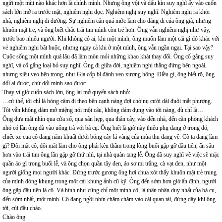
ngửi một mùi nào khác hơn là chính mình. Nhưng ông vội vã dấu kín suy nghĩ ấy vào cuốn
sách lớn mở ra trước mặt, nghiêm nghị đọc. Nghiêm nghị suy nghĩ. Nghiêm nghị ra khỏi
nhà, nghiêm nghị đi đường. Sự nghiêm cẩn quá mức làm cho dáng đi của ông già, nhưng
khuôn mặt trẻ, và ông biết chắc trái tim mình còn trẻ hơn. Ông vẫn nghiêm nghị như vậy,
trước bao nhiêu người. Khi không có ai, khi một mình, ông muốn làm một cái gì đó khác với
vẻ nghiêm nghị bắt buộc, nhưng ngay cả khi ở một mình, ông vẫn ngần ngại. Tại sao vậy?
Cuộc sống một mình quá lâu đã làm mòn mỏi những khao khát thay đổi. Ông cố gắng suy
nghĩ, và cố gắng loại bỏ suy nghĩ. Ông đi giữa đời, nghiêm nghị thẳng đứng bên ngoài,
nhưng xiêu vẹo bên trong, như Gia cốp bị đánh vẹo xương hông. Điều gì, ông biết rõ, ông
dối ai được, chứ dối mình sao được.
Thay vì giở cuốn sách lớn, ông lại mở quyển sách nhỏ:
…cứ thế, tôi chỉ là bóng câm đi theo bên cạnh nàng đợi chờ nụ cười dài đuôi mắt phượng.
Tôi vẫn không dám mở miệng nói một câu, không dám đụng vào tới nàng, dù chỉ là…
Ông đưa mắt nhìn qua cửa sổ, qua sân hẹp, qua thân cây, vào đến nhà, đến căn phòng khách
nhỏ có lần ông đã vào uống trà với bà cụ. Ông biết là giờ này thiếu phụ đang ở trong đó,
chiếc xe của cô đang nằm khuất dưới bóng cây lá vàng của mùa thu đang về. Cô ta đang làm
gì? Đôi mắt cô, đôi mắt làm cho ông phải kêu thầm trong lòng buổi gặp gỡ đầu tiên, ấn sâu
hơn vào trái tim ông lần gặp gỡ thứ nhì, tại nhà quàn tang lễ. Ông đã suy nghĩ về việc sẽ mặc
quần áo gì trong buổi lễ, và ông chọn quần tây đen, áo sơ mi trắng, cà vạt đen, như một
người giống mọi người khác. Đứng trước gương ông hơi chua xót thấy khuôn mặt trẻ trung
của mình đóng khung trong một cái khung ảnh cũ kỹ. Ông đến sớm hơn giờ ấn định, người
ông gặp đầu tiên là cô. Và hình như cũng chỉ một mình cô, là thân nhân duy nhất của bà cụ,
đến sớm nhất, một mình. Cô đang ngồi nhìn chăm chăm vào cái quan tài, đứng dậy khi ông
tới, cúi đầu chào.
Chào ông.