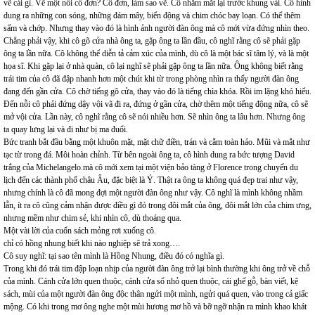
vẽ cái gì. Vẽ một nỗi cô đơn? Cô đơn, làm sao vẽ. Cô nhắm mắt lại trước khung vải. Cô hình
dung ra những con sóng, những đám mây, biển động và chim chóc bay loạn. Có thể thêm
sấm và chớp. Nhưng thay vào đó là hình ảnh người đàn ông mà cô mới vừa đứng nhìn theo.
Chẳng phải vậy, khi cô gõ cửa nhà ông ta, gặp ông ta lần đầu, cô nghĩ rằng cô sẽ phải gặp
ông ta lần nữa. Cô không thể diễn tả cảm xúc của mình, dù cô là một bác sĩ tâm lý, và là một
họa sĩ. Khi gặp lại ở nhà quàn, cô lại nghĩ sẽ phải gặp ông ta lần nữa. Ông không biết rằng
trái tim của cô đã đập nhanh hơn một chút khi từ trong phòng nhìn ra thấy người đàn ông
đang đến gần cửa. Cô chờ tiếng gõ cửa, thay vào đó là tiếng chìa khóa. Rồi im lặng khó hiểu.
Đến nỗi cô phải đứng dậy vội vã đi ra, đứng ở gần cửa, chờ thêm một tiếng động nữa, cô sẽ
mở vội cửa. Lần này, cô nghĩ rằng cô sẽ nói nhiều hơn. Sẽ nhìn ông ta lâu hơn. Nhưng ông
ta quay lưng lại và đi như bị ma đuổi.
Bức tranh bắt đầu bằng một khuôn mặt, mặt chữ điền, trán và cằm toàn hảo. Mũi và mắt như
tạc từ trong đá. Môi hoàn chỉnh. Từ bên ngoài ông ta, cô hình dung ra bức tượng David
trắng của Michelangelo.mà cô mới xem tại một viện bảo tàng ở Florence trong chuyến du
lịch đến các thành phố châu Âu, đặc biệt là Ý. Thật ra ông ta không quá đẹp trai như vậy,
nhưng chính là cô đã mong đợi một người đàn ông như vậy. Cô nghĩ là mình không nhầm
lẫn, ít ra cô cũng cảm nhận được điều gì đó trong đôi mắt của ông, đôi mắt lớn của chim ưng,
nhưng mềm như chim sẻ, khi nhìn cô, dù thoáng qua.
Một vài lời của cuốn sách mỏng rơi xuống cô.
chỉ có hồng nhung biết khi nào nghiệp sẽ trả xong….
Cô suy nghĩ: tại sao tên mình là Hồng Nhung, điều đó có nghĩa gì.
Trong khi đó trái tim đập loạn nhịp của người đàn ông trở lại bình thường khi ông trở về chỗ
của mình. Cánh cửa lớn quen thuộc, cánh cửa sổ nhỏ quen thuộc, cái ghế gỗ, bàn viết, kệ
sách, mùi của một người đàn ông độc thân ngửi một mình, ngửi quá quen, vào trong cả giấc
mộng. Có khi trong mơ ông nghe một mùi hương mơ hồ và bỡ ngỡ nhận ra mình khao khát