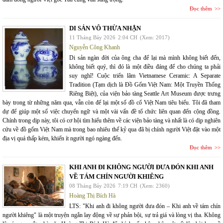
Đọc thêm
DI SẢN VÔ THỪA NHẬN
11 Tháng Bảy 2026
2:04 CH
(Xem: 2017)
Nguyễn Công Khanh
Di sản ngàn đời của ông cha để lại mà mình không biết đến,
không biết quý, thì đó là một điều đáng để cho chúng ta phải
suy nghĩ! Cuộc triển lãm Vietnamese Ceramic: A Separate
Tradition (Tạm dịch là Đồ Gốm Việt Nam: Một Truyền Thống
Riêng Biệt), của viện bảo tàng Seattle Art Museum được trưng
bày trong từ những năm qua, vẫn còn để lại một số đồ cổ Việt Nam tiêu biểu. Tôi đã tham
dự để giúp một số việc chuyển ngữ và một vài vấn đề tổ chức liên quan đến cộng đồng.
Chính trong dịp này, tôi có cơ hội tìm hiểu thêm về các viện bảo tàng và nhất là có dịp nghiên
cứu về đồ gốm Việt Nam mà trong bao nhiêu thế kỷ qua đã bị chính người Việt đặt vào một
địa vị quá thấp kém, khiến ít người ngó ngàng đến.
Đọc thêm
KHI ANH ĐI KHÔNG NGƯỜI ĐƯA ĐÓN KHI ANH
VỀ TÁM CHÍN NGƯỜI KHIÊNG
08 Tháng Bảy 2026
7:19 CH
(Xem: 2360)
Hoàng Thị Bích Hà
LTS: "Khi anh đi không người đưa đón – Khi anh về tám chín
người khiêng" là một truyện ngắn lay động về sự phản bội, sự trả giá và lòng vị tha. Không