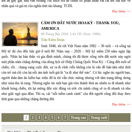
lên án gay gắt, nhà văn Hoàng Thị Bích Hà để chính số phận nhân vật cất lên bài học về
nhân quả và giá trị của nghĩa tình tào khang. TCHL
Đọc thêm
CÁM ƠN ĐẤT NƯỚC HOA KỲ - THANK YOU,
AMERICA
08 Tháng Bảy 2026
5:41 CH
(Xem: 1980)
Trần Kiêm Đoàn
Sinh 1946, tôi rời Việt Nam năm 1982 – 36 tuổi – và sống tại
Mỹ từ đó cho đến bây giờ ở tuổi 80. Năm nay – 2026 – Mỹ kỷ niệm 250 năm ngày lập
quốc. Nhìn lại bản thân và gia đình mình, chúng tôi đã được sống trên đất nước này ngót
một phần năm chặng đường của dòng lịch sử Hiệp Chủng Quốc Hoa Kỳ. / Càng đến tuổi xế
chiều, rồi... chạng vạng cuộc đời, sự ra đi vĩnh viễn không còn là vấn đề bận tâm như thời
còn trẻ mà chỉ còn lại nỗi ám ảnh tuổi già là “ra đi như thế nào”. Có lúc nghe tin người bạn,
người thân làm ăn kiếm bạc triệu đô la tôi vẫn chúc mừng nhưng với tâm trạng dửng dưng
như mùa thu lá rụng. Nhưng nghe tin một bạn già vừa thảnh thơi an nhiên ra đi nhanh như
khuất bóng chiều, tôi lại mừng đến xúc động và ước chi mình cũng sẽ ra đi nhanh và nhẹ
như giấc ngủ qua đêm. Thì ra, cái “nỗi niềm canh cánh” của đời người cũng đổi thay theo
thời gian qua những chặng đường đời.
Đọc thêm
1
2
3
4
5
6
7
Trang sau
Trang cuối