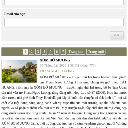
Email của bạn
1
2
3
4
5
6
7
Trang sau
Trang cuối
XÓM BỜ MƯƠNG
30 Tháng Bảy 2026
1:56 CH
(Xem: 770)
PHẠM NGỌC LƯƠNG
XÓM BỜ MƯƠNG – Truyện thứ hai trong bộ ba "Tam Quan"
của Phạm Ngọc Lương. Hôm qua, chúng tôi giới thiệu CÁT
HOANG. Hôm nay là XÓM BỜ MƯƠNG – truyện ngắn thứ hai trong bộ ba Tam Quan
của nhà văn trẻ Phạm Ngọc Lương, từng đăng trên Hợp Lưu số 87 (2006). Hơn hai mươi
năm trước, nhà phê bình Thụy Khuê đã gọi đây là "một câu chuyện cổ tích kinh dị", nơi cái
chết của một dòng sông song hành với sự mục rữa của môi trường, sự tha hóa của con
người và số phận bi thảm của một đứa trẻ. Một truyện ngắn đầy chất thơ, nhưng càng đẹp
càng khiến người đọc rùng mình. Hai mươi năm đã trôi qua. Dòng sông trong truyện có còn
là một ẩn dụ của hôm nay? Xã hội Việt Nam đã thay đổi đến đâu trước những vấn đề mà
XÓM BỜ MƯƠNG đặt ra: môi trường, bạo lực, sự vô cảm, và phẩm giá con người? Chúng