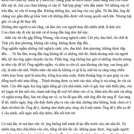
kiếm con chim ấy, mình tự ý kiếm nó, chẳng phải nó kiếm mình, mình đang mời con chim
đến xây tổ, chứ con chim không có xây tổ “bất hợp pháp” trên đầu mình. Nó không xây tổ
trên đầu, nó xây tổ trong đầu. Không những đọc, mà ông còn suy gẫm. Từ lâu lắm, ông đã
chẳng suy gẫm điều gì khác hơn với những điều được viết trong quyển sách lớn. Nhưng bây
giờ, có cái gì đó thay đổi.
Dường như người ta nói rằng, cái làm cho con người thay đổi nhiều nhất, là tình yêu.
Con chim xây đi xây lại mãi cái tổ trong đầu ông như thế này:
…thần cây đa vẫn gặp Hồng Nhung, vẫn trong nghịch cảnh. Chỉ yêu, đau khổ, rồi chết đi.
Tình yêu đơn phương, không cân xứng, không được đáp đền…
Ông nghiền ngẫm những chữ nghịch cảnh, yêu, đau khổ, đơn phương, không được đáp
đền…. Từ lâu lắm, trong đầu ông không hề có những chữ đó, thỉnh thoảng một vài người
đến, kể cho ông nghe chuyện của họ. Phần ông, ông không bao giờ có những chuyện tương
tự như vậy để kể. Ông nghiền ngẫm, và nhìn ra cửa sổ, qua khoảng sân hẹp, sau lưng gốc
cây, là một căn nhà. Nhiều năm căn nhà ấy không có gì là lạ, một bà cụ sáng sáng chiều
chiều loay hoay quét lá mùa thu, trồng hoa mùa xuân, thỉnh thoảng ông có qua giúp cụ cào
đống tuyết nhỏ mùa đông…Thỉnh thoảng được cụ mời vào nhà, uống ly trà nóng, ăn vài cái
bánh. Cho đến ngày kia ông nghe tiếng gõ cửa nhà mình, một cô gái, hay một thiếu phụ, còn
trẻ (ngay từ khi mở cửa, chạm mặt ông đã suýt bổ nhào vào cô ta, thầm kêu lên một vài tiếng
vô nghĩa trong đầu), báo tin rằng mẹ cô, cụ bà đã qua đời, mời ông đến dự tang lễ. Sau tang
lễ đó, nhiều ngày, ông vẫn thấy thiếu phụ ra vào căn nhà, dường như không, hoặc chưa có ý
định rời khỏi đó. Ông để ý, dường như thiếu phụ cũng chỉ ở một mình. Ông để ý đến sự để
ý của mình, mỗi ngày mỗi dày thêm, đến nỗi bứt rứt.
Có một lần, từ nơi làm việc về, ông không biết mình đi lạc đến trước cửa căn nhà đó. Tự
nhiên ông đưa chìa khóa vào cửa, tiếng sắt kêu lắc cắc, không quay được, ông ngẩn người