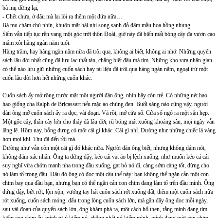
bà mụ dừng lại,
- Chết chửa, ở đâu mà lại lòi ra thêm một đứa nữa…
Bà mụ chăm chú nhìn, khuôn mặt hài nhi song sanh đỏ đậm mầu hoa hồng nhung.
Sấm vẫn tiếp tục rền vang một góc trời thôn Đoài, giờ này đã biến mất bóng cây đa vươn cao
mâm xôi hằng ngàn năm tuổi.
Hàng trăm, hay hàng ngàn năm nữa đã trôi qua, không ai biết, không ai nhớ. Những quyển
sách lâu đời nhất cũng đã lưu lạc thất tán, chẳng biết đâu mà tìm. Những kho vựa nhân gian
có thể nào lưu giữ những cuốn sách hay tài liệu đã trôi qua hàng ngàn năm, ngoại trừ một
cuốn lâu đời hơn hết những cuốn khác.
Cuốn sách ấy mở rộng trước mặt một người đàn ông, nhìn hãy còn trẻ. Có những nét hao
hao giống cha Ralph de Bricassart nếu mặc áo chùng đen. Buổi sáng nào cũng vậy, người
đàn ông mở cuốn sách ấy ra đọc, vài đoạn. Và rồi, mở cửa sổ. Cửa sổ ngó ra một sân hẹp.
Một gốc cây, thân cây lớn cho thấy đã lâu đời, rũ bóng mát xuống khoảng sân, mọi ngày vẫn
lặng lẽ. Hôm nay, bỗng dưng có một cái gì khác. Cái gì nhỉ. Dường như những chiếc lá vàng
hơn mọi khi. Thu đã đến rồi mà.
Dường như vẫn còn một cái gì đó khác nữa. Người đàn ông biết, nhưng không dám nói,
không dám xác nhận. Ông ta đứng dậy, kéo cái vạt áo bị lệch xuống, như muốn kéo cả cái
suy nghĩ vừa chớm manh nha trong đầu xuống, gạt bỏ nó đi, càng sớm càng tốt, đừng cho
nó làm tổ trong đầu. Đâu đó ông có đọc một câu thế này: bạn không thể ngăn cản một con
chim bay qua đầu bạn, nhưng bạn có thể ngăn cản con chim đang làm tổ trên đầu mình. Ông
đứng dậy, bứt rứt, lộn xộn, vướng tay hất cuốn sách rớt xuống đất, thêm một cuốn sách nữa
rớt xuống, cuốn sách mỏng, dấu trong lòng cuốn sách lớn, mà gần đây ông đọc mỗi ngày,
sau vài đoạn của quyển sách lớn, ông khám phá ra, một cách hổ thẹn, rằng mình đang tìm