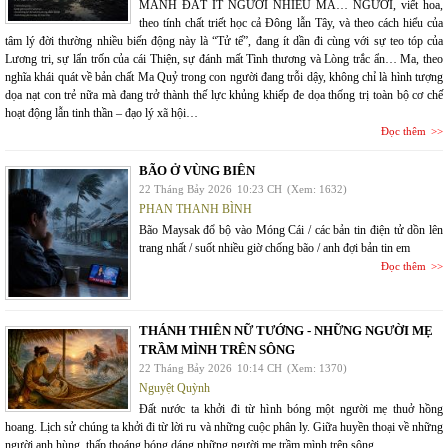
MẢNH ĐẤT ÍT NGƯỜI NHIỀU MA… NGƯỜI, viết hoa,
theo tính chất triết học cả Đông lẫn Tây, và theo cách hiểu của
tâm lý đời thường nhiều biến động này là “Tử tế”, đang ít dần đi cùng với sự teo tóp của
Lương tri, sự lẩn trốn của cái Thiện, sự đánh mất Tình thương và Lòng trắc ẩn… Ma, theo
nghĩa khái quát về bản chất Ma Quỷ trong con người đang trỗi dậy, không chỉ là hình tượng
dọa nạt con trẻ nữa mà đang trở thành thế lực khủng khiếp đe dọa thống trị toàn bộ cơ chế
hoạt động lẫn tinh thần – đạo lý xã hội…
Đọc thêm
BÃO Ở VÙNG BIÊN
22 Tháng Bảy 2026
10:23 CH
(Xem: 1632)
PHAN THANH BÌNH
Bão Maysak đổ bộ vào Móng Cái / các bản tin điện tử dồn lên
trang nhất / suốt nhiều giờ chống bão / anh đợi bản tin em
Đọc thêm
THÁNH THIÊN NỮ TƯỚNG - NHỮNG NGƯỜI MẸ
TRẦM MÌNH TRÊN SÔNG
22 Tháng Bảy 2026
10:14 CH
(Xem: 1370)
Nguyệt Quỳnh
Đất nước ta khởi đi từ hình bóng một người mẹ thuở hồng
hoang. Lịch sử chúng ta khởi đi từ lời ru và những cuộc phân ly. Giữa huyền thoại về những
người anh hùng, thấp thoáng bóng dáng những người mẹ trầm mình trên sông.