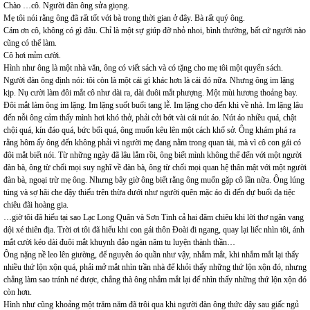
Chào …cô. Người đàn ông sửa giọng.
Mẹ tôi nói rằng ông đã rất tốt với bà trong thời gian ở đây. Bà rất quý ông.
Cám ơn cô, không có gì đâu. Chỉ là một sự giúp đỡ nhỏ nhoi, bình thường, bất cứ người nào
cũng có thể làm.
Cô hơi mỉm cười.
Hình như ông là một nhà văn, ông có viết sách và có tặng cho mẹ tôi một quyển sách.
Người đàn ông định nói: tôi còn là một cái gì khác hơn là cái đó nữa. Nhưng ông im lặng
kịp. Nụ cười làm đôi mắt cô như dài ra, dài đuôi mắt phượng. Một mùi hương thoảng bay.
Đôi mắt làm ông im lặng. Im lặng suốt buổi tang lễ. Im lặng cho đến khi về nhà. Im lặng lâu
đến nỗi ông cảm thấy mình hơi khó thở, phải cởi bớt vài cái nút áo. Nút áo nhiều quá, chật
chội quá, kín đáo quá, bức bối quá, ông muốn kêu lên một cách khổ sở. Ông khám phá ra
rằng hôm ấy ông đến không phải vì người mẹ đang nằm trong quan tài, mà vì cô con gái có
đôi mắt biết nói. Từ những ngày đã lâu lắm rồi, ông biết mình không thể đến với một người
đàn bà, ông từ chối mọi suy nghĩ về đàn bà, ông từ chối mọi quan hệ thân mật với một người
đàn bà, ngoại trừ mẹ ông. Nhưng bây giờ ông biết rằng ông muốn gặp cô lần nữa. Ông lúng
túng và sợ hãi che đậy thiếu trên thừa dưới như người quên mặc áo đi đến dự buổi dạ tiệc
chiêu đãi hoàng gia.
…giờ tôi đã hiểu tại sao Lạc Long Quân và Sơn Tinh cả hai đăm chiêu khi lời thơ ngân vang
dội xé thiên địa. Trời ơi tôi đã hiểu khi con gái thôn Đoài đi ngang, quay lại liếc nhìn tôi, ánh
mắt cười kéo dài đuôi mắt khuynh đảo ngàn năm tu luyện thành thần…
Ông nặng nề leo lên giường, để nguyên áo quần như vậy, nhắm mắt, khi nhắm mắt lại thấy
nhiều thứ lộn xộn quá, phải mở mắt nhìn trần nhà để khỏi thấy những thứ lộn xộn đó, nhưng
chẳng làm sao tránh né được, chẳng thà ông nhắm mắt lại để nhìn thấy những thứ lộn xộn đó
còn hơn.
Hình như cũng khoảng một trăm năm đã trôi qua khi người đàn ông thức dậy sau giấc ngủ