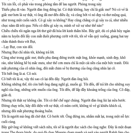
Tôi xin lỗi, cô phải vào trong phòng tắm để lau người. Phòng trong này.
Thiếu phụ đi vào. Người đàn ông đứng lại. Có thật không, hay chỉ là giấc mơ? Nó có vẻ là
giấc mơ hơn là sự thật, vì ông đã mơ đến điều ấy, và cũng bởi vì nó đẹp và thơ mộng quá,
như trong một cuốn sách. Có gì xảy ra không? Hay cũng chẳng có gì xảy ra cả, như nhiều
chục năm đã trôi qua. Nếu có điều gì xảy ra, mình sẽ xử sự như thế nào?
Chiều chiều tôi ngân nga lời thơ giờ đã hóa lời kinh thấm hồn. Bây giờ, dù có phải hủy ngàn
năm tu luyện đổi lấy con mắt đuôi phượng cười với tôi, tôi sẽ vẫn quỳ xuống, giang hai tay
chân thành thưa với Bụt,
- Lạy Bụt, con xin đổi.
Nhưng Bụt chỉ nhìn tôi, không trả lời.
Cũng như trong giấc mơ, thiếu phụ đang đứng trước mặt ông, khỏe mạnh, xinh đẹp, khô
ráo, như không hề bị mắc mưa, như thể cơn mưa chỉ là một cái nền của một bức tranh. Đôi
mắt phượng của cô nhìn ông, đôi mắt chim sẻ bị thương của ông cũng nhìn lại cô.
Tôi biết ông là ai. Cô nói.
Cô biết tôi là ai, vậy thì sao cô lại đến đây. Người đàn ông hỏi.
Không những thế, tôi còn biết ông đang nghĩ gì, muốn gì. Tôi đến, để trả lời cho những suy
nghĩ của ông, những ước muốn của ông. Tôi đến, để lấp đầy khoảng trống của ông. Cô đáp,
giản dị.
Nhưng tôi thật sự không cần. Tôi có thể chế ngự chúng. Người đàn ông lùi lại nửa bước.
Đừng chạy trốn, hãy đối diện với sự thật, cô mỉm cười, không tỏ vẻ gì khiêu khích cả,
nhưng đôi mắt phượng thoáng buồn.
Tôi là người mà ông đã chờ đợi. Cô bước tới. Ông đứng im, nhắm mắt lại, trong một nỗ lực
cuối cùng.
Bây giờ ông sẽ không viết sách nữa, tôi sẽ là người đọc sách cho ông nghe. Đây là một đoạn
trong The thorn birds: do quá đà chạy Meggie chạm mạnh và ngã vào người Ralph làm cho