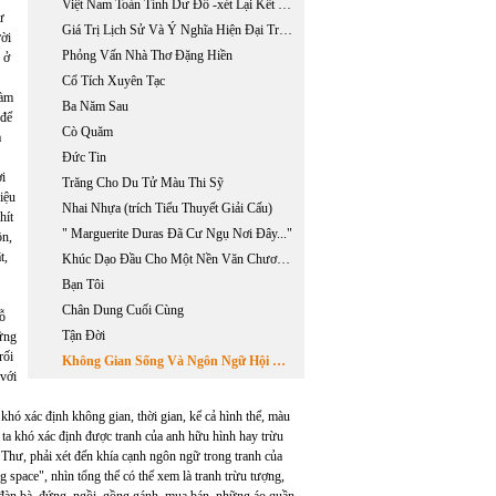
Việt Nam Toàn Tỉnh Dư Đồ -xét Lại Kết Luận Của Harold E. Meinheit Và Nguyễn Đình Đầu
ư
Giá Trị Lịch Sử Và Ý Nghĩa Hiện Đại Trong Tác Phẩm " Dụ Chư Tỳ Tướng Hịch Văn" Của Trần Quốc Tuấn
ười
Phỏng Vấn Nhà Thơ Đặng Hiền
 ở
Cổ Tích Xuyên Tạc
làm
Ba Năm Sau
,để
Cò Quăm
a
Đức Tin
ời
Trăng Cho Du Tử Màu Thi Sỹ
riệu
Nhai Nhựa (trích Tiểu Thuyết Giải Cấu)
hít
" Marguerite Duras Đã Cư Ngụ Nơi Đây..."
ồn,
t,
Khúc Dạo Đầu Cho Một Nền Văn Chương Xốc Xếch
Bạn Tôi
Chân Dung Cuối Cùng
lỗ
Tận Đời
ững
rối
Không Gian Sống Và Ngôn Ngữ Hội Hoạ Của Lê Thánh Thư
 với
 khó xác định không gian, thời gian, kể cả hình thể, màu
ta khó xác định được tranh của anh hữu hình hay trừu
Thư, phải xét đến khía cạnh ngôn ngữ trong tranh của
g space", nhìn tổng thể có thể xem là tranh trừu tượng,