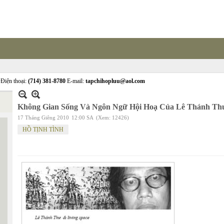
Điện thoại:
(714) 381-8780
E-mail:
tapchihopluu@aol.com
Không Gian Sống Và Ngôn Ngữ Hội Hoạ Của Lê Thánh Th
17 Tháng Giêng 2010
12:00 SA
(Xem: 12426)
HỒ TỊNH TÌNH