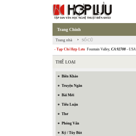
Trang Chính
›
Trang nhà
SỐ CŨ
- Tạp Chí Hợp Lưu
Fountain Valley,
CA 92708
- USA
THỂ LOẠI
Biên Khảo
Truyện Ngắn
Bài Mới
Tiểu Luận
Thơ
Phỏng Vấn
Ký / Tùy Bút