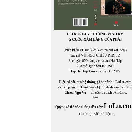
PETRUS KEY TRƯƠNG VĨNH KÝ
& CUỘC XÂM LĂNG CỦA PHÁP
(Biên khảo sử học Việt Nam xã hội văn hóa.)
Tác giả VŨ NGỰ CHIÊU PhD, JD
Sách gần 850 trang / chia làm Hai Tập
Gía mỗi tập :
$30.00
USD
Tạp chí Hợp-Lưu xuất bản 11-2019
Hiện có bán qua
hệ thống phát hành:
LuLu.com
và trên phần tìm kiếm (search) thì đánh vào hàng ch
Chieu Ngu Vu
thì các tựa sách sẽ hiện ra.
***
LuLu.co
Quý vị có thể vào đường dẫn này:
thì các tựa sách sẽ hiện ra.