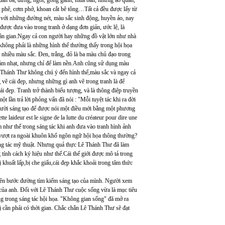
 đàn bà, đứng, ngồi, gồng gánh, mua bán, những áo quần,
à phê, cơm phở, khoan cắt bê tông…Tất cả đều được lấy từ
ú với những đường nét, màu sắc sinh động, huyền ảo, nay
 được đưa vào trong tranh ở dạng đơn giản, ước lệ, là
ân gian.Ngay cả con người hay những đồ vật lớn như nhà
không phải là những hình thể thường thấy trong hội họa
hiều màu sắc. Đen, trắng, đỏ là ba màu chủ đạo trong
xám nhạt, nhưng chỉ để làm nền.Anh cũng sử dụng màu
ê Thánh Thư không chú ý đến hình thể,màu sắc và ngay cả
 vẽ cái đẹp, nhưng những gì anh vẽ trong tranh là để
i đẹp. Tranh trở thành biểu tượng, và là thông điệp truyền
 lần trả lời phỏng vấn đã nói : "Mỗi tuyệt tác khi ra đời
người sáng tạo để được nói một điều mới bằng một phương
 laideur est le signe de la lutte du créateur pour dire une
 như thế trong sáng tác khi anh đưa vào tranh hình ảnh
h vượt ra ngoài khuôn khổ ngôn ngữ hội họa thông thường?
ng tác mỹ thuật. Nhưng quả thực Lê Thánh Thư đã làm
ính cách ký hiệu như thế.Cái thế giới được mô tả trong
khuất lấp,bị che giấu,cái đẹp khắc khoải trong tâm thức
trên bước đường tìm kiếm sáng tạo của mình. Người xem
c của anh. Đối với Lê Thánh Thư cuộc sống vừa là mục tiêu
êng trong sáng tác hội họa. "Không gian sống" đã mở ra
ị cần phải có thời gian. Chắc chắn Lê Thánh Thư sẽ đạt