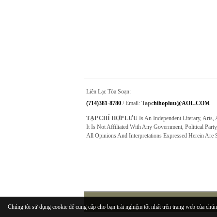
Liên Lạc Tòa Soạn:
(714)381-8780
/ Email:
Tapc
Hihopluu@AOL.COM
TẠP CHÍ HỢP LƯU
Is An Independent Literary, Arts,
It Is Not Affiliated With Any Government, Political Party
All Opinions And Interpretations Expressed Herein Are 
Chúng tôi sử dụng cookie để cung cấp cho bạn trải nghiệm tốt nhất trên trang web của chúng