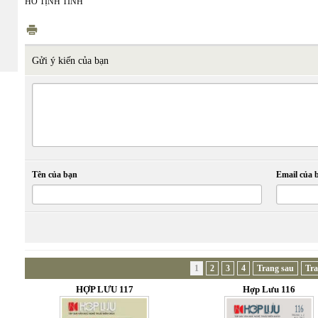
HỒ TỊNH TÌNH
Gửi ý kiến của bạn
Tên của bạn
Email của 
1
2
3
4
Trang sau
Tra
HỢP LƯU 117
Hợp Lưu 116