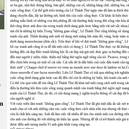
nhưng soi kỹ vào từng họa tiết,ta thấy vô số hình người,vô số đồ vật. Những đàn ông,
xe ba gác, nhà thờ, thùng bộng, bàn ghế, những con số, những hàng chữ, những bia, c
cuộc sống thực. Cái thế giới trừu tượng của Lê Thánh Thư ngày nào đã làm ta thích th
đang chuyển dần, lấy lại đường nét, hình thù của cuộc sống thực. Chỉ khác là hiện thực
những mẫu hình vẽ những con thú,những đồ vật thường thấy trong đời sống văn hóa d
thờ cũng được anh đưa vào trong tranh dưới dạng giản lược bằng một vài nét sắc nhọn,
mà chỉ là những ký hiệu.Trong "không gian sống", Lê Thánh Thư cũng không sử dụng n
tranh của anh. Thỉnh thoảng anh mới sử dụng một mảng lớn màu đỏ, vàng, hoặc màu 
dưới dạng monochrome (đơn sắc). Trên thực tế khi vẽ đợt tranh "không gian sống", L
bố cục tranh anh cũng tỏ ra dễ dãi một cách có dụng ý. Lê Thánh Thư thực sự đã không
hướng đến cái đẹp.Bức tranh không bộc lộ cái đẹp mà gợi mở, thúc giục ta hướng đến cá
đến mọi người ý niệm chân- thiện-mỹ bằng thứ ngôn ngữ riêng của nó. Picasso, trong một
đều chứa bên trong nó một số cái xấu. Cái xấu đó là dấu hiệu cuả cuộc đấu tranh của 
thức mới" ( Chaque chef-d’oeuvre est venu au monde avec une dose de laideur en lui.Cette
chose nouvelle d’une facon nouvelle). Liệu Lê Thánh Thư có trải qua những trải nghiệm
cuộc sống dưới dạng giản lược cao độ đến chỉ còn là những ký hiệu, khi tranh của an
Có thể còn quá sớm để nói rằng Lê Thánh Thư đã khai mở một cung cách mới trong sá
ữ:
điều lạ thường khi đưa cuộc sống xung quanh mình vào tranh bằng thứ ngôn ngữ mang t
tranh của Lê Thánh Thư, do đó, có nội dung mang ý nghĩa truyền thông về cái đẹp đã bị 
của ngưởi nghệ sĩ.
m
Với cuộc triển lãm tranh "không gian sống", Lê Thánh Thư đã ghi một dấu ấn sắc nét 
tranh chia sẻ với anh những cảm xúc cuộc sống theo cách nhìn trần trụi nhưng rất thự
vừa là chất liệu sáng tạo. Anh đã làm việc rất nhiều để tìm cho mình một con đường ri
cho anh con đường đó với những tín hiệu lạc quan. Nhưng để tất cả trở thành một giá tr
được điều anh mong muốn.Vì anh giàu khát vọng sáng tạo.