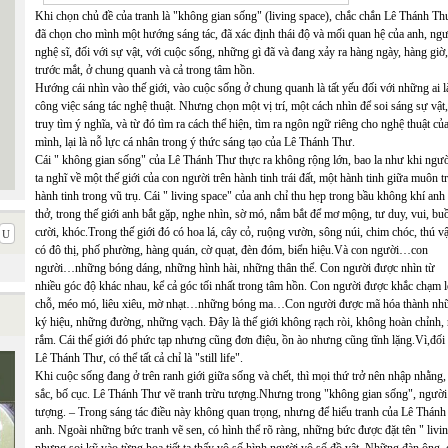
Khi chọn chủ đề của tranh là "không gian sống" (living space), chắc chắn Lê Thánh Th
đã chọn cho mình một hướng sáng tác, đã xác định thái độ và mối quan hệ của anh, ng
nghệ sĩ, đối với sự vật, với cuộc sống, những gì đã và đang xảy ra hàng ngày, hàng giờ,
trước mắt, ở chung quanh và cả trong tâm hồn.
Hướng cái nhìn vào thế giới, vào cuộc sống ở chung quanh là tất yếu đối với những ai 
công việc sáng tác nghệ thuật. Nhưng chọn một vị trí, một cách nhìn để soi sáng sự vật
truy tìm ý nghĩa, và từ đó tìm ra cách thể hiện, tìm ra ngôn ngữ riêng cho nghệ thuật củ
mình, lại là nỗ lực cá nhân trong ý thức sáng tạo của Lê Thánh Thư.
Cái " không gian sống" của Lê Thánh Thư thực ra không rộng lớn, bao la như khi ngư
ta nghĩ về một thế giới của con người trên hành tinh trái đất, một hành tinh giữa muôn t
hành tinh trong vũ trụ. Cái " living space" của anh chỉ thu hẹp trong bầu không khí anh 
thở, trong thế giới anh bắt gặp, nghe nhìn, sờ mó, nắm bắt để mơ mộng, tư duy, vui, bu
cười, khóc.Trong thế giới đó có hoa lá, cây cỏ, ruộng vườn, sông núi, chim chóc, thú vậ
có đô thị, phố phường, hàng quán, cờ quạt, đèn đóm, biển hiệu.Và con người…con
người…những bóng dáng, những hình hài, những thân thể. Con người được nhìn từ
nhiều góc độ khác nhau, kể cả góc tối nhất trong tâm hồn. Con người được khắc chạm 
chỗ, méo mó, liêu xiêu, mờ nhạt…những bóng ma…Con người được mã hóa thành nh
ký hiệu, những đường, những vạch. Đây là thế giới không rạch ròi, không hoàn chỉnh, 
rắm. Cái thế giới đó phức tạp nhưng cũng đơn điệu, ồn ào nhưng cũng tĩnh lặng.Vì,đối
Lê Thánh Thư, có thể tất cả chỉ là "still life".
Khi cuộc sống đang ở trên ranh giới giữa sống và chết, thì mọi thứ trở nên nhập nhằng,
sắc, bố cục. Lê Thánh Thư vẽ tranh trừu tượng.Nhưng trong "không gian sống", người 
tượng. – Trong sáng tác điều này không quan trọng, nhưng để hiểu tranh của Lê Thánh 
anh. Ngoài những bức tranh vẽ sen, có hình thể rõ ràng, những bức được đặt tên " livin