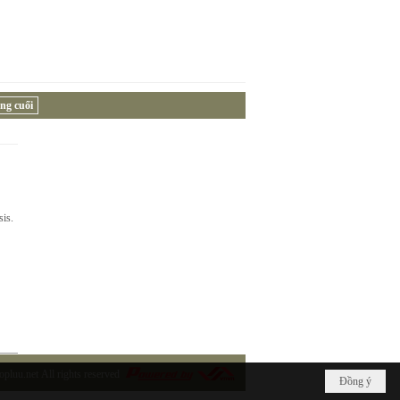
ng cuối
sis.
opluu.net
All rights reserved
Đồng ý