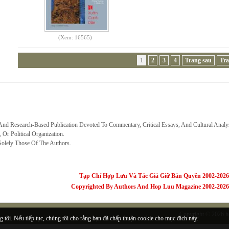
(Xem: 16565)
1
2
3
4
Trang sau
Tra
 And Research-Based Publication Devoted To Commentary, Critical Essays, And Cultural Analy
, Or Political Organization.
Solely Those Of The Authors.
Tạp Chí Hợp Lưu Và Tác Giả Giữ Bản Quyền 2002-2026
Copyrighted By Authors And Hop Luu Magazine 2002-2026
Copyright © 2026
h
 tôi. Nếu tiếp tục, chúng tôi cho rằng bạn đã chấp thuận cookie cho mục đích này.