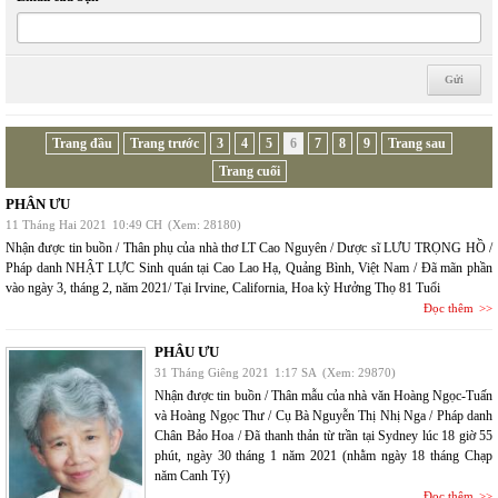
Trang đầu
Trang trước
3
4
5
6
7
8
9
Trang sau
Trang cuối
PHÂN ƯU
11 Tháng Hai 2021
10:49 CH
(Xem: 28180)
Nhận được tin buồn / Thân phụ của nhà thơ LT Cao Nguyên / Dược sĩ LƯU TRỌNG HỒ /
Pháp danh NHẬT LỰC Sinh quán tại Cao Lao Hạ, Quảng Bình, Việt Nam / Đã mãn phần
vào ngày 3, tháng 2, năm 2021/ Tại Irvine, California, Hoa kỳ Hưởng Thọ 81 Tuổi
Đọc thêm
PHÂU ƯU
31 Tháng Giêng 2021
1:17 SA
(Xem: 29870)
Nhận được tin buồn / Thân mẫu của nhà văn Hoàng Ngọc-Tuấn
và Hoàng Ngọc Thư / Cụ Bà Nguyễn Thị Nhị Nga / Pháp danh
Chân Bảo Hoa / Đã thanh thản từ trần tại Sydney lúc 18 giờ 55
phút, ngày 30 tháng 1 năm 2021 (nhằm ngày 18 tháng Chạp
năm Canh Tý)
Đọc thêm