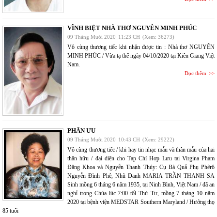
VĨNH BIỆT NHÀ THƠ NGUYỄN MINH PHÚC
09 Tháng Mười 2020
11:23 CH
(Xem: 36273)
Vô cùng thương tiếc khi nhận được tin : Nhà thơ NGUYÊN
MINH PHÚC / Vừa tạ thế ngày 04/10/2020 tại Kiên Giang Việt
Nam.
Đọc thêm
PHÂN ƯU
09 Tháng Mười 2020
10:43 CH
(Xem: 29222)
Vô cùng thương tiếc / khi hay tin nhạc mẫu và thân mẫu của hai
thân hữu / đại diện cho Tạp Chí Hợp Lưu tại Virgina Phạm
Đăng Khoa và Nguyễn Thanh Thúy: Cụ Bà Quả Phụ Phêrô
Nguyễn Đình Phê, Nhũ Danh MARIA TRẦN THANH SA
Sinh mồng 6 tháng 6 năm 1935, tại Ninh Bình, Việt Nam / đã an
nghỉ trong Chúa lúc 7:00 tối Thứ Tư, mồng 7 tháng 10 năm
2020 tại bệnh viện MEDSTAR Southern Maryland / Hưởng thọ
85 tuổi