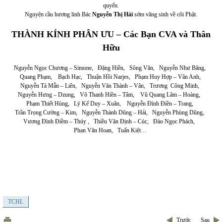
quyến.
Nguyện cầu hương linh Bác
Nguyễn Thị Hải
sớm vãng sinh về cõi Phật.
THÀNH KÍNH PHÂN ƯU – Các Bạn CVA và Thân
Hữu
Nguyễn Ngọc Chương – Simone, Đặng Hiền, Sông Văn, Nguyễn Như Băng,
Quang Phạm, Bạch Hạc, Thuận Hồi Narjes, Phạm Huy Hợp – Vân Anh,
Nguyễn Tá Mẫn – Liên, Nguyễn Văn Thành – Vân, Trương Công Minh,
Nguyễn Hưng – Dzung, Võ Thanh Hiền – Tâm, Vũ Quang Lâm – Hoàng,
Phạm Thiết Hùng, Lý Kế Duy – Xuân, Nguyễn Đình Điền – Trang,
Trần Trọng Cường – Kim, Nguyễn Thành Dũng – Hải, Nguyễn Phùng Dũng,
Vương Đình Điềm – Thúy , Thiều Văn Định – Cúc, Đào Ngọc Phách,
Phan Văn Hoan, Tuấn Kiệt…
TCHL
Trước
Sau