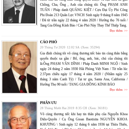
Chồng, Cha, Ông , Anh của chúng tôi: Ông PHẠM ANH
TUẤN / Pháp danh QUẢNG KIỆT / Cựu Đại Úy Phi Công
Phi Đoàn 213 Quân Lực VNCH Sinh ngày 9 tháng 8 năm 1945
/ Đã từ trần ngày 22 tháng 4 năm 2020 / Hưởng thọ 76 tuổi /
Tang Gia Đồng Kính Báo / Cáo Phó Này Thay Thế Thiệp Tang.
Đọc thêm
CÁO PHÓ
20 Tháng Tư 2020
12:02 SA
(Xem: 35294)
Gia đình chúng tôi vô cùng thương tiếc báo tin cùng thân bằng
quyến thuộc xa gần / Bố, ông, anh, bác, chú của chúng tôi
là:Ông PHẠM VĂN DĨNH / Pháp Danh MINH NGỘ / Sinh
ngày 24 tháng 2 năm 1930 Hải Phòng Việt Nam / Từ trần lúc
2:37pm chiều ngày 17 tháng 4 năm 2020 / (Nhằm ngày 25
tháng 3 năm Canh Tý) / Tại tư gia, Santa Ana, California /
Hưởng Thọ 90 tuổi / TANG GIA ĐỒNG KÍNH BÁO
Đọc thêm
PHÂN ƯU
28 Tháng Mười Hai 2019
8:35 CH
(Xem: 36181)
Vô cùng thương tiếc khi hay tin thân phụ của Nguyễn Khoa
Diệu-Quyên / Cụ Ông Gioan Baotixita NGUYỄN KHOA
KHƯƠNG \ Sinh ngày 12 tháng 6 năm 1936 tại Thừa Thiên,