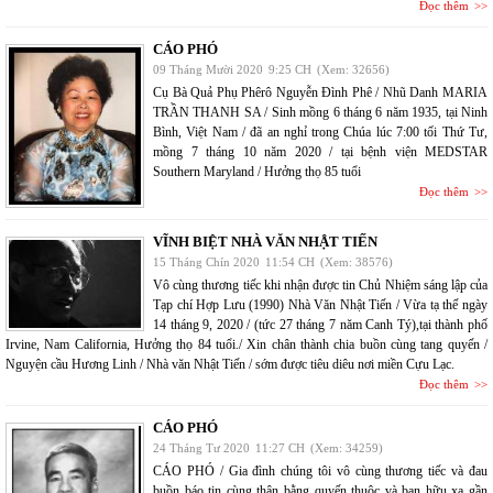
Đọc thêm
CÁO PHÓ
09 Tháng Mười 2020
9:25 CH
(Xem: 32656)
Cụ Bà Quả Phụ Phêrô Nguyễn Đình Phê / Nhũ Danh MARIA
TRẦN THANH SA / Sinh mồng 6 tháng 6 năm 1935, tại Ninh
Bình, Việt Nam / đã an nghỉ trong Chúa lúc 7:00 tối Thứ Tư,
mồng 7 tháng 10 năm 2020 / tại bệnh viện MEDSTAR
Southern Maryland / Hưởng thọ 85 tuổi
Đọc thêm
VĨNH BIỆT NHÀ VĂN NHẬT TIẾN
15 Tháng Chín 2020
11:54 CH
(Xem: 38576)
Vô cùng thương tiếc khi nhận được tin Chủ Nhiệm sáng lập của
Tạp chí Hợp Lưu (1990) Nhà Văn Nhật Tiến / Vừa tạ thế ngày
14 tháng 9, 2020 / (tức 27 tháng 7 năm Canh Tý),tại thành phố
Irvine, Nam California, Hưởng thọ 84 tuổi./ Xin chân thành chia buồn cùng tang quyến /
Nguyện cầu Hương Linh / Nhà văn Nhật Tiến / sớm được tiêu diêu nơi miền Cựu Lạc.
Đọc thêm
CÁO PHÓ
24 Tháng Tư 2020
11:27 CH
(Xem: 34259)
CÁO PHÓ / Gia đình chúng tôi vô cùng thương tiếc và đau
buồn báo tin cùng thân bằng quyến thuộc và bạn hữu xa gần