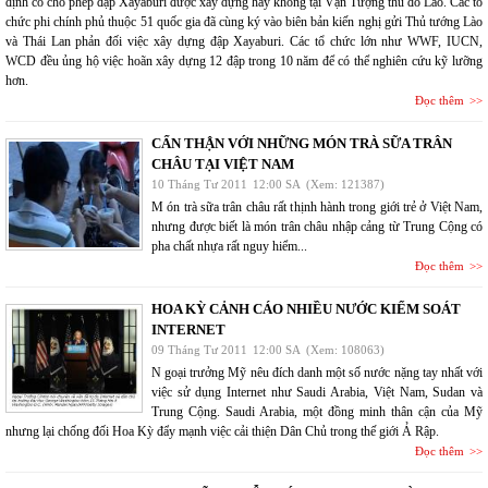
định có cho phép đập Xayaburi được xây dựng hay không tại Vạn Tượng thủ đô Lào. Các tổ
chức phi chính phủ thuộc 51 quốc gia đã cùng ký vào biên bản kiến nghị gửi Thủ tướng Lào
và Thái Lan phản đối việc xây dựng đập Xayaburi. Các tổ chức lớn như WWF, IUCN,
WCD đều ủng hộ việc hoãn xây dựng 12 đập trong 10 năm để có thể nghiên cứu kỹ lưỡng
hơn.
Đọc thêm
CẨN THẬN VỚI NHỮNG MÓN TRÀ SỮA TRÂN
CHÂU TẠI VIỆT NAM
10 Tháng Tư 2011
12:00 SA
(Xem: 121387)
M ón trà sữa trân châu rất thịnh hành trong giới trẻ ở Việt Nam,
nhưng được biết là món trân châu nhập cảng từ Trung Cộng có
pha chất nhựa rất nguy hiểm...
Đọc thêm
HOA KỲ CẢNH CÁO NHIỀU NƯỚC KIỂM SOÁT
INTERNET
09 Tháng Tư 2011
12:00 SA
(Xem: 108063)
N goại trưởng Mỹ nêu đích danh một số nước nặng tay nhất với
việc sử dụng Internet như Saudi Arabia, Việt Nam, Sudan và
Trung Cộng. Saudi Arabia, một đồng minh thân cận của Mỹ
nhưng lại chống đối Hoa Kỳ đẩy mạnh việc cải thiện Dân Chủ trong thế giới Ả Rập.
Đọc thêm