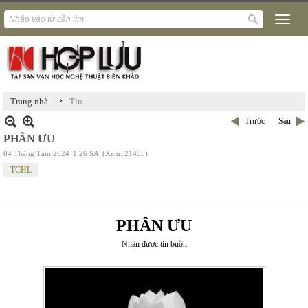
›
Trang nhà
Tin
Trước
Sau
PHÂN ƯU
04 Tháng Tám 2024
1:26 SA
(Xem: 21455)
TCHL
PHÂN ƯU
Nhận được tin buồn