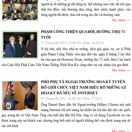
người lạ về những gì rất riêng tư, thế nhưng mọi việc đã trôi qua
thật êm đềm, nỗi thương đau cũng như niềm hạnh phúc của
từng người đã được chia sớt trong ân cần và thương cảm.
Đọc thêm
PHẠM CÔNG THIỆN QUA ĐỜI, HƯỞNG THỌ 71
TUỔI
11 Tháng Ba 2011
12:00 SA
(Xem: 122835)
N hà văn, nhà thơ, nhà tư tưởng, dịch giả, giáo sư, cư sĩ Phật
giáo Phạm Công Thiện vừa qua đời vào ngày 8 tháng 3 tức thứ
ba vừa qua tại Houston Texas, hưởng thọ 71 tuổi, theo Cáo bạch
của Giáo Hội Phật Giáo Việt Nam Thống Nhất Hoa Kỳ cũng như sự xác nhận của gia đình.
Đọc thêm
PHÓ PHỤ TÁ NGOẠI TRƯỞNG HOA KỲ TUYÊN
BỐ GIỚI CHỨC VIỆT NAM HIỂU RÕ NHỮNG GÌ
HOA KỲ ĐÃ NÊU VỀ INTERNET
07 Tháng Ba 2011
12:00 SA
(Xem: 17322)
Ông Daniel Baer dẫn lời Ngoại trưởng Hillary Clinton nói một
mạng Internet cởi mở mang lại nhiều lợi ích lâu dài cho các quốc
gia, trong đó có Việt Nam. Ông cho biết khi đến Hà Nội, ông có sử dụng Facebook và vào
được trang này tại khách sạn, nhưng ông biết một số người không thể vào được trang này từ
các nơi khác.
Đọc thêm