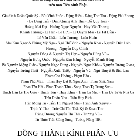
trên non Tiên cảnh Phật.
Gia đình
Doãn Quốc Sỹ - Bùi Vĩnh Phúc - Đặng Hiền - Đặng Thơ Thơ - Đặng Phú Phong
- Bà Đặng Tiến - Đinh Quang Anh Thái - Đỗ Quý Toàn -
Hoàng Mai Đạt - Hoàng Ngọc Nguyên - Huy Văn Trương -
Khánh Trường - Lê Hân - Lê Hữu - Lê Quỳnh Mai - Lê Tất Điều -
Lê Văn Châu - Liễu Trương - Luân Hoán -
Mai Kim Ngọc & Phùng Mỹ Nga - Ngô Thế Vinh - Nguyên Khai - Nguyễn Diệu Liên
Hương - Nguyễn Duy Chính -
Nguyễn Đồng & Nguyễn Thị Hợp - Nguyễn Hùng Vũ -
Nguyễn Hưng Quốc - Nguyễn Kim Hằng - Nguyễn Mạnh Hùng -
Bà Nguyễn Mộng Giác - Nguyễn Ngọc Dung - Nguyễn Ngọc Khôi - Nguyễn Tường Giang
- Nguyễn Tường Thiết - Nguyễn Xuân Thiệp - Nguyễn Vũ - Ngự Thuyết & Bích Lan -
Phạm Cao Hoàng - Phạm Hảo -
Phạm Phú Minh - Phan Huy Đạt & Ngọc Anh - Phan Nhật Nam -
Phan Tấn Hải - Phan Thanh Tâm - Song Thao Tạ Trung Sơn -
Thạch Hãn Lê Thọ Giáo - Thành Tôn - Thụy Khuê - Tràm Cà Mau - Trần Dạ Từ & Nhã Ca
- Trần Doãn Nho - Trần Huy Bích -
Trần Mộng Tú - Trần Thị Nguyệt Mai - Trịnh Ánh Nguyệt -
Trịnh Y Thư - Trúc Chi Tôn Thất Kỳ & Đoan Thư -
Trùng Dương Nguyễn Thị Thái - Trương Vũ -
Từ Thức Trần Công Sung - Tưởng Năng Tiến
ĐỒNG THÀNH KÍNH PHÂN ƯU