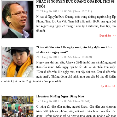
NHẠC SĨ NGUYỄN ĐỨC QUANG QUA ĐỜI, THỌ 68
TUỔI
28 Tháng Ba 2011
12:00 SA
(Xem: 118111)
N hạc sĩ Nguyễn Đức Quang, một trong những người sáng lập
Phong Trào Du Ca Việt Nam hồi thập niên 1960, vừa qua đời
lúc 4 giờ sáng ngày 27 tháng 3 nhật tại California, Hoa Kỳ, thọ
68 tuổi.
Đọc thêm
“Con sẽ đến vào 11h ngày mai, xin hãy đợi con. Con
sẽ đến vào ngày mai”.
24 Tháng Ba 2011
12:00 SA
(Xem: 110899)
N gay sau khi tỉnh dậy, Aisawa đã đi tìm bố mẹ và những người
thân của mình. Mỗi ngày cậu bé đều để lại lời nhắn trên giấy:
“Con sẽ đến vào 11h ngày mai, xin hãy đợi con. Con sẽ đến vào
ngày mai”. Những dòng chữ nhắn nhủ của cậu bé này đã khiến
cho bất kỳ ai dù là cứng rắn nhất cũng phải rơi lệ.
Đọc thêm
Houston, Những Ngày Đáng Nhớ
17 Tháng Ba 2011
12:00 SA
(Xem: 97241)
C húng tôi tiếp đón những người khách đầu tiên của chương
trình 500 lịch sử phỏng vấn, với niềm hân hoan xen lẫn xúc
động. Tưởng rằng sẽ rất bỡ ngỡ và khó khăn khi phỏng vấn một