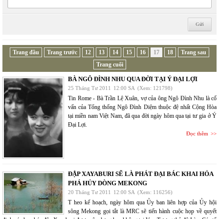
Trang đầu
Trang trước
12
13
14
15
16
17
18
Trang sau
Trang cuối
BÀ NGÔ ĐÌNH NHU QUA ĐỜI TẠI Ý ĐẠI LỢI
25 Tháng Tư 2011
12:00 SA
(Xem: 121798)
Tin Rome - Bà Trần Lệ Xuân, vợ của ông Ngô Đình Nhu là cố
vấn của Tổng thống Ngô Đình Diệm thuộc đệ nhất Cộng Hòa
tại miền nam Việt Nam, đã qua đời ngày hôm qua tại tư gia ở Ý
Đại Lợi.
Đọc thêm
ĐẬP XAYABURI SẼ LÀ PHÁT ĐẠI BÁC KHAI HỎA
PHÁ HỦY DÒNG MEKONG
20 Tháng Tư 2011
12:00 SA
(Xem: 116256)
T heo kế hoạch, ngày hôm qua Ủy ban liên hợp của Ủy hội
sông Mekong gọi tắt là MRC sẽ tiến hành cuộc họp về quyết