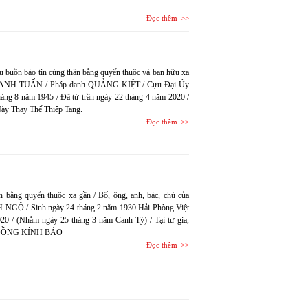
Đọc thêm
u buồn báo tin cùng thân bằng quyến thuộc và bạn hữu xa
ẠM ANH TUẤN / Pháp danh QUẢNG KIỆT / Cựu Đại Úy
g 8 năm 1945 / Đã từ trần ngày 22 tháng 4 năm 2020 /
Này Thay Thế Thiệp Tang.
Đọc thêm
ân bằng quyến thuộc xa gần / Bố, ông, anh, bác, chú của
GỘ / Sinh ngày 24 tháng 2 năm 1930 Hải Phòng Việt
20 / (Nhằm ngày 25 tháng 3 năm Canh Tý) / Tại tư gia,
GIA ĐỒNG KÍNH BÁO
Đọc thêm