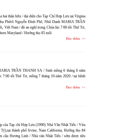
a hai thân hữu / đại diện cho Tạp Chí Hợp Lưu tại Virgina
 Phụ Phêrô Nguyễn Đình Phê, Nhũ Danh MARIA TRẦN
 Việt Nam / đã an nghỉ trong Chúa lúc 7:00 tối Thứ Tư,
ern Maryland / Hưởng thọ 85 tuổi
Đọc thêm
 MARIA TRẦN THANH SA / Sinh mồng 6 tháng 6 năm
úc 7:00 tối Thứ Tư, mồng 7 tháng 10 năm 2020 / tại bệnh
Đọc thêm
lập của Tạp chí Hợp Lưu (1990) Nhà Văn Nhật Tiến / Vừa
 Tý),tại thành phố Irvine, Nam California, Hưởng thọ 84
yện cầu Hương Linh / Nhà văn Nhật Tiến / sớm được tiêu