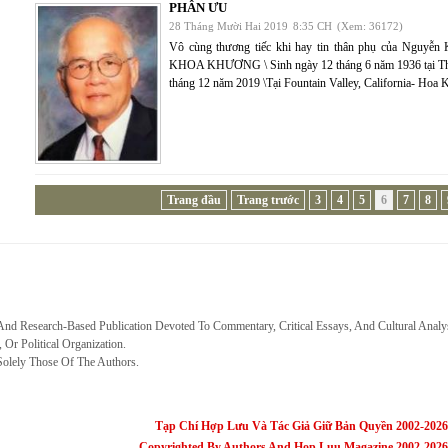
PHÂN ƯU
28 Tháng Mười Hai 2019
8:35 CH
(Xem: 36172)
Vô cùng thương tiếc khi hay tin thân phụ của Nguy
KHOA KHƯƠNG \ Sinh ngày 12 tháng 6 năm 1936 tại Thừ
tháng 12 năm 2019 \Tại Fountain Valley, California- Hoa
Trang đầu
Trang trước
3
4
5
6
7
8
 And Research-Based Publication Devoted To Commentary, Critical Essays, And Cultural Analy
, Or Political Organization.
Solely Those Of The Authors.
Tạp Chí Hợp Lưu Và Tác Giả Giữ Bản Quyền 2002-2026
Copyrighted By Authors And Hop Luu Magazine 2002-2026