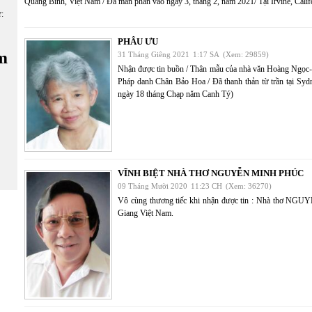
Quảng Bình, Việt Nam / Đã mãn phần vào ngày 3, tháng 2, năm 2021/ Tại Irvine, Cal
ữ:
PHÂU ƯU
m
31 Tháng Giêng 2021
1:17 SA
(Xem: 29859)
Nhận được tin buồn / Thân mẫu của nhà văn Hoàng Ngọc
Pháp danh Chân Bảo Hoa / Đã thanh thản từ trần tại Syd
ngày 18 tháng Chạp năm Canh Tý)
VĨNH BIỆT NHÀ THƠ NGUYỄN MINH PHÚC
09 Tháng Mười 2020
11:23 CH
(Xem: 36270)
Vô cùng thương tiếc khi nhận được tin : Nhà thơ NGU
Giang Việt Nam.