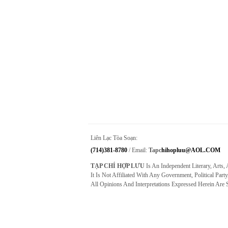
Liên Lạc Tòa Soạn:
(714)381-8780
/ Email:
Tapc
Hihopluu@AOL.COM
TẠP CHÍ HỢP LƯU
Is An Independent Literary, Arts,
It Is Not Affiliated With Any Government, Political Party
All Opinions And Interpretations Expressed Herein Are 