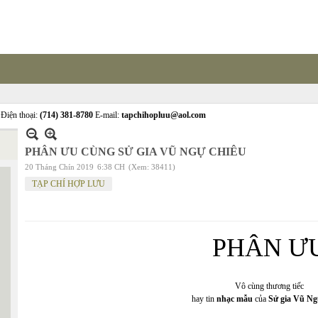
Điện thoại:
(714) 381-8780
E-mail:
tapchihopluu@aol.com
PHÂN ƯU CÙNG SỬ GIA VŨ NGỰ CHIÊU
20 Tháng Chín 2019
6:38 CH
(Xem: 38411)
TẠP CHÍ HỢP LƯU
PHÂN Ư
Vô cùng thương tiếc
hay tin
nhạc mẫu
của
Sử gia Vũ Ng