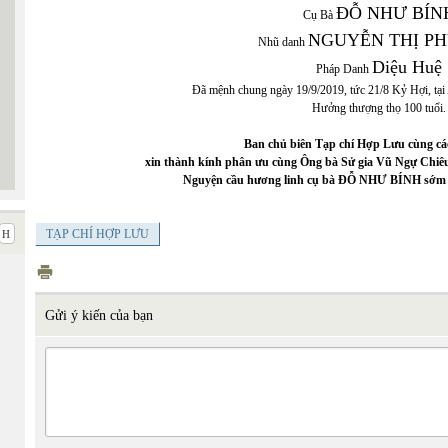
ĐỖ NHƯ BÍN
Cụ Bà
NGUYỄN THỊ P
Nhũ danh
Diệu Huệ
Pháp Danh
Đã mệnh chung ngày 19/9/2019, tức 21/8 Kỷ Hợi, tại 
Hưởng thượng thọ 100 tuổi.
Ban chủ biên Tạp chí Hợp Lưu cùng cá
xin thành kính phân ưu cùng Ông bà Sử gia Vũ Ngự Chiêu
Nguyện cầu hương linh cụ bà ĐỖ NHƯ BÍNH sớm tiê
TẠP CHÍ HỢP LƯU
Gửi ý kiến của bạn