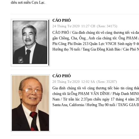
diêu nơi miền Cựu Lạc.
CÁO PHÓ
24 Tháng Tư 2020
11:27 CH
(Xem: 34175)
CÁO PHÓ / Gia đình chúng tôi vô cùng thương tiếc và đa
gần Chồng, Cha, Ông , Anh của chúng tôi: Ông PH
Phi Công Phi Đoàn 213 Quân Lực VNCH Sinh ngày 9 thán
Hưởng thọ 76 tuổi / Tang Gia Đồng Kính Báo / Cáo Phó 
CÁO PHÓ
20 Tháng Tư 2020
12:02 SA
(Xem: 35287)
Gia đình chúng tôi vô cùng thương tiếc báo tin cùng th
chúng tôi là:Ông PHẠM VĂN DĨNH / Pháp Danh MINH N
Nam / Từ trần lúc 2:37pm chiều ngày 17 tháng 4 năm 20
Santa Ana, California / Hưởng Thọ 90 tuổi / TANG 