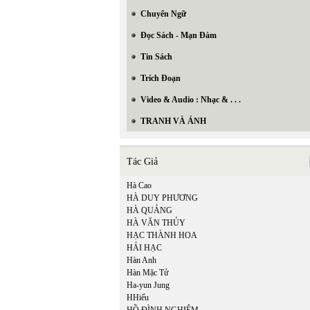
Chuyển Ngữ
Đọc Sách - Mạn Đàm
Tin Sách
Trích Đoạn
Video & Audio : Nhạc & . . .
TRANH VÀ ẢNH
Tác Giả
Hà Cao
In Trang
HÀ DUY PHƯƠNG
HÀ QUẢNG
HÀ VĂN THỦY
HẠC THÀNH HOA
HẢI HẠC
Hàn Anh
Hàn Mặc Tử
Ha-yun Jung
HHiếu