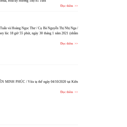
ifornia, Hoa kỳ Hưởng Thọ 81 Tuổi
Đọc thêm
-Tuấn và Hoàng Ngọc Thư / Cụ Bà Nguyễn Thị Nhị Nga /
ney lúc 18 giờ 55 phút, ngày 30 tháng 1 năm 2021 (nhằm
Đọc thêm
YÊN MINH PHÚC / Vừa tạ thế ngày 04/10/2020 tại Kiên
Đọc thêm