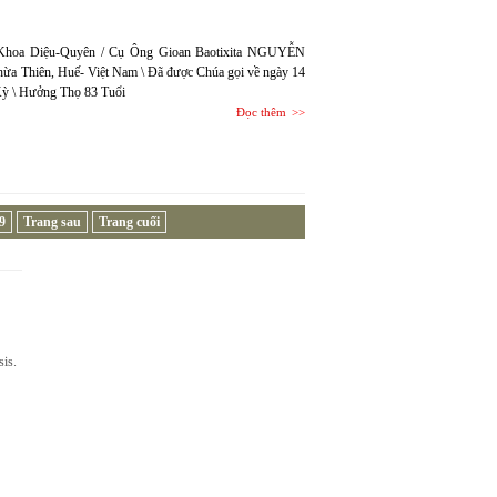
ễn Khoa Diệu-Quyên / Cụ Ông Gioan Baotixita NGUYỄN
a Thiên, Huế- Việt Nam \ Đã được Chúa gọi về ngày 14
 Kỳ \ Hưởng Thọ 83 Tuổi
Đọc thêm
9
Trang sau
Trang cuối
sis.