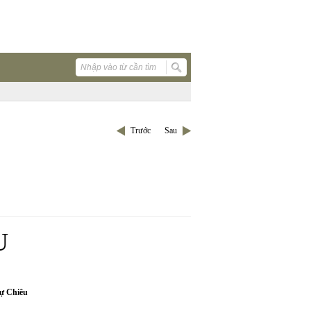
Trước
Sau
U
ự Chiêu