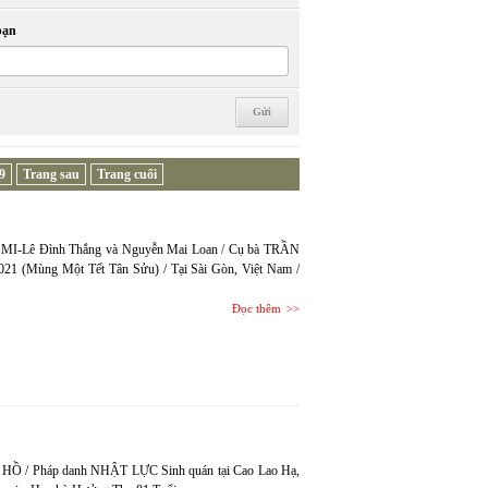
bạn
9
Trang sau
Trang cuối
ĐA MI-Lê Đình Thắng và Nguyễn Mai Loan / Cụ bà TRẦN
021 (Mùng Một Tết Tân Sửu) / Tại Sài Gòn, Việt Nam /
Đọc thêm
 HỒ / Pháp danh NHẬT LỰC Sinh quán tại Cao Lao Hạ,