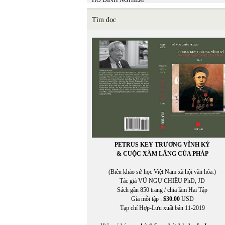
HỒ ĐÌNH NGHIÊM
Hồ Minh Tâm
HỒ TỊNH TÌNH
Tìm đọc
Hồ Trường An
Hòa Bình Lê
HÒA ĐA
HOA MAI
Hoài Băng
HOÀI MỸ
HOÀI ZIANG DUY
Hoàng Cầm
HOÀNG CHIẾN THẮNG
HOÀNG CHÍNH
HOÀNG CHÍNH chuyển ngữ
Hoàng Đăng Khoa
Hoàng Định Nam
PETRUS KEY TRƯƠNG VĨNH KÝ
Hoàng Đỗ Vũ
& CUỘC XÂM LĂNG CỦA PHÁP
Hoàng Hải Lâm
HOÀNG KHẢ HƯNG
(Biên khảo sử học Việt Nam xã hội văn hóa.)
HOÀNG KHỞI PHONG
Tác giả VŨ NGỰ CHIÊU PhD, JD
HOÀNG LIÊN TÂM
Sách gần 850 trang / chia làm Hai Tập
HOÀNG MAI ĐẠT
Gía mỗi tập :
$30.00
USD
Hoàng Ngọc Nguyên
Tạp chí Hợp-Lưu xuất bản 11-2019
HOÀNG NGỌC THƯ
HOÀNG NGUYÊN NHUẬN