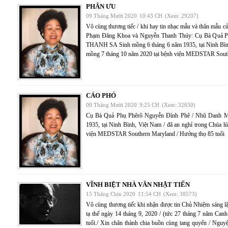
PHÂN ƯU
09 Tháng Mười 2020
10:43 CH
(Xem: 29207)
Vô cùng thương tiếc / khi hay tin nhạc mẫu và thân mẫu củ
Phạm Đăng Khoa và Nguyễn Thanh Thúy: Cụ Bà Quả
THANH SA Sinh mồng 6 tháng 6 năm 1935, tại Ninh Bình,
mồng 7 tháng 10 năm 2020 tại bệnh viện MEDSTAR South
CÁO PHÓ
09 Tháng Mười 2020
9:25 CH
(Xem: 32650)
Cụ Bà Quả Phụ Phêrô Nguyễn Đình Phê / Nhũ Danh
1935, tại Ninh Bình, Việt Nam / đã an nghỉ trong Chúa l
viện MEDSTAR Southern Maryland / Hưởng thọ 85 tuổi
VĨNH BIỆT NHÀ VĂN NHẬT TIẾN
15 Tháng Chín 2020
11:54 CH
(Xem: 38573)
Vô cùng thương tiếc khi nhận được tin Chủ Nhiệm sáng 
tạ thế ngày 14 tháng 9, 2020 / (tức 27 tháng 7 năm Canh
tuổi./ Xin chân thành chia buồn cùng tang quyến / Ngu