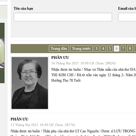
Tên của bạn
Email của 
Trang đầu
Trang trước
3
4
5
6
7
8
PHÂN ƯU
16 Tháng Hai 2021
10:09 CH
(Xem: 28826)
Nhận được tin buồn / Nhạc và Thân mẫu của nhà thơ 
THỊ KIM CHI / Đã từ trần vào ngày 12 tháng 2- Năm 2
Hưởng Thọ 78 Tuổi
PHÂN ƯU
11 Tháng Hai 2021
10:49 CH
(Xem: 28170)
Nhận được tin buồn / Thân phụ của nhà thơ LT Cao Nguyên / Dược sĩ LƯU TRỌNG