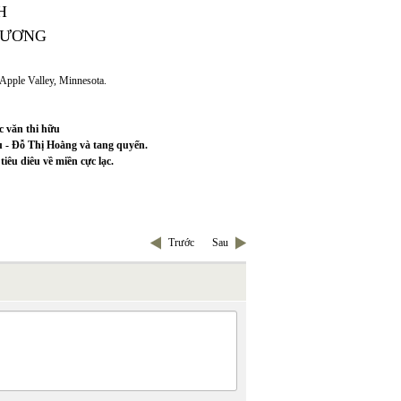
H
HƯƠNG
Apple Valley, Minnesota.
c văn thi hữu
 - Đỗ Thị Hoằng và tang quyến.
u diêu về miền cực lạc.
Trước
Sau