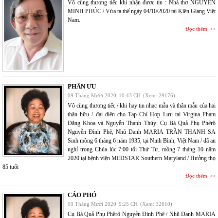
Vô cùng thương tiếc khi nhận được tin : Nhà thơ NGUYÊN
MINH PHÚC / Vừa tạ thế ngày 04/10/2020 tại Kiên Giang Việt
Nam.
Đọc thêm
PHÂN ƯU
09 Tháng Mười 2020
10:43 CH
(Xem: 29176)
Vô cùng thương tiếc / khi hay tin nhạc mẫu và thân mẫu của hai
thân hữu / đại diện cho Tạp Chí Hợp Lưu tại Virgina Phạm
Đăng Khoa và Nguyễn Thanh Thúy: Cụ Bà Quả Phụ Phêrô
Nguyễn Đình Phê, Nhũ Danh MARIA TRẦN THANH SA
Sinh mồng 6 tháng 6 năm 1935, tại Ninh Bình, Việt Nam / đã an
nghỉ trong Chúa lúc 7:00 tối Thứ Tư, mồng 7 tháng 10 năm
2020 tại bệnh viện MEDSTAR Southern Maryland / Hưởng thọ
85 tuổi
Đọc thêm
CÁO PHÓ
09 Tháng Mười 2020
9:25 CH
(Xem: 32610)
Cụ Bà Quả Phụ Phêrô Nguyễn Đình Phê / Nhũ Danh MARIA