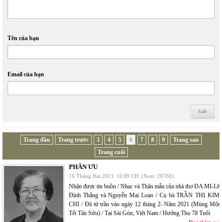
Tên của bạn
Email của bạn
Trang đầu
Trang trước
3
4
5
6
7
8
9
Trang sau
Trang cuối
PHÂN ƯU
16 Tháng Hai 2021
10:09 CH
(Xem: 28768)
Nhận được tin buồn / Nhạc và Thân mẫu của nhà thơ ĐA MI-Lê
Đình Thắng và Nguyễn Mai Loan / Cụ bà TRẦN THỊ KIM
CHI / Đã từ trần vào ngày 12 tháng 2- Năm 2021 (Mùng Một
Tết Tân Sửu) / Tại Sài Gòn, Việt Nam / Hưởng Thọ 78 Tuổi