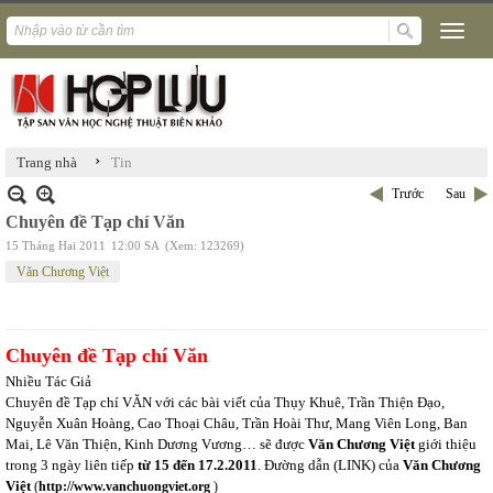
›
Trang nhà
Tin
Trước
Sau
Chuyên đề Tạp chí Văn
15 Tháng Hai 2011
12:00 SA
(Xem: 123269)
Văn Chương Việt
Chuyên đề Tạp chí Văn
Nhiều Tác Giả
Chuyên đề Tạp chí VĂN
với các bài viết của Thụy Khuê, Trần Thiện Đạo,
Nguyễn Xuân Hoàng, Cao Thoại Châu, Trần Hoài Thư, Mang Viên Long, Ban
Mai, Lê Văn Thiện, Kinh Dương Vương… sẽ được
Văn Chương Việt
giới thiệu
trong 3 ngày liên tiếp
từ 15 đến 17.2.2011
.
Đường dẫn (LINK) của
Văn Chương
Việt
(
http://www.vanchuongviet.org
)