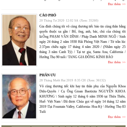
Đọc thêm
CÁO PHÓ
20 Tháng Tư 2020
12:02 SA
(Xem: 35260)
Gia đình chúng tôi vô cùng thương tiếc báo tin cùng thân bằng
quyến thuộc xa gần / Bố, ông, anh, bác, chú của chúng tôi
là:Ông PHẠM VĂN DĨNH / Pháp Danh MINH NGỘ / Sinh
ngày 24 tháng 2 năm 1930 Hải Phòng Việt Nam / Từ trần lúc
2:37pm chiều ngày 17 tháng 4 năm 2020 / (Nhằm ngày 25
tháng 3 năm Canh Tý) / Tại tư gia, Santa Ana, California /
Hưởng Thọ 90 tuổi / TANG GIA ĐỒNG KÍNH BÁO
Đọc thêm
PHÂN ƯU
28 Tháng Mười Hai 2019
8:35 CH
(Xem: 36132)
Vô cùng thương tiếc khi hay tin thân phụ của Nguyễn Khoa
Diệu-Quyên / Cụ Ông Gioan Baotixita NGUYỄN KHOA
KHƯƠNG \ Sinh ngày 12 tháng 6 năm 1936 tại Thừa Thiên,
Huế- Việt Nam \ Đã được Chúa gọi về ngày 14 tháng 12 năm
2019 \Tại Fountain Valley, California- Hoa Kỳ \ Hưởng Thọ 83
Tuổi
Đọc thêm