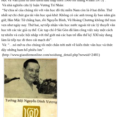
Học và Văn (tính từ thời điểm đầu thập niên 1960 tới tháng 4 năm 1975)”.
Và nhà nghiên cứu lý luận Vương Trí Nhàn:
“Sự chia sẻ của chúng tôi với văn học đô thị miền Nam còn là ở hai điểm. Thứ
nhất sự chi chút gia tài văn học quá khứ. Không có các anh trong ấy bao năm gìn
giữ, Hàn Mặc Tử chẳng hạn, rồi Nguyễn Bính, Vũ Hoàng Chương không thể trọn
vẹn như ngày nay. Thứ hai, sự tiếp nhận văn học nước ngoài từ các lý thuyết văn
học tới các tác giả cụ thể. Các tạp chí ở Sài Gòn đã làm công việc này một cách
tự nhiên và cuộc hội nhập với thế giới mà các bạn trẻ đầu thế kỷ XXI này đang
làm là tiếp tục đi theo cái mạch đó”.
Và: “…nó mở ra cho chúng tôi một chân trời mới về kiến thức văn học và thức
dậy những ham hố phiêu lưu”.
(http://www.giaodiemonline.com/noidung_detail.php?newsid=2481)