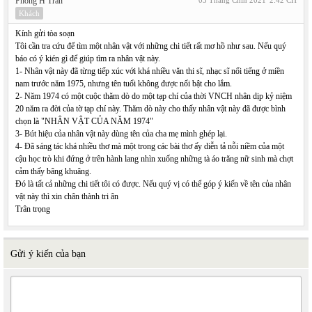
Phong H Tran
03 Tháng Chín 2021
2:42 CH
Khách
Kính gửi tòa soạn
Tôi cần tra cứu để tìm một nhân vật với những chi tiết rất mơ hồ như sau. Nếu quý
báo có ý kién gì để giúp tìm ra nhân vật này.
1- Nhân vật này đã từng tiếp xúc với khá nhiều văn thi sĩ, nhạc sĩ nổi tiếng ở miền
nam trước năm 1975, nhưng tên tuổi không được nổi bật cho lắm.
2- Năm 1974 có một cuộc thăm dò do một tạp chí của thời VNCH nhân dịp kỷ niệm
20 năm ra đời của tờ tạp chí này. Thăm dò này cho thấy nhân vật này đã được bình
chọn là "NHÂN VẬT CỦA NĂM 1974"
3- Bút hiệu của nhân vật này dùng tên của cha mẹ mình ghép lại.
4- Đã sáng tác khá nhiều thơ mà một trong các bài thơ ấy diễn tả nỗi niềm của một
cậu học trò khi đứng ở trên hành lang nhìn xuống những tà áo trăng nữ sinh mà chợt
cảm thấy bâng khuâng.
Đó là tất cả những chi tiết tôi có được. Nếu quý vị có thể góp ý kiến về tên của nhân
vật này thì xin chân thành tri ân
Trân trọng
Gửi ý kiến của bạn