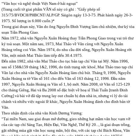
“Văn học và nghệ thuật Việt Nam ở hải ngoại”
(Trang cuối tờ giai phẩm VĂN số này có ghi : "Giấy phép số
315/75/BVDCH/PHBCNT/ALP/GP. Sàigòn ngày 13-3-75. Phát hành ngày 26-3-
1975. Số lượng in 6.000 cuốn.)*
Trong giai đoạn này, Văn do ông Nguyễn Đình Vượng làm chủ nhiệm, thư ký tòa
soạn Trần Phong Giao.
Năm 1972, nhà văn Nguyễn Xuân Hoàng thay Trần Phong Giao trong vai trò thư
ký toà soạn. Một năm sau, 1973, Mai Thảo về Văn cùng với Nguyễn Xuân
Hoàng trông coi Văn. Năm 1974, do nhu cầu đời sống, Nguyễn Xuân Hoàng rời
Văn, một mình Mai Thảo làm tiếp đến 30.4.1975.
Đến năm 1982, nhà văn Mai Thảo cho tục bản tạp chí Văn tại Mỹ. Năm 1996,
sau số 158&159 tháng 1&2, 1996, do tình trạng sức khoẻ, Mai Thảo trao tạp chí
Văn lại cho nhà văn Nguyễn Xuân Hoàng làm chủ bút. Tháng 9, 1996, Nguyễn
Xuân Hoàng ra tờ Văn số 161 cho đến Văn số 163 tháng 12, 1996. Đầu năm
1997, Nguyễn Xuân Hoàng ra Văn số 1, bộ mới. Năm 2008, tờ Văn số 125-129
cho tháng Giêng, Hai và Ba 2008 số đặc biệt về hoạ sĩ Thái Tuấn [tranh Đinh
Cường] và bài vở đã tập trung lay out chuẩn bị đưa nhà in, nhưng vì lý do tài
chánh và nhiều việc ngoài lề khác, Nguyễn Xuân Hoàng đành cho đình bản tờ
Văn.
Theo nhận định của nhà văn Kinh Dương Vương:
“Tại miền Nam, sau giai đoạn mở đường, gieo những hạt mầm văn học vạm vỡ
của các tạp chí Sáng Tạo, Hiện Đại, Văn Nghệ, Thế Kỷ 20..., là giai đoạn trồng,
gặt những mùa gặt văn học sung mãn, bội thu, với các tạp chí Bách Khoa, Văn