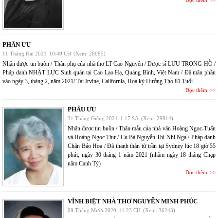
Đọc thêm
PHÂN ƯU
11 Tháng Hai 2021
10:49 CH
(Xem: 28085)
Nhận được tin buồn / Thân phụ của nhà thơ LT Cao Nguyên / Dược sĩ LƯU TRỌNG HỒ /
Pháp danh NHẬT LỰC Sinh quán tại Cao Lao Hạ, Quảng Bình, Việt Nam / Đã mãn phần
vào ngày 3, tháng 2, năm 2021/ Tại Irvine, California, Hoa kỳ Hưởng Thọ 81 Tuổi
Đọc thêm
PHÂU ƯU
31 Tháng Giêng 2021
1:17 SA
(Xem: 29814)
Nhận được tin buồn / Thân mẫu của nhà văn Hoàng Ngọc-Tuấn
và Hoàng Ngọc Thư / Cụ Bà Nguyễn Thị Nhị Nga / Pháp danh
Chân Bảo Hoa / Đã thanh thản từ trần tại Sydney lúc 18 giờ 55
phút, ngày 30 tháng 1 năm 2021 (nhằm ngày 18 tháng Chạp
năm Canh Tý)
Đọc thêm
VĨNH BIỆT NHÀ THƠ NGUYỄN MINH PHÚC
09 Tháng Mười 2020
11:23 CH
(Xem: 36243)