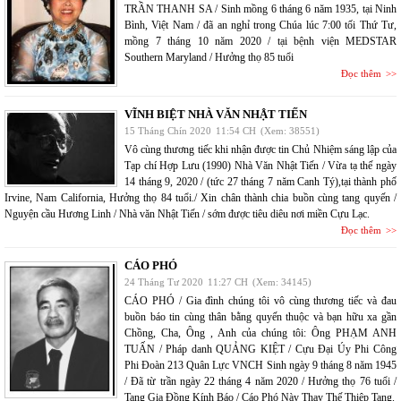
TRẦN THANH SA / Sinh mồng 6 tháng 6 năm 1935, tại Ninh
Bình, Việt Nam / đã an nghỉ trong Chúa lúc 7:00 tối Thứ Tư,
mồng 7 tháng 10 năm 2020 / tại bệnh viện MEDSTAR
Southern Maryland / Hưởng thọ 85 tuổi
Đọc thêm
VĨNH BIỆT NHÀ VĂN NHẬT TIẾN
15 Tháng Chín 2020
11:54 CH
(Xem: 38551)
Vô cùng thương tiếc khi nhận được tin Chủ Nhiệm sáng lập của
Tạp chí Hợp Lưu (1990) Nhà Văn Nhật Tiến / Vừa tạ thế ngày
14 tháng 9, 2020 / (tức 27 tháng 7 năm Canh Tý),tại thành phố
Irvine, Nam California, Hưởng thọ 84 tuổi./ Xin chân thành chia buồn cùng tang quyến /
Nguyện cầu Hương Linh / Nhà văn Nhật Tiến / sớm được tiêu diêu nơi miền Cựu Lạc.
Đọc thêm
CÁO PHÓ
24 Tháng Tư 2020
11:27 CH
(Xem: 34145)
CÁO PHÓ / Gia đình chúng tôi vô cùng thương tiếc và đau
buồn báo tin cùng thân bằng quyến thuộc và bạn hữu xa gần
Chồng, Cha, Ông , Anh của chúng tôi: Ông PHẠM ANH
TUẤN / Pháp danh QUẢNG KIỆT / Cựu Đại Úy Phi Công
Phi Đoàn 213 Quân Lực VNCH Sinh ngày 9 tháng 8 năm 1945
/ Đã từ trần ngày 22 tháng 4 năm 2020 / Hưởng thọ 76 tuổi /
Tang Gia Đồng Kính Báo / Cáo Phó Này Thay Thế Thiệp Tang.