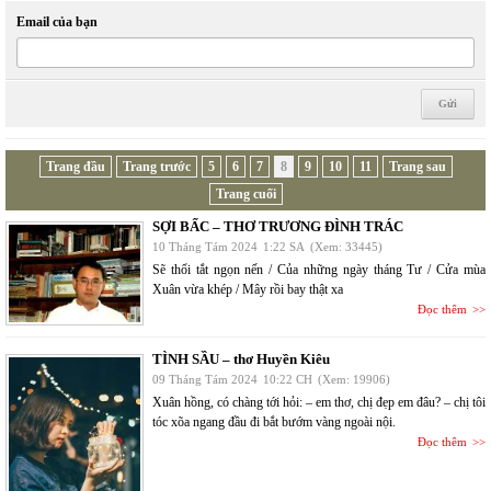
Email của bạn
Trang đầu
Trang trước
5
6
7
8
9
10
11
Trang sau
Trang cuối
SỢI BẤC – THƠ TRƯƠNG ĐÌNH TRÁC
10 Tháng Tám 2024
1:22 SA
(Xem: 33445)
Sẽ thổi tắt ngọn nến / Của những ngày tháng Tư / Cửa mùa
Xuân vừa khép / Mây rồi bay thật xa
Đọc thêm
TÌNH SẦU – thơ Huyền Kiêu
09 Tháng Tám 2024
10:22 CH
(Xem: 19906)
Xuân hồng, có chàng tới hỏi: – em thơ, chị đẹp em đâu? – chị tôi
tóc xõa ngang đầu đi bắt bướm vàng ngoài nội.
Đọc thêm