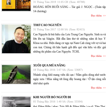
31 Tháng Tám 2019
11:05 CH
(Xem: 40788)
HOÀNG HÔN BUỔI SÁNG – Tác giả: J. NGỌC - (Toàn tập
14 chương)
Đọc thêm
THƠ CAO NGUYÊN
31 Tháng Tám 2017
12:00 SA
(Xem: 82415)
Cao Nguyên là bút hiệu của Lưu Trọng Cao Nguyên. Sinh ra và
lớn lên tại Sàigòn. Bắt đầu làm thơ từ những năm đi học Y
Khoa xa nhà. Hiện đang cư ngụ tại Nam Cali cùng với vợ và hai
con trai. Chúng tôi hân hạnh gởi đến quí văn hữu và độc giả
những thi phẩm của Cao Nguyên. TCHL
Đọc thêm
XUÔI QUA MÙA NẮNG
18 Tháng Bảy 2016
5:07 SA
(Xem: 53687)
Nhánh sông khô mang viên đá cạn / Nằm giữa dòng nhớ nước
ngày xưa / Mùa nắng tới lòng đầy hoang dại / Ở tận cùng nỗi
nhớ như quên
Đọc thêm
KHI NGƯỜI BỎ NGƯỜI ĐI
05 Tháng Bảy 2016
1:40 SA
(Xem: 55504)
thơ: Đặng Hiền / nhạc: Trúc Hồ & Đặng Hiền / ca sỹ: Tâm Thư,