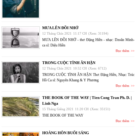
MƯA LÊN ĐỒI NHỚ
12 Tháng Chín 2021
11:17 CH
(Xem: 31194)
MƯA LÊN ĐỒI NHỚ - thơ: Đặng Hiền - nhạc: Dzoãn Minh-
ca sĩ: Diệu Hiền
Đọc thêm
TRONG CUỘC TÌNH ÂN HẬN
12 Tháng Chín 2021
10:52 CH
(Xem: 6712)
TRONG CUỘC TÌNH ÂN HẬN Thơ: Đặng Hiền, Nhạc: Trúc
Hồ Ca sĩ: Nguyên Khang & Y Phương
Đọc thêm
THE BOOK OF THE WAY | Tien Cong Tran Ph. D. |
Linh Nga
15 Tháng Giêng 2021
11:20 CH
(Xem: 35151)
THE BOOK OF THE WAY
Đọc thêm
HOÀNG HÔN BUỔI SÁNG