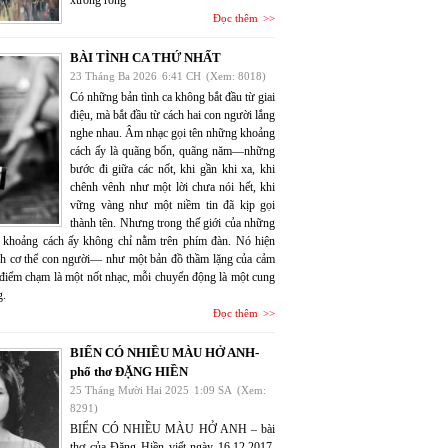
xương rồng
Đọc thêm
BÀI TÌNH CA THỨ NHẤT
23 Tháng Ba 2026
6:41 CH
(Xem: 8018)
Có những bản tình ca không bắt đầu từ giai
điệu, mà bắt đầu từ cách hai con người lắng
nghe nhau. Âm nhạc gọi tên những khoảng
cách ấy là quãng bốn, quãng năm—những
bước đi giữa các nốt, khi gần khi xa, khi
chênh vênh như một lời chưa nói hết, khi
vững vàng như một niềm tin đã kịp gọi
thành tên. Nhưng trong thế giới của những
 khoảng cách ấy không chỉ nằm trên phím đàn. Nó hiện
nh cơ thể con người— như một bản đồ thầm lặng của cảm
 điểm chạm là một nốt nhạc, mỗi chuyển động là một cung
g.
Đọc thêm
BIỂN CÓ NHIỀU MÀU HỞ ANH-
phổ thơ ĐẶNG HIỀN
25 Tháng Mười Hai 2025
1:09 SA
(Xem:
8291)
BIỂN CÓ NHIỀU MÀU HỞ ANH – bài
thơ của Đặng Hiền viết ngày 16.12.2017,