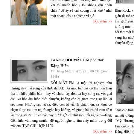
khi tôi muốn hôn / tôi không cần nhón
chân / cô ấy sẽ cúi xuống / rất khẽ / như
Blue Rock, v
một nhành cây / nghiêng vì gió
giản dị mà á
thế giới yêu
Đọc thêm
những ước mo
bài thơ một 
vang lên như
chuyển động.
Ca khúc ĐÔI MẮT EM phổ thơ:
Đặng Hiền
17 Tháng Mười Hai 2025
5:00 CH
(Xem:
8448)
ĐÔI MẮT EM là một thí nghiệm nhỏ
nhưng đầy mở rộng của thời đại AI: nơi một bài thơ có thể hóa thân
thành nhiều phiên bản—hay và chưa hay, đơn ca hay song ca, với giai
điệu và hòa âm luôn biến chuyển, không còn bị giam trong sự lặp lại
sáo mòn. Nhưng sau tất cả, điều còn lại vẫn là phần hồn: ca khúc có
chạm được trái tim người nghe hay không, và giọng hát có đủ cảm để ở
“hoa cúc tron
lại trong ký ức. Phiên bản này được gửi đi như một trải nghiệm—lắng,
ra một không
điện ảnh, và mong manh—để người nghe tự tìm thấy mình trong đôi
“Mỹ Hương” 
mắt em. TẠP CHÍ HỢP LƯU
Francisco T
Đọc thêm
Đặng Hiền- (