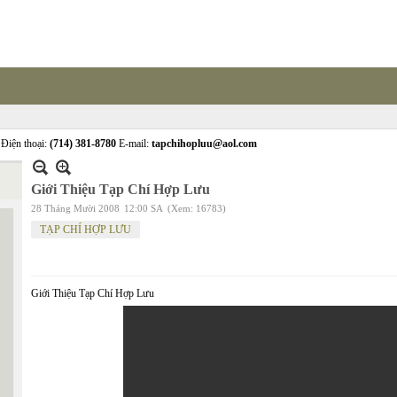
Điện thoại:
(714) 381-8780
E-mail:
tapchihopluu@aol.com
Giới Thiệu Tạp Chí Hợp Lưu
28 Tháng Mười 2008
12:00 SA
(Xem: 16783)
TẠP CHÍ HỢP LƯU
Giới Thiệu Tạp Chí Hợp Lưu