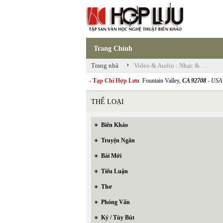
Trang Chính
›
Trang nhà
Video & Audio : Nhạc & . . .
- Tạp Chí Hợp Lưu
Fountain Valley,
CA 92708
- USA
THỂ LOẠI
Biên Khảo
Truyện Ngắn
Bài Mới
Tiểu Luận
Thơ
Phỏng Vấn
Ký / Tùy Bút