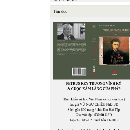
Tạp Chí Thi Bình
TCHL
THẠCH ĐÀ
Tìm đọc
THÁI BẢO
THÁI BÌNH
THÁI THANH
Thái Tú Hạp
THÁI UYÊN
Thái Vĩnh Khiêm (chuyển ngữ)
THẬN NHIÊN
THANH TRÚC
THANH TÙNG
THÀNH VĂN
THẢO HOÀN
Thế Dũng
THẾ GIANG
PETRUS KEY TRƯƠNG VĨNH KÝ
THẾ PHONG
& CUỘC XÂM LĂNG CỦA PHÁP
Thể Thao & Văn Hóa
Thể Thao Văn Hóa
(Biên khảo sử học Việt Nam xã hội văn hóa.)
THẾ UYÊN
Tác giả VŨ NGỰ CHIÊU PhD, JD
THIÊN DI
Sách gần 850 trang / chia làm Hai Tập
thơ
Gía mỗi tập :
$30.00
USD
THỌ MÂN
Tạp chí Hợp-Lưu xuất bản 11-2019
THU HƯƠNG
Thu Nguyễn