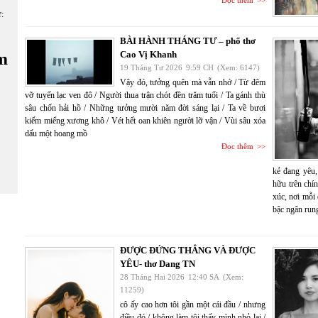
Đọc thêm
ữ:
BÀI HÀNH THÁNG TƯ – phổ thơ
Cao Vị Khanh
m
19 Tháng Tư 2026
9:59 CH
(Xem: 6147)
Vậy đó, tưởng quên mà vẫn nhớ / Từ đêm
vỡ tuyến lạc ven đô / Người thua trận chót đền trăm tuổi / Ta gánh thù
sâu chốn hải hồ / Những tưởng mười năm đời sáng lại / Ta về bươi
kiếm miểng xương khô / Vét hết oan khiên người lỡ vận / Vùi sâu xóa
dấu một hoang mồ
Đọc thêm
kẻ đang yêu,
hữu trên chí
xúc, nơi mỗi
bậc ngân run
ĐƯỢC ĐỨNG THẲNG VÀ ĐƯỢC
YÊU- thơ Dang TN
28 Tháng Hai 2026
12:40 SA
(Xem:
11259)
cô ấy cao hơn tôi gần một cái đầu / nhưng
điều đó / không làm tôi thấy mình nhỏ lại /