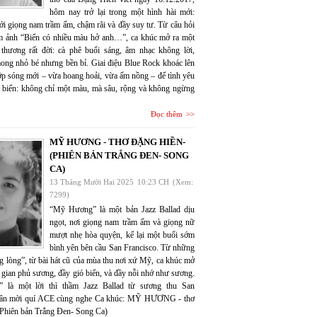
hôm nay trở lại trong một hình hài mới:
ới giọng nam trầm ấm, chậm rãi và đầy suy tư. Từ câu hỏi
m ảnh “Biển có nhiều màu hở anh…”, ca khúc mở ra một
 thương rất đời: cà phê buổi sáng, âm nhạc không lời,
ng nhỏ bé nhưng bền bỉ. Giai điệu Blue Rock khoác lên
lớp sóng mới – vừa hoang hoải, vừa ấm nồng – để tình yêu
 biển: không chỉ một màu, mà sâu, rộng và không ngừng
Đọc thêm
MỸ HƯƠNG - THƠ ĐẶNG HIỀN-
(PHIÊN BẢN TRẮNG ĐEN- SONG
CA)
13 Tháng Mười Hai 2025
10:23 CH
(Xem:
7299)
“Mỹ Hương” là một bản Jazz Ballad dịu
ngọt, nơi giọng nam trầm ấm và giọng nữ
mượt nhẹ hòa quyện, kể lại một buổi sớm
bình yên bên cầu San Francisco. Từ những
g lòng”, từ bài hát cũ của mùa thu nơi xứ Mỹ, ca khúc mở
 gian phủ sương, đầy gió biển, và đầy nỗi nhớ như sương.
là một lời thì thầm Jazz Ballad từ sương thu San
hân mời quí ACE cùng nghe Ca khúc: MỸ HƯƠNG - thơ
Phiên bản Trắng Đen- Song Ca)