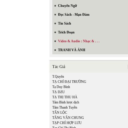
Chuyển Ngữ
Đọc Sách - Mạn Đàm
Tin Sách
Trích Đoạn
Video & Audio : Nhạc & . . .
TRANH VÀ ẢNH
In Trang
Tác Giả
T.Quyên
TẠ CHÍ ĐẠI TRƯỜNG
Tạ Duy Bình
TẠ DZU
TẠ THỊ THU HÀ
Tâm Bình lược dịch
Tâm Thanh Tuyền
TẤN LỘC
TĂNG VĂN CHUNG
TẠP CHÍ HỢP LƯU