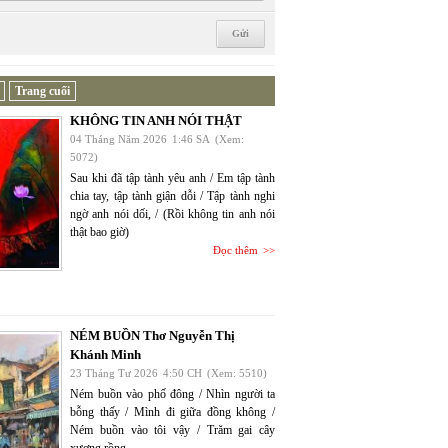
Trang cuối
KHÔNG TIN ANH NÓI THẬT
04 Tháng Năm 2026
1:46 SA
(Xem:
5072)
Sau khi đã tập tành yêu anh / Em tập tành
chia tay, tập tành giận dỗi / Tập tành nghi
ngờ anh nói dối, / (Rồi không tin anh nói
thật bao giờ)
Đọc thêm
NÉM BUỒN Thơ Nguyễn Thị
Khánh Minh
23 Tháng Tư 2026
4:50 CH
(Xem: 5510)
Ném buồn vào phố đông / Nhìn người ta
bỗng thấy / Mình đi giữa đồng không /
Ném buồn vào tôi vậy / Trăm gai cây