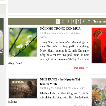
1
2
3
4
5
6
7
Trang sau
NỖI NHỚ TRONG CƠN MƯA
04 Tháng Năm 2026
2:56 SA
(Xem:
3463)
Tháng Năm, Sài Gòn vừa chớm những cơn
mưa đầu mùa. Không phải mưa tháng
Mười Hai… nhưng lạ là, mỗi lần nghe
tiếng mưa rơi trên mái phố, mình lại nhớ
đến một bài thơ cũ— như thể ký ức có mùa
riêng của nó.
Đọc thêm
NHỊP DỪNG - thơ Nguyễn Thị
Khánh Minh
23 Tháng Tư 2026
9:06 CH
(Xem: 4961)
Khoảnh khắc dài theo tiếng gọi / Rốt lại
một chiều câm tiếng nói / Đợi chờ đuối một
giấc mơ /