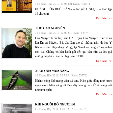
31 Tháng Tám 2019
11:05 CH
(Xem: 40851)
HOÀNG HÔN BUỔI SÁNG – Tác giả: J. NGỌC - (Toàn tập
14 chương)
Đọc thêm
THƠ CAO NGUYÊN
31 Tháng Tám 2017
12:00 SA
(Xem: 82474)
Cao Nguyên là bút hiệu của Lưu Trọng Cao Nguyên. Sinh ra và
lớn lên tại Sàigòn. Bắt đầu làm thơ từ những năm đi học Y
Khoa xa nhà. Hiện đang cư ngụ tại Nam Cali cùng với vợ và hai
con trai. Chúng tôi hân hạnh gởi đến quí văn hữu và độc giả
những thi phẩm của Cao Nguyên. TCHL
Đọc thêm
XUÔI QUA MÙA NẮNG
18 Tháng Bảy 2016
5:07 SA
(Xem: 53773)
Nhánh sông khô mang viên đá cạn / Nằm giữa dòng nhớ nước
ngày xưa / Mùa nắng tới lòng đầy hoang dại / Ở tận cùng nỗi
nhớ như quên
Đọc thêm
KHI NGƯỜI BỎ NGƯỜI ĐI
05 Tháng Bảy 2016
1:40 SA
(Xem: 55578)