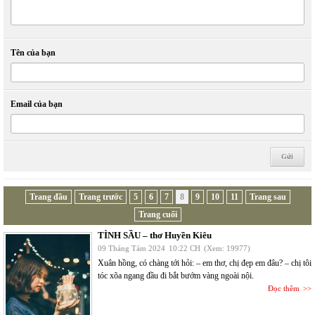
Tên của bạn
Email của bạn
Trang đầu
Trang trước
5
6
7
8
9
10
11
Trang sau
Trang cuối
TÌNH SẦU – thơ Huyền Kiêu
09 Tháng Tám 2024
10:22 CH
(Xem: 19977)
Xuân hồng, có chàng tới hỏi: – em thơ, chị đẹp em đâu? – chị tôi
tóc xõa ngang đầu đi bắt bướm vàng ngoài nội.
Đọc thêm