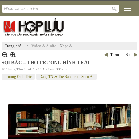
›
Trang nhà
Video & Audio : Nhạc & . . .
Trước
Sau
SỢI BẤC – THƠ TRƯƠNG ĐÌNH TRÁC
10 Tháng Tám 2024
1:22 SA
(Xem: 33529)
Trương Đình Trác
Dang TN & The Band from Suno AI