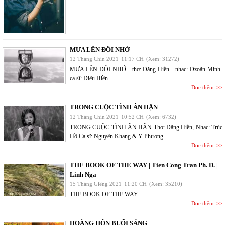
MƯA LÊN ĐỒI NHỚ
12 Tháng Chín 2021
11:17 CH
(Xem: 31272)
MƯA LÊN ĐỒI NHỚ - thơ: Đặng Hiền - nhạc: Dzoãn Minh-
ca sĩ: Diệu Hiền
Đọc thêm
TRONG CUỘC TÌNH ÂN HẬN
12 Tháng Chín 2021
10:52 CH
(Xem: 6732)
TRONG CUỘC TÌNH ÂN HẬN Thơ: Đặng Hiền, Nhạc: Trúc
Hồ Ca sĩ: Nguyên Khang & Y Phương
Đọc thêm
THE BOOK OF THE WAY | Tien Cong Tran Ph. D. |
Linh Nga
15 Tháng Giêng 2021
11:20 CH
(Xem: 35210)
THE BOOK OF THE WAY
Đọc thêm
HOÀNG HÔN BUỔI SÁNG