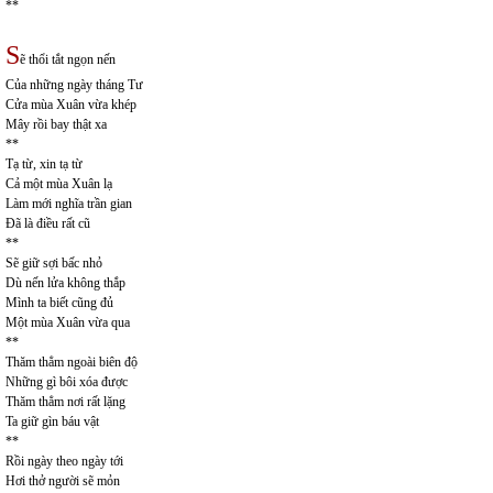
**
S
ẽ thổi tắt ngọn nến
Của những ngày tháng Tư
Cửa mùa Xuân vừa khép
Mây rồi bay thật xa
**
Tạ từ, xin tạ từ
Cả một mùa Xuân lạ
Làm mới nghĩa trần gian
Đã là điều rất cũ
**
Sẽ giữ sợi bấc nhỏ
Dù nến lửa không thắp
Mình ta biết cũng đủ
Một mùa Xuân vừa qua
**
Thăm thẳm ngoài biên độ
Những gì bôi xóa được
Thăm thẳm nơi rất lặng
Ta giữ gìn báu vật
**
Rồi ngày theo ngày tới
Hơi thở người sẽ mỏn