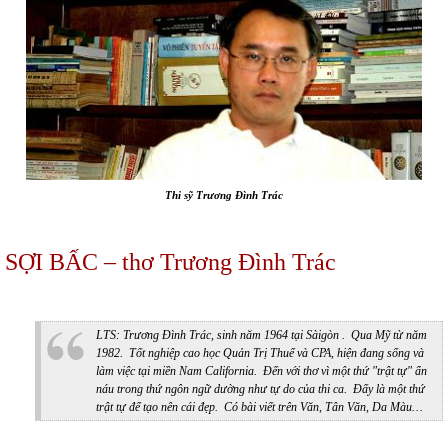
Thi sỹ Trương Đình Trác
SỢI BẤC – thơ Trương Đình Trác
LTS: Trương Đình Trác, sinh năm 1964 tại Sàigòn . Qua Mỹ từ năm
1982. Tốt nghiệp cao học Quản Trị Thuế và CPA, hiện đang sống và
làm việc tại miền Nam California. Đến với thơ vì một thứ "trật tự" ẩn
náu trong thứ ngôn ngữ dường như tự do của thi ca. Đấy là một thứ
trật tự để tạo nên cái đẹp. Có bài viết trên Văn, Tân Văn, Da Màu…