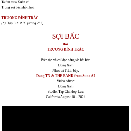
Ta tìm mùa Xuân cũ
Trong sợi bấc nhỏ nhoi.
TRƯƠNG ĐÌNH TRÁC
(*) Hợp Lưu # 99 (trang 252)
SỢI BẤC
thơ
TRƯƠNG ĐÌNH TRÁC
Biên tập và chỉ đạo sáng tác bài hát:
Đặng Hiền
Nhạc và Trình bày:
Dang TN & THE BAND from Suno AI
Video editor:
Đặng Hiền
Studio: Tạp Chí Hợp-Lưu
California August 10 – 2024