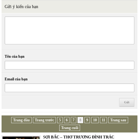
Gửi ý kiến của bạn
Tên của bạn
Email của bạn
Trang đầu
Trang trước
5
6
7
8
9
10
11
Trang sau
Trang cuối
SỢI BẤC – THƠ TRƯƠNG ĐÌNH TRÁC