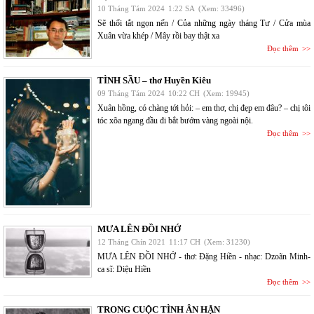
10 Tháng Tám 2024
1:22 SA
(Xem: 33496)
Sẽ thổi tắt ngọn nến / Của những ngày tháng Tư / Cửa mùa
Xuân vừa khép / Mây rồi bay thật xa
Đọc thêm
TÌNH SẦU – thơ Huyền Kiêu
09 Tháng Tám 2024
10:22 CH
(Xem: 19945)
Xuân hồng, có chàng tới hỏi: – em thơ, chị đẹp em đâu? – chị tôi
tóc xõa ngang đầu đi bắt bướm vàng ngoài nội.
Đọc thêm
MƯA LÊN ĐỒI NHỚ
12 Tháng Chín 2021
11:17 CH
(Xem: 31230)
MƯA LÊN ĐỒI NHỚ - thơ: Đặng Hiền - nhạc: Dzoãn Minh-
ca sĩ: Diệu Hiền
Đọc thêm
TRONG CUỘC TÌNH ÂN HẬN