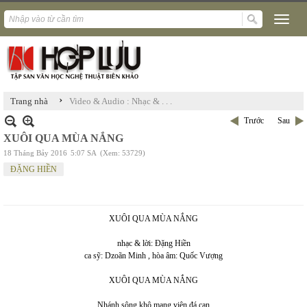
›
Trang nhà
Video & Audio : Nhạc & . . .
Trước
Sau
XUÔI QUA MÙA NẮNG
18 Tháng Bảy 2016
5:07 SA
(Xem: 53729)
ĐẶNG HIỀN
XUÔI QUA MÙA NẮNG
nhạc & lời: Đặng Hiền
ca sỹ: Dzoãn Minh , hòa âm: Quốc Vượng
XUÔI QUA MÙA NẮNG
Nhánh sông khô mang viên đá cạn