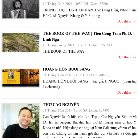
12 Tháng Chín 2021
10:52 CH
(Xem: 6720)
TRONG CUỘC TÌNH ÂN HẬN Thơ: Đặng Hiền, Nhạc: Trúc
Hồ Ca sĩ: Nguyên Khang & Y Phương
Đọc thêm
THE BOOK OF THE WAY | Tien Cong Tran Ph. D. |
Linh Nga
15 Tháng Giêng 2021
11:20 CH
(Xem: 35181)
THE BOOK OF THE WAY
Đọc thêm
HOÀNG HÔN BUỔI SÁNG
31 Tháng Tám 2019
11:05 CH
(Xem: 40826)
HOÀNG HÔN BUỔI SÁNG – Tác giả: J. NGỌC - (Toàn tập
14 chương)
Đọc thêm
THƠ CAO NGUYÊN
31 Tháng Tám 2017
12:00 SA
(Xem: 82449)
Cao Nguyên là bút hiệu của Lưu Trọng Cao Nguyên. Sinh ra và
lớn lên tại Sàigòn. Bắt đầu làm thơ từ những năm đi học Y
Khoa xa nhà. Hiện đang cư ngụ tại Nam Cali cùng với vợ và hai
con trai. Chúng tôi hân hạnh gởi đến quí văn hữu và độc giả