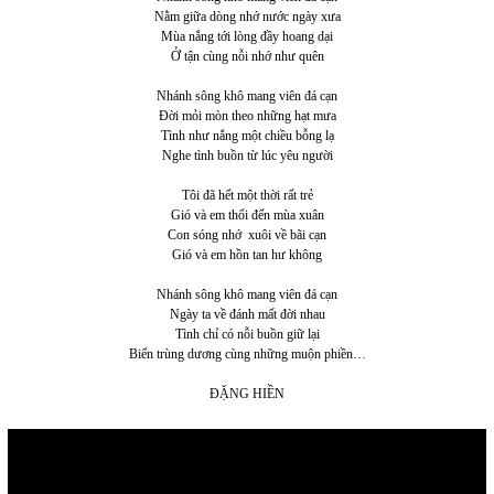
Nằm giữa dòng nhớ nước ngày xưa
Mùa nắng tới lòng đầy hoang dại
Ở tận cùng nỗi nhớ như quên
Nhánh sông khô mang viên đá cạn
Đời mỏi mòn theo những hạt mưa
Tình như nắng một chiều bỗng lạ
Nghe tình buồn từ lúc yêu người
Tôi đã hết một thời rất trẻ
Gió và em thổi đến mùa xuân
Con sóng nhớ xuôi về bãi cạn
Gió và em hồn tan hư không
Nhánh sông khô mang viên đá cạn
Ngày ta về đánh mất đời nhau
Tình chỉ có nỗi buồn giữ lại
Biển trùng dương cùng những muộn phiền…
ĐẶNG HIỀN