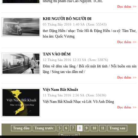
những thi phẩm của Cao Nguyên. TCHL
Đọc thêm
KHI NGƯỜI BỎ NGƯỜI ĐI
05 Tháng Bảy 2016
1:40 SA
(Xem: 55543)
thơ: Đặng Hiền / nhạc: Trúc Hồ & Đặng Hiền / ca sỹ: Tâm Thư,
hòa âm: Quốc Vượng
Đọc thêm
TAN VÀO ĐÊM
12 Tháng Sáu 2016
12:33 SA
(Xem: 53876)
Đêm về đêm sâu lắng / Bối rối một lời tình / Nỗi buồn em nín
lặng / Sóng tan vào đắm mê /
Đọc thêm
Việt Nam Bất Khuất
11 Tháng Sáu 2016
2:56 SA
(Xem: 55636)
Việt Nam Bất Khuất Nhạc và Lời: Võ Anh Dũng
Đọc thêm
Trang đầu
Trang trước
5
6
7
8
9
10
11
Trang sau
Trang cuối