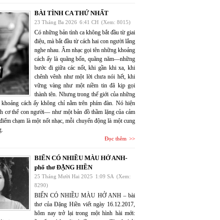
BÀI TÌNH CA THỨ NHẤT
23 Tháng Ba 2026
6:41 CH
(Xem: 8015)
Có những bản tình ca không bắt đầu từ giai
điệu, mà bắt đầu từ cách hai con người lắng
nghe nhau. Âm nhạc gọi tên những khoảng
cách ấy là quãng bốn, quãng năm—những
bước đi giữa các nốt, khi gần khi xa, khi
chênh vênh như một lời chưa nói hết, khi
vững vàng như một niềm tin đã kịp gọi
thành tên. Nhưng trong thế giới của những
 khoảng cách ấy không chỉ nằm trên phím đàn. Nó hiện
nh cơ thể con người— như một bản đồ thầm lặng của cảm
 điểm chạm là một nốt nhạc, mỗi chuyển động là một cung
g.
Đọc thêm
BIỂN CÓ NHIỀU MÀU HỞ ANH-
phổ thơ ĐẶNG HIỀN
25 Tháng Mười Hai 2025
1:09 SA
(Xem:
8290)
BIỂN CÓ NHIỀU MÀU HỞ ANH – bài
thơ của Đặng Hiền viết ngày 16.12.2017,
hôm nay trở lại trong một hình hài mới: