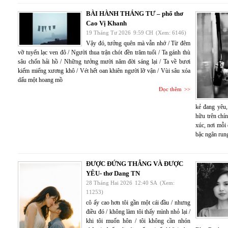
BÀI HÀNH THÁNG TƯ – phổ thơ
Cao Vị Khanh
19 Tháng Tư 2026
9:59 CH
(Xem: 6146)
Vậy đó, tưởng quên mà vẫn nhớ / Từ đêm
vỡ tuyến lạc ven đô / Người thua trận chót đền trăm tuổi / Ta gánh thù
sâu chốn hải hồ / Những tưởng mười năm đời sáng lại / Ta về bươi
kiếm miểng xương khô / Vét hết oan khiên người lỡ vận / Vùi sâu xóa
dấu một hoang mồ
Đọc thêm
kẻ đang yêu,
hữu trên chí
xúc, nơi mỗi
bậc ngân run
ĐƯỢC ĐỨNG THẲNG VÀ ĐƯỢC
YÊU- thơ Dang TN
28 Tháng Hai 2026
12:40 SA
(Xem:
11253)
cô ấy cao hơn tôi gần một cái đầu / nhưng
điều đó / không làm tôi thấy mình nhỏ lại /
khi tôi muốn hôn / tôi không cần nhón