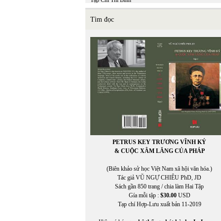
Tạp Chí Thi Bình
TCHL
THẠCH ĐÀ
Tìm đọc
THÁI BẢO
THÁI BÌNH
THÁI THANH
Thái Tú Hạp
THÁI UYÊN
Thái Vĩnh Khiêm (chuyển ngữ)
THẬN NHIÊN
THANH TRÚC
THANH TÙNG
THÀNH VĂN
THẢO HOÀN
Thế Dũng
THẾ GIANG
PETRUS KEY TRƯƠNG VĨNH KÝ
THẾ PHONG
& CUỘC XÂM LĂNG CỦA PHÁP
Thể Thao & Văn Hóa
Thể Thao Văn Hóa
(Biên khảo sử học Việt Nam xã hội văn hóa.)
THẾ UYÊN
Tác giả VŨ NGỰ CHIÊU PhD, JD
THIÊN DI
Sách gần 850 trang / chia làm Hai Tập
thơ
Gía mỗi tập :
$30.00
USD
THỌ MÂN
Tạp chí Hợp-Lưu xuất bản 11-2019
THU HƯƠNG
Thu Nguyễn