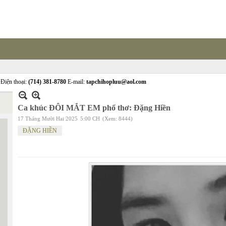
Điện thoại:
(714) 381-8780
E-mail:
tapchihopluu@aol.com
Ca khúc ĐÔI MẮT EM phổ thơ: Đặng Hiền
17 Tháng Mười Hai 2025
5:00 CH
(Xem: 8444)
ĐẶNG HIỀN