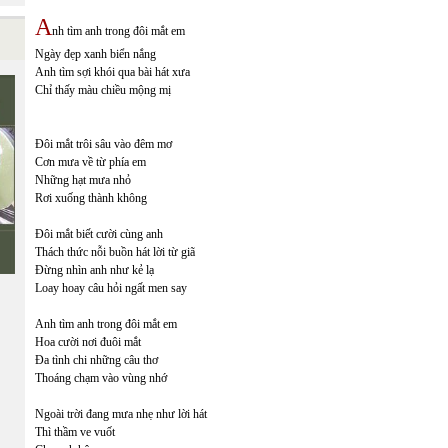
A
nh tìm anh trong đôi mắt em
Ngày đẹp xanh biển nắng
Anh tìm sợi khói qua bài hát xưa
Chỉ thấy màu chiều mộng mị
Đôi mắt trôi sâu vào đêm mơ
Cơn mưa về từ phía em
Những hạt mưa nhỏ
Rơi xuống thành không
Đôi mắt biết cười cùng anh
Thách thức nỗi buồn hát lời từ giã
Đừng nhìn anh như kẻ lạ
Loay hoay câu hỏi ngất men say
Anh tìm anh trong đôi mắt em
Hoa cười nơi đuôi mắt
Đa tình chi những câu thơ
Thoáng chạm vào vùng nhớ
Ngoài trời đang mưa nhẹ như lời hát
Thì thầm ve vuốt