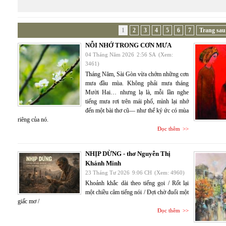
1
2
3
4
5
6
7
Trang sau
NỖI NHỚ TRONG CƠN MƯA
04 Tháng Năm 2026
2:56 SA
(Xem:
3461)
Tháng Năm, Sài Gòn vừa chớm những cơn
mưa đầu mùa. Không phải mưa tháng
Mười Hai… nhưng lạ là, mỗi lần nghe
tiếng mưa rơi trên mái phố, mình lại nhớ
đến một bài thơ cũ— như thể ký ức có mùa
riêng của nó.
Đọc thêm
NHỊP DỪNG - thơ Nguyễn Thị
Khánh Minh
23 Tháng Tư 2026
9:06 CH
(Xem: 4960)
Khoảnh khắc dài theo tiếng gọi / Rốt lại
một chiều câm tiếng nói / Đợi chờ đuối một
giấc mơ /
Đọc thêm