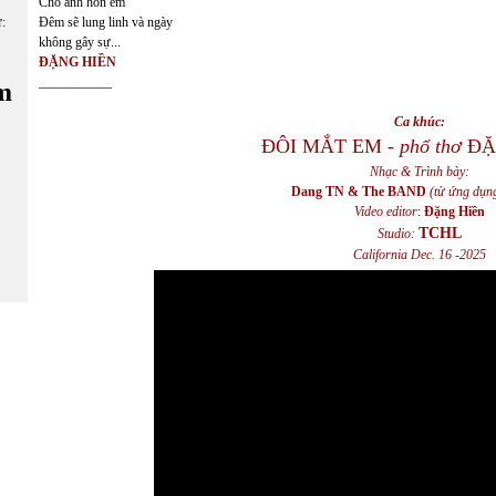
Cho anh hôn em
ữ:
Đêm sẽ lung linh và ngày
không gây sự...
ĐẶNG HIỀN
___________
m
Ca khúc:
ĐÔI MẮT EM -
phổ thơ
ĐẶ
Nhạc & Trình bày:
Dang TN & The BAND
(từ ứng dụn
Video editor
:
Đặng Hiền
TCHL
Studio:
California Dec. 16 -2025