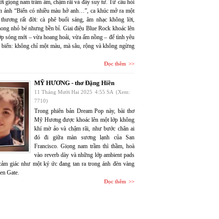
ới giọng nam trầm ấm, chậm rãi và đầy suy tư. Từ câu hỏi
m ảnh “Biển có nhiều màu hở anh…”, ca khúc mở ra một
 thương rất đời: cà phê buổi sáng, âm nhạc không lời,
ng nhỏ bé nhưng bền bỉ. Giai điệu Blue Rock khoác lên
lớp sóng mới – vừa hoang hoải, vừa ấm nồng – để tình yêu
 biển: không chỉ một màu, mà sâu, rộng và không ngừng
Đọc thêm
MỸ HƯƠNG - thơ Đặng Hiền
11 Tháng Mười Hai 2025
4:55 SA
(Xem:
7710)
Trong phiên bản Dream Pop này, bài thơ
Mỹ Hương được khoác lên một lớp không
khí mờ ảo và chậm rãi, như bước chân ai
đó đi giữa màn sương lạnh của San
Francisco. Giọng nam trầm thì thầm, hoà
vào reverb dày và những lớp ambient pads
 cảm giác như một ký ức đang tan ra trong ánh đèn vàng
en Gate.
Đọc thêm