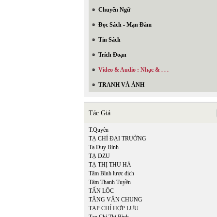
Chuyển Ngữ
Đọc Sách - Mạn Đàm
Tin Sách
Trích Đoạn
Video & Audio : Nhạc & . . .
TRANH VÀ ẢNH
Tác Giả
T.Quyên
TẠ CHÍ ĐẠI TRƯỜNG
Tạ Duy Bình
TẠ DZU
TẠ THỊ THU HÀ
Tâm Bình lược dịch
Tâm Thanh Tuyền
TẤN LỘC
TĂNG VĂN CHUNG
TẠP CHÍ HỢP LƯU