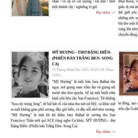
chân / cô ấy sẽ cúi xuống / rất khẽ / như
Blue Rock, v
một nhành cây / nghiêng vì gió
giản dị mà á
thế giới yêu
Đọc thêm
những ước mo
bài thơ một 
vang lên như
chuyển động.
MỸ HƯƠNG - THƠ ĐẶNG HIỀN-
(PHIÊN BẢN TRẮNG ĐEN- SONG
CA)
13 Tháng Mười Hai 2025
10:23 CH
(Xem:
7297)
“Mỹ Hương” là một bản Jazz Ballad dịu
ngọt, nơi giọng nam trầm ấm và giọng nữ
mượt nhẹ hòa quyện, kể lại một buổi sớm
bình yên bên cầu San Francisco. Từ những
lơ lửng, tạo
“hoa cúc trong lòng”, từ bài hát cũ của mùa thu nơi xứ Mỹ, ca khúc mở
trên cầu Gold
ra một không gian phủ sương, đầy gió biển, và đầy nỗi nhớ như sương.
“Mỹ Hương” là một lời thì thầm Jazz Ballad từ sương thu San
Francisco Thân mời quí ACE cùng nghe Ca khúc: MỸ HƯƠNG - thơ
Đặng Hiền- (Phiên bản Trắng Đen- Song Ca)
Đọc thêm