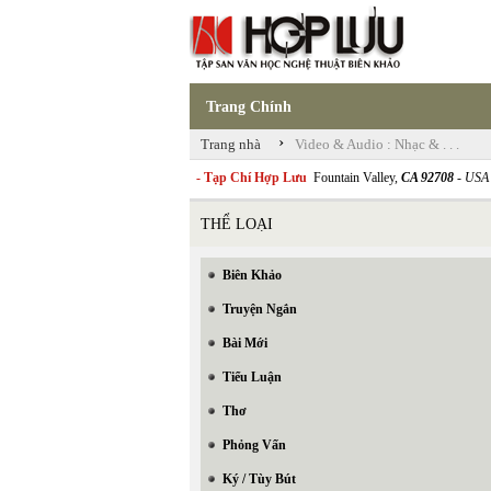
Trang Chính
›
Trang nhà
Video & Audio : Nhạc & . . .
- Tạp Chí Hợp Lưu
Fountain Valley,
CA 92708
- USA
THỂ LOẠI
Biên Khảo
Truyện Ngắn
Bài Mới
Tiểu Luận
Thơ
Phỏng Vấn
Ký / Tùy Bút