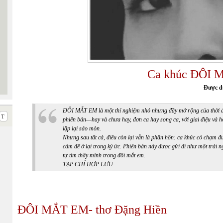
Ca khúc ĐÔI M
Được d
ĐÔI MẮT EM là một thí nghiệm nhỏ nhưng đầy mở rộng của thời đại
phiên bản—hay và chưa hay, đơn ca hay song ca, với giai điệu và 
lặp lại sáo mòn.
Nhưng sau tất cả, điều còn lại vẫn là phần hồn: ca khúc có chạm đ
cảm để ở lại trong ký ức. Phiên bản này được gửi đi như một tr
tự tìm thấy mình trong đôi mắt em.
TẠP CHÍ HỢP LƯU
ĐÔI MẮT EM- thơ Đặng Hiền