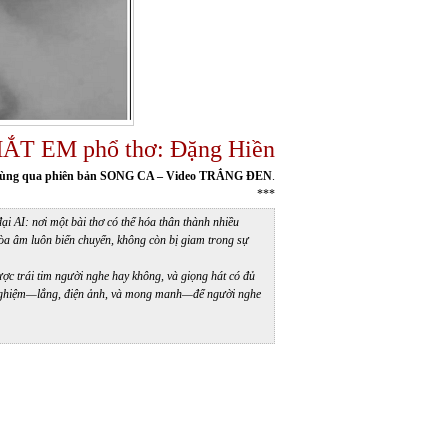
ẮT EM phổ thơ: Đặng Hiền
ùng qua phiên bản SONG CA – Video TRẮNG ĐEN
.
***
 AI: nơi một bài thơ có thể hóa thân thành nhiều
hòa âm luôn biến chuyển, không còn bị giam trong sự
ược trái tim người nghe hay không, và giọng hát có đủ
ải nghiệm—lắng, điện ảnh, và mong manh—để người nghe