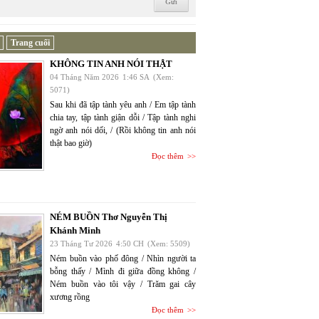
Trang cuối
KHÔNG TIN ANH NÓI THẬT
04 Tháng Năm 2026
1:46 SA
(Xem:
5071)
Sau khi đã tập tành yêu anh / Em tập tành
chia tay, tập tành giận dỗi / Tập tành nghi
ngờ anh nói dối, / (Rồi không tin anh nói
thật bao giờ)
Đọc thêm
NÉM BUỒN Thơ Nguyễn Thị
Khánh Minh
23 Tháng Tư 2026
4:50 CH
(Xem: 5509)
Ném buồn vào phố đông / Nhìn người ta
bỗng thấy / Mình đi giữa đồng không /
Ném buồn vào tôi vậy / Trăm gai cây
xương rồng
Đọc thêm