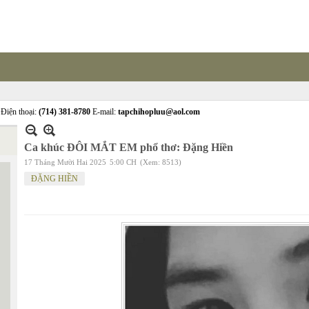
Điện thoại:
(714) 381-8780
E-mail:
tapchihopluu@aol.com
Ca khúc ĐÔI MẮT EM phổ thơ: Đặng Hiền
17 Tháng Mười Hai 2025
5:00 CH
(Xem: 8513)
ĐẶNG HIỀN