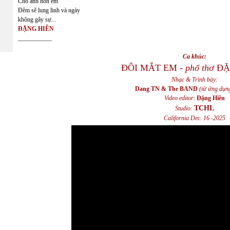
Cho anh hôn em
Đêm sẽ lung linh và ngày
không gây sự...
ĐẶNG HIỀN
___________
Ca khúc:
ĐÔI MẮT EM -
phổ thơ
ĐẶ
Nhạc & Trình bày:
Dang TN & The BAND
(từ ứng dụn
Video editor
:
Đặng Hiền
TCHL
Studio:
California Dec. 16 -2025