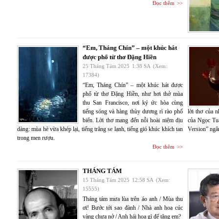
Đọc thêm
“Em, Tháng Chín” – một khúc hát
được phổ từ thơ Đặng Hiền
25 Tháng Tám 2025
1:38 SA
(Xem:
17384)
“Em, Tháng Chín” – một khúc hát được
phổ từ thơ Đặng Hiền, như hơi thở mùa
thu San Francisco, nơi ký ức hòa cùng
tiếng sóng và hàng thùy dương rì rào phố
lời thơ của 
biển. Lời thơ mang đến nỗi hoài niệm dịu
của Ngọc T
dàng: mùa hè vừa khép lại, tiếng trăng se lạnh, tiếng gió khúc khích tan
Version” ngân
trong men rượu.
Đọc thêm
THÁNG TÁM
15 Tháng Tám 2025
12:58 SA
(Xem:
15555)
Tháng tám mưa lùa trên áo anh / Mùa thu
ơi! Bước tới sao đành / Nhà anh hoa cúc
vàng chưa nở / Anh hái hoa gì để tặng em?