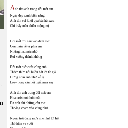
A
nh tìm anh trong đôi mắt em
Ngày đẹp xanh biển nắng
Anh tìm sợi khói qua bài hát xưa
Chỉ thấy màu chiều mộng mị
Đôi mắt trôi sâu vào đêm mơ
Cơn mưa về từ phía em
Những hạt mưa nhỏ
Rơi xuống thành không
Đôi mắt biết cười cùng anh
Thách thức nỗi buồn hát lời từ giã
Đừng nhìn anh như kẻ lạ
Loay hoay câu hỏi ngất men say
ữ:
Anh tìm anh trong đôi mắt em
Hoa cười nơi đuôi mắt
m
Đa tình chi những câu thơ
Thoáng chạm vào vùng nhớ
Ngoài trời đang mưa nhẹ như lời hát
Thì thầm ve vuốt