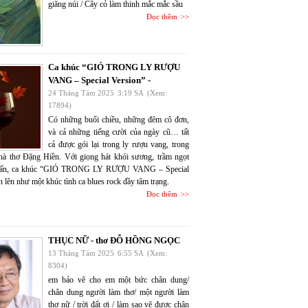
giăng núi / Cây cỏ làm thinh mắc mắc sầu
Đọc thêm
Ca khúc “GIÓ TRONG LY RƯỢU
VANG – Special Version” -
24 Tháng Tám 2025
3:19 SA
(Xem:
17894)
Có những buổi chiều, những đêm cô đơn,
và cả những tiếng cười của ngày cũ… tất
cả được gói lại trong ly rượu vang, trong
nhà thơ Đặng Hiền. Với giọng hát khói sương, trầm ngọt
uấn, ca khúc “GIÓ TRONG LY RƯỢU VANG – Special
 lên như một khúc tình ca blues rock đầy tâm trạng.
Đọc thêm
THỤC NỮ - thơ ĐỖ HỒNG NGỌC
13 Tháng Tám 2025
6:55 SA
(Xem:
8304)
em bảo vẽ cho em một bức chân dung/
chân dung người làm thơ/ một người làm
thơ nữ / trời đất ơi / làm sao vẽ được chân