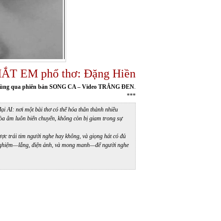
ẮT EM phổ thơ: Đặng Hiền
ùng qua phiên bản SONG CA – Video TRẮNG ĐEN
.
***
 AI: nơi một bài thơ có thể hóa thân thành nhiều
hòa âm luôn biến chuyển, không còn bị giam trong sự
ược trái tim người nghe hay không, và giọng hát có đủ
ải nghiệm—lắng, điện ảnh, và mong manh—để người nghe