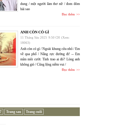
dung / một người làm thơ nữ / đom đóm
hái sao
Đọc thêm
ANH CÒN CÓ GÌ
11 Tháng Sáu 2025
9:50 CH
(Xem:
18063)
Anh còn có gì / Ngoài khung cửa nhỏ / Em
về qua phố / Nắng rực đường đi! -- Em
mỉm môi cười: Tình trao ai đó? Lòng anh
không gió / Cũng lộng niềm vui /
Đọc thêm
7
Trang sau
Trang cuối