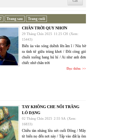
7
Trang sau
Trang cuối
CHÂN TRỜI QUY NHƠN
29 Tháng Chín 2025
11:25 CH
(Xem:
15443)
Biển ùa vào sóng duềnh lên ầm ĩ / Níu bờ
ra tình tứ giữa trùng khơi / Đôi còng gió
chuồi xuống hang hú hí / Ai như anh đơn
chiếc nhớ chân trời
Đọc thêm
TAY KHÔNG CHE NỔI TRĂNG
LÓ DẠNG
02 Tháng Chín 2025
2:55 SA
(Xem:
16833)
Chiều tàn nháng lửa nét cuối Đông / Mây
từ biển nọ đến nơi này / Tấp vào đất lạ ôm