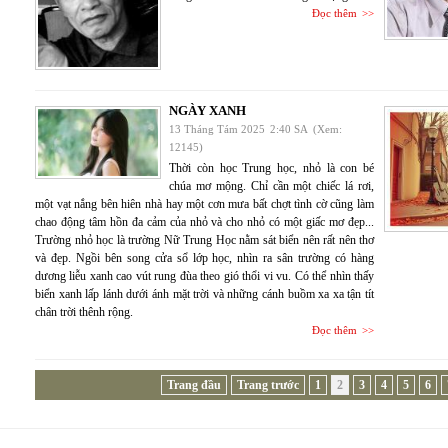
Đọc thêm
NGÀY XANH
13 Tháng Tám 2025
2:40 SA
(Xem:
12145)
Thời còn học Trung học, nhỏ là con bé
chúa mơ mộng. Chỉ cần một chiếc lá rơi,
một vạt nắng bên hiên nhà hay một cơn mưa bất chợt tình cờ cũng làm
chao động tâm hồn đa cảm của nhỏ và cho nhỏ có một giấc mơ đẹp...
Trường nhỏ học là trường Nữ Trung Học nằm sát biển nên rất nên thơ
và đẹp. Ngồi bên song cửa sổ lớp học, nhìn ra sân trường có hàng
dương liễu xanh cao vút rung đùa theo gió thổi vi vu. Có thể nhìn thấy
biển xanh lấp lánh dưới ánh mặt trời và những cánh buồm xa xa tận tít
chân trời thênh rộng.
Đọc thêm
Trang đầu
Trang trước
1
2
3
4
5
6