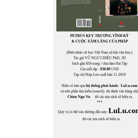
PETRUS KEY TRƯƠNG VĨNH KÝ
& CUỘC XÂM LĂNG CỦA PHÁP
(Biên khảo sử học Việt Nam xã hội văn hóa.)
Tác giả VŨ NGỰ CHIÊU PhD, JD
Sách gần 850 trang / chia làm Hai Tập
Gía mỗi tập :
$30.00
USD
Tạp chí Hợp-Lưu xuất bản 11-2019
Hiện có bán qua
hệ thống phát hành:
LuLu.com
và trên phần tìm kiếm (search) thì đánh vào hàng ch
Chieu Ngu Vu
thì các tựa sách sẽ hiện ra.
***
LuLu.co
Quý vị có thể vào đường dẫn này:
thì các tựa sách sẽ hiện ra.