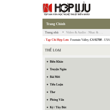
Trang Chính
›
Trang nhà
Video & Audio : Nhạc & . . .
- Tạp Chí Hợp Lưu
Fountain Valley,
CA 92708
- USA
THỂ LOẠI
Biên Khảo
Truyện Ngắn
Bài Mới
Tiểu Luận
Thơ
Phỏng Vấn
Ký / Tùy Bút