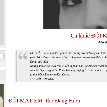
Ca khúc ĐÔI M
Được d
ĐÔI MẮT EM là một thí nghiệm nhỏ nhưng đầy mở rộng của thời đại
phiên bản—hay và chưa hay, đơn ca hay song ca, với giai điệu và 
lặp lại sáo mòn.
Nhưng sau tất cả, điều còn lại vẫn là phần hồn: ca khúc có chạm đ
cảm để ở lại trong ký ức. Phiên bản này được gửi đi như một tr
tự tìm thấy mình trong đôi mắt em.
TẠP CHÍ HỢP LƯU
ĐÔI MẮT EM- thơ Đặng Hiền