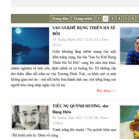
Trang đầu
Trang trước
1
2
3
4
5
6
SAO SA KHẼ RỤNG THIÊN HÀ XẺ
ĐÔI
10 Tháng Mười 2025
12:02 SA
(Xem:
9255)
Giữa khoảng lặng mênh mang của một
đêm trăng rụng, bài hát “Sao Sa Khẽ Rụng
Thiên Hà Xẻ Đôi” vang lên như một khúc
chiêm nghiệm về tình yêu, định mệnh và sự buông bỏ. Từ những câu
thơ thấm đẫm nỗi trầm tư của Trương Đình Trác, ca khúc mở ra một
không gian mờ ảo – nơi nỗi buồn hóa thành ánh sao, nơi tiếng lòng con
người hòa cùng nhịp ngân của vũ trụ.
Đọc thêm
TIẾC NỤ QUỲNH HƯƠNG- thơ
Đặng Hiền
06 Tháng Chín 2025
11:42 CH
(Xem:
17083)
Vành trăng lên muộn / Nụ quỳnh hôm qua
/ Rũ buồn trên lá / Đêm vô cùng