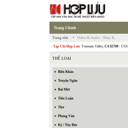
Trang Chính
›
Trang nhà
Video & Audio : Nhạc & . . .
- Tạp Chí Hợp Lưu
Fountain Valley,
CA 92708
- USA
THỂ LOẠI
Biên Khảo
Truyện Ngắn
Bài Mới
Tiểu Luận
Thơ
Phỏng Vấn
Ký / Tùy Bút