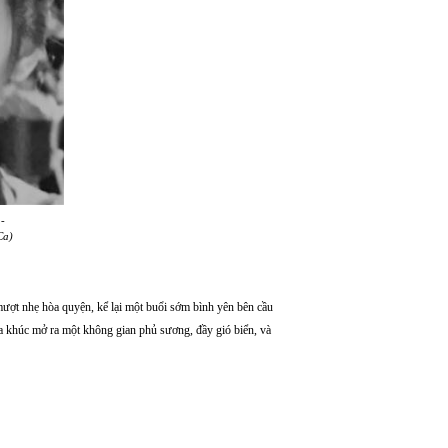
-
Ca
)
ượt nhẹ hòa quyện, kể lại một buổi sớm bình yên bên cầu
ca khúc mở ra một không gian phủ sương, đầy gió biển, và