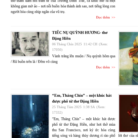
thơ thấm đẫm nỗi trầm tư của Trương Đình Trác, ca khúc mở ra một
không gian mờ ảo – nơi nỗi buồn hóa thành ánh sao, nơi tiếng lòng con
người hòa cùng nhịp ngân của vũ trụ.
Đọc thêm
TIẾC NỤ QUỲNH HƯƠNG- thơ
Đặng Hiền
06 Tháng Chín 2025
11:42 CH
(Xem:
17050)
Vành trăng lên muộn / Nụ quỳnh hôm qua
/ Rũ buồn trên lá / Đêm vô cùng
Đọc thêm
“Em, Tháng Chín” – một khúc hát
được phổ từ thơ Đặng Hiền
25 Tháng Tám 2025
1:38 SA
(Xem:
17332)
“Em, Tháng Chín” – một khúc hát được
phổ từ thơ Đặng Hiền, như hơi thở mùa
thu San Francisco, nơi ký ức hòa cùng
tiếng sóng và hàng thùy dương rì rào phố
lời thơ của 