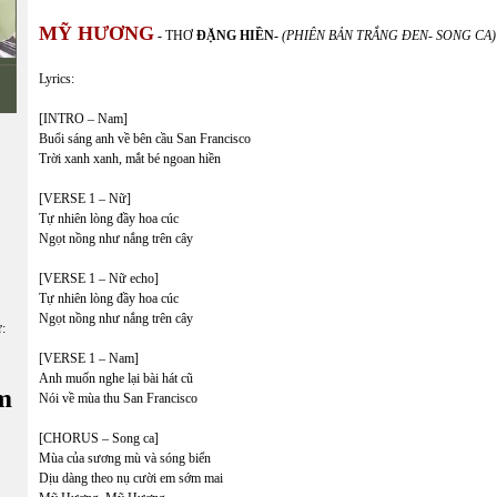
MỸ HƯƠNG
-
THƠ
ĐẶNG HIỀN-
(PHIÊN BẢN TRẮNG ĐEN- SONG CA)
Lyrics:
[INTRO – Nam]
Buổi sáng anh về bên cầu San Francisco
Trời xanh xanh, mắt bé ngoan hiền
[VERSE 1 – Nữ]
Tự nhiên lòng đầy hoa cúc
Ngọt nồng như nắng trên cây
[VERSE 1 – Nữ echo]
Tự nhiên lòng đầy hoa cúc
Ngọt nồng như nắng trên cây
ữ:
[VERSE 1 – Nam]
Anh muốn nghe lại bài hát cũ
m
Nói về mùa thu San Francisco
[CHORUS – Song ca]
Mùa của sương mù và sóng biển
Dịu dàng theo nụ cười em sớm mai