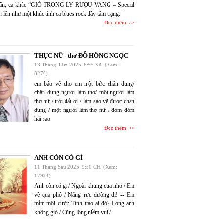
uấn, ca khúc “GIÓ TRONG LY RƯỢU VANG – Special
 lên như một khúc tình ca blues rock đầy tâm trạng.
Đọc thêm
THỤC NỮ - thơ ĐỖ HỒNG NGỌC
13 Tháng Tám 2025
6:55 SA
(Xem:
8276)
em bảo vẽ cho em một bức chân dung/
chân dung người làm thơ/ một người làm
thơ nữ / trời đất ơi / làm sao vẽ được chân
dung / một người làm thơ nữ / đom đóm
hái sao
Đọc thêm
ANH CÒN CÓ GÌ
11 Tháng Sáu 2025
9:50 CH
(Xem:
17994)
Anh còn có gì / Ngoài khung cửa nhỏ / Em
về qua phố / Nắng rực đường đi! -- Em
mỉm môi cười: Tình trao ai đó? Lòng anh
không gió / Cũng lộng niềm vui /