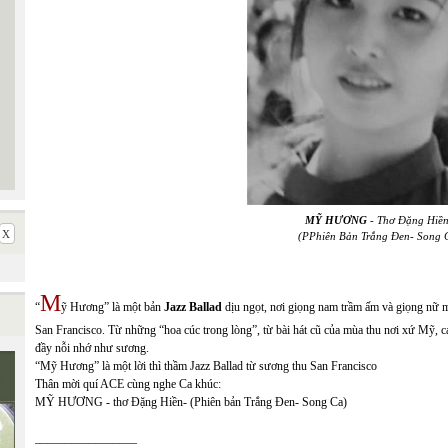
MỸ HƯƠNG
- Thơ Đặng Hiền
(P
Phiên Bản Trắng Đen- Song 
M
“
ỹ Hương
” là một bản
Jazz Ballad
dịu ngọt, nơi giọng nam trầm ấm và giọng nữ m
San Francisco. Từ những “hoa cúc trong lòng”, từ bài hát cũ của mùa thu nơi xứ Mỹ, 
đầy nỗi nhớ như sương.
“Mỹ Hương” là một lời thì thầm Jazz Ballad từ sương thu San Francisco
Thân mời quí ACE cùng nghe Ca khúc:
MỸ HƯƠNG - thơ Đặng Hiền- (Phiên bản Trắng Đen- Song Ca)
_________________