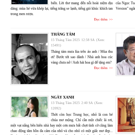
biển. Lời thơ mang đến nỗi hoài niệm dịu
của Ngọc T
dàng: mùa hè vừa khép lại, tiếng trăng se lạnh, tiếng gió khúc khích tan
Version” ngân
trong men rượu.
Đọc thêm
THÁNG TÁM
15 Tháng Tám 2025
12:58 SA
(Xem:
15491)
Tháng tám mưa lùa trên áo anh / Mùa thu
ơi! Bước tới sao đành / Nhà anh hoa cúc
vàng chưa nở / Anh hái hoa gì để tặng em?
Đọc thêm
NGÀY XANH
13 Tháng Tám 2025
2:40 SA
(Xem:
12092)
Thời còn học Trung học, nhỏ là con bé
chúa mơ mộng. Chỉ cần một chiếc lá rơi,
một vạt nắng bên hiên nhà hay một cơn mưa bất chợt tình cờ cũng làm
chao động tâm hồn đa cảm của nhỏ và cho nhỏ có một giấc mơ đẹp...