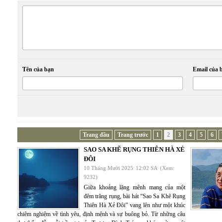
Tên của bạn
Email của 
Trang đầu
Trang trước
1
2
3
4
5
6
SAO SA KHẼ RỤNG THIÊN HÀ XẺ
ĐÔI
10 Tháng Mười 2025
12:02 SA
(Xem:
9232)
Giữa khoảng lặng mênh mang của một
đêm trăng rụng, bài hát “Sao Sa Khẽ Rụng
Thiên Hà Xẻ Đôi” vang lên như một khúc
chiêm nghiệm về tình yêu, định mệnh và sự buông bỏ. Từ những câu