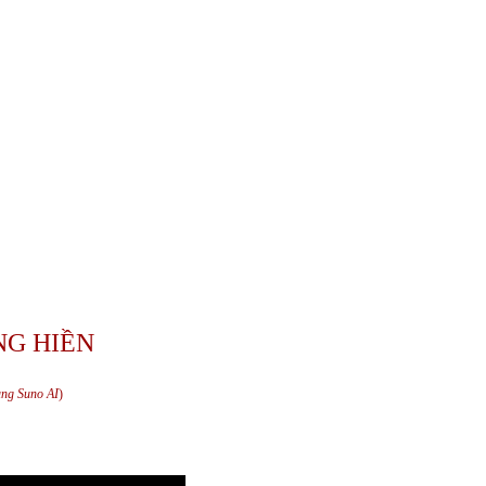
G HIỀN
ụng Suno AI
)