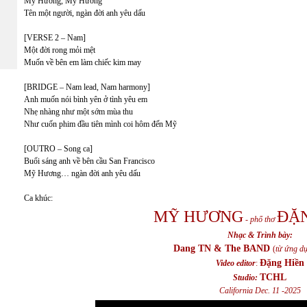
Mỹ Hương, Mỹ Hương
Tên một người, ngàn đời anh yêu dấu
[VERSE 2 – Nam]
Một đời rong mỏi mệt
Muốn về bên em làm chiếc kim may
[BRIDGE – Nam lead, Nam harmony]
Anh muốn nói bình yên ở tình yêu em
Nhẹ nhàng như một sớm mùa thu
Như cuốn phim đầu tiên mình coi hôm đến Mỹ
[OUTRO – Song ca]
Buổi sáng anh về bên cầu San Francisco
Mỹ Hương… ngàn đời anh yêu dấu
Ca khúc:
MỸ HƯƠNG
ĐẶN
-
phổ thơ
Nhạc & Trình bày:
Dang TN & The BAND
(
từ ứng d
Đặng Hiền
Video editor
:
TCHL
Studio:
California Dec. 11 -2025