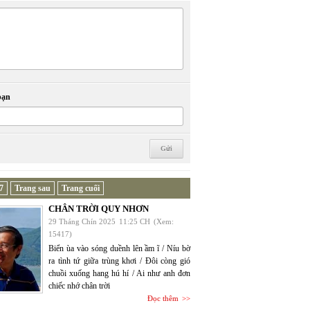
bạn
7
Trang sau
Trang cuối
CHÂN TRỜI QUY NHƠN
29 Tháng Chín 2025
11:25 CH
(Xem:
15417)
Biển ùa vào sóng duềnh lên ầm ĩ / Níu bờ
ra tình tứ giữa trùng khơi / Đôi còng gió
chuồi xuống hang hú hí / Ai như anh đơn
chiếc nhớ chân trời
Đọc thêm