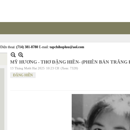
Điện thoại:
(714) 381-8780
E-mail:
tapchihopluu@aol.com
MỸ HƯƠNG - THƠ ĐẶNG HIỀN- (PHIÊN BẢN TRẮNG 
13 Tháng Mười Hai 2025
10:23 CH
(Xem: 7328)
ĐẶNG HIỀN