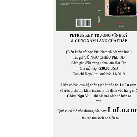
PETRUS KEY TRƯƠNG VĨNH KÝ
& CUỘC XÂM LĂNG CỦA PHÁP
(Biên khảo sử học Việt Nam xã hội văn hóa.)
Tác giả VŨ NGỰ CHIÊU PhD, JD
Sách gần 850 trang / chia làm Hai Tập
Gía mỗi tập :
$30.00
USD
Tạp chí Hợp-Lưu xuất bản 11-2019
Hiện có bán qua
hệ thống phát hành:
LuLu.com
và trên phần tìm kiếm (search) thì đánh vào hàng ch
Chieu Ngu Vu
thì các tựa sách sẽ hiện ra.
***
LuLu.co
Quý vị có thể vào đường dẫn này:
thì các tựa sách sẽ hiện ra.