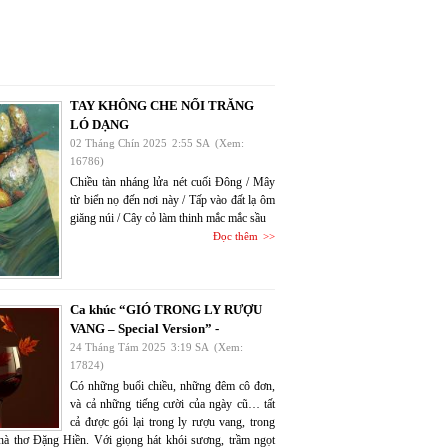
TAY KHÔNG CHE NỔI TRĂNG
LÓ DẠNG
02 Tháng Chín 2025
2:55 SA
(Xem:
16786)
Chiều tàn nháng lửa nét cuối Đông / Mây
từ biển nọ đến nơi này / Tấp vào đất lạ ôm
giăng núi / Cây cỏ làm thinh mắc mắc sầu
Đọc thêm
Ca khúc “GIÓ TRONG LY RƯỢU
VANG – Special Version” -
24 Tháng Tám 2025
3:19 SA
(Xem:
17824)
Có những buổi chiều, những đêm cô đơn,
và cả những tiếng cười của ngày cũ… tất
cả được gói lại trong ly rượu vang, trong
nhà thơ Đặng Hiền. Với giọng hát khói sương, trầm ngọt