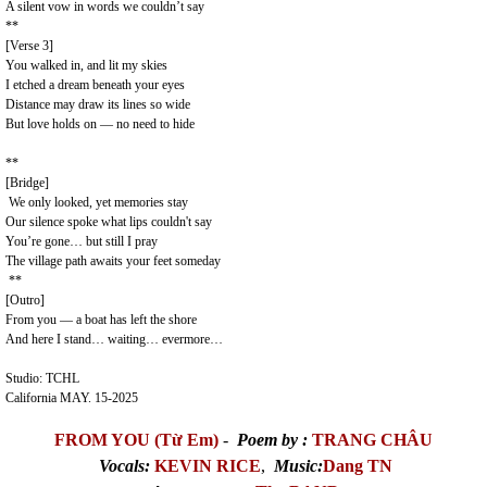
A silent vow in words we couldn’t say
**
[Verse 3]
You walked in, and lit my skies
I etched a dream beneath your eyes
Distance may draw its lines so wide
But love holds on — no need to hide
**
[Bridge]
We only looked, yet memories stay
Our silence spoke what lips couldn't say
You’re gone… but still I pray
The village path awaits your feet someday
**
[Outro]
From you — a boat has left the shore
And here I stand… waiting… evermore…
Studio: TCHL
California MAY. 15-2025
FROM YOU (Từ Em)
-
Poem by :
TRANG CHÂU
Vocals:
KEVIN RICE
,
Music:
Dang TN