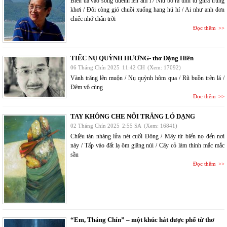
Biển ùa vào sóng duềnh lên ầm ĩ / Níu bờ ra tình tứ giữa trùng
khơi / Đôi còng gió chuồi xuống hang hú hí / Ai như anh đơn
chiếc nhớ chân trời
Đọc thêm
TIẾC NỤ QUỲNH HƯƠNG- thơ Đặng Hiền
06 Tháng Chín 2025
11:42 CH
(Xem: 17092)
Vành trăng lên muộn / Nụ quỳnh hôm qua / Rũ buồn trên lá /
Đêm vô cùng
Đọc thêm
TAY KHÔNG CHE NỔI TRĂNG LÓ DẠNG
02 Tháng Chín 2025
2:55 SA
(Xem: 16841)
Chiều tàn nháng lửa nét cuối Đông / Mây từ biển nọ đến nơi
này / Tấp vào đất lạ ôm giăng núi / Cây cỏ làm thinh mắc mắc
sầu
Đọc thêm
“Em, Tháng Chín” – một khúc hát được phổ từ thơ