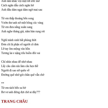
Anh tâm khắc vội một lời ước mơ
Cách ngăn dẫu cách ngăn hờ
Anh đâu dám ngại dám ngờ mai sau
Từ em thấp thoáng bên song
Vườn thơ anh nở một bông cúc vàng
Từ em đưa nắng xuân sang
Anh nghe tháng giá, năm hàn rụng rơi
Nghĩ mình sinh bất phùng thời
Đơn côi là phận số người cô đơn
Lỡ tay ôm mộng vào hồn
Tương lai e nặng trĩu buồn đôi vai
Chỉ nhìn nhau để nhớ nhau
Lấy câu câm nín làm câu hẹn thề
Người đi sao nỡ quên về
Đường quê nhớ gót chân quê vẫn chờ
**
Từ em tách bến xa bờ
Bơ vơ anh đứng đợi chờ ai đây???
TRANG CHÂU