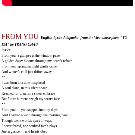
FROM YOU
-
English Lyrics Adaptation from the Vietnamese poem "TU
EM" by TRANG CHAU
Lyrics:
From you a glimpse at the window pane
A golden daisy blooms through my heart’s refrain
From you spring sunlight gently came
And winter’s chill just drifted away
**
I was born in a time misplaced
A soul alone, in this silent space
Reached for dreams, a sweet embrace
But future burdens weigh my weary face
**
From you — you stepped into my days
And I carved a wish through the morning haze
Though we're worlds apart in ways
I never feared, nor doubted fate’s plays
Just a glance — and hearts obey