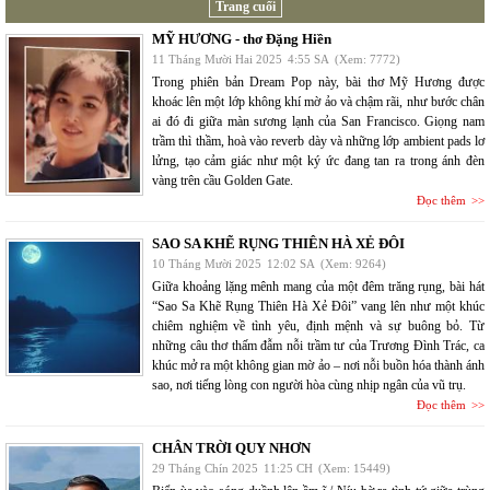
Trang cuối
MỸ HƯƠNG - thơ Đặng Hiền
11 Tháng Mười Hai 2025
4:55 SA
(Xem: 7772)
Trong phiên bản Dream Pop này, bài thơ Mỹ Hương được
khoác lên một lớp không khí mờ ảo và chậm rãi, như bước chân
ai đó đi giữa màn sương lạnh của San Francisco. Giọng nam
trầm thì thầm, hoà vào reverb dày và những lớp ambient pads lơ
lửng, tạo cảm giác như một ký ức đang tan ra trong ánh đèn
vàng trên cầu Golden Gate.
Đọc thêm
SAO SA KHẼ RỤNG THIÊN HÀ XẺ ĐÔI
10 Tháng Mười 2025
12:02 SA
(Xem: 9264)
Giữa khoảng lặng mênh mang của một đêm trăng rụng, bài hát
“Sao Sa Khẽ Rụng Thiên Hà Xẻ Đôi” vang lên như một khúc
chiêm nghiệm về tình yêu, định mệnh và sự buông bỏ. Từ
những câu thơ thấm đẫm nỗi trầm tư của Trương Đình Trác, ca
khúc mở ra một không gian mờ ảo – nơi nỗi buồn hóa thành ánh
sao, nơi tiếng lòng con người hòa cùng nhịp ngân của vũ trụ.
Đọc thêm
CHÂN TRỜI QUY NHƠN
29 Tháng Chín 2025
11:25 CH
(Xem: 15449)