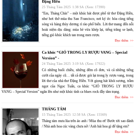
Đặng Hiền
25 Tháng Tám 2025
1:38 SA
(Xem: 17390)
“Em, Tháng Chín” – một khúc hát được phổ từ thơ Đặng Hiền,
như hơi thở mùa thu San Francisco, nơi ký ức hòa cùng tiếng
sóng và hàng thùy dương rì rào phố biển. Lời thơ mang đến nỗi
hoài niệm dịu dàng: mùa hè vừa khép lại, tiếng trăng se lạnh,
tiếng gió khúc khích tan trong men rượu.
Đọc thêm
Ca khúc “GIÓ TRONG LY RƯỢU VANG – Special
Version” -
24 Tháng Tám 2025
3:19 SA
(Xem: 17922)
Có những buổi chiều, những đêm cô đơn, và cả những tiếng
cười của ngày cũ… tất cả được gói lại trong ly rượu vang, trong
lời thơ của nhà thơ Đặng Hiền. Với giọng hát khói sương, trầm
ngọt của Ngọc Tuấn, ca khúc “GIÓ TRONG LY RƯỢU
VANG – Special Version” ngân lên như một khúc tình ca blues rock đầy tâm trạng.
Đọc thêm
THÁNG TÁM
15 Tháng Tám 2025
12:58 SA
(Xem: 15569)
Tháng tám mưa lùa trên áo anh / Mùa thu ơi! Bước tới sao đành
/ Nhà anh hoa cúc vàng chưa nở / Anh hái hoa gì để tặng em?
Đọc thêm