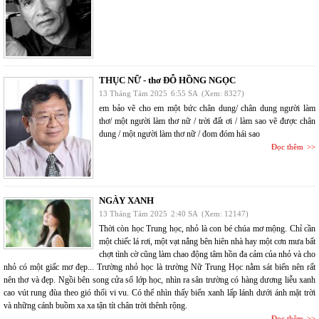
THỤC NỮ - thơ ĐỖ HỒNG NGỌC
13 Tháng Tám 2025
6:55 SA
(Xem: 8327)
em bảo vẽ cho em một bức chân dung/ chân dung người làm
thơ/ một người làm thơ nữ / trời đất ơi / làm sao vẽ được chân
dung / một người làm thơ nữ / đom đóm hái sao
Đọc thêm
NGÀY XANH
13 Tháng Tám 2025
2:40 SA
(Xem: 12147)
Thời còn học Trung học, nhỏ là con bé chúa mơ mộng. Chỉ cần
một chiếc lá rơi, một vạt nắng bên hiên nhà hay một cơn mưa bất
chợt tình cờ cũng làm chao động tâm hồn đa cảm của nhỏ và cho
nhỏ có một giấc mơ đẹp... Trường nhỏ học là trường Nữ Trung Học nằm sát biển nên rất
nên thơ và đẹp. Ngồi bên song cửa sổ lớp học, nhìn ra sân trường có hàng dương liễu xanh
cao vút rung đùa theo gió thổi vi vu. Có thể nhìn thấy biển xanh lấp lánh dưới ánh mặt trời
và những cánh buồm xa xa tận tít chân trời thênh rộng.
Đọc thêm