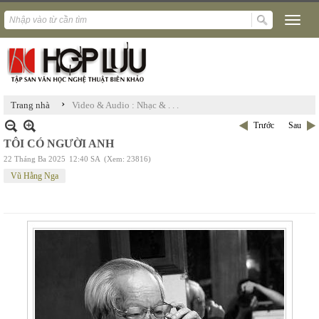
›
Trang nhà
Video & Audio : Nhạc & . . .
Trước
Sau
TÔI CÓ NGƯỜI ANH
22 Tháng Ba 2025
12:40 SA
(Xem: 23816)
Vũ Hằng Nga