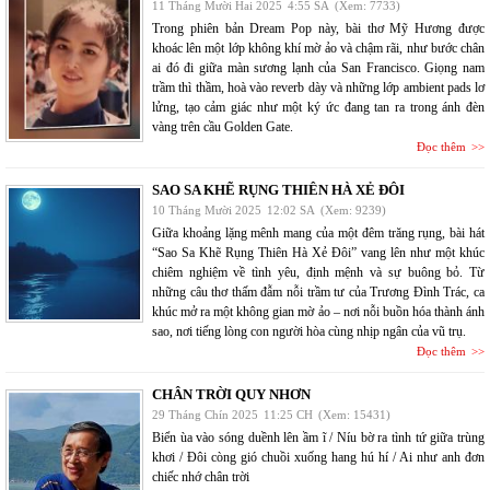
11 Tháng Mười Hai 2025
4:55 SA
(Xem: 7733)
Trong phiên bản Dream Pop này, bài thơ Mỹ Hương được
khoác lên một lớp không khí mờ ảo và chậm rãi, như bước chân
ai đó đi giữa màn sương lạnh của San Francisco. Giọng nam
trầm thì thầm, hoà vào reverb dày và những lớp ambient pads lơ
lửng, tạo cảm giác như một ký ức đang tan ra trong ánh đèn
vàng trên cầu Golden Gate.
Đọc thêm
SAO SA KHẼ RỤNG THIÊN HÀ XẺ ĐÔI
10 Tháng Mười 2025
12:02 SA
(Xem: 9239)
Giữa khoảng lặng mênh mang của một đêm trăng rụng, bài hát
“Sao Sa Khẽ Rụng Thiên Hà Xẻ Đôi” vang lên như một khúc
chiêm nghiệm về tình yêu, định mệnh và sự buông bỏ. Từ
những câu thơ thấm đẫm nỗi trầm tư của Trương Đình Trác, ca
khúc mở ra một không gian mờ ảo – nơi nỗi buồn hóa thành ánh
sao, nơi tiếng lòng con người hòa cùng nhịp ngân của vũ trụ.
Đọc thêm
CHÂN TRỜI QUY NHƠN
29 Tháng Chín 2025
11:25 CH
(Xem: 15431)
Biển ùa vào sóng duềnh lên ầm ĩ / Níu bờ ra tình tứ giữa trùng
khơi / Đôi còng gió chuồi xuống hang hú hí / Ai như anh đơn
chiếc nhớ chân trời