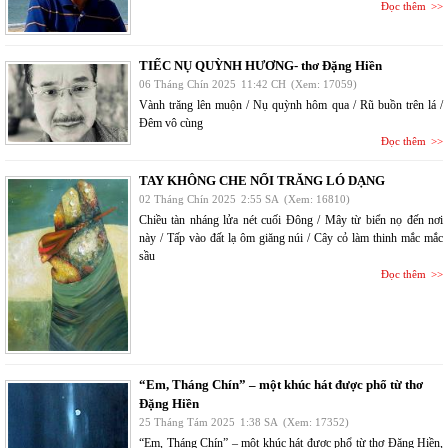
Đọc thêm
TIẾC NỤ QUỲNH HƯƠNG- thơ Đặng Hiền
06 Tháng Chín 2025
11:42 CH
(Xem: 17059)
Vành trăng lên muộn / Nụ quỳnh hôm qua / Rũ buồn trên lá /
Đêm vô cùng
Đọc thêm
TAY KHÔNG CHE NỔI TRĂNG LÓ DẠNG
02 Tháng Chín 2025
2:55 SA
(Xem: 16810)
Chiều tàn nháng lửa nét cuối Đông / Mây từ biển nọ đến nơi
này / Tấp vào đất lạ ôm giăng núi / Cây cỏ làm thinh mắc mắc
sầu
Đọc thêm
“Em, Tháng Chín” – một khúc hát được phổ từ thơ
Đặng Hiền
25 Tháng Tám 2025
1:38 SA
(Xem: 17352)
“Em, Tháng Chín” – một khúc hát được phổ từ thơ Đặng Hiền,