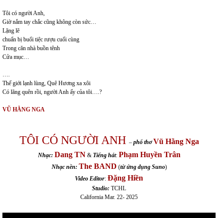
Tôi có người Anh,
Giờ nắm tay chắc cũng không còn sức…
Lặng lẽ
chuẩn bị buổi tiệc rượu cuối cùng
Trong căn nhà buồn tênh
Cửa mục…
….
Thế giới lạnh lùng, Quê Hương xa xôi
Có lãng quên rồi, người Anh ấy của tôi….?
VŨ HẰNG NGA
TÔI CÓ NGƯỜI ANH
Vũ Hằng Nga
–
phổ thơ
Dang TN
Phạm Huyền Trân
Nhạc:
&
Tiếng hát
:
The BAND
Nhạc nền:
(
từ ứng dụng Suno
)
Đặng Hiền
Video Editor
:
Studio:
TCHL
California Mar. 22- 2025