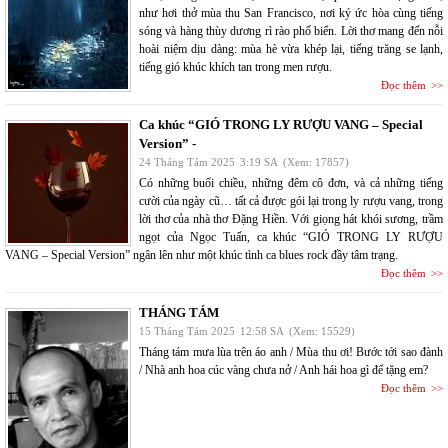
như hơi thở mùa thu San Francisco, nơi ký ức hòa cùng tiếng
sóng và hàng thùy dương rì rào phố biển. Lời thơ mang đến nỗi
hoài niệm dịu dàng: mùa hè vừa khép lại, tiếng trăng se lạnh,
tiếng gió khúc khích tan trong men rượu.
Đọc thêm
Ca khúc “GIÓ TRONG LY RƯỢU VANG – Special
Version” -
24 Tháng Tám 2025
3:19 SA
(Xem: 17857)
Có những buổi chiều, những đêm cô đơn, và cả những tiếng
cười của ngày cũ… tất cả được gói lại trong ly rượu vang, trong
lời thơ của nhà thơ Đặng Hiền. Với giọng hát khói sương, trầm
ngọt của Ngọc Tuấn, ca khúc “GIÓ TRONG LY RƯỢU
VANG – Special Version” ngân lên như một khúc tình ca blues rock đầy tâm trạng.
Đọc thêm
THÁNG TÁM
15 Tháng Tám 2025
12:58 SA
(Xem: 15529)
Tháng tám mưa lùa trên áo anh / Mùa thu ơi! Bước tới sao đành
/ Nhà anh hoa cúc vàng chưa nở / Anh hái hoa gì để tặng em?
Đọc thêm