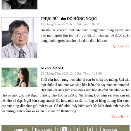
THỤC NỮ - thơ ĐỖ HỒNG NGỌC
13 Tháng Tám 2025
6:55 SA
(Xem: 8288)
em bảo vẽ cho em một bức chân dung/ chân dung người làm
thơ/ một người làm thơ nữ / trời đất ơi / làm sao vẽ được chân
dung / một người làm thơ nữ / đom đóm hái sao
Đọc thêm
NGÀY XANH
13 Tháng Tám 2025
2:40 SA
(Xem: 12118)
Thời còn học Trung học, nhỏ là con bé chúa mơ mộng. Chỉ cần
một chiếc lá rơi, một vạt nắng bên hiên nhà hay một cơn mưa bất
chợt tình cờ cũng làm chao động tâm hồn đa cảm của nhỏ và cho
nhỏ có một giấc mơ đẹp... Trường nhỏ học là trường Nữ Trung Học nằm sát biển nên rất
nên thơ và đẹp. Ngồi bên song cửa sổ lớp học, nhìn ra sân trường có hàng dương liễu xanh
cao vút rung đùa theo gió thổi vi vu. Có thể nhìn thấy biển xanh lấp lánh dưới ánh mặt trời
và những cánh buồm xa xa tận tít chân trời thênh rộng.
Đọc thêm
Trang đầu
Trang trước
1
2
3
4
5
6
7
Trang sau