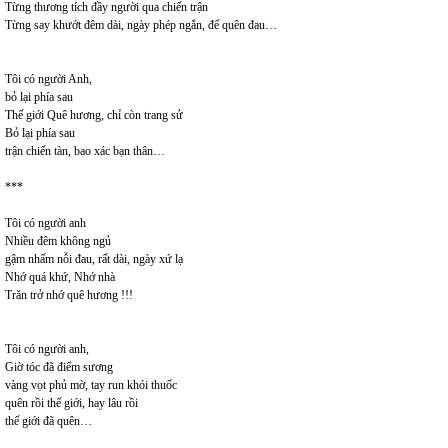
Từng thương tích đầy người qua chiến trận
Từng say khướt đêm dài, ngày phép ngắn, để quên đau…
Tôi có người Anh,
bỏ lại phía sau
Thế giới Quê hương, chỉ còn trang sử
Bỏ lại phía sau
trận chiến tàn, bao xác bạn thân…
***
Tôi có người anh
Nhiều đêm không ngủ
gậm nhấm nỗi đau, rất dài, ngày xứ lạ
Nhớ quá khứ, Nhớ nhà
Trăn trở nhớ quê hương !!!
Tôi có người anh,
Giờ tóc đã điểm sương
vàng vọt phủ mờ, tay run khói thuốc
quên rồi thế giới, hay lâu rồi
thế giới đã quên…