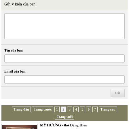
Gửi ý kiến của bạn
Tên của bạn
Email của bạn
Trang đầu
Trang trước
1
2
3
4
5
6
7
Trang sau
Trang cuối
MỸ HƯƠNG - thơ Đặng Hiền