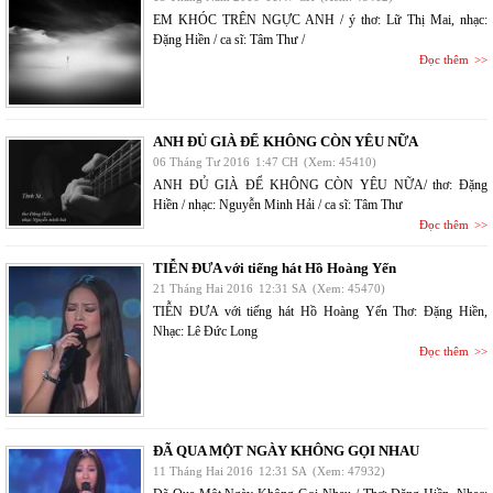
EM KHÓC TRÊN NGỰC ANH / ý thơ: Lữ Thị Mai, nhạc:
Đặng Hiền / ca sĩ: Tâm Thư /
Đọc thêm
ANH ĐỦ GIÀ ĐỂ KHÔNG CÒN YÊU NỮA
06 Tháng Tư 2016
1:47 CH
(Xem: 45410)
ANH ĐỦ GIÀ ĐỂ KHÔNG CÒN YÊU NỮA/ thơ: Đặng
Hiền / nhạc: Nguyễn Minh Hải / ca sĩ: Tâm Thư
Đọc thêm
TIỄN ĐƯA với tiếng hát Hồ Hoàng Yến
21 Tháng Hai 2016
12:31 SA
(Xem: 45470)
TIỄN ĐƯA với tiếng hát Hồ Hoàng Yến Thơ: Đặng Hiền,
Nhạc: Lê Đức Long
Đọc thêm
ĐÃ QUA MỘT NGÀY KHÔNG GỌI NHAU
11 Tháng Hai 2016
12:31 SA
(Xem: 47932)