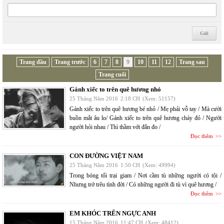
Trang đầu
Trang trước
6
7
8
9
10
11
12
Trang sau
Trang cuối
Gánh xiếc to trên quê hương nhỏ
25 Tháng Năm 2016
2:18 CH
(Xem: 51157)
Gánh xiếc to trên quê hương bé nhỏ / Mẹ phải vỗ tay / Mà cười
buồn mắt âu lo/ Gánh xiếc to trên quê hương cháy đỏ / Người
người hỏi nhau / Thì thầm với đắn đo /
Đọc thêm
CON ĐƯỜNG VIỆT NAM
25 Tháng Năm 2016
1:50 CH
(Xem: 49994)
Trong bóng tối trại giam / Nơi cầm tù những người có tội /
Nhưng trớ trêu tình đời / Có những người đi tù vì quê hương /
Đọc thêm
EM KHÓC TRÊN NGỰC ANH
15 Tháng Năm 2016
11:47 CH
(Xem: 48412)