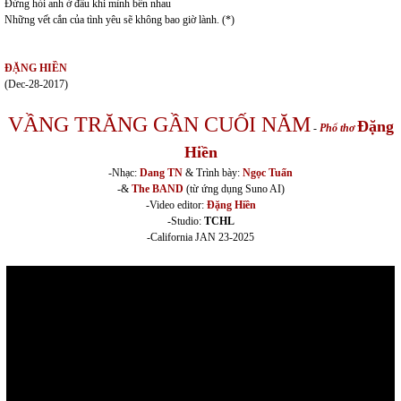
Đừng hỏi anh ở đâu khi mình bên nhau
Những vết cắn của tình yêu sẽ không bao giờ lành. (*)
ĐẶNG HIỀN
(Dec-28-2017)
VẦNG TRĂNG GẦN CUỐI NĂM
Đặng
-
Phổ thơ
Hiền
-Nhạc:
Dang TN
& Trình bày:
Ngọc Tuấn
-&
The BAND
(từ ứng dụng Suno AI)
-Video editor:
Đặng Hiền
-Studio:
TCHL
-California JAN 23-2025