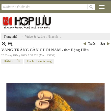
›
Trang nhà
Video & Audio : Nhạc & . . .
Trước
Sau
VẦNG TRĂNG GẦN CUỐI NĂM - thơ Đặng Hiền
23 Tháng Giêng 2025
7:32 CH
(Xem: 23752)
ĐẶNG HIỀN
Tranh Hoàng A Sáng