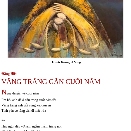
-Tranh Hoàng A Sáng
Đặng Hiền
VẦNG TRĂNG GẦN CUỐI NĂM
N
gày đã gần về cuối năm
Em hỏi anh đã ở đâu trong suốt năm rồi
Vầng trăng anh gởi cùng xao xuyến
Tình yêu có răng cắn đi mất nửa
**
Hãy ngồi đây với anh ngắm mảnh trăng non