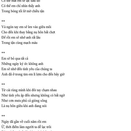
Có thể mắt em sẽ lạc đâu đó
Có thể em chỉ nhìn thấy anh
Trong bóng tối lờ mờ chiều tận
**
Và ngón tay em sẽ len vào giữa môi
Cho đến khi thay bằng nụ hôn bất chợt
Để rồi em sẽ nhớ anh rất lâu
Trong tận cùng mạch máu
**
Em sẽ bỏ qua tất cả
Những ngày ký ức không anh
Em sẽ nhớ đến tình yêu của chúng ta
Anh đã ở trong tim em lì lợm cho đến bây giờ
**
Từ cái rùng mình khi đôi tay chạm nhau
Như tình yêu ập đến nhưng không có bất ngờ
Như cơn mưa phủ cả giòng sông
Là nụ hôn giữa khi anh đang nói
**
Ngày đã gần về cuối năm rồi em
Ừ, thời điểm làm người ta dễ lạc trôi