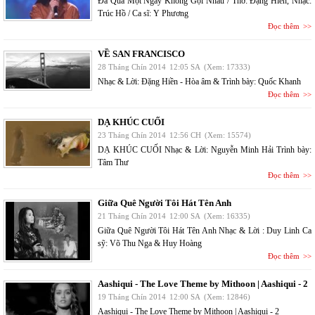
Đã Qua Một Ngày Không Gọi Nhau / Thơ: Đặng Hiền, Nhạc:
Trúc Hồ / Ca sĩ: Y Phương
Đọc thêm
VỀ SAN FRANCISCO
28 Tháng Chín 2014
12:05 SA
(Xem: 17333)
Nhạc & Lời: Đặng Hiền - Hòa âm & Trình bày: Quốc Khanh
Đọc thêm
DẠ KHÚC CUỐI
23 Tháng Chín 2014
12:56 CH
(Xem: 15574)
DẠ KHÚC CUỐI Nhạc & Lời: Nguyễn Minh Hải Trình bày:
Tâm Thư
Đọc thêm
Giữa Quê Người Tôi Hát Tên Anh
21 Tháng Chín 2014
12:00 SA
(Xem: 16335)
Giữa Quê Người Tôi Hát Tên Anh Nhạc & Lời : Duy Linh Ca
sỹ: Võ Thu Nga & Huy Hoàng
Đọc thêm
Aashiqui - The Love Theme by Mithoon | Aashiqui - 2
19 Tháng Chín 2014
12:00 SA
(Xem: 12846)
Aashiqui - The Love Theme by Mithoon | Aashiqui - 2