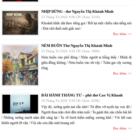
NHỊP DỪNG - thơ Nguyễn Thị Khánh Minh
23 Tháng Tư 2026
9:06 CH
(Xem: 5118)
Khoảnh khắc dài theo tiếng gọi / Rốt lại một chiều câm tiếng nói
/ Đợi chờ đuối một giấc mơ /
Đọc thêm
NÉM BUỒN Thơ Nguyễn Thị Khánh Minh
23 Tháng Tư 2026
4:50 CH
(Xem: 5680)
Ném buồn vào phố đông / Nhìn người ta bỗng thấy / Mình đi
giữa đồng không / Ném buồn vào tôi vậy / Trăm gai cây xương
rồng
Đọc thêm
BÀI HÀNH THÁNG TƯ – phổ thơ Cao Vị Khanh
19 Tháng Tư 2026
9:59 CH
(Xem: 6298)
Vậy đó, tưởng quên mà vẫn nhớ / Từ đêm vỡ tuyến lạc ven đô /
Người thua trận chót đền trăm tuổi / Ta gánh thù sâu chốn hải hồ
/ Những tưởng mười năm đời sáng lại / Ta về bươi kiếm miểng xương khô / Vét hết oan
khiên người lỡ vận / Vùi sâu xóa dấu một hoang mồ
Đọc thêm