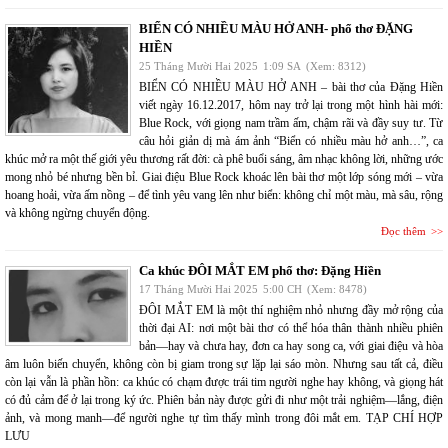
BIỂN CÓ NHIỀU MÀU HỞ ANH- phổ thơ ĐẶNG
HIỀN
25 Tháng Mười Hai 2025
1:09 SA
(Xem: 8312)
BIỂN CÓ NHIỀU MÀU HỞ ANH – bài thơ của Đặng Hiền
viết ngày 16.12.2017, hôm nay trở lại trong một hình hài mới:
Blue Rock, với giọng nam trầm ấm, chậm rãi và đầy suy tư. Từ
câu hỏi giản dị mà ám ảnh “Biển có nhiều màu hở anh…”, ca
khúc mở ra một thế giới yêu thương rất đời: cà phê buổi sáng, âm nhạc không lời, những ước
mong nhỏ bé nhưng bền bỉ. Giai điệu Blue Rock khoác lên bài thơ một lớp sóng mới – vừa
hoang hoải, vừa ấm nồng – để tình yêu vang lên như biển: không chỉ một màu, mà sâu, rộng
và không ngừng chuyển động.
Đọc thêm
Ca khúc ĐÔI MẮT EM phổ thơ: Đặng Hiền
17 Tháng Mười Hai 2025
5:00 CH
(Xem: 8478)
ĐÔI MẮT EM là một thí nghiệm nhỏ nhưng đầy mở rộng của
thời đại AI: nơi một bài thơ có thể hóa thân thành nhiều phiên
bản—hay và chưa hay, đơn ca hay song ca, với giai điệu và hòa
âm luôn biến chuyển, không còn bị giam trong sự lặp lại sáo mòn. Nhưng sau tất cả, điều
còn lại vẫn là phần hồn: ca khúc có chạm được trái tim người nghe hay không, và giọng hát
có đủ cảm để ở lại trong ký ức. Phiên bản này được gửi đi như một trải nghiệm—lắng, điện
ảnh, và mong manh—để người nghe tự tìm thấy mình trong đôi mắt em. TẠP CHÍ HỢP
LƯU