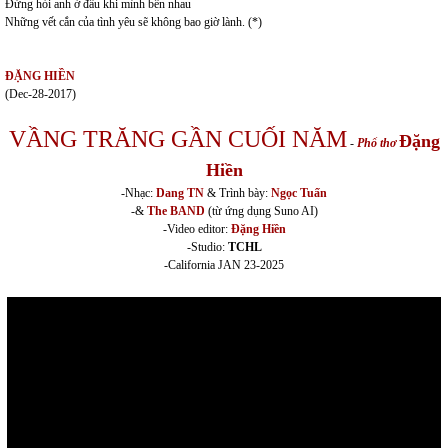
Đừng hỏi anh ở đâu khi mình bên nhau
Những vết cắn của tình yêu sẽ không bao giờ lành. (*)
ĐẶNG HIỀN
(Dec-28-2017)
VẦNG TRĂNG GẦN CUỐI NĂM
Đặng
-
Phổ thơ
Hiền
-Nhạc:
Dang TN
& Trình bày:
Ngọc Tuấn
-&
The BAND
(từ ứng dụng Suno AI)
-Video editor:
Đặng Hiền
-Studio:
TCHL
-California JAN 23-2025