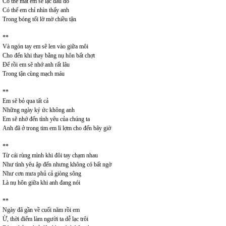
Có thể mắt em sẽ lạc đâu đó
Có thể em chỉ nhìn thấy anh
Trong bóng tối lờ mờ chiều tận
**
Và ngón tay em sẽ len vào giữa môi
Cho đến khi thay bằng nụ hôn bất chợt
Để rồi em sẽ nhớ anh rất lâu
Trong tận cùng mạch máu
**
Em sẽ bỏ qua tất cả
Những ngày ký ức không anh
Em sẽ nhớ đến tình yêu của chúng ta
Anh đã ở trong tim em lì lợm cho đến bây giờ
**
Từ cái rùng mình khi đôi tay chạm nhau
Như tình yêu ập đến nhưng không có bất ngờ
Như cơn mưa phủ cả giòng sông
Là nụ hôn giữa khi anh đang nói
**
Ngày đã gần về cuối năm rồi em
Ừ, thời điểm làm người ta dễ lạc trôi