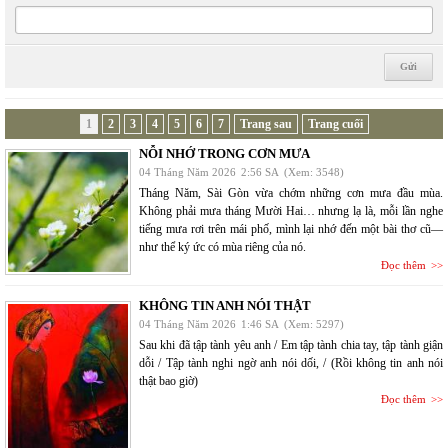
1
2
3
4
5
6
7
Trang sau
Trang cuối
NỖI NHỚ TRONG CƠN MƯA
04 Tháng Năm 2026
2:56 SA
(Xem: 3548)
Tháng Năm, Sài Gòn vừa chớm những cơn mưa đầu mùa.
Không phải mưa tháng Mười Hai… nhưng lạ là, mỗi lần nghe
tiếng mưa rơi trên mái phố, mình lại nhớ đến một bài thơ cũ—
như thể ký ức có mùa riêng của nó.
Đọc thêm
KHÔNG TIN ANH NÓI THẬT
04 Tháng Năm 2026
1:46 SA
(Xem: 5297)
Sau khi đã tập tành yêu anh / Em tập tành chia tay, tập tành giận
dỗi / Tập tành nghi ngờ anh nói dối, / (Rồi không tin anh nói
thật bao giờ)
Đọc thêm