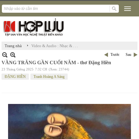
›
Trang nhà
Video & Audio : Nhạc & . . .
Trước
Sau
VẦNG TRĂNG GẦN CUỐI NĂM - thơ Đặng Hiền
23 Tháng Giêng 2025
7:32 CH
(Xem: 23744)
ĐẶNG HIỀN
Tranh Hoàng A Sáng