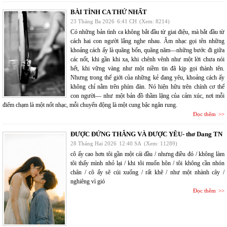
BÀI TÌNH CA THỨ NHẤT
23 Tháng Ba 2026
6:41 CH
(Xem: 8214)
Có những bản tình ca không bắt đầu từ giai điệu, mà bắt đầu từ
cách hai con người lắng nghe nhau. Âm nhạc gọi tên những
khoảng cách ấy là quãng bốn, quãng năm—những bước đi giữa
các nốt, khi gần khi xa, khi chênh vênh như một lời chưa nói
hết, khi vững vàng như một niềm tin đã kịp gọi thành tên.
Nhưng trong thế giới của những kẻ đang yêu, khoảng cách ấy
không chỉ nằm trên phím đàn. Nó hiện hữu trên chính cơ thể
con người— như một bản đồ thầm lặng của cảm xúc, nơi mỗi
điểm chạm là một nốt nhạc, mỗi chuyển động là một cung bậc ngân rung.
Đọc thêm
ĐƯỢC ĐỨNG THẲNG VÀ ĐƯỢC YÊU- thơ Dang TN
28 Tháng Hai 2026
12:40 SA
(Xem: 11289)
cô ấy cao hơn tôi gần một cái đầu / nhưng điều đó / không làm
tôi thấy mình nhỏ lại / khi tôi muốn hôn / tôi không cần nhón
chân / cô ấy sẽ cúi xuống / rất khẽ / như một nhành cây /
nghiêng vì gió
Đọc thêm