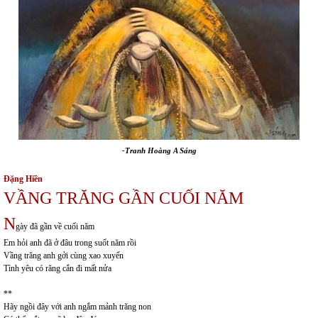
-Tranh Hoàng A Sáng
Đặng Hiền
VẦNG TRĂNG GẦN CUỐI NĂM
N
gày đã gần về cuối năm
Em hỏi anh đã ở đâu trong suốt năm rồi
Vầng trăng anh gởi cùng xao xuyến
Tình yêu có răng cắn đi mất nửa
**
Hãy ngồi đây với anh ngắm mảnh trăng non