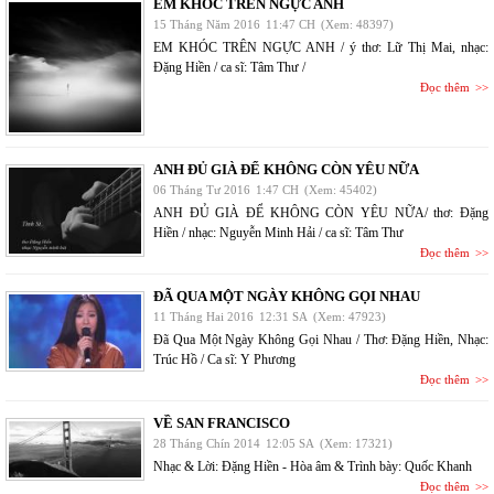
EM KHÓC TRÊN NGỰC ANH
15 Tháng Năm 2016
11:47 CH
(Xem: 48397)
EM KHÓC TRÊN NGỰC ANH / ý thơ: Lữ Thị Mai, nhạc:
Đặng Hiền / ca sĩ: Tâm Thư /
Đọc thêm
ANH ĐỦ GIÀ ĐỂ KHÔNG CÒN YÊU NỮA
06 Tháng Tư 2016
1:47 CH
(Xem: 45402)
ANH ĐỦ GIÀ ĐỂ KHÔNG CÒN YÊU NỮA/ thơ: Đặng
Hiền / nhạc: Nguyễn Minh Hải / ca sĩ: Tâm Thư
Đọc thêm
ĐÃ QUA MỘT NGÀY KHÔNG GỌI NHAU
11 Tháng Hai 2016
12:31 SA
(Xem: 47923)
Đã Qua Một Ngày Không Gọi Nhau / Thơ: Đặng Hiền, Nhạc:
Trúc Hồ / Ca sĩ: Y Phương
Đọc thêm
VỀ SAN FRANCISCO
28 Tháng Chín 2014
12:05 SA
(Xem: 17321)
Nhạc & Lời: Đặng Hiền - Hòa âm & Trình bày: Quốc Khanh
Đọc thêm