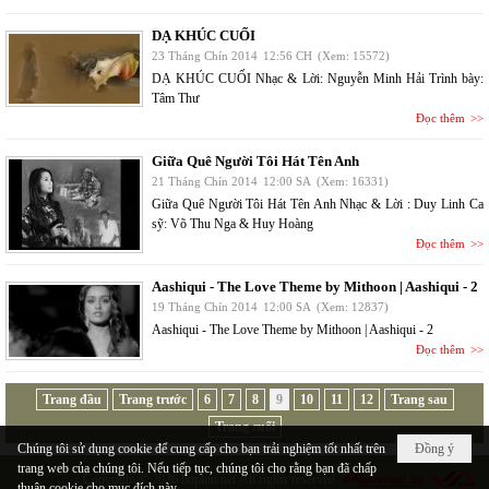
DẠ KHÚC CUỐI
23 Tháng Chín 2014
12:56 CH
(Xem: 15572)
DẠ KHÚC CUỐI Nhạc & Lời: Nguyễn Minh Hải Trình bày:
Tâm Thư
Đọc thêm
Giữa Quê Người Tôi Hát Tên Anh
21 Tháng Chín 2014
12:00 SA
(Xem: 16331)
Giữa Quê Người Tôi Hát Tên Anh Nhạc & Lời : Duy Linh Ca
sỹ: Võ Thu Nga & Huy Hoàng
Đọc thêm
Aashiqui - The Love Theme by Mithoon | Aashiqui - 2
19 Tháng Chín 2014
12:00 SA
(Xem: 12837)
Aashiqui - The Love Theme by Mithoon | Aashiqui - 2
Đọc thêm
Trang đầu
Trang trước
6
7
8
9
10
11
12
Trang sau
Trang cuối
Chúng tôi sử dụng cookie để cung cấp cho bạn trải nghiệm tốt nhất trên
Đồng ý
trang web của chúng tôi. Nếu tiếp tục, chúng tôi cho rằng bạn đã chấp
Copyright © 2026
hopluu.net
All rights reserved
thuận cookie cho mục đích này.