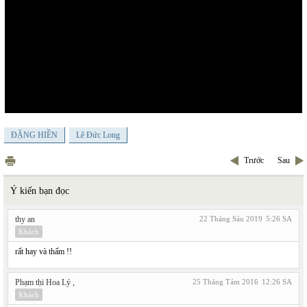
ĐẶNG HIỀN
Lê Đức Long
Trước
Sau
Ý kiến bạn đọc
thy an
22 Tháng Sáu 2019
5:26 SA
Khách
rất hay và thấm !!
Phạm tḥi Hoa Lý ,
25 Tháng Tám 2016
12:26 SA
Khách