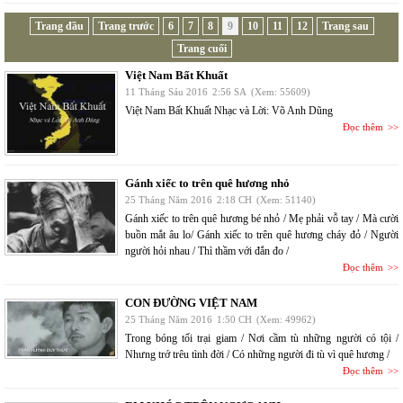
Trang đầu
Trang trước
6
7
8
9
10
11
12
Trang sau
Trang cuối
Việt Nam Bất Khuất
11 Tháng Sáu 2016
2:56 SA
(Xem: 55609)
Việt Nam Bất Khuất Nhạc và Lời: Võ Anh Dũng
Đọc thêm
Gánh xiếc to trên quê hương nhỏ
25 Tháng Năm 2016
2:18 CH
(Xem: 51140)
Gánh xiếc to trên quê hương bé nhỏ / Mẹ phải vỗ tay / Mà cười
buồn mắt âu lo/ Gánh xiếc to trên quê hương cháy đỏ / Người
người hỏi nhau / Thì thầm với đắn đo /
Đọc thêm
CON ĐƯỜNG VIỆT NAM
25 Tháng Năm 2016
1:50 CH
(Xem: 49962)
Trong bóng tối trại giam / Nơi cầm tù những người có tội /
Nhưng trớ trêu tình đời / Có những người đi tù vì quê hương /
Đọc thêm