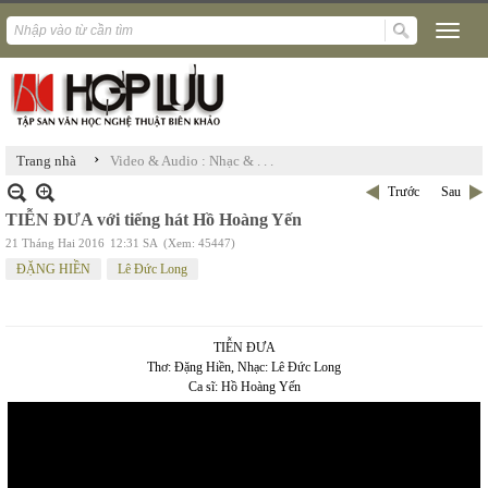
›
Trang nhà
Video & Audio : Nhạc & . . .
Trước
Sau
TIỄN ĐƯA với tiếng hát Hồ Hoàng Yến
21 Tháng Hai 2016
12:31 SA
(Xem: 45447)
ĐẶNG HIỀN
Lê Đức Long
TIỄN ĐƯA
Thơ: Đặng Hiền, Nhạc: Lê Đức Long
Ca sĩ: Hồ Hoàng Yến