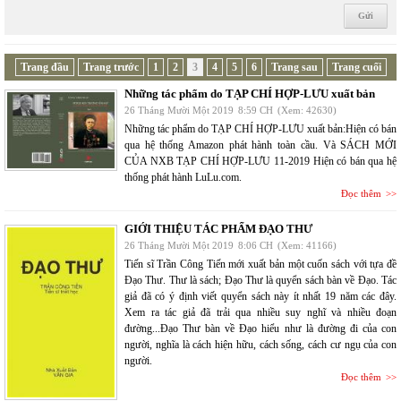
Trang đầu
Trang trước
1
2
3
4
5
6
Trang sau
Trang cuối
Những tác phẩm do TẠP CHÍ HỢP-LƯU xuất bản
26 Tháng Mười Một 2019
8:59 CH
(Xem: 42630)
Những tác phẩm do TẠP CHÍ HỢP-LƯU xuất bản:Hiện có bán
qua hệ thống Amazon phát hành toàn cầu. Và SÁCH MỚI
CỦA NXB TẠP CHÍ HỢP-LƯU 11-2019 Hiện có bán qua hệ
thống phát hành LuLu.com.
Đọc thêm
GIỚI THIỆU TÁC PHẨM ĐẠO THƯ
26 Tháng Mười Một 2019
8:06 CH
(Xem: 41166)
Tiến sĩ Trần Công Tiến mới xuất bản một cuốn sách với tựa đề
Đạo Thư. Thư là sách; Đạo Thư là quyển sách bàn về Đạo. Tác
giả đã có ý định viết quyển sách này ít nhất 19 năm các đây.
Xem ra tác giả đã trải qua nhiều suy nghĩ và nhiều đoạn
đường...Đạo Thư bàn về Đạo hiểu như là đường đi của con
người, nghĩa là cách hiện hữu, cách sống, cách cư ngụ của con
người.
Đọc thêm