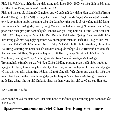
Phú, Bắc Việt Nam, nhân dịp du khảo trong niên khóa 2004-2005, và hiệu đính lại bản thảo
về Nhà Hồng Bàng, sơ thảo từ cuối thế kỷ XX.
Phần thứ hai của tác phẩm này là nghiên cứu về cuộc nổi dạy kháng Hán của Hai Bà Trưng
đầu đời Đông Hán (25-220), và cuộc tái chiếm cổ Việt của Mã Viện [Ma Yuan] từ năm 42
tới 44, với những huyền thoại như diều hâu đang bay trên trời, lả tả rơi xuống mặt hồ Lãng
Bạc vì lam sơn chướng khí, hay trụ đồng Mã Viện đánh dấu võ công “trấn ngự man di;” và,
phân định biên giới phía nam đế quốc Hán mà văn gia Tống như Zhu Qufei [Chu Khứ Phi,
1100-1178) hay vua quan Minh Chu Đức Dụ, Chu Đệ, Hoàng Quảng Thành có lẽ đã chứng
kiến trong giấc mơ, hay ngầy ngật men say chinh phục thiên hạ. Tiến sĩ Vũ Ngự Chiêu và
Bà Hoàng Đỗ Vũ đã chứng minh rằng trụ đồng Mã Viện chỉ là một huyền thoại, nhưng Hai
Bà Trưng là những tác nhân lịch sử, đại diện cho quốc thống Cổ Việt trước nỗ lực xâm lấn
lân bang của nhà Hán, đốt phá thành quách, giết lãnh tụ, và áp đặt nền văn hóa Hán tộc
“mình rắn, đầu người,” hay “mình người, đầu trâu,” xen lẫn với bạo lực thượng cổ.
Trong nghiên cứu này, sử gia Vũ Ngự Chiêu đã dùng phương pháp tỉ đối nhiều nguồn tư
liệu gốc, trả lại sự thực cho lịch sử dân tộc. Đặc biệt, tác giả dành phần kết luận cho độc giả
và hậu thế, hơn tiếm đặt những kết luận mà mỗi công dân Việt cần tự suy gẫm, tìm hiểu cho
mình. Kết luận cần thiết vì tình trạng địa lý-chính trị giữa Việt Nam với Trung Hoa—hai
nước láng giềng, nhưng nhỏ lớn khác nhau, và tham vọng làm chủ cả vũ trụ của Hán tộc.
TẠP CHÍ HỢP LƯU
Sách có thể mua ở các tiệm sách Việt Nam hoặc có thể mua qua hệt thống phát hành toàn cầu
AMAZON:
https://www.amazon.com/Viet-Chan-Den-Hung-Vietnamese