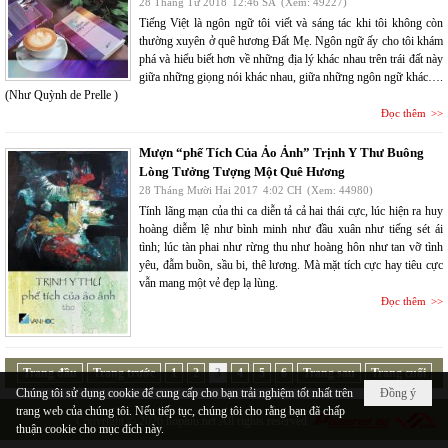
28 Tháng Tư 2018
12:46 SA
(Xem: 49227)
Tiếng Việt là ngôn ngữ tôi viết và sáng tác khi tôi không còn
thường xuyên ở quê hương Đất Mẹ. Ngôn ngữ ấy cho tôi khám
phá và hiểu biết hơn về những địa lý khác nhau trên trái đất này
giữa những giọng nói khác nhau, giữa những ngôn ngữ khác….
(Như Quỳnh de Prelle )
Đọc thêm
Mượn “phế Tích Của Ảo Ảnh” Trịnh Y Thư Buông
Lòng Tưởng Tượng Một Quê Hương
28 Tháng Mười Hai 2017
4:02 CH
(Xem: 44980)
Tính lãng mạn của thi ca diễn tả cả hai thái cực, lúc hiện ra huy
hoàng diễm lệ như bình minh như đầu xuân như tiếng sét ái
tình; lúc tàn phai như rừng thu như hoàng hôn như tan vỡ tình
yêu, đẫm buồn, sầu bi, thê lương. Mà mặt tích cực hay tiêu cực
vẫn mang một vẻ đẹp lạ lùng.
Đọc thêm
Trang đầu
Trang trước
1
2
3
4
5
6
Trang sau
Trang cuối
Chúng tôi sử dụng cookie để cung cấp cho bạn trải nghiệm tốt nhất trên
Đồng ý
trang web của chúng tôi. Nếu tiếp tục, chúng tôi cho rằng bạn đã chấp
Copyright © 2026
hopluu.net
All rights reserved
thuận cookie cho mục đích này.