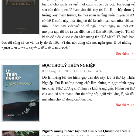
bài thơ cho mình và viết một cuốn truyện để đời. Tôi trong vế
sau của thói quen đó bao năm rồi, nay tới lúc. Khi chắp được ý
tưởng, xây mạch truyện, tôi mới nhận ra rằng cuốn truyện để đời
có thể là cuốn này; mà cũng có thể là cuốn sau, sau nữa, rồi sau
nữa… Sách này, việc viết nó rất ngẫu nhiên, ngay sau một cơn
mơ pha tạp, tôi lọc ra các điều có thể làm nên tiểu thuyết. Tôi có
lý do để hiểu vì sao cuốn sách mang tên “Đẻ sách”. Tôi biết, bạn
đọc rồi cũng sẽ có vài ba lý do để hiểu. Ví dụ, nội dung của nó, ngắn gọn, là về những –
người – ăn – thịt – người – để – đẻ – ra – sách.”
Đọc thêm
ĐỌC THƠ LÝ THỪA NGHIỆP
07 Tháng Chín 2018
3:06 CH
(Xem: 47485)
Đó là những bài thơ hiếm gặp trên đời này. Đó là thơ Lý Thừa
Nghiệp. Đó là những dòng chữ làm chúng ta giựt mình ngay
tức khắc. Như dường chữ nhảy ra khỏi trang giấy. Nhiều bài thơ
của anh có sức mạnh làm tôi sững sờ, ngồi yên lặng lẽ, và dõi
mắt nhìn cho tới dòng cuối bài thơ.
Đọc thêm
Người mang nước: tập thơ của Như Quỳnh de Prelle