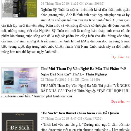
04 Tháng Năm 2019
11:22 CH
(Xem: 39639)
Nghiêm Sỹ Tuấn là một trí thức,một kẻ sĩ dấn thân, một quân
nhân gương mẫu, Anh là hình ảnh tuyệt đẹp của phục vụ và hy
sinh. Anh chết quá trẻ trên trận địa Khe Sanh ở tuổi 31, thời gian
của tích lũy và đi tìm vốn sống. Kiến thức và vốn sống đó chưa có thời gian để đơm hoa kết
trái, những trang viết của Nghiêm Sỹ Tuấn chỉ mới là những bản nháp, anh chưa có tác
phẩm lớn nhưng cuộc sống anh đã là một tác phẩm lớn cống hiến cho đời. Mang vóc dáng
của một thư sinh nhưng Anh rất mạnh mẽ. Anh là một tượng đài đơn độc và cũng là một
biểu tượng tuyệt đẹp trong suốt cuộc Chiến Tranh Việt Nam. Cuốn sách này ra đời muộn
màng hơn nửa thế kỷ sau ngày Anh mất...
Đọc thêm
Thư Mời Tham Dự Văn Nghệ Ra Mắt Thi Phẩm “về
Nghe Bát Nhã Ca” Thơ Lý Thừa Nghiệp
02 Tháng Tư 2019
9:41 CH
(Xem: 11449)
THƯ MỜI Tham Dự Văn Nghệ Ra Mắt Thi phẩm “VỀ NGHE
BÁT NHÃ CA” Thơ Lý Thừa Nghiệp *TẠP CHÍ HỢP LƯU
(California) xuất bản. *Amazon phát hành toàn cầu.
Đọc thêm
"Đẻ Sách" tiểu thuyết châm biếm của Đỗ Quyên
07 Tháng Chín 2018
4:47 CH
(Xem: 47252)
• Trích Lời vào của tác giả: “Dường như người cầm bút nào
cũng được một thói quen văn chương nuôi nấng – Làm một vài