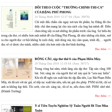
DÕI THEO CUỘC “TRƯỜNG-CHINH-THI-CA”
CỦA ĐẶNG PHÚ PHONG
24 Tháng Mười 2019
12:27 SA
(Xem: 39076)
Chỉ một dấu chấm câu ngay nơi tựa thi phẩm, họ Đặng đã cho
thấy chủ tâm mang lại cho tựa sách của ông hai mệnh đề. Điều
chưa từng xẩy ra nơi những thi phẩm trước của ông. Sự hiển-thị
trong câu thơ, có nhiều hơn một mệnh đề của Đặng Phú Phong, đã như những cửa khác, mở
ra cho người đọc cơ hội không bị xuôi chảy, một dòng mà, tùy cảm quan, trình độ,… người
đọc sẽ có được cho mình, nhiều cánh cửa hơn một câu thơ bình thường.
Đọc thêm
BÓNG CÂU, tập thơ thứ 6 của Phạm Hiền Mây.
20 Tháng Chín 2019
12:18 SA
(Xem: 38757)
Trong vòng hai năm, trình làng sáu tập thơ. Tập nào cũng 100
bài. Sức sáng tác của người thơ nữ này quả là “xưa nay hiếm”.
Khi tôi đề nghị xin xuất bản thi tập đầu tiên, Lục Bát Phạm Hiền
Mây, tôi đã nói với tác giả, sẽ tiếp tục xuất bản nữa, nếu tác giả cho phép. PNM trả lời, chỉ sợ
anh in không kịp thôi. Tôi cười, còn sức sáng tác, tôi sẽ in, nếu chưa chết. PHM: nhớ nhé.
(Khánh Trường)
Đọc thêm
Y sĩ Tiền Tuyến Nghiêm Sỹ Tuấn Người Đi Tìm Mùa
Xuân