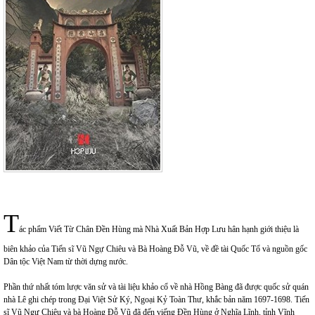
T
ác phẩm Viết Từ Chân Đền Hùng mà Nhà Xuất Bản Hợp Lưu hân hạnh giới thiệu là
biên khảo của Tiến sĩ Vũ Ngự Chiêu và Bà Hoàng Đỗ Vũ, về đề tài Quốc Tổ và nguồn gốc
Dân tộc Việt Nam từ thời dựng nước.
Phần thứ nhất tóm lược văn sử và tài liệu khảo cổ về nhà Hồng Bàng đã được quốc sử quán
nhà Lê ghi chép trong Đại Việt Sử Ký, Ngoại Kỷ Toàn Thư, khắc bản năm 1697-1698. Tiến
sĩ Vũ Ngự Chiêu và bà Hoàng Đỗ Vũ đã đến viếng Đền Hùng ở Nghĩa Lĩnh, tỉnh Vĩnh