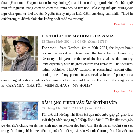
đoạn (Emotional Fragmentation in Psychology) mà chỉ có những người Huế rặt chân quê
mới trải nghiệm “nắng cháy da cháy thịt, mưa héo úa tâm hồn” của vùng đất quê huơng độc
ngự cảm quan từ thời thơ ấu. Nguồn tâm lý nầy là khởi điểm của dòng cảm nhận: “Huế là
quê hương đi để mà nhớ; chứ không phải ở để mà thương”!
Đọc thêm
TIN THƠ -POEM MY HOME - CASA MIA
23 Tháng Mười 2024
11:04 CH
(Xem: 21716)
The week - from October 16th to 20th, 2024, the largest book
fair in the world will take plac: the book fair in Frankfurt,
Germany. This year the theme of the book fair is: the country
Italy, especially with its great culture and literature. The southern
Italian publisher SECOP Edizioni is presenting, among other
books, one of my poems in a special volume of poetry in a
quadrolingual edition - Italian - Vietnamese - German and English. The title of the long poem
is "CASA MIA - NHÀ TÔI - MEIN ZUHAUS - MY HOME"
Đọc thêm
DẪU LẶNG THINH VẪN ẤM ÁP TÌNH VỪA
02 Tháng Chín 2024
2:11 SA
(Xem: 25187)
Tôi biết chị Hoàng Thị Bích Hà qua một cuộc gặp gỡ giao lưu
giới thiệu sách song ngữ "Nhịp Điệu Việt." Từ lần đầu tiên gặp
gỡ đó, giữa chúng tôi đã nảy sinh một sự kết nối đặc biệt. Chị Hà để lại ấn tượng sâu sắc
trong tôi không chỉ bởi vẻ hiền dịu, mà còn bởi sự sắc sảo và tinh tế trong từng bài viết của