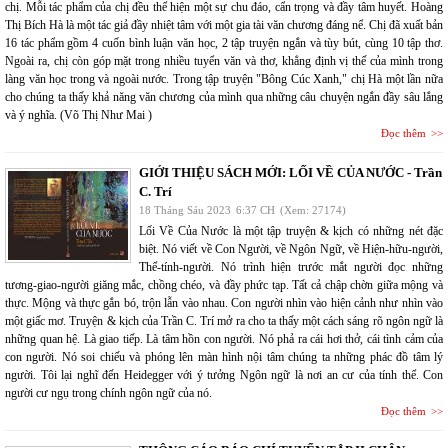
chị. Mỗi tác phẩm của chị đều thể hiện một sự chu đáo, cẩn trọng và đầy tâm huyết. Hoàng
Thị Bích Hà là một tác giả đầy nhiệt tâm với một gia tài văn chương đáng nể. Chị đã xuất bản
16 tác phẩm gồm 4 cuốn bình luận văn học, 2 tập truyện ngắn và tùy bút, cùng 10 tập thơ.
Ngoài ra, chị còn góp mặt trong nhiều tuyển văn và thơ, khẳng định vị thế của mình trong
làng văn học trong và ngoài nước. Trong tập truyện "Bông Cúc Xanh," chị Hà một lần nữa
cho chúng ta thấy khả năng văn chương của mình qua những câu chuyện ngắn đầy sâu lắng
và ý nghĩa. (Võ Thị Như Mai )
Đọc thêm
GIỚI THIỆU SÁCH MỚI: LỐI VỀ CỦA NƯỚC - Trần
C. Trí
18 Tháng Sáu 2023
6:37 CH
(Xem: 27174)
Lối Về Của Nước là một tập truyện & kịch có những nét đặc
biệt. Nó viết về Con Người, về Ngôn Ngữ, về Hiện-hữu-người,
Thể-tính-người. Nó trình hiện trước mắt người đọc những
tương-giao-người giăng mắc, chồng chéo, và đầy phức tạp. Tất cả chập chờn giữa mộng và
thực. Mộng và thực gắn bó, trộn lẫn vào nhau. Con người nhìn vào hiện cảnh như nhìn vào
một giấc mơ. Truyện & kịch của Trần C. Trí mở ra cho ta thấy một cách sáng rõ ngôn ngữ là
những quan hệ. Là giao tiếp. Là tâm hồn con người. Nó phả ra cái hơi thở, cái tình cảm của
con người. Nó soi chiếu và phóng lên màn hình nội tâm chúng ta những phác đồ tâm lý
người. Tôi lại nghĩ đến Heidegger với ý tưởng Ngôn ngữ là nơi an cư của tính thể. Con
người cư ngụ trong chính ngôn ngữ của nó.
Đọc thêm