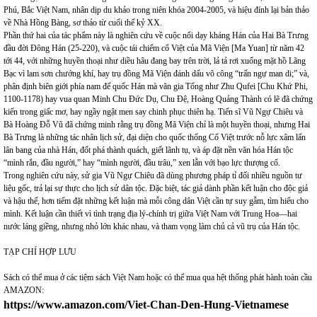
Phú, Bắc Việt Nam, nhân dịp du khảo trong niên khóa 2004-2005, và hiệu đính lại bản thảo
về Nhà Hồng Bàng, sơ thảo từ cuối thế kỷ XX.
Phần thứ hai của tác phẩm này là nghiên cứu về cuộc nổi dạy kháng Hán của Hai Bà Trưng
đầu đời Đông Hán (25-220), và cuộc tái chiếm cổ Việt của Mã Viện [Ma Yuan] từ năm 42
tới 44, với những huyền thoại như diều hâu đang bay trên trời, lả tả rơi xuống mặt hồ Lãng
Bạc vì lam sơn chướng khí, hay trụ đồng Mã Viện đánh dấu võ công “trấn ngự man di;” và,
phân định biên giới phía nam đế quốc Hán mà văn gia Tống như Zhu Qufei [Chu Khứ Phi,
1100-1178) hay vua quan Minh Chu Đức Dụ, Chu Đệ, Hoàng Quảng Thành có lẽ đã chứng
kiến trong giấc mơ, hay ngầy ngật men say chinh phục thiên hạ. Tiến sĩ Vũ Ngự Chiêu và
Bà Hoàng Đỗ Vũ đã chứng minh rằng trụ đồng Mã Viện chỉ là một huyền thoại, nhưng Hai
Bà Trưng là những tác nhân lịch sử, đại diện cho quốc thống Cổ Việt trước nỗ lực xâm lấn
lân bang của nhà Hán, đốt phá thành quách, giết lãnh tụ, và áp đặt nền văn hóa Hán tộc
“mình rắn, đầu người,” hay “mình người, đầu trâu,” xen lẫn với bạo lực thượng cổ.
Trong nghiên cứu này, sử gia Vũ Ngự Chiêu đã dùng phương pháp tỉ đối nhiều nguồn tư
liệu gốc, trả lại sự thực cho lịch sử dân tộc. Đặc biệt, tác giả dành phần kết luận cho độc giả
và hậu thế, hơn tiếm đặt những kết luận mà mỗi công dân Việt cần tự suy gẫm, tìm hiểu cho
mình. Kết luận cần thiết vì tình trạng địa lý-chính trị giữa Việt Nam với Trung Hoa—hai
nước láng giềng, nhưng nhỏ lớn khác nhau, và tham vọng làm chủ cả vũ trụ của Hán tộc.
TẠP CHÍ HỢP LƯU
Sách có thể mua ở các tiệm sách Việt Nam hoặc có thể mua qua hệt thống phát hành toàn cầu
AMAZON:
https://www.amazon.com/Viet-Chan-Den-Hung-Vietnamese