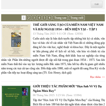
1
2
3
4
5
6
Trang sau
Trang cuối
THẾ GIỚI SÁNG TẠO CỦA MIỀN NAM VIỆT NAM
VÀ HẢI NGOẠI 1954 – ĐẾN HIỆN TẠI – TẬP 1
13 Tháng Tám 2025
9:11 CH
(Xem: 12056)
Cuốn sách này là bản dịch tuyển tập những bút ký cá nhân, văn
học và báo chí về các nhân vật Việt Nam đã có những đóng góp
đáng kể cho văn học, nghệ thuật và khoa học. Đây là một nguồn
tư liệu phong phú về lịch sử xã hội, văn hóa và chính trị của
miền Nam Việt Nam, đồng thời khắc họa sự nghiệp của từng
nhân vật. Phần lớn những người được đề cập nổi bật trong giai đoạn 1954 – 1975. Sau khi
miền Nam thất thủ vào tay lực lượng miền Bắc năm 1975, hầu hết họ đều bị giam giữ nhiều
năm trong các trại cải tạo cộng sản. Đến thập niên 1980, một số người đã sang Hoa Kỳ và đa
phần vẫn tiếp tục hoạt động sáng tạo.(TS. Eric Henry, dịch giả)
Đọc thêm
GIỚI THIỆU TÁC PHẨM MỚI “Hẹn Anh Về Vỹ Dạ
Ngắm Mưa Bay”
06 Tháng Sáu 2025
3:23 SA
(Xem: 13394)
Tập thơ “Hẹn Anh Về Vỹ Dạ Ngắm Mưa Bay” của Hoàng Thị
Bích Hà có hơn 180 bài thơ dài ngắn khác nhau được chia làm 2