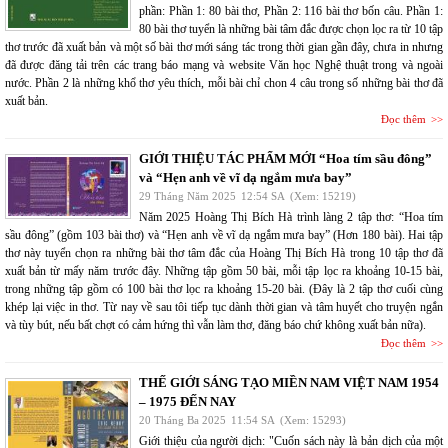
phần: Phần 1: 80 bài thơ, Phần 2: 116 bài thơ bốn câu. Phần 1:
80 bài thơ tuyển là những bài tâm đắc được chọn lọc ra từ 10 tập
thơ trước đã xuất bản và một số bài thơ mới sáng tác trong thời gian gần đây, chưa in nhưng
đã được đăng tải trên các trang báo mạng và website Văn học Nghệ thuật trong và ngoài
nước. Phần 2 là những khổ thơ yêu thích, mỗi bài chỉ chon 4 câu trong số những bài thơ đã
xuất bản.
Đọc thêm
GIỚI THIỆU TÁC PHẨM MỚI “Hoa tím sầu đông”
và “Hẹn anh về vĩ dạ ngắm mưa bay”
29 Tháng Năm 2025
12:54 SA
(Xem: 15219)
Năm 2025 Hoàng Thị Bích Hà trình làng 2 tập thơ: “Hoa tím
sầu đông” (gồm 103 bài thơ) và “Hẹn anh về vĩ dạ ngắm mưa bay” (Hơn 180 bài). Hai tập
thơ này tuyển chọn ra những bài thơ tâm đắc của Hoàng Thị Bích Hà trong 10 tập thơ đã
xuất bản từ mấy năm trước đây. Những tập gồm 50 bài, mỗi tập lọc ra khoảng 10-15 bài,
trong những tập gồm có 100 bài thơ lọc ra khoảng 15-20 bài. (Đây là 2 tập thơ cuối cùng
khép lại việc in thơ. Từ nay về sau tôi tiếp tục dành thời gian và tâm huyết cho truyện ngắn
và tùy bút, nếu bất chợt có cảm hứng thì vẫn làm thơ, đăng báo chứ không xuất bản nữa).
Đọc thêm
THẾ GIỚI SÁNG TẠO MIỀN NAM VIỆT NAM 1954
– 1975 ĐẾN NAY
20 Tháng Ba 2025
11:54 SA
(Xem: 15293)
Giới thiệu của người dịch: "Cuốn sách này là bản dịch của một