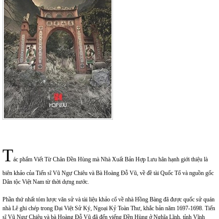
T
ác phẩm Viết Từ Chân Đền Hùng mà Nhà Xuất Bản Hợp Lưu hân hạnh giới thiệu là
biên khảo của Tiến sĩ Vũ Ngự Chiêu và Bà Hoàng Đỗ Vũ, về đề tài Quốc Tổ và nguồn gốc
Dân tộc Việt Nam từ thời dựng nước.
Phần thứ nhất tóm lược văn sử và tài liệu khảo cổ về nhà Hồng Bàng đã được quốc sử quán
nhà Lê ghi chép trong Đại Việt Sử Ký, Ngoại Kỷ Toàn Thư, khắc bản năm 1697-1698. Tiến
sĩ Vũ Ngự Chiêu và bà Hoàng Đỗ Vũ đã đến viếng Đền Hùng ở Nghĩa Lĩnh, tỉnh Vĩnh