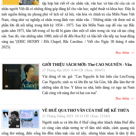
tập hợp bài viết về các nhân vật, văn học và báo chí của các cá
nhân người Việt đã có những đóng góp đáng kể cho văn học, nghệ thuật và khoa học. Đây là
một nguồn thông tin phong phú về lịch sử xã hội, văn hóa và chính trị của Miền Nam Việt
Nam, cũng như sự nghiệp cá nhân trong lãnh vực nhân văn. / Những nhân vật được mô tả
phần lớn đã nổi tiếng trong thời kỳ 1954 - 1975. Sau khi Miền Nam sụp đổ vào tay Bắc
quân năm 1975, hầu hết trong số họ đã bị giam cầm một số năm trong các trại cải tạo cộng
sản. Sau đó, vào những năm 1980, một số đã đến Hoa Kỳ và hầu hết vẫn tiếp tục hoạt động
sáng tạo."(ERIC HENRY / Đồi Chapel, Bắc Carolina. / Viết cho Ngày 30 tháng 4 năm
2025).
Đọc thêm
GIỚI THIỆU SÁCH MỚI: Thơ CAO NGUYÊN - Vắn
27 Tháng Hai 2025
6:04 CH
(Xem: 30047)
Vài dòng về tác giả: "Cao Nguyên là bút hiệu của LưuTrọng
Cao Nguyên, sinh ra và lớn lên tại Sài Gòn, bắt đầu làm thơ từ
những năm đi học Y khoa xa nhà, hiện đang cư ngụ tại Nam
Cali cùng với nàng thơ và hai con trai".
Đọc thêm
VỀ HUẾ QUA THƠ VĂN CỦA THẾ HỆ KẾ THỪA
21 Tháng Giêng 2025
10:14 CH
(Xem: 21542)
Người sinh ra và lớn lên ở Huế cũng như khách thăm Huế đều
có cùng cảm nhận tương tự về tầm nhỏ nhắn, cảnh quang núi
sông thơ mộng, điệu sống êm đềm trầm mặc của xứ nầy; nhưng khác nhau là tâm lý đòi