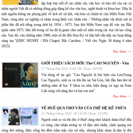
tập hợp bài viết về các nhân vật, văn học và báo chí của các cá
nhân người Việt đã có những đóng góp đáng kể cho văn học, nghệ thuật và khoa học. Đây là
một nguồn thông tin phong phú về lịch sử xã hội, văn hóa và chính trị của Miền Nam Việt
Nam, cũng như sự nghiệp cá nhân trong lãnh vực nhân văn. / Những nhân vật được mô tả
phần lớn đã nổi tiếng trong thời kỳ 1954 - 1975. Sau khi Miền Nam sụp đổ vào tay Bắc
quân năm 1975, hầu hết trong số họ đã bị giam cầm một số năm trong các trại cải tạo cộng
sản. Sau đó, vào những năm 1980, một số đã đến Hoa Kỳ và hầu hết vẫn tiếp tục hoạt động
sáng tạo."(ERIC HENRY / Đồi Chapel, Bắc Carolina. / Viết cho Ngày 30 tháng 4 năm
2025).
Đọc thêm
GIỚI THIỆU SÁCH MỚI: Thơ CAO NGUYÊN - Vắn
27 Tháng Hai 2025
6:04 CH
(Xem: 30039)
Vài dòng về tác giả: "Cao Nguyên là bút hiệu của LưuTrọng
Cao Nguyên, sinh ra và lớn lên tại Sài Gòn, bắt đầu làm thơ từ
những năm đi học Y khoa xa nhà, hiện đang cư ngụ tại Nam
Cali cùng với nàng thơ và hai con trai".
Đọc thêm
VỀ HUẾ QUA THƠ VĂN CỦA THẾ HỆ KẾ THỪA
21 Tháng Giêng 2025
10:14 CH
(Xem: 21528)
Người sinh ra và lớn lên ở Huế cũng như khách thăm Huế đều
có cùng cảm nhận tương tự về tầm nhỏ nhắn, cảnh quang núi
sông thơ mộng, điệu sống êm đềm trầm mặc của xứ nầy; nhưng khác nhau là tâm lý đòi