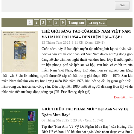
1
2
3
4
5
6
Trang sau
Trang cuối
THẾ GIỚI SÁNG TẠO CỦA MIỀN NAM VIỆT NAM
VÀ HẢI NGOẠI 1954 – ĐẾN HIỆN TẠI – TẬP 1
13 Tháng Tám 2025
9:11 CH
(Xem: 12041)
Cuốn sách này là bản dịch tuyển tập những bút ký cá nhân, văn
học và báo chí về các nhân vật Việt Nam đã có những đóng góp
đáng kể cho văn học, nghệ thuật và khoa học. Đây là một nguồn
tư liệu phong phú về lịch sử xã hội, văn hóa và chính trị của
miền Nam Việt Nam, đồng thời khắc họa sự nghiệp của từng
nhân vật. Phần lớn những người được đề cập nổi bật trong giai đoạn 1954 – 1975. Sau khi
miền Nam thất thủ vào tay lực lượng miền Bắc năm 1975, hầu hết họ đều bị giam giữ nhiều
năm trong các trại cải tạo cộng sản. Đến thập niên 1980, một số người đã sang Hoa Kỳ và đa
phần vẫn tiếp tục hoạt động sáng tạo.(TS. Eric Henry, dịch giả)
Đọc thêm
GIỚI THIỆU TÁC PHẨM MỚI “Hẹn Anh Về Vỹ Dạ
Ngắm Mưa Bay”
06 Tháng Sáu 2025
3:23 SA
(Xem: 13374)
Tập thơ “Hẹn Anh Về Vỹ Dạ Ngắm Mưa Bay” của Hoàng Thị
Bích Hà có hơn 180 bài thơ dài ngắn khác nhau được chia làm 2