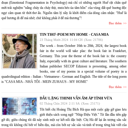
đoạn (Emotional Fragmentation in Psychology) mà chỉ có những người Huế rặt chân quê
mới trải nghiệm “nắng cháy da cháy thịt, mưa héo úa tâm hồn” của vùng đất quê huơng độc
ngự cảm quan từ thời thơ ấu. Nguồn tâm lý nầy là khởi điểm của dòng cảm nhận: “Huế là
quê hương đi để mà nhớ; chứ không phải ở để mà thương”!
Đọc thêm
TIN THƠ -POEM MY HOME - CASA MIA
23 Tháng Mười 2024
11:04 CH
(Xem: 21706)
The week - from October 16th to 20th, 2024, the largest book
fair in the world will take plac: the book fair in Frankfurt,
Germany. This year the theme of the book fair is: the country
Italy, especially with its great culture and literature. The southern
Italian publisher SECOP Edizioni is presenting, among other
books, one of my poems in a special volume of poetry in a
quadrolingual edition - Italian - Vietnamese - German and English. The title of the long poem
is "CASA MIA - NHÀ TÔI - MEIN ZUHAUS - MY HOME"
Đọc thêm
DẪU LẶNG THINH VẪN ẤM ÁP TÌNH VỪA
02 Tháng Chín 2024
2:11 SA
(Xem: 25171)
Tôi biết chị Hoàng Thị Bích Hà qua một cuộc gặp gỡ giao lưu
giới thiệu sách song ngữ "Nhịp Điệu Việt." Từ lần đầu tiên gặp
gỡ đó, giữa chúng tôi đã nảy sinh một sự kết nối đặc biệt. Chị Hà để lại ấn tượng sâu sắc
trong tôi không chỉ bởi vẻ hiền dịu, mà còn bởi sự sắc sảo và tinh tế trong từng bài viết của