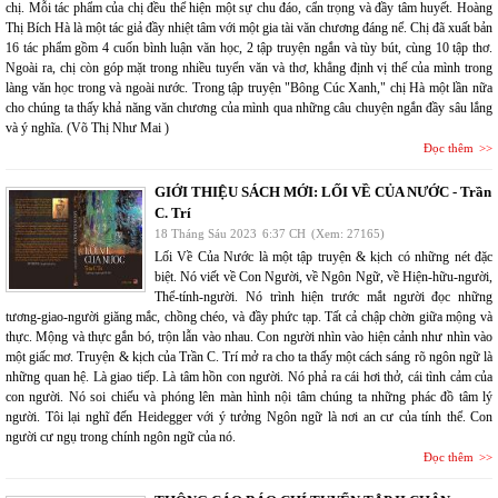
chị. Mỗi tác phẩm của chị đều thể hiện một sự chu đáo, cẩn trọng và đầy tâm huyết. Hoàng
Thị Bích Hà là một tác giả đầy nhiệt tâm với một gia tài văn chương đáng nể. Chị đã xuất bản
16 tác phẩm gồm 4 cuốn bình luận văn học, 2 tập truyện ngắn và tùy bút, cùng 10 tập thơ.
Ngoài ra, chị còn góp mặt trong nhiều tuyển văn và thơ, khẳng định vị thế của mình trong
làng văn học trong và ngoài nước. Trong tập truyện "Bông Cúc Xanh," chị Hà một lần nữa
cho chúng ta thấy khả năng văn chương của mình qua những câu chuyện ngắn đầy sâu lắng
và ý nghĩa. (Võ Thị Như Mai )
Đọc thêm
GIỚI THIỆU SÁCH MỚI: LỐI VỀ CỦA NƯỚC - Trần
C. Trí
18 Tháng Sáu 2023
6:37 CH
(Xem: 27165)
Lối Về Của Nước là một tập truyện & kịch có những nét đặc
biệt. Nó viết về Con Người, về Ngôn Ngữ, về Hiện-hữu-người,
Thể-tính-người. Nó trình hiện trước mắt người đọc những
tương-giao-người giăng mắc, chồng chéo, và đầy phức tạp. Tất cả chập chờn giữa mộng và
thực. Mộng và thực gắn bó, trộn lẫn vào nhau. Con người nhìn vào hiện cảnh như nhìn vào
một giấc mơ. Truyện & kịch của Trần C. Trí mở ra cho ta thấy một cách sáng rõ ngôn ngữ là
những quan hệ. Là giao tiếp. Là tâm hồn con người. Nó phả ra cái hơi thở, cái tình cảm của
con người. Nó soi chiếu và phóng lên màn hình nội tâm chúng ta những phác đồ tâm lý
người. Tôi lại nghĩ đến Heidegger với ý tưởng Ngôn ngữ là nơi an cư của tính thể. Con
người cư ngụ trong chính ngôn ngữ của nó.
Đọc thêm