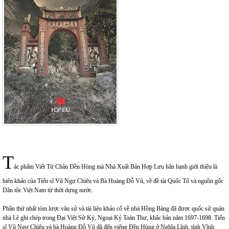
T
ác phẩm Viết Từ Chân Đền Hùng mà Nhà Xuất Bản Hợp Lưu hân hạnh giới thiệu là
biên khảo của Tiến sĩ Vũ Ngự Chiêu và Bà Hoàng Đỗ Vũ, về đề tài Quốc Tổ và nguồn gốc
Dân tộc Việt Nam từ thời dựng nước.
Phần thứ nhất tóm lược văn sử và tài liệu khảo cổ về nhà Hồng Bàng đã được quốc sử quán
nhà Lê ghi chép trong Đại Việt Sử Ký, Ngoại Kỷ Toàn Thư, khắc bản năm 1697-1698. Tiến
sĩ Vũ Ngự Chiêu và bà Hoàng Đỗ Vũ đã đến viếng Đền Hùng ở Nghĩa Lĩnh, tỉnh Vĩnh