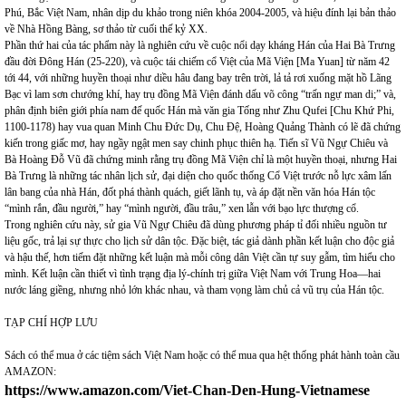
Phú, Bắc Việt Nam, nhân dịp du khảo trong niên khóa 2004-2005, và hiệu đính lại bản thảo
về Nhà Hồng Bàng, sơ thảo từ cuối thế kỷ XX.
Phần thứ hai của tác phẩm này là nghiên cứu về cuộc nổi dạy kháng Hán của Hai Bà Trưng
đầu đời Đông Hán (25-220), và cuộc tái chiếm cổ Việt của Mã Viện [Ma Yuan] từ năm 42
tới 44, với những huyền thoại như diều hâu đang bay trên trời, lả tả rơi xuống mặt hồ Lãng
Bạc vì lam sơn chướng khí, hay trụ đồng Mã Viện đánh dấu võ công “trấn ngự man di;” và,
phân định biên giới phía nam đế quốc Hán mà văn gia Tống như Zhu Qufei [Chu Khứ Phi,
1100-1178) hay vua quan Minh Chu Đức Dụ, Chu Đệ, Hoàng Quảng Thành có lẽ đã chứng
kiến trong giấc mơ, hay ngầy ngật men say chinh phục thiên hạ. Tiến sĩ Vũ Ngự Chiêu và
Bà Hoàng Đỗ Vũ đã chứng minh rằng trụ đồng Mã Viện chỉ là một huyền thoại, nhưng Hai
Bà Trưng là những tác nhân lịch sử, đại diện cho quốc thống Cổ Việt trước nỗ lực xâm lấn
lân bang của nhà Hán, đốt phá thành quách, giết lãnh tụ, và áp đặt nền văn hóa Hán tộc
“mình rắn, đầu người,” hay “mình người, đầu trâu,” xen lẫn với bạo lực thượng cổ.
Trong nghiên cứu này, sử gia Vũ Ngự Chiêu đã dùng phương pháp tỉ đối nhiều nguồn tư
liệu gốc, trả lại sự thực cho lịch sử dân tộc. Đặc biệt, tác giả dành phần kết luận cho độc giả
và hậu thế, hơn tiếm đặt những kết luận mà mỗi công dân Việt cần tự suy gẫm, tìm hiểu cho
mình. Kết luận cần thiết vì tình trạng địa lý-chính trị giữa Việt Nam với Trung Hoa—hai
nước láng giềng, nhưng nhỏ lớn khác nhau, và tham vọng làm chủ cả vũ trụ của Hán tộc.
TẠP CHÍ HỢP LƯU
Sách có thể mua ở các tiệm sách Việt Nam hoặc có thể mua qua hệt thống phát hành toàn cầu
AMAZON:
https://www.amazon.com/Viet-Chan-Den-Hung-Vietnamese