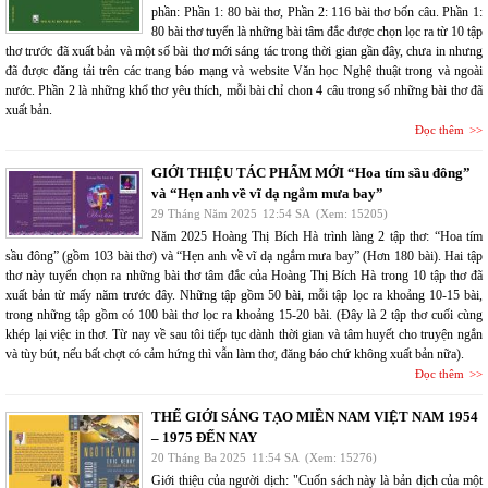
phần: Phần 1: 80 bài thơ, Phần 2: 116 bài thơ bốn câu. Phần 1:
80 bài thơ tuyển là những bài tâm đắc được chọn lọc ra từ 10 tập
thơ trước đã xuất bản và một số bài thơ mới sáng tác trong thời gian gần đây, chưa in nhưng
đã được đăng tải trên các trang báo mạng và website Văn học Nghệ thuật trong và ngoài
nước. Phần 2 là những khổ thơ yêu thích, mỗi bài chỉ chon 4 câu trong số những bài thơ đã
xuất bản.
Đọc thêm
GIỚI THIỆU TÁC PHẨM MỚI “Hoa tím sầu đông”
và “Hẹn anh về vĩ dạ ngắm mưa bay”
29 Tháng Năm 2025
12:54 SA
(Xem: 15205)
Năm 2025 Hoàng Thị Bích Hà trình làng 2 tập thơ: “Hoa tím
sầu đông” (gồm 103 bài thơ) và “Hẹn anh về vĩ dạ ngắm mưa bay” (Hơn 180 bài). Hai tập
thơ này tuyển chọn ra những bài thơ tâm đắc của Hoàng Thị Bích Hà trong 10 tập thơ đã
xuất bản từ mấy năm trước đây. Những tập gồm 50 bài, mỗi tập lọc ra khoảng 10-15 bài,
trong những tập gồm có 100 bài thơ lọc ra khoảng 15-20 bài. (Đây là 2 tập thơ cuối cùng
khép lại việc in thơ. Từ nay về sau tôi tiếp tục dành thời gian và tâm huyết cho truyện ngắn
và tùy bút, nếu bất chợt có cảm hứng thì vẫn làm thơ, đăng báo chứ không xuất bản nữa).
Đọc thêm
THẾ GIỚI SÁNG TẠO MIỀN NAM VIỆT NAM 1954
– 1975 ĐẾN NAY
20 Tháng Ba 2025
11:54 SA
(Xem: 15276)
Giới thiệu của người dịch: "Cuốn sách này là bản dịch của một