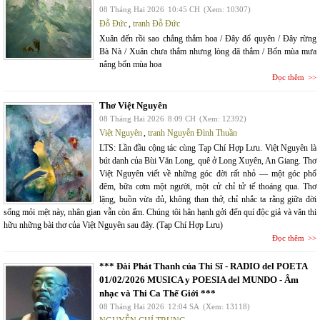
08 Tháng Hai 2026
10:45 CH
(Xem: 10307)
Đỗ Đức
,
tranh Đỗ Đức
Xuân đến rồi sao chẳng thắm hoa / Đây đổ quyên / Đây rừng
Bà Nà / Xuân chưa thắm nhưng lòng đã thắm / Bốn mùa mưa
nắng bốn mùa hoa
Đọc thêm
Thơ Việt Nguyên
08 Tháng Hai 2026
8:09 CH
(Xem: 12392)
Việt Nguyên
,
tranh Nguyễn Đình Thuần
LTS: Lần đầu cộng tác cùng Tạp Chí Hợp Lưu. Việt Nguyên là
bút danh của Bùi Văn Long, quê ở Long Xuyên, An Giang. Thơ
Việt Nguyên viết về những góc đời rất nhỏ — một góc phố
đêm, bữa cơm một người, một cử chỉ tử tế thoáng qua. Thơ
lặng, buồn vừa đủ, không than thở, chỉ nhắc ta rằng giữa đời
sống mỏi mệt này, nhân gian vẫn còn ấm. Chúng tôi hân hạnh gởi đến quí độc giả và văn thi
hữu những bài thơ của Việt Nguyên sau đây. (Tạp Chí Hợp Lưu)
Đọc thêm
*** Đài Phát Thanh của Thi Sĩ - RADIO del POETA
01/02/2026 MUSICA y POESIA del MUNDO - Âm
nhạc và Thi Ca Thế Giới ***
08 Tháng Hai 2026
12:04 SA
(Xem: 13118)