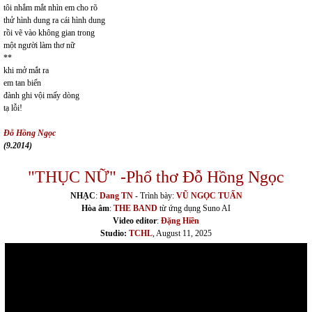
tôi nhắm mắt nhìn em cho rõ
thử hình dung ra cái hình dung
rồi vẽ vào không gian trong
một người làm thơ nữ
**
khi mở mắt ra
em tan biến
đành ghi vội mấy dòng
tạ lỗi!
Đỗ Hồng Ngọc
(9.2014)
"THỤC NỮ" -Phổ thơ Đỗ Hồng Ngọc
NHẠC
:
Dang TN
- Trình bày:
VŨ NGỌC TUẤN
Hòa âm
:
THE BAND
từ ứng dụng Suno AI
Video editor
:
Đặng Hiền
Studio:
TCHL
, August 11, 2025