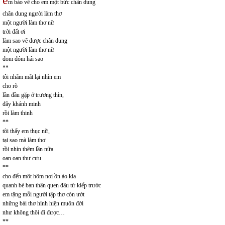
e
m bảo vẽ cho em một bức chân dung
chân dung người làm thơ
một người làm thơ nữ
trời đất ơi
làm sao vẽ được chân dung
một người làm thơ nữ
đom đóm hái sao
**
tôi nhắm mắt lại nhìn em
cho rõ
lần đầu gặp ở trương thìn,
đây khánh minh
rồi làm thinh
**
tôi thấy em thục nữ,
tại sao mà làm thơ
rồi nhìn thêm lần nữa
oan oan thư cưu
**
cho đến một hôm nơi ồn ào kia
quanh bè bạn thân quen đâu từ kiếp trước
em tặng mỗi người tập thơ còn ướt
những bài thơ hình hiện muôn đời
như không thôi đi được…
**