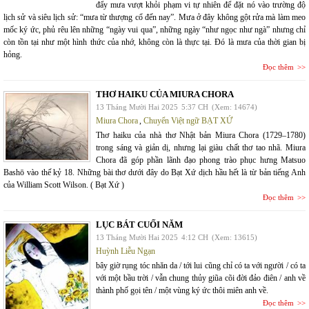
đẩy mưa vượt khỏi phạm vi tự nhiên để đặt nó vào trường độ
lịch sử và siêu lịch sử: “mưa từ thượng cổ đến nay”. Mưa ở đây không gột rửa mà làm meo
mốc ký ức, phủ rêu lên những “ngày vui qua”, những ngày “như ngọc như ngà” nhưng chỉ
còn tồn tại như một hình thức của nhớ, không còn là thực tại. Đó là mưa của thời gian bị
hỏng.
Đọc thêm
THƠ HAIKU CỦA MIURA CHORA
13 Tháng Mười Hai 2025
5:37 CH
(Xem: 14674)
Miura Chora
,
Chuyển Việt ngữ BẠT XỨ
Thơ haiku của nhà thơ Nhật bản Miura Chora (1729–1780)
trong sáng và giản dị, nhưng lại giàu chất thơ tao nhã. Miura
Chora đã góp phần lãnh đạo phong trào phục hưng Matsuo
Bashō vào thế kỷ 18. Những bài thơ dưới đây do Bạt Xứ dịch hầu hết là từ bản tiếng Anh
của William Scott Wilson. ( Bạt Xứ )
Đọc thêm
LỤC BÁT CUỐI NĂM
13 Tháng Mười Hai 2025
4:12 CH
(Xem: 13615)
Huỳnh Liễu Ngạn
bây giờ rụng tóc nhăn da / tới lui cũng chỉ có ta với người / có ta
với một bầu trời / vẫn chung thủy giũa cõi đời đảo điên / anh về
thành phố gọi tên / một vùng ký ức thôi miên anh về.
Đọc thêm