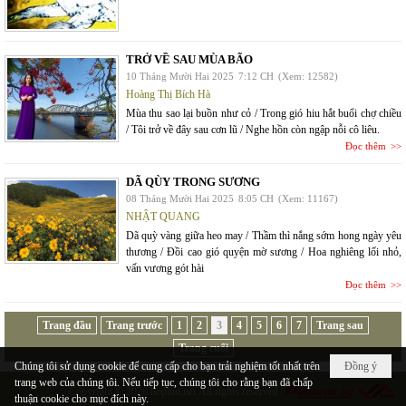
TRỞ VỀ SAU MÙA BÃO
10 Tháng Mười Hai 2025
7:12 CH
(Xem: 12582)
Hoàng Thị Bích Hà
Mùa thu sao lại buồn như cỏ / Trong gió hiu hắt buổi chợ chiều
/ Tôi trở về đây sau cơn lũ / Nghe hồn còn ngập nỗi cô liêu.
Đọc thêm
DÃ QÙY TRONG SƯƠNG
08 Tháng Mười Hai 2025
8:05 CH
(Xem: 11167)
NHẬT QUANG
Dã quỳ vàng giữa heo may / Thầm thì nắng sớm hong ngày yêu
thương / Đồi cao gió quyện mờ sương / Hoa nghiêng lối nhỏ,
vấn vương gót hài
Đọc thêm
Trang đầu
Trang trước
1
2
3
4
5
6
7
Trang sau
Trang cuối
Chúng tôi sử dụng cookie để cung cấp cho bạn trải nghiệm tốt nhất trên
Đồng ý
trang web của chúng tôi. Nếu tiếp tục, chúng tôi cho rằng bạn đã chấp
Copyright © 2026
hopluu.net
All rights reserved
thuận cookie cho mục đích này.