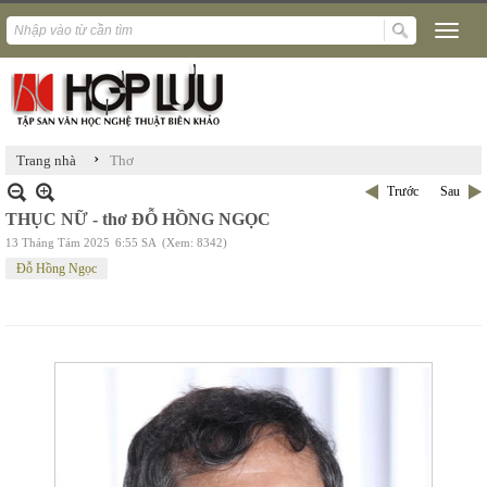
›
Trang nhà
Thơ
Trước
Sau
THỤC NỮ - thơ ĐỖ HỒNG NGỌC
13 Tháng Tám 2025
6:55 SA
(Xem: 8342)
Đỗ Hồng Ngọc