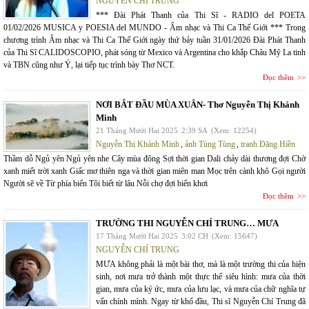
NGUYỄN CHÍ TRUNG
*** Đài Phát Thanh của Thi Sĩ - RADIO del POETA
01/02/2026 MUSICA y POESIA del MUNDO - Âm nhạc và Thi Ca Thế Giới *** Trong
chương trình Âm nhạc và Thi Ca Thế Giới ngày thứ bảy tuần 31/01/2026 Đài Phát Thanh
của Thi Sĩ CALIDOSCOPIO, phát sóng từ Mexico và Argentina cho khắp Châu Mỹ La tinh
và TBN cũng như Ý, lại tiếp tục trình bày Thơ NCT.
Đọc thêm
NƠI BẮT ĐẦU MÙA XUÂN- Thơ Nguyễn Thị Khánh
Minh
21 Tháng Mười Hai 2025
2:39 SA
(Xem: 12254)
Nguyễn Thị Khánh Minh
,
ảnh Tùng Tùng
,
tranh Đặng Hiền
Thầm dỗ Ngủ yên Ngủ yên nhe Cây mùa đông Sợi thời gian Dali chảy dài thương đợi Chờ
xanh miết trời xanh Giấc mơ thiên nga và thời gian miên man Mọc trên cành khô Gọi người
Người sẽ về Từ phía biển Tôi biết từ lâu Nỗi chợ đợi biển khơi
Đọc thêm
TRƯỜNG THI NGUYỄN CHÍ TRUNG… MƯA
17 Tháng Mười Hai 2025
3:02 CH
(Xem: 15647)
NGUYỄN CHÍ TRUNG
MƯA không phải là một bài thơ, mà là một trường thi của hiện
sinh, nơi mưa trở thành một thực thể siêu hình: mưa của thời
gian, mưa của ký ức, mưa của lưu lạc, và mưa của chữ nghĩa tự
vấn chính mình. Ngay từ khổ đầu, Thi sĩ Nguyễn Chí Trung đã