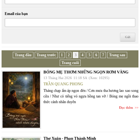
Email của bạn
Trang đầu
Trang trước
1
2
3
4
5
6
7
Trang sau
Trang cuối
BÓNG MẸ THƠM NHỮNG NGỌN RƠM VÀNG
13 Tháng Hai 2026
11:18 SA
(Xem: 10295)
TRẦN QUANG PHONG
Tháng chạp ấm áp ngọn đèn / Cơn mưa tha hương lao xao song
cửa / Như có tiếng vó ngựa hồng tan vỡ / Bóng mẹ ngồi thao
thức cánh nhân duyên
Đọc thêm
Thơ Xuân - Phan Thành Minh